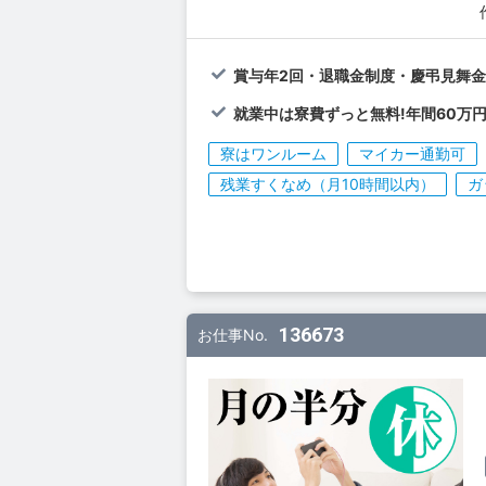
賞与年2回・退職金制度・慶弔見舞
就業中は寮費ずっと無料!年間60万円
寮はワンルーム
マイカー通勤可
残業すくなめ（月10時間以内）
ガ
136673
お仕事No.