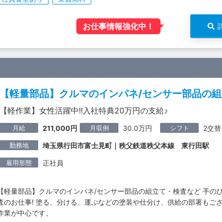
お仕事情報強化中！
【軽量部品】クルマのインパネ/センサー部品の
【軽作業】女性活躍中!!入社特典20万円の支給♪
月給
月収例
シフト
211,000円
30.0万円
2交替
勤務地
埼玉県行田市富士見町｜秩父鉄道秩父本線 東行田駅
雇用形態
正社員
【軽量部品】クルマのインパネ/センサー部品の組立て・検査など 手の
査のお仕事! 塗る、分ける、運ぶなどの塗装や仕分け、供給の部署もご
作業が中心です。