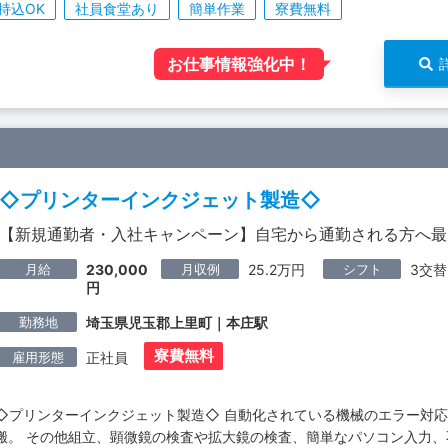
持込OK
社員食堂あり
簡単作業
寮費無料
お仕事情報強化中！
◇プリンターインクジェット製造◇
【新規通勤者・入社キャンペーン】自宅から通勤される方へ最
月給
月収例
シフト
230,000
25.2万円
3交替
円
勤務地
埼玉県児玉郡上里町｜本庄駅
寮費無料
雇用形態
正社員
◇プリンターインクジェット製造◇ 自動化されている機械のエラー対
搬。 その他組立、顕微鏡の検査や拡大鏡の検査、簡単なパソコン入力、