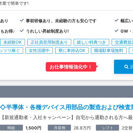
作業で簡単です!
金あり
事前研修あり、未経験の方も安心です
幅広い
もお得♪
うれしい昇給制度あり!
GW・
未経験OK
正社員登用制度あり
嬉しい特典つき
交通費規
ッツリ稼ぐ
女性活躍中
寮に車持込OK
職場駐車場無料
お仕事情報強化中！
◇半導体・各種デバイス用部品の製造および検査
【新規通勤者・入社キャンペーン】自宅から通勤される方へ最
時給
月収例
シフト
1,500円
28.8万円
2交替