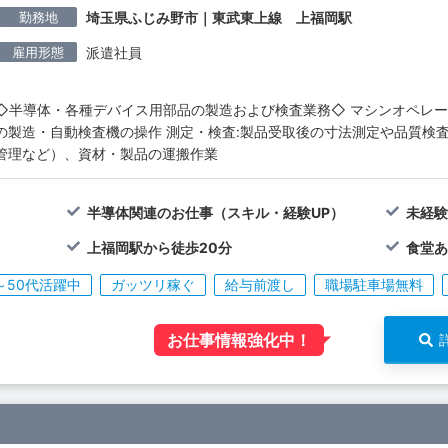
勤務地
埼玉県ふじみ野市｜東武東上線 上福岡駅
雇用形態
派遣社員
◇半導体・各種デバイス用部品の製造および検査業務◇ マシンオペレー
の製造・自動検査機の操作 測定・検査:製品受取後の寸法測定や品質検査
管理など）、資材・製品の運搬作業
半導体関連のお仕事（スキル・経験UP）
未経験
上福岡駅から徒歩20分
食堂あ
～50代活躍中
ガッツリ稼ぐ
給与前渡し
職場駐車場無料
お仕事情報強化中！