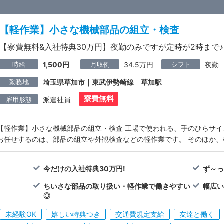
【軽作業】小さな機械部品の組立・検査
【寮費無料&入社特典30万円】夜勤のみですが定時が2時まで♪
時給
月収例
シフト
1,500円
34.5万円
夜勤
勤務地
埼玉県草加市｜東武伊勢崎線 草加駅
寮費無料
雇用形態
派遣社員
【軽作業】小さな機械部品の組立・検査 工場で使われる、手のひらサ
お任せするのは、部品の組立や外観検査などの軽作業です。 そのほか
今だけの入社特典30万円!
ず～っ
ちいさな部品の取り扱い・軽作業で働きやすい
幅広い
◎
未経験OK
嬉しい特典つき
交通費規定支給
友達と働く