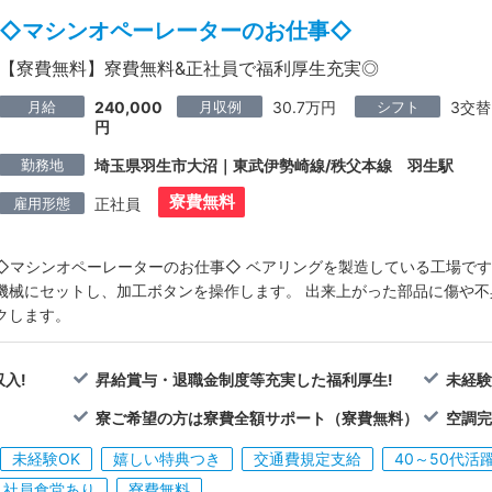
◇マシンオペーレーターのお仕事◇
【寮費無料】寮費無料&正社員で福利厚生充実◎
月給
月収例
シフト
240,000
30.7万円
3交替
円
勤務地
埼玉県羽生市大沼｜東武伊勢崎線/秩父本線 羽生駅
寮費無料
雇用形態
正社員
◇マシンオペーレーターのお仕事◇ ベアリングを製造している工場です
機械にセットし、加工ボタンを操作します。 出来上がった部品に傷や
クします。
入!
昇給賞与・退職金制度等充実した福利厚生!
未経験
寮ご希望の方は寮費全額サポート（寮費無料）
空調
未経験OK
嬉しい特典つき
交通費規定支給
40～50代活
社員食堂あり
寮費無料