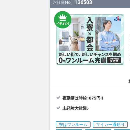
136503
お仕事No.
夜勤帯は時給1875円!!
未経験大歓迎♪
寮はワンルーム
マイカー通勤可