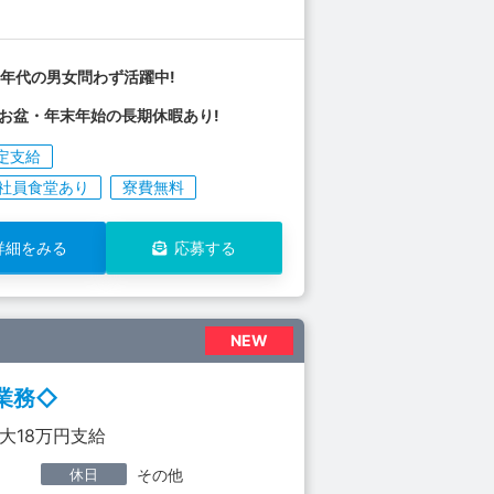
年代の男女問わず活躍中!
お盆・年末年始の長期休暇あり!
定支給
社員食堂あり
寮費無料
詳細をみる
応募する
NEW
業務◇
大18万円支給
休日
その他