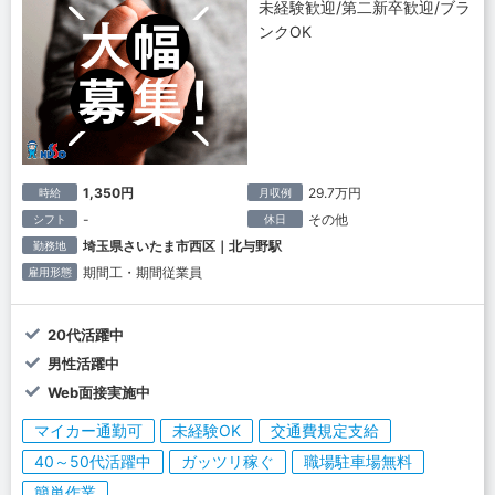
未経験歓迎/第二新卒歓迎/ブラ
ンクOK
1,350円
29.7万円
時給
月収例
-
その他
シフト
休日
埼玉県さいたま市西区｜北与野駅
勤務地
期間工・期間従業員
雇用形態
20代活躍中
男性活躍中
Web面接実施中
マイカー通勤可
未経験OK
交通費規定支給
40～50代活躍中
ガッツリ稼ぐ
職場駐車場無料
簡単作業