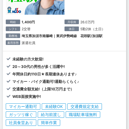
1,400円
26.0万円
時給
月収例
2交替
5勤2休（土日）
シフト
休日
埼玉県加須市南篠崎｜東武伊勢崎線 花咲駅/加須駅
勤務地
派遣社員
雇用形態
未経験の方大歓迎!
20～30代の男性が多く活躍中!
年間休日約110日★長期連休あります♪
マイカー・バイク通勤可!通勤らくらく♪
交通費全額支給!（上限10万円まで）
WEB面接実施中!
マイカー通勤可
未経験OK
交通費規定支給
ガッツリ稼ぐ
給与前渡し
職場駐車場無料
社員食堂あり
簡単作業