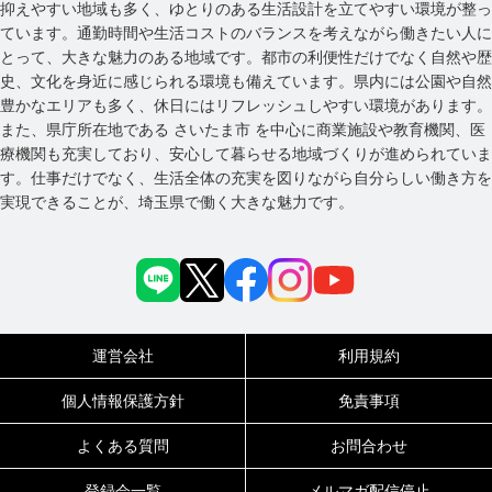
抑えやすい地域も多く、ゆとりのある生活設計を立てやすい環境が整っ
ています。通勤時間や生活コストのバランスを考えながら働きたい人に
とって、大きな魅力のある地域です。都市の利便性だけでなく自然や歴
史、文化を身近に感じられる環境も備えています。県内には公園や自然
豊かなエリアも多く、休日にはリフレッシュしやすい環境があります。
また、県庁所在地である さいたま市 を中心に商業施設や教育機関、医
療機関も充実しており、安心して暮らせる地域づくりが進められていま
す。仕事だけでなく、生活全体の充実を図りながら自分らしい働き方を
実現できることが、埼玉県で働く大きな魅力です。
運営会社
利用規約
個人情報保護方針
免責事項
よくある質問
お問合わせ
登録会一覧
メルマガ配信停止