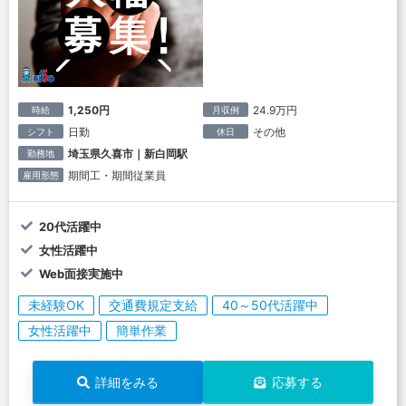
1,250円
24.9万円
時給
月収例
日勤
その他
シフト
休日
埼玉県久喜市｜新白岡駅
勤務地
期間工・期間従業員
雇用形態
20代活躍中
女性活躍中
Web面接実施中
未経験OK
交通費規定支給
40～50代活躍中
女性活躍中
簡単作業
詳細をみる
応募する