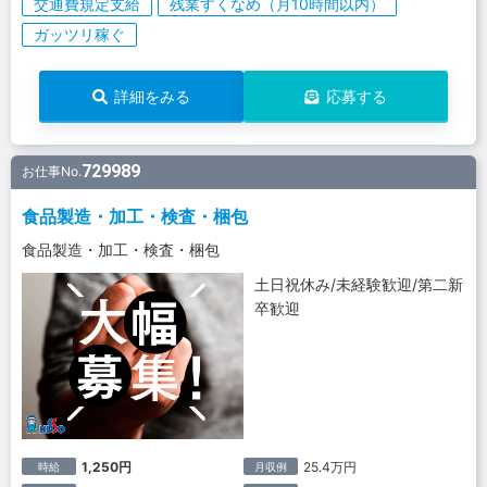
交通費規定支給
残業すくなめ（月10時間以内）
ガッツリ稼ぐ
詳細をみる
応募する
729989
お仕事No.
食品製造・加工・検査・梱包
食品製造・加工・検査・梱包
土日祝休み/未経験歓迎/第二新
卒歓迎
1,250円
25.4万円
時給
月収例