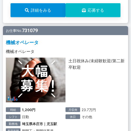
詳細をみる
応募する
731079
お仕事No.
機械オペレータ
機械オペレータ
土日祝休み/未経験歓迎/第二新
卒歓迎
1,200円
23.7万円
時給
月収例
日勤
その他
シフト
休日
埼玉県本庄市｜児玉駅
勤務地
期間工・期間従業員
雇用形態