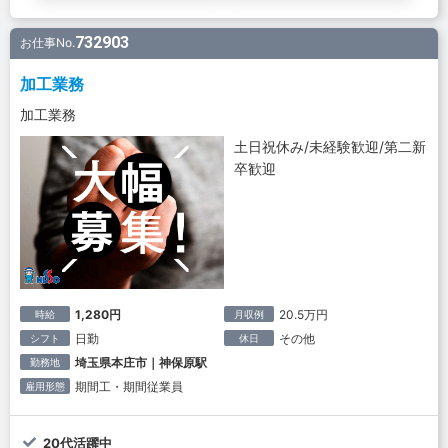
732903
お仕事No.
加工業務
加工業務
土日祝休み/未経験歓迎/第二新
卒歓迎
1,280円
20.5万円
時給
月収例
日勤
その他
シフト
休日
埼玉県本庄市｜神保原駅
勤務地
期間工・期間従業員
雇用形態
20代活躍中