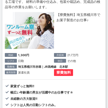
る工場です。 材料の準備や仕込み、包装や箱詰め、完成品の検
品等の作業をお願いします。
【寮費無料】埼玉県桶川市で
お菓子製造のお仕事♪
1,300円
21.7万円
時給
月収例
日勤
その他
シフト
休日
埼玉県桶川市赤堀｜JR高崎線 北本駅
勤務地
寮費無料
派遣社員
雇用形態
家賃ずっと無料!!
幅広い年齢層の男女が活躍中のお仕事です☆
未経験の方大歓迎!!
シフトは人気の日勤シフトのみ。