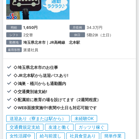
1,650円
34.3万円
時給
月収例
2交替
5勤2休（土日）
シフト
休日
埼玉県北本市｜JR高崎線 北本駅
勤務地
派遣社員
雇用形態
◇埼玉県北本市のお仕事
◇JR北本駅から送迎バスあり!
◇鴻巣・桶川からも通勤圏内
◇交通費別途支給!
◇配属前に教育の場を設けてます（2週間程度）
◇WEB面接実施中!夜間や土日も対応可能です
送迎あり（寮または駅から）
未経験OK
交通費規定支給
友達と働く
ガッツリ稼ぐ
女性活躍中
給与前渡し
社員食堂あり
簡単作業