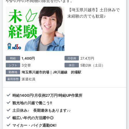
や炉の中の不純物の除去を行います。
【埼玉県川越市】土日休みで
未経験の方でも歓迎♪
1,400円
27.4万円
時給
月収例
3交替
5勤2休（土日）
シフト
休日
埼玉県川越市的場｜JR川越線 的場駅
勤務地
派遣社員
雇用形態
時給1400円!月収例27万円!時給UP作業所
観光地の川越で働こう!!
土日休み♪ 長期連休もあります♪♪
幅広い年代の方活躍中◎
マイカー・バイク通勤OK!