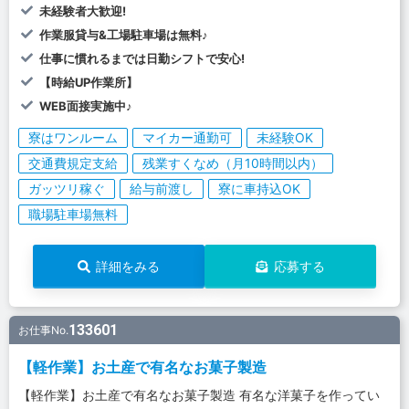
未経験者大歓迎!
作業服貸与&工場駐車場は無料♪
仕事に慣れるまでは日勤シフトで安心!
【時給UP作業所】
WEB面接実施中♪
寮はワンルーム
マイカー通勤可
未経験OK
交通費規定支給
残業すくなめ（月10時間以内）
ガッツリ稼ぐ
給与前渡し
寮に車持込OK
職場駐車場無料
詳細をみる
応募する
133601
お仕事No.
【軽作業】お土産で有名なお菓子製造
【軽作業】お土産で有名なお菓子製造 有名な洋菓子を作ってい