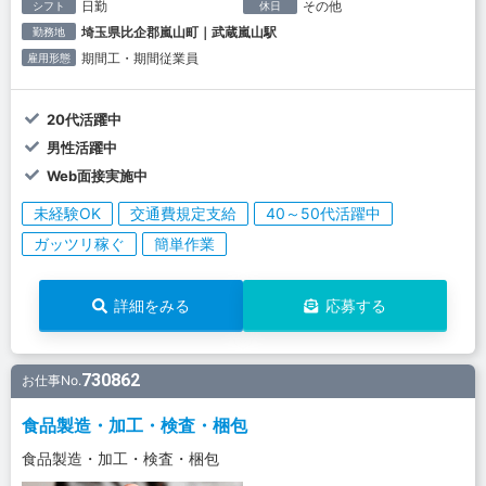
日勤
その他
シフト
休日
埼玉県比企郡嵐山町｜武蔵嵐山駅
勤務地
期間工・期間従業員
雇用形態
20代活躍中
男性活躍中
Web面接実施中
未経験OK
交通費規定支給
40～50代活躍中
ガッツリ稼ぐ
簡単作業
詳細をみる
応募する
730862
お仕事No.
食品製造・加工・検査・梱包
食品製造・加工・検査・梱包