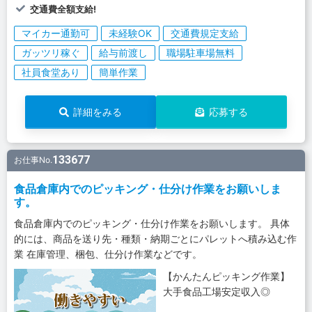
交通費全額支給!
マイカー通勤可
未経験OK
交通費規定支給
ガッツリ稼ぐ
給与前渡し
職場駐車場無料
社員食堂あり
簡単作業
詳細をみる
応募する
133677
お仕事No.
食品倉庫内でのピッキング・仕分け作業をお願いしま
す。
食品倉庫内でのピッキング・仕分け作業をお願いします。 具体
的には、商品を送り先・種類・納期ごとにパレットへ積み込む作
業 在庫管理、梱包、仕分け作業などです。
【かんたんピッキング作業】
大手食品工場安定収入◎