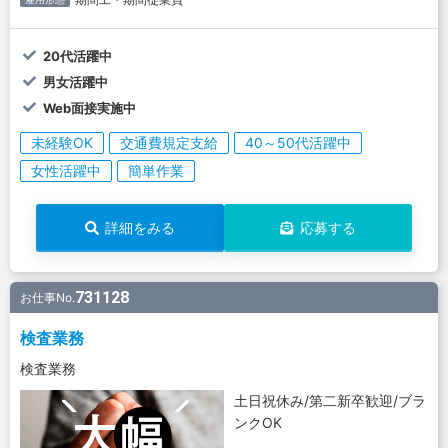
20代活躍中
男女活躍中
Web面接実施中
未経験OK
交通費規定支給
40～50代活躍中
女性活躍中
簡単作業
詳細をみる
応募する
731128
お仕事No.
検査業務
検査業務
土日祝休み/第二新卒歓迎/ブラ
ンクOK