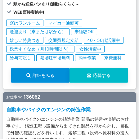
駅から送迎バスあり!通勤らくらく～
WEB面接実施中!
寮はワンルーム
マイカー通勤可
送迎あり（寮または駅から）
未経験OK
嬉しい特典つき
交通費規定支給
40～50代活躍中
残業すくなめ（月10時間以内）
女性活躍中
給与前渡し
職場駐車場無料
簡単作業
寮費無料
詳細をみる
応募する
136062
お仕事No.
自動車やバイクのエンジンの鋳造作業
自動車やバイクのエンジンの鋳造作業 部品の鋳造や溶解のお仕
事です。 鋳造工程→設備から出てきた製品を型から外し、目視
で外観の確認などを行います。 溶解工程→設備へ原材料の投入