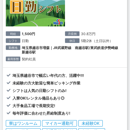
1,500円
30.8万円
時給
月収例
日勤
5勤2休（土日以外）
シフト
休日
埼玉県越谷市増森｜JR武蔵野線 南越谷駅/東武鉄道伊勢崎線
勤務地
新越谷駅
契約社員
雇用形態
埼玉県越谷市で幅広い年代の方、活躍中!!!
未経験の方大歓迎な簡単ピッキング作業
シフトは人気の日勤シフトのみ!
入寮OK!レンタル備品もあり◎
大手食品工場で長期安定!
毎年評価に合わせた昇給制度あり!
寮はワンルーム
マイカー通勤可
未経験OK