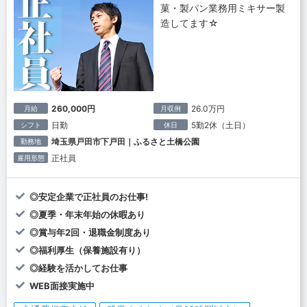
菓・製パン業務用ミキサー製
造してます☆
260,000円
26.0万円
月給
月収例
日勤
5勤2休（土日）
シフト
休日
埼玉県戸田市下戸田｜ふるさと土橋公園
勤務地
正社員
雇用形態
◎安定企業で正社員のお仕事!
◎夏季・年末年始の休暇あり
◎賞与年2回・退職金制度あり
◎福利厚生（保養施設有り）
◎経験を活かしてお仕事
WEB面接実施中