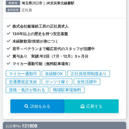
埼玉県川口市｜JR京浜東北線蕨駅
勤務地
正社員
雇用形態
株式会社飯塚鉄工所の正社員求人
130年以上の歴史を持つ安定基盤
未経験歓迎!技術が身につく
若手～ベテランまで幅広世代のスタッフが活躍中
賞与あり 実績:年2回（7月・12月）3ヶ月分
マイカー通勤可能（無料駐車場有）
マイカー通勤可
未経験OK
正社員登用制度あり
交通費規定支給
ガッツリ稼ぐ
女性活躍中
資格・免許が取れる
職場駐車場無料
詳細をみる
応募する
131808
お仕事No.