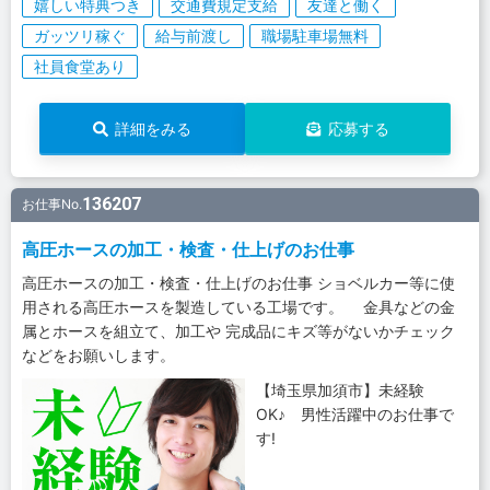
嬉しい特典つき
交通費規定支給
友達と働く
ガッツリ稼ぐ
給与前渡し
職場駐車場無料
社員食堂あり
詳細をみる
応募する
136207
お仕事No.
高圧ホースの加工・検査・仕上げのお仕事
高圧ホースの加工・検査・仕上げのお仕事 ショベルカー等に使
用される高圧ホースを製造している工場です。 金具などの金
属とホースを組立て、加工や 完成品にキズ等がないかチェック
などをお願いします。
【埼玉県加須市】未経験
OK♪ 男性活躍中のお仕事で
す!