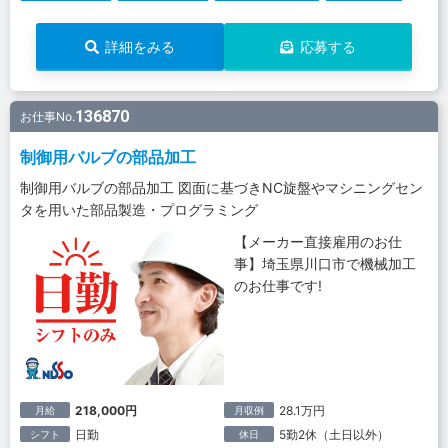
詳細をみる
応募する
136870
お仕事No.
制御用バルブの部品加工
制御用バルブの部品加工 図面に基づきNC旋盤やマシニングセン
タを用いた部品製造・プログラミング
【メーカー直接雇用のお仕
事】埼玉県川口市で機械加工
のお仕事です!
218,000円
28.1万円
月給
月収例
日勤
5勤2休（土日以外）
シフト
休日