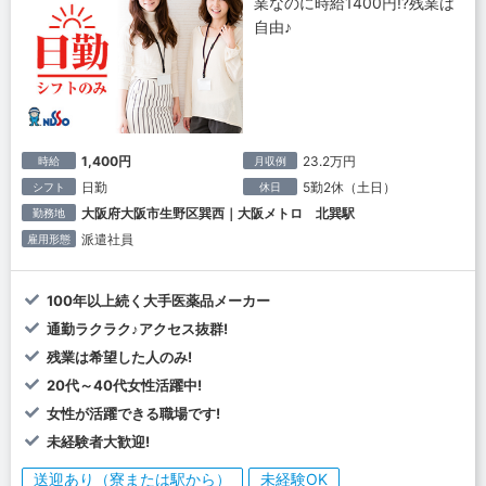
業なのに時給1400円!?残業は
自由♪
1,400円
23.2万円
時給
月収例
日勤
5勤2休（土日）
シフト
休日
大阪府大阪市生野区巽西｜大阪メトロ 北巽駅
勤務地
派遣社員
雇用形態
100年以上続く大手医薬品メーカー
通勤ラクラク♪アクセス抜群!
残業は希望した人のみ!
20代～40代女性活躍中!
女性が活躍できる職場です!
未経験者大歓迎!
送迎あり（寮または駅から）
未経験OK