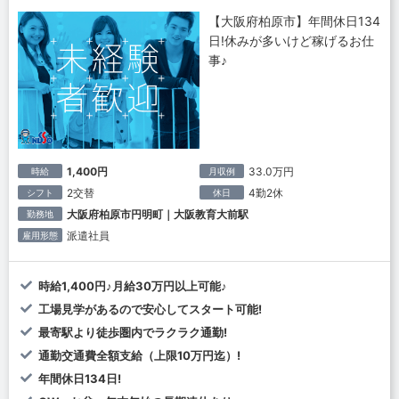
【大阪府柏原市】年間休日134
日!休みが多いけど稼げるお仕
事♪
1,400円
33.0万円
時給
月収例
2交替
4勤2休
シフト
休日
大阪府柏原市円明町｜大阪教育大前駅
勤務地
派遣社員
雇用形態
時給1,400円♪月給30万円以上可能♪
工場見学があるので安心してスタート可能!
最寄駅より徒歩圏内でラクラク通勤!
通勤交通費全額支給（上限10万円迄）!
年間休日134日!