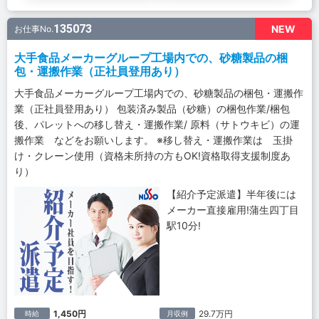
135073
NEW
お仕事No.
大手食品メーカーグループ工場内での、砂糖製品の梱
包・運搬作業（正社員登用あり）
大手食品メーカーグループ工場内での、砂糖製品の梱包・運搬作
業（正社員登用あり） 包装済み製品（砂糖）の梱包作業/梱包
後、パレットへの移し替え・運搬作業/ 原料（サトウキビ）の運
搬作業 などをお願いします。 ※移し替え・運搬作業は 玉掛
け・クレーン使用（資格未所持の方もOK!資格取得支援制度あ
り）
【紹介予定派遣】半年後には
メーカー直接雇用!蒲生四丁目
駅10分!
1,450円
29.7万円
時給
月収例