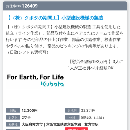
126409
お仕事No.
【（株）クボタの期間工】小型建設機械の製造
【（株）クボタの期間工】小型建設機械の製造 工具を使用した
組立（ライン作業）、部品取付を主にペアまたはチームで作業を
行います その他部品の仕上げ作業、部品の供給作業、検査作業
やラベルの貼り付け、 部品のピッキングの作業等があります。
（日勤シフトも選択可）
【慰労金総額192万円!】3人に
1人が正社員へ!未経験OK!
12,300円
32.3万円
日給
月収例
2交替
5勤2休（土日）
シフト
休日
大阪府枚方市｜京阪電気鉄道京阪本線 枚方市駅
勤務地