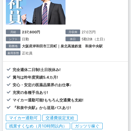
237,600円
27.0万円
月給
月収例
日勤
5勤2休（土日）
シフト
休日
大阪府岸和田市三田町｜泉北高速鉄道 和泉中央駅
勤務地
正社員
雇用形態
完全週休二日制!土日祝休み!
賞与は昨年度実績5.4カ月!
安心・安定の医薬品業界のお仕事♪
充実の各種手当あり!
マイカー通勤可能!もちろん交通費も支給!
『和泉中央駅』から送迎バスあり!
マイカー通勤可
交通費規定支給
残業すくなめ（月10時間以内）
ガッツリ稼ぐ