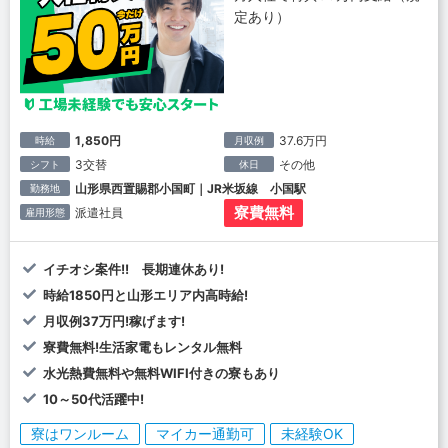
定あり）
1,850円
37.6万円
時給
月収例
3交替
その他
シフト
休日
山形県西置賜郡小国町｜JR米坂線 小国駅
勤務地
寮費無料
派遣社員
雇用形態
イチオシ案件!! 長期連休あり!
時給1850円と山形エリア内高時給!
月収例37万円!稼げます!
寮費無料!生活家電もレンタル無料
水光熱費無料や無料WIFI付きの寮もあり
10～50代活躍中!
寮はワンルーム
マイカー通勤可
未経験OK