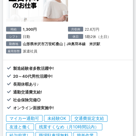
1,300円
22.6万円
時給
月収例
日勤
5勤2休（土日）
シフト
休日
山形県米沢市万世町桑山｜JR奥羽本線 米沢駅
勤務地
派遣社員
雇用形態
製造経験者多数活躍中!
20～40代男性活躍中!
長期休暇あり♪
通勤交通費支給!
社会保険完備◎
オンライン面接実施中!
マイカー通勤可
未経験OK
交通費規定支給
友達と働く
残業すくなめ（月10時間以内）
給与前渡し
職場駐車場無料
簡単作業