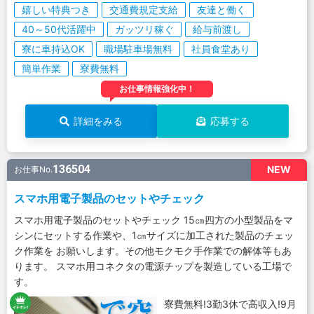
嬉しい特典つき
交通費規定支給
友達と働く
40～50代活躍中
ガッツリ稼ぐ
給与前渡し
寮に車持込OK
職場駐車場無料
社員食堂あり
簡単作業
寮費無料
お仕事情報強化中！
詳細をみる
応募する
136504
NEW
お仕事No.
スマホ用電子製品のセットやチェック
スマホ用電子製品のセットやチェック 15㎝四方の小型製品をマ
シンにセットする作業や、1㎝サイズに加工された製品のチェッ
ク作業を お願いします。その他モクモク手作業での解体等もあ
ります。 スマホ用コネクタの電源チップを製造している工場で
す。
寮費無料!3勤3休で高収入!9月