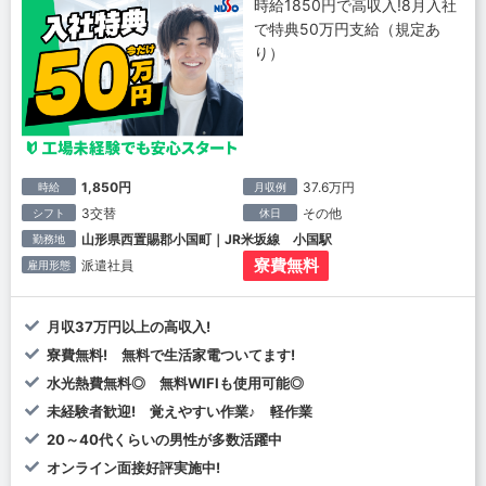
時給1850円で高収入!8月入社
で特典50万円支給（規定あ
り）
1,850円
37.6万円
時給
月収例
3交替
その他
シフト
休日
山形県西置賜郡小国町｜JR米坂線 小国駅
勤務地
寮費無料
派遣社員
雇用形態
月収37万円以上の高収入!
寮費無料! 無料で生活家電ついてます!
水光熱費無料◎ 無料WIFIも使用可能◎
未経験者歓迎! 覚えやすい作業♪ 軽作業
20～40代くらいの男性が多数活躍中
オンライン面接好評実施中!