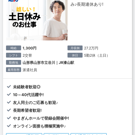
み♪長期連休あり!
1,300円
27.2万円
時給
月収例
2交替
5勤2休（土日）
シフト
休日
山形県山形市立谷川｜JR漆山駅
勤務地
派遣社員
雇用形態
未経験者歓迎◎
10～40代活躍中!
友人同士のご応募も歓迎♪
長期希望者歓迎!
やまぎんホールで登録会開催中!
オンライン面接も積極実施中♪