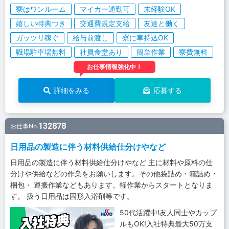
寮はワンルーム
マイカー通勤可
未経験OK
嬉しい特典つき
交通費規定支給
友達と働く
ガッツリ稼ぐ
給与前渡し
寮に車持込OK
職場駐車場無料
社員食堂あり
簡単作業
寮費無料
お仕事情報強化中！
詳細をみる
応募する
132878
お仕事No.
日用品の製造に伴う材料供給仕分けやなど
日用品の製造に伴う材料供給仕分けやなど 主に材料や原料の仕
分けや供給などの作業をお願いします。その他袋詰め・箱詰め・
梱包・ 運搬作業などもあります。軽作業からスタートとなりま
す。 扱う日用品は固形入浴剤等です。
50代活躍中!友人同士やカップ
ルもOK!入社特典最大50万支