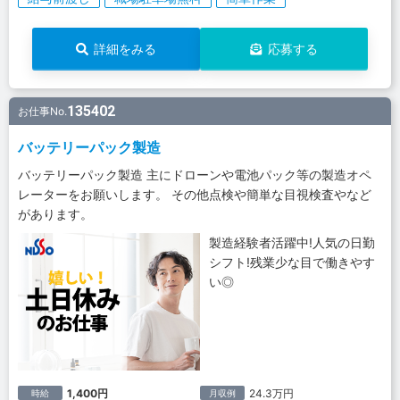
詳細をみる
応募する
135402
お仕事No.
バッテリーパック製造
バッテリーパック製造 主にドローンや電池パック等の製造オペ
レーターをお願いします。 その他点検や簡単な目視検査やなど
があります。
製造経験者活躍中!人気の日勤
シフト!残業少な目で働きやす
い◎
1,400円
24.3万円
時給
月収例