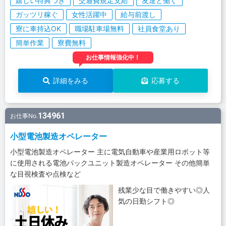
嬉しい特典つき
交通費規定支給
友達と働く
ガッツリ稼ぐ
女性活躍中
給与前渡し
寮に車持込OK
職場駐車場無料
社員食堂あり
簡単作業
寮費無料
お仕事情報強化中！
詳細をみる
応募する
134961
お仕事No.
小型電池製造オペレーター
小型電池製造オペレーター 主に電気自動車や産業用ロボット等
に使用される電池パックユニット製造オペレーター その他簡単
な目視検査や点検など
残業少な目で働きやすい◎人
気の日勤シフト◎