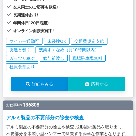
友人同士のご応募も歓迎♪
長期連休あり!
年間休日120日程度♪
オンライン面接実施中!
マイカー通勤可
未経験OK
交通費規定支給
友達と働く
残業すくなめ（月10時間以内）
ガッツリ稼ぐ
給与前渡し
職場駐車場無料
社員食堂あり
詳細をみる
応募する
136808
お仕事No.
アルミ製品の不要部分の除去や検査
アルミ製品の不要部分の除去や検査 成形後の製品を取り出し、
不要部分を木製小型ハンマーで除去する簡単な作業となります。