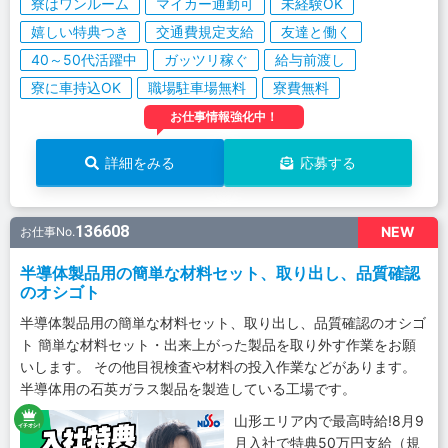
寮はワンルーム
マイカー通勤可
未経験OK
嬉しい特典つき
交通費規定支給
友達と働く
40～50代活躍中
ガッツリ稼ぐ
給与前渡し
寮に車持込OK
職場駐車場無料
寮費無料
お仕事情報強化中！
詳細をみる
応募する
136608
NEW
お仕事No.
半導体製品用の簡単な材料セット、取り出し、品質確認
のオシゴト
半導体製品用の簡単な材料セット、取り出し、品質確認のオシゴ
ト 簡単な材料セット・出来上がった製品を取り外す作業をお願
いします。 その他目視検査や材料の投入作業などがあります。
半導体用の石英ガラス製品を製造している工場です。
山形エリア内で最高時給!8月9
月入社で特典50万円支給（規