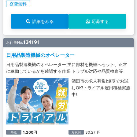
寮費無料
詳細をみる
応募する
134191
お仕事No.
日用品製造機械のオペレーター
日用品製造機械のオペレーター 主に部材を機械へセット、正常
に稼働しているかを確認する作業 トラブル対応や品質検査等
酒田市の求人募集!短期でお試
しOK!トライアル雇用積極実施
中!
1,200円
30.2万円
時給
月収例