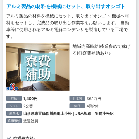
アルミ製品の材料を機械にセット、取り出すオシゴト
アルミ製品の材料を機械にセット、取り出すオシゴト 機械へ材
料をセットし、完成品の取り出し作業等をお願いします。 自動
車等に使用されるアルミ電解コンデンサを製造している工場で
す。
地域内高時給!残業多めで稼げ
る!◎寮費補助あり♪
1,400円
36.1万円
時給
月収例
2交替
4勤2休
シフト
休日
山形県東置賜郡川西町上小松｜JR米坂線 羽前小松駅
勤務地
派遣社員
雇用形態
交通費支給♪