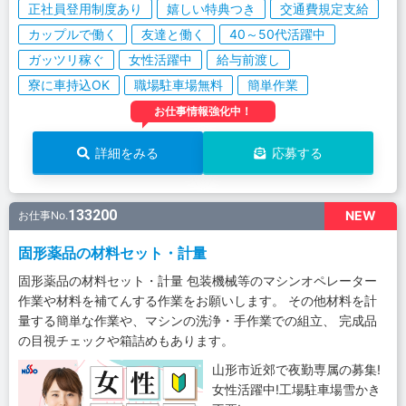
正社員登用制度あり
嬉しい特典つき
交通費規定支給
カップルで働く
友達と働く
40～50代活躍中
ガッツリ稼ぐ
女性活躍中
給与前渡し
寮に車持込OK
職場駐車場無料
簡単作業
お仕事情報強化中！
詳細をみる
応募する
133200
NEW
お仕事No.
固形薬品の材料セット・計量
固形薬品の材料セット・計量 包装機械等のマシンオペレーター
作業や材料を補てんする作業をお願いします。 その他材料を計
量する簡単な作業や、マシンの洗浄・手作業での組立、 完成品
の目視チェックや箱詰めもあります。
山形市近郊で夜勤専属の募集!
女性活躍中!工場駐車場雪かき