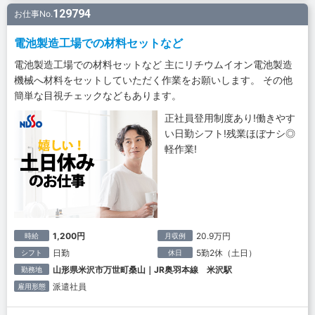
129794
お仕事No.
電池製造工場での材料セットなど
電池製造工場での材料セットなど 主にリチウムイオン電池製造
機械へ材料をセットしていただく作業をお願いします。 その他
簡単な目視チェックなどもあります。
正社員登用制度あり!働きやす
い日勤シフト!残業ほぼナシ◎
軽作業!
1,200円
20.9万円
時給
月収例
日勤
5勤2休（土日）
シフト
休日
山形県米沢市万世町桑山｜JR奥羽本線 米沢駅
勤務地
派遣社員
雇用形態