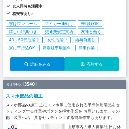
友人同時も活躍中!
格安寮あり♪
寮はワンルーム
マイカー通勤可
未経験OK
嬉しい特典つき
交通費規定支給
友達と働く
40～50代活躍中
女性活躍中
給与前渡し
寮に車持込OK
職場駐車場無料
簡単作業
詳細をみる
応募する
135401
お仕事No.
スマホ部品の加工
スマホ部品の加工 主にスマホ等に使用される半導体用製品をセ
ッティングする作業やボタンを押す作業を お願いします。その
他、装置へ治工具をセッティングする簡単作業もあります。
山形市内の求人募集!土日お休