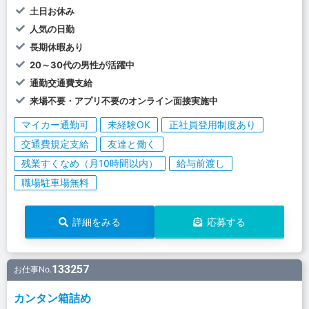
土日お休み
人気の日勤
長期休暇あり
20～30代の男性が活躍中
通勤交通費支給
来場不要・アプリ不要のオンライン面接実施中
マイカー通勤可
未経験OK
正社員登用制度あり
交通費規定支給
友達と働く
残業すくなめ（月10時間以内）
給与前渡し
職場駐車場無料
詳細をみる
応募する
133257
お仕事No.
カンタン箱詰め