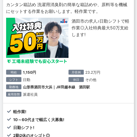
カンタン箱詰め 洗濯用消臭剤の簡単な箱詰めや、原料等を機械
にセットする作業をお願いします。軽作業です。
酒田市の求人♪日勤シフトで軽
作業◎入社特典最大50万支給
します!
1,150円
23.2万円
時給
月収例
日勤
その他
シフト
休日
山形県酒田市大浜｜JR羽越本線 酒田駅
勤務地
派遣社員
雇用形態
軽作業!
10～60代まで幅広く大募集!
日勤シフト!
2勤2休のオシゴト◎