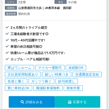
2交替
その他
シフト
休日
山形県酒田市大浜｜JR奥羽本線 酒田駅
勤務地
契約社員
雇用形態
2ヵ月間のトライアル就労
工場未経験者大歓迎です◎
10代～40代活躍中です!
希望の休日相談可能◎
快適1ルーム寮が備品込で1.5万円です♪
カップル・ペアも相談可能!
寮はワンルーム
マイカー通勤可
未経験OK
正社員登用制度あり
嬉しい特典つき
交通費規定支給
友達と働く
ガッツリ稼ぐ
給与前渡し
寮に車持込OK
職場駐車場無料
簡単作業
詳細をみる
応募する