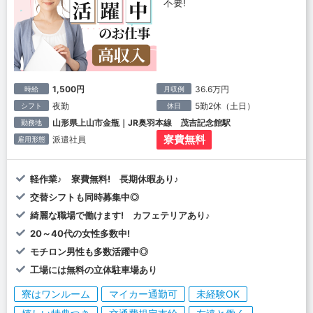
不要!
1,500円
36.6万円
時給
月収例
夜勤
5勤2休（土日）
シフト
休日
山形県上山市金瓶｜JR奥羽本線 茂吉記念館駅
勤務地
寮費無料
派遣社員
雇用形態
軽作業♪ 寮費無料! 長期休暇あり♪
交替シフトも同時募集中◎
綺麗な職場で働けます! カフェテリアあり♪
20～40代の女性多数中!
モチロン男性も多数活躍中◎
工場には無料の立体駐車場あり
寮はワンルーム
マイカー通勤可
未経験OK