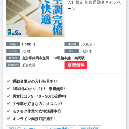
入社限定!新規通勤者キャンペ
ーン!
1,400円
30.9万円
時給
月収例
2交替
3勤3休
シフト
休日
山形県鶴岡市宝田｜JR羽越本線 鶴岡駅
勤務地
寮費無料
派遣社員
雇用形態
通勤者限定の入社特典あり!
3勤3休のオシゴト! 寮費無料!
男女比は5:5・10～50代活躍中!
手作業が好きな方にオススメ!
モクモク作業で女性活躍中◎
オンライン面接好評施中!
寮はワンルーム
マイカー通勤可
未経験OK