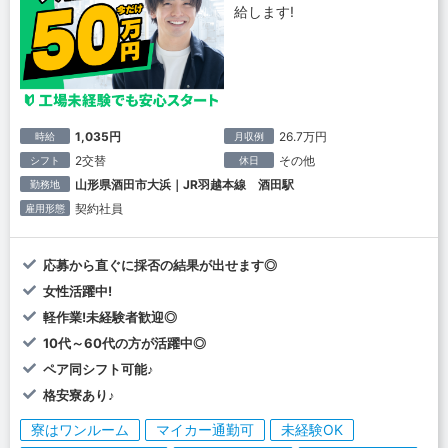
給します!
1,035円
26.7万円
時給
月収例
2交替
その他
シフト
休日
山形県酒田市大浜｜JR羽越本線 酒田駅
勤務地
契約社員
雇用形態
応募から直ぐに採否の結果が出せます◎
女性活躍中!
軽作業!未経験者歓迎◎
10代～60代の方が活躍中◎
ペア同シフト可能♪
格安寮あり♪
寮はワンルーム
マイカー通勤可
未経験OK