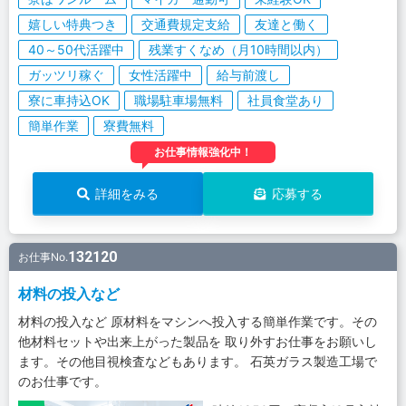
嬉しい特典つき
交通費規定支給
友達と働く
40～50代活躍中
残業すくなめ（月10時間以内）
ガッツリ稼ぐ
女性活躍中
給与前渡し
寮に車持込OK
職場駐車場無料
社員食堂あり
簡単作業
寮費無料
お仕事情報強化中！
詳細をみる
応募する
132120
お仕事No.
材料の投入など
材料の投入など 原材料をマシンへ投入する簡単作業です。その
他材料セットや出来上がった製品を 取り外すお仕事をお願いし
ます。その他目視検査などもあります。 石英ガラス製造工場で
のお仕事です。