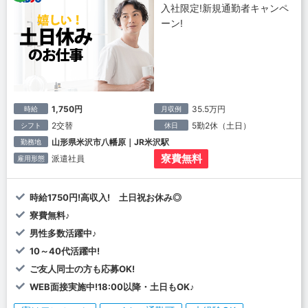
入社限定!新規通勤者キャンペ
ーン!
1,750円
35.5万円
時給
月収例
2交替
5勤2休（土日）
シフト
休日
山形県米沢市八幡原｜JR米沢駅
勤務地
寮費無料
派遣社員
雇用形態
時給1750円!高収入! 土日祝お休み◎
寮費無料♪
男性多数活躍中♪
10～40代活躍中!
ご友人同士の方も応募OK!
WEB面接実施中!18:00以降・土日もOK♪