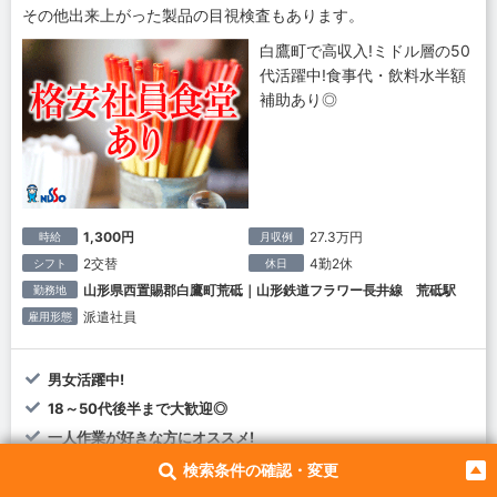
その他出来上がった製品の目視検査もあります。
白鷹町で高収入!ミドル層の50
代活躍中!食事代・飲料水半額
補助あり◎
1,300円
27.3万円
時給
月収例
2交替
4勤2休
シフト
休日
山形県西置賜郡白鷹町荒砥｜山形鉄道フラワー長井線 荒砥駅
勤務地
派遣社員
雇用形態
男女活躍中!
18～50代後半まで大歓迎◎
一人作業が好きな方にオススメ!
年末年始・お盆・GWの長期休暇あり◎
検索条件の確認・変更
格安食堂あり!