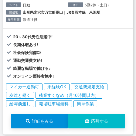
日勤
5勤2休（土日）
シフト
休日
山形県米沢市万世町桑山｜JR奥羽本線 米沢駅
勤務地
派遣社員
雇用形態
20～30代男性活躍中!
長期休暇あり!
社会保険完備◎
通勤交通費支給!
綺麗な職場で働ける♪
オンライン面接実施中!
マイカー通勤可
未経験OK
交通費規定支給
友達と働く
残業すくなめ（月10時間以内）
給与前渡し
職場駐車場無料
簡単作業
詳細をみる
応募する