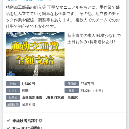
精密加工部品の組立等 丁寧なマニュアルをもとに、手作業で部
品を組み立てていく簡単なお仕事です。 その他、組立後のチェ
ック作業や配線・調整等もあります。 複数人でのチームでのお
仕事で初心者でも安心です。
新庄市での求人!残業少な目で
土日お休み♪長期連休あり!
1,600円
27.6万円
時給
月収例
日勤
5勤2休（土日）
シフト
休日
山形県新庄市｜JR奥羽本線 泉田駅
勤務地
派遣社員
雇用形態
未経験者活躍中◎
10～30代活躍中!