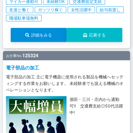
マイカー通勤可
未経験OK
交通費規定支給
友達と働く
ガッツリ稼ぐ
女性活躍中
給与前渡し
職場駐車場無料
詳細をみる
応募する
125324
お仕事No.
電子部品の加工
電子部品の加工 主に電子機器に使用される製品を機械へセッテ
ィングする作業をお願いします。 未経験者でも扱える機械のオ
ペレーションとなります。
酒田・三川・庄内から通勤
可!! 交通費支給◎50代活躍
中!