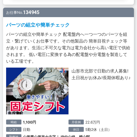
134945
お仕事No.
パーツの組立や簡単チェック
パーツの組立や簡単チェック 配電盤内へ一つ一つのパーツを組
立・繋げていくお仕事です。その他製品の 簡単目視チェック等
があります。生活に不可欠な電力は電力会社から高い電圧で供給
されます。 低い電圧に変換する為の配電盤や分電盤を製造して
いる工場です。
山形市北部で日勤の求人募集!
土日祝がお休み!長期休暇あり♪
1,100円
22.6万円
時給
月収例
日勤
5勤2休（土日）
シフト
休日
山形県山形市十文字｜JR仙山線 楯山駅
勤務地