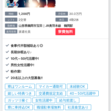
1,200円
30.0万円
時給
月収例
2交替
4勤2休
シフト
休日
山形県鶴岡市宝田｜JR奥羽本線 鶴岡駅
勤務地
寮費無料
派遣社員
雇用形態
食事代半額補助あり◎
長期休暇あり♪
10代～50代活躍中!
男性女性活躍中!
軽作業!
20名以上の大型募集!!
寮はワンルーム
マイカー通勤可
未経験OK
嬉しい特典つき
交通費規定支給
40～50代活躍中
ガッツリ稼ぐ
女性活躍中
給与前渡し
寮に車持込OK
職場駐車場無料
社員食堂あり