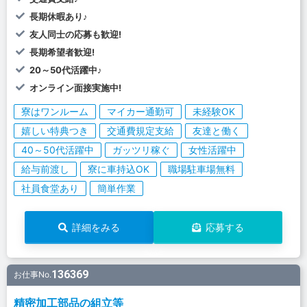
長期休暇あり♪
友人同士の応募も歓迎!
長期希望者歓迎!
20～50代活躍中♪
オンライン面接実施中!
寮はワンルーム
マイカー通勤可
未経験OK
嬉しい特典つき
交通費規定支給
友達と働く
40～50代活躍中
ガッツリ稼ぐ
女性活躍中
給与前渡し
寮に車持込OK
職場駐車場無料
社員食堂あり
簡単作業
詳細をみる
応募する
136369
お仕事No.
精密加工部品の組立等