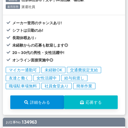
派遣社員
雇用形態
メーカー登用のチャンスあり!
シフトは日勤のみ!
長期休暇あり♪
未経験からの応募も歓迎します◎
20～30代の男性・女性活躍中!
オンライン面接実施中◎
マイカー通勤可
未経験OK
交通費規定支給
友達と働く
女性活躍中
給与前渡し
職場駐車場無料
社員食堂あり
簡単作業
詳細をみる
応募する
134963
お仕事No.