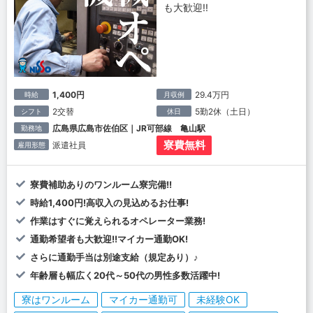
も大歓迎!!
1,400円
29.4万円
時給
月収例
2交替
5勤2休（土日）
シフト
休日
広島県広島市佐伯区｜JR可部線 亀山駅
勤務地
寮費無料
派遣社員
雇用形態
寮費補助ありのワンルーム寮完備!!
時給1,400円!高収入の見込めるお仕事!
作業はすぐに覚えられるオペレーター業務!
通勤希望者も大歓迎!!マイカー通勤OK!
さらに通勤手当は別途支給（規定あり）♪
年齢層も幅広く20代～50代の男性多数活躍中!
寮はワンルーム
マイカー通勤可
未経験OK