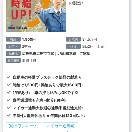
の製造♪
1,500円
34.5万円
時給
月収例
2交替
5勤2休（土日）
シフト
休日
広島県東広島市寺家｜JR山陽本線 寺家駅
勤務地
派遣社員
雇用形態
自動車の軽量プラスチック部品の製造★
時給は1,500円♪昇給ありで最大1600円♪
1R寮あり♪ 車の持ち込みもOKです◎
寮周辺環境も充実♪生活も便利♪
マイカー通勤大歓迎◎通勤手当別途支給♪
年3回大型連休あり★年間休日120日以上♪
寮はワンルーム
マイカー通勤可