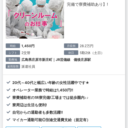
完備で寮費補助あり】!
1,450円
28.2万円
時給
月収例
2交替
5勤2休（土日）
シフト
休日
広島県庄原市新庄町｜JR芸備線 備後庄原駅
勤務地
派遣社員
雇用形態
20代～40代と幅広い年齢の女性活躍中です★
オペレーター業務で時給は1,450円!!
寮費補助有の1R寮完備!工場までは徒歩圏内♪♪
寮周辺は生活も便利!
自宅からの通勤者も多数活躍!!
マイカー通勤可能◎別途交通費支給（規定有）