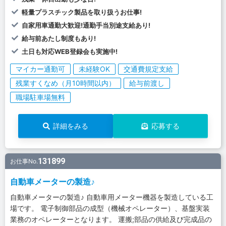
軽量プラスチック製品を取り扱うお仕事!
自家用車通勤大歓迎!通勤手当別途支給あり!
給与前あたし制度もあり!
土日も対応WEB登録会も実施中!
マイカー通勤可
未経験OK
交通費規定支給
残業すくなめ（月10時間以内）
給与前渡し
職場駐車場無料
詳細をみる
応募する
131899
お仕事No.
自動車メーターの製造♪
自動車メーターの製造♪ 自動車用メーター機器を製造している工
場です。 電子制御部品の成型（機械オペレーター）、基盤実装
業務のオペレーターとなります。 運搬;部品の供給及び完成品の