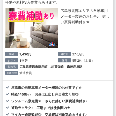
移動や原料投入作業もあります。
広島県北部エリアの自動車用
メーター製造のお仕事♪ 嬉し
い寮費補助付き☆
1,450円
27.6万円
時給
月収例
3交替
5勤2休（土日）
シフト
休日
広島県庄原市新庄町｜JR芸備線 備後庄原駅
勤務地
派遣社員
雇用形態
庄原市の自動車用メーター機器のお仕事です☆
時給1450円♪ お昼は仕出し弁当注文可能◎
ワンルーム寮完備☆ さらに嬉しい寮費補助付き♪
通勤ラクラク♪ 工場までは徒歩圏内★
マイカー通勤歓迎◎ 交通費は別途支給あります♪