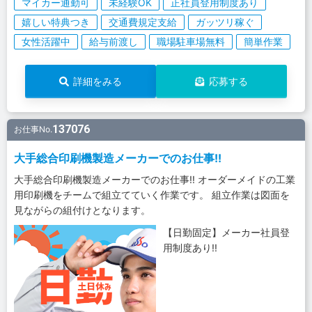
マイカー通勤可
未経験OK
正社員登用制度あり
嬉しい特典つき
交通費規定支給
ガッツリ稼ぐ
女性活躍中
給与前渡し
職場駐車場無料
簡単作業
詳細をみる
応募する
137076
お仕事No.
大手総合印刷機製造メーカーでのお仕事!!
大手総合印刷機製造メーカーでのお仕事!! オーダーメイドの工業
用印刷機をチームで組立てていく作業です。 組立作業は図面を
見ながらの組付けとなります。
【日勤固定】メーカー社員登
用制度あり!!