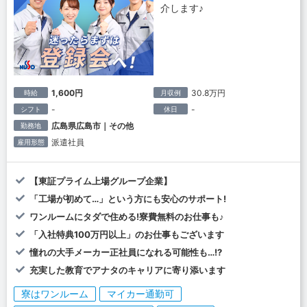
介します♪
1,600円
30.8万円
時給
月収例
-
-
シフト
休日
広島県広島市｜その他
勤務地
派遣社員
雇用形態
【東証プライム上場グループ企業】
「工場が初めて…」という方にも安心のサポート!
ワンルームにタダで住める!寮費無料のお仕事も♪
「入社特典100万円以上」のお仕事もございます
憧れの大手メーカー正社員になれる可能性も…!?
充実した教育でアナタのキャリアに寄り添います
寮はワンルーム
マイカー通勤可