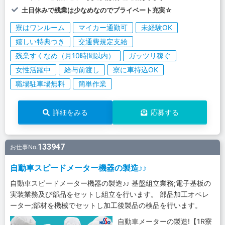
土日休みで残業は少なめなのでプライベート充実☆
寮はワンルーム
マイカー通勤可
未経験OK
嬉しい特典つき
交通費規定支給
残業すくなめ（月10時間以内）
ガッツリ稼ぐ
女性活躍中
給与前渡し
寮に車持込OK
職場駐車場無料
簡単作業
詳細をみる
応募する
133947
お仕事No.
自動車スピードメーター機器の製造♪♪
自動車スピードメーター機器の製造♪♪ 基盤組立業務;電子基板の
実装業務及び部品をセットし組立を行います。 部品加工オペレ
ーター;部材を機械でセットし加工後製品の検品を行います。
自動車メーターの製造!【1R寮