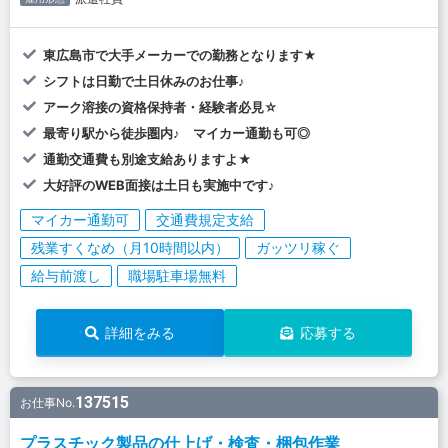
東広島市で大手メーカーでの勤務となります★
シフトは日勤で土日休みのお仕事♪
アーク溶接の資格保持者・経験者必見☆
最寄り駅から徒歩圏内♪ マイカー通勤も可◎
通勤交通費も別途支給ありますよ★
大好評のWEB面接は土日も実施中です♪
マイカー通勤可
交通費規定支給
残業すくなめ（月10時間以内）
ガッツリ稼ぐ
給与前渡し
職場駐車場無料
詳細をみる
応募する
137515
お仕事No.
プラスチック製品の仕上げ・検査・梱包作業