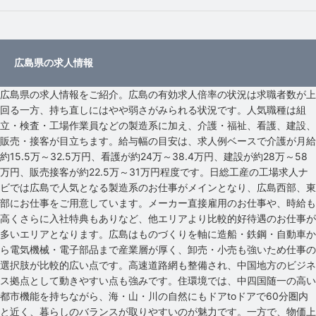
広島県の求人情報
広島県の求人情報をご紹介。広島の有効求人倍率の状況は求職者数が上
回る一方、持ち直しにはやや弱さがみられる状況です。人気職種は組
立・検査・工場作業員などの製造系に加え、介護・福祉、看護、建設、
販売・接客が目立ちます。給与幅の目安は、求人例ベースで介護が月給
約15.5万～32.5万円、看護が約24万～38.4万円、建設が約28万～58
万円、販売接客が約22.5万～31万円程度です。日総工産の工場求人ナ
ビでは広島で人気となる製造系のお仕事がメインとなり、広島西部、東
部にお仕事をご用意しています。メーカー直接雇用のお仕事や、時給も
高くさらに入社特典もありなど、他エリアより比較的好待遇のお仕事が
多いエリアとなります。広島はものづくりを軸に造船・鉄鋼・自動車か
ら電気機械・電子部品まで産業層が厚く、卸売・小売も強いため仕事の
選択肢が比較的広い点です。高速道路網も整備され、中国地方のビジネ
ス拠点として動きやすい点も強みです。住環境では、中四国随一の高い
都市機能を持ちながら、海・山・川の自然にもドアtoドアで60分圏内
と近く、暮らしのバランスが取りやすいのが魅力です。一方で、物価上