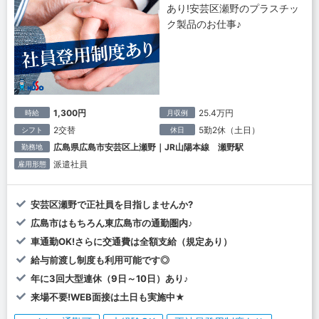
あり!安芸区瀬野のプラスチッ
ク製品のお仕事♪
1,300円
25.4万円
時給
月収例
2交替
5勤2休（土日）
シフト
休日
広島県広島市安芸区上瀬野｜JR山陽本線 瀬野駅
勤務地
派遣社員
雇用形態
安芸区瀬野で正社員を目指しませんか?
広島市はもちろん東広島市の通勤圏内♪
車通勤OK!さらに交通費は全額支給（規定あり）
給与前渡し制度も利用可能です◎
年に3回大型連休（9日～10日）あり♪
来場不要!WEB面接は土日も実施中★