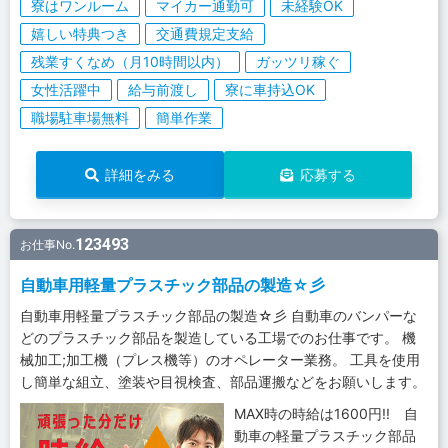
寮はワンルーム
マイカー通勤可
未経験OK
嬉しい特典つき
交通費規定支給
残業すくなめ（月10時間以内）
ガッツリ稼ぐ
女性活躍中
給与前渡し
寮に車持込OK
職場駐車場無料
簡単作業
詳細をみる
応募する
123493
お仕事No.
自動車用軽量プラスチック部品の製造☆彡
自動車用軽量プラスチック部品の製造☆彡 自動車のバンパーな
どのプラスチック部品を製造している工場でのお仕事です。 機
械加工;加工機（プレス機等）のオペレーター業務。 工具を使用
し簡単な組立、塗装や目視検査、部品運搬などをお願いします。
MAX時の時給は1600円!! 自
動車の軽量プラスチック部品