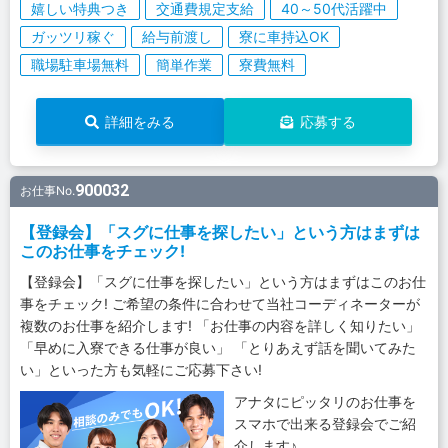
嬉しい特典つき
交通費規定支給
40～50代活躍中
ガッツリ稼ぐ
給与前渡し
寮に車持込OK
職場駐車場無料
簡単作業
寮費無料
詳細をみる
応募する
900032
お仕事No.
【登録会】「スグに仕事を探したい」という方はまずは
このお仕事をチェック!
【登録会】「スグに仕事を探したい」という方はまずはこのお仕
事をチェック! ご希望の条件に合わせて当社コーディネーターが
複数のお仕事を紹介します! 「お仕事の内容を詳しく知りたい」
「早めに入寮できる仕事が良い」 「とりあえず話を聞いてみた
い」といった方も気軽にご応募下さい!
アナタにピッタリのお仕事を
スマホで出来る登録会でご紹
介します♪