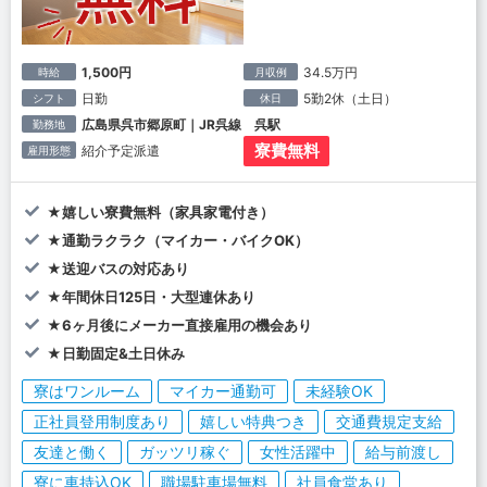
1,500円
34.5万円
時給
月収例
日勤
5勤2休（土日）
シフト
休日
広島県呉市郷原町｜JR呉線 呉駅
勤務地
寮費無料
紹介予定派遣
雇用形態
★嬉しい寮費無料（家具家電付き）
★通勤ラクラク（マイカー・バイクOK）
★送迎バスの対応あり
★年間休日125日・大型連休あり
★6ヶ月後にメーカー直接雇用の機会あり
★日勤固定&土日休み
寮はワンルーム
マイカー通勤可
未経験OK
正社員登用制度あり
嬉しい特典つき
交通費規定支給
友達と働く
ガッツリ稼ぐ
女性活躍中
給与前渡し
寮に車持込OK
職場駐車場無料
社員食堂あり