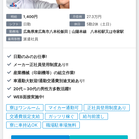
1,400円
27.3万円
時給
月収例
日勤
5勤2休（土日）
シフト
休日
広島県東広島市八本松飯田｜山陽本線 八本松駅又は寺家駅
勤務地
派遣社員
雇用形態
日勤のみのお仕事!
メーカー正社員登用制度あり!!
産業機械（印刷機等）の組立作業!
車通勤大歓迎!通勤交通費別途支給あり!
20代～30代の男性方多数活躍!!
WEB面接実施中!
寮はワンルーム
マイカー通勤可
正社員登用制度あり
交通費規定支給
ガッツリ稼ぐ
給与前渡し
寮に車持込OK
職場駐車場無料