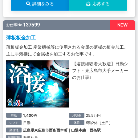
詳細をみる
応募する
137599
NEW
お仕事No.
薄板板金加工
薄板板金加工 産業機械等に使用される金属の薄板の板金加工。
主に手溶接にて金属板を加工するお仕事です。
【溶接経験者大歓迎】日勤シ
フト・東広島市大手メーカー
のお仕事♪
1,400円
25.5万円
時給
月収例
日勤
5勤2休（土日）
シフト
休日
広島県東広島市西条西本町｜山陽本線 西条駅
勤務地
派遣社員
雇用形態