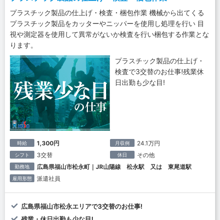
プラスチック製品の仕上げ・検査・梱包作業 機械から出てくる
プラスチック製品をカッターやニッパーを使用し処理を行い 目
視や測定器を使用して異常がないか検査を行い梱包する作業とな
ります。
プラスチック製品の仕上げ・
検査で3交替のお仕事!残業休
日出勤も少な目!
1,300円
24.1万円
時給
月収例
3交替
その他
シフト
休日
広島県福山市松永町｜JR山陽線 松永駅 又は 東尾道駅
勤務地
派遣社員
雇用形態
広島県福山市松永エリアで3交替のお仕事!
残業・休日出勤も少な目!