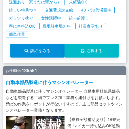
送迎あり（寮または駅から）
未経験OK
嬉しい特典つき
交通費規定支給
40～50代活躍中
ガッツリ稼ぐ
女性活躍中
給与前渡し
寮に車持込OK
職場駐車場無料
社員食堂あり
簡単作業
詳細をみる
応募する
135551
お仕事No.
自動車部品製造に伴うマシンオペレーター
自動車部品製造に伴うマシンオペレーター 自動車用排気系部品
などを製造する工場でプレス加工業務や組付けをお願いします。
殆どの作業をロボットが行ないますので、主に部品セットやマシ
ンオペレーター業務となります。
【寮費全額補助あり】1R寮完
備!!マイカー持ち込みOK通勤