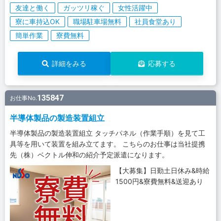
友達と働く
ガッツリ稼ぐ
女性活躍中
寮に車持込OK
職場駐車場無料
社員食堂あり
簡単作業
寮費無料
詳細をみる
応募する
135847
お仕事No.
半導体製品の製造装置組立
半導体製品の製造装置組立 タッチパネル（作業手順）を見て工
具等を用いて装置を組み立てます。 こちらのお仕事は当社提携
先（株）ベクトル伸和の紹介予定派遣になります。
【大募集】日勤土日休み&時給
1500円&寮費無料&送迎あり