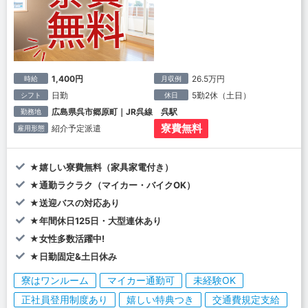
1,400円
26.5万円
時給
月収例
日勤
5勤2休（土日）
シフト
休日
広島県呉市郷原町｜JR呉線 呉駅
勤務地
寮費無料
紹介予定派遣
雇用形態
★嬉しい寮費無料（家具家電付き）
★通勤ラクラク（マイカー・バイクOK）
★送迎バスの対応あり
★年間休日125日・大型連休あり
★女性多数活躍中!
★日勤固定&土日休み
寮はワンルーム
マイカー通勤可
未経験OK
正社員登用制度あり
嬉しい特典つき
交通費規定支給