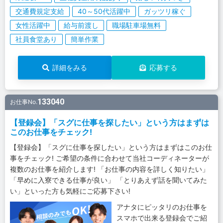
交通費規定支給
40～50代活躍中
ガッツリ稼ぐ
女性活躍中
給与前渡し
職場駐車場無料
社員食堂あり
簡単作業
詳細をみる
応募する
133040
お仕事No.
【登録会】「スグに仕事を探したい」という方はまずは
このお仕事をチェック!
【登録会】「スグに仕事を探したい」という方はまずはこのお仕
事をチェック! ご希望の条件に合わせて当社コーディネーターが
複数のお仕事を紹介します! 「お仕事の内容を詳しく知りたい」
「早めに入寮できる仕事が良い」 「とりあえず話を聞いてみた
い」といった方も気軽にご応募下さい!
アナタにピッタリのお仕事を
スマホで出来る登録会でご紹