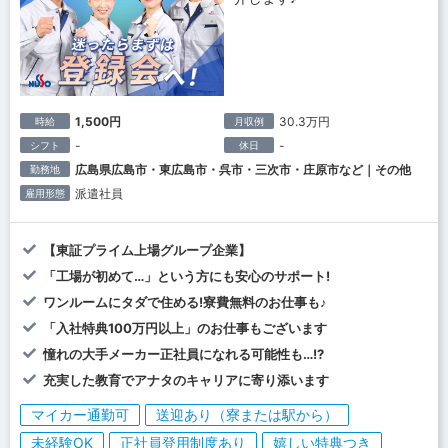
1,500円
30.3万円
時給
月収例
-
-
シフト
休日
広島県広島市・東広島市・呉市・三次市・庄原市など｜その他
勤務地
派遣社員
雇用形態
【東証プライム上場グループ企業】
「工場が初めて…」という方にも安心のサポート!
ワンルームにタダで住める!寮費無料のお仕事も♪
「入社特典100万円以上」のお仕事もございます
憧れの大手メーカー正社員になれる可能性も…!?
充実した教育でアナタのキャリアに寄り添います
マイカー通勤可
送迎あり（寮または駅から）
未経験OK
正社員登用制度あり
嬉しい特典つき