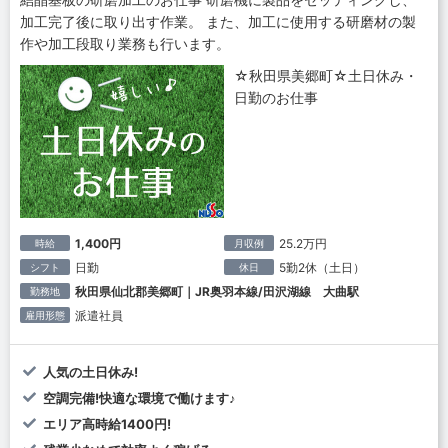
加工完了後に取り出す作業。 また、加工に使用する研磨材の製
作や加工段取り業務も行います。
☆秋田県美郷町☆土日休み・
日勤のお仕事
1,400円
25.2万円
時給
月収例
日勤
5勤2休（土日）
シフト
休日
秋田県仙北郡美郷町｜JR奥羽本線/田沢湖線 大曲駅
勤務地
派遣社員
雇用形態
人気の土日休み!
空調完備!快適な環境で働けます♪
エリア高時給1400円!