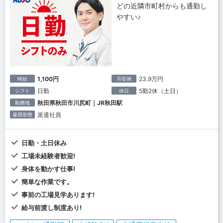
どの近隣市町村からも通勤し
やすい♪
1,100円
23.9万円
時給
月収例
日勤
5勤2休（土日）
シフト
休日
秋田県秋田市川尻町｜JR秋田駅
勤務地
派遣社員
雇用形態
日勤・土日休み
工場未経験者歓迎!
身体を動かす仕事!
簡単な作業です。
事前の工場見学あります!
給与前渡し制度あり!