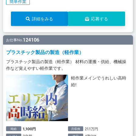
簡単作業
詳細をみる
応募する
124106
お仕事No.
プラスチック製品の製造（軽作業）
プラスチック製品の製造（軽作業） 材料の運搬・供給、機械操
作など覚えやすい軽作業です。
軽作業メインでうれしい高時
給!
1,100円
21.1万円
時給
月収例