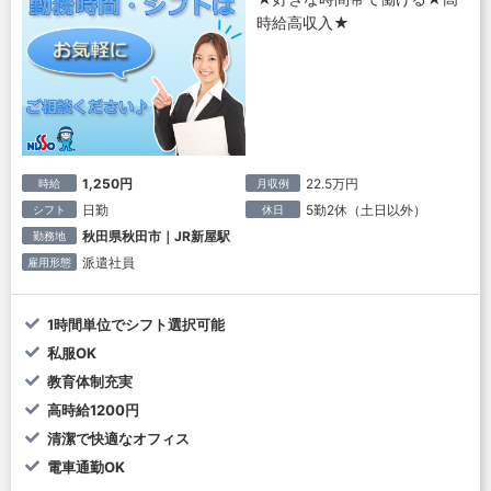
時給高収入★
1,250円
22.5万円
時給
月収例
日勤
5勤2休（土日以外）
シフト
休日
秋田県秋田市｜JR新屋駅
勤務地
派遣社員
雇用形態
1時間単位でシフト選択可能
私服OK
教育体制充実
高時給1200円
清潔で快適なオフィス
電車通勤OK