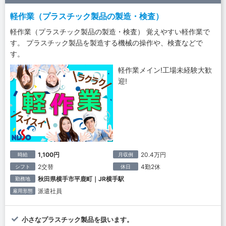
軽作業（プラスチック製品の製造・検査）
軽作業（プラスチック製品の製造・検査） 覚えやすい軽作業で
す。 プラスチック製品を製造する機械の操作や、検査などで
す。
軽作業メイン!工場未経験大歓
迎!
1,100円
20.4万円
時給
月収例
2交替
4勤2休
シフト
休日
秋田県横手市平鹿町｜JR横手駅
勤務地
派遣社員
雇用形態
小さなプラスチック製品を扱います。