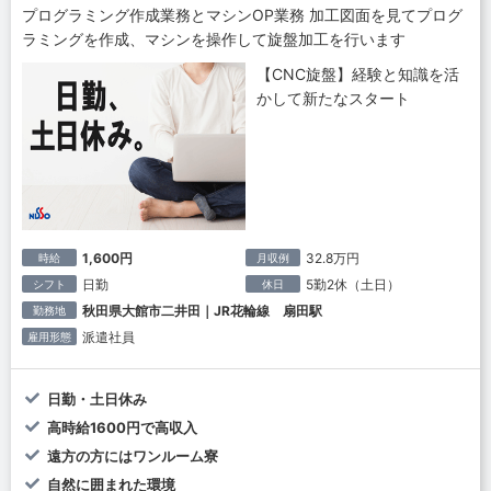
プログラミング作成業務とマシンOP業務 加工図面を見てプログ
ラミングを作成、マシンを操作して旋盤加工を行います
【CNC旋盤】経験と知識を活
かして新たなスタート
1,600円
32.8万円
時給
月収例
日勤
5勤2休（土日）
シフト
休日
秋田県大館市二井田｜JR花輪線 扇田駅
勤務地
派遣社員
雇用形態
日勤・土日休み
高時給1600円で高収入
遠方の方にはワンルーム寮
自然に囲まれた環境