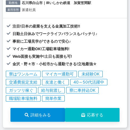
石川県白山市｜IRいしかわ鉄道 加賀笠間駅
勤務地
派遣社員
雇用形態
注目!日本の産業を支える金属加工技術!!
日勤土日休みでワークライフバランスもバッチリ♪
事前に工場見学ができるので安心♪
マイカー通勤OK!工場駐車場無料!
Web面接も実施中!土日も面接も可!
金沢・野々市・小松市から通勤できる!立地最強☆
寮はワンルーム
マイカー通勤可
未経験OK
交通費規定支給
友達と働く
40～50代活躍中
ガッツリ稼ぐ
給与前渡し
寮に車持込OK
職場駐車場無料
簡単作業
詳細をみる
応募する