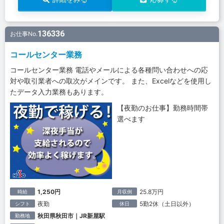
136336
お仕事No.
コールセンター業務
コールセンター業務 電話やメールによる各種問い合わせへの応
対や取引業者への取次がメインです。 また、Excelなどを使用し
たデータ入力業務もあります。
【夜勤のお仕事】勤務時間帯
選べます
1,250円
25.8万円
時給
月収例
夜勤
5勤2休（土日以外）
シフト
休日
秋田県秋田市｜JR新屋駅
勤務地