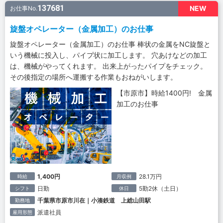
137681
NEW
お仕事No.
旋盤オペレーター（金属加工）のお仕事
旋盤オペレーター（金属加工）のお仕事 棒状の金属をNC旋盤と
いう機械に投入し、パイプ状に加工します。 穴あけなどの加工
は、機械がやってくれます。 出来上がったパイプをチェック。
その後指定の場所へ運搬する作業もおねがいします。
【市原市】時給1400円! 金属
加工のお仕事
1,400円
28.1万円
時給
月収例
日勤
5勤2休（土日）
シフト
休日
千葉県市原市川在｜小湊鉄道 上総山田駅
勤務地
派遣社員
雇用形態