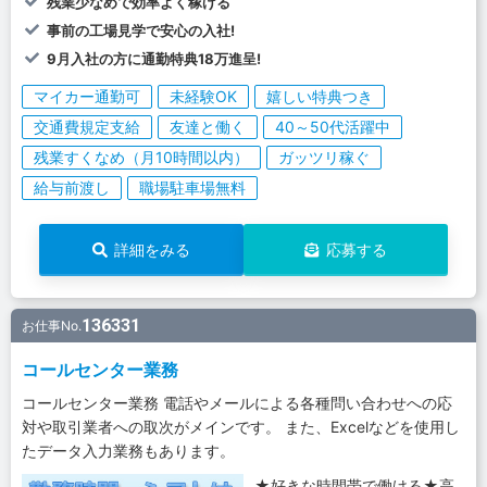
残業少なめで効率よく稼げる
事前の工場見学で安心の入社!
9月入社の方に通勤特典18万進呈!
マイカー通勤可
未経験OK
嬉しい特典つき
交通費規定支給
友達と働く
40～50代活躍中
残業すくなめ（月10時間以内）
ガッツリ稼ぐ
給与前渡し
職場駐車場無料
詳細をみる
応募する
136331
お仕事No.
コールセンター業務
コールセンター業務 電話やメールによる各種問い合わせへの応
対や取引業者への取次がメインです。 また、Excelなどを使用し
たデータ入力業務もあります。
★好きな時間帯で働ける★高