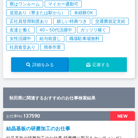
寮はワンルーム
マイカー通勤可
送迎あり（寮または駅から）
未経験OK
正社員登用制度あり
嬉しい特典つき
交通費規定支給
友達と働く
40～50代活躍中
ガッツリ稼ぐ
女性活躍中
給与前渡し
職場駐車場無料
社員食堂あり
簡単作業
詳細をみる
応募する
秋田県に関連するおすすめのお仕事検索結果
137590
NEW
お仕事No.
結晶基板の研磨加工のお仕事
結晶基板の研磨加工のお仕事 研磨機に製品をセッティングし、