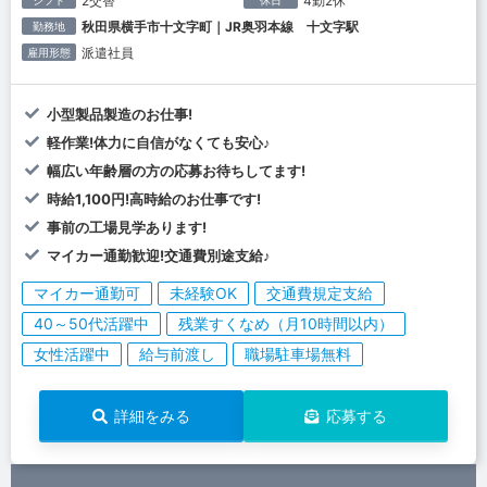
2交替
4勤2休
シフト
休日
秋田県横手市十文字町｜JR奥羽本線 十文字駅
勤務地
派遣社員
雇用形態
小型製品製造のお仕事!
軽作業!体力に自信がなくても安心♪
幅広い年齢層の方の応募お待ちしてます!
時給1,100円!高時給のお仕事です!
事前の工場見学あります!
マイカー通勤歓迎!交通費別途支給♪
マイカー通勤可
未経験OK
交通費規定支給
40～50代活躍中
残業すくなめ（月10時間以内）
女性活躍中
給与前渡し
職場駐車場無料
詳細をみる
応募する