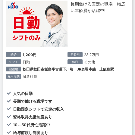
長期働ける安定の職場 幅広
い年齢層が活躍中!
1,200円
23.2万円
時給
月収例
日勤
その他
シフト
休日
秋田県秋田市飯島字古道下川端｜JR奥羽本線 上飯島駅
勤務地
派遣社員
雇用形態
人気の日勤
長期で働ける職場です
日勤固定シフトで安定の収入
資格取得支援制度あり
10～50代男性活躍中
給与前渡し制度あり