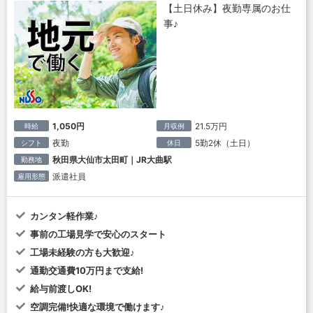
【土日休み】夜勤専属のお仕
事♪
1,050円
21.5万円
時給
月収例
夜勤
5勤2休（土日）
シフト
休日
秋田県大仙市太田町｜JR大曲駅
勤務地
派遣社員
雇用形態
カンタン軽作業♪
事前の工場見学で安心のスタート
工場未経験の方も大歓迎♪
通勤交通費10万円まで支給!
給与前渡しOK!
空調完備!快適な環境で働けます♪