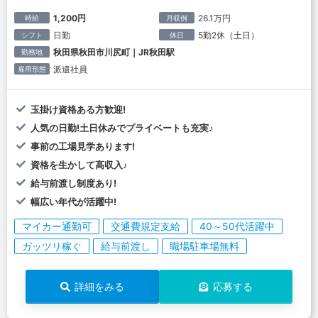
1,200円
26.1万円
時給
月収例
日勤
5勤2休（土日）
シフト
休日
秋田県秋田市川尻町｜JR秋田駅
勤務地
派遣社員
雇用形態
玉掛け資格ある方歓迎!
人気の日勤!土日休みでプライベートも充実♪
事前の工場見学あります!
資格を生かして高収入♪
給与前渡し制度あり!
幅広い年代が活躍中!
マイカー通勤可
交通費規定支給
40～50代活躍中
ガッツリ稼ぐ
給与前渡し
職場駐車場無料
詳細をみる
応募する