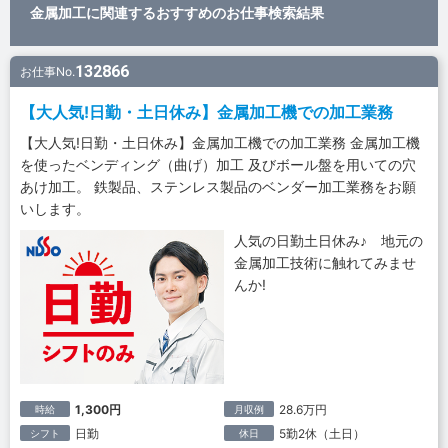
金属加工に関連するおすすめのお仕事検索結果
132866
お仕事No.
【大人気!日勤・土日休み】金属加工機での加工業務
【大人気!日勤・土日休み】金属加工機での加工業務 金属加工機
を使ったベンディング（曲げ）加工 及びボール盤を用いての穴
あけ加工。 鉄製品、ステンレス製品のベンダー加工業務をお願
いします。
人気の日勤土日休み♪ 地元の
金属加工技術に触れてみませ
んか!
1,300円
28.6万円
時給
月収例
日勤
5勤2休（土日）
シフト
休日