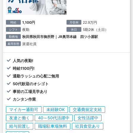
1,100円
22.9万円
時給
月収例
夜勤
5勤2休（土日）
シフト
休日
秋田県秋田市御所野｜JR奥羽本線 四ツ小屋駅
勤務地
派遣社員
雇用形態
人気の夜勤!
時給1100円!
通勤ラッシュの心配ご無用
50代歓迎のオシゴト
事前の工場見学あり
カンタン作業
マイカー通勤可
未経験OK
交通費規定支給
友達と働く
40～50代活躍中
女性活躍中
給与前渡し
職場駐車場無料
社員食堂あり