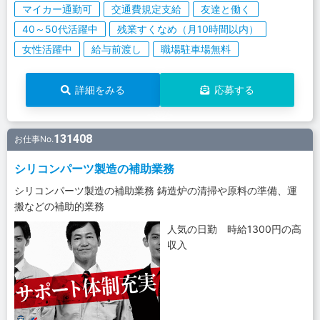
マイカー通勤可
交通費規定支給
友達と働く
40～50代活躍中
残業すくなめ（月10時間以内）
女性活躍中
給与前渡し
職場駐車場無料
詳細をみる
応募する
131408
お仕事No.
シリコンパーツ製造の補助業務
シリコンパーツ製造の補助業務 鋳造炉の清掃や原料の準備、運
搬などの補助的業務
人気の日勤 時給1300円の高
収入