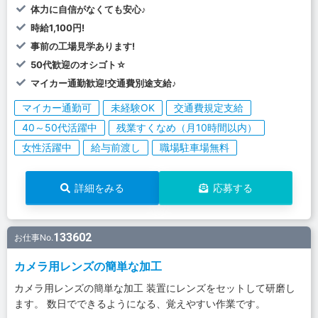
体力に自信がなくても安心♪
時給1,100円!
事前の工場見学あります!
50代歓迎のオシゴト☆
マイカー通勤歓迎!交通費別途支給♪
マイカー通勤可
未経験OK
交通費規定支給
40～50代活躍中
残業すくなめ（月10時間以内）
女性活躍中
給与前渡し
職場駐車場無料
詳細をみる
応募する
133602
お仕事No.
カメラ用レンズの簡単な加工
カメラ用レンズの簡単な加工 装置にレンズをセットして研磨し
ます。 数日でできるようになる、覚えやすい作業です。