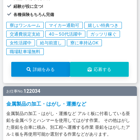
経験が役に立つ!
各種保険もちろん完備
寮はワンルーム
マイカー通勤可
嬉しい特典つき
交通費規定支給
40～50代活躍中
ガッツリ稼ぐ
女性活躍中
給与前渡し
寮に車持込OK
職場駐車場無料
詳細をみる
応募する
122034
お仕事No.
金属製品の加工・はがし・運搬など
金属製品の加工・はがし・運搬など アルミ板に付着している亜
鉛を金属ベラとハンマーを使用してはがす作業。 その他はがし
た亜鉛を台車に積み、別工程へ運搬する作業 亜鉛をはがしたア
ルミ板を再使用可能か選別する作業などがあります。