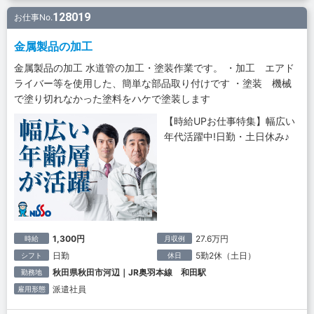
128019
お仕事No.
金属製品の加工
金属製品の加工 水道管の加工・塗装作業です。 ・加工 エアド
ライバー等を使用した、簡単な部品取り付けです ・塗装 機械
で塗り切れなかった塗料をハケで塗装します
【時給UPお仕事特集】幅広い
年代活躍中!日勤・土日休み♪
1,300円
27.6万円
時給
月収例
日勤
5勤2休（土日）
シフト
休日
秋田県秋田市河辺｜JR奥羽本線 和田駅
勤務地
派遣社員
雇用形態