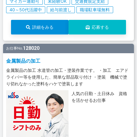
マイカー通勤可
未経験OK
交通費規定支給
40～50代活躍中
給与前渡し
職場駐車場無料
詳細をみる
応募する
128020
お仕事No.
金属製品の加工
金属製品の加工 水道管の加工・塗装作業です。 ・加工 エアド
ライバー等を使用した、簡単な部品取り付け ・塗装 機械で塗
り切れなかった塗料をハケで塗装します
人気の日勤・土日休み 資格
を活かせるお仕事