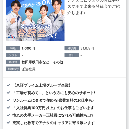
スマホで出来る登録会でご紹
介します♪
1,600円
31.6万円
時給
月収例
-
-
シフト
休日
秋田県秋田市など｜その他
勤務地
派遣社員
雇用形態
【東証プライム上場グループ企業】
「工場が初めて…」という方にも安心のサポート!
ワンルームにタダで住める!寮費無料のお仕事も♪
「入社特典100万円以上」のお仕事もございます
憧れの大手メーカー正社員になれる可能性も…!?
充実した教育でアナタのキャリアに寄り添います