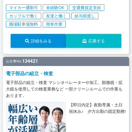
マイカー通勤可
未経験OK
交通費規定支給
カップルで働く
友達と働く
給与前渡し
職場駐車場無料
簡単作業
詳細をみる
応募する
134421
お仕事No.
電子部品の組立・検査
電子部品の組立・検査 マシンオペレーターや加工、顕微鏡・拡
大鏡を使用しての検査業務など 一部クリーンルームでの作業も
あります。
【即日内定】夜勤専属・土日
祝休み♪ 夕方出勤の固定勤務!