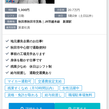
1,300円
20.7万円
時給
月収例
日勤
5勤2休（土日以外）
シフト
休日
秋田県秋田市茨島｜JR羽越本線 新屋駅
勤務地
派遣社員
雇用形態
地元優良企業のお仕事!
秋田市中心部で通勤便利!
事前の工場見学あります
身体を動かす仕事です
残業少なめ 休日はシフト制
給与前渡し 通勤交通費あり
マイカー通勤可
交通費規定支給
残業すくなめ（月10時間以内）
女性活躍中
資格・免許が取れる
給与前渡し
職場駐車場無料
詳細をみる
応募する