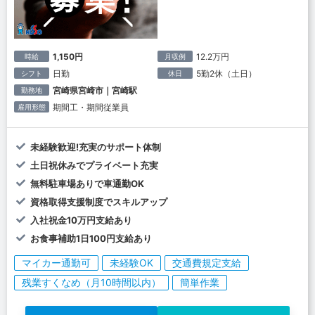
1,150円
12.2万円
時給
月収例
日勤
5勤2休（土日）
シフト
休日
宮崎県宮崎市｜宮崎駅
勤務地
期間工・期間従業員
雇用形態
未経験歓迎!充実のサポート体制
土日祝休みでプライベート充実
無料駐車場ありで車通勤OK
資格取得支援制度でスキルアップ
入社祝金10万円支給あり
お食事補助1日100円支給あり
マイカー通勤可
未経験OK
交通費規定支給
残業すくなめ（月10時間以内）
簡単作業