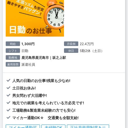
1,300円
22.4万円
時給
月収例
日勤
5勤2休（土日）
シフト
休日
鹿児島県鹿児島市｜坂之上駅
勤務地
派遣社員
雇用形態
人気の日勤のお仕事!残業も少なめ!
土日祝お休み!
男女問わず大活躍中!
地元での就業を考えられている方必見です!
工場勤務&製造業未経験の方でも安心!
マイカー通勤OK☆ 交通費も全額支給!
マイカー通勤可
未経験OK
正社員登用制度あり