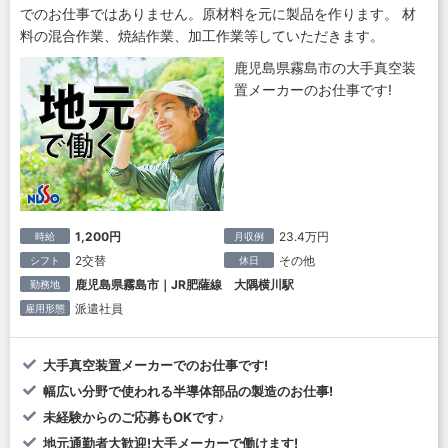
でのお仕事ではありません。原材料を元に製品を作ります。 材
料の混合作業、焼結作業、加工作業等していただきます。
鹿児島県霧島市の大手真空装
置メーカーのお仕事です!
1,200円
23.4万円
時給
月収例
2交替
その他
シフト
休日
鹿児島県霧島市｜JR肥薩線 大隅横川駅
勤務地
派遣社員
雇用形態
大手真空装置メーカーでのお仕事です!
幅広い分野で使われる半導体部品の製造のお仕事!
未経験からのご応募もOKです♪
地元通勤者大歓迎!大手メーカーで働けます!