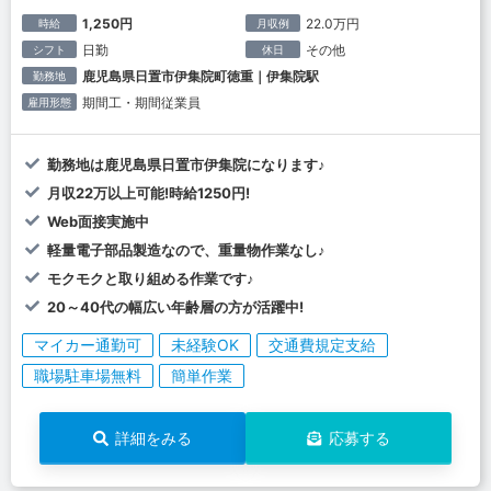
1,250円
22.0万円
時給
月収例
日勤
その他
シフト
休日
鹿児島県日置市伊集院町徳重｜伊集院駅
勤務地
期間工・期間従業員
雇用形態
勤務地は鹿児島県日置市伊集院になります♪
月収22万以上可能!時給1250円!
Web面接実施中
軽量電子部品製造なので、重量物作業なし♪
モクモクと取り組める作業です♪
20～40代の幅広い年齢層の方が活躍中!
マイカー通勤可
未経験OK
交通費規定支給
職場駐車場無料
簡単作業
詳細をみる
応募する