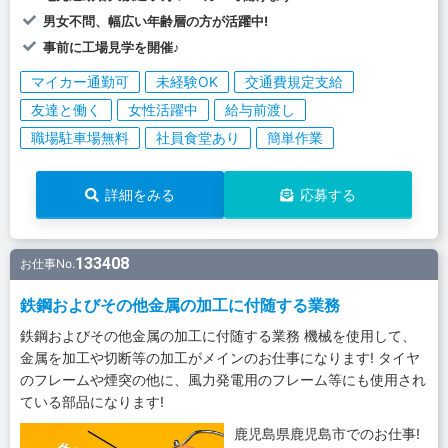
男女不問、幅広い年齢層の方が活躍中!
事前に工場見学を開催♪
マイカー通勤可
未経験OK
交通費規定支給
友達と働く
女性活躍中
給与前渡し
職場駐車場無料
社員食堂あり
簡単作業
詳細をみる
応募する
133408
お仕事No.
鉄鋼およびその他金属の加工に付随する業務
鉄鋼およびその他金属の加工に付随する業務 機械を使用して、
金属を加工や切断等の加工がメインのお仕事になります! タイヤ
のフレームや煙突の他に、風力発電用のフレーム等にも使用され
ている部品になります!
鹿児島県鹿児島市でのお仕事!