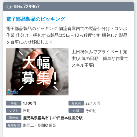
729967
お仕事No.
電子部品製品のピッキング
電子部品製品のピッキング 物流倉庫内での製品仕分け・コンポ
作業 仕分け・梱包する製品は5㎏～10㎏程度です 梱包した製品
を台車にのせ移動します
土日祝休みでプライベート充
実!人気の日勤 簡単な作業で
スキル不要!
1,100円
22.4万円
時給
月収例
日勤
その他
シフト
休日
鹿児島県霧島市｜JR日豊本線国分駅
勤務地
期間工・期間従業員
雇用形態