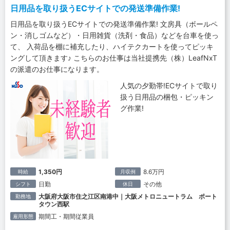
日用品を取り扱うECサイトでの発送準備作業!
日用品を取り扱うECサイトでの発送準備作業! 文房具（ボールペ
ン・消しゴムなど）・日用雑貨（洗剤・食品）などを台車を使っ
て、 入荷品を棚に補充したり、ハイテクカートを使ってピッキ
ングして頂きます♪ こちらのお仕事は当社提携先（株）LeafNxT
の派遣のお仕事になります。
人気の夕勤帯!ECサイトで取り
扱う日用品の梱包・ピッキン
グ作業!
1,350円
8.6万円
時給
月収例
日勤
その他
シフト
休日
大阪府大阪市住之江区南港中｜大阪メトロニュートラム ポート
勤務地
タウン西駅
期間工・期間従業員
雇用形態