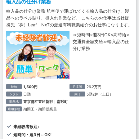
輸入品の仕分け業務
輸入品の仕分け業務 航空便で運ばれてくる輸入品の仕分け、製
品へのラベル貼り、棚入れ作業など。 こちらのお仕事は当社提
携先（株）Leaf NxTの派遣有料職業紹介のお仕事になります。
≪短時間×週3日OK×高時給×
交通費全額支給≫輸入品の仕
分け業務
1,500円
26.2万円
時給
月収例
日勤
5勤2休（土日）
シフト
休日
東京都江東区新砂｜南砂町
勤務地
期間工・期間従業員
雇用形態
未経験者歓迎♪
短時間・週3日～OK!