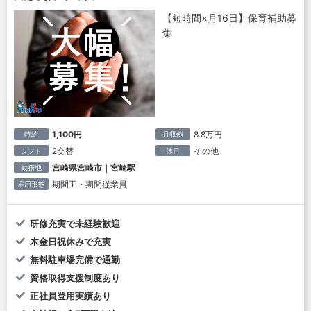
【短時間×月16日】保育補助募
集
1,100円
8.8万円
時給
月収例
2交替
その他
シフト
休日
宮崎県宮崎市｜宮崎駅
勤務地
期間工・期間従業員
雇用形態
研修充実で未経験歓迎
木金日祝休みで充実
無料駐車場完備で通勤
資格取得支援制度あり
正社員登用実績あり