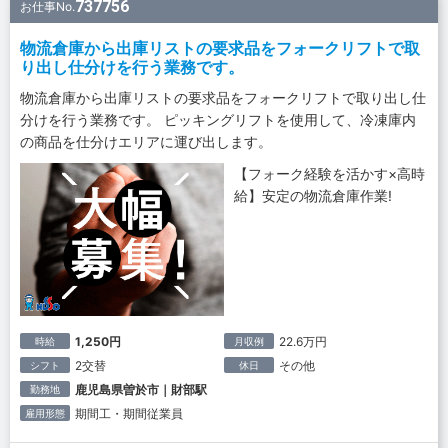
737756
お仕事No.
物流倉庫から出庫リストの要求品をフォークリフトで取
り出し仕分けを行う業務です。
物流倉庫から出庫リストの要求品をフォークリフトで取り出し仕
分けを行う業務です。 ピッキングリフトを使用して、冷凍庫内
の商品を仕分けエリアに運び出します。
【フォーク経験を活かす×高時
給】安定の物流倉庫作業!
1,250円
22.6万円
時給
月収例
2交替
その他
シフト
休日
鹿児島県曽於市｜財部駅
勤務地
期間工・期間従業員
雇用形態