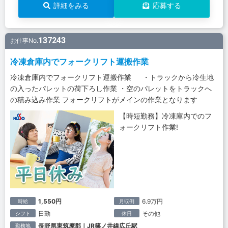
詳細をみる
応募する
137243
お仕事No.
冷凍倉庫内でフォークリフト運搬作業
冷凍倉庫内でフォークリフト運搬作業 ・トラックから冷生地
の入ったパレットの荷下ろし作業 ・空のパレットをトラックへ
の積み込み作業 フォークリフトがメインの作業となります
【時短勤務】冷凍庫内でのフ
ォークリフト作業!
1,550円
6.9万円
時給
月収例
日勤
その他
シフト
休日
長野県東筑摩郡｜JR篠ノ井線広丘駅
勤務地