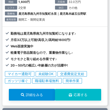
1,600円
32.0万円
時給
月収例
2交替
その他
シフト
休日
鹿児島県南九州市知覧町永里｜鹿児島本線五位野駅
勤務地
期間工・期間従業員
雇用形態
勤務地は鹿児島県南九州市知覧町になります♪
月収32万以上可能!高収入!高時給1600円!
Web面接実施中
軽量電子部品製造なので、重量物作業なし♪
モクモクと取り組める作業です♪
20～50代の幅広い年齢層の方が活躍中!
マイカー通勤可
未経験OK
交通費規定支給
ガッツリ稼ぐ
職場駐車場無料
簡単作業
詳細をみる
応募する