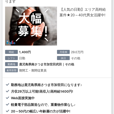
ります
【人気の日勤】エリア高時給
案件★20～40代男女活躍中!
1,400円
29.0万円
時給
月収例
日勤
その他
シフト
休日
鹿児島県南さつま市加世田武田｜その他
勤務地
期間工・期間従業員
雇用形態
勤務地は鹿児島県南さつま市加世田になります♪
月収29万以上可能!高収入!高時給1400円!
Web面接実施中
軽量電子部品製造なので、重量物作業なし♪
20～50代の幅広い年齢層の方が活躍中!