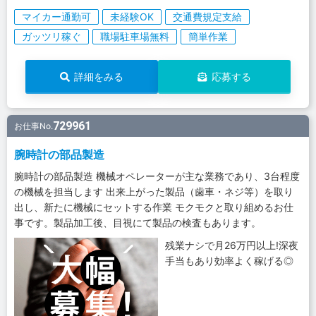
マイカー通勤可
未経験OK
交通費規定支給
ガッツリ稼ぐ
職場駐車場無料
簡単作業
詳細をみる
応募する
729961
お仕事No.
腕時計の部品製造
腕時計の部品製造 機械オペレーターが主な業務であり、3台程度
の機械を担当します 出来上がった製品（歯車・ネジ等）を取り
出し、新たに機械にセットする作業 モクモクと取り組めるお仕
事です。製品加工後、目視にて製品の検査もあります。
残業ナシで月26万円以上!深夜
手当もあり効率よく稼げる◎