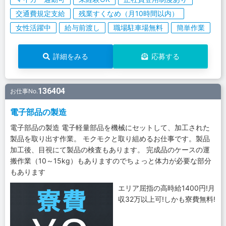
交通費規定支給
残業すくなめ（月10時間以内）
女性活躍中
給与前渡し
職場駐車場無料
簡単作業
詳細をみる
応募する
136404
お仕事No.
電子部品の製造
電子部品の製造 電子軽量部品を機械にセットして、加工された
製品を取り出す作業。 モクモクと取り組めるお仕事です。製品
加工後、目視にて製品の検査もあります。 完成品のケースの運
搬作業（10～15kg）もありますのでちょっと体力が必要な部分
もあります
エリア屈指の高時給1400円!月
収32万以上可!しかも寮費無料!