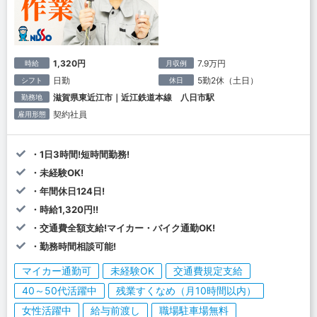
1,320円
7.9万円
時給
月収例
日勤
5勤2休（土日）
シフト
休日
滋賀県東近江市｜近江鉄道本線 八日市駅
勤務地
契約社員
雇用形態
・1日3時間!短時間勤務!
・未経験OK!
・年間休日124日!
・時給1,320円!!
・交通費全額支給!マイカー・バイク通勤OK!
・勤務時間相談可能!
マイカー通勤可
未経験OK
交通費規定支給
40～50代活躍中
残業すくなめ（月10時間以内）
女性活躍中
給与前渡し
職場駐車場無料