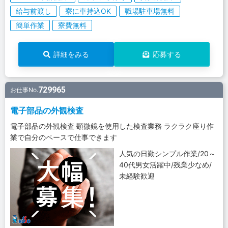
給与前渡し
寮に車持込OK
職場駐車場無料
簡単作業
寮費無料
詳細をみる
応募する
729965
お仕事No.
電子部品の外観検査
電子部品の外観検査 顕微鏡を使用した検査業務 ラクラク座り作
業で自分のペースで仕事できます
人気の日勤シンプル作業/20～
40代男女活躍中/残業少なめ/
未経験歓迎