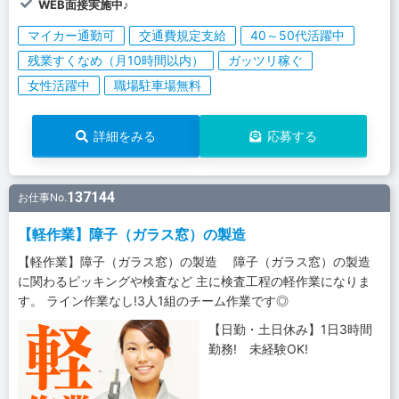
WEB面接実施中♪
マイカー通勤可
交通費規定支給
40～50代活躍中
残業すくなめ（月10時間以内）
ガッツリ稼ぐ
女性活躍中
職場駐車場無料
詳細をみる
応募する
137144
お仕事No.
【軽作業】障子（ガラス窓）の製造
【軽作業】障子（ガラス窓）の製造 障子（ガラス窓）の製造
に関わるピッキングや検査など 主に検査工程の軽作業になりま
す。 ライン作業なし!3人1組のチーム作業です◎
【日勤・土日休み】1日3時間
勤務! 未経験OK!