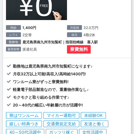
1,400円
32.0万円
時給
月収例
2交替
4勤2休
シフト
休日
鹿児島県南九州市知覧町｜指宿枕崎線 喜入駅
勤務地
寮費無料
派遣社員
雇用形態
勤務地は鹿児島県南九州市知覧町になります♪
月収32万以上可能!高収入!高時給1400円!
ワンルーム寮がずっと寮費無料!
軽量電子部品製造なので、重量物作業なし♪
モクモクと取り組める作業です♪
20～40代の幅広い年齢層の方が活躍中!
寮はワンルーム
マイカー通勤可
未経験OK
嬉しい特典つき
交通費規定支給
友達と働く
40～50代活躍中
ガッツリ稼ぐ
女性活躍中