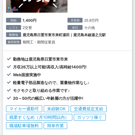
1,400円
25.9万円
時給
月収例
2交替
その他
シフト
休日
鹿児島県日置市東市来町湯田｜鹿児島本線湯之元駅
勤務地
期間工・期間従業員
雇用形態
勤務地は鹿児島県日置市東市来
月収26万以上可能!高収入!高時給1400円!
Web面接実施中
軽量電子部品製造なので、重量物作業なし♪
モクモクと取り組める作業です♪
20～50代の幅広い年齢層の方が活躍中!
マイカー通勤可
未経験OK
交通費規定支給
残業すくなめ（月10時間以内）
ガッツリ稼ぐ
職場駐車場無料
簡単作業