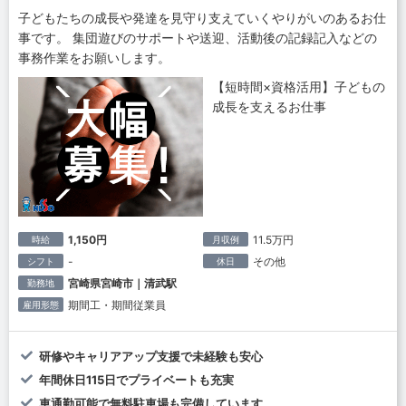
子どもたちの成長や発達を見守り支えていくやりがいのあるお仕
事です。 集団遊びのサポートや送迎、活動後の記録記入などの
事務作業をお願いします。
【短時間×資格活用】子どもの
成長を支えるお仕事
1,150円
11.5万円
時給
月収例
-
その他
シフト
休日
宮崎県宮崎市｜清武駅
勤務地
期間工・期間従業員
雇用形態
研修やキャリアアップ支援で未経験も安心
年間休日115日でプライベートも充実
車通勤可能で無料駐車場も完備しています