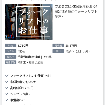
交通費支給♪未経験者歓迎♪冷
蔵冷凍倉庫のフォークリフト
業務♪
1,750円
28.3万円
時給
月収例
3交替
5勤2休（土日以外）
シフト
休日
千葉県船橋市浜町｜その他
勤務地
期間工・期間従業員
雇用形態
フォークリフトのお仕事です!
未経験者でもOK★
高時給◎1,750円!
シンプル作業♪
車通勤OK!