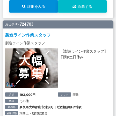
詳細をみる
応募する
724703
お仕事No.
製造ライン作業スタッフ
製造ライン作業スタッフ
【製造ライン作業スタッフ】
日勤/土日休み
193,000円
日勤
月給
シフト
その他
休日
奈良県大和郡山市池沢町｜近鉄橿原線平端駅
勤務地
期間工・期間従業員
雇用形態