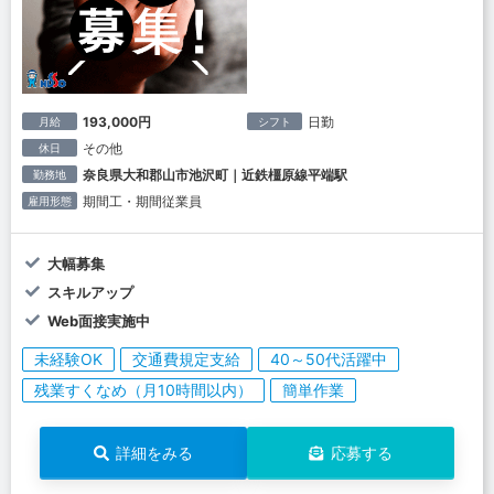
193,000円
日勤
月給
シフト
その他
休日
奈良県大和郡山市池沢町｜近鉄橿原線平端駅
勤務地
期間工・期間従業員
雇用形態
大幅募集
スキルアップ
Web面接実施中
未経験OK
交通費規定支給
40～50代活躍中
残業すくなめ（月10時間以内）
簡単作業
詳細をみる
応募する