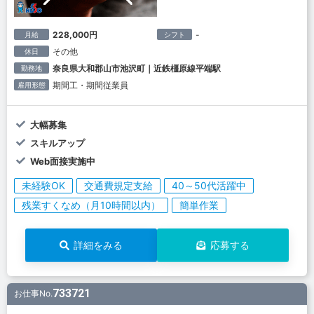
228,000円
-
月給
シフト
その他
休日
奈良県大和郡山市池沢町｜近鉄橿原線平端駅
勤務地
期間工・期間従業員
雇用形態
大幅募集
スキルアップ
Web面接実施中
未経験OK
交通費規定支給
40～50代活躍中
残業すくなめ（月10時間以内）
簡単作業
詳細をみる
応募する
733721
お仕事No.