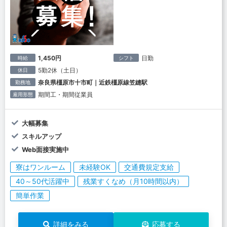
1,450円
日勤
時給
シフト
5勤2休（土日）
休日
奈良県橿原市十市町｜近鉄橿原線笠縫駅
勤務地
期間工・期間従業員
雇用形態
大幅募集
スキルアップ
Web面接実施中
寮はワンルーム
未経験OK
交通費規定支給
40～50代活躍中
残業すくなめ（月10時間以内）
簡単作業
詳細をみる
応募する