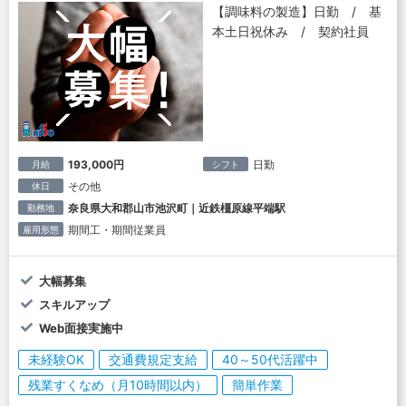
【調味料の製造】日勤 / 基
本土日祝休み / 契約社員
193,000円
日勤
月給
シフト
その他
休日
奈良県大和郡山市池沢町｜近鉄橿原線平端駅
勤務地
期間工・期間従業員
雇用形態
大幅募集
スキルアップ
Web面接実施中
未経験OK
交通費規定支給
40～50代活躍中
残業すくなめ（月10時間以内）
簡単作業