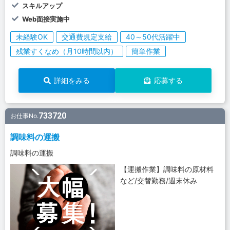
スキルアップ
Web面接実施中
未経験OK
交通費規定支給
40～50代活躍中
残業すくなめ（月10時間以内）
簡単作業
詳細をみる
応募する
733720
お仕事No.
調味料の運搬
調味料の運搬
【運搬作業】調味料の原材料
など/交替勤務/週末休み