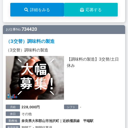
詳細をみる
応募する
734420
お仕事No.
（3交替）調味料の製造
（3交替）調味料の製造
【調味料の製造】3交替/土日
休み
228,000円
-
月給
シフト
その他
休日
奈良県大和郡山市池沢町｜近鉄橿原線 平端駅
勤務地
期間工・期間従業員
雇用形態