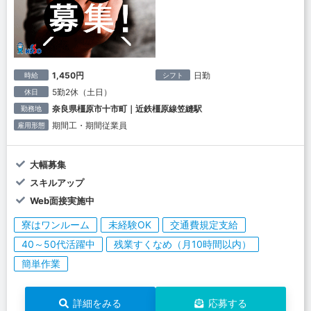
1,450円
日勤
時給
シフト
5勤2休（土日）
休日
奈良県橿原市十市町｜近鉄橿原線笠縫駅
勤務地
期間工・期間従業員
雇用形態
大幅募集
スキルアップ
Web面接実施中
寮はワンルーム
未経験OK
交通費規定支給
40～50代活躍中
残業すくなめ（月10時間以内）
簡単作業
詳細をみる
応募する