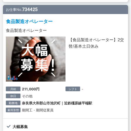
734425
お仕事No.
食品製造オペレーター
食品製造オペレーター
【食品製造オペレーター】2交
替/基本土日休み
211,000円
-
月給
シフト
その他
休日
奈良県大和郡山市池沢町｜近鉄橿原線平端駅
勤務地
期間工・期間従業員
雇用形態
大幅募集