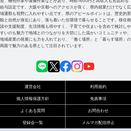
造、梱包作業や運搬作業などがあり、時給1600円と高収入も見込める
給与設定です。大阪や京都へのアクセスが良く、県内就業だけでなく広
域通勤も視野に入れやすい点です。県のアピールポイントは、歴史的景
観と自然が身近にあり、落ち着いた住環境で暮らせることです。移住相
談や支援制度、生活情報も得やすく、子育てや住まいを含めて検討しや
すいのも魅力で地域とのつながりを大切にした温かいコミュニティや、
地域産業の発展にも力を入れており、「働く場所」と「暮らす場所」の
両面で魅力のある県として注目されています。
運営会社
利用規約
個人情報保護方針
免責事項
よくある質問
お問合わせ
登録会一覧
メルマガ配信停止