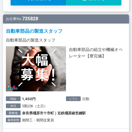
735828
お仕事No.
自動車部品の製造スタッフ
自動車部品の製造スタッフ
自動車部品の組立や機械オペ
レーター【寮完備】
1,450円
日勤
時給
シフト
5勤2休（土日）
休日
奈良県橿原市十市町｜近鉄橿原線笠縫駅
勤務地
期間工・期間従業員
雇用形態