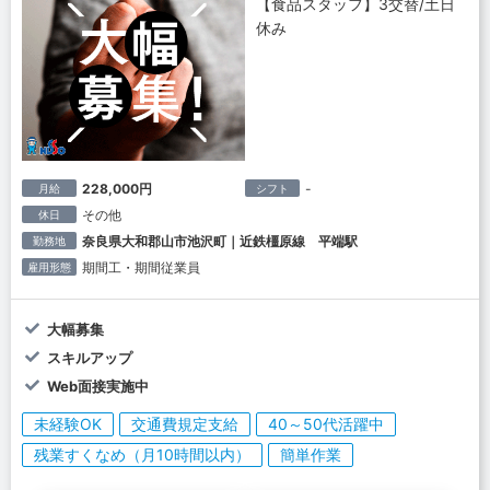
【食品スタッフ】3交替/土日
休み
228,000円
-
月給
シフト
その他
休日
奈良県大和郡山市池沢町｜近鉄橿原線 平端駅
勤務地
期間工・期間従業員
雇用形態
大幅募集
スキルアップ
Web面接実施中
未経験OK
交通費規定支給
40～50代活躍中
残業すくなめ（月10時間以内）
簡単作業