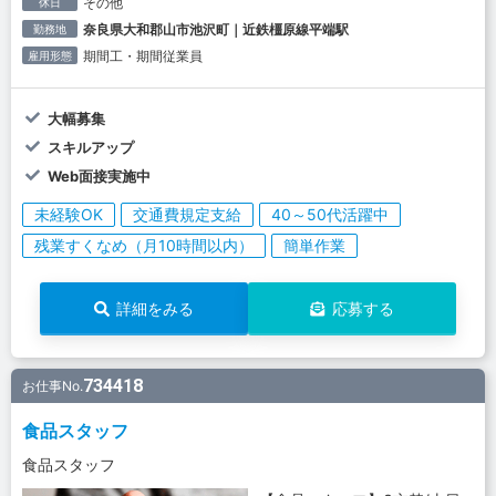
その他
休日
奈良県大和郡山市池沢町｜近鉄橿原線平端駅
勤務地
期間工・期間従業員
雇用形態
大幅募集
スキルアップ
Web面接実施中
未経験OK
交通費規定支給
40～50代活躍中
残業すくなめ（月10時間以内）
簡単作業
詳細をみる
応募する
734418
お仕事No.
食品スタッフ
食品スタッフ