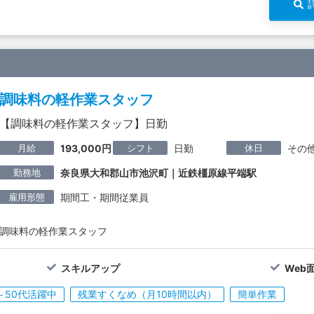
調味料の軽作業スタッフ
【調味料の軽作業スタッフ】日勤
月給
シフト
休日
193,000円
日勤
その
勤務地
奈良県大和郡山市池沢町｜近鉄橿原線平端駅
雇用形態
期間工・期間従業員
調味料の軽作業スタッフ
スキルアップ
Web
～50代活躍中
残業すくなめ（月10時間以内）
簡単作業