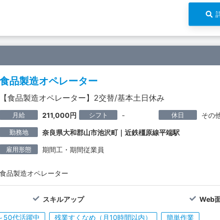
食品製造オペレーター
【食品製造オペレーター】2交替/基本土日休み
月給
シフト
休日
211,000円
-
その
勤務地
奈良県大和郡山市池沢町｜近鉄橿原線平端駅
雇用形態
期間工・期間従業員
食品製造オペレーター
スキルアップ
Web
～50代活躍中
残業すくなめ（月10時間以内）
簡単作業