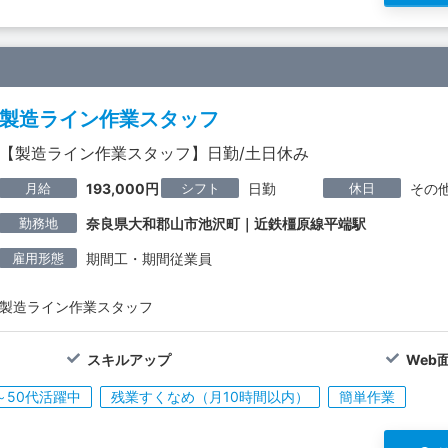
製造ライン作業スタッフ
【製造ライン作業スタッフ】日勤/土日休み
月給
シフト
休日
193,000円
日勤
その
勤務地
奈良県大和郡山市池沢町｜近鉄橿原線平端駅
雇用形態
期間工・期間従業員
製造ライン作業スタッフ
スキルアップ
Web
～50代活躍中
残業すくなめ（月10時間以内）
簡単作業