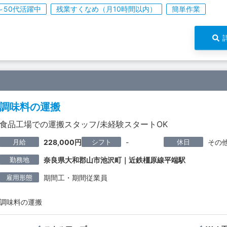
～50代活躍中
残業すくなめ（月10時間以内）
簡単作業
調味料の運搬
食品工場での運搬スタッフ/未経験スタートOK
月給
シフト
休日
228,000円
-
その
勤務地
奈良県大和郡山市池沢町｜近鉄橿原線平端駅
雇用形態
期間工・期間従業員
調味料の運搬