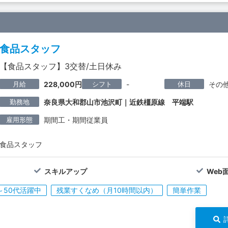
食品スタッフ
【食品スタッフ】3交替/土日休み
月給
シフト
休日
228,000円
-
その
勤務地
奈良県大和郡山市池沢町｜近鉄橿原線 平端駅
雇用形態
期間工・期間従業員
食品スタッフ
スキルアップ
Web
～50代活躍中
残業すくなめ（月10時間以内）
簡単作業