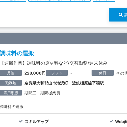
調味料の運搬
【運搬作業】調味料の原材料など/交替勤務/週末休み
月給
シフト
休日
228,000円
-
その
勤務地
奈良県大和郡山市池沢町｜近鉄橿原線平端駅
雇用形態
期間工・期間従業員
調味料の運搬
スキルアップ
Web