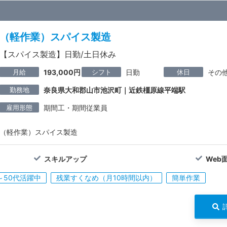
（軽作業）スパイス製造
【スパイス製造】日勤/土日休み
月給
シフト
休日
193,000円
日勤
その
勤務地
奈良県大和郡山市池沢町｜近鉄橿原線平端駅
雇用形態
期間工・期間従業員
（軽作業）スパイス製造
スキルアップ
Web
～50代活躍中
残業すくなめ（月10時間以内）
簡単作業