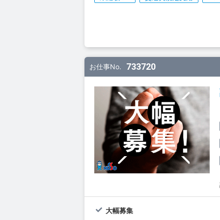
733720
お仕事No.
大幅募集