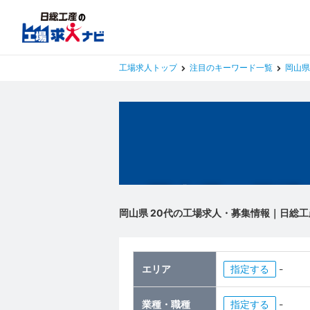
工場求人トップ
注目のキーワード一覧
岡山県
岡山県の工場
岡山県 20代の工場求人・募集情報｜日総工
エリア
指定
-
業種・職種
指定
-