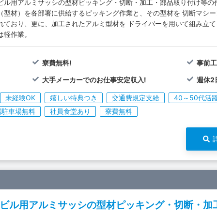
ビル用アルミサッシの型材ピッキング・切断・加工・部品取り付け等の作
（型材）を各部署に供給するピッキング作業と、その型材を 切断マシ
れており、更に、加工されたアルミ型材を ドライバーを用いて組み立
は軽作業。
寮費無料!
事前工
大手メーカーでのお仕事安定収入!
週休2
未経験OK
嬉しい特典つき
交通費規定支給
40～50代活
場駐車場無料
社員食堂あり
寮費無料
ビル用アルミサッシの型材ピッキング・切断・加