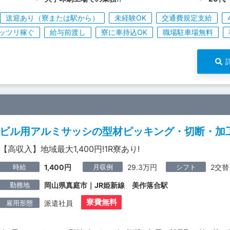
送迎あり（寮または駅から）
未経験OK
交通費規定支給
ッツリ稼ぐ
給与前渡し
寮に車持込OK
職場駐車場無料
ビル用アルミサッシの型材ピッキング・切断・加
【高収入】地域最大1,400円!1R寮あり!
時給
月収例
シフト
1,400円
29.3万円
2交替
勤務地
岡山県真庭市｜JR姫新線 美作落合駅
寮費無料
雇用形態
派遣社員