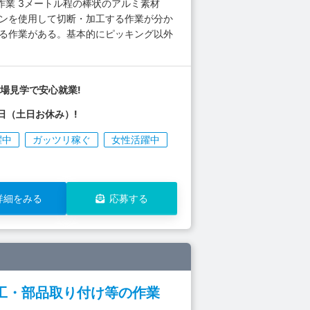
業 3メートル程の棒状のアルミ素材
ーンを使用して切断・加工する作業が分か
てる作業がある。基本的にピッキング以外
場見学で安心就業!
日（土日お休み）!
躍中
ガッツリ稼ぐ
女性活躍中
詳細をみる
応募する
工・部品取り付け等の作業