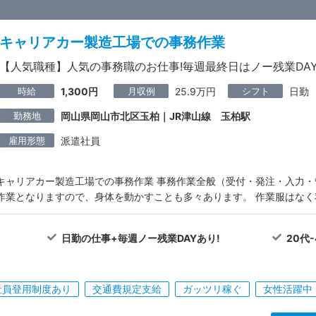
キャリアカー製造工場での事務作業
【人気職種】人気の事務職のお仕事!毎週最終日はノー残業DAY
時給
月収例
シフト
1,300円
25.9万円
日勤
勤務地
岡山県岡山市北区玉柏｜JR津山線 玉柏駅
雇用形態
派遣社員
キャリアカー製造工場での事務作業 事務作業全般（受付・発注・入力・
作業となりますので、身体を動かすことも多々あります。 作業服はな
日勤の仕事+毎週ノー残業DAYあり!
20代
社員登用制度あり
交通費規定支給
ガッツリ稼ぐ
女性活躍中