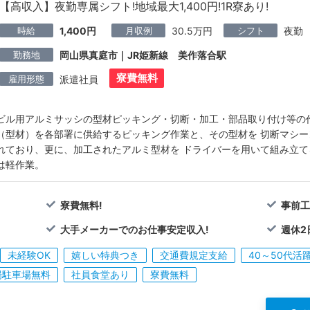
【高収入】夜勤専属シフト!地域最大1,400円!1R寮あり!
時給
月収例
シフト
1,400円
30.5万円
夜勤
勤務地
岡山県真庭市｜JR姫新線 美作落合駅
寮費無料
雇用形態
派遣社員
ビル用アルミサッシの型材ピッキング・切断・加工・部品取り付け等の作
（型材）を各部署に供給するピッキング作業と、その型材を 切断マシ
れており、更に、加工されたアルミ型材を ドライバーを用いて組み立
は軽作業。
寮費無料!
事前工
大手メーカーでのお仕事安定収入!
週休2
未経験OK
嬉しい特典つき
交通費規定支給
40～50代活
場駐車場無料
社員食堂あり
寮費無料