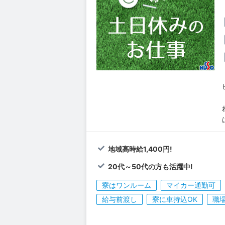
地域高時給1,400円!
20代～50代の方も活躍中!
寮はワンルーム
マイカー通勤可
給与前渡し
寮に車持込OK
職