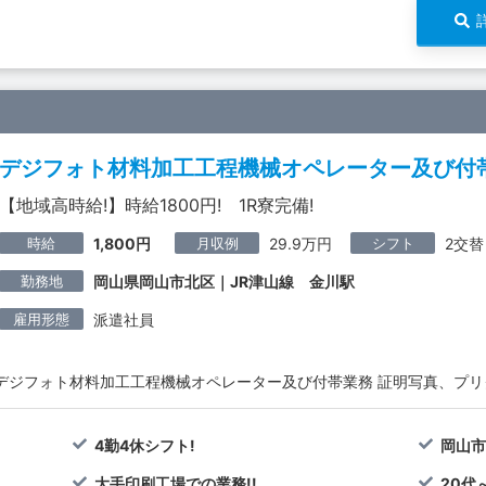
デジフォト材料加工工程機械オペレーター及び付
【地域高時給!】時給1800円! 1R寮完備!
時給
月収例
シフト
1,800円
29.9万円
2交替
勤務地
岡山県岡山市北区｜JR津山線 金川駅
雇用形態
派遣社員
デジフォト材料加工工程機械オペレーター及び付帯業務 証明写真、プリ
4勤4休シフト!
岡山市
大手印刷工場での業務!!
20代