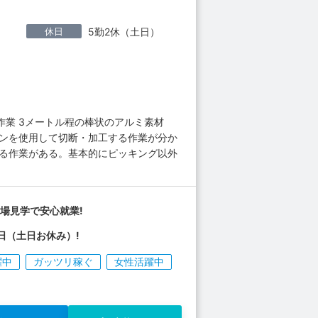
休日
5勤2休（土日）
業 3メートル程の棒状のアルミ素材
ーンを使用して切断・加工する作業が分か
てる作業がある。基本的にピッキング以外
場見学で安心就業!
日（土日お休み）!
躍中
ガッツリ稼ぐ
女性活躍中