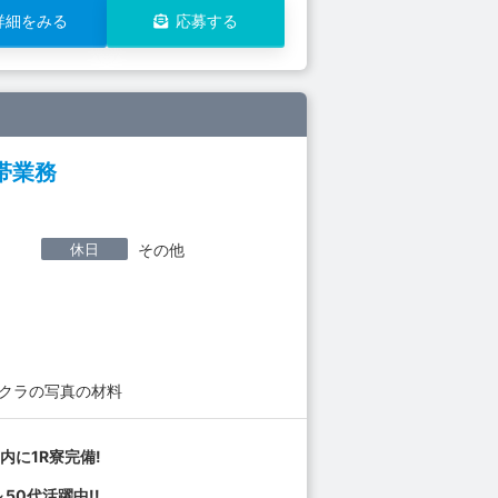
詳細をみる
応募する
帯業務
休日
その他
クラの写真の材料
内に1R寮完備!
～50代活躍中!!