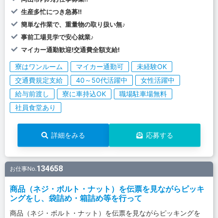
生産多忙につき急募!!
簡単な作業で、重量物の取り扱い無♪
事前工場見学で安心就業♪
マイカー通勤歓迎!交通費全額支給!
寮はワンルーム
マイカー通勤可
未経験OK
交通費規定支給
40～50代活躍中
女性活躍中
給与前渡し
寮に車持込OK
職場駐車場無料
社員食堂あり
詳細をみる
応募する
134658
お仕事No.
商品（ネジ・ボルト・ナット）を伝票を見ながらピッキ
ングをし、袋詰め・箱詰め等を行って
商品（ネジ・ボルト・ナット）を伝票を見ながらピッキングを