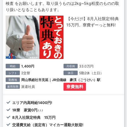
検査 をお願いします。取り扱うものは2kg~5kg程度のものの取
り扱いとなることもあります。
【今だけ!】8月入社限定!特典
15万円、寮費ずーっと無料!
1,400円
33.0万円
時給
月収例
2交替
5勤2休（土日）
シフト
休日
岡山県総社市見延｜JR伯備線 豪渓（ごうけい）駅
勤務地
寮費無料
派遣社員
雇用形態
エリア内高時給1400円!
1R寮 家賃0円♪♪♪
8月入社限定特典 15万円
交通費支給（規定有）マイカー通勤大歓迎!