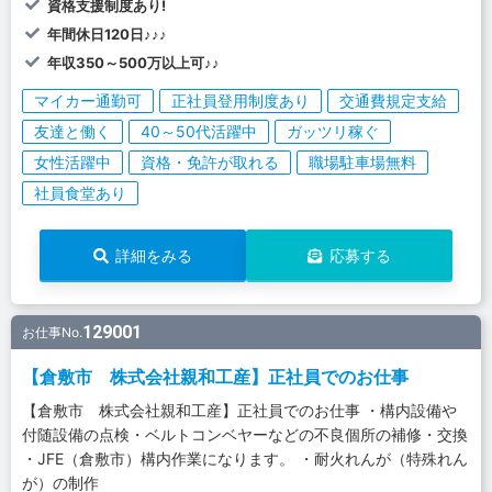
資格支援制度あり!
年間休日120日♪♪♪
年収350～500万以上可♪♪
マイカー通勤可
正社員登用制度あり
交通費規定支給
友達と働く
40～50代活躍中
ガッツリ稼ぐ
女性活躍中
資格・免許が取れる
職場駐車場無料
社員食堂あり
詳細をみる
応募する
129001
お仕事No.
【倉敷市 株式会社親和工産】正社員でのお仕事
【倉敷市 株式会社親和工産】正社員でのお仕事 ・構内設備や
付随設備の点検・ベルトコンベヤーなどの不良個所の補修・交換
・JFE（倉敷市）構内作業になります。 ・耐火れんが（特殊れん
が）の制作