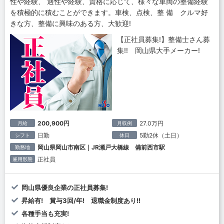
性や経験、 適性や経験、資格に応じて、様々な車両の整備経験
を積極的に積むことができます。車検、点検、整 備 クルマ好
きな方、整備に興味のある方、大歓迎!
【正社員募集!】整備士さん募
集!! 岡山県大手メーカー!
200,900円
27.0万円
月給
月収例
日勤
5勤2休（土日）
シフト
休日
岡山県岡山市南区｜JR瀬戸大橋線 備前西市駅
勤務地
正社員
雇用形態
岡山県優良企業の正社員募集!
昇給有! 賞与3回/年! 退職金制度あり!!
各種手当も充実!