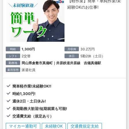
【軽作業】簡単・単純作業!未
経験OKのお仕事!
1,300円
30.2万円
時給
月収例
2交替
5勤2休（土日）
シフト
休日
岡山県倉敷市真備町｜井原鉄道井原線 吉備真備駅
勤務地
派遣社員
雇用形態
簡単軽作業!未経験OK!!
時給1,300円!
週休2日・土日休み!
長期勤務大歓迎!短期就業も可能!
交通費支給（規定あり）
マイカー通勤可
未経験OK
交通費規定支給