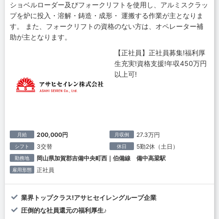
ショベルローダー及びフォークリフトを使用し、アルミスクラッ
プを炉に投入・溶解・鋳造・成形・ 運搬する作業が主となりま
す。 また、フォークリフトの資格のない方は、オペレーター補
助が主となります。
【正社員】正社員募集!福利厚
生充実!資格支援!年収450万円
以上可!
200,000円
27.3万円
月給
月収例
3交替
5勤2休（土日）
シフト
休日
岡山県加賀郡吉備中央町西｜伯備線 備中高梁駅
勤務地
正社員
雇用形態
業界トップクラス!アサヒセイレングループ企業
圧倒的な社員還元の福利厚生♪