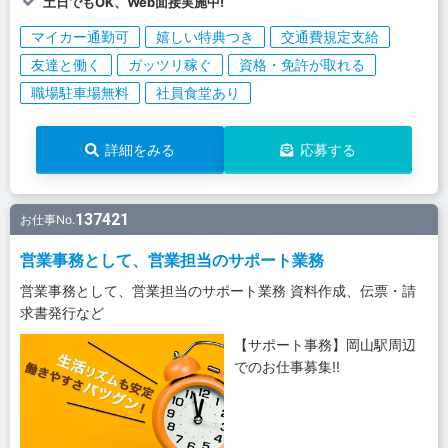
土日でもOK、Web面接実施中!
マイカー通勤可
嬉しい特典つき
交通費規定支給
友達と働く
ガッツリ稼ぐ
資格・免許が取れる
職場駐車場無料
社員食堂あり
詳細をみる
応募する
137421
お仕事No.
営業事務として、営業担当のサポート業務
営業事務として、営業担当のサポート業務 資料作成、伝票・請
求書発行など
【サポート事務】岡山駅周辺
でのお仕事募集!!