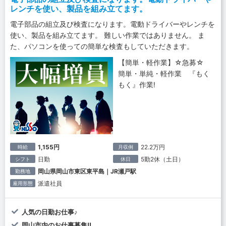
レンチを使い、製品を組み立てます。
電子部品の組立及び検査になります。電動ドライバーやレンチを
使い、製品を組み立てます。 難しい作業ではありません。 ま
た、パソコンを使っての簡単な検査もしていただきます。
【簡単・軽作業】☆急募☆
簡単・単純・軽作業 『もく
もく』作業!
1,155円
22.2万円
時給
月収例
日勤
5勤2休（土日）
シフト
休日
岡山県岡山市東区東平島｜JR瀬戸駅
勤務地
派遣社員
雇用形態
人気の日勤お仕事♪
岡山市内のお仕事募集!!