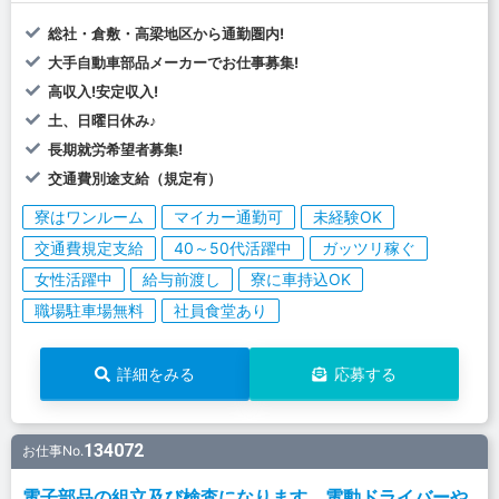
総社・倉敷・高梁地区から通勤圏内!
大手自動車部品メーカーでお仕事募集!
高収入!安定収入!
土、日曜日休み♪
長期就労希望者募集!
交通費別途支給（規定有）
寮はワンルーム
マイカー通勤可
未経験OK
交通費規定支給
40～50代活躍中
ガッツリ稼ぐ
女性活躍中
給与前渡し
寮に車持込OK
職場駐車場無料
社員食堂あり
詳細をみる
応募する
134072
お仕事No.
電子部品の組立及び検査になります。電動ドライバーや