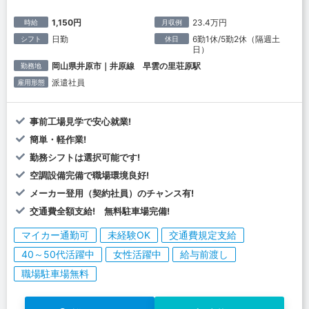
1,150円
23.4万円
時給
月収例
日勤
6勤1休/5勤2休（隔週土
シフト
休日
日）
岡山県井原市｜井原線 早雲の里荘原駅
勤務地
派遣社員
雇用形態
事前工場見学で安心就業!
簡単・軽作業!
勤務シフトは選択可能です!
空調設備完備で職場環境良好!
メーカー登用（契約社員）のチャンス有!
交通費全額支給! 無料駐車場完備!
マイカー通勤可
未経験OK
交通費規定支給
40～50代活躍中
女性活躍中
給与前渡し
職場駐車場無料