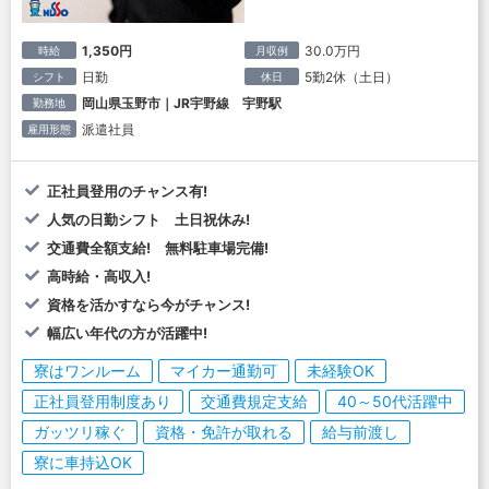
1,350円
30.0万円
時給
月収例
日勤
5勤2休（土日）
シフト
休日
岡山県玉野市｜JR宇野線 宇野駅
勤務地
派遣社員
雇用形態
正社員登用のチャンス有!
人気の日勤シフト 土日祝休み!
交通費全額支給! 無料駐車場完備!
高時給・高収入!
資格を活かすなら今がチャンス!
幅広い年代の方が活躍中!
寮はワンルーム
マイカー通勤可
未経験OK
正社員登用制度あり
交通費規定支給
40～50代活躍中
ガッツリ稼ぐ
資格・免許が取れる
給与前渡し
寮に車持込OK