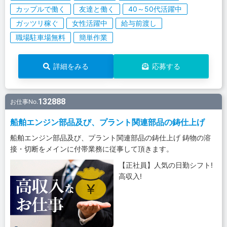
カップルで働く
友達と働く
40～50代活躍中
ガッツリ稼ぐ
女性活躍中
給与前渡し
職場駐車場無料
簡単作業
詳細をみる
応募する
132888
お仕事No.
船舶エンジン部品及び、プラント関連部品の鋳仕上げ
船舶エンジン部品及び、プラント関連部品の鋳仕上げ 鋳物の溶
接・切断をメインに付帯業務に従事して頂きます。
【正社員】人気の日勤シフト!
高収入!