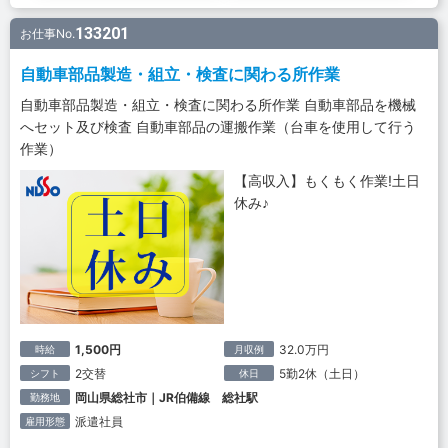
133201
お仕事No.
自動車部品製造・組立・検査に関わる所作業
自動車部品製造・組立・検査に関わる所作業 自動車部品を機械
へセット及び検査 自動車部品の運搬作業（台車を使用して行う
作業）
【高収入】もくもく作業!土日
休み♪
1,500円
32.0万円
時給
月収例
2交替
5勤2休（土日）
シフト
休日
岡山県総社市｜JR伯備線 総社駅
勤務地
派遣社員
雇用形態