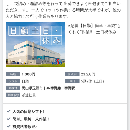
し、袋詰め・箱詰め等を行って 出荷できよう梱包までご担当い
ただきます。 一人でコツコツ作業する時間が大半ですが、他の
人と協力して行う作業もあります。
※急募【日勤】簡単・単純”も
くもく”作業!! 土日祝休み!
1,300円
23.2万円
時給
月収例
日勤
5勤2休（土日）
シフト
休日
岡山県玉野市｜JR宇野線 宇野駅
勤務地
派遣社員
雇用形態
人気の日勤シフト!
簡単。単純一人作業!!
有資格者歓迎♪