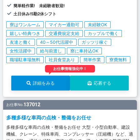
簡単軽作業! 未経験者歓迎!
土日休み!5勤2休シフト
寮はワンルーム
マイカー通勤可
未経験OK
嬉しい特典つき
交通費規定支給
カップルで働く
友達と働く
40～50代活躍中
ガッツリ稼ぐ
女性活躍中
給与前渡し
寮に車持込OK
職場駐車場無料
社員食堂あり
簡単作業
寮費無料
お仕事情報強化中！
詳細をみる
応募する
137012
お仕事No.
多種多様な車両の点検・整備をお任せ
多種多様な車両の点検・整備をお任せ 大型・小型自動車、建設
機械、クレーン、特殊車両、コンプレッサー（圧縮機）など、適