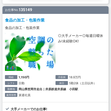
135149
お仕事No.
食品の加工・包装作業
食品の加工・包装作業
◎大手メーカー◎毎週日曜休
み!未経験OK!
1,150円
18.9万円
時給
月収例
日勤
5勤2休（土日以外）
シフト
休日
岡山県笠岡市走出｜井原鉄道井原線 小田駅
勤務地
派遣社員
雇用形態
大手メーカーでのお仕事!