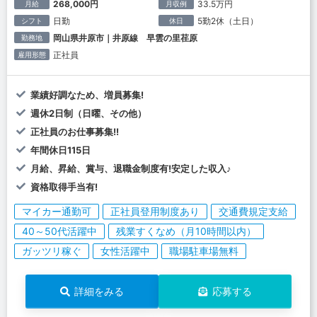
268,000円
33.5万円
月給
月収例
日勤
5勤2休（土日）
シフト
休日
岡山県井原市｜井原線 早雲の里荏原
勤務地
正社員
雇用形態
業績好調なため、増員募集!
週休2日制（日曜、その他）
正社員のお仕事募集!!
年間休日115日
月給、昇給、賞与、退職金制度有!安定した収入♪
資格取得手当有!
マイカー通勤可
正社員登用制度あり
交通費規定支給
40～50代活躍中
残業すくなめ（月10時間以内）
ガッツリ稼ぐ
女性活躍中
職場駐車場無料
詳細をみる
応募する