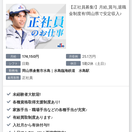
【正社員募集!】月給,賞与,退職
金制度有!岡山県で安定収入♪
174,150円
25.1万円
月給
月収例
日勤
5勤2休（土日）
シフト
休日
岡山県倉敷市水島｜水島臨海鉄道 水島駅
勤務地
正社員
雇用形態
未経験者大歓迎!
各種資格取得支援制度あり!
家族手当・職場手当などの各種手当が充実♪
有給買取制度あります♪
入社月から有休付与!!