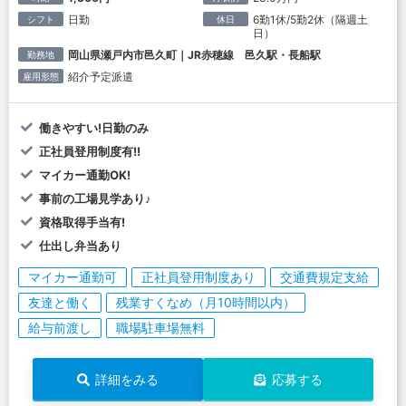
日勤
6勤1休/5勤2休（隔週土
シフト
休日
日）
岡山県瀬戸内市邑久町｜JR赤穂線 邑久駅・長船駅
勤務地
紹介予定派遣
雇用形態
働きやすい!日勤のみ
正社員登用制度有!!
マイカー通勤OK!
事前の工場見学あり♪
資格取得手当有!
仕出し弁当あり
マイカー通勤可
正社員登用制度あり
交通費規定支給
友達と働く
残業すくなめ（月10時間以内）
給与前渡し
職場駐車場無料
詳細をみる
応募する