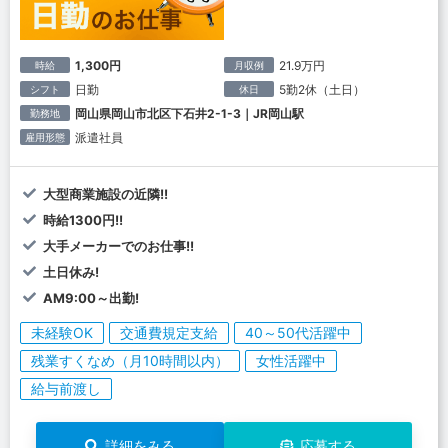
1,300円
21.9万円
時給
月収例
日勤
5勤2休（土日）
シフト
休日
岡山県岡山市北区下石井2-1-3｜JR岡山駅
勤務地
派遣社員
雇用形態
大型商業施設の近隣!!
時給1300円!!
大手メーカーでのお仕事!!
土日休み!
AM9:00～出勤!
未経験OK
交通費規定支給
40～50代活躍中
残業すくなめ（月10時間以内）
女性活躍中
給与前渡し
詳細をみる
応募する