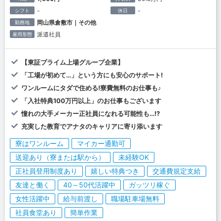
-
-
シフト
休日
岡山県倉敷市｜その他
勤務地
派遣社員
雇用形態
【東証プライム上場グループ企業】
「工場が初めて…」という方にも安心のサポート!
ワンルームにタダで住める!寮費無料のお仕事も♪
「入社特典100万円以上」のお仕事もございます
憧れの大手メーカー正社員になれる可能性も…!?
充実した教育でアナタのキャリアに寄り添います
寮はワンルーム
マイカー通勤可
送迎あり（寮または駅から）
未経験OK
正社員登用制度あり
嬉しい特典つき
交通費規定支給
友達と働く
40～50代活躍中
ガッツリ稼ぐ
女性活躍中
給与前渡し
職場駐車場無料
社員食堂あり
簡単作業