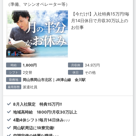
（準備、マシンオペレーター等）
【今だけ!】入社特典15万円!毎
月14日休日で月収30万以上の
お仕事
1,800円
34.9万円
時給
月収例
2交替
その他
シフト
休日
岡山県岡山市北区｜JR津山線 金川駅
勤務地
派遣社員
雇用形態
8月入社限定 特典15万円!!
地域高時給 1800円!月収30万以上
4勤4休シフト!毎月14日休み♪♪♪
岡山駅周辺に1R寮完備!
空調完備の綺麗な職場♪♪♪