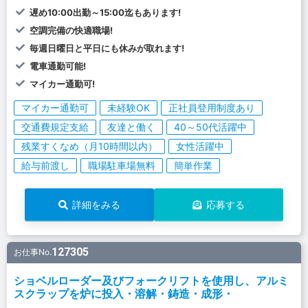
遅め10:00出勤～15:00迄もあります!
空調完備の快適職場!
毎週日曜日と平日にも休みが取れます!
電車通勤可能!
マイカー通勤可!
マイカー通勤可
未経験OK
正社員登用制度あり
交通費規定支給
友達と働く
40～50代活躍中
残業すくなめ（月10時間以内）
女性活躍中
給与前渡し
職場駐車場無料
簡単作業
詳細をみる
応募する
127305
お仕事No.
ショベルローダー及びフォークリフトを使用し、アルミ
スクラップを炉に投入・溶解・鋳造・成形・