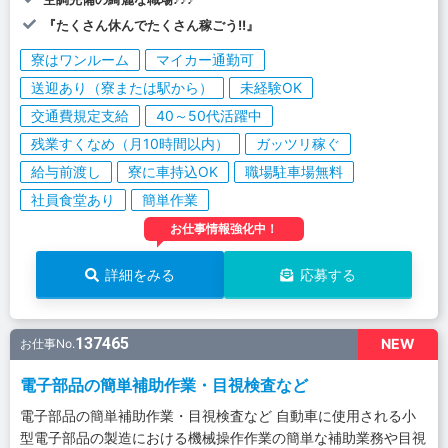
『たくさん休んでたくさん稼ごう!!』
寮はワンルーム
マイカー通勤可
送迎あり（寮または駅から）
未経験OK
交通費規定支給
40～50代活躍中
残業すくなめ（月10時間以内）
ガッツリ稼ぐ
給与前渡し
寮に車持込OK
職場駐車場無料
社員食堂あり
簡単作業
お仕事情報強化中！
詳細をみる
応募する
137465
NEW
お仕事No.
電子部品の簡単補助作業・目視検査など
電子部品の簡単補助作業・目視検査など 自動車に使用される小
型電子部品の製造における機械操作作業の簡単な補助業務や目視