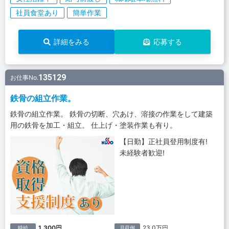
社員食堂あり
簡単作業
詳細をみる
応募する
135129
お仕事No.
鉄骨の組立作業。
鉄骨の組立作業。 鉄骨の切断、穴あけ、溶接の作業をして建築
用の鉄骨を加工・組立。 仕上げ・塗装作業も有り。
【日勤】正社員登用制度有!
未経験者歓迎!
1,300円
23.0万円
時給
月収例