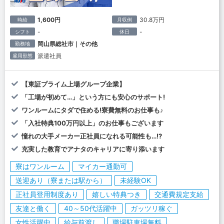
1,600円
30.8万円
時給
月収例
-
-
シフト
休日
岡山県総社市｜その他
勤務地
派遣社員
雇用形態
【東証プライム上場グループ企業】
「工場が初めて…」という方にも安心のサポート!
ワンルームにタダで住める!寮費無料のお仕事も♪
「入社特典100万円以上」のお仕事もございます
憧れの大手メーカー正社員になれる可能性も…!?
充実した教育でアナタのキャリアに寄り添います
寮はワンルーム
マイカー通勤可
送迎あり（寮または駅から）
未経験OK
正社員登用制度あり
嬉しい特典つき
交通費規定支給
友達と働く
40～50代活躍中
ガッツリ稼ぐ
女性活躍中
給与前渡し
職場駐車場無料