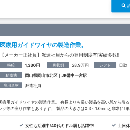
医療用ガイドワイヤの製造作業。
【メーカー正社員】派遣社員からの登用制度有!実績多数!!
時給
月収例
シフト
1,330円
28.9万円
日勤
勤務地
岡山県岡山市北区｜JR備中一宮駅
雇用形態
派遣社員
医療用ガイドワイヤの製造作業。 身長よりも長い製品を高い所から吊る
ング等の座り作業もあります。 製品の大きさは0.3～1.0mmと非常に
女性も活躍中!40代ミドル層も活躍中!
土日休