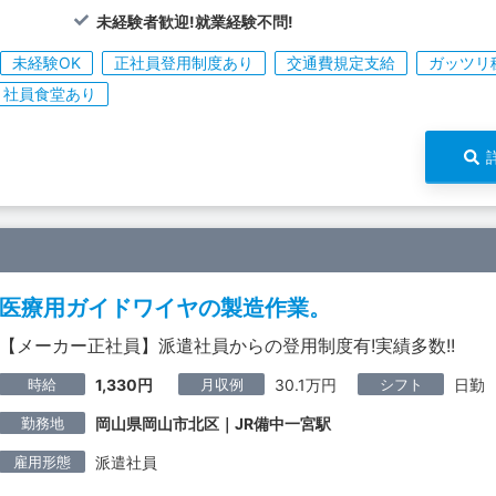
未経験者歓迎!就業経験不問!
未経験OK
正社員登用制度あり
交通費規定支給
ガッツリ
社員食堂あり
医療用ガイドワイヤの製造作業。
【メーカー正社員】派遣社員からの登用制度有!実績多数!!
時給
月収例
シフト
1,330円
30.1万円
日勤
勤務地
岡山県岡山市北区｜JR備中一宮駅
雇用形態
派遣社員