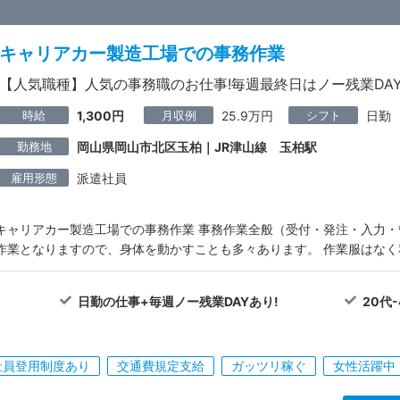
キャリアカー製造工場での事務作業
【人気職種】人気の事務職のお仕事!毎週最終日はノー残業DAY
時給
月収例
シフト
1,300円
25.9万円
日勤
勤務地
岡山県岡山市北区玉柏｜JR津山線 玉柏駅
雇用形態
派遣社員
キャリアカー製造工場での事務作業 事務作業全般（受付・発注・入力・
作業となりますので、身体を動かすことも多々あります。 作業服はな
日勤の仕事+毎週ノー残業DAYあり!
20代
社員登用制度あり
交通費規定支給
ガッツリ稼ぐ
女性活躍中