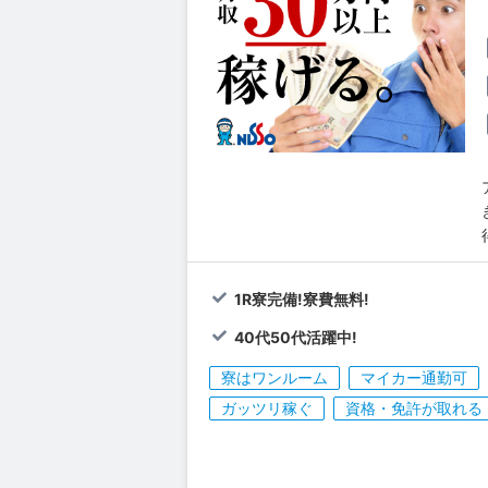
1R寮完備!寮費無料!
40代50代活躍中!
寮はワンルーム
マイカー通勤可
ガッツリ稼ぐ
資格・免許が取れる