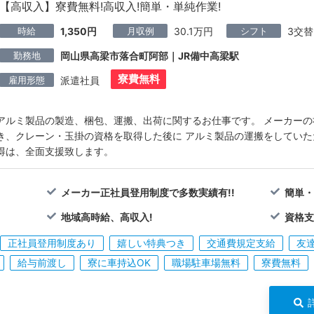
【高収入】寮費無料!高収入!簡単・単純作業!
時給
月収例
シフト
1,350円
30.1万円
3交替
勤務地
岡山県高梁市落合町阿部｜JR備中高梁駅
寮費無料
雇用形態
派遣社員
アルミ製品の製造、梱包、運搬、出荷に関するお仕事です。 メーカー
き、クレーン・玉掛の資格を取得した後に アルミ製品の運搬をしていた
得は、全面支援致します。
メーカー正社員登用制度で多数実績有!!
簡単・
地域高時給、高収入!
資格支
正社員登用制度あり
嬉しい特典つき
交通費規定支給
友
給与前渡し
寮に車持込OK
職場駐車場無料
寮費無料