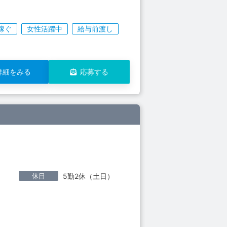
稼ぐ
女性活躍中
給与前渡し
詳細をみる
応募する
休日
5勤2休（土日）