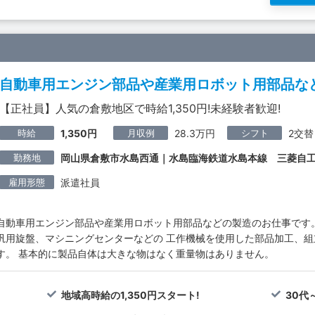
自動車用エンジン部品や産業用ロボット用部品な
【正社員】人気の倉敷地区で時給1,350円!未経験者歓迎!
時給
月収例
シフト
1,350円
28.3万円
2交替
勤務地
岡山県倉敷市水島西通｜水島臨海鉄道水島本線 三菱自
雇用形態
派遣社員
自動車用エンジン部品や産業用ロボット用部品などの製造のお仕事です。
汎用旋盤、マシニングセンターなどの 工作機械を使用した部品加工、
す。 基本的に製品自体は大きな物はなく重量物はありません。
地域高時給の1,350円スタート!
30代