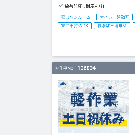
給与前渡し制度あり!
寮はワンルーム
マイカー通勤可
寮に車持込OK
職場駐車場無料
136834
お仕事No.