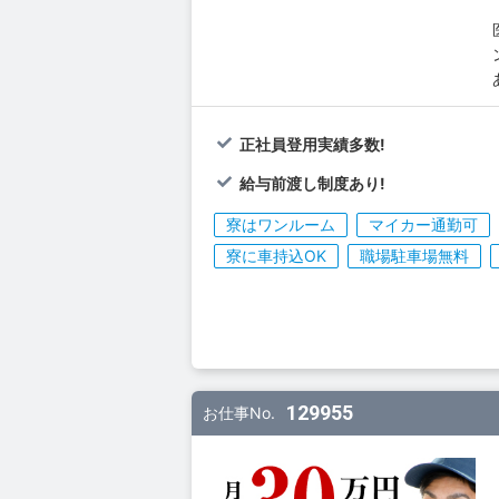
正社員登用実績多数!
給与前渡し制度あり!
寮はワンルーム
マイカー通勤可
寮に車持込OK
職場駐車場無料
129955
お仕事No.