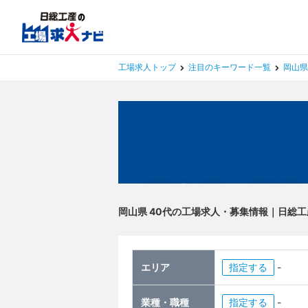
工場求人トップ
注目のキーワード一覧
岡山県
岡山県の工場
岡山県 40代の工場求人・募集情報｜日総工
エリア
指定
-
業種・職種
指定
-