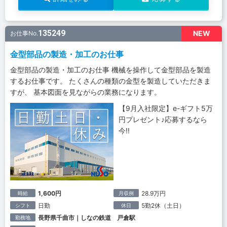
135249
NEW
お仕事No.
金型部品の製造・加工のお仕事
金型部品の製造・加工のお仕事 機械を操作して金型部品を製造
するお仕事です。 たくさんの種類の金型を製造していただきま
すが、 基本図面を見ながらの業務になります。
【9月入社限定】e-ギフト5万
円プレゼント♪応募するなら
今!!
1,600円
28.9万円
時給
月収例
日勤
5勤2休（土日）
シフト
休日
長野県千曲市｜しなの鉄道 戸倉駅
勤務地