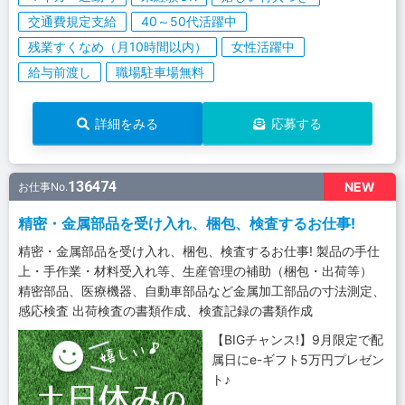
交通費規定支給
40～50代活躍中
残業すくなめ（月10時間以内）
女性活躍中
給与前渡し
職場駐車場無料
詳細をみる
応募する
136474
NEW
お仕事No.
精密・金属部品を受け入れ、梱包、検査するお仕事!
精密・金属部品を受け入れ、梱包、検査するお仕事! 製品の手仕
上・手作業・材料受入れ等、生産管理の補助（梱包・出荷等）
精密部品、医療機器、自動車部品など金属加工部品の寸法測定、
感応検査 出荷検査の書類作成、検査記録の書類作成
【BIGチャンス!】9月限定で配
属日にe-ギフト5万円プレゼン
ト♪