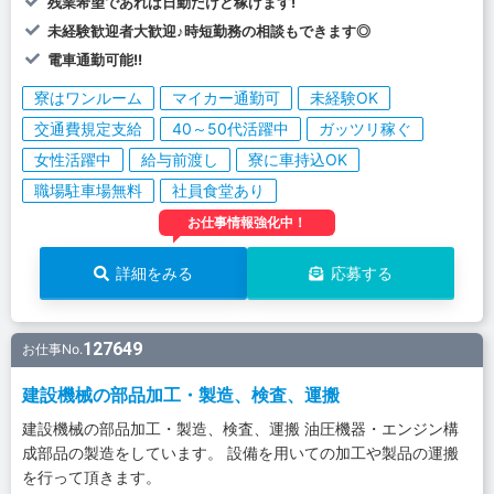
残業希望であれば日勤だけど稼げます!
未経験歓迎者大歓迎♪時短勤務の相談もできます◎
電車通勤可能!!
寮はワンルーム
マイカー通勤可
未経験OK
交通費規定支給
40～50代活躍中
ガッツリ稼ぐ
女性活躍中
給与前渡し
寮に車持込OK
職場駐車場無料
社員食堂あり
お仕事情報強化中！
詳細をみる
応募する
127649
お仕事No.
建設機械の部品加工・製造、検査、運搬
建設機械の部品加工・製造、検査、運搬 油圧機器・エンジン構
成部品の製造をしています。 設備を用いての加工や製品の運搬
を行って頂きます。