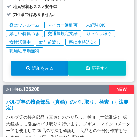
地元密着おススメ案件◎
力仕事ではありません♪
寮はワンルーム
マイカー通勤可
未経験OK
嬉しい特典つき
交通費規定支給
ガッツリ稼ぐ
女性活躍中
給与前渡し
寮に車持込OK
職場駐車場無料
詳細をみる
応募する
135208
NEW
お仕事No.
バルブ等の接合部品（真鍮）のバリ取り、検査（寸法測
定）
バルブ等の接合部品（真鍮）のバリ取り、検査（寸法測定） 拡
大鏡越しに部品のバリ取りを行います。ノギス、マイクロメータ
ー等を使用して 製品の寸法を確認し、良品との仕分け作業を行