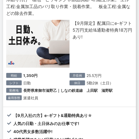
工程:金属加工品のバリ取り作業・脱着作業。 板金工程:金属な
どの除去作業。
【9月限定】配属日にe-ギフト
5万円支給!&通勤者特典18万円
あり!
1,350円
25.5万円
時給
月収例
日勤
5勤2休（土日）
シフト
休日
長野県東御市滋野乙｜しなの鉄道線 上田駅 滋野駅
勤務地
派遣社員
雇用形態
【9月入社の方】e-ギフト&通勤特典あり☆
人気の日勤・土日休みのお仕事です!
40代男女多数活躍中!