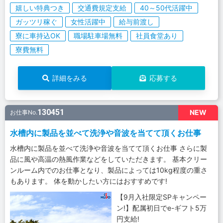
嬉しい特典つき
交通費規定支給
40～50代活躍中
ガッツリ稼ぐ
女性活躍中
給与前渡し
寮に車持込OK
職場駐車場無料
社員食堂あり
寮費無料
詳細をみる
応募する
130451
NEW
お仕事No.
水槽内に製品を並べて洗浄や音波を当てて頂くお仕事
水槽内に製品を並べて洗浄や音波を当てて頂くお仕事 さらに製
品に風や高温の熱風作業などをしていただきます。 基本クリー
ンルーム内でのお仕事となり、製品によっては10kg程度の重さ
もあります。 体を動かしたい方にはおすすめです!
【9月入社限定SPキャンペー
ン!】配属初日でe-ギフト5万
円支給!