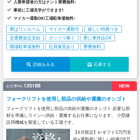
入寮希望者の方はナント寮費無料♪
事前に工場見学ができます!
マイカー通勤OK!工場駐車場無料♪
寮はワンルーム
マイカー通勤可
嬉しい特典つき
交通費規定支給
ガッツリ稼ぐ
寮に車持込OK
職場駐車場無料
社員食堂あり
寮費無料
詳細をみる
応募する
130188
NEW
お仕事No.
フォークリフトを使用し部品の供給や運搬のオシゴト
フォークリフトを使用し部品の供給や運搬のオシゴト 必要な部
材を準備しラインへ供給・運搬するお仕事になります。 小型建
設用機械を製造している工場です。
【9月限定】e-ギフト5万円支
給+通勤者に嬉しい特典!18万