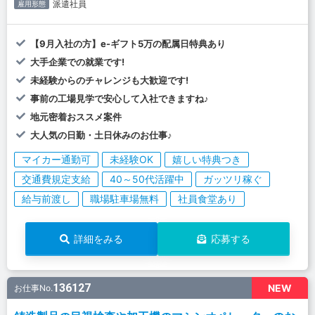
派遣社員
雇用形態
【9月入社の方】e-ギフト5万の配属日特典あり
大手企業での就業です!
未経験からのチャレンジも大歓迎です!
事前の工場見学で安心して入社できますね♪
地元密着おススメ案件
大人気の日勤・土日休みのお仕事♪
マイカー通勤可
未経験OK
嬉しい特典つき
交通費規定支給
40～50代活躍中
ガッツリ稼ぐ
給与前渡し
職場駐車場無料
社員食堂あり
詳細をみる
応募する
136127
NEW
お仕事No.