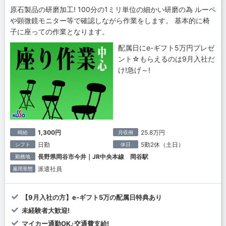
原石製品の研磨加工! 100分の1ミリ単位の細かい研磨の為 ルーペ
や顕微鏡モニター等で確認しながら作業をします。 基本的に椅
子に座っての作業となります。
配属日にe-ギフト5万円プレゼ
ント☆もらえるのは9月入社だ
け!急げ～!
1,300円
25.8万円
時給
月収例
日勤
5勤2休（土日）
シフト
休日
長野県岡谷市今井｜JR中央本線 岡谷駅
勤務地
派遣社員
雇用形態
【9月入社の方】e-ギフト5万の配属日特典あり
未経験者大歓迎!
マイカー通勤OK♪交通費支給!