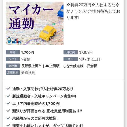
☆特典20万円☆入社するな今
がチャンスです!!お待ちしてお
ります!
1,700円
37.8万円
時給
月収例
2交替
5勤2休（土日）
シフト
休日
長野県上田市｜JR上田駅 しなの鉄道線 戸倉駅
勤務地
派遣社員
雇用形態
通勤・入寮問わず!入社特典20万あり!
新規通勤者・入社キャンペーン実施中!
エリア内最高時給の1,700円!!
頑張りが評価される!正社員登用制度あり!!
未経験からのご応募大歓迎!
残業をお願いしますが、ガッツリ稼げます!