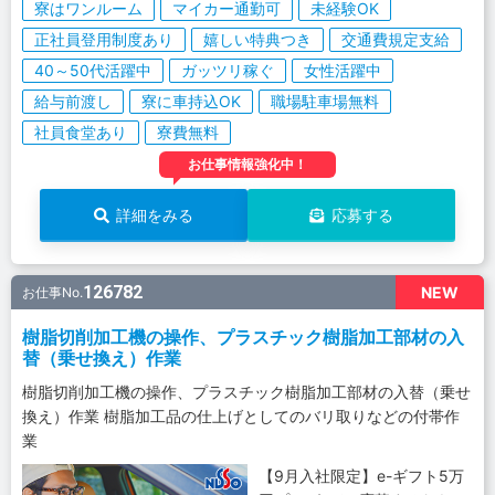
寮はワンルーム
マイカー通勤可
未経験OK
正社員登用制度あり
嬉しい特典つき
交通費規定支給
40～50代活躍中
ガッツリ稼ぐ
女性活躍中
給与前渡し
寮に車持込OK
職場駐車場無料
社員食堂あり
寮費無料
お仕事情報強化中！
詳細をみる
応募する
126782
NEW
お仕事No.
樹脂切削加工機の操作、プラスチック樹脂加工部材の入
替（乗せ換え）作業
樹脂切削加工機の操作、プラスチック樹脂加工部材の入替（乗せ
換え）作業 樹脂加工品の仕上げとしてのバリ取りなどの付帯作
業
【9月入社限定】e-ギフト5万