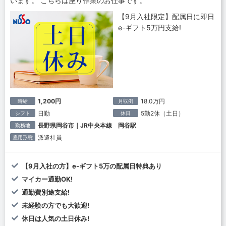
います。 こちらは座り作業のお仕事です。
【9月入社限定】配属日に即日
e-ギフト5万円支給!
1,200円
18.0万円
時給
月収例
日勤
5勤2休（土日）
シフト
休日
長野県岡谷市｜JR中央本線 岡谷駅
勤務地
派遣社員
雇用形態
【9月入社の方】e-ギフト5万の配属日特典あり
マイカー通勤OK!
通勤費別途支給!
未経験の方でも大歓迎!
休日は人気の土日休み!