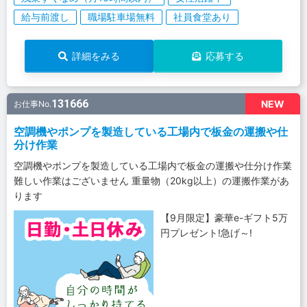
給与前渡し
職場駐車場無料
社員食堂あり
詳細をみる
応募する
131666
NEW
お仕事No.
空調機やポンプを製造している工場内で板金の運搬や仕
分け作業
空調機やポンプを製造している工場内で板金の運搬や仕分け作業
難しい作業はございません 重量物（20kg以上）の運搬作業があ
ります
【9月限定】豪華e-ギフト5万
円プレゼント!急げ～!