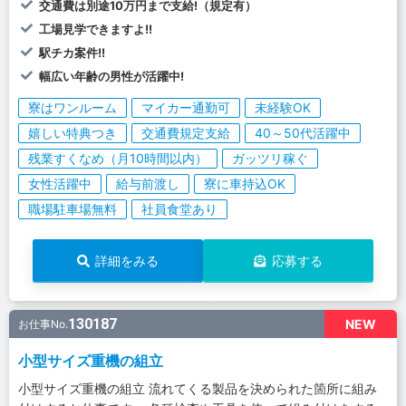
交通費は別途10万円まで支給!（規定有）
工場見学できますよ!!
駅チカ案件!!
幅広い年齢の男性が活躍中!
寮はワンルーム
マイカー通勤可
未経験OK
嬉しい特典つき
交通費規定支給
40～50代活躍中
残業すくなめ（月10時間以内）
ガッツリ稼ぐ
女性活躍中
給与前渡し
寮に車持込OK
職場駐車場無料
社員食堂あり
詳細をみる
応募する
130187
NEW
お仕事No.
小型サイズ重機の組立
小型サイズ重機の組立 流れてくる製品を決められた箇所に組み