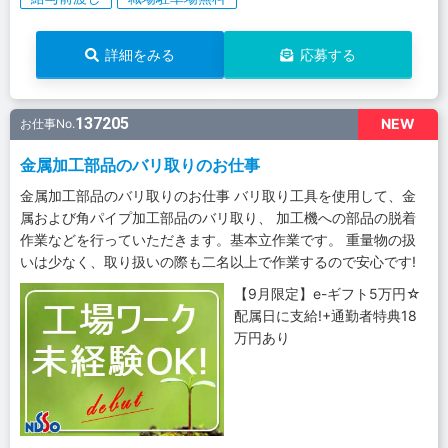
詳細をみる
応募する
137205
NEW
お仕事No.
金属加工部品のバリ取りのお仕事
金属加工部品のバリ取りのお仕事 バリ取り工具を使用して、金
属および角パイプ加工部品のバリ取り、 加工機への部品の脱着
作業などを行っていただきます。基本立作業です。 重量物の扱
いは少なく、取り扱いの際も二名以上で作業するので安心です!
【9月限定】e-ギフト5万円☆
配属日に支給!+通勤者特典18
万円あり