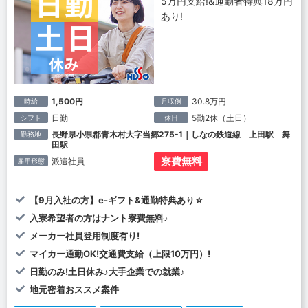
5万円支給!&通勤者特典18万円
あり!
1,500円
30.8万円
時給
月収例
日勤
5勤2休（土日）
シフト
休日
長野県小県郡青木村大字当郷275-1｜しなの鉄道線 上田駅 舞
勤務地
田駅
寮費無料
派遣社員
雇用形態
【9月入社の方】e-ギフト&通勤特典あり☆
入寮希望者の方はナント寮費無料♪
メーカー社員登用制度有り!
マイカー通勤OK!交通費支給（上限10万円）!
日勤のみ!土日休み♪大手企業での就業♪
地元密着おススメ案件