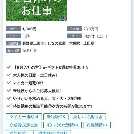
1,300円
23.9万円
時給
月収例
日勤
5勤2休（土日）
シフト
休日
長野県上田市｜しなの鉄道 大屋駅 上田駅
勤務地
派遣社員
雇用形態
【9月入社の方】e-ギフト&通勤特典あり☆
大人気の日勤・土日休み!
マイカー通勤OK!
未経験からのご応募大歓迎!
やりがいを求める人、大・大・大歓迎!!
時短勤務の相談可能◎夕方の時間が取れます!
マイカー通勤可
未経験OK
嬉しい特典つき
交通費規定支給
40～50代活躍中
女性活躍中
給与前渡し
職場駐車場無料