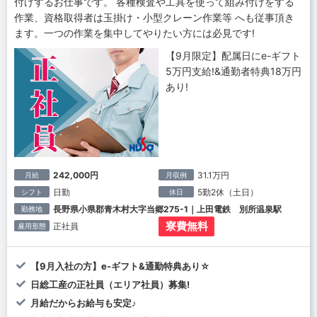
付けするお仕事です。 各種検査や工具を使って組み付けをする
作業、資格取得者は玉掛け・小型クレーン作業等 へも従事頂き
ます。一つの作業を集中してやりたい方には必見です!
【9月限定】配属日にe-ギフト
5万円支給!&通勤者特典18万円
あり!
242,000円
31.1万円
月給
月収例
日勤
5勤2休（土日）
シフト
休日
長野県小県郡青木村大字当郷275-1｜上田電鉄 別所温泉駅
勤務地
寮費無料
正社員
雇用形態
【9月入社の方】e-ギフト&通勤特典あり☆
日総工産の正社員（エリア社員）募集!
月給だからお給与も安定♪