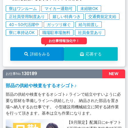
寮はワンルーム
マイカー通勤可
未経験OK
正社員登用制度あり
嬉しい特典つき
交通費規定支給
40～50代活躍中
ガッツリ稼ぐ
給与前渡し
寮に車持込OK
職場駐車場無料
社員食堂あり
お仕事情報強化中！
詳細をみる
応募する
130189
NEW
お仕事No.
部品の供給や検査をするオシゴト♪
部品の供給や検査をするオシゴト♪ ラインで組立やすいように必
要な部材を準備しラインへ供給したり、 納品された部品を置き
場へ納入するお仕事です。 小型建設用機械組立に関する諸作業
を行って頂きます。基本は立ち作業になります。
【9月限定】配属日にe-ギフト