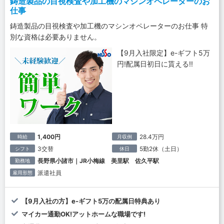
鋳造製品の目視検査や加工機のマシンオペレーターのお
仕事
鋳造製品の目視検査や加工機のマシンオペレーターのお仕事 特
別な資格は必要ありません。
【9月入社限定】e-ギフト5万
円!配属日初日に貰える!!
1,400円
28.4万円
時給
月収例
3交替
5勤2休（土日）
シフト
休日
長野県小諸市｜JR小梅線 美里駅 佐久平駅
勤務地
派遣社員
雇用形態
【9月入社の方】e-ギフト5万の配属日特典あり
マイカー通勤OK!アットホームな職場です!