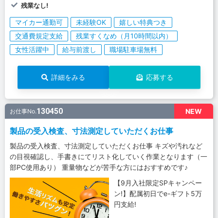
残業なし!
マイカー通勤可
未経験OK
嬉しい特典つき
交通費規定支給
残業すくなめ（月10時間以内）
女性活躍中
給与前渡し
職場駐車場無料
詳細をみる
応募する
130450
NEW
お仕事No.
製品の受入検査、寸法測定していただくお仕事
製品の受入検査、寸法測定していただくお仕事 キズや汚れなど
の目視確認し、手書きにてリスト化していく作業となります（一
部PC使用あり） 重量物などが苦手な方にはおすすめです♪
【9月入社限定SPキャンペー
ン!】配属初日でe-ギフト5万
円支給!