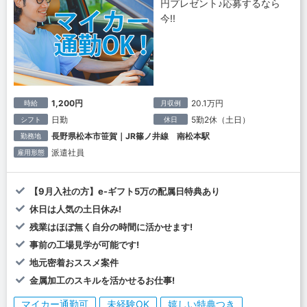
円プレゼント♪応募するなら
今!!
1,200円
20.1万円
時給
月収例
日勤
5勤2休（土日）
シフト
休日
長野県松本市笹賀｜JR篠ノ井線 南松本駅
勤務地
派遣社員
雇用形態
【9月入社の方】e-ギフト5万の配属日特典あり
休日は人気の土日休み!
残業はほぼ無く自分の時間に活かせます!
事前の工場見学が可能です!
地元密着おススメ案件
金属加工のスキルを活かせるお仕事!
マイカー通勤可
未経験OK
嬉しい特典つき