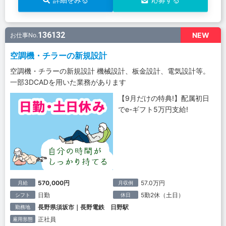
136132
NEW
お仕事No.
空調機・チラーの新規設計
空調機・チラーの新規設計 機械設計、板金設計、電気設計等。
一部3DCADを用いた業務があります
【9月だけの特典!】配属初日
でe-ギフト5万円支給!
570,000円
57.0万円
月給
月収例
日勤
5勤2休（土日）
シフト
休日
長野県須坂市｜長野電鉄 日野駅
勤務地
正社員
雇用形態