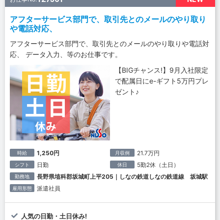
アフターサービス部門で、取引先とのメールのやり取り
や電話対応、
アフターサービス部門で、取引先とのメールのやり取りや電話対
応、 データ入力、等のお仕事です。
【BIGチャンス!】9月入社限定
で配属日にe-ギフト5万円プレ
ゼント♪
1,250円
21.7万円
時給
月収例
日勤
5勤2休（土日）
シフト
休日
長野県埴科郡坂城町上平205｜しなの鉄道しなの鉄道線 坂城駅
勤務地
派遣社員
雇用形態
人気の日勤・土日休み!