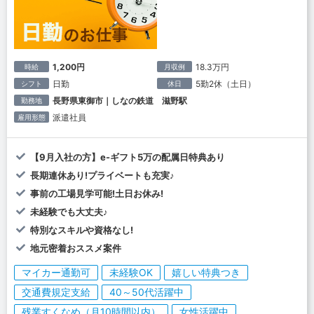
1,200円
18.3万円
時給
月収例
日勤
5勤2休（土日）
シフト
休日
長野県東御市｜しなの鉄道 滋野駅
勤務地
派遣社員
雇用形態
【9月入社の方】e-ギフト5万の配属日特典あり
長期連休あり!プライベートも充実♪
事前の工場見学可能!土日お休み!
未経験でも大丈夫♪
特別なスキルや資格なし!
地元密着おススメ案件
マイカー通勤可
未経験OK
嬉しい特典つき
交通費規定支給
40～50代活躍中
残業すくなめ（月10時間以内）
女性活躍中