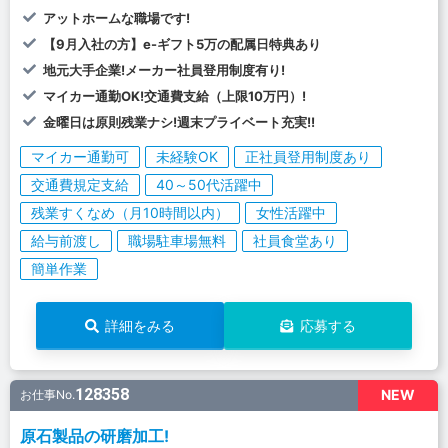
アットホームな職場です!
【9月入社の方】e-ギフト5万の配属日特典あり
地元大手企業!メーカー社員登用制度有り!
マイカー通勤OK!交通費支給（上限10万円）!
金曜日は原則残業ナシ!週末プライベート充実!!
マイカー通勤可
未経験OK
正社員登用制度あり
交通費規定支給
40～50代活躍中
残業すくなめ（月10時間以内）
女性活躍中
給与前渡し
職場駐車場無料
社員食堂あり
簡単作業
詳細をみる
応募する
128358
NEW
お仕事No.
原石製品の研磨加工!