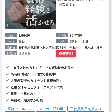
円貰える☆
1,550円
30.7万円
時給
月収例
日勤
5勤2休（土日）
シフト
休日
長野県小県郡青木村大字当郷275-1｜千曲バス 青木線 殿戸
勤務地
寮費無料
派遣社員
雇用形態
【9月入社の方】e-ギフト&通勤特典あり☆
高時給!時給1550円にて募集中!
入寮希望者の方はナント寮費無料♪
経験を活かせるフォークリフト作業
日勤・土日休み♪
事前の工場見学が可能
寮はワンルーム
マイカー通勤可
正社員登用制度あり