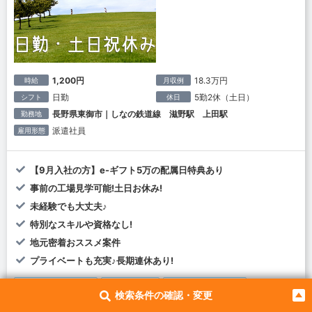
1,200円
18.3万円
時給
月収例
日勤
5勤2休（土日）
シフト
休日
長野県東御市｜しなの鉄道線 滋野駅 上田駅
勤務地
派遣社員
雇用形態
【9月入社の方】e-ギフト5万の配属日特典あり
事前の工場見学可能!土日お休み!
未経験でも大丈夫♪
特別なスキルや資格なし!
地元密着おススメ案件
プライベートも充実♪長期連休あり!
マイカー通勤可
未経験OK
嬉しい特典つき
検索条件の確認・変更
交通費規定支給
40～50代活躍中