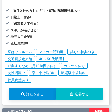
【9月入社の方】e-ギフト5万の配属日特典あり
日勤土日休み!
【超高収入案件☆】
スキルが活かせる!
地元大手企業!!
正社員案件!
寮はワンルーム
マイカー通勤可
嬉しい特典つき
交通費規定支給
40～50代活躍中
残業すくなめ（月10時間以内）
ガッツリ稼ぐ
女性活躍中
寮に車持込OK
職場駐車場無料
社員食堂あり
詳細をみる
応募する
127561
NEW
お仕事No.