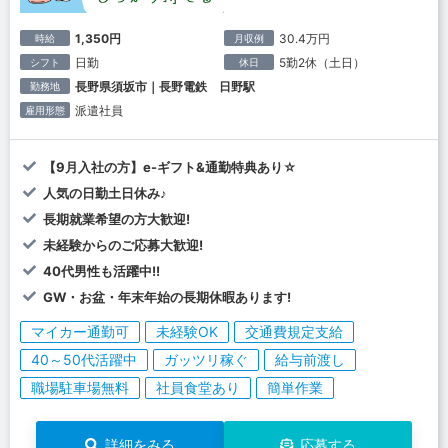
1,350円
30.4万円
時給
月収例
日勤
5勤2休（土日）
シフト
休日
長野県須坂市｜長野電鉄 日野駅
勤務地
派遣社員
雇用形態
【9月入社の方】e-ギフト&通勤特典あり☆
人気の日勤土日休み♪
長期就業希望の方大歓迎!
未経験からのご応募大歓迎!
40代男性も活躍中!!
GW・お盆・年末年始の長期休暇あります!
マイカー通勤可
未経験OK
交通費規定支給
40～50代活躍中
ガッツリ稼ぐ
給与前渡し
職場駐車場無料
社員食堂あり
簡単作業
詳細をみる
応募する