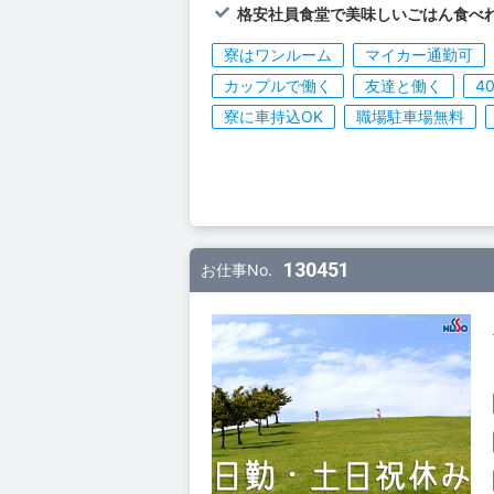
格安社員食堂で美味しいごはん食べれ
寮はワンルーム
マイカー通勤可
カップルで働く
友達と働く
4
寮に車持込OK
職場駐車場無料
130451
お仕事No.