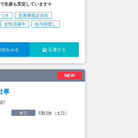
業で生産も安定しています☆
典つき
交通費規定支給
女性活躍中
給与前渡し
詳細をみる
応募する
NEW
仕事
給!
休日
5勤2休（土日）