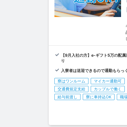
【9月入社の方】e-ギフト5万の配
り
入寮者は送迎できるので通勤もらっく
寮はワンルーム
マイカー通勤可
交通費規定支給
カップルで働く
給与前渡し
寮に車持込OK
職