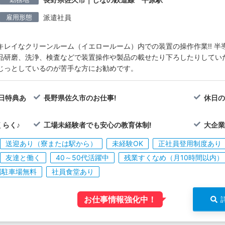
雇用形態
派遣社員
キレイなクリーンルーム（イエロールーム）内での装置の操作作業!! 半
品研磨、洗浄、検査などで装置操作や製品の載せたり下ろしたりしてい
じっとしているのが苦手な方にお勧めです。
属日特典あ
長野県佐久市のお仕事!
休日の
らく♪
工場未経験者でも安心の教育体制!
大企
送迎あり（寮または駅から）
未経験OK
正社員登用制度あり
友達と働く
40～50代活躍中
残業すくなめ（月10時間以内）
場駐車場無料
社員食堂あり
お仕事情報強化中！