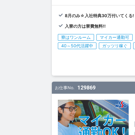
8月のみ☆入社特典30万付いてくる!
入寮の方は寮費無料!!
寮はワンルーム
マイカー通勤可
40～50代活躍中
ガッツリ稼ぐ
129869
お仕事No.