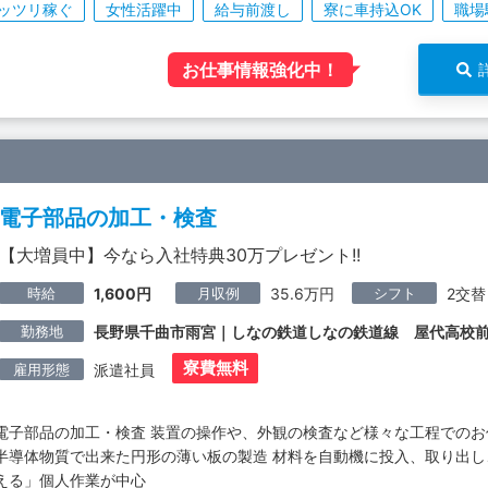
ッツリ稼ぐ
女性活躍中
給与前渡し
寮に車持込OK
職場
お仕事情報強化中！
電子部品の加工・検査
【大増員中】今なら入社特典30万プレゼント!!
時給
月収例
シフト
1,600円
35.6万円
2交替
勤務地
長野県千曲市雨宮｜しなの鉄道しなの鉄道線 屋代高校
寮費無料
雇用形態
派遣社員
電子部品の加工・検査 装置の操作や、外観の検査など様々な工程でのお
半導体物質で出来た円形の薄い板の製造 材料を自動機に投入、取り出
える」個人作業が中心