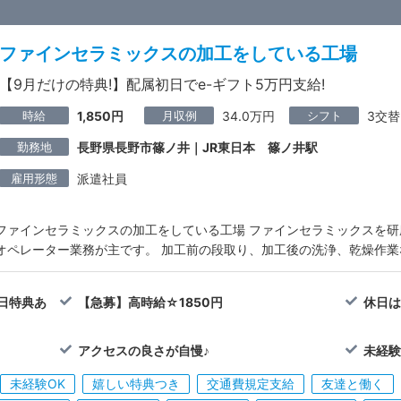
ファインセラミックスの加工をしている工場
【9月だけの特典!】配属初日でe-ギフト5万円支給!
時給
月収例
シフト
1,850円
34.0万円
3交替
勤務地
長野県長野市篠ノ井｜JR東日本 篠ノ井駅
雇用形態
派遣社員
ファインセラミックスの加工をしている工場 ファインセラミックスを
オペレーター業務が主です。 加工前の段取り、加工後の洗浄、乾燥作
属日特典あ
【急募】高時給☆1850円
休日は
アクセスの良さが自慢♪
未経験
未経験OK
嬉しい特典つき
交通費規定支給
友達と働く