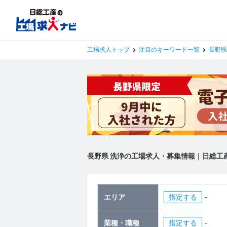
工場求人トップ
注目のキーワード一覧
長野県
長野県 洗浄の工場求人・募集情報｜日総工
エリア
指定
-
業種・職種
指定
-