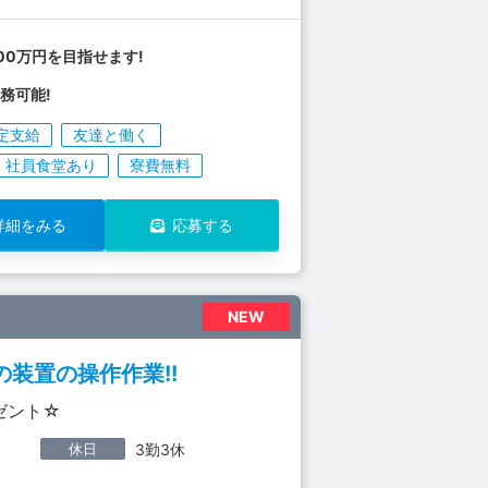
00万円を目指せます!
務可能!
定支給
友達と働く
社員食堂あり
寮費無料
詳細をみる
応募する
NEW
装置の操作作業!!
ゼント☆
休日
3勤3休