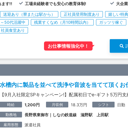
ます!!
工場未経験者でも安心の教育体制!
大企
送迎あり（寮または駅から）
正社員登用制度あり
嬉しい特
0～50代活躍中
残業すくなめ（月10時間以内）
ガッツリ稼ぐ
社員食堂あり
お仕事情報強化中！
水槽内に製品を並べて洗浄や音波を当てて頂くお
【9月入社限定SPキャンペーン!】配属初日でe-ギフト5万円支
時給
月収例
シフト
1,200円
18.3万円
日勤
勤務地
長野県東御市｜しなの鉄道線 滋野駅 上田駅
雇用形態
派遣社員