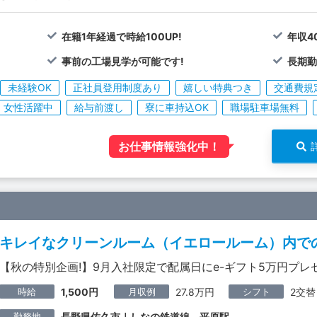
在籍1年経過で時給100UP!
年収4
事前の工場見学が可能です!
長期勤
未経験OK
正社員登用制度あり
嬉しい特典つき
交通費規
女性活躍中
給与前渡し
寮に車持込OK
職場駐車場無料
お仕事情報強化中！
キレイなクリーンルーム（イエロールーム）内での
【秋の特別企画!】9月入社限定で配属日にe-ギフト5万円プレ
時給
月収例
シフト
1,500円
27.8万円
2交替
勤務地
長野県佐久市｜しなの鉄道線 平原駅