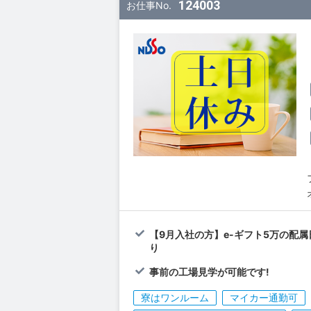
124003
お仕事No.
【9月入社の方】e-ギフト5万の配
り
事前の工場見学が可能です!
寮はワンルーム
マイカー通勤可