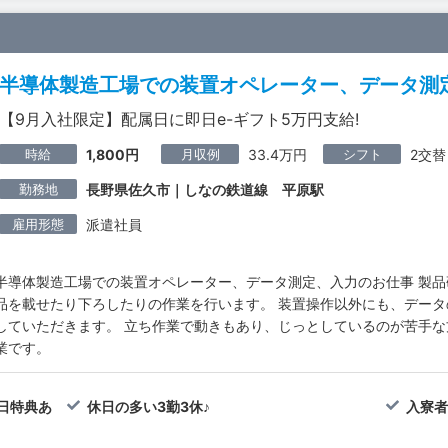
半導体製造工場での装置オペレーター、データ測
【9月入社限定】配属日に即日e-ギフト5万円支給!
時給
月収例
シフト
1,800円
33.4万円
2交替
勤務地
長野県佐久市｜しなの鉄道線 平原駅
雇用形態
派遣社員
半導体製造工場での装置オペレーター、データ測定、入力のお仕事 製
品を載せたり下ろしたりの作業を行います。 装置操作以外にも、デー
していただきます。 立ち作業で動きもあり、じっとしているのが苦手
業です。
属日特典あ
休日の多い3勤3休♪
入寮者