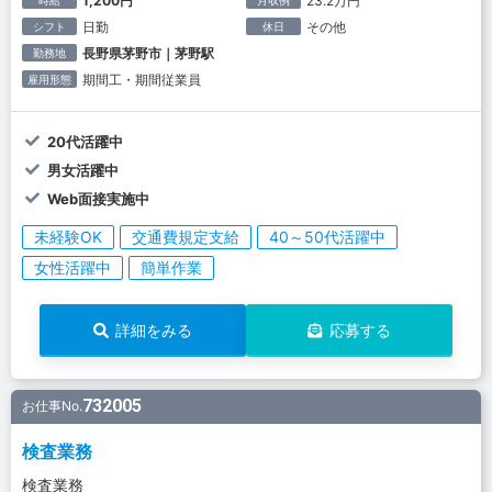
1,200円
23.2万円
日勤
その他
シフト
休日
長野県茅野市｜茅野駅
勤務地
期間工・期間従業員
雇用形態
20代活躍中
男女活躍中
Web面接実施中
未経験OK
交通費規定支給
40～50代活躍中
女性活躍中
簡単作業
詳細をみる
応募する
732005
お仕事No.
検査業務
検査業務