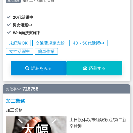
期間工・期間従業員
雇用形態
20代活躍中
男女活躍中
Web面接実施中
未経験OK
交通費規定支給
40～50代活躍中
女性活躍中
簡単作業
詳細をみる
応募する
728758
お仕事No.
加工業務
加工業務
土日祝休み/未経験歓迎/第二新
卒歓迎