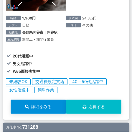
1,300円
24.8万円
時給
月収例
日勤
その他
シフト
休日
長野県岡谷市｜岡谷駅
勤務地
期間工・期間従業員
雇用形態
20代活躍中
男女活躍中
Web面接実施中
未経験OK
交通費規定支給
40～50代活躍中
女性活躍中
簡単作業
詳細をみる
応募する
731288
お仕事No.