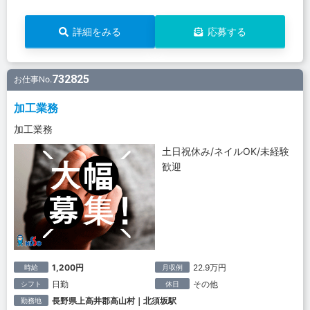
詳細をみる
応募する
732825
お仕事No.
加工業務
加工業務
土日祝休み/ネイルOK/未経験
歓迎
1,200円
22.9万円
時給
月収例
日勤
その他
シフト
休日
長野県上高井郡高山村｜北須坂駅
勤務地