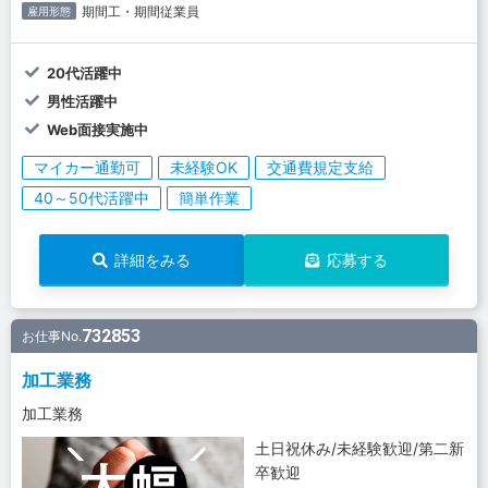
期間工・期間従業員
雇用形態
20代活躍中
男性活躍中
Web面接実施中
マイカー通勤可
未経験OK
交通費規定支給
40～50代活躍中
簡単作業
詳細をみる
応募する
732853
お仕事No.
加工業務
加工業務
土日祝休み/未経験歓迎/第二新
卒歓迎