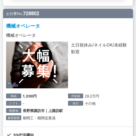
728802
お仕事No.
機械オペレータ
機械オペレータ
土日祝休み/ネイルOK/未経験
歓迎
1,200円
29.2万円
時給
月収例
-
その他
シフト
休日
長野県諏訪市｜上諏訪駅
勤務地
期間工・期間従業員
雇用形態
20代活躍中