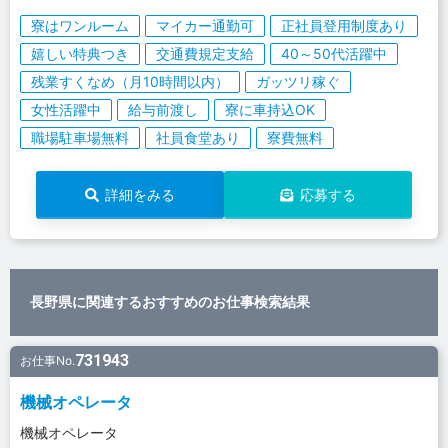
寮はワンルーム
マイカー通勤可
正社員登用制度あり
嬉しい特典つき
交通費規定支給
40～50代活躍中
残業すくなめ（月10時間以内）
ガッツリ稼ぐ
女性活躍中
給与前渡し
寮に車持込OK
職場駐車場無料
社員食堂あり
寮費無料
詳細をみる
応募する
長野県に関連するおすすめのお仕事検索結果
731943
お仕事No.
機械オペレータ
機械オペレータ