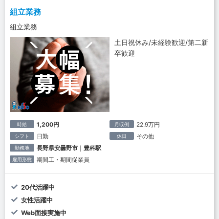
組立業務
組立業務
土日祝休み/未経験歓迎/第二新
卒歓迎
1,200円
22.9万円
時給
月収例
日勤
その他
シフト
休日
長野県安曇野市｜豊科駅
勤務地
期間工・期間従業員
雇用形態
20代活躍中
女性活躍中
Web面接実施中