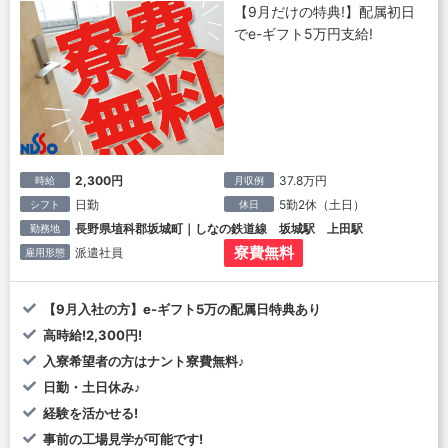
【9月だけの特典!】配属初日
でe-ギフト5万円支給!
2,300円
37.8万円
時給
月収例
日勤
5勤2休（土日）
シフト
休日
長野県埴科郡坂城町｜しなの鉄道線 坂城駅 上田駅
勤務地
寮費無料
派遣社員
雇用形態
【9月入社の方】e-ギフト5万の配属日特典あり
高時給!2,300円!
入寮希望者の方はナント寮費無料♪
日勤・土日休み♪
経験を活かせる!
事前の工場見学が可能です!