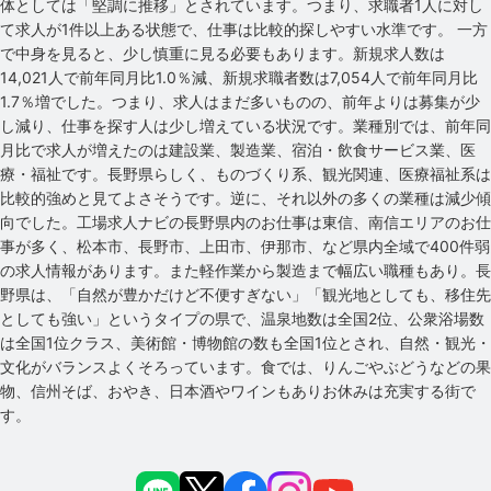
体としては「堅調に推移」とされています。つまり、求職者1人に対し
て求人が1件以上ある状態で、仕事は比較的探しやすい水準です。 一方
で中身を見ると、少し慎重に見る必要もあります。新規求人数は
14,021人で前年同月比1.0％減、新規求職者数は7,054人で前年同月比
1.7％増でした。つまり、求人はまだ多いものの、前年よりは募集が少
し減り、仕事を探す人は少し増えている状況です。業種別では、前年同
月比で求人が増えたのは建設業、製造業、宿泊・飲食サービス業、医
療・福祉です。長野県らしく、ものづくり系、観光関連、医療福祉系は
比較的強めと見てよさそうです。逆に、それ以外の多くの業種は減少傾
向でした。工場求人ナビの長野県内のお仕事は東信、南信エリアのお仕
事が多く、松本市、長野市、上田市、伊那市、など県内全域で400件弱
の求人情報があります。また軽作業から製造まで幅広い職種もあり。長
野県は、「自然が豊かだけど不便すぎない」「観光地としても、移住先
としても強い」というタイプの県で、温泉地数は全国2位、公衆浴場数
は全国1位クラス、美術館・博物館の数も全国1位とされ、自然・観光・
文化がバランスよくそろっています。食では、りんごやぶどうなどの果
物、信州そば、おやき、日本酒やワインもありお休みは充実する街で
す。