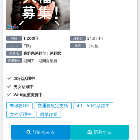
1,200円
24.0万円
時給
月収例
日勤
その他
シフト
休日
長野県茅野市｜茅野駅
勤務地
期間工・期間従業員
雇用形態
20代活躍中
男女活躍中
Web面接実施中
未経験OK
交通費規定支給
40～50代活躍中
女性活躍中
簡単作業
詳細をみる
応募する