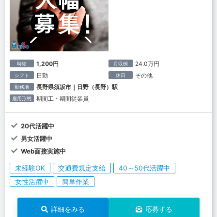
1,200円
24.0万円
時給
月収例
日勤
その他
シフト
休日
長野県須坂市｜日野（長野）駅
勤務地
期間工・期間従業員
雇用形態
20代活躍中
男女活躍中
Web面接実施中
未経験OK
交通費規定支給
40～50代活躍中
女性活躍中
簡単作業
詳細をみる
応募する