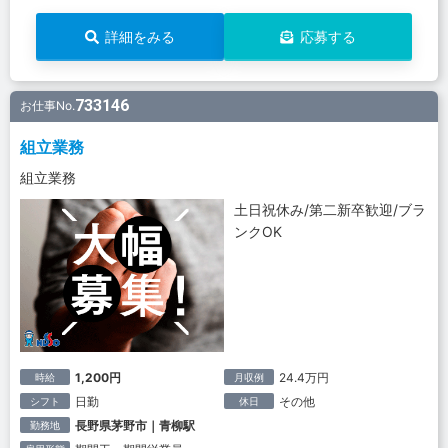
詳細をみる
応募する
733146
お仕事No.
組立業務
組立業務
土日祝休み/第二新卒歓迎/ブラ
ンクOK
1,200円
24.4万円
時給
月収例
日勤
その他
シフト
休日
長野県茅野市｜青柳駅
勤務地