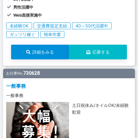
男性活躍中
Web面接実施中
未経験OK
交通費規定支給
40～50代活躍中
ガッツリ稼ぐ
簡単作業
詳細をみる
応募する
730628
お仕事No.
一般事務
一般事務
土日祝休み/ネイルOK/未経験
歓迎