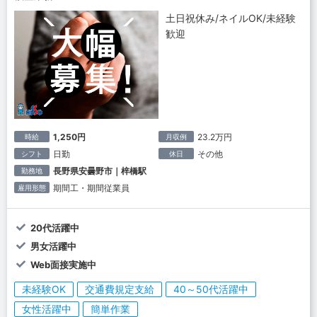
土日祝休み/ネイルOK/未経験
歓迎
1,250円
23.2万円
時給
月収例
日勤
その他
シフト
休日
長野県安曇野市｜梓橋駅
勤務地
期間工・期間従業員
雇用形態
20代活躍中
男女活躍中
Web面接実施中
未経験OK
交通費規定支給
40～50代活躍中
女性活躍中
簡単作業