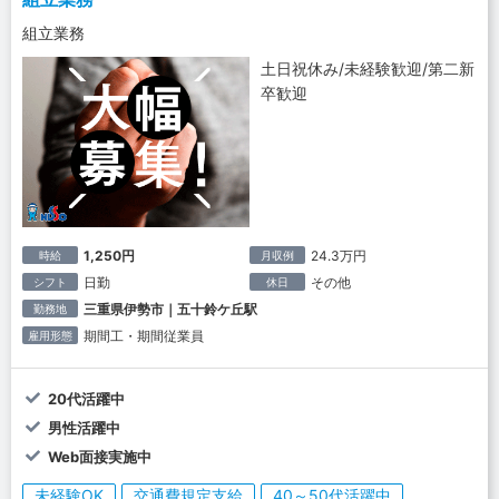
組立業務
土日祝休み/未経験歓迎/第二新
卒歓迎
1,250円
24.3万円
時給
月収例
日勤
その他
シフト
休日
三重県伊勢市｜五十鈴ケ丘駅
勤務地
期間工・期間従業員
雇用形態
20代活躍中
男性活躍中
Web面接実施中
未経験OK
交通費規定支給
40～50代活躍中