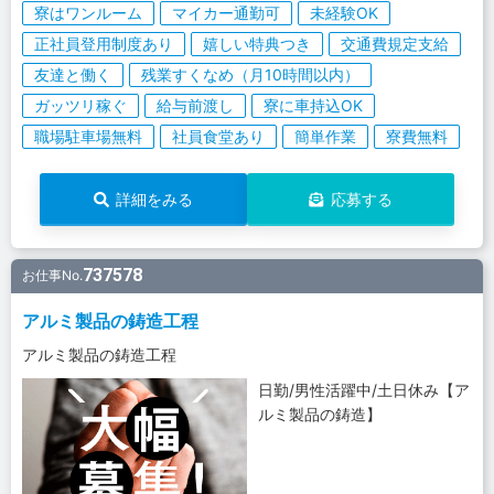
寮はワンルーム
マイカー通勤可
未経験OK
正社員登用制度あり
嬉しい特典つき
交通費規定支給
友達と働く
残業すくなめ（月10時間以内）
ガッツリ稼ぐ
給与前渡し
寮に車持込OK
職場駐車場無料
社員食堂あり
簡単作業
寮費無料
詳細をみる
応募する
737578
お仕事No.
アルミ製品の鋳造工程
アルミ製品の鋳造工程
日勤/男性活躍中/土日休み【ア
ルミ製品の鋳造】