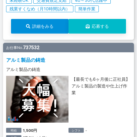
未経験OK
交通費規定支給
40～50代活躍中
残業すくなめ（月10時間以内）
簡単作業
詳細をみる
応募する
737532
お仕事No.
アルミ製品の鋳造
アルミ製品の鋳造
【最長でも6ヶ月後に正社員】
アルミ製品の製造や仕上げ作
業
1,500円
-
時給
シフト