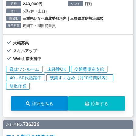
243,000円
日勤
月給
シフト
5勤2休（土日）
休日
三重県いなべ市北勢町垣内｜三岐鉄道伊勢治田駅
勤務地
期間工・期間従業員
雇用形態
大幅募集
スキルアップ
Web面接実施中
寮はワンルーム
未経験OK
交通費規定支給
40～50代活躍中
残業すくなめ（月10時間以内）
簡単作業
詳細をみる
応募する
736336
お仕事No.