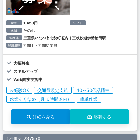
1,450円
-
時給
シフト
その他
休日
三重県いなべ市北勢町垣内｜三岐鉄道伊勢治田駅
勤務地
期間工・期間従業員
雇用形態
大幅募集
スキルアップ
Web面接実施中
未経験OK
交通費規定支給
40～50代活躍中
残業すくなめ（月10時間以内）
簡単作業
詳細をみる
応募する
737570
お仕事No.