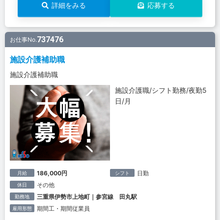
詳細をみる
応募する
737476
お仕事No.
施設介護補助職
施設介護補助職
施設介護職/シフト勤務/夜勤5
日/月
186,000円
日勤
月給
シフト
その他
休日
三重県伊勢市上地町｜参宮線 田丸駅
勤務地
期間工・期間従業員
雇用形態