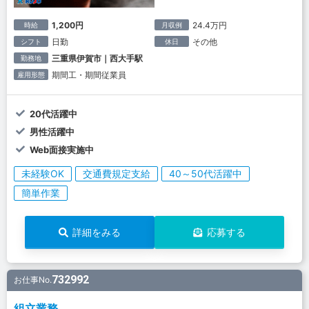
1,200円
24.4万円
時給
月収例
日勤
その他
シフト
休日
三重県伊賀市｜西大手駅
勤務地
期間工・期間従業員
雇用形態
20代活躍中
男性活躍中
Web面接実施中
未経験OK
交通費規定支給
40～50代活躍中
簡単作業
詳細をみる
応募する
732992
お仕事No.
組立業務