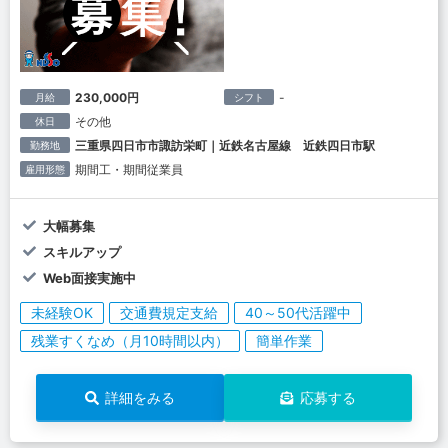
230,000円
-
月給
シフト
その他
休日
三重県四日市市諏訪栄町｜近鉄名古屋線 近鉄四日市駅
勤務地
期間工・期間従業員
雇用形態
大幅募集
スキルアップ
Web面接実施中
未経験OK
交通費規定支給
40～50代活躍中
残業すくなめ（月10時間以内）
簡単作業
詳細をみる
応募する