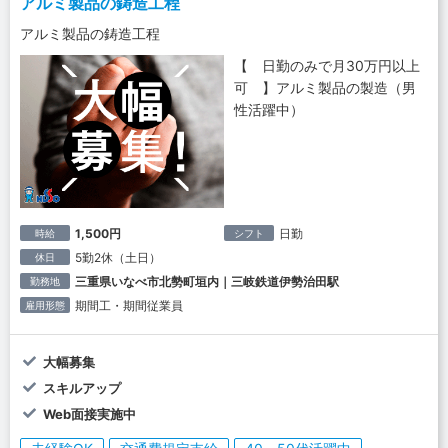
アルミ製品の鋳造工程
アルミ製品の鋳造工程
【 日勤のみで月30万円以上
可 】アルミ製品の製造（男
性活躍中）
1,500円
日勤
時給
シフト
5勤2休（土日）
休日
三重県いなべ市北勢町垣内｜三岐鉄道伊勢治田駅
勤務地
期間工・期間従業員
雇用形態
大幅募集
スキルアップ
Web面接実施中