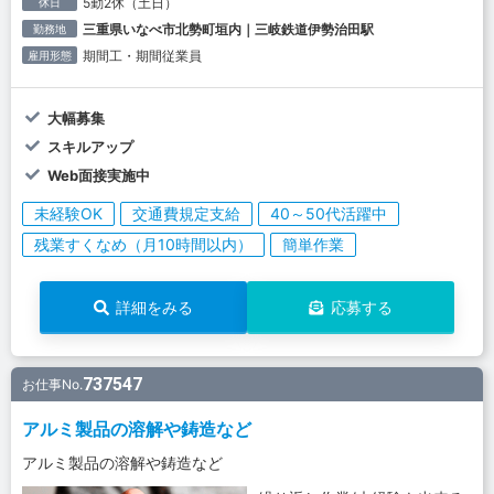
5勤2休（土日）
休日
三重県いなべ市北勢町垣内｜三岐鉄道伊勢治田駅
勤務地
期間工・期間従業員
雇用形態
大幅募集
スキルアップ
Web面接実施中
未経験OK
交通費規定支給
40～50代活躍中
残業すくなめ（月10時間以内）
簡単作業
詳細をみる
応募する
737547
お仕事No.
アルミ製品の溶解や鋳造など
アルミ製品の溶解や鋳造など