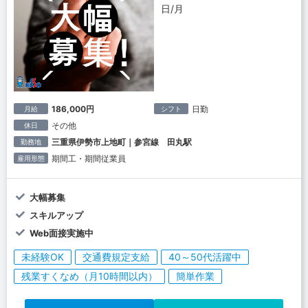
日/月
186,000円
日勤
月給
シフト
その他
休日
三重県伊勢市上地町｜参宮線 田丸駅
勤務地
期間工・期間従業員
雇用形態
大幅募集
スキルアップ
Web面接実施中
未経験OK
交通費規定支給
40～50代活躍中
残業すくなめ（月10時間以内）
簡単作業