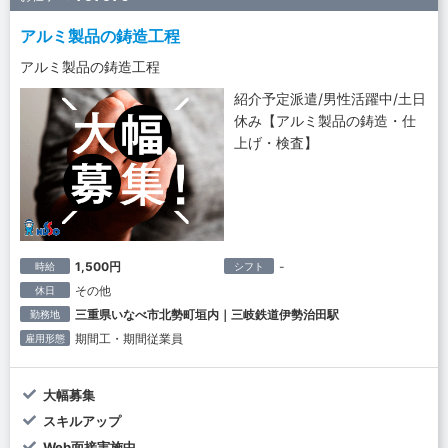
アルミ製品の鋳造工程
アルミ製品の鋳造工程
紹介予定派遣/男性活躍中/土日
休み【アルミ製品の鋳造・仕
上げ・検査】
1,500円
-
時給
シフト
その他
休日
三重県いなべ市北勢町垣内｜三岐鉄道伊勢治田駅
勤務地
期間工・期間従業員
雇用形態
大幅募集
スキルアップ
Web面接実施中