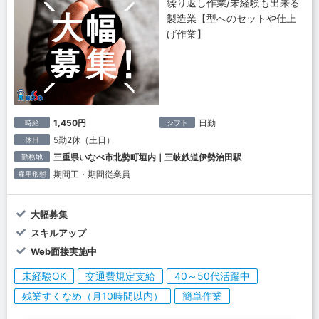
繰り返し作業/未経験も出来る
製造業【型へのセットや仕上
げ作業】
1,450円
日勤
時給
シフト
5勤2休（土日）
休日
三重県いなべ市北勢町垣内｜三岐鉄道伊勢治田駅
勤務地
期間工・期間従業員
雇用形態
大幅募集
スキルアップ
Web面接実施中
未経験OK
交通費規定支給
40～50代活躍中
残業すくなめ（月10時間以内）
簡単作業