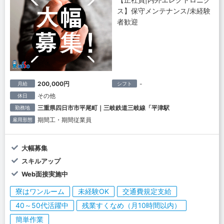
ス】保守メンテナンス/未経験
者歓迎
200,000円
-
月給
シフト
その他
休日
三重県四日市市平尾町｜三岐鉄道三岐線「平津駅
勤務地
期間工・期間従業員
雇用形態
大幅募集
スキルアップ
Web面接実施中
寮はワンルーム
未経験OK
交通費規定支給
40～50代活躍中
残業すくなめ（月10時間以内）
簡単作業