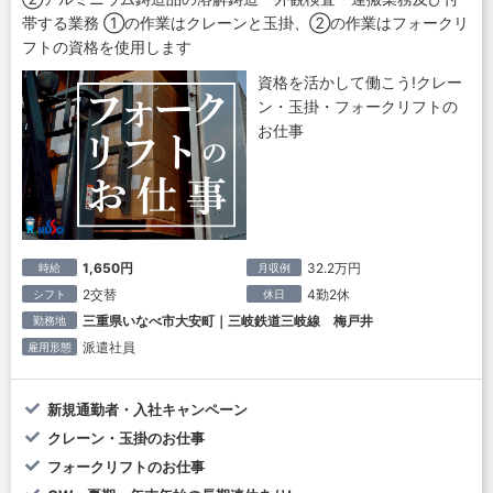
帯する業務 ①の作業はクレーンと玉掛、②の作業はフォークリ
フトの資格を使用します
資格を活かして働こう!クレー
ン・玉掛・フォークリフトの
お仕事
1,650円
32.2万円
時給
月収例
2交替
4勤2休
シフト
休日
三重県いなべ市大安町｜三岐鉄道三岐線 梅戸井
勤務地
派遣社員
雇用形態
新規通勤者・入社キャンペーン
クレーン・玉掛のお仕事
フォークリフトのお仕事