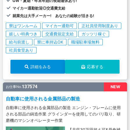
GW・夏期・年末年始の長期連休あり!
マイカー通勤歓迎◎交通費支給
就業先は大手メーカー! あなたの経験が活きる!
寮はワンルーム
マイカー通勤可
正社員登用制度あり
嬉しい特典つき
交通費規定支給
ガッツリ稼ぐ
給与前渡し
寮に車持込OK
職場駐車場無料
社員食堂あり
詳細をみる
応募する
137574
NEW
お仕事No.
自動車に使用される金属部品の製造
自動車に使用される金属部品の製造 エンジン・フレームに使用
される部品の鋳造作業 グラインダーを使用してのバリ取り、研
磨機のマシンオペレーター作業
【月収30万円超え可&昼食補