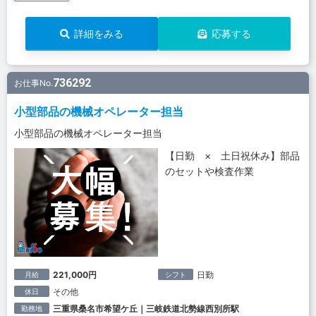
詳細をみる
応募する
736292
お仕事No.
小型部品の機械オペレーター担当
小型部品の機械オペレーター担当
【日勤 × 土日祝休み】部品
のセットや検査作業
221,000円
日勤
月給
シフト
その他
休日
三重県桑名市希望ケ丘｜三岐鉄道北勢線西別所駅
勤務地