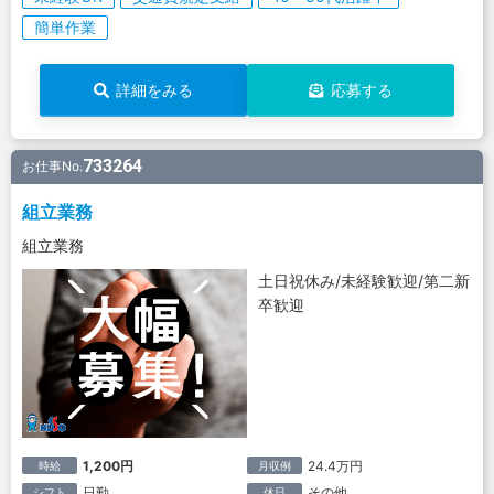
簡単作業
詳細をみる
応募する
733264
お仕事No.
組立業務
組立業務
土日祝休み/未経験歓迎/第二新
卒歓迎
1,200円
24.4万円
時給
月収例
日勤
その他
シフト
休日