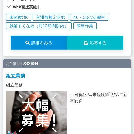
Web面接実施中
未経験OK
交通費規定支給
40～50代活躍中
残業すくなめ（月10時間以内）
簡単作業
詳細をみる
応募する
732884
お仕事No.
組立業務
組立業務
土日祝休み/未経験歓迎/第二新
卒歓迎