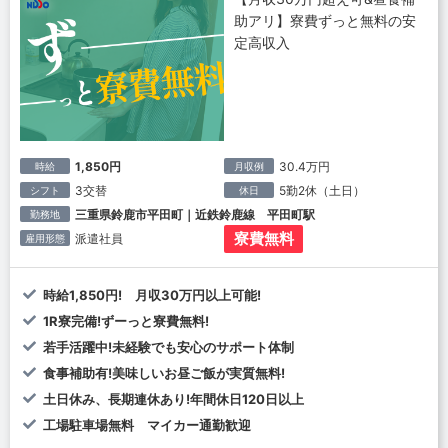
助アリ】寮費ずっと無料の安
定高収入
1,850円
30.4万円
時給
月収例
3交替
5勤2休（土日）
シフト
休日
三重県鈴鹿市平田町｜近鉄鈴鹿線 平田町駅
勤務地
寮費無料
派遣社員
雇用形態
時給1,850円! 月収30万円以上可能!
1R寮完備!ずーっと寮費無料!
若手活躍中!未経験でも安心のサポート体制
食事補助有!美味しいお昼ご飯が実質無料!
土日休み、長期連休あり!年間休日120日以上
工場駐車場無料 マイカー通勤歓迎