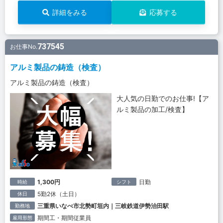
詳細をみる
応募する
737545
お仕事No.
アルミ製品の鋳造（検査）
アルミ製品の鋳造（検査）
大人気の日勤でのお仕事!【ア
ルミ製品の加工/検査】
1,300円
日勤
時給
シフト
5勤2休（土日）
休日
三重県いなべ市北勢町垣内｜三岐鉄道伊勢治田駅
勤務地
期間工・期間従業員
雇用形態