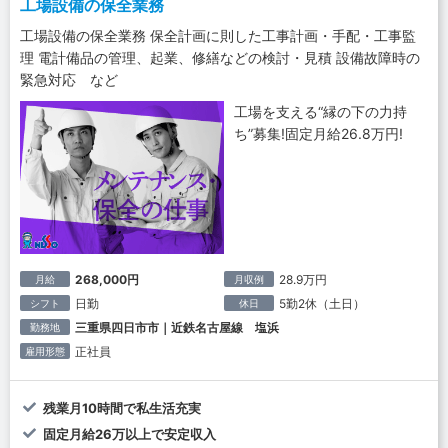
工場設備の保全業務
工場設備の保全業務 保全計画に則した工事計画・手配・工事監
理 電計備品の管理、起業、修繕などの検討・見積 設備故障時の
緊急対応 など
工場を支える“縁の下の力持
ち”募集!固定月給26.8万円!
268,000円
28.9万円
月給
月収例
日勤
5勤2休（土日）
シフト
休日
三重県四日市市｜近鉄名古屋線 塩浜
勤務地
正社員
雇用形態
残業月10時間で私生活充実
固定月給26万以上で安定収入