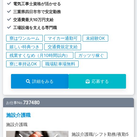
電気工事士資格が活かせる
三重県四日市市で安定勤務
交通費最大10万円支給
工場設備を支える専門職
寮はワンルーム
マイカー通勤可
未経験OK
嬉しい特典つき
交通費規定支給
残業すくなめ（月10時間以内）
ガッツリ稼ぐ
寮に車持込OK
職場駐車場無料
詳細をみる
応募する
737480
お仕事No.
施設介護職
施設介護職
施設介護職/シフト勤務/夜勤5