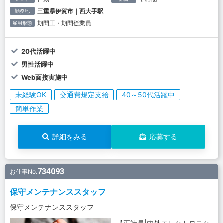
三重県伊賀市｜西大手駅
勤務地
期間工・期間従業員
雇用形態
20代活躍中
男性活躍中
Web面接実施中
未経験OK
交通費規定支給
40～50代活躍中
簡単作業
詳細をみる
応募する
734093
お仕事No.
保守メンテナンススタッフ
保守メンテナンススタッフ
【正社員|内外エレクトロニク