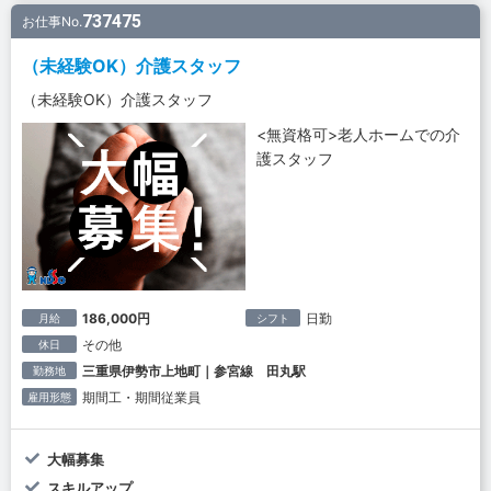
737475
お仕事No.
（未経験OK）介護スタッフ
（未経験OK）介護スタッフ
<無資格可>老人ホームでの介
護スタッフ
186,000円
日勤
月給
シフト
その他
休日
三重県伊勢市上地町｜参宮線 田丸駅
勤務地
期間工・期間従業員
雇用形態
大幅募集
スキルアップ