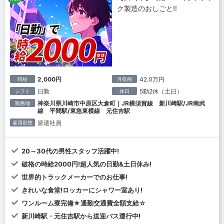
ク製造のおしごと!!
2,000円
42.0万円
時給
月収例
日勤
5勤2休（土日）
シフト
休日
神奈川県川崎市中原区大倉町｜JR横須賀線 新川崎駅/JR南武
勤務地
線 平間駅/東急東横線 元住吉駅
派遣社員
雇用形態
20～30代の男性スタッフ活躍中!
破格の時給2000円!超人気の日勤&土日休み!
世界的トラックメーカーでのお仕事!
きれいな食堂!ロッカーにシャワー室あり!
ワンルーム寮完備★通勤交通費全額支給☆
新川崎駅・元住吉駅から送迎バス運行中!