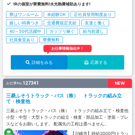
1Rの個室が寮費無料!水光熱費補助あります!
寮はワンルーム
未経験OK
正社員登用制度あり
嬉しい特典つき
交通費規定支給
友達と働く
40～50代活躍中
ガッツリ稼ぐ
給与前渡し
社員食堂あり
寮費無料
お仕事情報強化中！
詳細をみる
応募する
127341
NEW
お仕事No.
三菱ふそうトラック・バス（株） トラックの組み立
て・検査他
三菱ふそうトラック・バス（株） トラックの組み立て・検査他
小型・中型・大型トラックの組立・検査・部品加工・塗装・プレ
スなどをお願いします。 配属先の工程は選べません。
【川崎市】時給2000円!トラッ