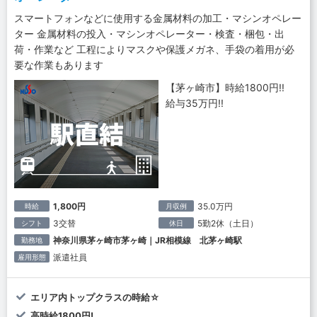
スマートフォンなどに使用する金属材料の加工・マシンオペレー
ター 金属材料の投入・マシンオペレーター・検査・梱包・出
荷・作業など 工程によりマスクや保護メガネ、手袋の着用が必
要な作業もあります
【茅ヶ崎市】時給1800円!!
給与35万円!!
1,800円
35.0万円
時給
月収例
3交替
5勤2休（土日）
シフト
休日
神奈川県茅ヶ崎市茅ヶ崎｜JR相模線 北茅ヶ崎駅
勤務地
派遣社員
雇用形態
エリア内トップクラスの時給☆
高時給1800円!