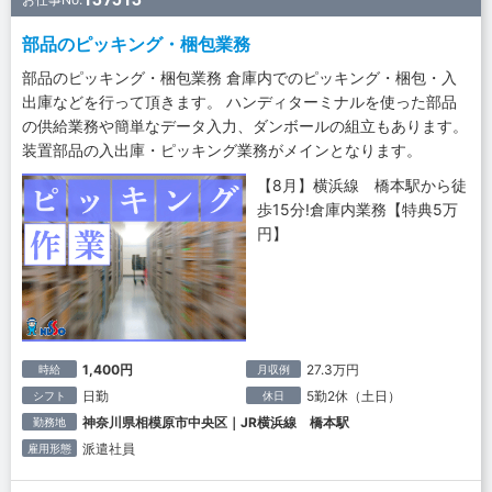
部品のピッキング・梱包業務
部品のピッキング・梱包業務 倉庫内でのピッキング・梱包・入
出庫などを行って頂きます。 ハンディターミナルを使った部品
の供給業務や簡単なデータ入力、ダンボールの組立もあります。
装置部品の入出庫・ピッキング業務がメインとなります。
【8月】横浜線 橋本駅から徒
歩15分!倉庫内業務【特典5万
円】
1,400円
27.3万円
時給
月収例
日勤
5勤2休（土日）
シフト
休日
神奈川県相模原市中央区｜JR横浜線 橋本駅
勤務地
派遣社員
雇用形態