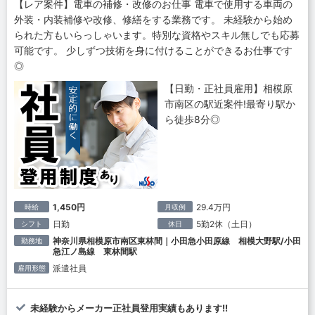
【レア案件】電車の補修・改修のお仕事 電車で使用する車両の
外装・内装補修や改修、修繕をする業務です。 未経験から始め
られた方もいらっしゃいます。特別な資格やスキル無しでも応募
可能です。 少しずつ技術を身に付けることができるお仕事です
◎
【日勤・正社員雇用】相模原
市南区の駅近案件!最寄り駅か
ら徒歩8分◎
1,450円
29.4万円
時給
月収例
日勤
5勤2休（土日）
シフト
休日
神奈川県相模原市南区東林間｜小田急小田原線 相模大野駅/小田
勤務地
急江ノ島線 東林間駅
派遣社員
雇用形態
未経験からメーカー正社員登用実績もあります!!