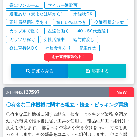
寮はワンルーム
マイカー通勤可
送迎あり（寮または駅から）
未経験OK
正社員登用制度あり
嬉しい特典つき
交通費規定支給
カップルで働く
友達と働く
40～50代活躍中
ガッツリ稼ぐ
女性活躍中
給与前渡し
寮に車持込OK
社員食堂あり
簡単作業
お仕事情報強化中！
詳細をみる
応募する
137597
NEW
お仕事No.
〇有名な工作機械に関する組立・検査・ピッキング業務
〇有名な工作機械に関する組立・検査・ピッキング業務 空調が
効いた環境で指示書に従い工具を使用し、部品の加工・組付け・
測定を致します。 部品へネジ締めや穴を空けを行い、寸法を測
ったりします。その部品をユニットへ組付けします。 他にも部