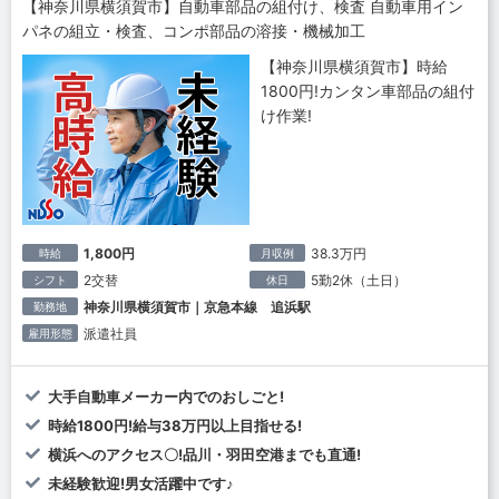
【神奈川県横須賀市】自動車部品の組付け、検査 自動車用イン
パネの組立・検査、コンポ部品の溶接・機械加工
【神奈川県横須賀市】時給
1800円!カンタン車部品の組付
け作業!
1,800円
38.3万円
時給
月収例
2交替
5勤2休（土日）
シフト
休日
神奈川県横須賀市｜京急本線 追浜駅
勤務地
派遣社員
雇用形態
大手自動車メーカー内でのおしごと!
時給1800円!給与38万円以上目指せる!
横浜へのアクセス〇!品川・羽田空港までも直通!
未経験歓迎!男女活躍中です♪