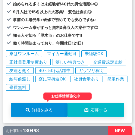
始められる多くは未経験者!40代の男性活躍中◎
9月入社で15名以上の大募集! 髪色は自由◎
事前の工場見学+研修で初めてでも安心ですね♪
ワンルーム寮がずっと無料&高収入の案件です◎
知る人ぞ知る「厚木市」のお仕事です!!
働く時間決まっており、年間休日121日!
寮はワンルーム
マイカー通勤可
未経験OK
正社員登用制度あり
嬉しい特典つき
交通費規定支給
友達と働く
40～50代活躍中
ガッツリ稼ぐ
給与前渡し
寮に車持込OK
社員食堂あり
簡単作業
寮費無料
お仕事情報強化中！
詳細をみる
応募する
130493
NEW
お仕事No.