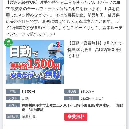
【製造未経験OK】片手で持てる工具を使ったアルミパーツの組
立 複数名のチームでトラック荷台の組立を行います。工具を使
用したネジ締めなどです。 その他目視検査、部品加工、部品供
給等のお仕事です。最初に教えてもらえる環境ございます。 ラ
イン作業ですが自動車工場のようなスピードはなく、基本ルーテ
ィンワークで慣れてきます!
【日勤・寮費無料】9月入社で
特典30万円!! 高時給1500円
です◎
1,500円
36.0万円
時給
月収例
日勤
5勤2休（土日）
シフト
休日
神奈川県厚木市上依知上ノ原｜小田急小田原線/本厚木駅 相鉄
勤務地
線 /原当麻駅
寮費無料
派遣社員
雇用形態