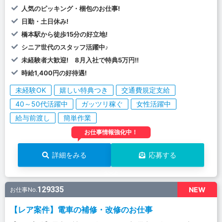
人気のピッキング・梱包のお仕事!
日勤・土日休み!
橋本駅から徒歩15分の好立地!
シニア世代のスタッフ活躍中♪
未経験者大歓迎! 8月入社で特典5万円!!
時給1,400円の好待遇!
未経験OK
嬉しい特典つき
交通費規定支給
40～50代活躍中
ガッツリ稼ぐ
女性活躍中
給与前渡し
簡単作業
お仕事情報強化中！
詳細をみる
応募する
129335
NEW
お仕事No.
【レア案件】電車の補修・改修のお仕事