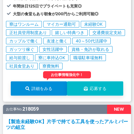
年間休日125日でプライベートも充実◎
大型の食堂もあり朝食が200円からご利用可能◎
寮はワンルーム
マイカー通勤可
未経験OK
正社員登用制度あり
嬉しい特典つき
交通費規定支給
カップルで働く
友達と働く
40～50代活躍中
ガッツリ稼ぐ
女性活躍中
資格・免許が取れる
給与前渡し
寮に車持込OK
職場駐車場無料
社員食堂あり
寮費無料
お仕事情報強化中！
詳細をみる
応募する
218059
NEW
お仕事No.
【製造未経験OK】片手で持てる工具を使ったアルミパー
ツの組立