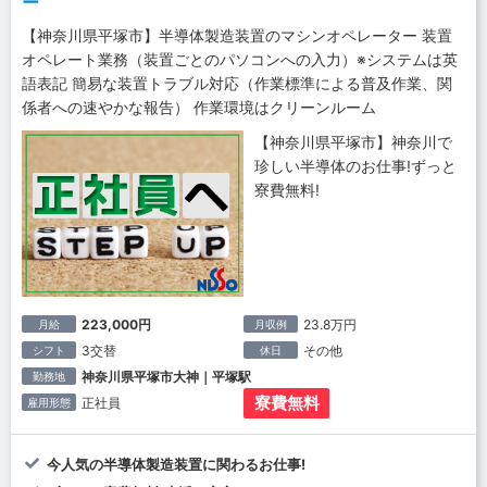
ー
【神奈川県平塚市】半導体製造装置のマシンオペレーター 装置
オペレート業務（装置ごとのパソコンへの入力）※システムは英
語表記 簡易な装置トラブル対応（作業標準による普及作業、関
係者への速やかな報告） 作業環境はクリーンルーム
【神奈川県平塚市】神奈川で
珍しい半導体のお仕事!ずっと
寮費無料!
223,000円
23.8万円
月給
月収例
3交替
その他
シフト
休日
神奈川県平塚市大神｜平塚駅
勤務地
寮費無料
正社員
雇用形態
今人気の半導体製造装置に関わるお仕事!