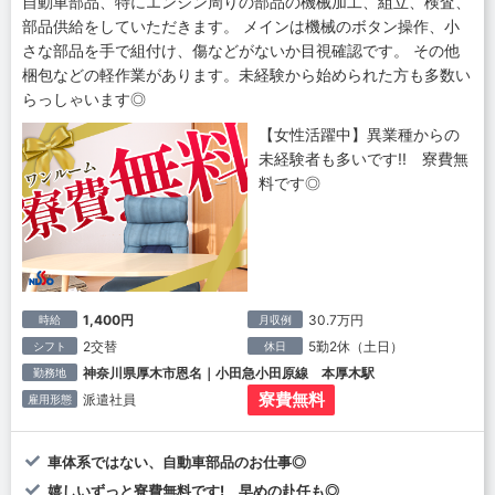
自動車部品、特にエンジン周りの部品の機械加工、組立、検査、
部品供給をしていただきます。 メインは機械のボタン操作、小
さな部品を手で組付け、傷などがないか目視確認です。 その他
梱包などの軽作業があります。未経験から始められた方も多数い
らっしゃいます◎
【女性活躍中】異業種からの
未経験者も多いです!! 寮費無
料です◎
1,400円
30.7万円
時給
月収例
2交替
5勤2休（土日）
シフト
休日
神奈川県厚木市恩名｜小田急小田原線 本厚木駅
勤務地
寮費無料
派遣社員
雇用形態
車体系ではない、自動車部品のお仕事◎
嬉しいずっと寮費無料です! 早めの赴任も◎