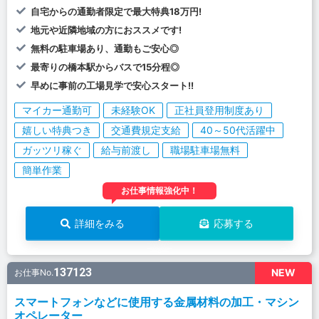
自宅からの通勤者限定で最大特典18万円!
地元や近隣地域の方におススメです!
無料の駐車場あり、通勤もご安心◎
最寄りの橋本駅からバスで15分程◎
早めに事前の工場見学で安心スタート!!
マイカー通勤可
未経験OK
正社員登用制度あり
嬉しい特典つき
交通費規定支給
40～50代活躍中
ガッツリ稼ぐ
給与前渡し
職場駐車場無料
簡単作業
お仕事情報強化中！
詳細をみる
応募する
137123
NEW
お仕事No.
スマートフォンなどに使用する金属材料の加工・マシン
オペレーター