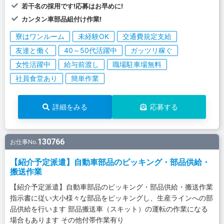
若干名の採用です!応募はお早めに!
カンタン車部品組付け作業!
寮はワンルーム
未経験OK
交通費規定支給
友達と働く
40～50代活躍中
ガッツリ稼ぐ
女性活躍中
給与前渡し
職場駐車場無料
社員食堂あり
簡単作業
詳細をみる
応募する
130766
お仕事No.
【紹介予定派遣】自動車部品のピッキング・部品供給・
搬送作業
【紹介予定派遣】自動車部品のピッキング・部品供給・搬送作業
指示書に従い大小様々な部品をピッキングし、生産ラインへの部
品供給を行います 部品搬送車（スキット）の運転の作業になる
場合もあります その他付帯作業有り