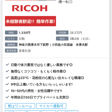
機一転◎
1,330円
28.3万円
時給
月収例
日勤
5勤2休（土日）
シフト
休日
神奈川県厚木市下荻野｜小田急小田原線 本厚木駅
勤務地
派遣社員
雇用形態
日勤で体力重視ではなく優しい業務です◎
無理なくコツコツ・もくもく軽作業◎
温度は23℃・花粉症の心配ない位キレイな職場◎
9年以上働いている方もいらっしゃいます!
10~50代の男性・女性活躍中です!!
年間休日130日でプライベートも充実◎
寮はワンルーム
マイカー通勤可