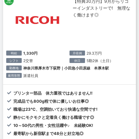
【特典30万円】9月からリコ
ーインダストリーで! 無理な
く働けます◎
1,330円
29.3万円
時給
月収例
2交替
5勤2休（土日）
シフト
休日
神奈川県厚木市下荻野｜小田急小田原線 本厚木駅
勤務地
派遣社員
雇用形態
プリンター部品 体力重視ではありません!!
完成品でも800g程で体に優しいお仕事◎
職場は23℃、空調効いており快適な空間です!
静かにモクモクと定着良く働ける職場です◎
10～50代の男性・女性活躍中♪ 未経験OK!
最寄駅から新宿駅まで48分と好立地◎