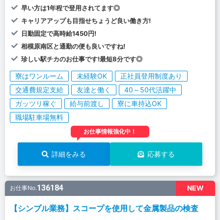
早い方は1年程で登用されてます◎
キャリアアップも目指せちょうど良い働き方!
日勤固定で高時給1450円!
相模原南区と通勤の便も良いですね!
珍しい駅チカのお仕事です!最短8分です◎
寮はワンルーム
未経験OK
正社員登用制度あり
交通費規定支給
友達と働く
40～50代活躍中
ガッツリ稼ぐ
給与前渡し
寮に車持込OK
職場駐車場無料
お仕事情報強化中！
詳細をみる
応募する
136184
NEW
お仕事No.
【シンプル業務】スコープを使用して金属製品の検査