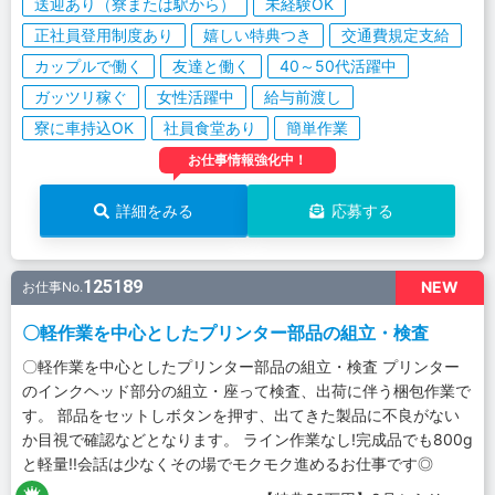
送迎あり（寮または駅から）
未経験OK
正社員登用制度あり
嬉しい特典つき
交通費規定支給
カップルで働く
友達と働く
40～50代活躍中
ガッツリ稼ぐ
女性活躍中
給与前渡し
寮に車持込OK
社員食堂あり
簡単作業
お仕事情報強化中！
詳細をみる
応募する
125189
NEW
お仕事No.
〇軽作業を中心としたプリンター部品の組立・検査
〇軽作業を中心としたプリンター部品の組立・検査 プリンター
のインクヘッド部分の組立・座って検査、出荷に伴う梱包作業で
す。 部品をセットしボタンを押す、出てきた製品に不良がない
か目視で確認などとなります。 ライン作業なし!完成品でも800g
と軽量!!会話は少なくその場でモクモク進めるお仕事です◎