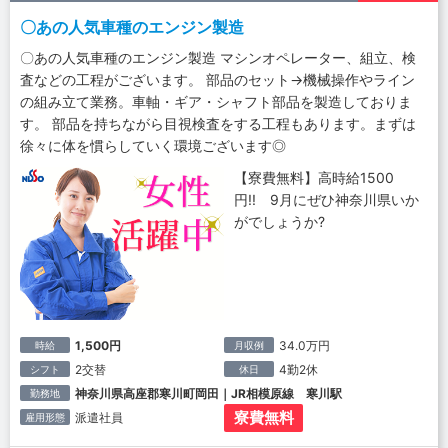
〇あの人気車種のエンジン製造
〇あの人気車種のエンジン製造 マシンオペレーター、組立、検
査などの工程がございます。 部品のセット→機械操作やライン
の組み立て業務。車軸・ギア・シャフト部品を製造しておりま
す。 部品を持ちながら目視検査をする工程もあります。まずは
徐々に体を慣らしていく環境ございます◎
【寮費無料】高時給1500
円!! 9月にぜひ神奈川県いか
がでしょうか?
1,500円
34.0万円
時給
月収例
2交替
4勤2休
シフト
休日
神奈川県高座郡寒川町岡田｜JR相模原線 寒川駅
勤務地
寮費無料
派遣社員
雇用形態