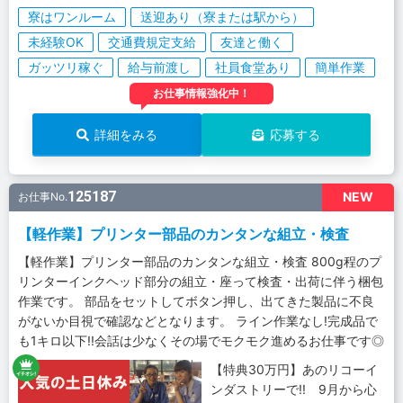
寮はワンルーム
送迎あり（寮または駅から）
未経験OK
交通費規定支給
友達と働く
ガッツリ稼ぐ
給与前渡し
社員食堂あり
簡単作業
お仕事情報強化中！
詳細をみる
応募する
125187
NEW
お仕事No.
【軽作業】プリンター部品のカンタンな組立・検査
【軽作業】プリンター部品のカンタンな組立・検査 800g程のプ
リンターインクヘッド部分の組立・座って検査・出荷に伴う梱包
作業です。 部品をセットしてボタン押し、出てきた製品に不良
がないか目視で確認などとなります。 ライン作業なし!完成品で
も1キロ以下!!会話は少なくその場でモクモク進めるお仕事です◎
【特典30万円】あのリコーイ
ンダストリーで!! 9月から心