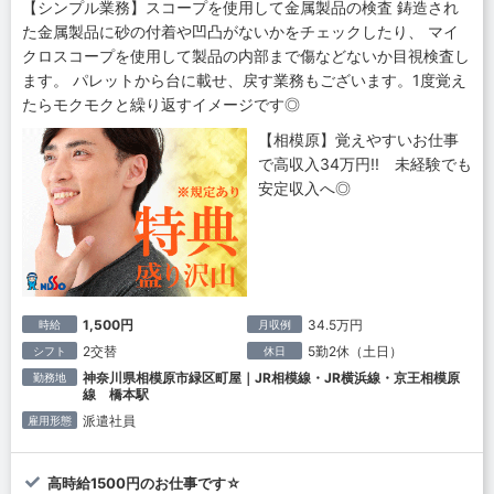
【シンプル業務】スコープを使用して金属製品の検査 鋳造され
た金属製品に砂の付着や凹凸がないかをチェックしたり、 マイ
クロスコープを使用して製品の内部まで傷などないか目視検査し
ます。 パレットから台に載せ、戻す業務もございます。1度覚え
たらモクモクと繰り返すイメージです◎
【相模原】覚えやすいお仕事
で高収入34万円!! 未経験でも
安定収入へ◎
1,500円
34.5万円
時給
月収例
2交替
5勤2休（土日）
シフト
休日
神奈川県相模原市緑区町屋｜JR相模線・JR横浜線・京王相模原
勤務地
線 橋本駅
派遣社員
雇用形態
高時給1500円のお仕事です☆