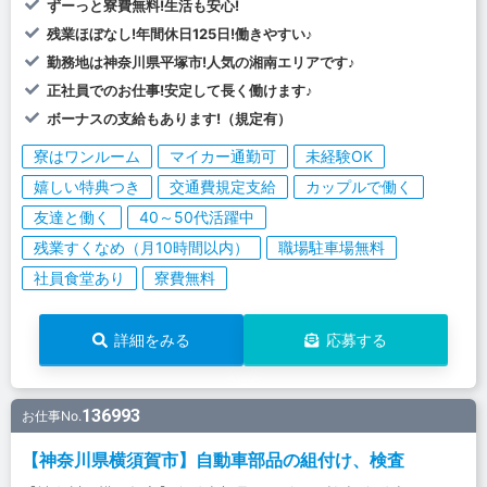
ずーっと寮費無料!生活も安心!
残業ほぼなし!年間休日125日!働きやすい♪
勤務地は神奈川県平塚市!人気の湘南エリアです♪
正社員でのお仕事!安定して長く働けます♪
ボーナスの支給もあります!（規定有）
寮はワンルーム
マイカー通勤可
未経験OK
嬉しい特典つき
交通費規定支給
カップルで働く
友達と働く
40～50代活躍中
残業すくなめ（月10時間以内）
職場駐車場無料
社員食堂あり
寮費無料
詳細をみる
応募する
136993
お仕事No.
【神奈川県横須賀市】自動車部品の組付け、検査