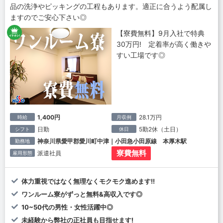
品の洗浄やピッキングの工程もあります。適正に合うよう配属し
ますのでご安心下さい◎
【寮費無料】9月入社で特典
30万円! 定着率が高く働きや
すい工場です◎
1,400円
28.1万円
時給
月収例
日勤
5勤2休（土日）
シフト
休日
神奈川県愛甲郡愛川町中津｜小田急小田原線 本厚木駅
勤務地
寮費無料
派遣社員
雇用形態
体力重視ではなく無理なくモクモク進めます!!
ワンルーム寮がずっと無料&高収入です◎
10~50代の男性・女性活躍中◎
未経験から弊社の正社員も目指せます!