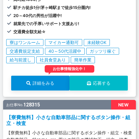
駅チカ徒歩1分!茅ヶ崎駅まで徒歩15分圏内!
20～40代の男性が活躍中!
就業先での手厚いサポート支援あり!
交通費全額支給☆
寮はワンルーム
マイカー通勤可
未経験OK
交通費規定支給
40～50代活躍中
ガッツリ稼ぐ
給与前渡し
社員食堂あり
簡単作業
お仕事情報強化中！
詳細をみる
応募する
128315
NEW
お仕事No.
【寮費無料】小さな自動車部品に関するボタン操作・組
立・検査
【寮費無料】小さな自動車部品に関するボタン操作・組立・検査