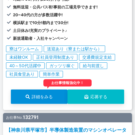
無料送迎・公共バス有!事前の工場見学できます!
20~40代の方が多数活躍中!
横浜駅まで10分!都内まで30分!
土日休み!充実のプライベート♪
新規通勤者・入社キャンペーン
寮はワンルーム
送迎あり（寮または駅から）
未経験OK
正社員登用制度あり
交通費規定支給
40～50代活躍中
ガッツリ稼ぐ
給与前渡し
社員食堂あり
簡単作業
お仕事情報強化中！
詳細をみる
応募する
132791
お仕事No.
【神奈川県平塚市】半導体製造装置のマシンオペレータ