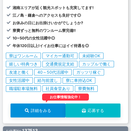
湘南エリアが近く観光スポットも充実してます!
江ノ島・鎌倉へのアクセスも良好です◎
お休みの日にお出掛けいかがでしょうか?
寮費ずっと無料のワンルーム寮完備!!
10~50代の女性活躍中◎
年休120日以上!イイお仕事にはイイ待遇を◎
寮はワンルーム
マイカー通勤可
未経験OK
嬉しい特典つき
交通費規定支給
カップルで働く
友達と働く
40～50代活躍中
ガッツリ稼ぐ
女性活躍中
給与前渡し
寮に車持込OK
職場駐車場無料
社員食堂あり
寮費無料
お仕事情報強化中！
詳細をみる
応募する
137513
お仕事No.