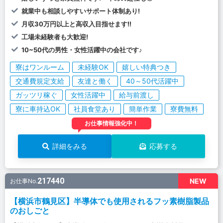
就業中も相談しやすいサポート体制あり!
月収30万円以上と高収入目指せます!!
工場未経験者も大歓迎!
10~50代の男性・女性活躍中の会社です♪
寮はワンルーム
未経験OK
嬉しい特典つき
交通費規定支給
友達と働く
40～50代活躍中
ガッツリ稼ぐ
女性活躍中
給与前渡し
寮に車持込OK
社員食堂あり
簡単作業
寮費無料
お仕事情報強化中！
詳細をみる
応募する
217440
NEW
お仕事No.
【横浜市鶴見区】半導体でも使用されるフッ素樹脂製品
のおしごと