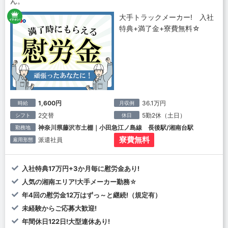
ん。
大手トラックメーカー! 入社
特典+満了金+寮費無料☆
1,600円
36.1万円
時給
月収例
2交替
5勤2休（土日）
シフト
休日
神奈川県藤沢市土棚｜小田急江ノ島線 長後駅/湘南台駅
勤務地
寮費無料
派遣社員
雇用形態
入社特典17万円+3か月毎に慰労金あり!
人気の湘南エリア!大手メーカー勤務☆
年4回の慰労金12万はずっ～と継続!（規定有）
未経験からご応募大歓迎!
年間休日122日!大型連休あり!