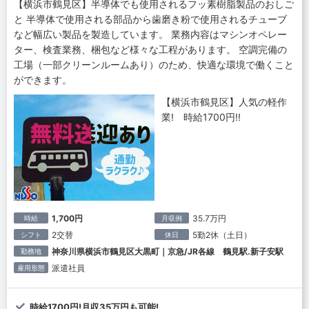
【横浜市鶴見区】半導体でも使用されるフッ素樹脂製品のおしご
と 半導体で使用される部品から歯磨き粉で使用されるチューブ
など幅広い製品を製造しています。 業務内容はマシンオペレー
ター、検査業務、梱包など様々な工程があります。 空調完備の
工場（一部クリーンルームあり）のため、快適な環境で働くこと
ができます。
【横浜市鶴見区】人気の軽作
業! 時給1700円!!
1,700円
35.7万円
時給
月収例
2交替
5勤2休（土日）
シフト
休日
神奈川県横浜市鶴見区大黒町｜京急/JR各線 鶴見駅.新子安駅
勤務地
派遣社員
雇用形態
時給1700円!月収35万円も可能!