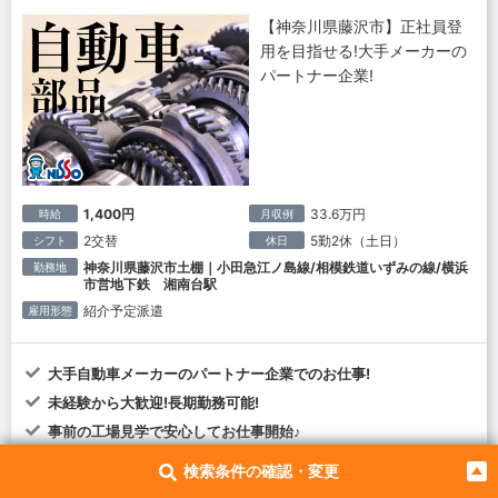
【神奈川県藤沢市】正社員登
用を目指せる!大手メーカーの
パートナー企業!
1,400円
33.6万円
時給
月収例
2交替
5勤2休（土日）
シフト
休日
神奈川県藤沢市土棚｜小田急江ノ島線/相模鉄道いずみの線/横浜
勤務地
市営地下鉄 湘南台駅
紹介予定派遣
雇用形態
大手自動車メーカーのパートナー企業でのお仕事!
未経験から大歓迎!長期勤務可能!
事前の工場見学で安心してお仕事開始♪
1R寮完備!交通費支給（規定有）
検索条件の確認・変更
紹介予定派遣なので正社員登用を目指せます!