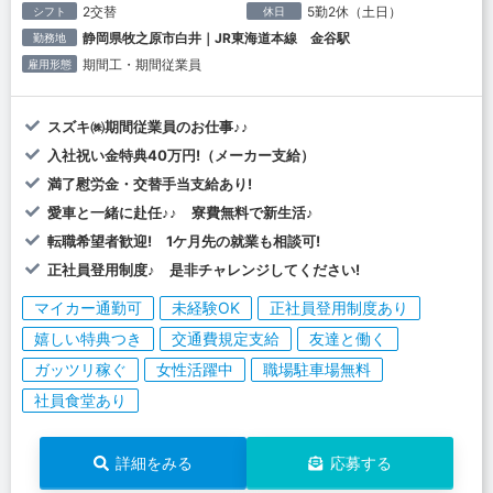
2交替
5勤2休（土日）
シフト
休日
静岡県牧之原市白井｜JR東海道本線 金谷駅
勤務地
期間工・期間従業員
雇用形態
スズキ㈱期間従業員のお仕事♪♪
入社祝い金特典40万円!（メーカー支給）
満了慰労金・交替手当支給あり!
愛車と一緒に赴任♪♪ 寮費無料で新生活♪
転職希望者歓迎! 1ケ月先の就業も相談可!
正社員登用制度♪ 是非チャレンジしてください!
マイカー通勤可
未経験OK
正社員登用制度あり
嬉しい特典つき
交通費規定支給
友達と働く
ガッツリ稼ぐ
女性活躍中
職場駐車場無料
社員食堂あり
詳細をみる
応募する