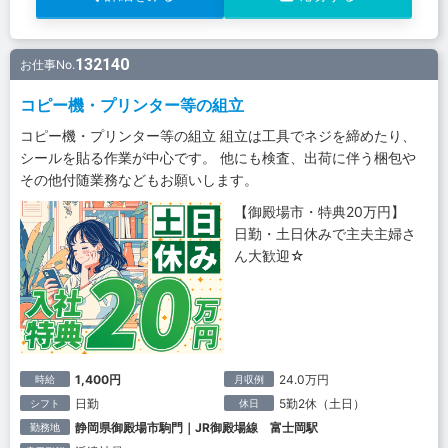
132140
お仕事No.
コピー機・プリンター等の組立
コピー機・プリンター等の組立 組立は工具でネジを締めたり、
シールを貼る作業が中心です。 他にも検査、出荷に伴う梱包や
その他付随業務などもお願いします。
【御殿場市・特典20万円】
日勤・土日休みで主夫主婦さ
ん大歓迎☆
1,400円
24.0万円
時給
月収例
日勤
5勤2休（土日）
シフト
休日
静岡県御殿場市駒門｜JR御殿場線 富士岡駅
勤務地