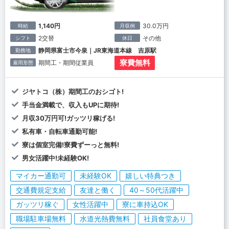
1,140円
30.0万円
時給
月収例
2交替
その他
シフト
休日
静岡県富士市今泉｜JR東海道本線 吉原駅
勤務地
寮費無料
期間工・期間従業員
雇用形態
ジヤトコ（株）期間工のおシゴト!
手当金満載で、収入もUPに期待!
月収30万円可!ガッツリ稼げる!
私有車・自転車通勤可能!
寮は個室完備!寮費ずーっと無料!
男女活躍中!未経験OK!
マイカー通勤可
未経験OK
嬉しい特典つき
交通費規定支給
友達と働く
40～50代活躍中
ガッツリ稼ぐ
女性活躍中
寮に車持込OK
職場駐車場無料
水道光熱費無料
社員食堂あり