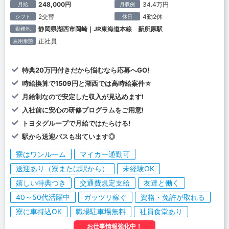
248,000円
34.4万円
月給
月収例
2交替
4勤2休
シフト
休日
静岡県湖西市岡崎｜JR東海道本線 新所原駅
勤務地
正社員
雇用形態
特典20万円付きだから悩むなら応募へGO!
時給換算で1509円と湖西では高時給案件☆
月給制なので安定した収入が見込めます!
入社前に安心の研修プログラムをご用意!
トヨタグループで月給ではたらける!
駅から送迎バスも出ています◎
寮はワンルーム
マイカー通勤可
送迎あり（寮または駅から）
未経験OK
嬉しい特典つき
交通費規定支給
友達と働く
40～50代活躍中
ガッツリ稼ぐ
資格・免許が取れる
寮に車持込OK
職場駐車場無料
社員食堂あり
お仕事情報強化中！