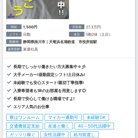
1,500円
27.3万円
時給
月収例
日勤
5勤2休（土日）
シフト
休日
静岡県掛川市｜天竜浜名湖鉄道 市役所前駅
勤務地
派遣社員
雇用形態
長期でしっかり働きたい方大募集中☆彡
大手メーカー!昼勤固定シフト!土日休み!
未経験でも安心スタート!親切丁寧指導!
入寮希望者も1Rのお部屋を用意します◎
長期で安心して働ける職場ですよ!
エリア人気のお仕事
寮はワンルーム
マイカー通勤可
未経験OK
交通費規定支給
友達と働く
40～50代活躍中
ガッツリ稼ぐ
女性活躍中
給与前渡し