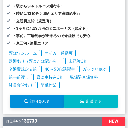
・駅からシャトルバス運行中!
・時給は1310円と湖西エリア高時給案♪♪
・交通費支給（規定有）
・3ヶ月に1回3万円のミニボーナス（規定有）
・事前に工場見学が出来るので未経験でも安心!
・東三河×遠州エリア
寮はワンルーム
マイカー通勤可
送迎あり（寮または駅から）
未経験OK
交通費規定支給
40～50代活躍中
ガッツリ稼ぐ
給与前渡し
寮に車持込OK
職場駐車場無料
社員食堂あり
簡単作業
詳細をみる
応募する
130739
NEW
お仕事No.