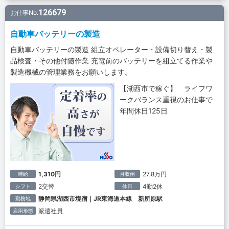
126679
お仕事No.
自動車バッテリーの製造
自動車バッテリーの製造 組立オペレーター・設備切り替え・製
品検査・その他付随作業 充電前のバッテリーを組立てる作業や
製造機械の管理業務をお願いします。
【湖西市で稼ぐ】 ライフワ
ークバランス重視のお仕事で
年間休日125日
1,310円
27.8万円
時給
月収例
2交替
4勤2休
シフト
休日
静岡県湖西市境宿｜JR東海道本線 新所原駅
勤務地
派遣社員
雇用形態