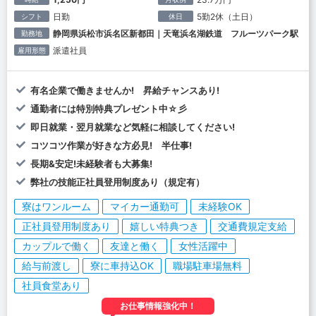
日勤
5勤2休（土日）
シフト
休日
静岡県浜松市浜名区新都田｜天竜浜名湖鉄道 フルーツパーク駅
勤務地
派遣社員
雇用形態
有名企業で働きませんか! 昇給チャンスあり!
通勤者には特別特典プレゼント中☆彡
即日就業・翌月就業など気軽に相談してください!
コツコツ作業が好きな方必見! 半仕事!
長期&安定!未経験者も大募集!
弊社の技能正社員登用制度あり（規定有）
寮はワンルーム
マイカー通勤可
未経験OK
正社員登用制度あり
嬉しい特典つき
交通費規定支給
カップルで働く
友達と働く
女性活躍中
給与前渡し
寮に車持込OK
職場駐車場無料
社員食堂あり
お仕事情報強化中！