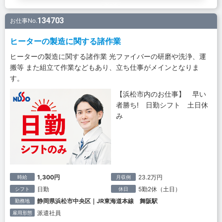
134703
お仕事No.
ヒーターの製造に関する諸作業
ヒーターの製造に関する諸作業 光ファイバーの研磨や洗浄、運
搬等 また組立て作業などもあり、立ち仕事がメインとなりま
す。
【浜松市内のお仕事】 早い
者勝ち! 日勤シフト 土日休
み
1,300円
23.2万円
時給
月収例
日勤
5勤2休（土日）
シフト
休日
静岡県浜松市中央区｜JR東海道本線 舞阪駅
勤務地
派遣社員
雇用形態