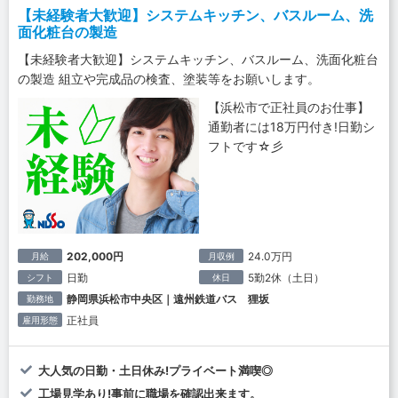
【未経験者大歓迎】システムキッチン、バスルーム、洗
面化粧台の製造
【未経験者大歓迎】システムキッチン、バスルーム、洗面化粧台
の製造 組立や完成品の検査、塗装等をお願いします。
【浜松市で正社員のお仕事】
通勤者には18万円付き!日勤シ
フトです☆彡
202,000円
24.0万円
月給
月収例
日勤
5勤2休（土日）
シフト
休日
静岡県浜松市中央区｜遠州鉄道バス 狸坂
勤務地
正社員
雇用形態
大人気の日勤・土日休み!プライベート満喫◎
工場見学あり!事前に職場を確認出来ます。