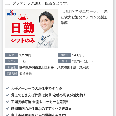
工、プラスチック加工、配管などです。
【清水区で簡単ワーク】 未
経験大歓迎のエアコンの製造
業務
1,270円
24.1万円
時給
月収例
日勤
5勤2休（土日）
シフト
休日
静岡県静岡市清水区村松｜JR東海道本線 清水駅
勤務地
派遣社員
雇用形態
大手メーカーでのお仕事です☆彡
覚えてしまえば作業は簡単!定着の高さが魅力的☆
工場見学可能!食堂やロッカーも完備!!
静岡市内のお仕事なのでアクセス抜群☆
富士市や駿河区からの通勤者も多数!