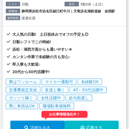
日勤
5勤2休（土日）
シフト
休日
静岡県浜松市浜名区細江町中川｜天竜浜名湖鉄道線 金指駅
勤務地
派遣社員
雇用形態
大人気の日勤! 土日祝休みでオフの予定も◎
日勤シフトでこの時給!
浜松・湖西方面からも通いやすい★
カンタン作業で未経験の方も安心♪
即入寮も大歓迎♪
20代から50代活躍中!
寮はワンルーム
マイカー通勤可
未経験OK
交通費規定支給
友達と働く
40～50代活躍中
ガッツリ稼ぐ
女性活躍中
給与前渡し
寮に車持込OK
職場駐車場無料
お仕事情報強化中！
詳細をみる
応募する