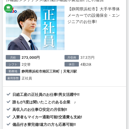
【静岡県浜松市】大手半導体
メーカーでの設備保全・エン
ジニアのお仕事!
273,000円
37.3万円
月給
月収例
2交替
4勤2休
シフト
休日
静岡県浜松市南区三和町｜天竜川駅
勤務地
正社員
雇用形態
日総工産の正社員のお仕事!男女活躍中!!
誰もが1度は聞いたことのある企業 ♪
高収入のお仕事◎安定の月収制!!
入寮者もマイカー通勤可能!交通費も支給!
備品付き寮完備!遠方の方も応募可能!!