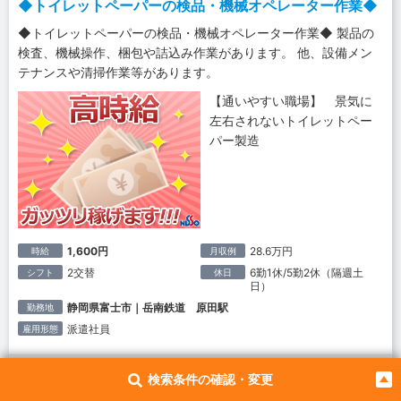
◆トイレットペーパーの検品・機械オペレーター作業◆
◆トイレットペーパーの検品・機械オペレーター作業◆ 製品の
検査、機械操作、梱包や詰込み作業があります。 他、設備メン
テナンスや清掃作業等があります。
【通いやすい職場】 景気に
左右されないトイレットペー
パー製造
1,600円
28.6万円
時給
月収例
2交替
6勤1休/5勤2休（隔週土
シフト
休日
日）
静岡県富士市｜岳南鉄道 原田駅
勤務地
派遣社員
雇用形態
検索条件の確認・変更
製紙関係のお仕事☆彡