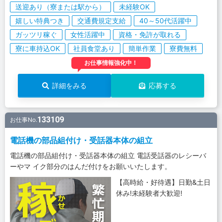
送迎あり（寮または駅から）
未経験OK
嬉しい特典つき
交通費規定支給
40～50代活躍中
ガッツリ稼ぐ
女性活躍中
資格・免許が取れる
寮に車持込OK
社員食堂あり
簡単作業
寮費無料
お仕事情報強化中！
詳細をみる
応募する
133109
お仕事No.
電話機の部品組付け・受話器本体の組立
電話機の部品組付け・受話器本体の組立 電話受話器のレシーバ
ーやマ イク部分のはんだ付けをお願いいたします。
【高時給・好待遇】日勤&土日
休み!未経験者大歓迎!