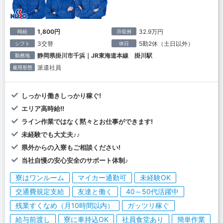
1,800円
32.9万円
時給
月収例
3交替
5勤2休（土日以外）
シフト
休日
静岡県掛川市千浜｜JR東海道本線 掛川駅
勤務地
派遣社員
雇用形態
しっかり働きしっかり稼ぐ!
エリア高時給!!
ライン作業ではなく黙々とお仕事ができます!
未経験でも大丈夫♪♪
県外からの入寮もご相談ください!
当社自慢の安心安全のサポート体制♪
寮はワンルーム
マイカー通勤可
未経験OK
交通費規定支給
友達と働く
40～50代活躍中
残業すくなめ（月10時間以内）
ガッツリ稼ぐ
給与前渡し
寮に車持込OK
社員食堂あり
簡単作業