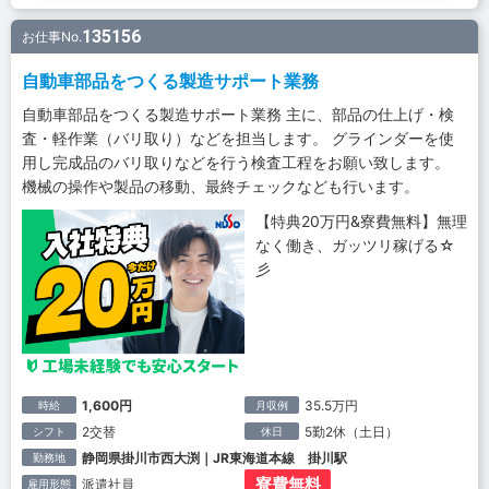
135156
お仕事No.
自動車部品をつくる製造サポート業務
自動車部品をつくる製造サポート業務 主に、部品の仕上げ・検
査・軽作業（バリ取り）などを担当します。 グラインダーを使
用し完成品のバリ取りなどを行う検査工程をお願い致します。
機械の操作や製品の移動、最終チェックなども行います。
【特典20万円&寮費無料】無理
なく働き、ガッツリ稼げる☆
彡
1,600円
35.5万円
時給
月収例
2交替
5勤2休（土日）
シフト
休日
静岡県掛川市西大渕｜JR東海道本線 掛川駅
勤務地
寮費無料
派遣社員
雇用形態