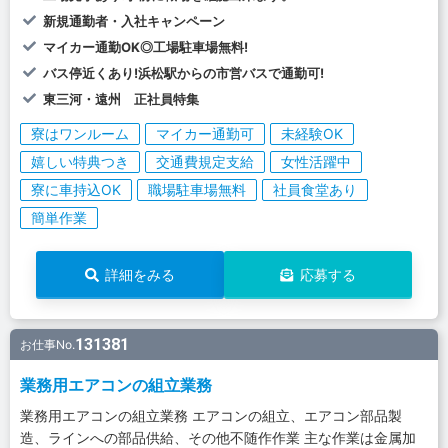
新規通勤者・入社キャンペーン
マイカー通勤OK◎工場駐車場無料!
バス停近くあり!浜松駅からの市営バスで通勤可!
東三河・遠州 正社員特集
寮はワンルーム
マイカー通勤可
未経験OK
嬉しい特典つき
交通費規定支給
女性活躍中
寮に車持込OK
職場駐車場無料
社員食堂あり
簡単作業
詳細をみる
応募する
131381
お仕事No.
業務用エアコンの組立業務
業務用エアコンの組立業務 エアコンの組立、エアコン部品製
造、ラインへの部品供給、その他不随作作業 主な作業は金属加