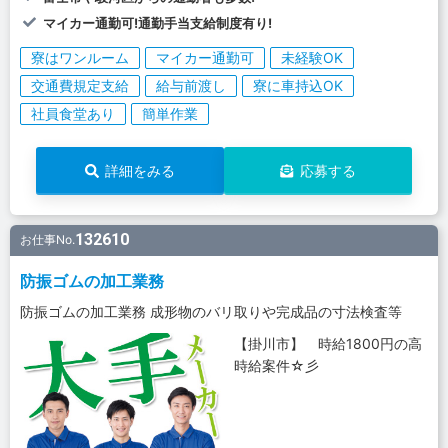
マイカー通勤可!通勤手当支給制度有り!
寮はワンルーム
マイカー通勤可
未経験OK
交通費規定支給
給与前渡し
寮に車持込OK
社員食堂あり
簡単作業
詳細をみる
応募する
132610
お仕事No.
防振ゴムの加工業務
防振ゴムの加工業務 成形物のバリ取りや完成品の寸法検査等
【掛川市】 時給1800円の高
時給案件☆彡