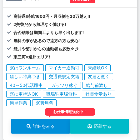
高待遇!時給1600円・月収例も30万越え!!
2交替だから無理なく働ける!
合否結果は期間工よりも早く出します!
無料の寮があるので遠方の方も安心!
袋井や菊川からの通勤者も多数☆彡
東三河×遠州エリア!
寮はワンルーム
マイカー通勤可
未経験OK
嬉しい特典つき
交通費規定支給
友達と働く
40～50代活躍中
ガッツリ稼ぐ
給与前渡し
寮に車持込OK
職場駐車場無料
社員食堂あり
簡単作業
寮費無料
お仕事情報強化中！
詳細をみる
応募する