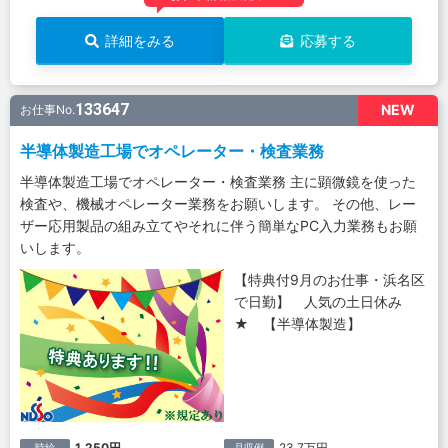
詳細をみる
応募する
133647
NEW
お仕事No.
半導体製造工場でオペレーター・検査業務
半導体製造工場でオペレーター・検査業務 主に顕微鏡を使った
検査や、機械オペレーター業務をお願いします。 その他、レー
ザー応用製品の組み立てやそれに伴う簡単なPC入力業務もお願
いします。
【特典付9月のお仕事・浜名区
で日勤】 人気の土日休み
★ 【半導体製造】
1,250円
23.7万円
時給
月収例