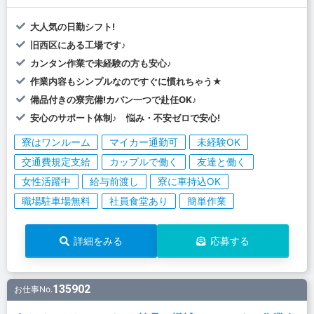
大人気の日勤シフト!
旧西区にある工場です♪
カンタン作業で未経験の方も安心♪
作業内容もシンプルなのですぐに慣れちゃう★
備品付きの寮完備!カバン一つで赴任OK♪
安心のサポート体制♪ 悩み・不安ゼロで安心!
寮はワンルーム
マイカー通勤可
未経験OK
交通費規定支給
カップルで働く
友達と働く
女性活躍中
給与前渡し
寮に車持込OK
職場駐車場無料
社員食堂あり
簡単作業
詳細をみる
応募する
135902
お仕事No.