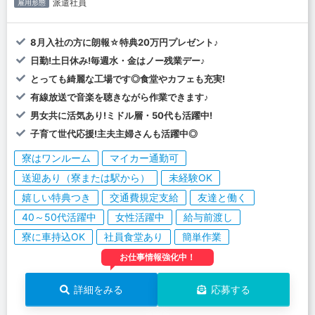
派遣社員
雇用形態
8月入社の方に朗報☆特典20万円プレゼント♪
日勤!土日休み!毎週水・金はノー残業デー♪
とっても綺麗な工場です◎食堂やカフェも充実!
有線放送で音楽を聴きながら作業できます♪
男女共に活気あり!ミドル層・50代も活躍中!
子育て世代応援!主夫主婦さんも活躍中◎
寮はワンルーム
マイカー通勤可
送迎あり（寮または駅から）
未経験OK
嬉しい特典つき
交通費規定支給
友達と働く
40～50代活躍中
女性活躍中
給与前渡し
寮に車持込OK
社員食堂あり
簡単作業
お仕事情報強化中！
詳細をみる
応募する