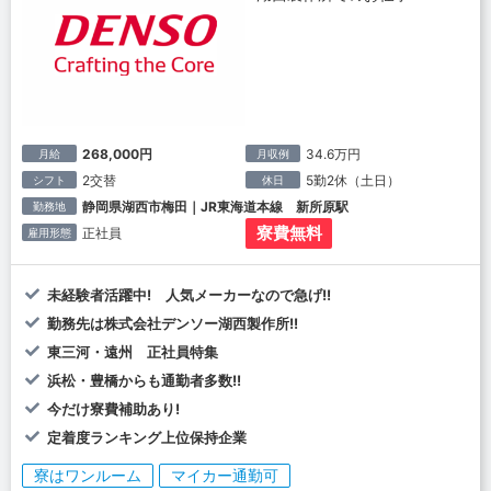
268,000円
34.6万円
月給
月収例
2交替
5勤2休（土日）
シフト
休日
静岡県湖西市梅田｜JR東海道本線 新所原駅
勤務地
寮費無料
正社員
雇用形態
未経験者活躍中! 人気メーカーなので急げ!!
勤務先は株式会社デンソー湖西製作所!!
東三河・遠州 正社員特集
浜松・豊橋からも通勤者多数!!
今だけ寮費補助あり!
定着度ランキング上位保持企業
寮はワンルーム
マイカー通勤可