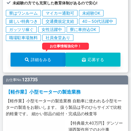
未経験の方でも充実した教育体制があるので安心!
寮はワンルーム
マイカー通勤可
未経験OK
嬉しい特典つき
交通費規定支給
40～50代活躍中
ガッツリ稼ぐ
女性活躍中
寮に車持込OK
職場駐車場無料
社員食堂あり
お仕事情報強化中！
詳細をみる
応募する
123735
お仕事No.
【軽作業】小型モーターの製造業務
【軽作業】小型モーターの製造業務 自動車に使われる小型モー
ターの製造をお願いします。 扱う製品は手のひらサイズで比較
的軽量です。 細かい部品の組付・完成品の検査等
【特典最大40万円】デンソー
湖西製作所でのお仕事