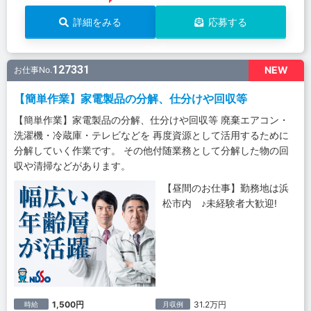
詳細をみる
応募する
127331
NEW
お仕事No.
【簡単作業】家電製品の分解、仕分けや回収等
【簡単作業】家電製品の分解、仕分けや回収等 廃棄エアコン・
洗濯機・冷蔵庫・テレビなどを 再度資源として活用するために
分解していく作業です。 その他付随業務として分解した物の回
収や清掃などがあります。
【昼間のお仕事】勤務地は浜
松市内 ♪未経験者大歓迎!
1,500円
31.2万円
時給
月収例