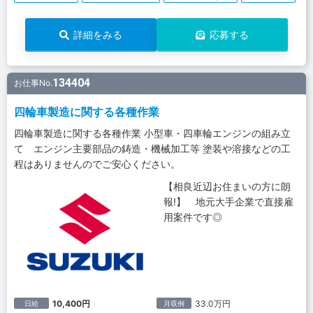
詳細をみる
応募する
134404
お仕事No.
四輪車製造に関する各種作業
四輪車製造に関する各種作業 小型車・四車輪エンジンの組み立
て エンジン主要部品の鋳造・機械加工等 塗装や溶接などの工
程はありませんのでご安心ください。
【相良近辺お住まいの方に朗
報!】 地元大手企業で直接雇
用案件です◎
10,400円
33.0万円
日給
月収例