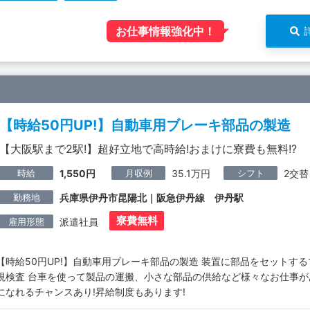
お仕事情報強化中！
【時給50円UP!】自動車用ブレーキ部品の製造
【大阪駅まで2駅!】超好立地で高時給!おまけに寮費も無料!?
時給
月収例
シフト
1,550円
35.1万円
2交替
勤務地
兵庫県伊丹市昆陽北｜阪急伊丹線 伊丹駅
寮費無料
雇用形態
派遣社員
【時給50円UP!】自動車用ブレーキ部品の製造 装置に部品をセットす
視検査 台車を使って製品の運搬、小さな部品の供給など様々なお仕事が
になれるチャンスあり!昇給制度もあります!