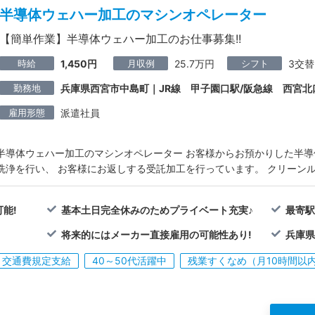
半導体ウェハー加工のマシンオペレーター
【簡単作業】半導体ウェハー加工のお仕事募集!!
時給
月収例
シフト
1,450円
25.7万円
3交替
勤務地
兵庫県西宮市中島町｜JR線 甲子園口駅/阪急線 西宮北
雇用形態
派遣社員
半導体ウェハー加工のマシンオペレーター お客様からお預かりした半
洗浄を行い、 お客様にお返しする受託加工を行っています。 クリーン
能!
基本土日完全休みのためプライベート充実♪
最寄駅
将来的にはメーカー直接雇用の可能性あり!
兵庫県
交通費規定支給
40～50代活躍中
残業すくなめ（月10時間以