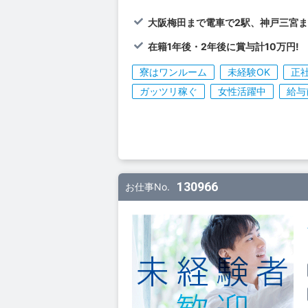
大阪梅田まで電車で2駅、神戸三宮ま
在籍1年後・2年後に賞与計10万円!
寮はワンルーム
未経験OK
正
ガッツリ稼ぐ
女性活躍中
給与
130966
お仕事No.