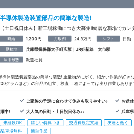
半導体製造装置部品の簡単な製造!
【土日祝日休み】新工場稼働につき大募集!!綺麗な職場でカン
時給
月収例
シフト
1,200円
24.8万円
日勤
勤務地
兵庫県揖保郡太子町広坂｜JR姫新線 太市駅
雇用形態
派遣社員
半導体製造装置部品の簡単な製造! 重量物がにがて、細かい作業が好きな
200グラムほど）の部品の組立、検査 工程によっては座り作業もありま
ご家族の予定に合わせて休みも取りやすい♪
お盆休
躍中!
大人気の日勤・土日祝日休み♪♪
兵庫
未経験OK
嬉しい特典つき
交通費規定支給
友達と働く
場駐車場無料
簡単作業