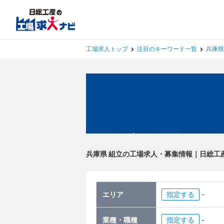
工場求人トップ
注目のキーワード一覧
兵庫県
兵庫県の工場
兵庫県 組立の工場求人・募集情報｜日総工
エリア
指定
-
業種・職種
指定
-