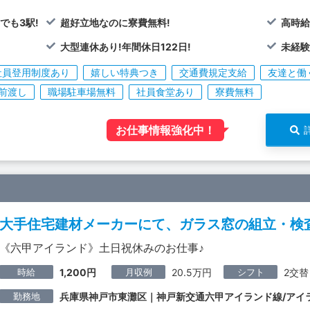
でも3駅!
超好立地なのに寮費無料!
高時給
大型連休あり!年間休日122日!
未経験
社員登用制度あり
嬉しい特典つき
交通費規定支給
友達と働
前渡し
職場駐車場無料
社員食堂あり
寮費無料
お仕事情報強化中！
大手住宅建材メーカーにて、ガラス窓の組立・検査
《六甲アイランド》土日祝休みのお仕事♪
時給
月収例
シフト
1,200円
20.5万円
2交替
勤務地
兵庫県神戸市東灘区｜神戸新交通六甲アイランド線/アイ