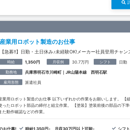
産業用ロボット製造のお仕事
【急募!!】日勤・土日休み♪未経験OK!メーカー社員登用チャン
時給
月収例
シフト
1,350円
30.7万円
日勤
勤務地
兵庫県明石市川崎町｜JR山陽本線 西明石駅
雇用形態
派遣社員
産業用ロボット製造のお仕事 以下いずれかの作業をお願いします。 【
使ったロボット部品の締付と組立作業。 【塗装】塗装前後の部品の下
また動作確認などの作業。
のお仕事!
時給1,350円♪ 月収30万円以上可能♪
シフト