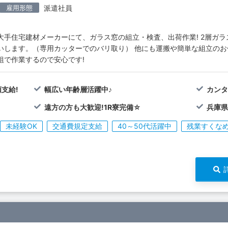
雇用形態
派遣社員
大手住宅建材メーカーにて、ガラス窓の組立・検査、出荷作業! 2層ガ
いします。（専用カッターでのバリ取り） 他にも運搬や簡単な組立のお仕
組で作業するので安心です!
支給!
幅広い年齢層活躍中♪
カンタ
遠方の方も大歓迎!1R寮完備☆
兵庫県
未経験OK
交通費規定支給
40～50代活躍中
残業すくなめ