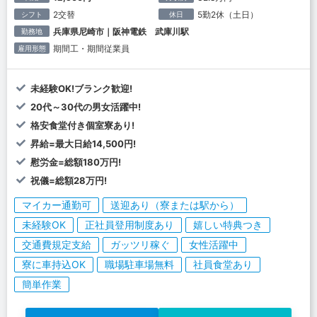
2交替
5勤2休（土日）
シフト
休日
兵庫県尼崎市｜阪神電鉄 武庫川駅
勤務地
期間工・期間従業員
雇用形態
未経験OK!ブランク歓迎!
20代～30代の男女活躍中!
格安食堂付き個室寮あり!
昇給=最大日給14,500円!
慰労金=総額180万円!
祝儀=総額28万円!
マイカー通勤可
送迎あり（寮または駅から）
未経験OK
正社員登用制度あり
嬉しい特典つき
交通費規定支給
ガッツリ稼ぐ
女性活躍中
寮に車持込OK
職場駐車場無料
社員食堂あり
簡単作業