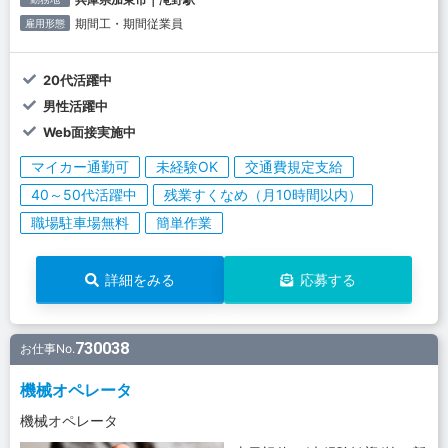
期間工・期間従業員
雇用形態
20代活躍中
男性活躍中
Web面接実施中
マイカー通勤可
未経験OK
交通費規定支給
40～50代活躍中
残業すくなめ（月10時間以内）
職場駐車場無料
簡単作業
詳細をみる
応募する
730038
お仕事No.
機械オペレータ
機械オペレータ