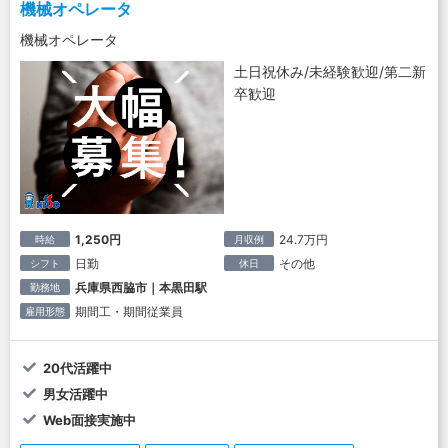
機械オペレータ
機械オペレータ
土日祝休み/未経験歓迎/第二新
卒歓迎
1,250円
24.7万円
時給
月収例
日勤
その他
シフト
休日
兵庫県西脇市｜本黒田駅
勤務地
期間工・期間従業員
雇用形態
20代活躍中
男女活躍中
Web面接実施中