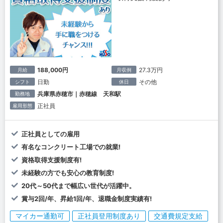
188,000円
27.3万円
月給
月収例
日勤
その他
シフト
休日
兵庫県赤穂市｜赤穂線 天和駅
勤務地
正社員
雇用形態
正社員としての雇用
有名なコンクリート工場での就業!
資格取得支援制度有!
未経験の方でも安心の教育制度!
20代～50代まで幅広い世代が活躍中。
賞与2回/年、昇給1回/年、退職金制度実績有!
マイカー通勤可
正社員登用制度あり
交通費規定支給