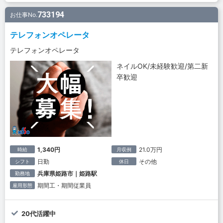
733194
お仕事No.
テレフォンオペレータ
テレフォンオペレータ
ネイルOK/未経験歓迎/第二新
卒歓迎
1,340円
21.0万円
時給
月収例
日勤
その他
シフト
休日
兵庫県姫路市｜姫路駅
勤務地
期間工・期間従業員
雇用形態
20代活躍中