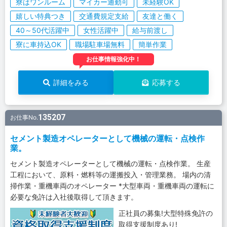
寮はワンルーム
マイカー通勤可
未経験OK
嬉しい特典つき
交通費規定支給
友達と働く
40～50代活躍中
女性活躍中
給与前渡し
寮に車持込OK
職場駐車場無料
簡単作業
お仕事情報強化中！
詳細をみる
応募する
135207
お仕事No.
セメント製造オペレーターとして機械の運転・点検作
業。
セメント製造オペレーターとして機械の運転・点検作業。 生産
工程において、原料・燃料等の運搬投入・管理業務。 場内の清
掃作業・重機車両のオペレーター *大型車両・重機車両の運転に
必要な免許は入社後取得して頂きます。
正社員の募集!大型特殊免許の
取得支援制度あり!