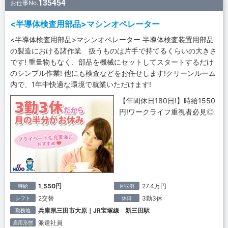
135454
お仕事No.
<半導体検査用部品>マシンオペレーター
<半導体検査用部品>マシンオペレーター 半導体検査装置用部品
の製造における諸作業 扱うものは片手で持てるくらいの大きさ
です! 重量物もなく、部品を機械にセットしてスタートするだけ
のシンプル作業! 他にも検査などをお任せします!クリーンルーム
内で、1年中快適な環境で就業いただけます!
【年間休日180日!】時給1550
円!ワークライフ重視者必見◎
1,550円
27.4万円
時給
月収例
2交替
3勤3休
シフト
休日
兵庫県三田市大原｜JR宝塚線 新三田駅
勤務地
派遣社員
雇用形態