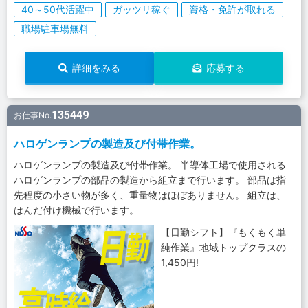
40～50代活躍中
ガッツリ稼ぐ
資格・免許が取れる
職場駐車場無料
詳細をみる
応募する
135449
お仕事No.
ハロゲンランプの製造及び付帯作業。
ハロゲンランプの製造及び付帯作業。 半導体工場で使用される
ハロゲンランプの部品の製造から組立まで行います。 部品は指
先程度の小さい物が多く、重量物はほぼありません。 組立は、
はんだ付け機械で行います。
【日勤シフト】『もくもく単
純作業』地域トップクラスの
1,450円!