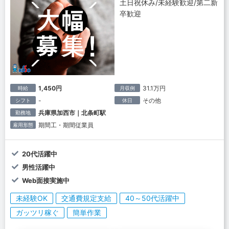
土日祝休み/未経験歓迎/第二新
卒歓迎
1,450円
31.1万円
時給
月収例
-
その他
シフト
休日
兵庫県加西市｜北条町駅
勤務地
期間工・期間従業員
雇用形態
20代活躍中
男性活躍中
Web面接実施中
未経験OK
交通費規定支給
40～50代活躍中
ガッツリ稼ぐ
簡単作業