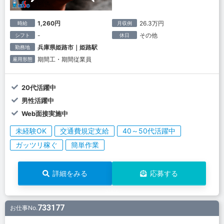
1,260円
26.3万円
時給
月収例
-
その他
シフト
休日
兵庫県姫路市｜姫路駅
勤務地
期間工・期間従業員
雇用形態
20代活躍中
男性活躍中
Web面接実施中
未経験OK
交通費規定支給
40～50代活躍中
ガッツリ稼ぐ
簡単作業
詳細をみる
応募する
733177
お仕事No.