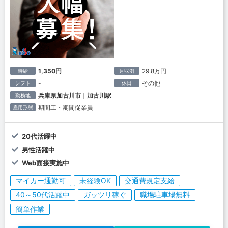
1,350円
29.8万円
時給
月収例
-
その他
シフト
休日
兵庫県加古川市｜加古川駅
勤務地
期間工・期間従業員
雇用形態
20代活躍中
男性活躍中
Web面接実施中
マイカー通勤可
未経験OK
交通費規定支給
40～50代活躍中
ガッツリ稼ぐ
職場駐車場無料
簡単作業