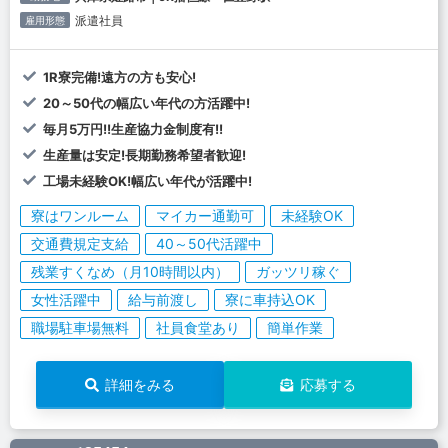
派遣社員
雇用形態
1R寮完備!遠方の方も安心!
20～50代の幅広い年代の方活躍中!
毎月5万円!!生産協力金制度有!!
生産量は安定!長期勤務希望者歓迎!
工場未経験OK!幅広い年代が活躍中!
寮はワンルーム
マイカー通勤可
未経験OK
交通費規定支給
40～50代活躍中
残業すくなめ（月10時間以内）
ガッツリ稼ぐ
女性活躍中
給与前渡し
寮に車持込OK
職場駐車場無料
社員食堂あり
簡単作業
詳細をみる
応募する