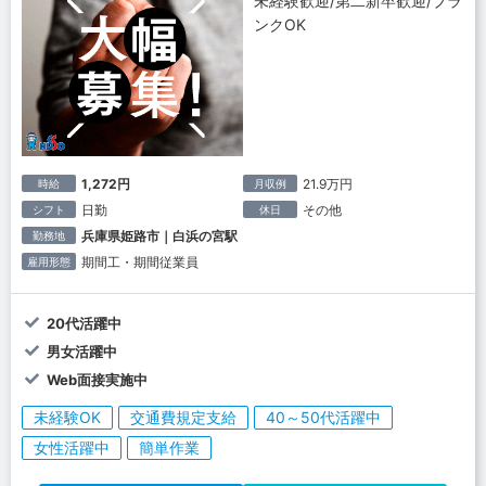
未経験歓迎/第二新卒歓迎/ブラ
ンクOK
1,272円
21.9万円
時給
月収例
日勤
その他
シフト
休日
兵庫県姫路市｜白浜の宮駅
勤務地
期間工・期間従業員
雇用形態
20代活躍中
男女活躍中
Web面接実施中
未経験OK
交通費規定支給
40～50代活躍中
女性活躍中
簡単作業