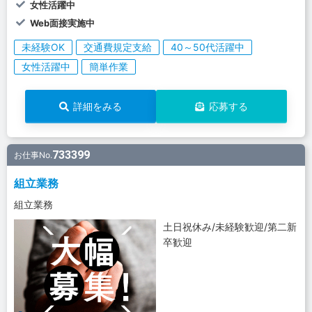
女性活躍中
Web面接実施中
未経験OK
交通費規定支給
40～50代活躍中
女性活躍中
簡単作業
詳細をみる
応募する
733399
お仕事No.
組立業務
組立業務
土日祝休み/未経験歓迎/第二新
卒歓迎