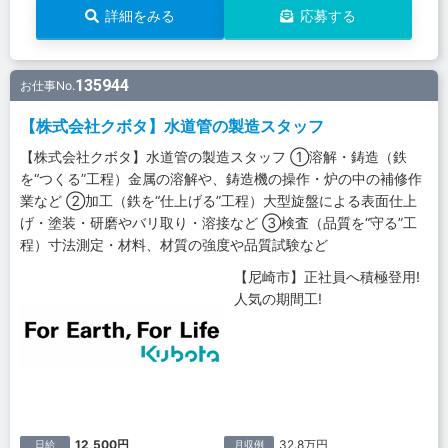
詳細をみる
応募する
135944
お仕事No.
【株式会社クボタ】水道管の製造スタッフ
【株式会社クボタ】水道管の製造スタッフ ①溶解・鋳造（鉄
を“つくる”工程）金属の溶解や、鋳造機の操作・炉の中の補修作
業など ②加工（鉄を“仕上げる”工程）大型旋盤による表面仕上
げ・塗装・研磨やバリ取り・溶接など ③検査（品質を“守る”工
程）寸法測定・材料、材質の強度や品質試験など
【尼崎市】正社員へ積極登用!
人気の期間工!
12,500円
32.8万円
日給
月収例