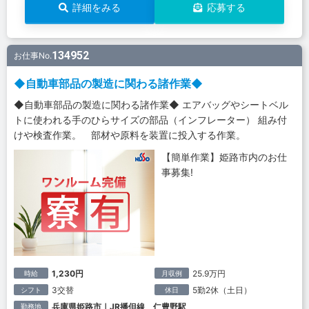
詳細をみる
応募する
134952
お仕事No.
◆自動車部品の製造に関わる諸作業◆
◆自動車部品の製造に関わる諸作業◆ エアバッグやシートベル
トに使われる手のひらサイズの部品（インフレーター） 組み付
けや検査作業。 部材や原料を装置に投入する作業。
【簡単作業】姫路市内のお仕
事募集!
1,230円
25.9万円
時給
月収例
3交替
5勤2休（土日）
シフト
休日
兵庫県姫路市｜JR播但線 仁豊野駅
勤務地