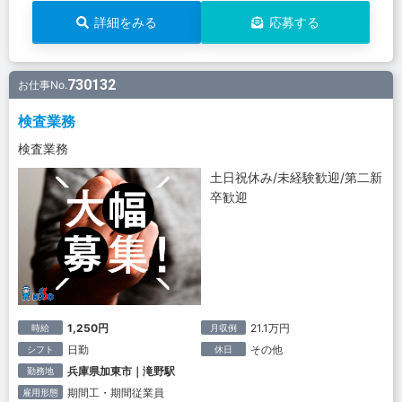
詳細をみる
応募する
730132
お仕事No.
検査業務
検査業務
土日祝休み/未経験歓迎/第二新
卒歓迎
1,250円
21.1万円
時給
月収例
日勤
その他
シフト
休日
兵庫県加東市｜滝野駅
勤務地
期間工・期間従業員
雇用形態