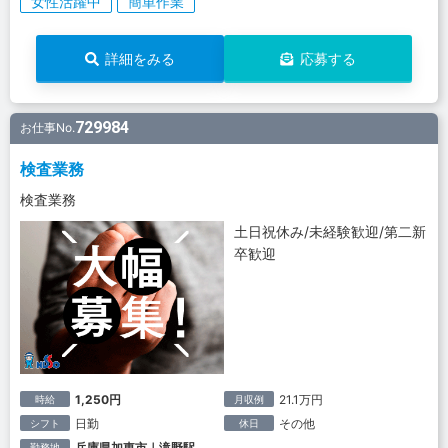
女性活躍中
簡単作業
詳細をみる
応募する
729984
お仕事No.
検査業務
検査業務
土日祝休み/未経験歓迎/第二新
卒歓迎
1,250円
21.1万円
時給
月収例
日勤
その他
シフト
休日
兵庫県加東市｜滝野駅
勤務地