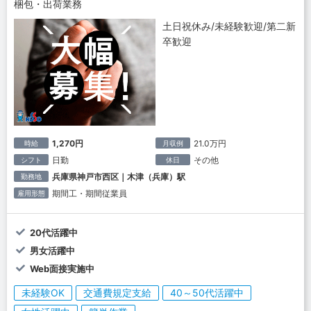
梱包・出荷業務
土日祝休み/未経験歓迎/第二新
卒歓迎
1,270円
21.0万円
時給
月収例
日勤
その他
シフト
休日
兵庫県神戸市西区｜木津（兵庫）駅
勤務地
期間工・期間従業員
雇用形態
20代活躍中
男女活躍中
Web面接実施中
未経験OK
交通費規定支給
40～50代活躍中