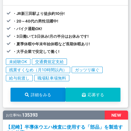
・JR新三田駅より徒歩約10分!
・20～40代の男性活躍中!
・バイク通勤OK!
・3日働いて3日休み!月の半分はお休みです!
・夏季休暇や年末年始休暇など長期休暇あり!
・大手企業で安定して働く!
未経験OK
交通費規定支給
残業すくなめ（月10時間以内）
ガッツリ稼ぐ
給与前渡し
職場駐車場無料
詳細をみる
応募する
135393
NEW
お仕事No.
【尼崎】半導体ウエハ検査に使用する「部品」を製造す