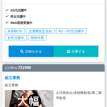
20代活躍中
男女活躍中
Web面接実施中
未経験OK
交通費規定支給
40～50代活躍中
女性活躍中
簡単作業
詳細をみる
応募する
732988
お仕事No.
組立業務
組立業務
土日祝休み/未経験歓迎/第二新
卒歓迎