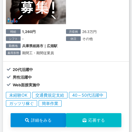
1,260円
26.3万円
時給
月収例
-
その他
シフト
休日
兵庫県姫路市｜広畑駅
勤務地
期間工・期間従業員
雇用形態
20代活躍中
男性活躍中
Web面接実施中
未経験OK
交通費規定支給
40～50代活躍中
ガッツリ稼ぐ
簡単作業
詳細をみる
応募する