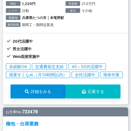
1,220円
21.0万円
時給
月収例
日勤
その他
シフト
休日
兵庫県たつの市｜本竜野駅
勤務地
期間工・期間従業員
雇用形態
20代活躍中
男女活躍中
Web面接実施中
未経験OK
交通費規定支給
40～50代活躍中
残業すくなめ（月10時間以内）
女性活躍中
簡単作業
詳細をみる
応募する
733478
お仕事No.
梱包・出荷業務