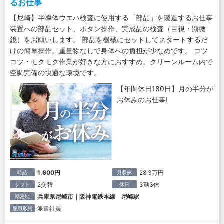
るお仕事
【尼崎】半導体ウエハ検査に使用する「部品」を製造するお仕事
装置への部品セット、ボタン操作、完成品の検査（目視・顕微
鏡）をお願いします。 部品を機械にセットしてスタートするだ
けの簡単操作。重量物なしで身体への負担が少なめです。 コツ
コツ・モクモク作業が好きな方におすすめ。クリーンルーム内で
空調完備の快適な環境です。
【年間休日180日】月の半分が
お休みのお仕事!
1,600円
28.3万円
時給
月収例
2交替
3勤3休
シフト
休日
兵庫県尼崎市｜阪神電鉄本線 尼崎駅
勤務地
派遣社員
雇用形態