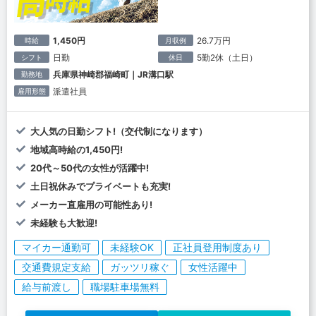
1,450円
26.7万円
時給
月収例
日勤
5勤2休（土日）
シフト
休日
兵庫県神崎郡福崎町｜JR溝口駅
勤務地
派遣社員
雇用形態
大人気の日勤シフト!（交代制になります）
地域高時給の1,450円!
20代～50代の女性が活躍中!
土日祝休みでプライベートも充実!
メーカー直雇用の可能性あり!
未経験も大歓迎!
マイカー通勤可
未経験OK
正社員登用制度あり
交通費規定支給
ガッツリ稼ぐ
女性活躍中
給与前渡し
職場駐車場無料