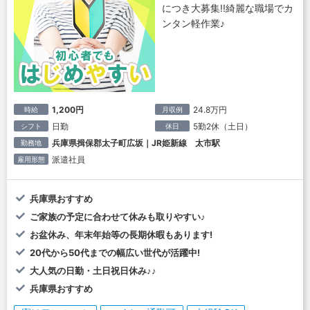
につき大募集!!綺麗な職場でカ
ンタン軽作業♪
1,200円
24.8万円
時給
月収例
日勤
5勤2休（土日）
シフト
休日
兵庫県揖保郡太子町広坂｜JR姫新線 太市駅
勤務地
派遣社員
雇用形態
兵庫県おすすめ
ご家族の予定に合わせて休みも取りやすい♪
お盆休み、年末年始等の長期休暇もあります!
20代から50代までの幅広い世代が活躍中!
大人気の日勤・土日祝日休み♪♪
兵庫県おすすめ