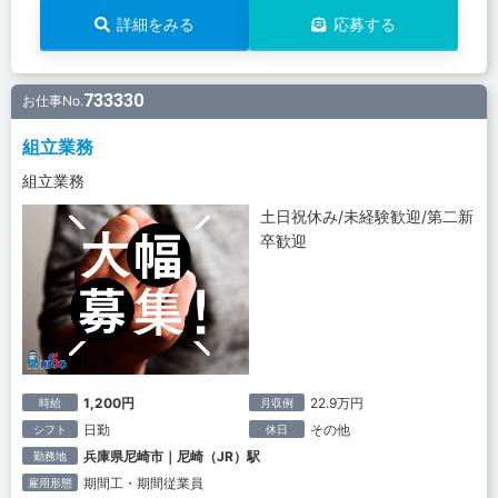
詳細をみる
応募する
733330
お仕事No.
組立業務
組立業務
土日祝休み/未経験歓迎/第二新
卒歓迎
1,200円
22.9万円
時給
月収例
日勤
その他
シフト
休日
兵庫県尼崎市｜尼崎（JR）駅
勤務地
期間工・期間従業員
雇用形態