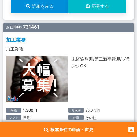
詳細をみる
応募する
731461
お仕事No.
加工業務
加工業務
未経験歓迎/第二新卒歓迎/ブラ
ンクOK
1,300円
25.0万円
時給
月収例
日勤
その他
シフト
休日
兵庫県西宮市｜香櫨園駅
勤務地
検索条件の確認・変更
期間工・期間従業員
雇用形態