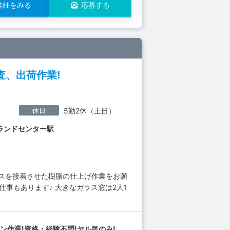
詳細をみる
応募する
、出荷作業!
休日
5勤2休（土日）
ランドセンター駅
ラスを接着させた樹脂の仕上げ作業をお願
事もあります♪ 大きなガラス窓は2人1
ン作業!資格・経験不問!ヤル気のみ!