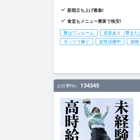
新期立ち上げ募集!
食堂もメニュー豊富で格安!
寮はワンルーム
送迎あり（寮また
ガッツリ稼ぐ
女性活躍中
資格
134345
お仕事No.