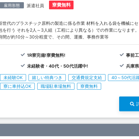
寮費無料
雇用形態
派遣社員
新世代のプラスチック原料の製造に係る作業 材料を入れる袋を機械に
包を行う それを2人～3人組（工程により異なる）での作業になります。
時間が約10分～30分程度で、その間、運搬、事務作業等
1R寮完備!寮費無料!
事前工
未経験者・40代・50代活躍中!
兵庫県
未経験OK
嬉しい特典つき
交通費規定支給
40～50代活
寮に車持込OK
職場駐車場無料
寮費無料