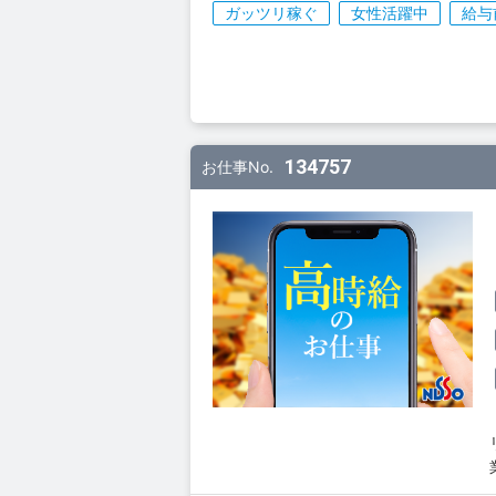
ガッツリ稼ぐ
女性活躍中
給与
134757
お仕事No.