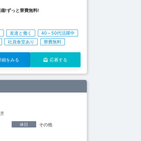
完備!ずっと寮費無料!
く
友達と働く
40～50代活躍中
社員食堂あり
寮費無料
詳細をみる
応募する
!
休日
その他