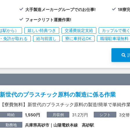
大手製造メーカーグループでのお仕事!
1R寮
フォークリフト運搬作業!
は駅から）
嬉しい特典つき
交通費規定支給
カップルで働
・免許が取れる
給与前渡し
寮に車持込OK
職場駐車場無料
新世代のプラスチック原料の製造に係る作業
【寮費無料】新世代のプラスチック原料の製造!簡単で単純作業!
時給
月収例
シフト
1,550円
31.2万円
3交替
勤務地
兵庫県高砂市｜山陽電鉄本線 高砂駅