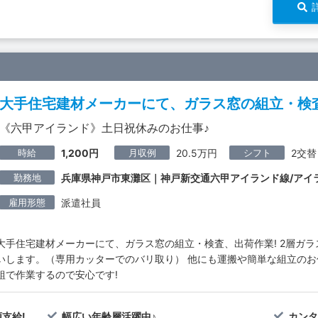
大手住宅建材メーカーにて、ガラス窓の組立・検査
《六甲アイランド》土日祝休みのお仕事♪
時給
月収例
シフト
1,200円
20.5万円
2交替
勤務地
兵庫県神戸市東灘区｜神戸新交通六甲アイランド線/アイ
雇用形態
派遣社員
大手住宅建材メーカーにて、ガラス窓の組立・検査、出荷作業! 2層ガ
いします。（専用カッターでのバリ取り） 他にも運搬や簡単な組立のお仕
組で作業するので安心です!
支給!
幅広い年齢層活躍中♪
カンタ