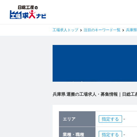
工場求人トップ
注目のキーワード一覧
兵庫県
兵庫県の工場
兵庫県 運搬の工場求人・募集情報｜日総工
エリア
指定
-
業種・職種
指定
-