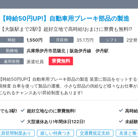
【時給50円UP!】自動車用ブレーキ部品の製造
【大阪駅まで2駅!】超好立地で高時給!おまけに寮費も無料!?
時給
月収例
シフト
1,550円
35.1万円
2交替
勤務地
兵庫県伊丹市昆陽北｜阪急伊丹線 伊丹駅
寮費無料
雇用形態
派遣社員
【時給50円UP!】自動車用ブレーキ部品の製造 装置に部品をセットす
視検査 台車を使って製品の運搬、小さな部品の供給など様々なお仕事が
になれるチャンスあり!昇給制度もあります!
でも3駅!
超好立地なのに寮費無料!
高時給
大型連休あり!年間休日122日!
未経験
社員登用制度あり
嬉しい特典つき
交通費規定支給
友達と働