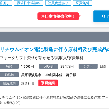
前渡し
職場駐車場無料
社員食堂あり
寮費無料
お仕事情報強化中！
リチウムイオン電池製造に伴う原材料及び完成品
フォークリフト資格が活かせる!高収入!寮費無料!
時給
月収例
シフト
1,500円
28.1万円
日勤
勤務地
兵庫県淡路市｜JR山陽本線 舞子駅
寮費無料
雇用形態
派遣社員
リチウムイオン電池製造に伴う原材料及び完成品の運搬に係る作業 フ
業（梱包など）