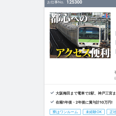
125300
お仕事No.
大阪梅田まで電車で2駅、神戸三宮ま
在籍1年後・2年後に賞与計10万円!
寮はワンルーム
未経験OK
正