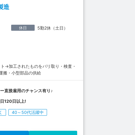
製造
休日
5勤2休（土日）
ット→加工されたものをバリ取り・検査・
の運搬・小型部品の供給
ー直接雇用のチャンス有り♪
日120日以上!
く
40～50代活躍中