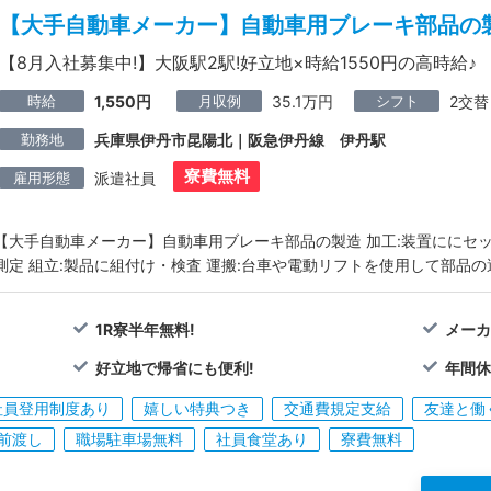
【大手自動車メーカー】自動車用ブレーキ部品の
【8月入社募集中!】大阪駅2駅!好立地×時給1550円の高時給♪
時給
月収例
シフト
1,550円
35.1万円
2交替
勤務地
兵庫県伊丹市昆陽北｜阪急伊丹線 伊丹駅
寮費無料
雇用形態
派遣社員
【大手自動車メーカー】自動車用ブレーキ部品の製造 加工:装置ににセ
測定 組立:製品に組付け・検査 運搬:台車や電動リフトを使用して部品
1R寮半年無料!
メーカ
好立地で帰省にも便利!
年間休
社員登用制度あり
嬉しい特典つき
交通費規定支給
友達と働
前渡し
職場駐車場無料
社員食堂あり
寮費無料