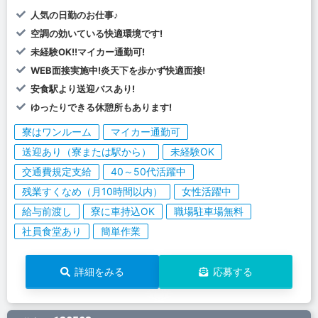
人気の日勤のお仕事♪
空調の効いている快適環境です!
未経験OK!!マイカー通勤可!
WEB面接実施中!炎天下を歩かず快適面接!
安食駅より送迎バスあり!
ゆったりできる休憩所もあります!
寮はワンルーム
マイカー通勤可
送迎あり（寮または駅から）
未経験OK
交通費規定支給
40～50代活躍中
残業すくなめ（月10時間以内）
女性活躍中
給与前渡し
寮に車持込OK
職場駐車場無料
社員食堂あり
簡単作業
詳細をみる
応募する