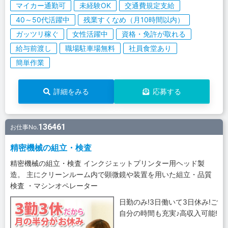
マイカー通勤可
未経験OK
交通費規定支給
40～50代活躍中
残業すくなめ（月10時間以内）
ガッツリ稼ぐ
女性活躍中
資格・免許が取れる
給与前渡し
職場駐車場無料
社員食堂あり
簡単作業
詳細をみる
応募する
136461
お仕事No.
精密機械の組立・検査
精密機械の組立・検査 インクジェットプリンター用ヘッド製
造。 主にクリーンルーム内で顕微鏡や装置を用いた組立・品質
検査 ・マシンオペレーター
日勤のみ!3日働いて3日休み!ご
自分の時間も充実♪高収入可能!