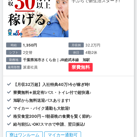
手ぶらで新生活スタート!
1,350円
32.2万円
時給
月収例
2交替
4勤2休
シフト
休日
千葉県旭市さくら台｜JR総武本線 旭駅
勤務地
寮費無料
派遣社員
雇用形態
【月収32万超】入社特典40万!今が稼ぎ時!
寮費無料※規定有!バス・トイレ付で超快適♪
旭駅から無料送迎バスあります!
マイカー・バイク通勤も大歓迎!
格安食堂200円～!朝昼晩の食費を賢く節約♪
給与前払いOK!スマホで申請、翌日振込!
寮はワンルーム
マイカー通勤可