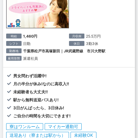
1,460円
25.5万円
時給
月収例
日勤
3勤3休
シフト
休日
千葉県松戸市高塚新田｜JR武蔵野線 市川大野駅
勤務地
派遣社員
雇用形態
男女問わず活躍中!
月の半分が休み!なのに高収入!!
未経験者も大丈夫!!
駅から無料送迎バスあり!
3日がんばったら、3日休み!
ご自分の時間を大切にできます!
寮はワンルーム
マイカー通勤可
送迎あり（寮または駅から）
未経験OK