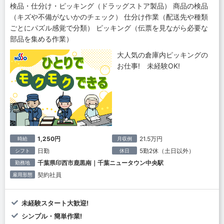
検品・仕分け・ピッキング（ドラッグストア製品） 商品の検品
（キズや不備がないかのチェック） 仕分け作業（配送先や種類
ごとにパズル感覚で分類） ピッキング（伝票を見ながら必要な
部品を集める作業）
大人気の倉庫内ピッキングの
お仕事! 未経験OK!
1,250円
21.5万円
時給
月収例
日勤
5勤2休（土日以外）
シフト
休日
千葉県印西市鹿黒南｜千葉ニュータウン中央駅
勤務地
契約社員
雇用形態
未経験スタート大歓迎!
シンプル・簡単作業!