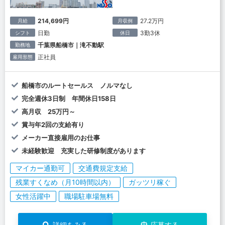
214,699円
27.2万円
月給
月収例
日勤
3勤3休
シフト
休日
千葉県船橋市｜滝不動駅
勤務地
正社員
雇用形態
船橋市のルートセールス ノルマなし
完全週休3日制 年間休日158日
高月収 25万円～
賞与年2回の支給有り
メーカー直接雇用のお仕事
未経験歓迎 充実した研修制度があります
マイカー通勤可
交通費規定支給
残業すくなめ（月10時間以内）
ガッツリ稼ぐ
女性活躍中
職場駐車場無料
詳細をみる
応募する