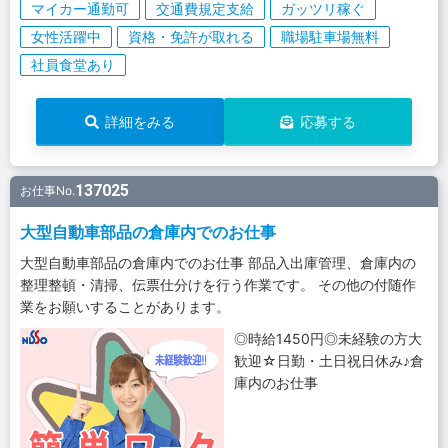
マイカー通勤可
交通費規定支給
ガッツリ稼ぐ
女性活躍中
資格・免許が取れる
職場駐車場無料
社員食堂あり
詳細をみる
応募する
137025
お仕事No.
大型自動車部品の倉庫内でのお仕事
大型自動車部品の倉庫内でのお仕事 部品入出庫管理、倉庫内の
整理整頓・清掃、伝票仕分けを行う作業です。 その他の付随作
業をお願いすることがあります。
◎時給1450円◎未経験の方大
歓迎☆日勤・土日祝日休み♪倉
庫内のお仕事