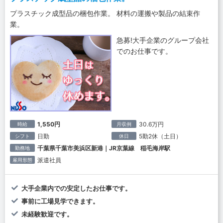
プラスチック成型品の梱包作業。 材料の運搬や製品の結束作
業。
急募!大手企業のグループ会社
でのお仕事です。
1,550円
30.6万円
時給
月収例
日勤
5勤2休（土日）
シフト
休日
千葉県千葉市美浜区新港｜JR京葉線 稲毛海岸駅
勤務地
派遣社員
雇用形態
大手企業内での安定したお仕事です。
事前に工場見学できます。
未経験歓迎です。