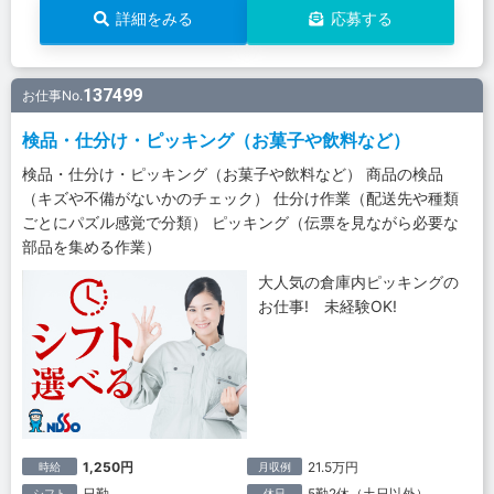
詳細をみる
応募する
137499
お仕事No.
検品・仕分け・ピッキング（お菓子や飲料など）
検品・仕分け・ピッキング（お菓子や飲料など） 商品の検品
（キズや不備がないかのチェック） 仕分け作業（配送先や種類
ごとにパズル感覚で分類） ピッキング（伝票を見ながら必要な
部品を集める作業）
大人気の倉庫内ピッキングの
お仕事! 未経験OK!
1,250円
21.5万円
時給
月収例
日勤
5勤2休（土日以外）
シフト
休日