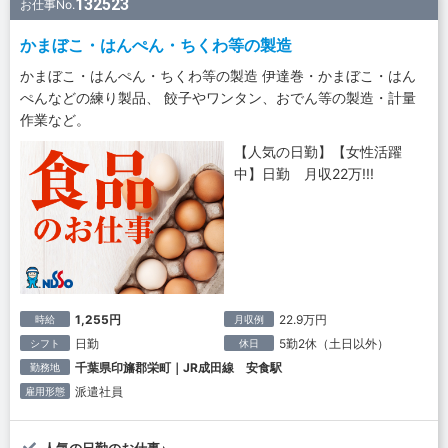
132523
お仕事No.
かまぼこ・はんぺん・ちくわ等の製造
かまぼこ・はんぺん・ちくわ等の製造 伊達巻・かまぼこ・はん
ぺんなどの練り製品、 餃子やワンタン、おでん等の製造・計量
作業など。
【人気の日勤】【女性活躍
中】日勤 月収22万!!!
1,255円
22.9万円
時給
月収例
日勤
5勤2休（土日以外）
シフト
休日
千葉県印旛郡栄町｜JR成田線 安食駅
勤務地
派遣社員
雇用形態