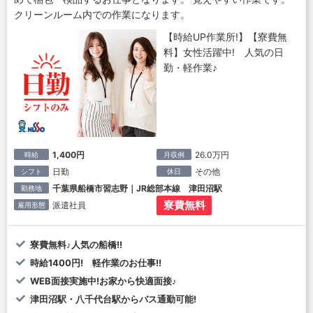
クリーンルーム内での作業になります。
【時給UP作業所!】【寮費無
料】女性活躍中! 人気の日
勤・軽作業♪
1,400円
26.0万円
時給
月収例
日勤
その他
シフト
休日
千葉県船橋市習志野｜JR総部本線 津田沼駅
勤務地
寮費無料
派遣社員
雇用形態
寮費無料♪人気の船橋!!
時給1400円! 軽作業のお仕事!!
WEB面接実施中!お家から快適面接♪
津田沼駅・八千代台駅からバス通勤可能!