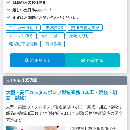
日勤のみのお仕事!!
嬉しい土日休みシフト!
まずはお気軽にお問い合わせください。
マイカー通勤可
未経験OK
交通費規定支給
ガッツリ稼ぐ
女性活躍中
給与前渡し
職場駐車場無料
簡単作業
詳細をみる
応募する
135788
お仕事No.
大型・高圧カスタムポンプ製造業務（加工・溶接・組
立・試験）
大型・高圧カスタムポンプ製造業務（加工・溶接・組立・試験）
部品の機械加工および溶接/組立および試験業務/生産設備の保全
業務など
【富津市】荏原製作所で大