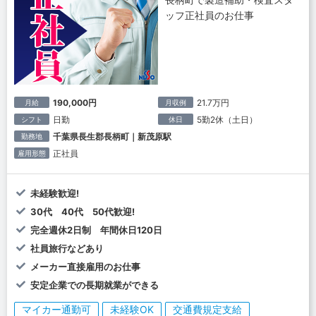
ッフ正社員のお仕事
190,000円
21.7万円
月給
月収例
日勤
5勤2休（土日）
シフト
休日
千葉県長生郡長柄町｜新茂原駅
勤務地
正社員
雇用形態
未経験歓迎!
30代 40代 50代歓迎!
完全週休2日制 年間休日120日
社員旅行などあり
メーカー直接雇用のお仕事
安定企業での長期就業ができる
マイカー通勤可
未経験OK
交通費規定支給