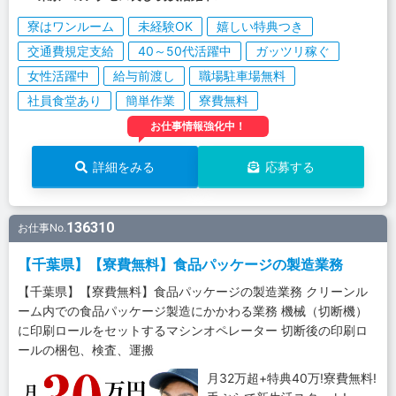
寮はワンルーム
未経験OK
嬉しい特典つき
交通費規定支給
40～50代活躍中
ガッツリ稼ぐ
女性活躍中
給与前渡し
職場駐車場無料
社員食堂あり
簡単作業
寮費無料
お仕事情報強化中！
詳細をみる
応募する
136310
お仕事No.
【千葉県】【寮費無料】食品パッケージの製造業務
【千葉県】【寮費無料】食品パッケージの製造業務 クリーンル
ーム内での食品パッケージ製造にかかわる業務 機械（切断機）
に印刷ロールをセットするマシンオペレーター 切断後の印刷ロ
ールの梱包、検査、運搬
月32万超+特典40万!寮費無料!