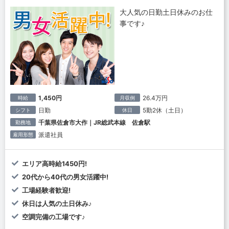
大人気の日勤土日休みのお仕
事です♪
1,450円
26.4万円
時給
月収例
日勤
5勤2休（土日）
シフト
休日
千葉県佐倉市大作｜JR総武本線 佐倉駅
勤務地
派遣社員
雇用形態
エリア高時給1450円!
20代から40代の男女活躍中!
工場経験者歓迎!
休日は人気の土日休み♪
空調完備の工場です♪