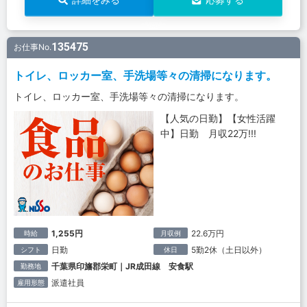
135475
お仕事No.
トイレ、ロッカー室、手洗場等々の清掃になります。
トイレ、ロッカー室、手洗場等々の清掃になります。
【人気の日勤】【女性活躍
中】日勤 月収22万!!!
1,255円
22.6万円
時給
月収例
日勤
5勤2休（土日以外）
シフト
休日
千葉県印旛郡栄町｜JR成田線 安食駅
勤務地
派遣社員
雇用形態