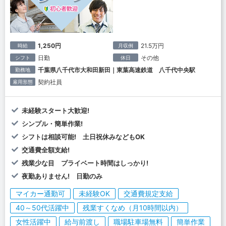
1,250円
21.5万円
時給
月収例
日勤
その他
シフト
休日
千葉県八千代市大和田新田｜東葉高速鉄道 八千代中央駅
勤務地
契約社員
雇用形態
未経験スタート大歓迎!
シンプル・簡単作業!
シフトは相談可能! 土日祝休みなどもOK
交通費全額支給!
残業少な目 プライベート時間はしっかり!
夜勤ありません! 日勤のみ
マイカー通勤可
未経験OK
交通費規定支給
40～50代活躍中
残業すくなめ（月10時間以内）
女性活躍中
給与前渡し
職場駐車場無料
簡単作業