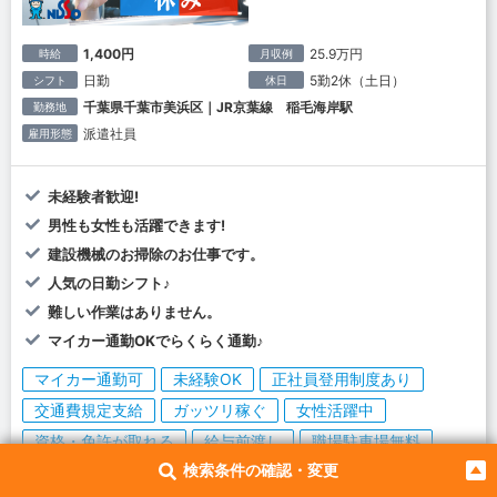
1,400円
25.9万円
時給
月収例
日勤
5勤2休（土日）
シフト
休日
千葉県千葉市美浜区｜JR京葉線 稲毛海岸駅
勤務地
派遣社員
雇用形態
未経験者歓迎!
男性も女性も活躍できます!
建設機械のお掃除のお仕事です。
人気の日勤シフト♪
難しい作業はありません。
マイカー通勤OKでらくらく通勤♪
マイカー通勤可
未経験OK
正社員登用制度あり
交通費規定支給
ガッツリ稼ぐ
女性活躍中
資格・免許が取れる
給与前渡し
職場駐車場無料
検索条件の確認・変更