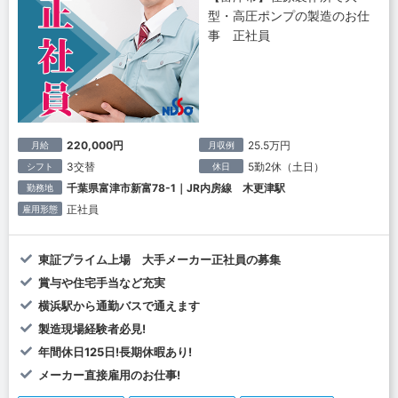
型・高圧ポンプの製造のお仕
事 正社員
220,000円
25.5万円
月給
月収例
3交替
5勤2休（土日）
シフト
休日
千葉県富津市新富78-1｜JR内房線 木更津駅
勤務地
正社員
雇用形態
東証プライム上場 大手メーカー正社員の募集
賞与や住宅手当など充実
横浜駅から通勤バスで通えます
製造現場経験者必見!
年間休日125日!長期休暇あり!
メーカー直接雇用のお仕事!