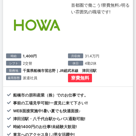
首都圏で働こう!寮費無料♪明る
い雰囲気の職場です!
1,400円
31.4万円
時給
月収例
2交替
4勤2休
シフト
休日
千葉県船橋市習志野｜JR総武本線 津田沼駅
勤務地
寮費無料
派遣社員
雇用形態
船橋市の朋和産業（株）でのお仕事です。
事前の工場見学可能!一度見に来て下さい!!
WEB面接実施中!暑い夏でも快適面接♪
津田沼駅・八千代台駅からバス通勤可能!
時給1400円のお仕事!未経験大歓迎!
東京へのアクセス良し!男女活躍中!