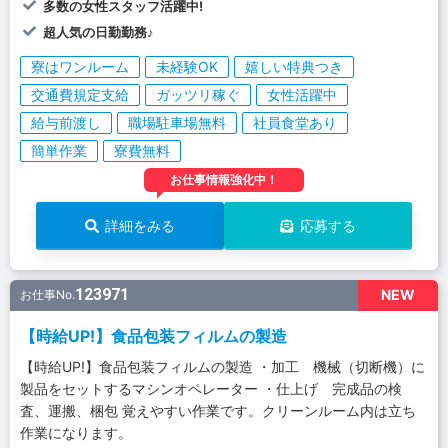
多数の女性スタッフ活躍中!
超人気の日勤勤務♪
寮はワンルーム
未経験OK
嬉しい特典つき
交通費規定支給
ガッツリ稼ぐ
女性活躍中
給与前渡し
職場駐車場無料
社員食堂あり
簡単作業
寮費無料
お仕事情報強化中！
詳細をみる
応募する
123971
NEW
お仕事No.
【時給UP!】食品包装フィルムの製造
【時給UP!】食品包装フィルムの製造 ・加工 機械（切断機）に
製品をセットするマシンオペレーター ・仕上げ 完成品の検
査、運搬、梱包 覚えやすい作業です。クリーンルーム内は立ち
作業になります。