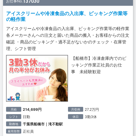
137030
お仕事No.
アイスクリームや冷凍食品の入出庫、ピッキング作業等
の軽作業
アイスクリームや冷凍食品の入出庫、ピッキング作業等の軽作業
各メーカーさんへの注文と届いた商品の搬入・お客様からの注文
確認 ・商品のピッキング・過不足がないかのチェック・在庫管
理、シフト管理
【船橋市】冷凍倉庫内でのピ
ッキング作業正社員のお仕
事 未経験歓迎
214,699円
27.2万円
月給
月収例
日勤
3勤3休
シフト
休日
千葉県船橋市｜滝不動駅
勤務地
正社員
雇用形態