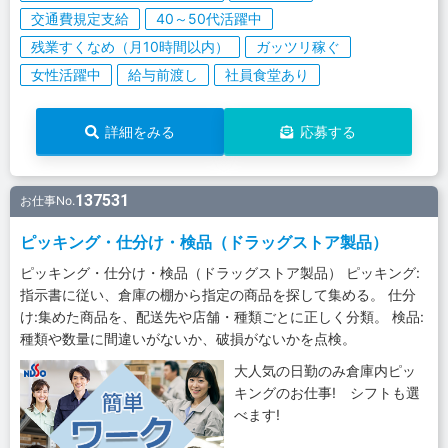
交通費規定支給
40～50代活躍中
残業すくなめ（月10時間以内）
ガッツリ稼ぐ
女性活躍中
給与前渡し
社員食堂あり
詳細をみる
応募する
137531
お仕事No.
ピッキング・仕分け・検品（ドラッグストア製品）
ピッキング・仕分け・検品（ドラッグストア製品） ピッキング:
指示書に従い、倉庫の棚から指定の商品を探して集める。 仕分
け:集めた商品を、配送先や店舗・種類ごとに正しく分類。 検品:
種類や数量に間違いがないか、破損がないかを点検。
大人気の日勤のみ倉庫内ピッ
キングのお仕事! シフトも選
べます!