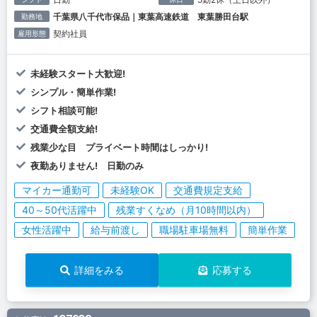
千葉県八千代市保品｜東葉高速鉄道 東葉勝田台駅
勤務地
契約社員
雇用形態
未経験スタート大歓迎!
シンプル・簡単作業!
シフト相談可能!
交通費全額支給!
残業少な目 プライベート時間はしっかり!
夜勤ありません! 日勤のみ
マイカー通勤可
未経験OK
交通費規定支給
40～50代活躍中
残業すくなめ（月10時間以内）
女性活躍中
給与前渡し
職場駐車場無料
簡単作業
詳細をみる
応募する