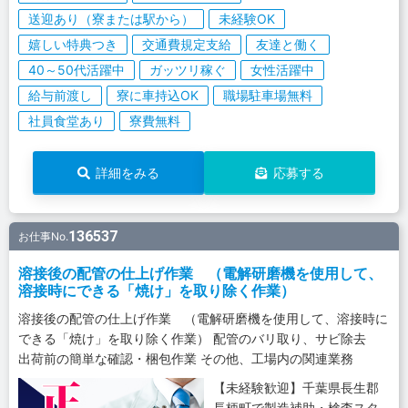
送迎あり（寮または駅から）
未経験OK
嬉しい特典つき
交通費規定支給
友達と働く
40～50代活躍中
ガッツリ稼ぐ
女性活躍中
給与前渡し
寮に車持込OK
職場駐車場無料
社員食堂あり
寮費無料
詳細をみる
応募する
136537
お仕事No.
溶接後の配管の仕上げ作業 （電解研磨機を使用して、
溶接時にできる「焼け」を取り除く作業）
溶接後の配管の仕上げ作業 （電解研磨機を使用して、溶接時に
できる「焼け」を取り除く作業） 配管のバリ取り、サビ除去
出荷前の簡単な確認・梱包作業 その他、工場内の関連業務
【未経験歓迎】千葉県長生郡
長柄町で製造補助・検査スタ