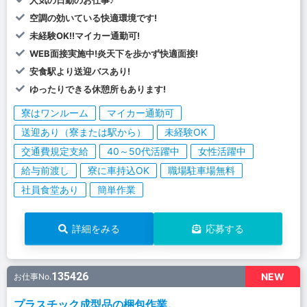
人気の日勤のお仕事♪
空調の効いている快適環境です!
未経験OK!!マイカー通勤可!
WEB面接実施中!炎天下を歩かず快適面接!
安食駅より送迎バスあり!
ゆったりできる休憩所もあります!
寮はワンルーム
マイカー通勤可
送迎あり（寮または駅から）
未経験OK
交通費規定支給
40～50代活躍中
女性活躍中
給与前渡し
寮に車持込OK
職場駐車場無料
社員食堂あり
簡単作業
詳細をみる
応募する
135426
NEW
お仕事No.
プラスチック成型品の梱包作業。