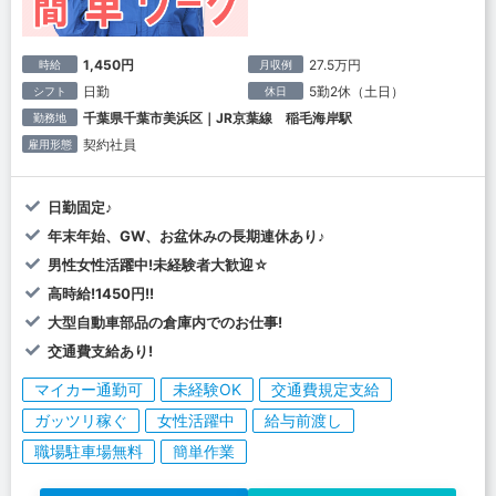
1,450円
27.5万円
時給
月収例
日勤
5勤2休（土日）
シフト
休日
千葉県千葉市美浜区｜JR京葉線 稲毛海岸駅
勤務地
契約社員
雇用形態
日勤固定♪
年末年始、GW、お盆休みの長期連休あり♪
男性女性活躍中!未経験者大歓迎☆
高時給!1450円!!
大型自動車部品の倉庫内でのお仕事!
交通費支給あり!
マイカー通勤可
未経験OK
交通費規定支給
ガッツリ稼ぐ
女性活躍中
給与前渡し
職場駐車場無料
簡単作業