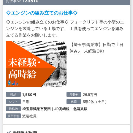
133810
お仕事No.
◇エンジンの組み立てのお仕事◇
◇エンジンの組み立てのお仕事◇ フォークリフト等の小型のエ
ンジンを製造している工場です。 工具を使ってエンジンを組み
立てる作業をお願いします。
【埼玉県鴻巣市】日勤で土日
休み♪ 未経験OK♪
1,580円
26.5万円
時給
月収例
日勤
5勤2休（土日）
シフト
休日
埼玉県鴻巣市箕田｜JR高崎線 北鴻巣駅
勤務地
派遣社員
雇用形態
未経験大歓迎!