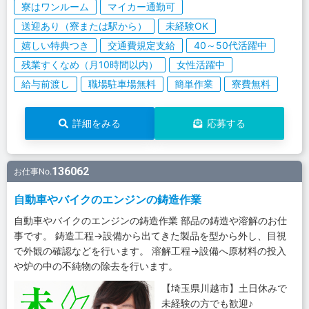
寮はワンルーム
マイカー通勤可
送迎あり（寮または駅から）
未経験OK
嬉しい特典つき
交通費規定支給
40～50代活躍中
残業すくなめ（月10時間以内）
女性活躍中
給与前渡し
職場駐車場無料
簡単作業
寮費無料
詳細をみる
応募する
136062
お仕事No.
自動車やバイクのエンジンの鋳造作業
自動車やバイクのエンジンの鋳造作業 部品の鋳造や溶解のお仕
事です。 鋳造工程→設備から出てきた製品を型から外し、目視
で外観の確認などを行います。 溶解工程→設備へ原材料の投入
や炉の中の不純物の除去を行います。
【埼玉県川越市】土日休みで
未経験の方でも歓迎♪