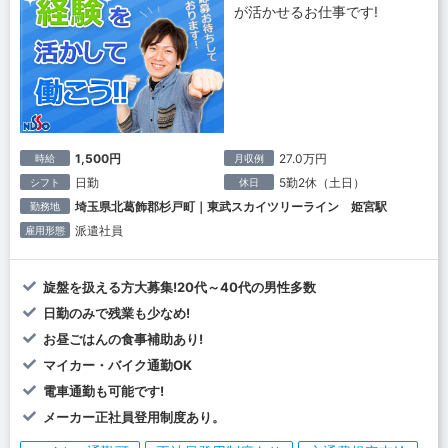
が活かせるお仕事です!
1,500円
27.0万円
時給
月収例
日勤
5勤2休（土日）
シフト
休日
埼玉県北葛飾郡杉戸町｜東武スカイツリーライン 姫宮駅
勤務地
派遣社員
雇用形態
旋盤を扱える方大募集!20代～40代の男性多数
日勤のみで残業も少なめ!
お昼ごはんの食事補助あり!
マイカー・バイク通勤OK
電車通勤も可能です!
メーカー正社員登用制度あり。