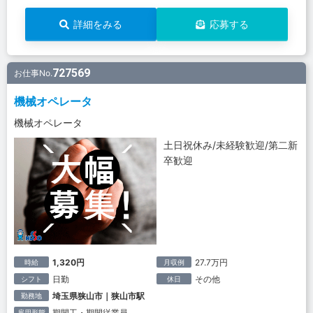
詳細をみる
応募する
727569
お仕事No.
機械オペレータ
機械オペレータ
土日祝休み/未経験歓迎/第二新
卒歓迎
1,320円
27.7万円
時給
月収例
日勤
その他
シフト
休日
埼玉県狭山市｜狭山市駅
勤務地
期間工・期間従業員
雇用形態