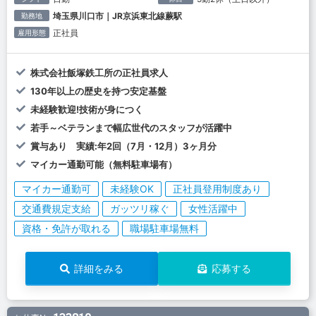
埼玉県川口市｜JR京浜東北線蕨駅
勤務地
正社員
雇用形態
株式会社飯塚鉄工所の正社員求人
130年以上の歴史を持つ安定基盤
未経験歓迎!技術が身につく
若手～ベテランまで幅広世代のスタッフが活躍中
賞与あり 実績:年2回（7月・12月）3ヶ月分
マイカー通勤可能（無料駐車場有）
マイカー通勤可
未経験OK
正社員登用制度あり
交通費規定支給
ガッツリ稼ぐ
女性活躍中
資格・免許が取れる
職場駐車場無料
詳細をみる
応募する