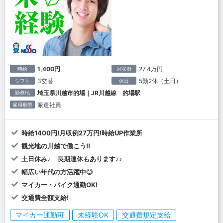
1,400円
27.4万円
時給
月収例
3交替
5勤2休（土日）
シフト
休日
埼玉県川越市的場｜JR川越線 的場駅
勤務地
派遣社員
雇用形態
時給1400円!月収例27万円!時給UP作業所
観光地の川越で働こう!!
土日休み♪ 長期連休もあります♪♪
幅広い年代の方活躍中◎
マイカー・バイク通勤OK!
交通費全額支給!
マイカー通勤可
未経験OK
交通費規定支給