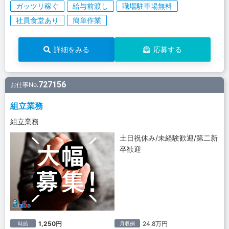
ガッツリ稼ぐ
給与前渡し
職場駐車場無料
社員食堂あり
簡単作業
詳細をみる
応募する
727156
お仕事No.
組立業務
組立業務
土日祝休み/未経験歓迎/第二新
卒歓迎
1,250円
24.8万円
時給
月収例