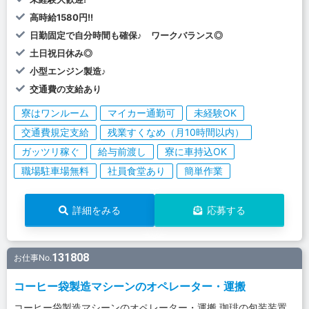
高時給1580円!!
日勤固定で自分時間も確保♪ ワークバランス◎
土日祝日休み◎
小型エンジン製造♪
交通費の支給あり
寮はワンルーム
マイカー通勤可
未経験OK
交通費規定支給
残業すくなめ（月10時間以内）
ガッツリ稼ぐ
給与前渡し
寮に車持込OK
職場駐車場無料
社員食堂あり
簡単作業
詳細をみる
応募する
131808
お仕事No.
コーヒー袋製造マシーンのオペレーター・運搬
コーヒー袋製造マシーンのオペレーター・運搬 珈琲の包装装置