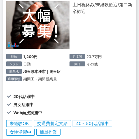
土日祝休み/未経験歓迎/第二新
卒歓迎
1,200円
23.7万円
時給
月収例
日勤
その他
シフト
休日
埼玉県本庄市｜児玉駅
勤務地
期間工・期間従業員
雇用形態
20代活躍中
男女活躍中
Web面接実施中
未経験OK
交通費規定支給
40～50代活躍中
女性活躍中
簡単作業