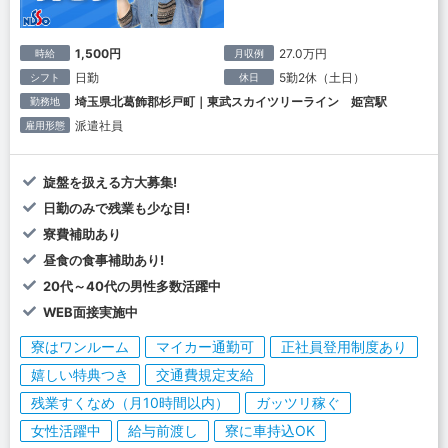
1,500円
27.0万円
時給
月収例
日勤
5勤2休（土日）
シフト
休日
埼玉県北葛飾郡杉戸町｜東武スカイツリーライン 姫宮駅
勤務地
派遣社員
雇用形態
旋盤を扱える方大募集!
日勤のみで残業も少な目!
寮費補助あり
昼食の食事補助あり!
20代～40代の男性多数活躍中
WEB面接実施中
寮はワンルーム
マイカー通勤可
正社員登用制度あり
嬉しい特典つき
交通費規定支給
残業すくなめ（月10時間以内）
ガッツリ稼ぐ
女性活躍中
給与前渡し
寮に車持込OK