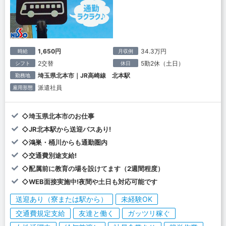
1,650円
34.3万円
時給
月収例
2交替
5勤2休（土日）
シフト
休日
埼玉県北本市｜JR高崎線 北本駅
勤務地
派遣社員
雇用形態
◇埼玉県北本市のお仕事
◇JR北本駅から送迎バスあり!
◇鴻巣・桶川からも通勤圏内
◇交通費別途支給!
◇配属前に教育の場を設けてます（2週間程度）
◇WEB面接実施中!夜間や土日も対応可能です
送迎あり（寮または駅から）
未経験OK
交通費規定支給
友達と働く
ガッツリ稼ぐ