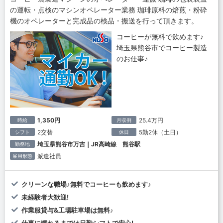
の運転・点検のマシンオペレーター業務 珈琲原料の焙煎・粉砕
機のオペレーターと完成品の検品・搬送を行って頂きます。
コーヒーが無料で飲めます♪
埼玉県熊谷市でコーヒー製造
のお仕事♪
1,350円
25.4万円
時給
月収例
2交替
5勤2休（土日）
シフト
休日
埼玉県熊谷市万吉｜JR高崎線 熊谷駅
勤務地
派遣社員
雇用形態
クリーンな職場♪無料でコーヒーも飲めます♪
未経験者大歓迎!
作業服貸与&工場駐車場は無料♪