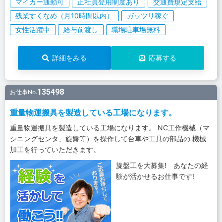
マイカー通勤可
正社員登用制度あり
交通費規定支給
残業すくなめ（月10時間以内）
ガッツリ稼ぐ
女性活躍中
給与前渡し
職場駐車場無料
詳細をみる
応募する
135498
お仕事No.
重量物運搬具を製造している工場になります。
重量物運搬具を製造している工場になります。 NC工作機械（マ
シニングセンタ、旋盤等）を操作して台車や工具の部品の 機械
加工を行っていただきます。
旋盤工を大募集! あなたの経
験が活かせるお仕事です!