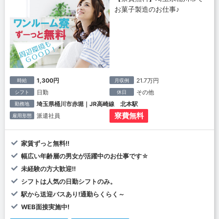
お菓子製造のお仕事♪
1,300円
21.7万円
時給
月収例
日勤
その他
シフト
休日
埼玉県桶川市赤堀｜JR高崎線 北本駅
勤務地
寮費無料
派遣社員
雇用形態
家賃ずっと無料!!
幅広い年齢層の男女が活躍中のお仕事です☆
未経験の方大歓迎!!
シフトは人気の日勤シフトのみ。
駅から送迎バスあり!通勤らくらく～
WEB面接実施中!