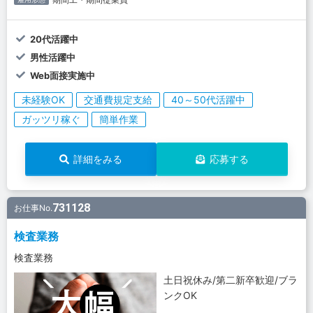
20代活躍中
男性活躍中
Web面接実施中
未経験OK
交通費規定支給
40～50代活躍中
ガッツリ稼ぐ
簡単作業
詳細をみる
応募する
731128
お仕事No.
検査業務
検査業務
土日祝休み/第二新卒歓迎/ブラ
ンクOK