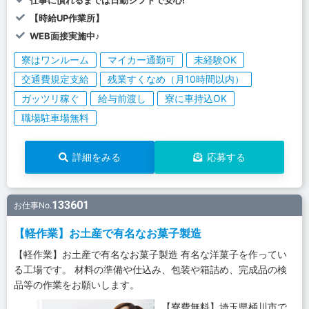
仕事に慣れるまでは日勤シフトで安心!
【時給UP作業所】
WEB面接実施中♪
寮はワンルーム
マイカー通勤可
未経験OK
交通費規定支給
残業すくなめ（月10時間以内）
ガッツリ稼ぐ
給与前渡し
寮に車持込OK
職場駐車場無料
詳細をみる
応募する
133601
お仕事No.
【軽作業】お土産で有名なお菓子製造
【軽作業】お土産で有名なお菓子製造 有名な洋菓子を作ってい
る工場です。 材料の準備や仕込み、包装や箱詰め、完成品の検
品等の作業をお願いします。
【寮費無料】埼玉県桶川市で