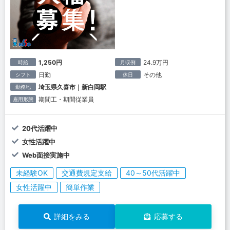
1,250円
24.9万円
時給
月収例
日勤
その他
シフト
休日
埼玉県久喜市｜新白岡駅
勤務地
期間工・期間従業員
雇用形態
20代活躍中
女性活躍中
Web面接実施中
未経験OK
交通費規定支給
40～50代活躍中
女性活躍中
簡単作業
詳細をみる
応募する