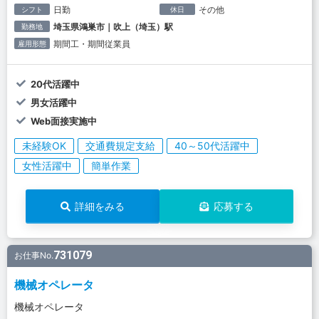
日勤
その他
シフト
休日
埼玉県鴻巣市｜吹上（埼玉）駅
勤務地
期間工・期間従業員
雇用形態
20代活躍中
男女活躍中
Web面接実施中
未経験OK
交通費規定支給
40～50代活躍中
女性活躍中
簡単作業
詳細をみる
応募する
731079
お仕事No.
機械オペレータ
機械オペレータ