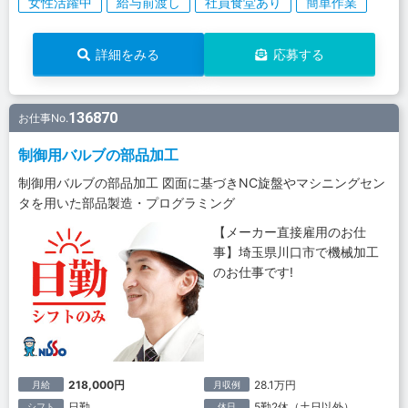
女性活躍中
給与前渡し
社員食堂あり
簡単作業
詳細をみる
応募する
136870
お仕事No.
制御用バルブの部品加工
制御用バルブの部品加工 図面に基づきNC旋盤やマシニングセン
タを用いた部品製造・プログラミング
【メーカー直接雇用のお仕
事】埼玉県川口市で機械加工
のお仕事です!
218,000円
28.1万円
月給
月収例
日勤
5勤2休（土日以外）
シフト
休日