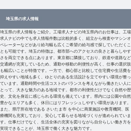
埼玉県の求人情報
埼玉県の求人情報をご紹介。工場求人ナビの埼玉県内のお仕事は、工場
求人ナビの中でも求人情報件数は比較的多く、組立から検査やマシンオ
ペレーターなどがあり給与幅も広くご希望の給与感で探していただくこ
とも可能です。埼玉の特徴は、都市部へのアクセスの良さと暮らしやす
さを両立できる点にあります。東京都に隣接しており、鉄道や道路など
交通網が充実しているため、通勤や移動の利便性が高く、仕事の選択肢
も幅広いことが特徴です。一方で、都心部と比較して住宅費や生活費を
抑えやすい地域も多く、ゆとりのある生活設計を立てやすい環境が整っ
ています。通勤時間や生活コストのバランスを考えながら働きたい人に
とって、大きな魅力のある地域です。都市の利便性だけでなく自然や歴
史、文化を身近に感じられる環境も備えています。県内には公園や自然
豊かなエリアも多く、休日にはリフレッシュしやすい環境があります。
また、県庁所在地である さいたま市 を中心に商業施設や教育機関、医
療機関も充実しており、安心して暮らせる地域づくりが進められていま
す。仕事だけでなく、生活全体の充実を図りながら自分らしい働き方を
実現できることが、埼玉県で働く大きな魅力です。