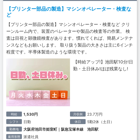
【プリンター部品の製造】マシンオペレーター・検査な
ど
【プリンター部品の製造】マシンオペレーター・検査など クリ
ーンルーム内で、装置のペレーターや製品の検査等の作業。 検
査は目視と顕微鏡検査があります。慣れてくれば、簡易メンテナ
ンスなどもお願いします。 取り扱う製品の大きさは主に6インチ
程度です。半導体製造のような環境です。
【時給アップ!】池田駅10分!日
勤・土日休み!ほぼ残業なし!
1,530円
23.7万円
時給
月収例
日勤
5勤2休（土日）
シフト
休日
大阪府池田市姫室町｜阪急宝塚本線 池田駅
勤務地
派遣社員
雇用形態