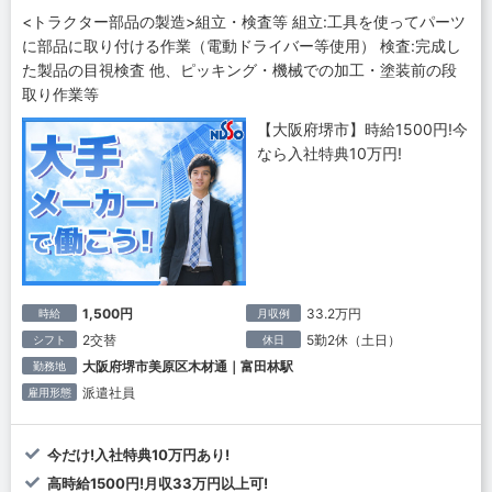
<トラクター部品の製造>組立・検査等 組立:工具を使ってパーツ
に部品に取り付ける作業（電動ドライバー等使用） 検査:完成し
た製品の目視検査 他、ピッキング・機械での加工・塗装前の段
取り作業等
【大阪府堺市】時給1500円!今
なら入社特典10万円!
1,500円
33.2万円
時給
月収例
2交替
5勤2休（土日）
シフト
休日
大阪府堺市美原区木材通｜富田林駅
勤務地
派遣社員
雇用形態
今だけ!入社特典10万円あり!
高時給1500円!月収33万円以上可!