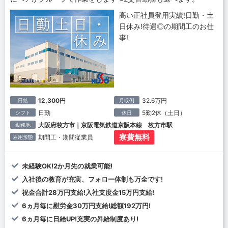
高い正社員登用実績!日勤・土
日休み!待遇◎の期間工のお仕
事!
12,300円
32.6万円
日給
月収例
日勤
5勤2休（土日）
シフト
休日
大阪府枚方市｜京阪電気鉄道京阪本線 枚方市駅
勤務地
寮費無料
期間工・期間従業員
雇用形態
未経験OK!2か月先の就業可能!
入社後の教育が充実、フォロー体制も万全です!
祝金合計28万円支給!入社支度金15万円支給!
6ヵ月毎に慰労金30万円支給!総額192万円!
6ヵ月毎に日給UP!充実の昇給制度あり!