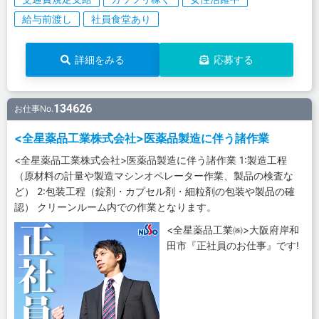
給与前渡し
社員食堂あり
詳細をみる
応募する
134626
お仕事No.
<全星薬品工業株式会社>医薬品製造に伴う諸作業
<全星薬品工業株式会社>医薬品製造に伴う諸作業 1:製造工程
（原材料の計量や製造マシンオペレーター作業、製品の検査な
ど） 2:包装工程（錠剤・カプセル剤・細粒剤の包装や製品の確
認） クリーンルーム内での作業となります。
<全星薬品工業㈱>大阪府岸和
田市『正社員のお仕事』です!