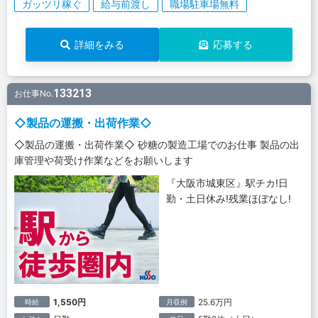
ガッツリ稼ぐ
給与前渡し
職場駐車場無料
詳細をみる
応募する
133213
お仕事No.
◇製品の運搬・出荷作業◇
◇製品の運搬・出荷作業◇ 砂糖の製造工場でのお仕事 製品の出
庫管理や荷受け作業などをお願いします
『大阪市城東区』駅チカ!日
勤・土日休み!残業ほぼなし!
1,550円
25.6万円
時給
月収例