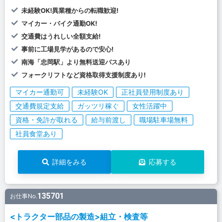
未経験OK!異業種からの転職歓迎!
マイカー・バイク通勤OK!
交通費はうれしい全額支給!
事前に工場見学があるので安心!
南海「忠岡駅」より無料送迎バスあり
フォークリフトなど資格取得支援制度あり!
マイカー通勤可
未経験OK
正社員登用制度あり
交通費規定支給
ガッツリ稼ぐ
女性活躍中
資格・免許が取れる
給与前渡し
職場駐車場無料
社員食堂あり
詳細をみる
応募する
135701
お仕事No.
<トラクター部品の製造>組立・検査等