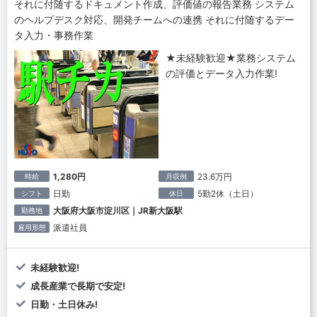
それに付随するドキュメント作成、評価値の報告業務 システム
のヘルプデスク対応、開発チームへの連携 それに付随するデー
タ入力・事務作業
★未経験歓迎★業務システム
の評価とデータ入力作業!
1,280円
23.6万円
時給
月収例
日勤
5勤2休（土日）
シフト
休日
大阪府大阪市淀川区｜JR新大阪駅
勤務地
派遣社員
雇用形態
未経験歓迎!
成長産業で長期で安定!
日勤・土日休み!