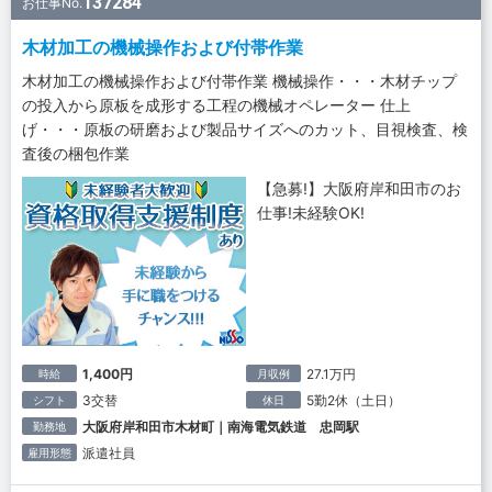
137284
お仕事No.
木材加工の機械操作および付帯作業
木材加工の機械操作および付帯作業 機械操作・・・木材チップ
の投入から原板を成形する工程の機械オペレーター 仕上
げ・・・原板の研磨および製品サイズへのカット、目視検査、検
査後の梱包作業
【急募!】大阪府岸和田市のお
仕事!未経験OK!
1,400円
27.1万円
時給
月収例
3交替
5勤2休（土日）
シフト
休日
大阪府岸和田市木材町｜南海電気鉄道 忠岡駅
勤務地
派遣社員
雇用形態