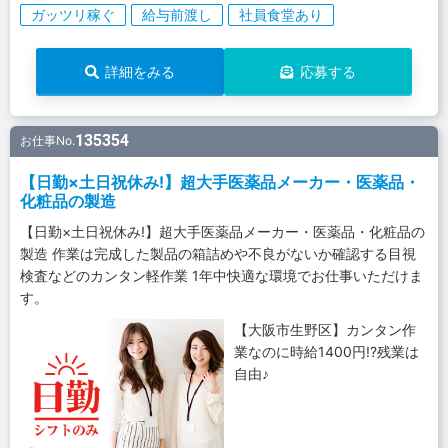
ガッツリ稼ぐ
給与前渡し
社員食堂あり
詳細をみる
応募する
135354
お仕事No.
【日勤×土日祝休み!】超大手医薬品メーカー・医薬品・
化粧品の製造
【日勤×土日祝休み!】超大手医薬品メーカー・医薬品・化粧品の
製造 作業は完成した製品の箱詰めや不良がないか確認する目視
検査などのカンタン軽作業 1年中快適な環境でお仕事いただけま
す。
【大阪市生野区】カンタン作
業なのに時給1400円!?残業は
自由♪