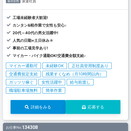
派遣社員
雇用形態
工場未経験者大歓迎!
カンタン&軽作業で女性も安心♪
20代～40代の男女活躍中!
人気の日勤×土日休み☆
事前の工場見学あり!
マイカー・バイク通勤OK!交通費全額支給♪
マイカー通勤可
未経験OK
正社員登用制度あり
交通費規定支給
残業すくなめ（月10時間以内）
ガッツリ稼ぐ
女性活躍中
給与前渡し
職場駐車場無料
簡単作業
詳細をみる
応募する
134308
お仕事No.