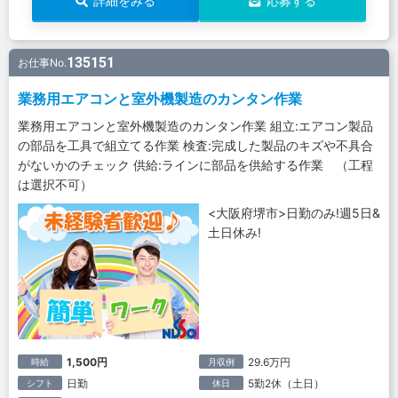
詳細をみる
応募する
135151
お仕事No.
業務用エアコンと室外機製造のカンタン作業
業務用エアコンと室外機製造のカンタン作業 組立:エアコン製品
の部品を工具で組立てる作業 検査:完成した製品のキズや不具合
がないかのチェック 供給:ラインに部品を供給する作業 （工程
は選択不可）
<大阪府堺市>日勤のみ!週5日&
土日休み!
1,500円
29.6万円
時給
月収例
日勤
5勤2休（土日）
シフト
休日