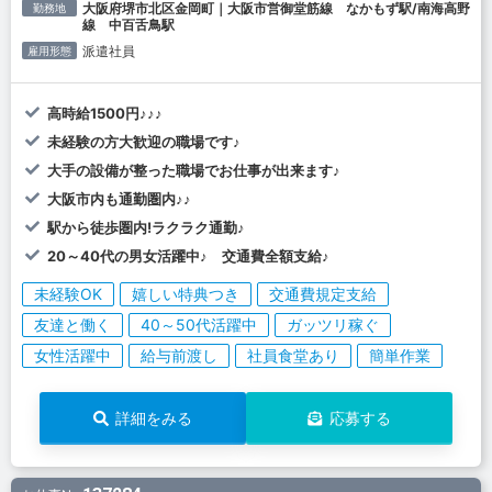
大阪府堺市北区金岡町｜大阪市営御堂筋線 なかもず駅/南海高野
勤務地
線 中百舌鳥駅
派遣社員
雇用形態
高時給1500円♪♪♪
未経験の方大歓迎の職場です♪
大手の設備が整った職場でお仕事が出来ます♪
大阪市内も通勤圏内♪♪
駅から徒歩圏内!ラクラク通勤♪
20～40代の男女活躍中♪ 交通費全額支給♪
未経験OK
嬉しい特典つき
交通費規定支給
友達と働く
40～50代活躍中
ガッツリ稼ぐ
女性活躍中
給与前渡し
社員食堂あり
簡単作業
詳細をみる
応募する