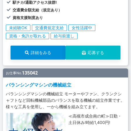
駅チカ!通勤アクセス抜群!
交通費全額支給（規定あり）
資格支援制度あり
未経験OK
交通費規定支給
女性活躍中
資格・免許が取れる
給与前渡し
詳細をみる
応募する
135042
お仕事No.
バランシングマシンの機械組立
バランシングマシンの機械組立 モーターやファン、クランクシ
ャフトなど回転機械部品のバランスを取る機械の組立作業です。
様々な工具を使用し、一から機械を組み立てます。
≪高槻市成合南の町≫日勤・
土日休み!時給1,400円!