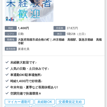
1,400円
27.8万円
時給
月収例
日勤
5勤2休（土日）
シフト
休日
大阪府高槻市成合南の町｜JR京都線 高槻駅、阪急京都線 高槻
勤務地
市駅
派遣社員
雇用形態
未経験大歓迎です♪
人気の日勤・土日休みです♪
車通勤OK!駐車場無料♪
時給1,400円で好待遇♪
年末年始・夏季など長期休暇あり!
空調完備で快適環境☆
マイカー通勤可
未経験OK
交通費規定支給