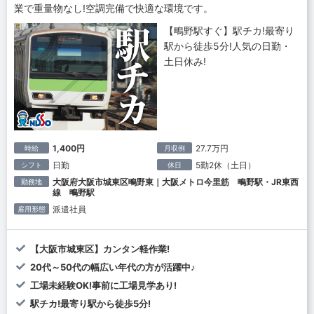
業で重量物なし!空調完備で快適な環境です。
【鴫野駅すぐ】駅チカ!最寄り
駅から徒歩5分!人気の日勤・
土日休み!
1,400円
27.7万円
時給
月収例
日勤
5勤2休（土日）
シフト
休日
大阪府大阪市城東区鴫野東｜大阪メトロ今里筋 鴫野駅・JR東西
勤務地
線 鴫野駅
派遣社員
雇用形態
【大阪市城東区】カンタン軽作業!
20代～50代の幅広い年代の方が活躍中♪
工場未経験OK!事前に工場見学あり!
駅チカ!最寄り駅から徒歩5分!