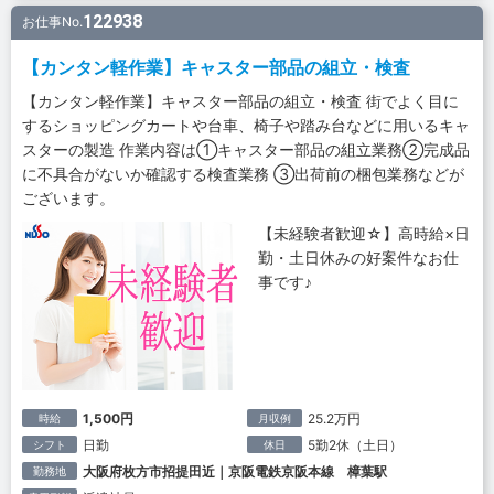
122938
お仕事No.
【カンタン軽作業】キャスター部品の組立・検査
【カンタン軽作業】キャスター部品の組立・検査 街でよく目に
するショッピングカートや台車、椅子や踏み台などに用いるキャ
スターの製造 作業内容は①キャスター部品の組立業務②完成品
に不具合がないか確認する検査業務 ③出荷前の梱包業務などが
ございます。
【未経験者歓迎☆】高時給×日
勤・土日休みの好案件なお仕
事です♪
1,500円
25.2万円
時給
月収例
日勤
5勤2休（土日）
シフト
休日
大阪府枚方市招提田近｜京阪電鉄京阪本線 樟葉駅
勤務地