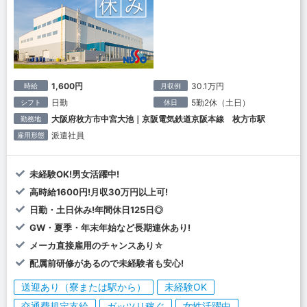
1,600円
30.1万円
時給
月収例
日勤
5勤2休（土日）
シフト
休日
大阪府枚方市中宮大池｜京阪電気鉄道京阪本線 枚方市駅
勤務地
派遣社員
雇用形態
未経験OK!男女活躍中!
高時給1600円!月収30万円以上可!
日勤・土日休み!年間休日125日◎
GW・夏季・年末年始など長期連休あり!
メーカ直接雇用のチャンスあり☆
配属前研修があるので未経験者も安心!
送迎あり（寮または駅から）
未経験OK
交通費規定支給
ガッツリ稼ぐ
女性活躍中