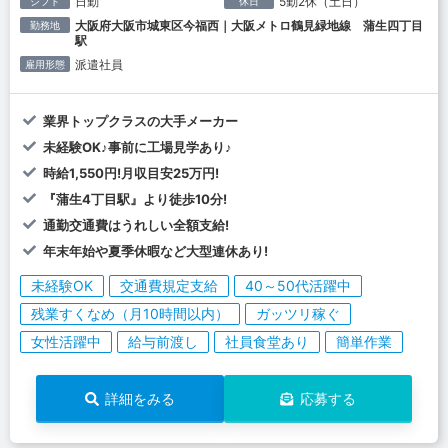
日勤
5勤2休（土日）
シフト
休日
大阪府大阪市城東区今福西｜大阪メトロ鶴見緑地線 蒲生四丁目
勤務地
駅
派遣社員
雇用形態
業界トップクラスの大手メーカー
未経験OK♪事前に工場見学あり♪
時給1,550円!月収目安25万円!
『蒲生4丁目駅』より徒歩10分!
通勤交通費はうれしい全額支給!
年末年始や夏季休暇など大型連休あり!
未経験OK
交通費規定支給
40～50代活躍中
残業すくなめ（月10時間以内）
ガッツリ稼ぐ
女性活躍中
給与前渡し
社員食堂あり
簡単作業
詳細をみる
応募する