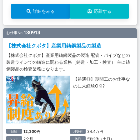
詳細をみる
応募する
130913
お仕事No.
【株式会社クボタ】産業用鋳鋼製品の製造
【株式会社クボタ】産業用鋳鋼製品の製造 配管・パイプなどの
製造ラインでの鋳造に関わる業務（鋳造・加工・検査） 主に鋳
鋼製品の検査業務になります。
【処遇◎】期間工のお仕事な
のに未経験OK!?
12,300円
34.4万円
日給
月収例
2交替
5勤2休（土日）
シフト
休日