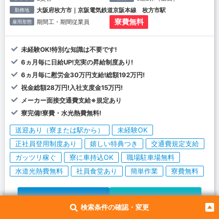
大阪府枚方市｜京阪電気鉄道京阪本線 枚方市駅
勤務地
寮費無料
期間工・期間従業員
雇用形態
未経験OK!特別な知識は不要です!
6ヵ月毎に日給UP!充実の昇給制度あり!
6ヵ月毎に慰労金30万円支給!総額192万円!
祝金総額28万円!入社支度金15万円!
メーカー面接交通費支給※規定あり
寮完備!寮費・水光熱費無料!
送迎あり（寮または駅から）
未経験OK
正社員登用制度あり
嬉しい特典つき
交通費規定支給
ガッツリ稼ぐ
寮に車持込OK
職場駐車場無料
水道光熱費無料
社員食堂あり
簡単作業
寮費無料
詳細をみる
応募する
検索条件の確認・変更