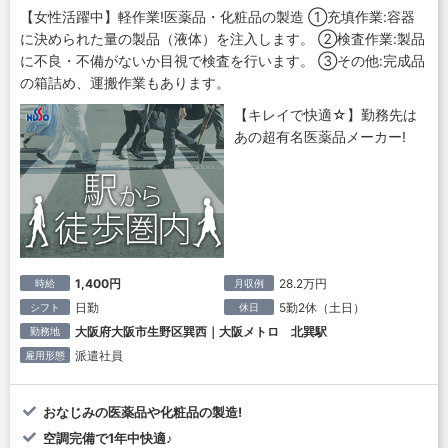
【女性活躍中】軽作業!医薬品・化粧品の製造 ①充填作業:容器
に決められた量の製品（液体）を注入します。 ②検査作業:製品
に不良・不備がないか目視で検査を行います。 ③その他:完成品
の箱詰め、運搬作業もあります。
【キレイで快適☆】勤務先は
あの超有名医薬品メーカー!
1,400円
28.2万円
時給
月収例
日勤
5勤2休（土日）
シフト
休日
大阪府大阪市生野区巽西｜大阪メトロ 北巽駅
勤務地
派遣社員
雇用形態
おなじみの医薬品や化粧品の製造!
空調完備で1年中快適♪