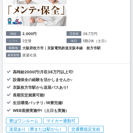
2,000円
38.7万円
時給
月収例
2交替
5勤2休（土日）
シフト
休日
大阪府枚方市｜京阪電気鉄道京阪本線 枚方市駅
勤務地
派遣社員
雇用形態
高時給2000円!月収38万円以上可!
設備保全の経験を活かしませんか♪
京阪枚方市駅から送迎バスあり!
長期安定就業可能!
生活環境バッチリ♪1R寮完備!
WEB面接実施中!（土日も実施）
寮はワンルーム
マイカー通勤可
送迎あり（寮または駅から）
交通費規定支給