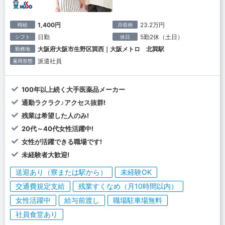
1,400円
23.2万円
時給
月収例
日勤
5勤2休（土日）
シフト
休日
大阪府大阪市生野区巽西｜大阪メトロ 北巽駅
勤務地
派遣社員
雇用形態
100年以上続く大手医薬品メーカー
通勤ラクラク♪アクセス抜群!
残業は希望した人のみ!
20代～40代女性活躍中!
女性が活躍できる職場です!
未経験者大歓迎!
送迎あり（寮または駅から）
未経験OK
交通費規定支給
残業すくなめ（月10時間以内）
女性活躍中
給与前渡し
職場駐車場無料
社員食堂あり