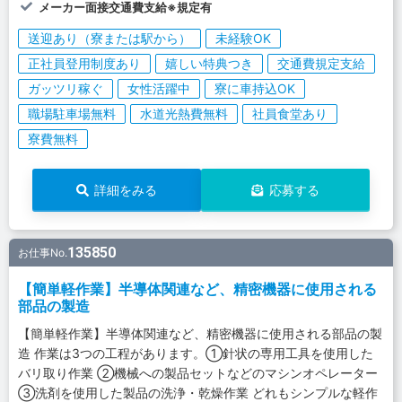
メーカー面接交通費支給※規定有
送迎あり（寮または駅から）
未経験OK
正社員登用制度あり
嬉しい特典つき
交通費規定支給
ガッツリ稼ぐ
女性活躍中
寮に車持込OK
職場駐車場無料
水道光熱費無料
社員食堂あり
寮費無料
詳細をみる
応募する
135850
お仕事No.
【簡単軽作業】半導体関連など、精密機器に使用される
部品の製造
【簡単軽作業】半導体関連など、精密機器に使用される部品の製
造 作業は3つの工程があります。①針状の専用工具を使用した
バリ取り作業 ②機械への製品セットなどのマシンオペレーター
③洗剤を使用した製品の洗浄・乾燥作業 どれもシンプルな軽作