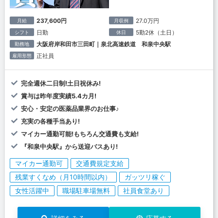
237,600円
27.0万円
月給
月収例
日勤
5勤2休（土日）
シフト
休日
大阪府岸和田市三田町｜泉北高速鉄道 和泉中央駅
勤務地
正社員
雇用形態
完全週休二日制!土日祝休み!
賞与は昨年度実績5.4カ月!
安心・安定の医薬品業界のお仕事♪
充実の各種手当あり!
マイカー通勤可能!もちろん交通費も支給!
『和泉中央駅』から送迎バスあり!
マイカー通勤可
交通費規定支給
残業すくなめ（月10時間以内）
ガッツリ稼ぐ
女性活躍中
職場駐車場無料
社員食堂あり