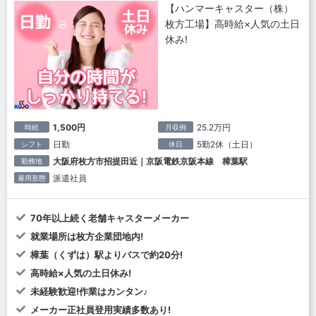
【ハンマーキャスター（株）
枚方工場】高時給×人気の土日
休み!
1,500円
25.2万円
時給
月収例
日勤
5勤2休（土日）
シフト
休日
大阪府枚方市招提田近｜京阪電鉄京阪本線 樟葉駅
勤務地
派遣社員
雇用形態
70年以上続く老舗キャスターメーカー
就業場所は枚方企業団地内!
樟葉（くずは）駅よりバスで約20分!
高時給×人気の土日休み!
未経験歓迎!作業はカンタン♪
メーカー正社員登用実績多数あり!