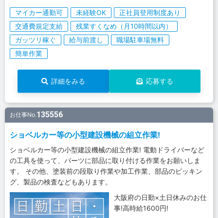
マイカー通勤可
未経験OK
正社員登用制度あり
交通費規定支給
残業すくなめ（月10時間以内）
ガッツリ稼ぐ
給与前渡し
職場駐車場無料
簡単作業
詳細をみる
応募する
135556
お仕事No.
ショベルカー等の小型建設機械の組立作業!
ショベルカー等の小型建設機械の組立作業! 電動ドライバーなど
の工具を使って、パーツに部品に取り付ける作業をお願いしま
す。 その他、塗装前の段取り作業や加工作業、部品のピッキン
グ、製品の検査などもあります。
大阪府の日勤×土日休みのお仕
事!高時給1600円!