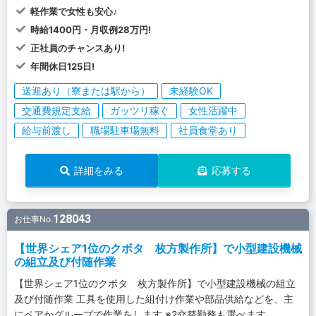
軽作業で女性も安心♪
時給1400円・月収例28万円!
正社員のチャンスあり!
年間休日125日!
送迎あり（寮または駅から）
未経験OK
交通費規定支給
ガッツリ稼ぐ
女性活躍中
給与前渡し
職場駐車場無料
社員食堂あり
詳細をみる
応募する
128043
お仕事No.
【世界シェア1位のクボタ 枚方製作所】で小型建設機械
の組立及び付随作業
【世界シェア1位のクボタ 枚方製作所】で小型建設機械の組立
及び付随作業 工具を使用した組付け作業や部品供給などを、主
にペアかグループで作業をします ※2交替勤務も選べます。