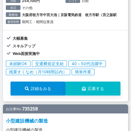
254,100円
日勤
月給
シフト
その他
休日
大阪府枚方市中宮大池｜京阪電気鉄道 枚方市駅（宮之阪駅
勤務地
期間工・期間従業員
雇用形態
大幅募集
スキルアップ
Web面接実施中
未経験OK
交通費規定支給
40～50代活躍中
残業すくなめ（月10時間以内）
簡単作業
詳細をみる
応募する
735258
お仕事No.
小型建設機械の製造
小型建設機械の製造