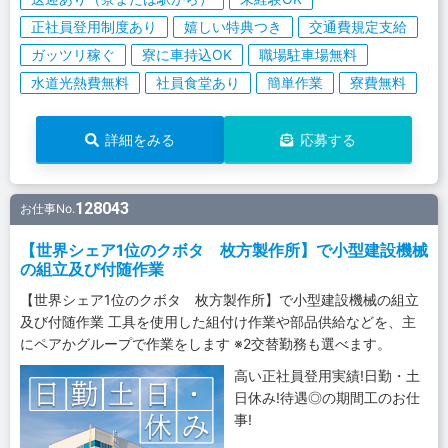
正社員登用制度あり
嬉しい特典つき
交通費規定支給
ガッツリ稼ぐ
寮に車持込OK
職場駐車場無料
水道光熱費無料
社員食堂あり
簡単作業
寮費無料
詳細をみる
応募する
128043
お仕事No.
【世界シェア1位のクボタ 枚方製作所】で小型建設機械
の組立及び付随作業
【世界シェア1位のクボタ 枚方製作所】で小型建設機械の組立
及び付随作業 工具を使用した組付け作業や部品供給などを、主
にペアかグループで作業をします ※2交替勤務も選べます。
高い正社員登用実績!日勤・土
日休み!待遇◎の期間工のお仕
事!