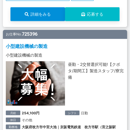
詳細をみる
応募する
725396
お仕事No.
小型建設機械の製造
小型建設機械の製造
昼勤・2交替選択可能!【クボ
タ/期間工】製造スタッフ/寮完
備
254,100円
日勤
月給
シフト
その他
休日
大阪府枚方市中宮大池｜京阪電気鉄道 枚方市駅（宮之阪駅
勤務地