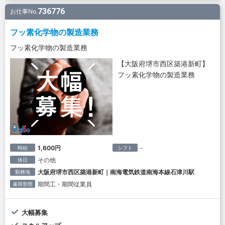
736776
お仕事No.
フッ素化学物の製造業務
フッ素化学物の製造業務
【大阪府堺市西区築港新町】
フッ素化学物の製造業務
1,600円
-
時給
シフト
その他
休日
大阪府堺市西区築港新町｜南海電気鉄道南海本線石津川駅
勤務地
期間工・期間従業員
雇用形態
大幅募集