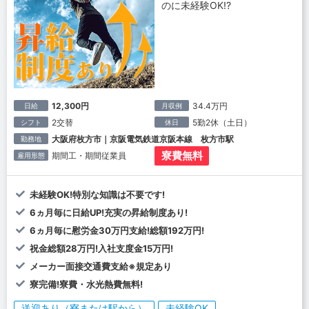
のに未経験OK!?
12,300円
34.4万円
日給
月収例
2交替
5勤2休（土日）
シフト
休日
大阪府枚方市｜京阪電気鉄道京阪本線 枚方市駅
勤務地
寮費無料
期間工・期間従業員
雇用形態
未経験OK!特別な知識は不要です!
6ヵ月毎に日給UP!充実の昇給制度あり!
6ヵ月毎に慰労金30万円支給!総額192万円!
祝金総額28万円!入社支度金15万円!
メーカー面接交通費支給※規定あり
寮完備!寮費・水光熱費無料!
送迎あり（寮または駅から）
未経験OK