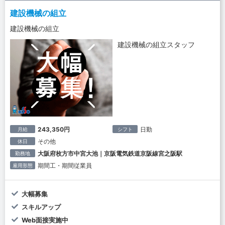
建設機械の組立
建設機械の組立
建設機械の組立スタッフ
243,350円
日勤
月給
シフト
その他
休日
大阪府枚方市中宮大池｜京阪電気鉄道京阪線宮之阪駅
勤務地
期間工・期間従業員
雇用形態
大幅募集
スキルアップ
Web面接実施中