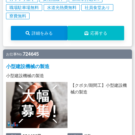
職場駐車場無料
水道光熱費無料
社員食堂あり
寮費無料
詳細をみる
応募する
724645
お仕事No.
小型建設機械の製造
小型建設機械の製造
【クボタ/期間工】小型建設機
械の製造