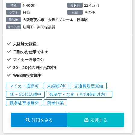
1,400円
22.4万円
時給
月収例
日勤
その他
シフト
休日
大阪府茨木市｜大阪モノレール 摂津駅
勤務地
期間工・期間従業員
雇用形態
未経験大歓迎!
日勤のお仕事です★
マイカー通勤OK♪
20～40代の男性活躍中!
WEB面接実施中
マイカー通勤可
未経験OK
交通費規定支給
40～50代活躍中
残業すくなめ（月10時間以内）
職場駐車場無料
簡単作業
詳細をみる
応募する