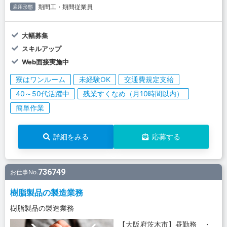
期間工・期間従業員
雇用形態
大幅募集
スキルアップ
Web面接実施中
寮はワンルーム
未経験OK
交通費規定支給
40～50代活躍中
残業すくなめ（月10時間以内）
簡単作業
詳細をみる
応募する
736749
お仕事No.
樹脂製品の製造業務
樹脂製品の製造業務
【大阪府茨木市】昼勤務 ・