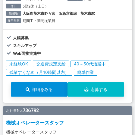
5勤2休（土日）
休日
大阪府茨木市野々宮｜阪急京都線 茨木市駅
勤務地
期間工・期間従業員
雇用形態
大幅募集
スキルアップ
Web面接実施中
未経験OK
交通費規定支給
40～50代活躍中
残業すくなめ（月10時間以内）
簡単作業
詳細をみる
応募する
736792
お仕事No.
機械オペレータースタッフ
機械オペレータースタッフ