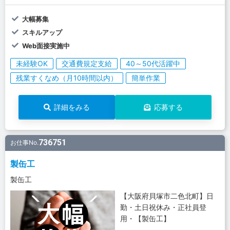
大幅募集
スキルアップ
Web面接実施中
未経験OK
交通費規定支給
40～50代活躍中
残業すくなめ（月10時間以内）
簡単作業
詳細をみる
応募する
736751
お仕事No.
製缶工
製缶工
【大阪府貝塚市二色北町】日
勤・土日祝休み・正社員登
用・【製缶工】