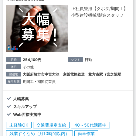
正社員登用【クボタ/期間工】
小型建設機械/製造スタッフ
254,100円
日勤
月給
シフト
その他
休日
大阪府枚方市中宮大池｜京阪電気鉄道 枚方市駅（宮之阪駅
勤務地
期間工・期間従業員
雇用形態
大幅募集
スキルアップ
Web面接実施中
未経験OK
交通費規定支給
40～50代活躍中
残業すくなめ（月10時間以内）
簡単作業