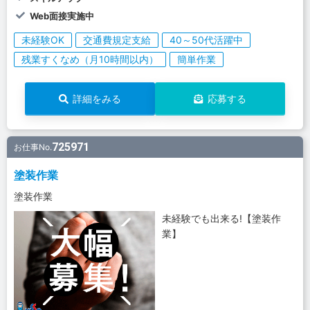
Web面接実施中
未経験OK
交通費規定支給
40～50代活躍中
残業すくなめ（月10時間以内）
簡単作業
詳細をみる
応募する
725971
お仕事No.
塗装作業
塗装作業
未経験でも出来る!【塗装作
業】