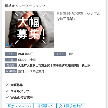
機械オペレータースタッフ
自動車部品の製造（シンプル
な加工作業）
250,000円
日勤
月給
シフト
5勤2休（土日）
休日
大阪府大阪狭山市東池尻｜南海電鉄南海高野線 狭山駅
勤務地
期間工・期間従業員
雇用形態
大幅募集
スキルアップ
Web面接実施中
寮はワンルーム
未経験OK
交通費規定支給