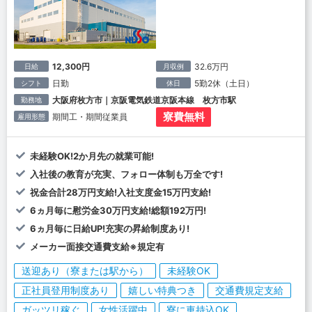
12,300円
32.6万円
日給
月収例
日勤
5勤2休（土日）
シフト
休日
大阪府枚方市｜京阪電気鉄道京阪本線 枚方市駅
勤務地
寮費無料
期間工・期間従業員
雇用形態
未経験OK!2か月先の就業可能!
入社後の教育が充実、フォロー体制も万全です!
祝金合計28万円支給!入社支度金15万円支給!
6ヵ月毎に慰労金30万円支給!総額192万円!
6ヵ月毎に日給UP!充実の昇給制度あり!
メーカー面接交通費支給※規定有
送迎あり（寮または駅から）
未経験OK
正社員登用制度あり
嬉しい特典つき
交通費規定支給
ガッツリ稼ぐ
女性活躍中
寮に車持込OK