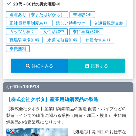
20代～30代の男女活躍中!
送迎あり（寮または駅から）
未経験OK
正社員登用制度あり
嬉しい特典つき
交通費規定支給
ガッツリ稼ぐ
女性活躍中
寮に車持込OK
職場駐車場無料
水道光熱費無料
社員食堂あり
寮費無料
詳細をみる
応募する
130913
お仕事No.
【株式会社クボタ】産業用鋳鋼製品の製造
【株式会社クボタ】産業用鋳鋼製品の製造 配管・パイプなどの
製造ラインでの鋳造に関わる業務（鋳造・加工・検査） 主に鋳
鋼製品の検査業務になります。
【処遇◎】期間工のお仕事な