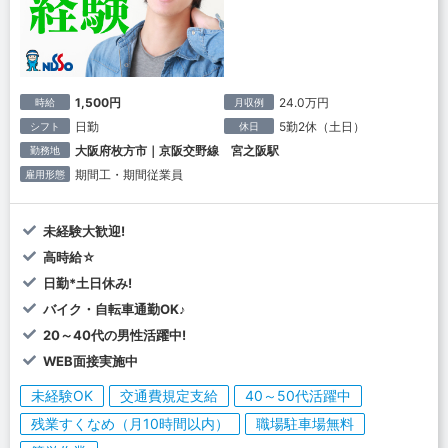
1,500円
24.0万円
時給
月収例
日勤
5勤2休（土日）
シフト
休日
大阪府枚方市｜京阪交野線 宮之阪駅
勤務地
期間工・期間従業員
雇用形態
未経験大歓迎!
高時給☆
日勤*土日休み!
バイク・自転車通勤OK♪
20～40代の男性活躍中!
WEB面接実施中
未経験OK
交通費規定支給
40～50代活躍中
残業すくなめ（月10時間以内）
職場駐車場無料