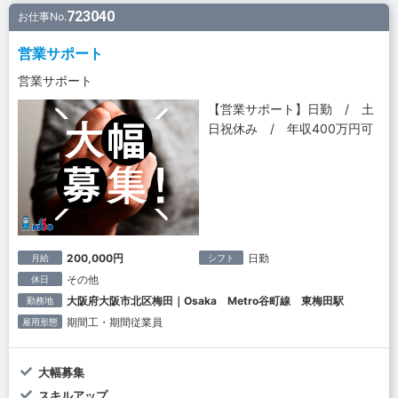
723040
お仕事No.
営業サポート
営業サポート
【営業サポート】日勤 / 土
日祝休み / 年収400万円可
200,000円
日勤
月給
シフト
その他
休日
大阪府大阪市北区梅田｜Osaka Metro谷町線 東梅田駅
勤務地
期間工・期間従業員
雇用形態
大幅募集
スキルアップ