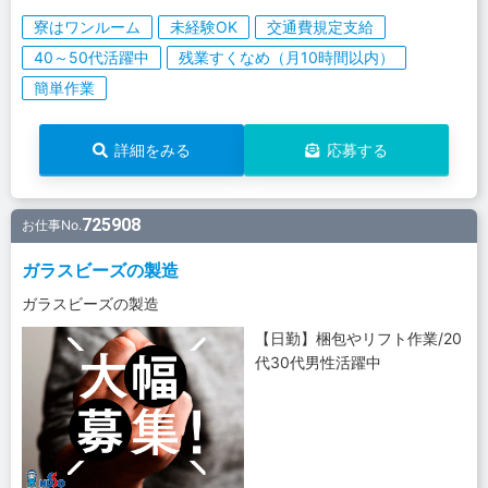
寮はワンルーム
未経験OK
交通費規定支給
40～50代活躍中
残業すくなめ（月10時間以内）
簡単作業
詳細をみる
応募する
725908
お仕事No.
ガラスビーズの製造
ガラスビーズの製造
【日勤】梱包やリフト作業/20
代30代男性活躍中