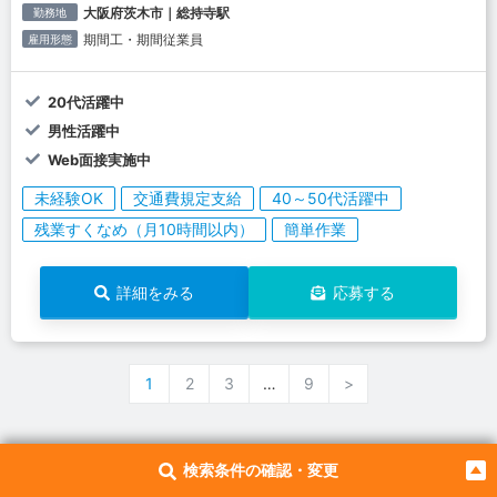
大阪府茨木市｜総持寺駅
勤務地
期間工・期間従業員
雇用形態
20代活躍中
男性活躍中
Web面接実施中
未経験OK
交通費規定支給
40～50代活躍中
残業すくなめ（月10時間以内）
簡単作業
詳細をみる
応募する
1
2
3
…
9
>
検索条件の確認・変更
あわせて読みたい