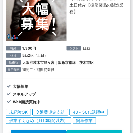
土日休み【樹脂製品の製造業
務】
1,300円
日勤
時給
シフト
5勤2休（土日）
休日
大阪府茨木市野々宮｜阪急京都線 茨木市駅
勤務地
期間工・期間従業員
雇用形態
大幅募集
スキルアップ
Web面接実施中
未経験OK
交通費規定支給
40～50代活躍中
残業すくなめ（月10時間以内）
簡単作業