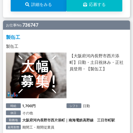
詳細をみる
応募する
736747
お仕事No.
製缶工
製缶工
【大阪府河内長野市西片添
町】日勤・土日祝休み・正社
員登用・【製缶工】
1,700円
日勤
時給
シフト
その他
休日
大阪府河内長野市西片添町｜南海電鉄高野線 三日市町駅
勤務地
期間工・期間従業員
雇用形態