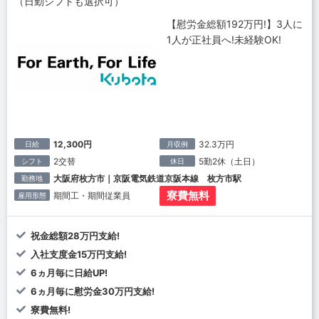
（日勤シフトも選択可）
【慰労金総額192万円!】3人に
1人が正社員へ!未経験OK!
12,300円
32.3万円
日給
月収例
2交替
5勤2休（土日）
シフト
休日
大阪府枚方市｜京阪電気鉄道京阪本線 枚方市駅
勤務地
寮費無料
期間工・期間従業員
雇用形態
祝金総額28万円支給!
入社支度金15万円支給!
6ヵ月毎に日給UP!
6ヵ月毎に慰労金30万円支給!
寮費無料!