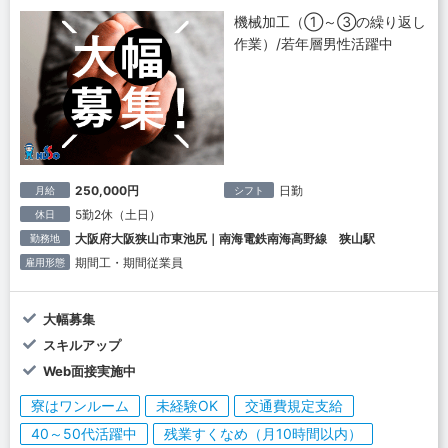
機械加工（①～③の繰り返し
作業）/若年層男性活躍中
250,000円
日勤
月給
シフト
5勤2休（土日）
休日
大阪府大阪狭山市東池尻｜南海電鉄南海高野線 狭山駅
勤務地
期間工・期間従業員
雇用形態
大幅募集
スキルアップ
Web面接実施中
寮はワンルーム
未経験OK
交通費規定支給
40～50代活躍中
残業すくなめ（月10時間以内）