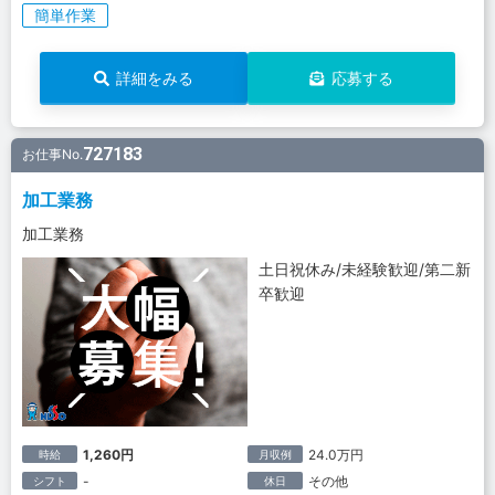
簡単作業
詳細をみる
応募する
727183
お仕事No.
加工業務
加工業務
土日祝休み/未経験歓迎/第二新
卒歓迎
1,260円
24.0万円
時給
月収例
-
その他
シフト
休日