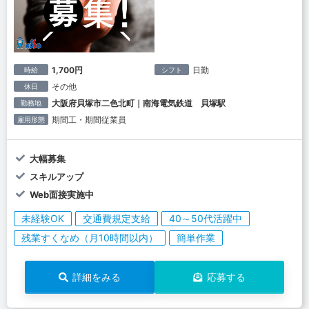
1,700円
日勤
時給
シフト
その他
休日
大阪府貝塚市二色北町｜南海電気鉄道 貝塚駅
勤務地
期間工・期間従業員
雇用形態
大幅募集
スキルアップ
Web面接実施中
未経験OK
交通費規定支給
40～50代活躍中
残業すくなめ（月10時間以内）
簡単作業
詳細をみる
応募する