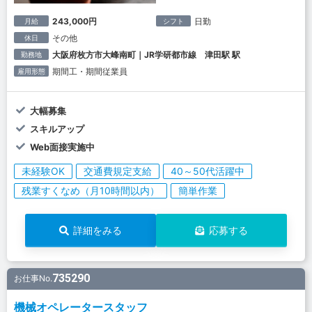
243,000円
日勤
月給
シフト
その他
休日
大阪府枚方市大峰南町｜JR学研都市線 津田駅 駅
勤務地
期間工・期間従業員
雇用形態
大幅募集
スキルアップ
Web面接実施中
未経験OK
交通費規定支給
40～50代活躍中
残業すくなめ（月10時間以内）
簡単作業
詳細をみる
応募する
735290
お仕事No.
機械オペレータースタッフ