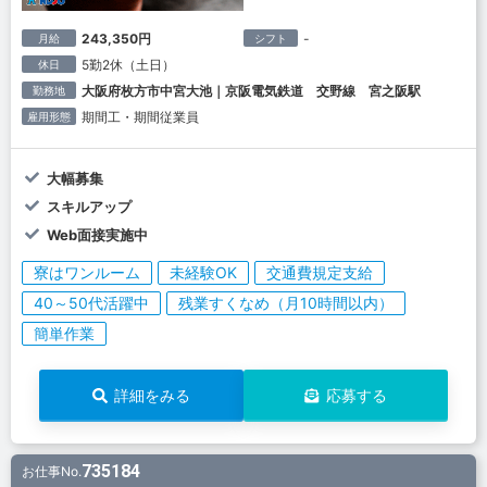
243,350円
-
月給
シフト
5勤2休（土日）
休日
大阪府枚方市中宮大池｜京阪電気鉄道 交野線 宮之阪駅
勤務地
期間工・期間従業員
雇用形態
大幅募集
スキルアップ
Web面接実施中
寮はワンルーム
未経験OK
交通費規定支給
40～50代活躍中
残業すくなめ（月10時間以内）
簡単作業
詳細をみる
応募する
735184
お仕事No.