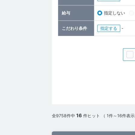
給与
指定しない
こだわり条件
指定
-
16
全9758件中
件ヒット （ 1件～16件表示