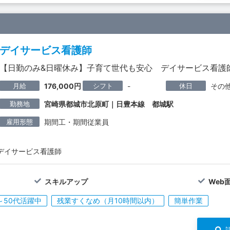
デイサービス看護師
【日勤のみ&日曜休み】子育て世代も安心 デイサービス看護
月給
シフト
休日
176,000円
-
その
勤務地
宮崎県都城市北原町｜日豊本線 都城駅
雇用形態
期間工・期間従業員
デイサービス看護師
スキルアップ
Web
～50代活躍中
残業すくなめ（月10時間以内）
簡単作業