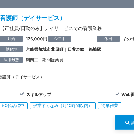
看護師（デイサービス）
【正社員/日勤のみ】デイサービスでの看護業務
月給
シフト
休日
176,000円
-
その
勤務地
宮崎県都城市北原町｜日豊本線 都城駅
雇用形態
期間工・期間従業員
看護師（デイサービス）
スキルアップ
Web
～50代活躍中
残業すくなめ（月10時間以内）
簡単作業