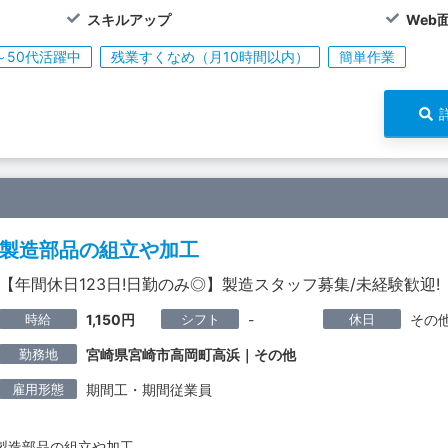
スキルアップ
Web
～50代活躍中
残業すくなめ（月10時間以内）
簡単作業
製造部品の組立や加工
【年間休日123日!日勤のみ◎】製造スタッフ募集/未経験歓迎!
時給
シフト
休日
1,150円
-
その
勤務地
宮崎県宮崎市高岡町高浜｜その他
雇用形態
期間工・期間従業員
製造部品の組立や加工