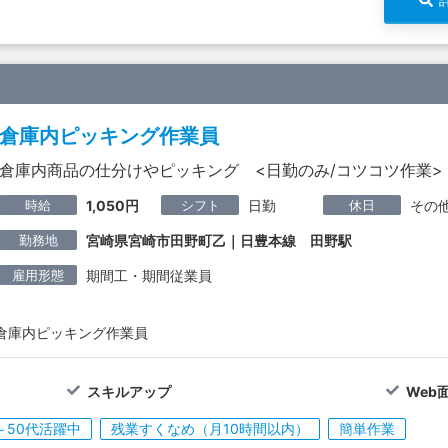
倉庫内ピッキング作業員
倉庫内商品の仕分けやピッキング <日勤のみ/コツコツ作業>
時給
シフト
休日
1,050円
日勤
その
勤務地
宮崎県宮崎市田野町乙｜日豊本線 田野駅
雇用形態
期間工・期間従業員
倉庫内ピッキング作業員
スキルアップ
Web
～50代活躍中
残業すくなめ（月10時間以内）
簡単作業