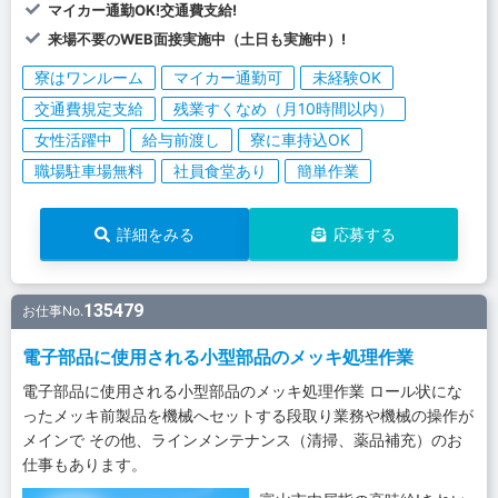
マイカー通勤OK!交通費支給!
来場不要のWEB面接実施中（土日も実施中）!
寮はワンルーム
マイカー通勤可
未経験OK
交通費規定支給
残業すくなめ（月10時間以内）
女性活躍中
給与前渡し
寮に車持込OK
職場駐車場無料
社員食堂あり
簡単作業
詳細をみる
応募する
135479
お仕事No.
電子部品に使用される小型部品のメッキ処理作業
電子部品に使用される小型部品のメッキ処理作業 ロール状にな
ったメッキ前製品を機械へセットする段取り業務や機械の操作が
メインで その他、ラインメンテナンス（清掃、薬品補充）のお
仕事もあります。