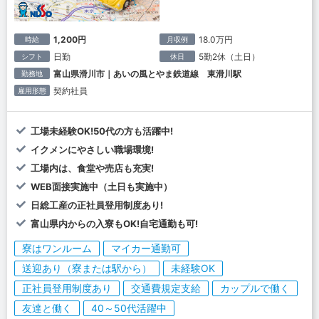
1,200円
18.0万円
時給
月収例
日勤
5勤2休（土日）
シフト
休日
富山県滑川市｜あいの風とやま鉄道線 東滑川駅
勤務地
契約社員
雇用形態
工場未経験OK!50代の方も活躍中!
イクメンにやさしい職場環境!
工場内は、食堂や売店も充実!
WEB面接実施中（土日も実施中）
日総工産の正社員登用制度あり!
富山県内からの入寮もOK!自宅通勤も可!
寮はワンルーム
マイカー通勤可
送迎あり（寮または駅から）
未経験OK
正社員登用制度あり
交通費規定支給
カップルで働く
友達と働く
40～50代活躍中