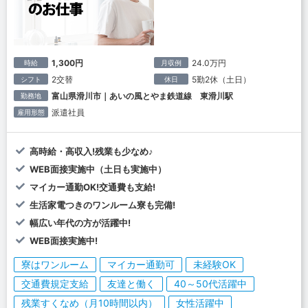
1,300円
24.0万円
時給
月収例
2交替
5勤2休（土日）
シフト
休日
富山県滑川市｜あいの風とやま鉄道線 東滑川駅
勤務地
派遣社員
雇用形態
高時給・高収入!残業も少なめ♪
WEB面接実施中（土日も実施中）
マイカー通勤OK!交通費も支給!
生活家電つきのワンルーム寮も完備!
幅広い年代の方が活躍中!
WEB面接実施中!
寮はワンルーム
マイカー通勤可
未経験OK
交通費規定支給
友達と働く
40～50代活躍中
残業すくなめ（月10時間以内）
女性活躍中