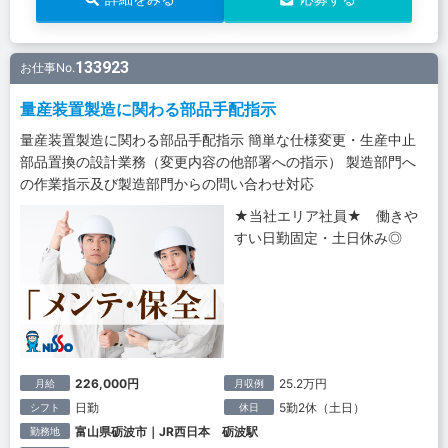
133923
お仕事No.
量産装置製造に関わる部品手配指示
量産装置製造に関わる部品手配指示 簡単な仕様変更・生産中止
部品置換の設計業務（変更内容の他部署への指示） 製造部門へ
の作業指示及び製造部門からの問い合わせ対応
★当社エリア社員★ 働きや
すい日勤固定・土日休み◎
226,000円
25.2万円
月給
月収例
日勤
5勤2休（土日）
シフト
休日
富山県砺波市｜JR西日本 砺波駅
勤務地