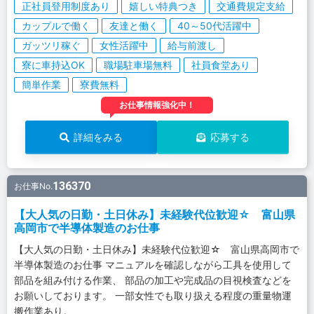
正社員登用制度あり
嬉しい特典つき
交通費規定支給
カップルで働く
友達と働く
40～50代活躍中
ガッツリ稼ぐ
女性活躍中
給与前渡し
寮に車持込OK
職場駐車場無料
社員食堂あり
簡単作業
寮費無料
お仕事情報強化中！
詳細をみる
応募する
136370
お仕事No.
【大人気の日勤・土日休み】未経験代位歓迎☆ 富山県
高岡市で半導体製造のお仕事
【大人気の日勤・土日休み】未経験代位歓迎☆ 富山県高岡市で
半導体製造のお仕事 マニュアルを確認しながら工具を使用して
部品を組み付ける作業、 部品の加工や完成品の目視検査などを
お願いしております。 一部女性でも取り扱える程度の重量物運
搬作業あり。