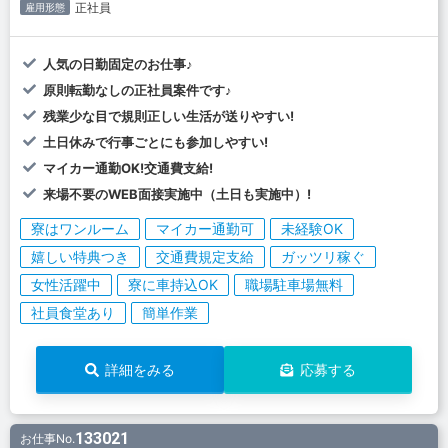
正社員
雇用形態
人気の日勤固定のお仕事♪
原則転勤なしの正社員案件です♪
残業少な目で規則正しい生活が送りやすい!
土日休みで行事ごとにも参加しやすい!
マイカー通勤OK!交通費支給!
来場不要のWEB面接実施中（土日も実施中）!
寮はワンルーム
マイカー通勤可
未経験OK
嬉しい特典つき
交通費規定支給
ガッツリ稼ぐ
女性活躍中
寮に車持込OK
職場駐車場無料
社員食堂あり
簡単作業
詳細をみる
応募する
133021
お仕事No.