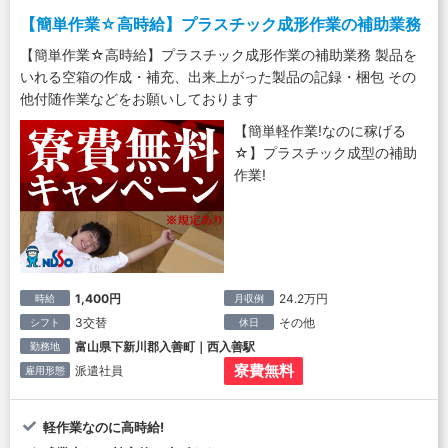
【簡単作業☆高時給】プラスチック成形作業の補助業務
【簡単作業☆高時給】プラスチック成形作業の補助業務 製品を
いれる空箱の作成・補充、出来上がった製品の記録・梱包 その
他付随作業などをお願いしております
【簡単軽作業!なのに稼げる
☆】プラスチック成型の補助
作業!
1,400円
24.2万円
時給
月収例
3交替
その他
シフト
休日
富山県下新川郡入善町｜西入善駅
勤務地
寮費無料
派遣社員
雇用形態
軽作業なのに高時給!