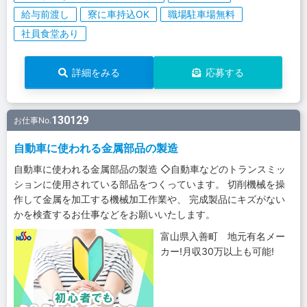
給与前渡し
寮に車持込OK
職場駐車場無料
社員食堂あり
詳細をみる
応募する
130129
お仕事No.
自動車に使われる金属部品の製造
自動車に使われる金属部品の製造 ◇自動車などのトランスミッ
ションに使用されている部品をつくっています。 切削機械を操
作して金属を加工する機械加工作業や、 完成製品にキズがない
かを検査するお仕事などをお願いいたします。
富山県入善町 地元有名メー
カー!月収30万以上も可能!