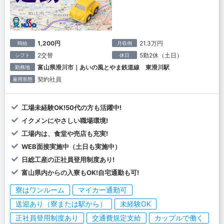
1,200円
21.3万円
時給
月収例
2交替
5勤2休（土日）
シフト
休日
富山県滑川市｜あいの風とやま鉄道線 東滑川駅
勤務地
契約社員
雇用形態
工場未経験OK!50代の方も活躍中!
イクメンにやさしい職場環境!
工場内は、食堂や売店も充実!
WEB面接実施中（土日も実施中）
日総工産の正社員登用制度あり!
富山県内からの入寮もOK!自宅通勤も可!
寮はワンルーム
マイカー通勤可
送迎あり（寮または駅から）
未経験OK
正社員登用制度あり
交通費規定支給
カップルで働く