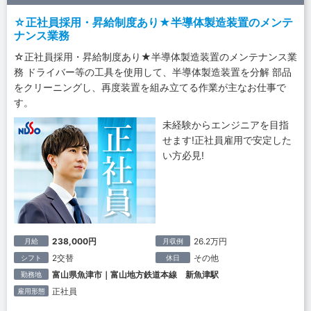
☆正社員採用・昇給制度あり★半導体製造装置のメンテ
ナンス業務
☆正社員採用・昇給制度あり★半導体製造装置のメンテナンス業
務 ドライバー等の工具を使用して、半導体製造装置を分解 部品
をクリーニングし、再度装置を組み立てる作業が主なお仕事で
す。
未経験からエンジニアを目指
せます!正社員雇用で安定した
い方必見!
238,000円
26.2万円
月給
月収例
2交替
その他
シフト
休日
富山県魚津市｜富山地方鉄道本線 新魚津駅
勤務地
正社員
雇用形態