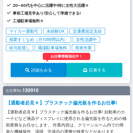
20~40代を中心に活躍中!特に女性大活躍☆
事前工場見学あり!安心して準備できる!
工場駐車場無料☆
マイカー通勤可
未経験OK
交通費規定支給
残業すくなめ（月10時間以内）
女性活躍中
給与前渡し
職場駐車場無料
簡単作業
お仕事情報強化中！
詳細をみる
応募する
130910
お仕事No.
【通勤者必見☆】プラスチック偏光板を作るお仕事!
【通勤者必見☆】プラスチック偏光板を作るお仕事! 自動車のカ
ーナビなど液晶ディスプレイに使用される偏光版を作るための補
助業務をお任せします。 作業内容は、クリーンルーム内での簡
単な機械操作、清掃、完成品の運搬や検査などがあります。