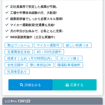
正社員雇用で安定した就業が可能。
工場や半導体未経験の方、大歓迎!
就業前研修でしっかり必要スキル習得!
マイカー通勤歓迎!交通費も支給!
月の半分がお休みで、公私ともに充実♪
WEB面接実施中（土日も実施中）
寮はワンルーム
マイカー通勤可
嬉しい特典つき
交通費規定支給
40～50代活躍中
残業すくなめ（月10時間以内）
ガッツリ稼ぐ
女性活躍中
寮に車持込OK
職場駐車場無料
社員食堂あり
詳細をみる
応募する
134123
お仕事No.