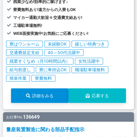
残業少なめ!効率的に稼げます♪
寮費無料あり!遠方からの入寮もOK
マイカー通勤大歓迎☆交通費支給あり!
工場駐車場無料!
WEB面接実施中!お気軽にご応募ください!
寮はワンルーム
未経験OK
嬉しい特典つき
交通費規定支給
40～50代活躍中
残業すくなめ（月10時間以内）
女性活躍中
給与前渡し
寮に車持込OK
職場駐車場無料
簡単作業
寮費無料
詳細をみる
応募する
136649
お仕事No.
量産装置製造に関わる部品手配指示