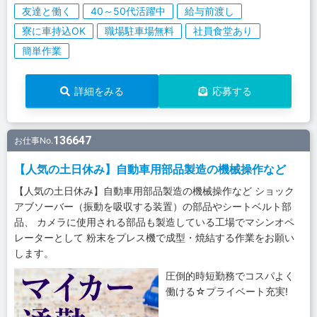
友達と働く
40～50代活躍中
給与前渡し
寮に車持込OK
職場駐車場無料
社員食堂あり
簡単作業
詳細をみる
応募する
136647
お仕事No.
【人気の土日休み】自動車用部品製造の機械操作など
【人気の土日休み】自動車用部品製造の機械操作など ショック
アブソーバー（振動を吸収する装置）の部品やシートベルト部
品、 カメラに使用される部品も製造している工場でマシンオペ
レーターとして 粉末をプレス機で成型・焼結する作業をお願い
します。
圧倒的時短勤務でコスパよく
働ける☆プライベート充実!