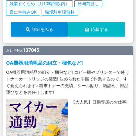
残業すくなめ（月10時間以内）
給与前渡し
寮に車持込OK
職場駐車場無料
詳細をみる
応募する
137045
お仕事No.
OA機器用消耗品の組立・梱包など!
OA機器用消耗品の組立・梱包など! コピー機やプリンターで使う
トナーカートリッジの製造! 決められた手順で作業するので、す
ぐ覚えられます♪ 粉末トナーの充填、シール貼り、箱詰め、部品
運びなどをお任せします!
【大人気】日勤専属のお仕事!