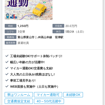
1,250円
20.0万円
時給
月収例
3交替
5勤2休（土日）
シフト
休日
富山県富山市｜JR高山本線 笹津駅
勤務地
派遣社員
雇用形態
工場未経験OK!サポート体制バッチリ!
幅広い年齢の方が活躍中!
マイカー通勤OK!交通費も支給!
大人気の土日休み!残業ほぼなし!
事前工場見学あり!
WEB面接も実施中（土日も実施中）
寮はワンルーム
マイカー通勤可
未経験OK
交通費規定支給
40～50代活躍中