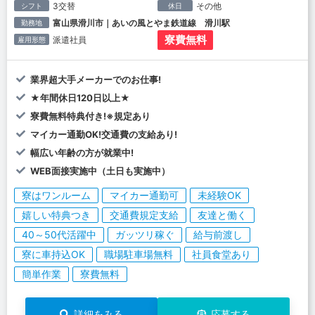
3交替
その他
シフト
休日
富山県滑川市｜あいの風とやま鉄道線 滑川駅
勤務地
寮費無料
派遣社員
雇用形態
業界超大手メーカーでのお仕事!
★年間休日120日以上★
寮費無料特典付き!※規定あり
マイカー通勤OK!交通費の支給あり!
幅広い年齢の方が就業中!
WEB面接実施中（土日も実施中）
寮はワンルーム
マイカー通勤可
未経験OK
嬉しい特典つき
交通費規定支給
友達と働く
40～50代活躍中
ガッツリ稼ぐ
給与前渡し
寮に車持込OK
職場駐車場無料
社員食堂あり
簡単作業
寮費無料
詳細をみる
応募する