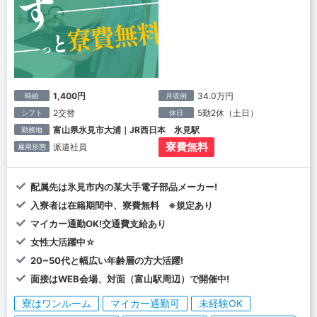
1,400円
34.0万円
時給
月収例
2交替
5勤2休（土日）
シフト
休日
富山県氷見市大浦｜JR西日本 氷見駅
勤務地
寮費無料
派遣社員
雇用形態
配属先は氷見市内の某大手電子部品メーカー!
入寮者は在籍期間中、寮費無料 ※規定あり
マイカー通勤OK!交通費支給あり
女性大活躍中☆
20~50代と幅広い年齢層の方大活躍!
面接はWEB会場、対面（富山駅周辺）で開催中!
寮はワンルーム
マイカー通勤可
未経験OK