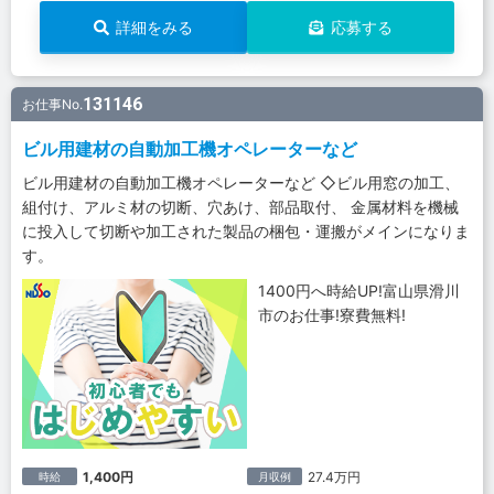
詳細をみる
応募する
131146
お仕事No.
ビル用建材の自動加工機オペレーターなど
ビル用建材の自動加工機オペレーターなど ◇ビル用窓の加工、
組付け、アルミ材の切断、穴あけ、部品取付、 金属材料を機械
に投入して切断や加工された製品の梱包・運搬がメインになりま
す。
1400円へ時給UP!富山県滑川
市のお仕事!寮費無料!
1,400円
27.4万円
時給
月収例