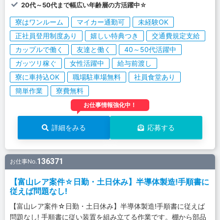
20代～50代まで幅広い年齢層の方活躍中☆
寮はワンルーム
マイカー通勤可
未経験OK
正社員登用制度あり
嬉しい特典つき
交通費規定支給
カップルで働く
友達と働く
40～50代活躍中
ガッツリ稼ぐ
女性活躍中
給与前渡し
寮に車持込OK
職場駐車場無料
社員食堂あり
簡単作業
寮費無料
お仕事情報強化中！
詳細をみる
応募する
136371
お仕事No.
【富山レア案件☆日勤・土日休み】半導体製造!手順書に
従えば問題なし!
【富山レア案件☆日勤・土日休み】半導体製造!手順書に従えば
問題なし! 手順書に従い装置を組み立てる作業です。棚から部品