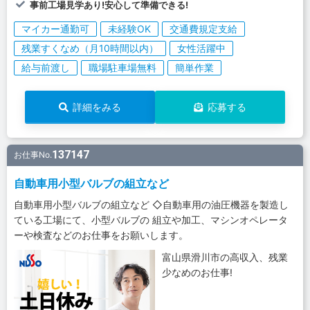
事前工場見学あり!安心して準備できる!
マイカー通勤可
未経験OK
交通費規定支給
残業すくなめ（月10時間以内）
女性活躍中
給与前渡し
職場駐車場無料
簡単作業
詳細をみる
応募する
137147
お仕事No.
自動車用小型バルブの組立など
自動車用小型バルブの組立など ◇自動車用の油圧機器を製造し
ている工場にて、小型バルブの 組立や加工、マシンオペレータ
ーや検査などのお仕事をお願いします。
富山県滑川市の高収入、残業
少なめのお仕事!