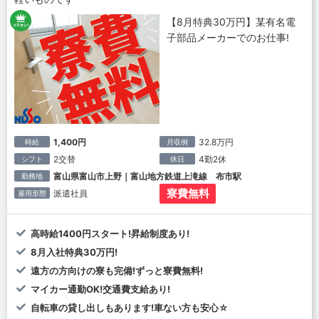
【8月特典30万円】某有名電
子部品メーカーでのお仕事!
1,400円
32.8万円
時給
月収例
2交替
4勤2休
シフト
休日
富山県富山市上野｜富山地方鉄道上滝線 布市駅
勤務地
寮費無料
派遣社員
雇用形態
高時給1400円スタート!昇給制度あり!
8月入社特典30万円!
遠方の方向けの寮も完備!ずっと寮費無料!
マイカー通勤OK!交通費支給あり!
自転車の貸し出しもあります!車ない方も安心☆