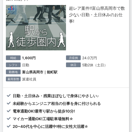
超レア案件!!富山県高岡市で数
少ない日勤・土日休みのお仕
事!
1,600円
24.0万円
時給
月収例
日勤
5勤2休（土日）
シフト
休日
富山県高岡市｜能町駅
勤務地
派遣社員
雇用形態
日勤・土日休み・残業ほぼなしで身体にやさしい♪
未経験からエンジニア相当の仕事を身に付けられる
電車通勤OK!最寄り駅から徒歩10分!
マイカー通勤OK!工場駐車場無料☆
20~40代を中心に活躍中!特に女性大活躍☆