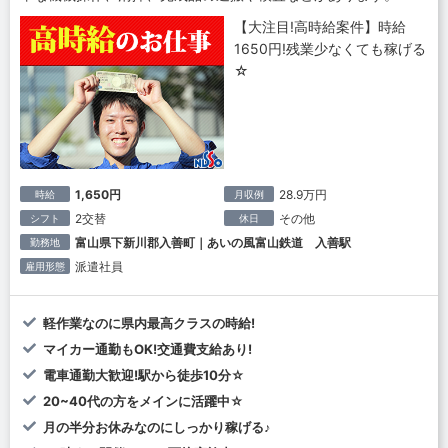
【大注目!高時給案件】時給
1650円!残業少なくても稼げる
☆
1,650円
28.9万円
時給
月収例
2交替
その他
シフト
休日
富山県下新川郡入善町｜あいの風富山鉄道 入善駅
勤務地
派遣社員
雇用形態
軽作業なのに県内最高クラスの時給!
マイカー通勤もOK!交通費支給あり!
電車通勤大歓迎!駅から徒歩10分☆
20~40代の方をメインに活躍中☆
月の半分お休みなのにしっかり稼げる♪