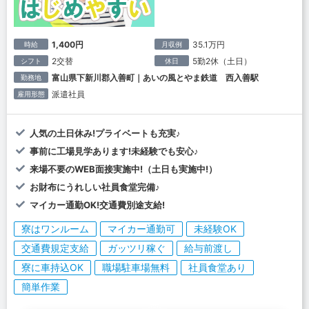
1,400円
35.1万円
時給
月収例
2交替
5勤2休（土日）
シフト
休日
富山県下新川郡入善町｜あいの風とやま鉄道 西入善駅
勤務地
派遣社員
雇用形態
人気の土日休み!プライベートも充実♪
事前に工場見学あります!未経験でも安心♪
来場不要のWEB面接実施中!（土日も実施中!）
お財布にうれしい社員食堂完備♪
マイカー通勤OK!交通費別途支給!
寮はワンルーム
マイカー通勤可
未経験OK
交通費規定支給
ガッツリ稼ぐ
給与前渡し
寮に車持込OK
職場駐車場無料
社員食堂あり
簡単作業