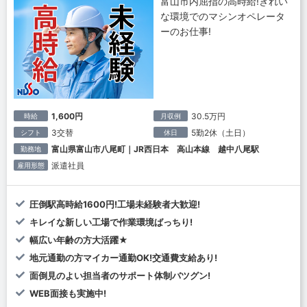
富山市内屈指の高時給!きれい
な環境でのマシンオペレータ
ーのお仕事!
1,600円
30.5万円
時給
月収例
3交替
5勤2休（土日）
シフト
休日
富山県富山市八尾町｜JR西日本 高山本線 越中八尾駅
勤務地
派遣社員
雇用形態
圧倒駅高時給1600円!工場未経験者大歓迎!
キレイな新しい工場で作業環境ばっちり!
幅広い年齢の方大活躍★
地元通勤の方マイカー通勤OK!交通費支給あり!
面倒見のよい担当者のサポート体制バツグン!
WEB面接も実施中!