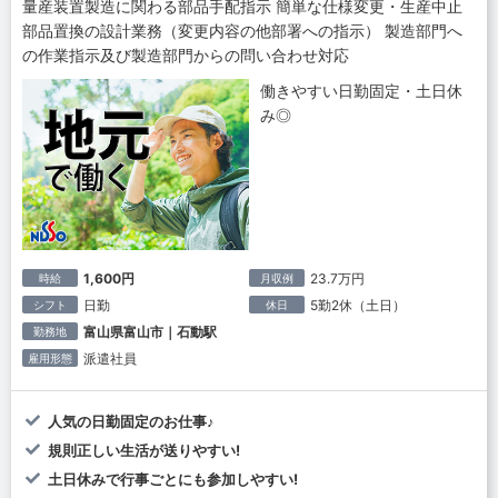
量産装置製造に関わる部品手配指示 簡単な仕様変更・生産中止
部品置換の設計業務（変更内容の他部署への指示） 製造部門へ
の作業指示及び製造部門からの問い合わせ対応
働きやすい日勤固定・土日休
み◎
1,600円
23.7万円
時給
月収例
日勤
5勤2休（土日）
シフト
休日
富山県富山市｜石動駅
勤務地
派遣社員
雇用形態
人気の日勤固定のお仕事♪
規則正しい生活が送りやすい!
土日休みで行事ごとにも参加しやすい!