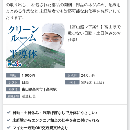
の取り出し、 梱包された部品の開梱、部品のネジ締め、配線を
まとめる作業など 未経験者でも対応可能なお仕事をお願いして
おります。
【富山超レア案件】富山県で
数少ない日勤・土日休みのお
仕事!
1,600円
24.0万円
時給
月収例
日勤
5勤2休（土日）
シフト
休日
富山県高岡市｜高岡駅
勤務地
派遣社員
雇用形態
日勤・土日休み・残業ほぼなしで身体にやさしい♪
未経験からエンジニア相当の仕事を身に付けられる
マイカー通勤OK!交通費支給あり