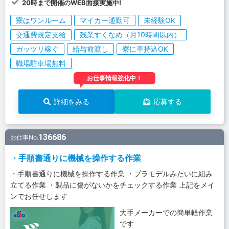
20時まで開催のWEB面接実施中!
寮はワンルーム
マイカー通勤可
未経験OK
交通費規定支給
残業すくなめ（月10時間以内）
ガッツリ稼ぐ
給与前渡し
寮に車持込OK
職場駐車場無料
お仕事情報強化中！
詳細をみる
応募する
136686
お仕事No.
・手順書通りに機械を操作する作業
・手順書通りに機械を操作する作業 ・プラモデルみたいに組み
立てる作業 ・製品に傷がないかをチェックする作業 上記をメイ
ンでお任せします
大手メーカーでの簡単軽作業
です