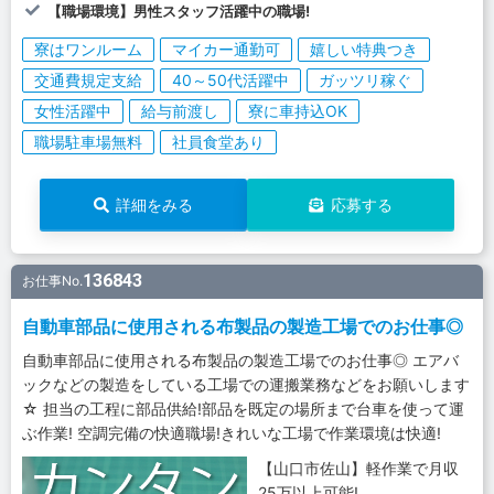
【職場環境】男性スタッフ活躍中の職場!
寮はワンルーム
マイカー通勤可
嬉しい特典つき
交通費規定支給
40～50代活躍中
ガッツリ稼ぐ
女性活躍中
給与前渡し
寮に車持込OK
職場駐車場無料
社員食堂あり
詳細をみる
応募する
136843
お仕事No.
自動車部品に使用される布製品の製造工場でのお仕事◎
自動車部品に使用される布製品の製造工場でのお仕事◎ エアバ
ックなどの製造をしている工場での運搬業務などをお願いします
☆ 担当の工程に部品供給!部品を既定の場所まで台車を使って運
ぶ作業! 空調完備の快適職場!きれいな工場で作業環境は快適!
【山口市佐山】軽作業で月収
25万以上可能!