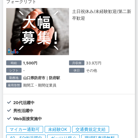
フォークリフト
土日祝休み/未経験歓迎/第二新
卒歓迎
1,500円
33.9万円
時給
月収例
-
その他
シフト
休日
山口県防府市｜防府駅
勤務地
期間工・期間従業員
雇用形態
20代活躍中
男性活躍中
Web面接実施中
マイカー通勤可
未経験OK
交通費規定支給
40～50代活躍中
ガッツリ稼ぐ
職場駐車場無料