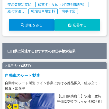
交通費規定支給
残業すくなめ（月10時間以内）
給与前渡し
職場駐車場無料
簡単作業
詳細をみる
応募する
山口県に関連するおすすめのお仕事検索結果
728319
お仕事No.
自動車のシート製造
自動車のシート製造 ライン作業における部品搬入・組み立て・
検査・出荷等
【山口県防府市】快適・空調
完備!2交替でしっかり稼げる!