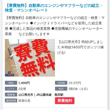
【寮費無料】自動車のエンジンやマフラーなどの組立・
検査・マシンオペレート
【寮費無料】自動車のエンジンやマフラーなどの組立・検査・マ
シンオペレート ●インパクトドライバーなどを使用した組立業
務 ●完成した製品の検査業務 ●溶接機械のマシンオペレーター
業務 などお願いします☆
【山口県光市】時給UPしまし
た☆時給1400円でガッツリ稼
げる!
1,400円
33.3万円
時給
月収例
2交替
5勤2休（土日）
シフト
休日
山口県光市｜JR山陽本線 島田駅
勤務地
寮費無料
派遣社員
雇用形態