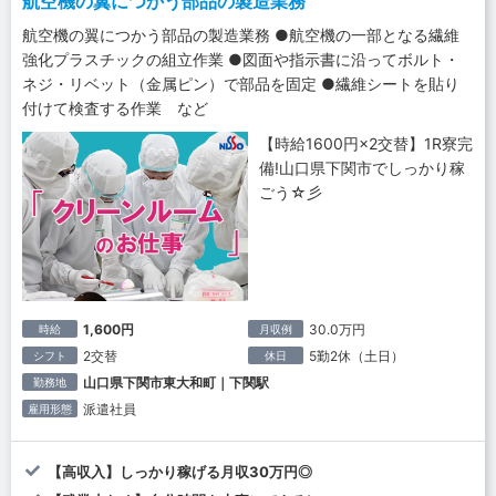
航空機の翼につかう部品の製造業務
航空機の翼につかう部品の製造業務 ●航空機の一部となる繊維
強化プラスチックの組立作業 ●図面や指示書に沿ってボルト・
ネジ・リベット（金属ピン）で部品を固定 ●繊維シートを貼り
付けて検査する作業 など
【時給1600円×2交替】1R寮完
備!山口県下関市でしっかり稼
ごう☆彡
1,600円
30.0万円
時給
月収例
2交替
5勤2休（土日）
シフト
休日
山口県下関市東大和町｜下関駅
勤務地
派遣社員
雇用形態
【高収入】しっかり稼げる月収30万円◎