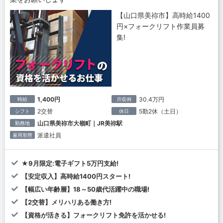
【山口県美祢市】高時給1400
円×フォークリフト作業員募
集!
1,400円
30.4万円
時給
月収例
2交替
5勤2休（土日）
シフト
休日
山口県美祢市大嶺町｜JR美祢駅
勤務地
派遣社員
雇用形態
★9月限定:電子ギフト5万円支給!
【安定収入】高時給1400円スタート!
【幅広い年齢層】18～50歳代活躍中の職場!
【2交替】メリハリある働き方!
【資格が活きる】フォークリフト免許を活かせる!