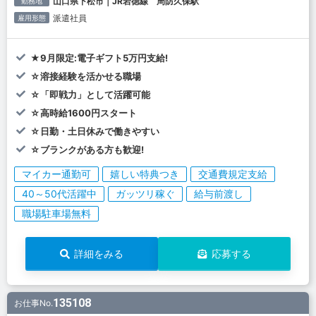
山口県下松市｜JR岩徳線 周防久保駅
勤務地
派遣社員
雇用形態
★9月限定:電子ギフト5万円支給!
☆溶接経験を活かせる職場
☆「即戦力」として活躍可能
☆高時給1600円スタート
☆日勤・土日休みで働きやすい
☆ブランクがある方も歓迎!
マイカー通勤可
嬉しい特典つき
交通費規定支給
40～50代活躍中
ガッツリ稼ぐ
給与前渡し
職場駐車場無料
詳細をみる
応募する
135108
お仕事No.