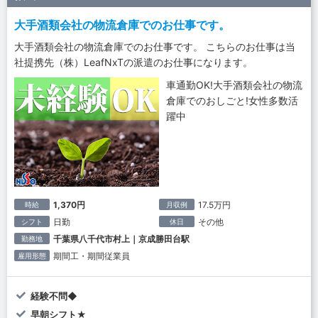
大手酒類会社の物流倉庫でのお仕事です。
大手酒類会社の物流倉庫でのお仕事です。 こちらのお仕事は当
社提携先（株）LeafNxTの派遣のお仕事になります。
車通勤OK!大手酒類会社の物流
倉庫でのおしごと!女性多数活
躍中
1,370円
17.5万円
時給
月収例
日勤
その他
シフト
休日
千葉県八千代市村上｜京成勝田台駅
勤務地
期間工・期間従業員
雇用形態
経験不問◆
早朝シフト★