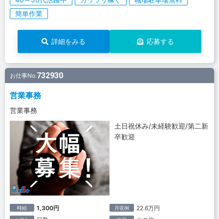
簡単作業
詳細をみる
応募する
732930
お仕事No.
営業事務
営業事務
土日祝休み/未経験歓迎/第二新
卒歓迎
1,300円
22.6万円
時給
月収例