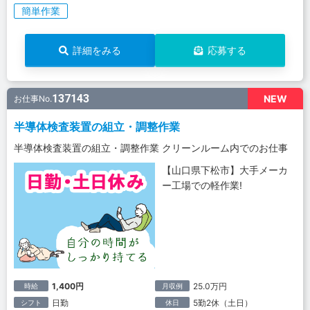
簡単作業
詳細をみる
応募する
137143
NEW
お仕事No.
半導体検査装置の組立・調整作業
半導体検査装置の組立・調整作業 クリーンルーム内でのお仕事
【山口県下松市】大手メーカ
ー工場での軽作業!
1,400円
25.0万円
時給
月収例
日勤
5勤2休（土日）
シフト
休日