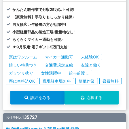
かんたん軽作業で月収25万以上可能!
【寮費無料】手取りもしっかり確保♪
男女幅広い年齢層の方が活躍中!
小型軽量部品の製造工場!重量物なし!
らくらくマイカー通勤も可能♪
★9月限定:電子ギフト5万円支給!
寮はワンルーム
マイカー通勤可
未経験OK
嬉しい特典つき
交通費規定支給
友達と働く
ガッツリ稼ぐ
女性活躍中
給与前渡し
寮に車持込OK
職場駐車場無料
簡単作業
寮費無料
詳細をみる
応募する
135727
お仕事No.