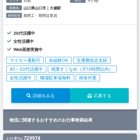
日勤
その他
シフト
休日
山口県山口市｜大歳駅
勤務地
期間工・期間従業員
雇用形態
20代活躍中
女性活躍中
Web面接実施中
マイカー通勤可
未経験OK
交通費規定支給
40～50代活躍中
残業すくなめ（月10時間以内）
女性活躍中
職場駐車場無料
簡単作業
詳細をみる
応募する
物流に関連するおすすめのお仕事検索結果
729974
お仕事No.