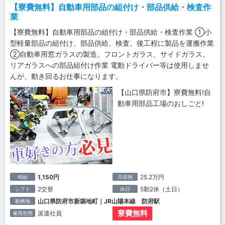
【寮費無料】自動車用部品の組付け・部品供給・検査作
業
【寮費無料】自動車用部品の組付け・部品供給・検査作業 ①小
型軽量部品の組付け、部品供給、検査、後工程に製品を運搬作業
②自動車用窓ガラスの製造。フロントガラス、サイドガラス、
リアガラスへの部品組付け作業 電動ドライバー等は使用しませ
んが、動き回るお仕事になります。
【山口県防府市】寮費無料!自
動車用部品工場のおしごと!
1,150円
25.2万円
時給
月収例
2交替
5勤2休（土日）
シフト
休日
山口県防府市新築地町｜JR山陽本線 防府駅
勤務地
寮費無料
派遣社員
雇用形態