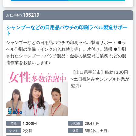
135219
お仕事No.
シャンプーなどの日用品パウチの印刷ラベル製造サポー
ト
シャンプーなどの日用品パウチの印刷ラベル製造サポート ●ラ
ベル印刷の準備（インクの入れ替え等）、片付け、清掃 ●印刷
されたシャンプー・パウチ製品・金券の検査補助業務 などの製
造作業をお願いします♪
【山口県宇部市】時給1300円
×土日祝休み☆シンプル作業が
魅力♪
1,300円
29.4万円
時給
月収例
2交替
5勤2休（土日）
シフト
休日