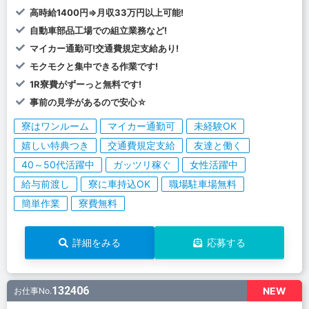
高時給1400円⇒月収33万円以上可能!
自動車部品工場での組立業務など!
マイカー通勤可!交通費規定支給あり!
モクモクと集中できる作業です!
1R寮費がずーっと無料です!
事前の見学があるので安心☆
寮はワンルーム
マイカー通勤可
未経験OK
嬉しい特典つき
交通費規定支給
友達と働く
40～50代活躍中
ガッツリ稼ぐ
女性活躍中
給与前渡し
寮に車持込OK
職場駐車場無料
簡単作業
寮費無料
詳細をみる
応募する
132406
NEW
お仕事No.