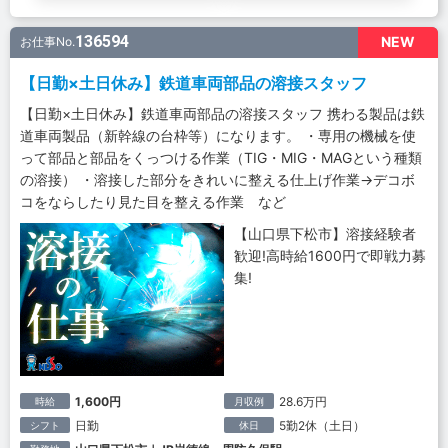
136594
NEW
お仕事No.
【日勤×土日休み】鉄道車両部品の溶接スタッフ
【日勤×土日休み】鉄道車両部品の溶接スタッフ 携わる製品は鉄
道車両製品（新幹線の台枠等）になります。 ・専用の機械を使
って部品と部品をくっつける作業（TIG・MIG・MAGという種類
の溶接） ・溶接した部分をきれいに整える仕上げ作業→デコボ
コをならしたり見た目を整える作業 など
【山口県下松市】溶接経験者
歓迎!高時給1600円で即戦力募
集!
1,600円
28.6万円
時給
月収例
日勤
5勤2休（土日）
シフト
休日