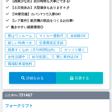
【残業少なめ】自分時間も大事にできる!
【土日祝休み】大型連休もあります☆彡
【1R寮完備】カバン1つで入寮OK!
【レア案件】航空機の部品をつくるお仕事!
働きやすい就業環境◎
寮はワンルーム
マイカー通勤可
未経験OK
嬉しい特典つき
交通費規定支給
残業すくなめ（月10時間以内）
ガッツリ稼ぐ
女性活躍中
給与前渡し
寮に車持込OK
職場駐車場無料
詳細をみる
応募する
731467
お仕事No.
フォークリフト