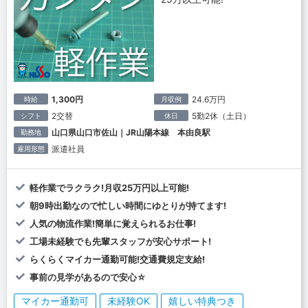
1,300円
24.6万円
時給
月収例
2交替
5勤2休（土日）
シフト
休日
山口県山口市佐山｜JR山陽本線 本由良駅
勤務地
派遣社員
雇用形態
軽作業でラクラク!月収25万円以上可能!
朝9時出勤なので忙しい時間にゆとりが持てます!
人気の物流作業!簡単に覚えられるお仕事!
工場未経験でも先輩スタッフが安心サポート!
らくらくマイカー通勤可能!交通費規定支給!
事前の見学があるので安心☆
マイカー通勤可
未経験OK
嬉しい特典つき