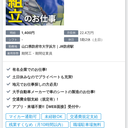
1,400円
22.4万円
時給
月収例
-
5勤2休（土日）
シフト
休日
山口県防府市大字浜方｜JR防府駅
勤務地
期間工・期間従業員
雇用形態
有名企業でのお仕事!
土日休みなのでプライベートも充実!
地元でお仕事探しの方必見!
大手自動車メーカーで車のシートの製造のお仕事!
交通費全額支給（規定有）!
アプリ・来場不要!!【WEB面接】受付中♪
マイカー通勤可
未経験OK
交通費規定支給
残業すくなめ（月10時間以内）
職場駐車場無料