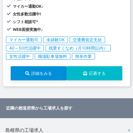
マイカー通勤OK♪
女性多数活躍中!
シフト相談可*
WEB面接実施中♪
マイカー通勤可
未経験OK
交通費規定支給
40～50代活躍中
残業すくなめ（月10時間以内）
女性活躍中
職場駐車場無料
簡単作業
詳細をみる
応募する
近隣の都道府県から工場求人を探す
島根県の工場求人