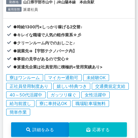
山口県宇部市山中｜JR山陽本線 本由良駅
勤務地
派遣社員
雇用形態
●時給1300円×しっかり稼げる2交替♪
●キレイな職場で人気の軽作業系☆彡
●クリーンルーム内でのおしごと♪
●就業先⇒【宇部テクノパーク内】
●事前の見学があるので安心☆
●派遣先企業は社員登用に積極的<登用実績あり>
寮はワンルーム
マイカー通勤可
未経験OK
正社員登用制度あり
嬉しい特典つき
交通費規定支給
40～50代活躍中
ガッツリ稼ぐ
女性活躍中
給与前渡し
寮に車持込OK
職場駐車場無料
簡単作業
詳細をみる
応募する