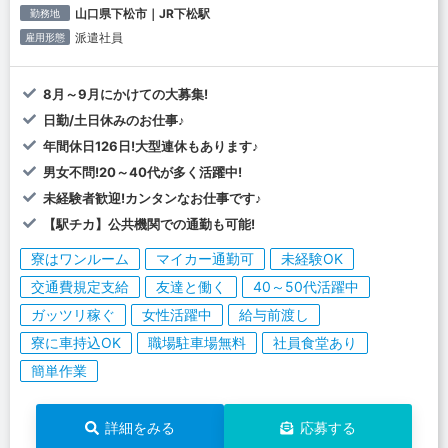
山口県下松市｜JR下松駅
勤務地
派遣社員
雇用形態
8月～9月にかけての大募集!
日勤/土日休みのお仕事♪
年間休日126日!大型連休もあります♪
男女不問!20～40代が多く活躍中!
未経験者歓迎!カンタンなお仕事です♪
【駅チカ】公共機関での通勤も可能!
寮はワンルーム
マイカー通勤可
未経験OK
交通費規定支給
友達と働く
40～50代活躍中
ガッツリ稼ぐ
女性活躍中
給与前渡し
寮に車持込OK
職場駐車場無料
社員食堂あり
簡単作業
詳細をみる
応募する