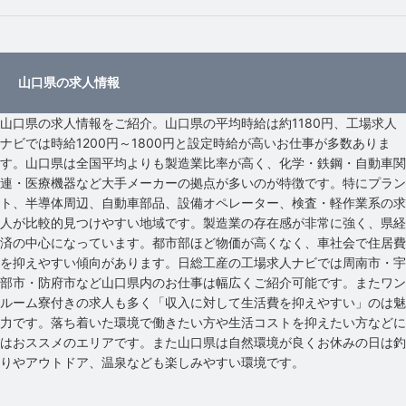
山口県の求人情報
山口県の求人情報をご紹介。山口県の平均時給は約1180円、工場求人
ナビでは時給1200円～1800円と設定時給が高いお仕事が多数ありま
す。山口県は全国平均よりも製造業比率が高く、化学・鉄鋼・自動車関
連・医療機器など大手メーカーの拠点が多いのが特徴です。特にプラン
ト、半導体周辺、自動車部品、設備オペレーター、検査・軽作業系の求
人が比較的見つけやすい地域です。製造業の存在感が非常に強く、県経
済の中心になっています。都市部ほど物価が高くなく、車社会で住居費
を抑えやすい傾向があります。日総工産の工場求人ナビでは周南市・宇
部市・防府市など山口県内のお仕事は幅広くご紹介可能です。またワン
ルーム寮付きの求人も多く「収入に対して生活費を抑えやすい」のは魅
力です。落ち着いた環境で働きたい方や生活コストを抑えたい方などに
はおススメのエリアです。また山口県は自然環境が良くお休みの日は釣
りやアウトドア、温泉なども楽しみやすい環境です。