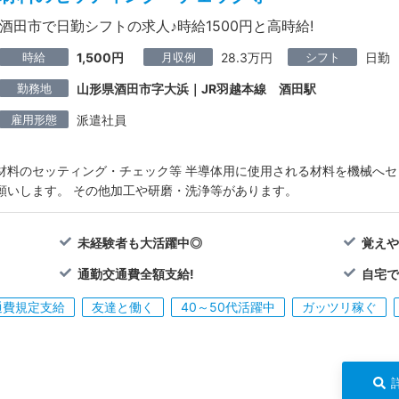
酒田市で日勤シフトの求人♪時給1500円と高時給!
時給
月収例
シフト
1,500円
28.3万円
日勤
勤務地
山形県酒田市字大浜｜JR羽越本線 酒田駅
雇用形態
派遣社員
材料のセッティング・チェック等 半導体用に使用される材料を機械へ
願いします。 その他加工や研磨・洗浄等があります。
未経験者も大活躍中◎
覚えや
通勤交通費全額支給!
自宅で
通費規定支給
友達と働く
40～50代活躍中
ガッツリ稼ぐ