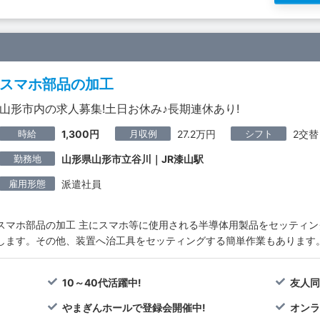
スマホ部品の加工
山形市内の求人募集!土日お休み♪長期連休あり!
時給
月収例
シフト
1,300円
27.2万円
2交替
勤務地
山形県山形市立谷川｜JR漆山駅
雇用形態
派遣社員
スマホ部品の加工 主にスマホ等に使用される半導体用製品をセッティン
します。その他、装置へ治工具をセッティングする簡単作業もあります
10～40代活躍中!
友人同
やまぎんホールで登録会開催中!
オンラ