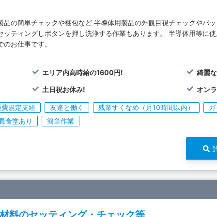
製品の簡単チェックや梱包など 半導体用製品の外観目視チェックやパッ
セッティングしボタンを押し洗浄する作業もあります。 半導体用等に
でのお仕事です。
エリア内高時給の1600円!
綺麗な
土日祝お休み!
オンラ
通費規定支給
友達と働く
残業すくなめ（月10時間以内）
ガ
員食堂あり
簡単作業
材料のセッティング・チェック等