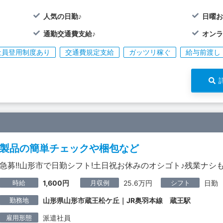
人気の日勤♪
日曜お
通勤交通費支給♪
オンラ
社員登用制度あり
交通費規定支給
ガッツリ稼ぐ
給与前渡し
製品の簡単チェックや梱包など
急募!!山形市で日勤シフト!土日祝お休みのオシゴト♪残業ナシも
時給
月収例
シフト
1,600円
25.6万円
日勤
勤務地
山形県山形市蔵王松ケ丘｜JR奥羽本線 蔵王駅
雇用形態
派遣社員