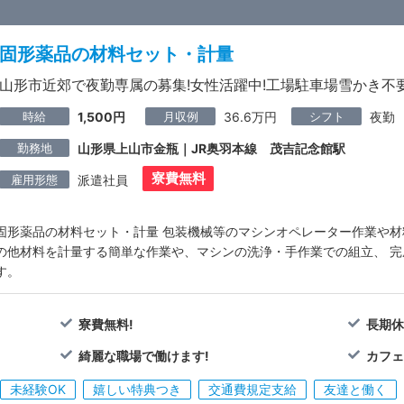
固形薬品の材料セット・計量
山形市近郊で夜勤専属の募集!女性活躍中!工場駐車場雪かき不要
時給
月収例
シフト
1,500円
36.6万円
夜勤
勤務地
山形県上山市金瓶｜JR奥羽本線 茂吉記念館駅
寮費無料
雇用形態
派遣社員
固形薬品の材料セット・計量 包装機械等のマシンオペレーター作業や材
の他材料を計量する簡単な作業や、マシンの洗浄・手作業での組立、 
す。
寮費無料!
長期休
綺麗な職場で働けます!
カフェ
未経験OK
嬉しい特典つき
交通費規定支給
友達と働く