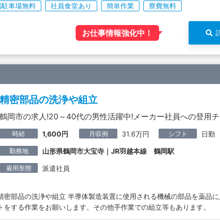
場駐車場無料
社員食堂あり
簡単作業
寮費無料
お仕事情報強化中！
精密部品の洗浄や組立
鶴岡市の求人!20～40代の男性活躍中!メーカー社員への登用
時給
月収例
シフト
1,600円
31.6万円
日勤
勤務地
山形県鶴岡市大宝寺｜JR羽越本線 鶴岡駅
雇用形態
派遣社員
精密部品の洗浄や組立 半導体製造装置に使用される機械の部品を薬品に
トをする作業をお願いします。その他手作業での組立等もあります。