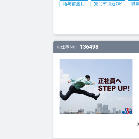
給与前渡し
寮に車持込OK
職
136498
お仕事No.