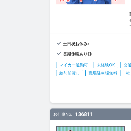
土日祝お休み♪
長期休暇あり◎
マイカー通勤可
未経験OK
交
給与前渡し
職場駐車場無料
社
136811
お仕事No.