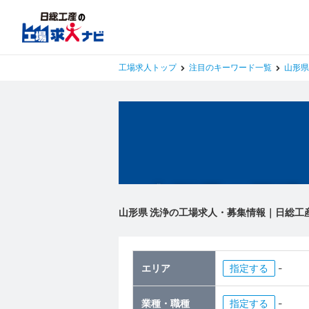
工場求人トップ
注目のキーワード一覧
山形県
山形県の工場
山形県 洗浄の工場求人・募集情報｜日総工
エリア
指定
-
業種・職種
指定
-