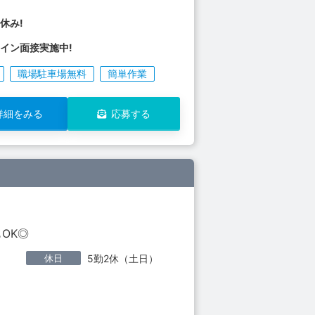
休み!
イン面接実施中!
職場駐車場無料
簡単作業
詳細をみる
応募する
OK◎
休日
5勤2休（土日）