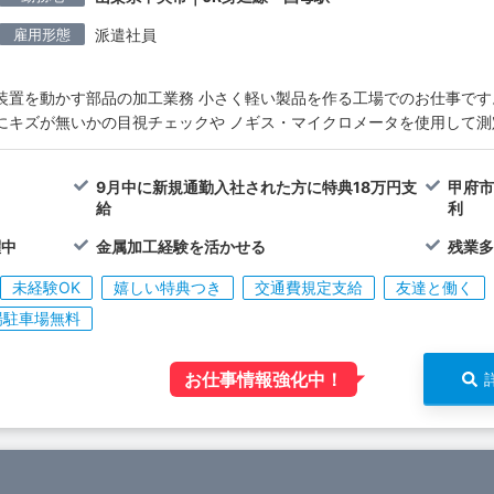
雇用形態
派遣社員
装置を動かす部品の加工業務 小さく軽い製品を作る工場でのお仕事です
にキズが無いかの目視チェックや ノギス・マイクロメータを使用して
9月中に新規通勤入社された方に特典18万円支
甲府
給
利
躍中
金属加工経験を活かせる
残業
未経験OK
嬉しい特典つき
交通費規定支給
友達と働く
場駐車場無料
お仕事情報強化中！