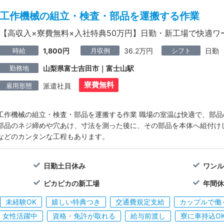
工作機械の組立・検査・部品を運搬する作業
【高収入×寮費無料×入社特典50万円】日勤・新工場で快適ワ
時給
月収例
シフト
1,800円
36.2万円
日勤
勤務地
山梨県富士吉田市｜富士山駅
寮費無料
雇用形態
派遣社員
工作機械の組立・検査・部品を運搬する作業 職場の室温は快適で、部
部品のネジ締めや穴あけ、寸法を測った後に、その部品を本体へ組付け
などのカンタンな工程もあります。
日勤土日休み
ワン
ピカピカの新工場
年間休
未経験OK
嬉しい特典つき
交通費規定支給
カップルで働
女性活躍中
資格・免許が取れる
給与前渡し
寮に車持込O