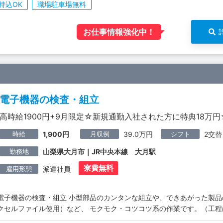
持込OK
職場駐車場無料
お仕事情報強化中！
電子機器の検査・組立
高時給1900円+9月限定☆新規通勤入社された方に特典18万円
時給
月収例
シフト
1,900円
39.0万円
2交替
勤務地
山梨県大月市｜JR中央本線 大月駅
寮費無料
雇用形態
派遣社員
電子機器の検査・組立 小型部品のカンタンな組立や、できあがった製品
クセルファイル使用）など、 モクモク・コツコツ系の作業です。（工程