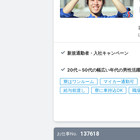
新規通勤者・入社キャンペーン
20代～50代の幅広い年代の男性活
寮はワンルーム
マイカー通勤可
給与前渡し
寮に車持込OK
職
137618
お仕事No.