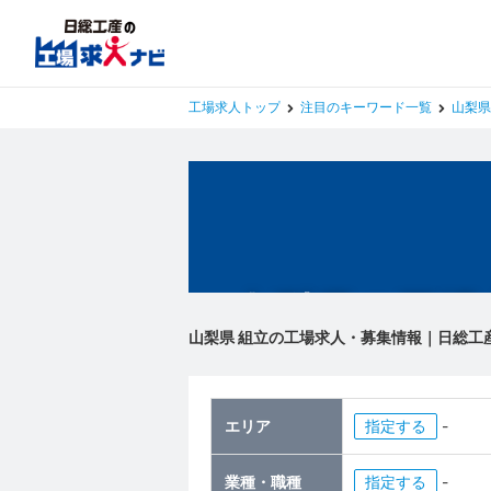
工場求人トップ
注目のキーワード一覧
山梨県
山梨県の工場
山梨県 組立の工場求人・募集情報｜日総工
エリア
指定
-
業種・職種
指定
-