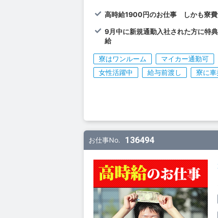
高時給1900円のお仕事 しかも寮
9月中に新規通勤入社された方に特典
給
寮はワンルーム
マイカー通勤可
女性活躍中
給与前渡し
寮に車
136494
お仕事No.