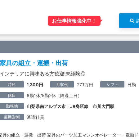
お仕事情報強化中！
家具の組立・運搬・出荷
インテリアに興味ある方歓迎!未経験◎
時給
月収例
シフト
1,300円
27.1万円
日勤
休日
6勤1休/5勤2休（隔週土日）
勤務地
山梨県南アルプス市｜JR身延線 市川大門駅
雇用形態
派遣社員
家具の組立・運搬・出荷 家具のパーツ加工マシンオペレーター・電動ド