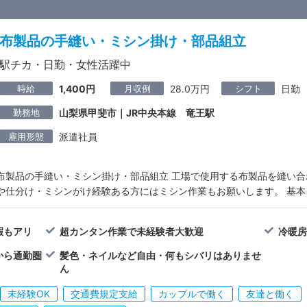
布製品の手縫い・ミシン掛け・部品組立
駅チカ・日勤・女性活躍中
時給
月収例
シフト
1,400円
28.0万円
日勤
勤務地
山梨県甲斐市｜JR中央本線 竜王駅
雇用形態
派遣社員
布製品の手縫い・ミシン掛け・部品組立 工場で使用する布製品を縫い合
や仕分け・ミシンがけ経験ある方にはミシン作業もお願いします。 基本
暇もアリ
超カンタン作業で未経験者大歓迎
冷暖
から通勤圏
髪色・ネイルなど自由・何もシバリはありませ
ん
未経験OK
交通費規定支給
カップルで働く
友達と働く