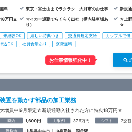
費無料
東京・富士山までラクラク 大月市のお仕事
新規
18万円支
マイカー通勤でらくらく出社（構内駐車場あ
☆上
り）
☆
未経験OK
嬉しい特典つき
交通費規定支給
カップルで働
持込OK
社員食堂あり
寮費無料
お仕事情報強化中！
装置を動かす部品の加工業務
大増員中!9月限定☆新規通勤入社された方に特典18万円☆
時給
月収例
シフト
1,600円
37.6万円
2交替
勤務地
山梨県中央市｜JR身延線 国母駅