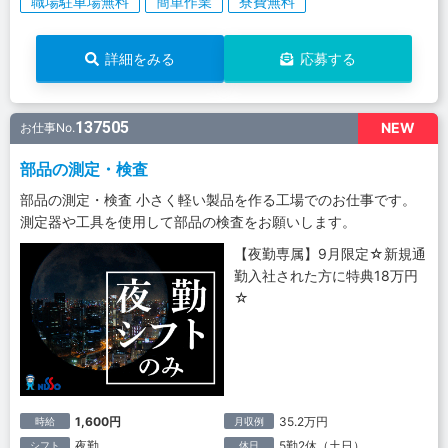
職場駐車場無料
簡単作業
寮費無料
詳細をみる
応募する
137505
NEW
お仕事No.
部品の測定・検査
部品の測定・検査 小さく軽い製品を作る工場でのお仕事です。
測定器や工具を使用して部品の検査をお願いします。
【夜勤専属】9月限定☆新規通
勤入社された方に特典18万円
☆
1,600円
35.2万円
時給
月収例
夜勤
5勤2休（土日）
シフト
休日