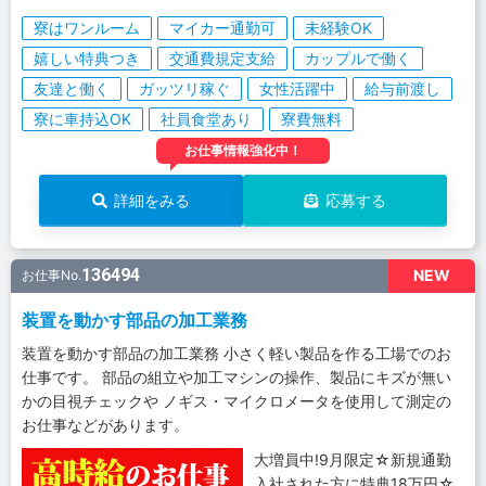
寮はワンルーム
マイカー通勤可
未経験OK
嬉しい特典つき
交通費規定支給
カップルで働く
友達と働く
ガッツリ稼ぐ
女性活躍中
給与前渡し
寮に車持込OK
社員食堂あり
寮費無料
お仕事情報強化中！
詳細をみる
応募する
136494
NEW
お仕事No.
装置を動かす部品の加工業務
装置を動かす部品の加工業務 小さく軽い製品を作る工場でのお
仕事です。 部品の組立や加工マシンの操作、製品にキズが無い
かの目視チェックや ノギス・マイクロメータを使用して測定の
お仕事などがあります。
大増員中!9月限定☆新規通勤
入社された方に特典18万円☆