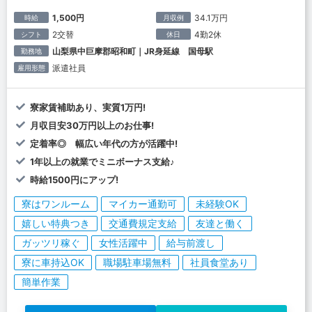
1,500円
34.1万円
時給
月収例
2交替
4勤2休
シフト
休日
山梨県中巨摩郡昭和町｜JR身延線 国母駅
勤務地
派遣社員
雇用形態
寮家賃補助あり、実質1万円!
月収目安30万円以上のお仕事!
定着率◎ 幅広い年代の方が活躍中!
1年以上の就業でミニボーナス支給♪
時給1500円にアップ!
寮はワンルーム
マイカー通勤可
未経験OK
嬉しい特典つき
交通費規定支給
友達と働く
ガッツリ稼ぐ
女性活躍中
給与前渡し
寮に車持込OK
職場駐車場無料
社員食堂あり
簡単作業