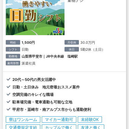
量物ナシ
1,500円
30.0万円
時給
月収例
日勤
5勤2休（土日）
シフト
休日
山梨県甲斐市｜JR中央本線 塩崎駅
勤務地
派遣社員
雇用形態
20代～50代の男女活躍中
日勤・土日休み 地元密着おススメ案件
空調完備のキレイな職場
駐車場完備・電車通勤も可能な立地
甲府市・韮崎市・南アルプス市からも通勤便利
寮はワンルーム
マイカー通勤可
未経験OK
交通費規定支給
カップルで働く
友達と働く