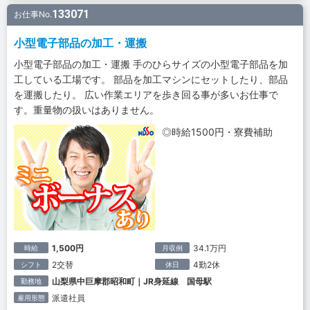
133071
お仕事No.
小型電子部品の加工・運搬
小型電子部品の加工・運搬 手のひらサイズの小型電子部品を加
工している工場です。 部品を加工マシンにセットしたり、部品
を運搬したり。 広い作業エリアを歩き回る事が多いお仕事で
す。重量物の扱いはありません。
◎時給1500円・寮費補助
1,500円
34.1万円
時給
月収例
2交替
4勤2休
シフト
休日
山梨県中巨摩郡昭和町｜JR身延線 国母駅
勤務地
派遣社員
雇用形態