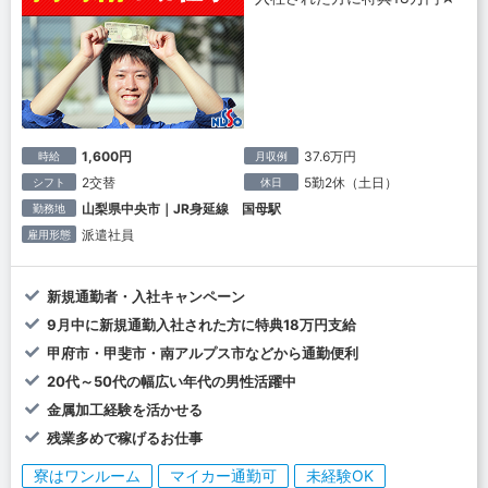
1,600円
37.6万円
時給
月収例
2交替
5勤2休（土日）
シフト
休日
山梨県中央市｜JR身延線 国母駅
勤務地
派遣社員
雇用形態
新規通勤者・入社キャンペーン
9月中に新規通勤入社された方に特典18万円支給
甲府市・甲斐市・南アルプス市などから通勤便利
20代～50代の幅広い年代の男性活躍中
金属加工経験を活かせる
残業多めで稼げるお仕事
寮はワンルーム
マイカー通勤可
未経験OK