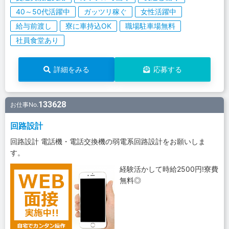
40～50代活躍中
ガッツリ稼ぐ
女性活躍中
給与前渡し
寮に車持込OK
職場駐車場無料
社員食堂あり
詳細をみる
応募する
133628
お仕事No.
回路設計
回路設計 電話機・電話交換機の弱電系回路設計をお願いしま
す。
経験活かして時給2500円!寮費
無料◎