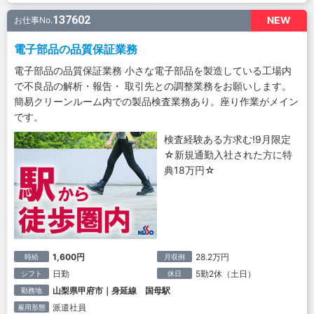
137602
NEW
お仕事No.
電子部品の品質保証業務
電子部品の品質保証業務 小さな電子部品を製造している工場内
で不良品の解析・報告・ 取引先との調整業務をお願いします。
簡易クリーンルーム内での製品検査業務あり。座り作業がメイン
です。
検査経験ある方求む!9月限定
☆新規通勤入社された方に特
典18万円☆
1,600円
28.2万円
時給
月収例
日勤
5勤2休（土日）
シフト
休日
山梨県甲府市｜身延線 国母駅
勤務地
派遣社員
雇用形態