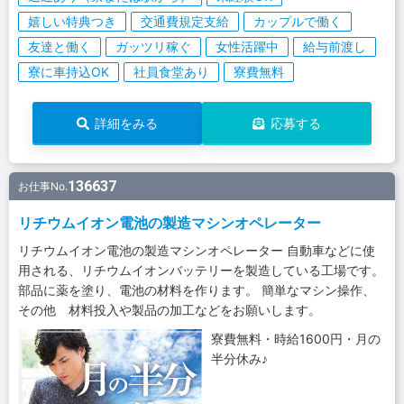
嬉しい特典つき
交通費規定支給
カップルで働く
友達と働く
ガッツリ稼ぐ
女性活躍中
給与前渡し
寮に車持込OK
社員食堂あり
寮費無料
詳細をみる
応募する
136637
お仕事No.
リチウムイオン電池の製造マシンオペレーター
リチウムイオン電池の製造マシンオペレーター 自動車などに使
用される、リチウムイオンバッテリーを製造している工場です。
部品に薬を塗り、電池の材料を作ります。 簡単なマシン操作、
その他 材料投入や製品の加工などをお願いします。
寮費無料・時給1600円・月の
半分休み♪