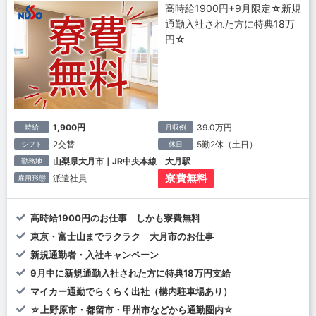
高時給1900円+9月限定☆新規
通勤入社された方に特典18万
円☆
1,900円
39.0万円
時給
月収例
2交替
5勤2休（土日）
シフト
休日
山梨県大月市｜JR中央本線 大月駅
勤務地
寮費無料
派遣社員
雇用形態
高時給1900円のお仕事 しかも寮費無料
東京・富士山までラクラク 大月市のお仕事
新規通勤者・入社キャンペーン
9月中に新規通勤入社された方に特典18万円支給
マイカー通勤でらくらく出社（構内駐車場あり）
☆上野原市・都留市・甲州市などから通勤圏内☆