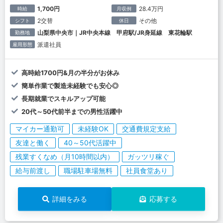
1,700円
28.4万円
時給
月収例
2交替
その他
シフト
休日
山梨県中央市｜JR中央本線 甲府駅/JR身延線 東花輪駅
勤務地
派遣社員
雇用形態
高時給1700円&月の半分がお休み
簡単作業で製造未経験でも安心◎
長期就業でスキルアップ可能
20代～50代前半までの男性活躍中
マイカー通勤可
未経験OK
交通費規定支給
友達と働く
40～50代活躍中
残業すくなめ（月10時間以内）
ガッツリ稼ぐ
給与前渡し
職場駐車場無料
社員食堂あり
詳細をみる
応募する