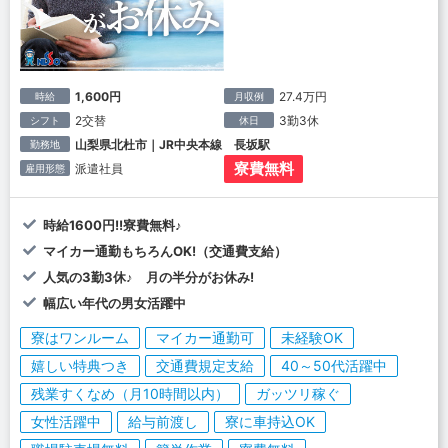
1,600円
27.4万円
時給
月収例
2交替
3勤3休
シフト
休日
山梨県北杜市｜JR中央本線 長坂駅
勤務地
寮費無料
派遣社員
雇用形態
時給1600円!!寮費無料♪
マイカー通勤もちろんOK!（交通費支給）
人気の3勤3休♪ 月の半分がお休み!
幅広い年代の男女活躍中
寮はワンルーム
マイカー通勤可
未経験OK
嬉しい特典つき
交通費規定支給
40～50代活躍中
残業すくなめ（月10時間以内）
ガッツリ稼ぐ
女性活躍中
給与前渡し
寮に車持込OK