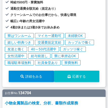
時給1500円・寮費無料
通勤交通費全額支給（規定あり）
クリーンルームでのお仕事だから、快適な環境
幅広い年齢の男女活躍中
4勤2休または3勤3休でお休み多め
寮はワンルーム
マイカー通勤可
未経験OK
嬉しい特典つき
交通費規定支給
カップルで働く
友達と働く
40～50代活躍中
ガッツリ稼ぐ
女性活躍中
給与前渡し
寮に車持込OK
職場駐車場無料
社員食堂あり
寮費無料
詳細をみる
応募する
134704
お仕事No.
小物金属製品の検査、分析、書類作成業務