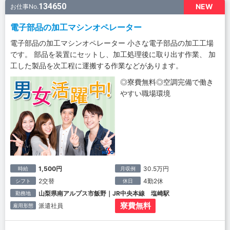
134650
NEW
お仕事No.
電子部品の加工マシンオペレーター
電子部品の加工マシンオペレーター 小さな電子部品の加工工場
です。 部品を装置にセットし、加工処理後に取り出す作業、 加
工した製品を次工程に運搬する作業などがあります。
◎寮費無料◎空調完備で働き
やすい職場環境
1,500円
30.5万円
時給
月収例
2交替
4勤2休
シフト
休日
山梨県南アルプス市飯野｜JR中央本線 塩崎駅
勤務地
寮費無料
派遣社員
雇用形態