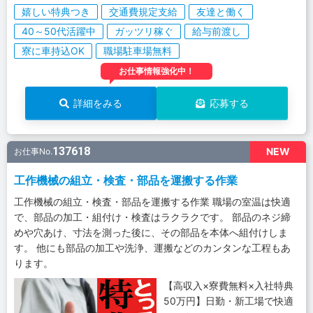
嬉しい特典つき
交通費規定支給
友達と働く
40～50代活躍中
ガッツリ稼ぐ
給与前渡し
寮に車持込OK
職場駐車場無料
お仕事情報強化中！
詳細をみる
応募する
137618
NEW
お仕事No.
工作機械の組立・検査・部品を運搬する作業
工作機械の組立・検査・部品を運搬する作業 職場の室温は快適
で、部品の加工・組付け・検査はラクラクです。 部品のネジ締
めや穴あけ、寸法を測った後に、その部品を本体へ組付けしま
す。 他にも部品の加工や洗浄、運搬などのカンタンな工程もあ
ります。
【高収入×寮費無料×入社特典
50万円】日勤・新工場で快適