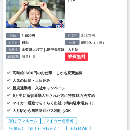
1,600円
31.3万円
時給
月収例
日勤
5勤2休（土日）
シフト
休日
山梨県大月市｜JR中央本線 大月駅
勤務地
寮費無料
派遣社員
雇用形態
高時給1600円のお仕事 しかも寮費無料
人気の日勤・土日休み
新規通勤者・入社キャンペーン
9月中に新規通勤入社された方に特典18万円支給
マイカー通勤でらくらく出社（構内駐車場あり）
大月駅から無料送迎バス利用もOK
寮はワンルーム
マイカー通勤可
送迎あり（寮または駅から）
未経験OK