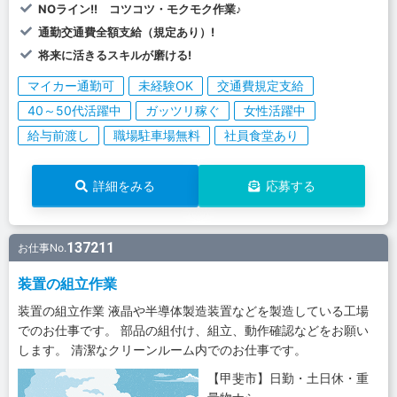
NOライン!! コツコツ・モクモク作業♪
通勤交通費全額支給（規定あり）!
将来に活きるスキルが磨ける!
マイカー通勤可
未経験OK
交通費規定支給
40～50代活躍中
ガッツリ稼ぐ
女性活躍中
給与前渡し
職場駐車場無料
社員食堂あり
詳細をみる
応募する
137211
お仕事No.
装置の組立作業
装置の組立作業 液晶や半導体製造装置などを製造している工場
でのお仕事です。 部品の組付け、組立、動作確認などをお願い
します。 清潔なクリーンルーム内でのお仕事です。
【甲斐市】日勤・土日休・重