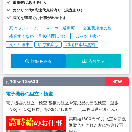
重量物はありません
ガソリン代&高速代支給有り（規定あり）
長閑な環境でお仕事が出来ます
寮はワンルーム
マイカー通勤可
交通費規定支給
残業すくなめ（月10時間以内）
ガッツリ稼ぐ
女性活躍中
給与前渡し
職場駐車場無料
詳細をみる
応募する
135630
NEW
お仕事No.
電子機器の組立・検査
電子機器の組立・検査 基板の組立や完成品の目視検査・運搬
（5kg～10kg程度）をお願いします。 （工程は選べません）
高時給1600円+9月限定☆新規
通勤入社された方に特典18万
円☆