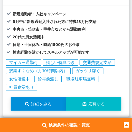
新規通勤者・入社キャンペーン
9月中に新規通勤入社された方に特典18万円支給
中央市・笛吹市・甲斐市などから通勤便利
20代の男女活躍中
日勤・土日休み・時給1600円のお仕事
検査経験を活かしてスキルアップが可能です
マイカー通勤可
嬉しい特典つき
交通費規定支給
残業すくなめ（月10時間以内）
ガッツリ稼ぐ
女性活躍中
給与前渡し
職場駐車場無料
社員食堂あり
詳細をみる
応募する
136151
NEW
お仕事No.
検索条件の確認・変更