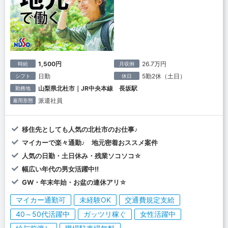
1,500円
26.7万円
時給
月収例
日勤
5勤2休（土日）
シフト
休日
山梨県北杜市｜JR中央本線 長坂駅
勤務地
派遣社員
雇用形態
移住先としても人気の北杜市のお仕事♪
マイカーで楽々通勤♪ 地元密着おススメ案件
人気の日勤・土日休み・残業ソコソコ☆
幅広い年代の男女活躍中!!
GW・年末年始・お盆の連休アリ☆
マイカー通勤可
未経験OK
交通費規定支給
40～50代活躍中
ガッツリ稼ぐ
女性活躍中