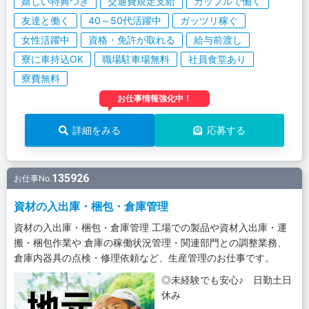
嬉しい特典つき
交通費規定支給
カップルで働く
友達と働く
40～50代活躍中
ガッツリ稼ぐ
女性活躍中
資格・免許が取れる
給与前渡し
寮に車持込OK
職場駐車場無料
社員食堂あり
寮費無料
お仕事情報強化中！
詳細をみる
応募する
135926
お仕事No.
資材の入出庫・梱包・倉庫管理
資材の入出庫・梱包・倉庫管理 工場での製品や資材入出庫・運
搬・梱包作業や 倉庫の稼働状況管理・関連部門との調整業務、
倉庫内器具の点検・修理依頼など、生産管理のお仕事です。
◎未経験でも安心♪ 日勤土日
休み