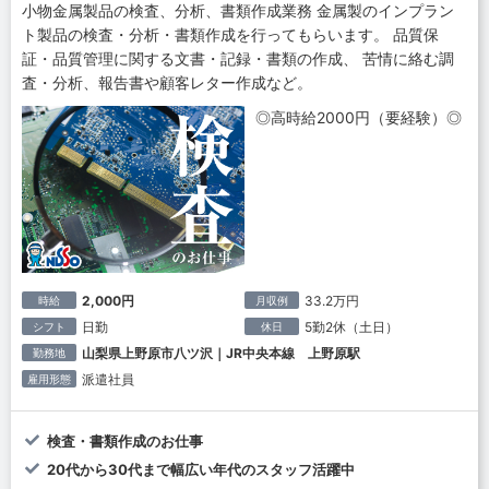
小物金属製品の検査、分析、書類作成業務 金属製のインプラン
ト製品の検査・分析・書類作成を行ってもらいます。 品質保
証・品質管理に関する文書・記録・書類の作成、 苦情に絡む調
査・分析、報告書や顧客レター作成など。
◎高時給2000円（要経験）◎
2,000円
33.2万円
時給
月収例
日勤
5勤2休（土日）
シフト
休日
山梨県上野原市八ツ沢｜JR中央本線 上野原駅
勤務地
派遣社員
雇用形態
検査・書類作成のお仕事
20代から30代まで幅広い年代のスタッフ活躍中