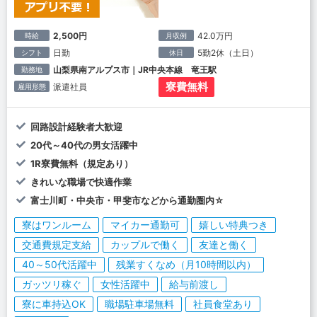
2,500円
42.0万円
時給
月収例
日勤
5勤2休（土日）
シフト
休日
山梨県南アルプス市｜JR中央本線 竜王駅
勤務地
寮費無料
派遣社員
雇用形態
回路設計経験者大歓迎
20代～40代の男女活躍中
1R寮費無料（規定あり）
きれいな職場で快適作業
富士川町・中央市・甲斐市などから通勤圏内☆
寮はワンルーム
マイカー通勤可
嬉しい特典つき
交通費規定支給
カップルで働く
友達と働く
40～50代活躍中
残業すくなめ（月10時間以内）
ガッツリ稼ぐ
女性活躍中
給与前渡し
寮に車持込OK
職場駐車場無料
社員食堂あり