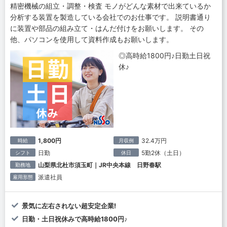
精密機械の組立・調整・検査 モノがどんな素材で出来ているか
分析する装置を製造している会社でのお仕事です。 説明書通り
に装置や部品の組み立て・はんだ付けをお願いします。 その
他、パソコンを使用して資料作成もお願いします。
◎高時給1800円♪日勤土日祝
休♪
1,800円
32.4万円
時給
月収例
日勤
5勤2休（土日）
シフト
休日
山梨県北杜市須玉町｜JR中央本線 日野春駅
勤務地
派遣社員
雇用形態
景気に左右されない超安定企業!
日勤・土日祝休みで高時給1800円♪