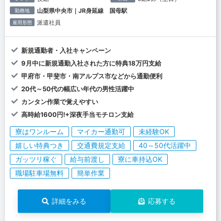
山梨県中央市｜JR身延線 国母駅
勤務地
派遣社員
雇用形態
新規通勤者・入社キャンペーン
9月中に新規通勤入社された方に特典18万円支給
甲府市・甲斐市・南アルプス市などから通勤便利
20代～50代の幅広い年代の男性活躍中
カンタン作業で覚えやすい
高時給1600円!+深夜手当モチロン支給
寮はワンルーム
マイカー通勤可
未経験OK
嬉しい特典つき
交通費規定支給
40～50代活躍中
ガッツリ稼ぐ
給与前渡し
寮に車持込OK
職場駐車場無料
簡単作業
詳細をみる
応募する