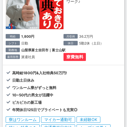
ワーク♪
1,800円
36.2万円
時給
月収例
日勤
5勤2休（土日）
シフト
休日
山梨県富士吉田市｜富士山駅
勤務地
寮費無料
派遣社員
雇用形態
高時給1800円&入社特典50万円!
日勤土日休み
ワンルーム寮がずっと無料
10~50代の男女が活躍中
ピカピカの新工場
年間休日125日でプライベートも充実◎
寮はワンルーム
マイカー通勤可
未経験OK