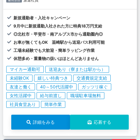
派遣社員
雇用形態
新規通勤者・入社キャンペーン
9月中に新規通勤入社された方に特典18万円支給
◎北杜市・甲斐市・南アルプス市から通勤圏内◎
お車が無くてもOK 韮崎駅から送迎バス利用可能
工場未経験でも大歓迎・簡単ラッピング作業
休憩多め・重量物の扱いはほとんどありません
マイカー通勤可
送迎あり（寮または駅から）
未経験OK
嬉しい特典つき
交通費規定支給
友達と働く
40～50代活躍中
ガッツリ稼ぐ
女性活躍中
給与前渡し
職場駐車場無料
社員食堂あり
簡単作業
詳細をみる
応募する