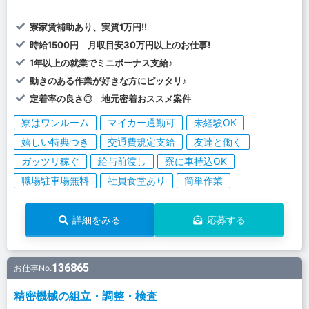
寮家賃補助あり、実質1万円!!
時給1500円 月収目安30万円以上のお仕事!
1年以上の就業でミニボーナス支給♪
動きのある作業が好きな方にピッタリ♪
定着率の良さ◎ 地元密着おススメ案件
寮はワンルーム
マイカー通勤可
未経験OK
嬉しい特典つき
交通費規定支給
友達と働く
ガッツリ稼ぐ
給与前渡し
寮に車持込OK
職場駐車場無料
社員食堂あり
簡単作業
詳細をみる
応募する
136865
お仕事No.
精密機械の組立・調整・検査