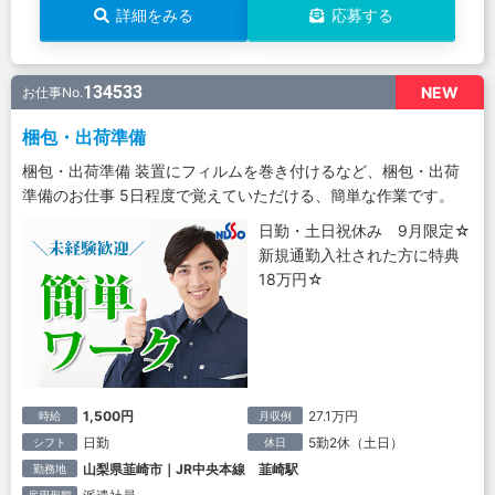
詳細をみる
応募する
134533
NEW
お仕事No.
梱包・出荷準備
梱包・出荷準備 装置にフィルムを巻き付けるなど、梱包・出荷
準備のお仕事 5日程度で覚えていただける、簡単な作業です。
日勤・土日祝休み 9月限定☆
新規通勤入社された方に特典
18万円☆
1,500円
27.1万円
時給
月収例
日勤
5勤2休（土日）
シフト
休日
山梨県韮崎市｜JR中央本線 韮崎駅
勤務地