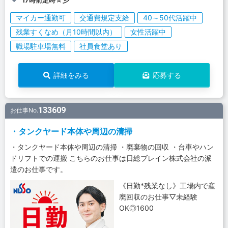
マイカー通勤可
交通費規定支給
40～50代活躍中
残業すくなめ（月10時間以内）
女性活躍中
職場駐車場無料
社員食堂あり
詳細をみる
応募する
133609
お仕事No.
・タンクヤード本体や周辺の清掃
・タンクヤード本体や周辺の清掃 ・廃棄物の回収 ・台車やハン
ドリフトでの運搬 こちらのお仕事は日総ブレイン株式会社の派
遣のお仕事です。
《日勤*残業なし》工場内で産
廃回収のお仕事▽未経験
OK◎1600