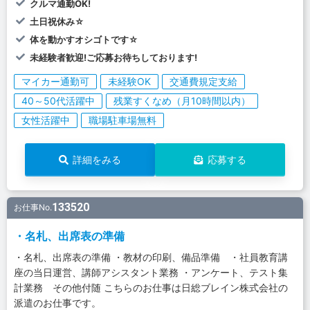
クルマ通勤OK!
土日祝休み☆
体を動かすオシゴトです☆
未経験者歓迎!ご応募お待ちしております!
マイカー通勤可
未経験OK
交通費規定支給
40～50代活躍中
残業すくなめ（月10時間以内）
女性活躍中
職場駐車場無料
詳細をみる
応募する
133520
お仕事No.
・名札、出席表の準備
・名札、出席表の準備 ・教材の印刷、備品準備 ・社員教育講
座の当日運営、講師アシスタント業務 ・アンケート、テスト集
計業務 その他付随 こちらのお仕事は日総ブレイン株式会社の
派遣のお仕事です。