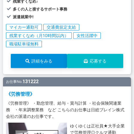
残業すくなめ♪
多くの人と接するサポート事務
派遣就業中!
マイカー通勤可
交通費規定支給
残業すくなめ（月10時間以内）
女性活躍中
職場駐車場無料
詳細をみる
応募する
131222
お仕事No.
《労務管理》
《労務管理》 ・勤怠管理、給与・賞与計算 ・社会保険関連業
務 ・年末調整業務 など こちらのお仕事は日総ブレイン株式
会社の派遣のお仕事です。
ゆくゆくは正社員★大手企業
で労務管理◎クルマ通勤