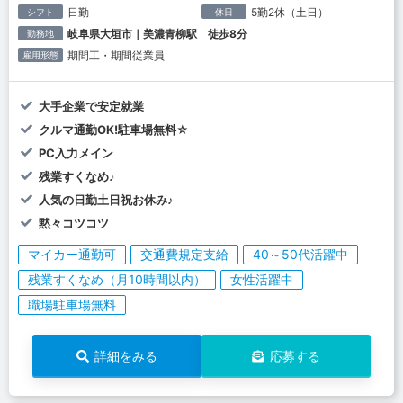
日勤
5勤2休（土日）
シフト
休日
岐阜県大垣市｜美濃青柳駅 徒歩8分
勤務地
期間工・期間従業員
雇用形態
大手企業で安定就業
クルマ通勤OK!駐車場無料☆
PC入力メイン
残業すくなめ♪
人気の日勤土日祝お休み♪
黙々コツコツ
マイカー通勤可
交通費規定支給
40～50代活躍中
残業すくなめ（月10時間以内）
女性活躍中
職場駐車場無料
詳細をみる
応募する