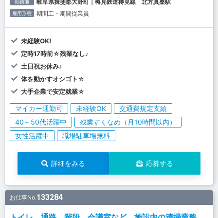
岐阜県揖斐郡大野町｜樽見鉄道樽見線 北方真桑駅
勤務地
期間工・期間従業員
雇用形態
未経験OK!
定時17時前☆残業なし♪
土日祝お休み♪
体を動かすオシゴト☆
大手企業で安定就業☆
マイカー通勤可
未経験OK
交通費規定支給
40～50代活躍中
残業すくなめ（月10時間以内）
女性活躍中
職場駐車場無料
詳細をみる
応募する
133284
お仕事No.
トイレ、通路、階段、会議室など、施設内の清掃業務