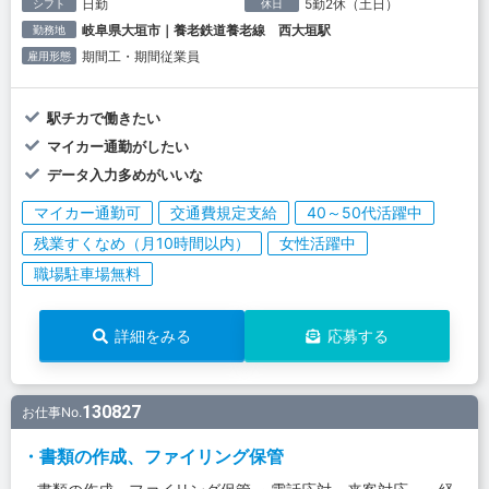
日勤
5勤2休（土日）
シフト
休日
岐阜県大垣市｜養老鉄道養老線 西大垣駅
勤務地
期間工・期間従業員
雇用形態
駅チカで働きたい
マイカー通勤がしたい
データ入力多めがいいな
マイカー通勤可
交通費規定支給
40～50代活躍中
残業すくなめ（月10時間以内）
女性活躍中
職場駐車場無料
詳細をみる
応募する
130827
お仕事No.
・書類の作成、ファイリング保管