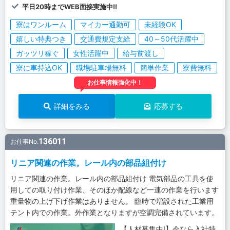
平日20時までWEB面接実施中!!
寮はワンルーム
マイカー通勤可
未経験OK
嬉しい特典つき
交通費規定支給
40～50代活躍中
ガッツリ稼ぐ
女性活躍中
給与前渡し
寮に車持込OK
職場駐車場無料
簡単作業
寮費無料
お仕事情報強化中！
詳細をみる
応募する
136011
お仕事No.
リニア関連の作業。レール内の部品組付け
リニア関連の作業。レール内の部品組付け 電気部品の工具を使
用しての取り付け作業、そのほか配線など一連の作業を行います
重量物の上げ下げ作業はありません。 臨時で増設された工業用
テント内での作業。外作業となりますが空調完備されています。
【人材募集中!】今なら入社特