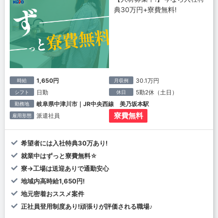
典30万円+寮費無料!
1,650円
30.1万円
時給
月収例
日勤
5勤2休（土日）
シフト
休日
岐阜県中津川市｜JR中央西線 美乃坂本駅
勤務地
寮費無料
派遣社員
雇用形態
希望者には入社特典30万あり!
就業中はずっと寮費無料☆
寮→工場は送迎ありで通勤安心
地域内高時給1,650円!
地元密着おススメ案件
正社員登用制度あり!頑張りが評価される職場♪