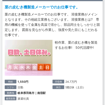
栗の皮むき機製造メーカーでのお仕事です。
栗の皮むき機製造メーカーでのお仕事です。 溶接業務がメイン
となります。その他組立業務もございます。 溶接業務とは? 専
用の機械を使って金属を高温で溶かし、部品同士をしっかりと固
定します。 図面を見ながら作業し、強度や見た目にもこだわる
仕事です。
軽作業、栗の皮むき機を製造
するお仕事! 50代活躍中!
1,550円
24.7万円
時給
月収例
日勤
5勤2休（土日）
シフト
休日
岐阜県羽島市｜南宿駅
勤務地
派遣社員
雇用形態