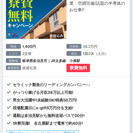
業 空調完備/話題の半導体の
お仕事!!
1,600円
38.2万円
時給
月収例
2交替
5勤2休（土日）
シフト
休日
岐阜県多治見市｜JR太多線 小泉駅
勤務地
寮費無料
派遣社員
雇用形態
セラミック製造のリーディングカンパニー♪♪
がっつり稼げる月収38万以上可能!
男女大活躍中!未経験OK!特典50万円!
現場配属日にe-gift5万円分を支給!
通勤は多治見駅から無料送迎バスで20分!
1R寮完備! 名古屋駅まで電車で約40分!