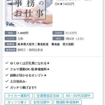
OK★1400円
1,400円
27.3万円
時給
月収例
日勤
5勤2休（土日）
シフト
休日
岐阜県大垣市｜養老鉄道 養老線 西大垣駅
勤務地
期間工・期間従業員
雇用形態
ゆくゆくは正社員になれる★
クルマ通勤OK♪駐車場無料★
経験が活かせるオシゴト★
土日祝休み♪
ガッチリ稼げます!!
マイカー通勤可
交通費規定支給
40～50代活躍中
ガッツリ稼ぐ
女性活躍中
職場駐車場無料