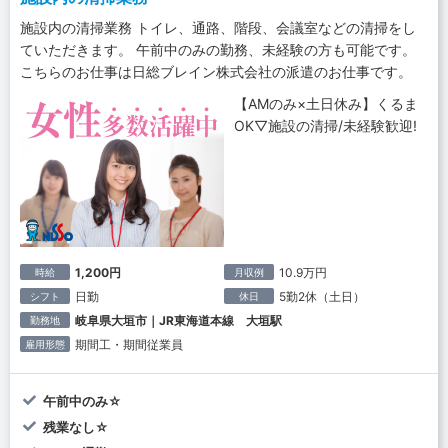
施設内の清掃業務 トイレ、通路、階段、会議室などの清掃をし
ていただきます。 午前中のみの勤務、未経験の方も可能です。
こちらのお仕事は日総ブレイン株式会社の派遣のお仕事です。
【AMのみ×土日休み】くるま
OK▽施設の清掃/未経験歓迎!
1,200円
10.9万円
時給
月収例
日勤
5勤2休（土日）
シフト
休日
岐阜県大垣市｜JR東海道本線 大垣駅
勤務地
期間工・期間従業員
雇用形態
午前中のみ☆
残業なし☆