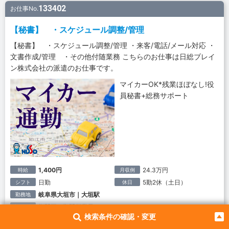
133402
お仕事No.
【秘書】 ・スケジュール調整/管理
【秘書】 ・スケジュール調整/管理 ・来客/電話/メール対応 ・
文書作成/管理 ・その他付随業務 こちらのお仕事は日総ブレイ
ン株式会社の派遣のお仕事です。
マイカーOK*残業ほぼなし!役
員秘書+総務サポート
1,400円
24.3万円
時給
月収例
日勤
5勤2休（土日）
シフト
休日
岐阜県大垣市｜大垣駅
勤務地
期間工・期間従業員
雇用形態
検索条件の確認・変更