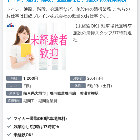
トイレ、通路、階段、会議室など、施設内の清掃業務 こちらの
お仕事は日総ブレイン株式会社の派遣のお仕事です。
【未経験OK】駐車場代無料▽
施設の清掃スタッフ/17時前退
社
1,200円
20.4万円
時給
月収例
日勤
5勤2休（土日）
シフト
休日
岐阜県大垣市｜養老鉄道養老線 美濃青柳駅
勤務地
期間工・期間従業員
雇用形態
マイカー通勤OK!駐車場無料♪
残業なし!定時は17時前★
未経験OK!