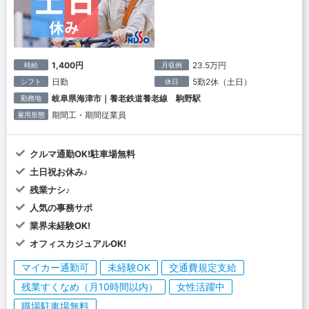
1,400円
23.5万円
時給
月収例
日勤
5勤2休（土日）
シフト
休日
岐阜県海津市｜養老鉄道養老線 駒野駅
勤務地
期間工・期間従業員
雇用形態
クルマ通勤OK!駐車場無料
土日祝お休み♪
残業ナシ♪
人気の事務サポ
業界未経験OK!
オフィスカジュアルOK!
マイカー通勤可
未経験OK
交通費規定支給
残業すくなめ（月10時間以内）
女性活躍中
職場駐車場無料