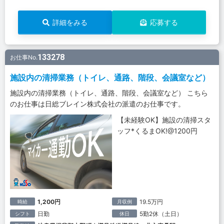
詳細をみる
応募する
133278
お仕事No.
施設内の清掃業務（トイレ、通路、階段、会議室など）
施設内の清掃業務（トイレ、通路、階段、会議室など） こちら
のお仕事は日総ブレイン株式会社の派遣のお仕事です。
【未経験OK】施設の清掃スタ
ッフ*くるまOK!@1200円
1,200円
19.5万円
時給
月収例
日勤
5勤2休（土日）
シフト
休日