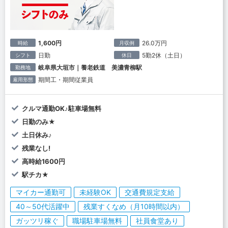
1,600円
26.0万円
時給
月収例
日勤
5勤2休（土日）
シフト
休日
岐阜県大垣市｜養老鉄道 美濃青柳駅
勤務地
期間工・期間従業員
雇用形態
クルマ通勤OK♪駐車場無料
日勤のみ★
土日休み♪
残業なし!
高時給1600円
駅チカ★
マイカー通勤可
未経験OK
交通費規定支給
40～50代活躍中
残業すくなめ（月10時間以内）
ガッツリ稼ぐ
職場駐車場無料
社員食堂あり