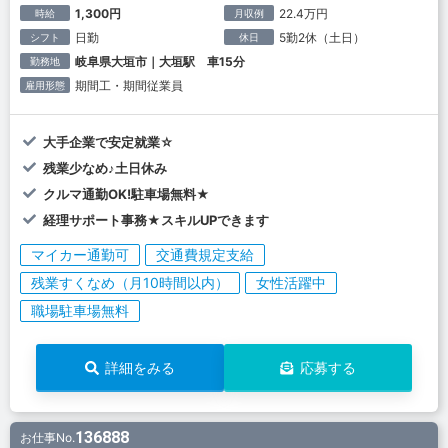
1,300円
22.4万円
時給
月収例
日勤
5勤2休（土日）
シフト
休日
岐阜県大垣市｜大垣駅 車15分
勤務地
期間工・期間従業員
雇用形態
大手企業で安定就業☆
残業少なめ♪土日休み
クルマ通勤OK!駐車場無料★
経理サポート事務★スキルUPできます
マイカー通勤可
交通費規定支給
残業すくなめ（月10時間以内）
女性活躍中
職場駐車場無料
詳細をみる
応募する
136888
お仕事No.