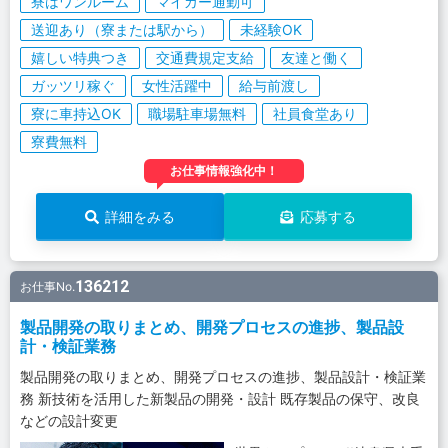
寮はワンルーム
マイカー通勤可
送迎あり（寮または駅から）
未経験OK
嬉しい特典つき
交通費規定支給
友達と働く
ガッツリ稼ぐ
女性活躍中
給与前渡し
寮に車持込OK
職場駐車場無料
社員食堂あり
寮費無料
お仕事情報強化中！
詳細をみる
応募する
136212
お仕事No.
製品開発の取りまとめ、開発プロセスの進捗、製品設
計・検証業務
製品開発の取りまとめ、開発プロセスの進捗、製品設計・検証業
務 新技術を活用した新製品の開発・設計 既存製品の保守、改良
などの設計変更