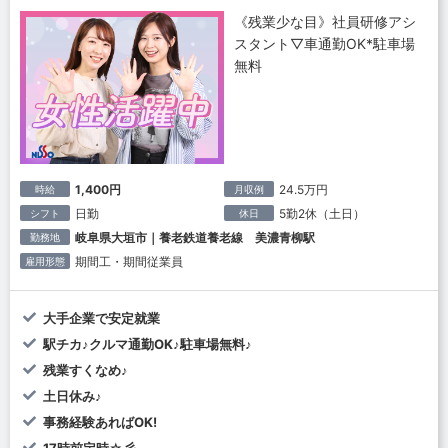
《残業少な目》社員研修アシ
スタント▽車通勤OK*駐車場
無料
1,400円
24.5万円
時給
月収例
日勤
5勤2休（土日）
シフト
休日
岐阜県大垣市｜養老鉄道養老線 美濃青柳駅
勤務地
期間工・期間従業員
雇用形態
大手企業で安定就業
駅チカ♪クルマ通勤OK♪駐車場無料♪
残業すくなめ♪
土日休み♪
事務経験あればOK!
17時前定時☆彡