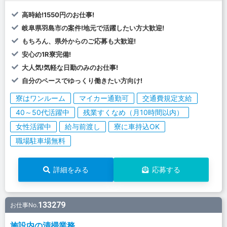
高時給!1550円のお仕事!
岐阜県羽島市の案件!地元で活躍したい方大歓迎!
もちろん、県外からのご応募も大歓迎!
安心の1R寮完備!
大人気!気軽な日勤のみのお仕事!
自分のペースでゆっくり働きたい方向け!
寮はワンルーム
マイカー通勤可
交通費規定支給
40～50代活躍中
残業すくなめ（月10時間以内）
女性活躍中
給与前渡し
寮に車持込OK
職場駐車場無料
詳細をみる
応募する
133279
お仕事No.
施設内の清掃業務