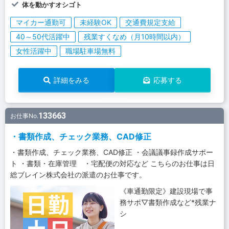
体を動かすオシゴト
マイカー通勤可
未経験OK
交通費規定支給
40～50代活躍中
残業すくなめ（月10時間以内）
女性活躍中
職場駐車場無料
詳細をみる
応募する
133663
お仕事No.
・書類作成、チェック業務、CAD修正
・書類作成、チェック業務、CAD修正 ・会議議事録作成サポー
ト ・書類・在庫管理 ・宅配便の対応など こちらのお仕事は日
総ブレイン株式会社の派遣のお仕事です。
《車通勤限定》建設現場で事
務サポ▽書類作成など*残業ナ
シ