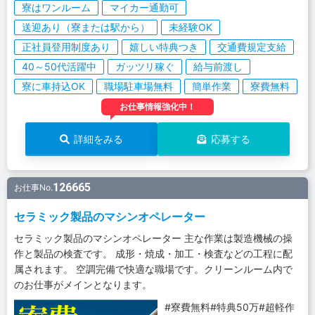
寮はワンルーム
マイカー通勤可
送迎あり（寮または駅から）
未経験OK
正社員登用制度あり
嬉しい特典つき
交通費規定支給
40～50代活躍中
ガッツリ稼ぐ
給与前渡し
寮に車持込OK
職場駐車場無料
簡単作業
寮費無料
お仕事情報強化中！
詳細をみる
応募する
126665
お仕事No.
セラミック製品のマシンオペレーター
セラミック製品のマシンオペレーター 主な作業は製造機械の操
作と製品の検査です。 成形・焼成・加工・検査などの工程に配
属されます。 空調完備で快適な職場です。クリーンルーム内で
のお仕事がメインとなります。
#寮費無料#特典50万#超軽作