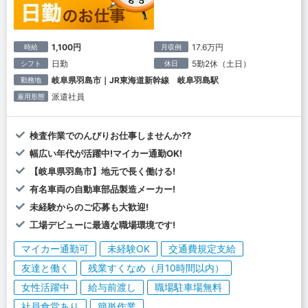
1,100円
17.6万円
時給
月収例
日勤
5勤2休（土日）
シフト
休日
岐阜県羽島市｜JR東海道新幹線 岐阜羽島駅
勤務地
派遣社員
雇用形態
検査作業でのんびりお仕事しませんか??
幅広い年代が活躍中!マイカー通勤OK!
【岐阜県羽島市】地元で長く働ける!
有名車両の自動車部品製造メーカー!
未経験からのご応募も大歓迎!
工場デビューに最適な職場環境です!
マイカー通勤可
未経験OK
交通費規定支給
友達と働く
残業すくなめ（月10時間以内）
女性活躍中
給与前渡し
職場駐車場無料
社員食堂あり
簡単作業