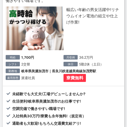
働きやすい職場です。
幅広い年齢の男女活躍中!リチ
ウムイオン電池の組立や仕上
げ作業!
1,700円
36.2万円
時給
月収例
2交替
5勤2休（土日）
シフト
休日
岐阜県美濃加茂市｜長良川鉄道越美南線加茂野駅
勤務地
寮費無料
派遣社員
雇用形態
未経験でも大丈夫!工場デビューしませんか?
生活便利!岐阜県美濃加茂市のお仕事です!
空調完備で働きやすい職場です!
入社特典30万円!寮費も永年無料!（規定有）
通勤者も大歓迎!もちろん交通費支給アリ!