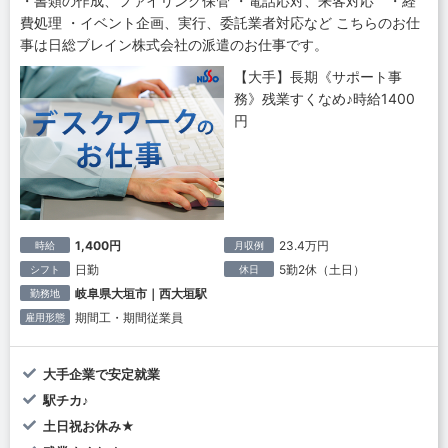
・書類の作成、ファイリング保管 ・電話応対、来客対応 ・経
費処理 ・イベント企画、実行、委託業者対応など こちらのお仕
事は日総ブレイン株式会社の派遣のお仕事です。
【大手】長期《サポート事
務》残業すくなめ♪時給1400
円
1,400円
23.4万円
時給
月収例
日勤
5勤2休（土日）
シフト
休日
岐阜県大垣市｜西大垣駅
勤務地
期間工・期間従業員
雇用形態
大手企業で安定就業
駅チカ♪
土日祝お休み★