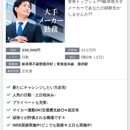
世界トップシェア!!岐阜県大手
メーカーであなたの経験生か
しませんか??
330,000円
33.0万円
月給
月収例
日勤
5勤2休（土日）
シフト
休日
岐阜県不破郡垂井町｜東海道本線 垂井駅
勤務地
正社員
雇用形態
新たにチャレンジしたい方必見!
人気の日勤・土日祝休み♪
プライベートも充実♪
マイカー通勤OK!交通費支給◎※規定有
頑張りが評価される職場です☆
WEB面接実施中!どこでも面接★土日も実施中!