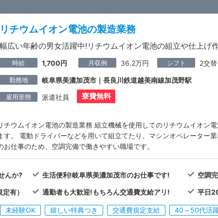
リチウムイオン電池の製造業務
幅広い年齢の男女活躍中!リチウムイオン電池の組立や仕上げ作
時給
月収例
シフト
1,700円
36.2万円
2交替
勤務地
岐阜県美濃加茂市｜長良川鉄道越美南線加茂野駅
寮費無料
雇用形態
派遣社員
リチウムイオン電池の製造業務 組立機械を使用してのリチウムイオン
ます。 電動ドライバーなどを用いて組立てたり、マシンオペレーター業
のお仕事のため、空調完備で働きやすい職場です。
せんか?
生活便利!岐阜県美濃加茂市のお仕事です!
空調完
規定有）
通勤者も大歓迎!もちろん交通費支給アリ!
平日2
未経験OK
嬉しい特典つき
交通費規定支給
40～50代活