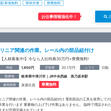
場駐車場無料
簡単作業
寮費無料
お仕事情報強化中！
リニア関連の作業。レール内の部品組付け
【人材募集中!】今なら入社特典30万円+寮費無料!
時給
月収例
シフト
1,650円
30.1万円
日勤
勤務地
岐阜県中津川市｜JR中央西線 美乃坂本駅
寮費無料
雇用形態
派遣社員
リニア関連の作業。レール内の部品組付け 電気部品の工具を使用して
作業を行います 重量物の上げ下げ作業はありません。 臨時で増設され
ますが空調完備されています。