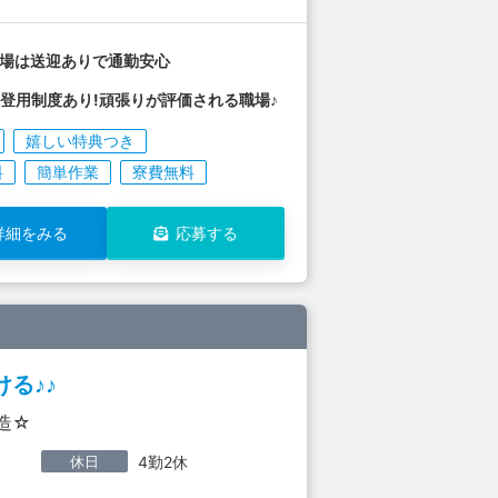
工場は送迎ありで通勤安心
登用制度あり!頑張りが評価される職場♪
嬉しい特典つき
料
簡単作業
寮費無料
詳細をみる
応募する
る♪♪
造☆
休日
4勤2休