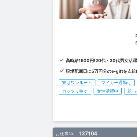
高時給1600円!20代・30代男女活躍
現場配属日に5万円分のe-giftを支給
寮はワンルーム
マイカー通勤可
ガッツリ稼ぐ
女性活躍中
給与
137104
お仕事No.