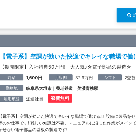
【電子系】空調が効いた快適でキレイな職場で働け
【期間限定】入社特典50万円! 大人気♪☆電子部品の製造☆
時給
月収例
シフト
1,600円
32.9万円
2交替
勤務地
岐阜県大垣市｜養老鉄道 美濃青柳駅
寮費無料
雇用形態
派遣社員
【電子系】空調が効いた快適でキレイな職場で働ける♪♪ 設備に製品を
等のお仕事です! 難しい知識は不要、マニュアルに沿った作業がメインで
かせない電子部品の基板の製造です!