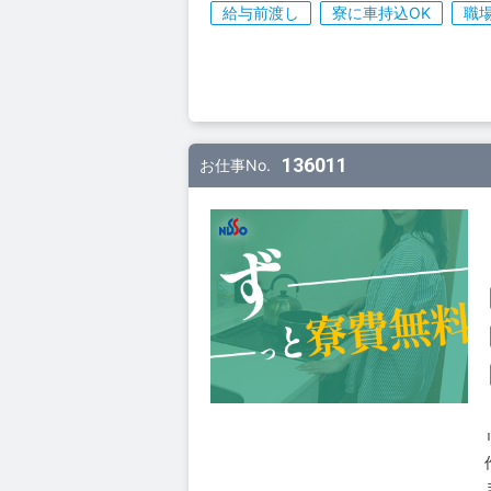
給与前渡し
寮に車持込OK
職
136011
お仕事No.