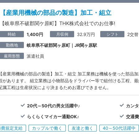
【産業用機械の部品の製造】加工・組立
【岐阜県不破郡関ケ原町】THK株式会社でのお仕事!
時給
月収例
シフト
1,400円
32.9万円
2交替
勤務地
岐阜県不破郡関ヶ原町｜JR関ヶ原駅
雇用形態
派遣社員
【産業用機械の部品の製造】加工・組立 加工業務は機械を使った部品
程があります。 組立業務は小物部品をドライバー等で組付ける工程、
配属工程は生産状況により決まるためお選びできません。
20代～50代の男女活躍中♪
カンタ
らくらくマイカー通勤OK♪
交通費
通費規定支給
カップルで働く
友達と働く
40～50代活躍中