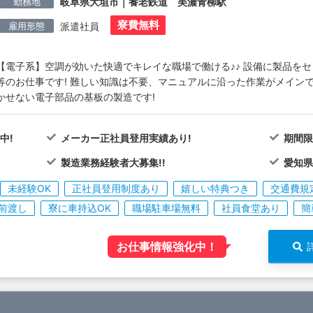
勤務地
岐阜県大垣市｜養老鉄道 美濃青柳駅
寮費無料
雇用形態
派遣社員
【電子系】空調が効いた快適でキレイな職場で働ける♪♪ 設備に製品を
等のお仕事です! 難しい知識は不要、マニュアルに沿った作業がメインで
かせない電子部品の基板の製造です!
中!
メーカー正社員登用実績あり!
期間限
!
製造業務経験者大募集!!
愛知県
未経験OK
正社員登用制度あり
嬉しい特典つき
交通費規
前渡し
寮に車持込OK
職場駐車場無料
社員食堂あり
簡
お仕事情報強化中！