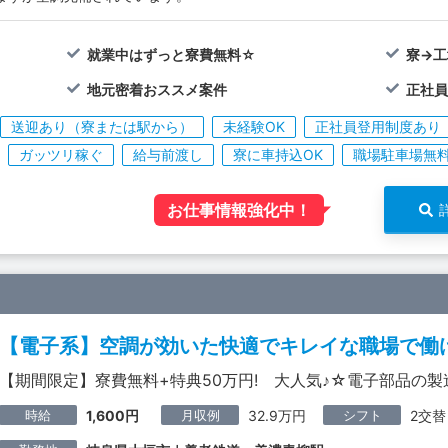
就業中はずっと寮費無料☆
寮→
地元密着おススメ案件
正社員
送迎あり（寮または駅から）
未経験OK
正社員登用制度あり
ガッツリ稼ぐ
給与前渡し
寮に車持込OK
職場駐車場無
お仕事情報強化中！
【電子系】空調が効いた快適でキレイな職場で働け
【期間限定】寮費無料+特典50万円! 大人気♪☆電子部品の製
時給
月収例
シフト
1,600円
32.9万円
2交替