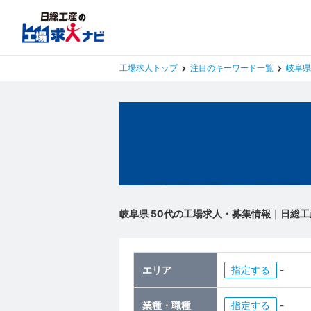
工場求人トップ
注目のキーワード一覧
岐阜県
岐阜県の工場
岐阜県 50代の工場求人・募集情報｜日総工
エリア
指定
-
業種・職種
指定
-