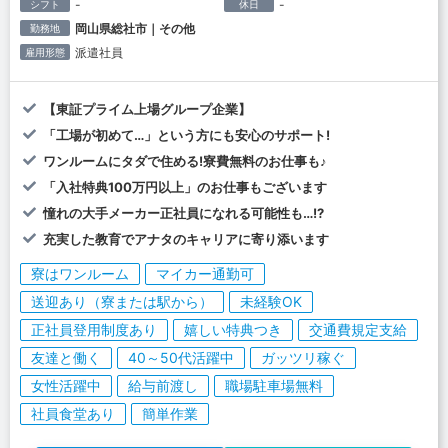
-
-
シフト
休日
岡山県総社市｜その他
勤務地
派遣社員
雇用形態
【東証プライム上場グループ企業】
「工場が初めて…」という方にも安心のサポート!
ワンルームにタダで住める!寮費無料のお仕事も♪
「入社特典100万円以上」のお仕事もございます
憧れの大手メーカー正社員になれる可能性も…!?
充実した教育でアナタのキャリアに寄り添います
寮はワンルーム
マイカー通勤可
送迎あり（寮または駅から）
未経験OK
正社員登用制度あり
嬉しい特典つき
交通費規定支給
友達と働く
40～50代活躍中
ガッツリ稼ぐ
女性活躍中
給与前渡し
職場駐車場無料
社員食堂あり
簡単作業