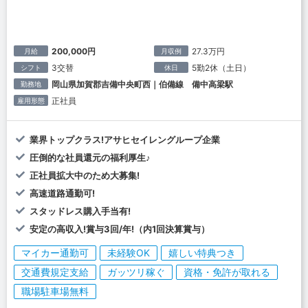
200,000円
27.3万円
月給
月収例
3交替
5勤2休（土日）
シフト
休日
岡山県加賀郡吉備中央町西｜伯備線 備中高梁駅
勤務地
正社員
雇用形態
業界トップクラス!アサヒセイレングループ企業
圧倒的な社員還元の福利厚生♪
正社員拡大中のため大募集!
高速道路通勤可!
スタッドレス購入手当有!
安定の高収入!賞与3回/年!（内1回決算賞与）
マイカー通勤可
未経験OK
嬉しい特典つき
交通費規定支給
ガッツリ稼ぐ
資格・免許が取れる
職場駐車場無料