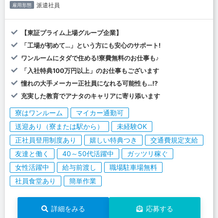
派遣社員
雇用形態
【東証プライム上場グループ企業】
「工場が初めて…」という方にも安心のサポート!
ワンルームにタダで住める!寮費無料のお仕事も♪
「入社特典100万円以上」のお仕事もございます
憧れの大手メーカー正社員になれる可能性も…!?
充実した教育でアナタのキャリアに寄り添います
寮はワンルーム
マイカー通勤可
送迎あり（寮または駅から）
未経験OK
正社員登用制度あり
嬉しい特典つき
交通費規定支給
友達と働く
40～50代活躍中
ガッツリ稼ぐ
女性活躍中
給与前渡し
職場駐車場無料
社員食堂あり
簡単作業
詳細をみる
応募する