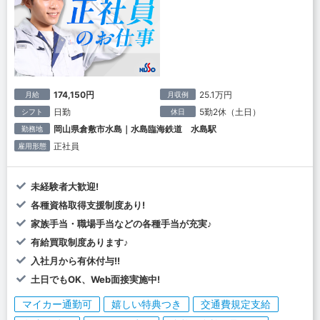
174,150円
25.1万円
月給
月収例
日勤
5勤2休（土日）
シフト
休日
岡山県倉敷市水島｜水島臨海鉄道 水島駅
勤務地
正社員
雇用形態
未経験者大歓迎!
各種資格取得支援制度あり!
家族手当・職場手当などの各種手当が充実♪
有給買取制度あります♪
入社月から有休付与!!
土日でもOK、Web面接実施中!
マイカー通勤可
嬉しい特典つき
交通費規定支給