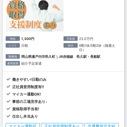
1,300円
23.0万円
時給
月収例
日勤
6勤1休/5勤2休（隔週土
シフト
休日
日）
岡山県瀬戸内市邑久町｜JR赤穂線 邑久駅・長船駅
勤務地
紹介予定派遣
雇用形態
働きやすい!日勤のみ
正社員登用制度有!!
マイカー通勤OK!
事前の工場見学あり♪
資格取得手当有!
仕出し弁当あり
マイカー通勤可
正社員登用制度あり
交通費規定支給