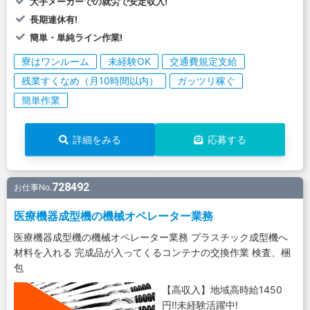
大手メーカーでの就労で安定収入!
長期連休有!
簡単・単純ライン作業!
寮はワンルーム
未経験OK
交通費規定支給
残業すくなめ（月10時間以内）
ガッツリ稼ぐ
簡単作業
詳細をみる
応募する
728492
お仕事No.
医療機器成型機の機械オペレーター業務
医療機器成型機の機械オペレーター業務 プラスチック成型機へ
材料を入れる 完成品が入ってくるコンテナの交換作業 検査、梱
包
【高収入】地域高時給1450
円!!未経験活躍中!