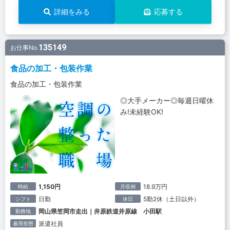
詳細をみる
応募する
135149
お仕事No.
食品の加工・包装作業
食品の加工・包装作業
◎大手メーカー◎毎週日曜休
み!未経験OK!
1,150円
18.9万円
時給
月収例
日勤
5勤2休（土日以外）
シフト
休日
岡山県笠岡市走出｜井原鉄道井原線 小田駅
勤務地
派遣社員
雇用形態