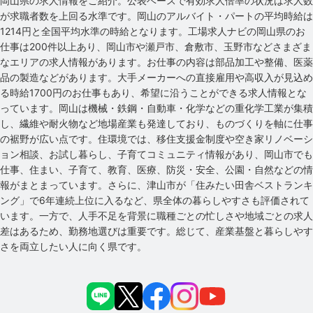
岡山県の求人情報をご紹介。公表ベースで有効求人倍率の状況は求人数
が求職者数を上回る水準です。岡山のアルバイト・パートの平均時給は
1214円と全国平均水準の時給となります。工場求人ナビの岡山県のお
仕事は200件以上あり、岡山市や瀬戸市、倉敷市、玉野市などさまざま
なエリアの求人情報があります。お仕事の内容は部品加工や整備、医薬
品の製造などがあります。大手メーカーへの直接雇用や高収入が見込め
る時給1700円のお仕事もあり、希望に沿うことができる求人情報とな
っています。岡山は機械・鉄鋼・自動車・化学などの重化学工業が集積
し、繊維や耐火物など地場産業も発達しており、ものづくりを軸に仕事
の裾野が広い点です。住環境では、移住支援金制度や空き家リノベーシ
ョン相談、お試し暮らし、子育てコミュニティ情報があり、岡山市でも
仕事、住まい、子育て、教育、医療、防災・安全、公園・自然などの情
報がまとまっています。さらに、津山市が「住みたい田舎ベストランキ
ング」で6年連続上位に入るなど、県全体の暮らしやすさも評価されて
います。一方で、人手不足を背景に職種ごとの忙しさや地域ごとの求人
差はあるため、勤務地選びは重要です。総じて、産業基盤と暮らしやす
さを両立したい人に向く県です。