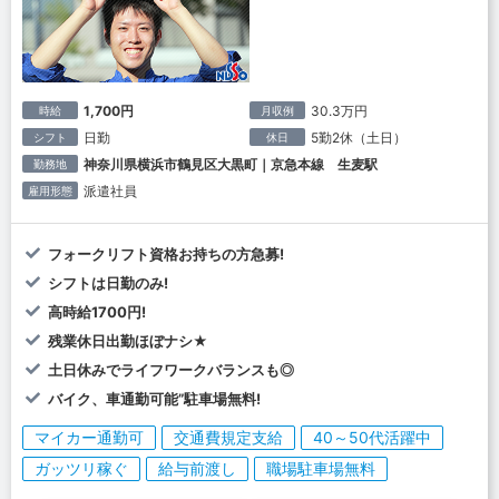
1,700円
30.3万円
時給
月収例
日勤
5勤2休（土日）
シフト
休日
神奈川県横浜市鶴見区大黒町｜京急本線 生麦駅
勤務地
派遣社員
雇用形態
フォークリフト資格お持ちの方急募!
シフトは日勤のみ!
高時給1700円!
残業休日出勤ほぼナシ★
土日休みでライフワークバランスも◎
バイク、車通勤可能”駐車場無料!
マイカー通勤可
交通費規定支給
40～50代活躍中
ガッツリ稼ぐ
給与前渡し
職場駐車場無料