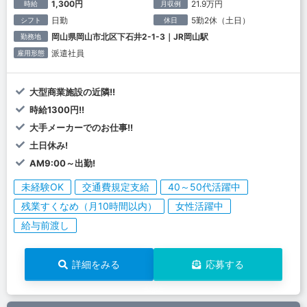
1,300円
21.9万円
時給
月収例
日勤
5勤2休（土日）
シフト
休日
岡山県岡山市北区下石井2-1-3｜JR岡山駅
勤務地
派遣社員
雇用形態
大型商業施設の近隣!!
時給1300円!!
大手メーカーでのお仕事!!
土日休み!
AM9:00～出勤!
未経験OK
交通費規定支給
40～50代活躍中
残業すくなめ（月10時間以内）
女性活躍中
給与前渡し
詳細をみる
応募する