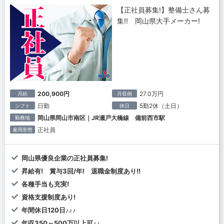
【正社員募集!】整備士さん募
集!! 岡山県大手メーカー!
200,900円
27.0万円
月給
月収例
日勤
5勤2休（土日）
シフト
休日
岡山県岡山市南区｜JR瀬戸大橋線 備前西市駅
勤務地
正社員
雇用形態
岡山県優良企業の正社員募集!
昇給有! 賞与3回/年! 退職金制度あり!!
各種手当も充実!
資格支援制度あり!
年間休日120日♪♪♪
年収350～500万以上可♪♪