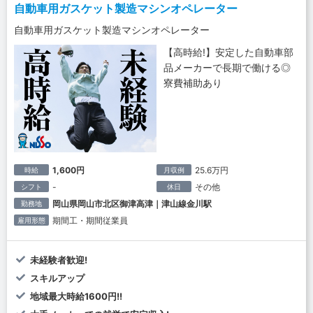
自動車用ガスケット製造マシンオペレーター
自動車用ガスケット製造マシンオペレーター
【高時給!】安定した自動車部
品メーカーで長期で働ける◎
寮費補助あり
1,600円
25.6万円
時給
月収例
-
その他
シフト
休日
岡山県岡山市北区御津高津｜津山線金川駅
勤務地
期間工・期間従業員
雇用形態
未経験者歓迎!
スキルアップ
地域最大時給1600円!!