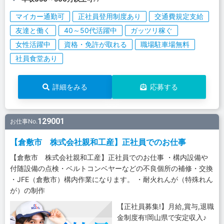
マイカー通勤可
正社員登用制度あり
交通費規定支給
友達と働く
40～50代活躍中
ガッツリ稼ぐ
女性活躍中
資格・免許が取れる
職場駐車場無料
社員食堂あり
詳細をみる
応募する
129001
お仕事No.
【倉敷市 株式会社親和工産】正社員でのお仕事
【倉敷市 株式会社親和工産】正社員でのお仕事 ・構内設備や
付随設備の点検・ベルトコンベヤーなどの不良個所の補修・交換
・JFE（倉敷市）構内作業になります。 ・耐火れんが（特殊れん
が）の制作
【正社員募集!】月給,賞与,退職
金制度有!岡山県で安定収入♪