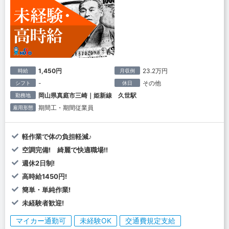
1,450円
23.2万円
時給
月収例
-
その他
シフト
休日
岡山県真庭市三崎｜姫新線 久世駅
勤務地
期間工・期間従業員
雇用形態
軽作業で体の負担軽減♪
空調完備! 綺麗で快適職場!!
週休2日制!
高時給1450円!
簡単・単純作業!
未経験者歓迎!
マイカー通勤可
未経験OK
交通費規定支給