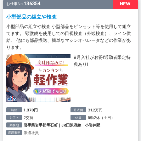
136354
NEW
お仕事No.
小型部品の組立や検査
小型部品の組立や検査 小型部品をピンセット等を使用して組立
てます。 顕微鏡を使用しての目視検査（外観検査）、ライン供
給、 他にも部品搬送、簡単なマシンオペレータなどの作業があ
ります。
9月入社がお得!通勤者限定特
典あり!
1,370円
31.2万円
時給
月収例
2交替
5勤2休（土日）
シフト
休日
岩手県岩手郡雫石町｜JR田沢湖線 小岩井駅
勤務地
派遣社員
雇用形態