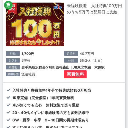
未経験歓迎 入社特典100万円
のうち5万円は配属日に支給!
1,700円
40.7万円
時給
月収例
2交替
5勤2休（土日）
シフト
休日
岩手県胆沢郡金ケ崎町西根森山｜JR東北本線 六原駅
勤務地
寮費無料
派遣社員
雇用形態
入社特典と寮費無料1年分で特典総額150万相当
1R寮完備（完全個室）1年間寮費無料
車が無くても安心 無料送迎で楽々通勤
20～40代メインに未経験者の方も多数活躍中
GW・夏季・冬季 9～10日間の長期休暇あり
すぐに働きたい方、稼ぎたい方にオススメ