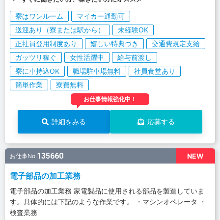
寮はワンルーム
マイカー通勤可
送迎あり（寮または駅から）
未経験OK
正社員登用制度あり
嬉しい特典つき
交通費規定支給
ガッツリ稼ぐ
女性活躍中
給与前渡し
寮に車持込OK
職場駐車場無料
社員食堂あり
簡単作業
寮費無料
お仕事情報強化中！
詳細をみる
応募する
135660
NEW
お仕事No.
電子部品の加工業務
電子部品の加工業務 家電製品に使用される部品を製造していま
す。具体的には下記のような作業です。 ・マシンオペレータ ・
検査業務