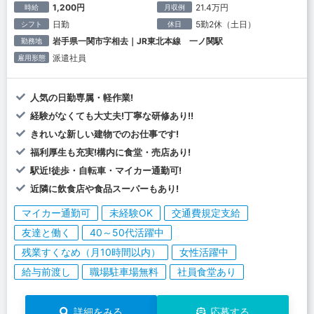
1,200円
21.4万円
時給
月収例
日勤
5勤2休（土日）
シフト
休日
岩手県一関市字相去｜JR東北本線 一ノ関駅
勤務地
派遣社員
雇用形態
人気の日勤専属・軽作業!
経験がなくても大丈夫!丁寧な研修あり!!
きれいな新しい建物でのお仕事です!
福利厚生も充実!構内に食堂・売店あり!
駅近!徒歩・自転車・マイカー通勤可!
近隣に飲食店や食品スーパーもあり!
マイカー通勤可
未経験OK
交通費規定支給
友達と働く
40～50代活躍中
残業すくなめ（月10時間以内）
女性活躍中
給与前渡し
職場駐車場無料
社員食堂あり
詳細をみる
応募する