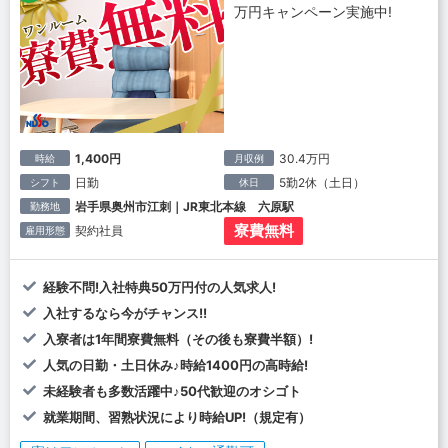
万円キャンペーン実施中!
1,400円
30.4万円
時給
月収例
日勤
5勤2休（土日）
シフト
休日
岩手県奥州市江刺｜JR東北本線 六原駅
勤務地
寮費無料
契約社員
雇用形態
経験不問!入社特典50万円付の人気求人!
入社するなら今がチャンス!!
入寮者は1年間寮費無料（その後も寮費半額）!
人気の日勤・土日休み♪時給1400円の高時給!
未経験者も多数活躍中♪50代歓迎のオシゴト
就業期間、習熟状況により時給UP!（規定有）