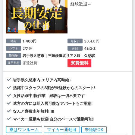
経験歓迎～
1,400円
30.4万円
時給
月収例
2交替
4勤2休
シフト
休日
岩手県久慈市｜三陸鉄道北リアス線 久慈駅
勤務地
寮費無料
派遣社員
雇用形態
岩手県久慈市内!エリア内高時給♪
活躍中スタッフの8割が未経験からのスタート!
女性活躍中!軽作業 経験は一切不要です
遠方の方には即入居可能なアパートもご用意!
なんと寮費永年無料!!!!!
マイカー通勤も歓迎!自分のペースで通勤可能!
寮はワンルーム
マイカー通勤可
未経験OK