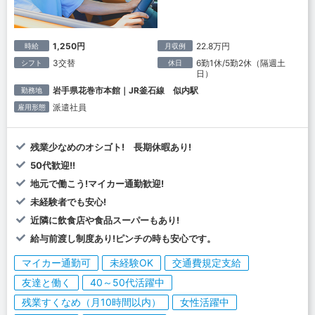
1,250円
22.8万円
時給
月収例
3交替
6勤1休/5勤2休（隔週土
シフト
休日
日）
岩手県花巻市本館｜JR釜石線 似内駅
勤務地
派遣社員
雇用形態
残業少なめのオシゴト! 長期休暇あり!
50代歓迎!!
地元で働こう!マイカー通勤歓迎!
未経験者でも安心!
近隣に飲食店や食品スーパーもあり!
給与前渡し制度あり!ピンチの時も安心です。
マイカー通勤可
未経験OK
交通費規定支給
友達と働く
40～50代活躍中
残業すくなめ（月10時間以内）
女性活躍中