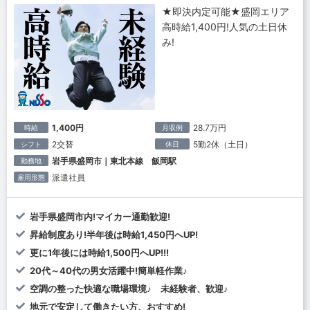
★即決内定可能★盛岡エリア
高時給1,400円!人気の土日休
み!
1,400円
28.7万円
時給
月収例
2交替
5勤2休（土日）
シフト
休日
岩手県盛岡市｜東北本線 飯岡駅
勤務地
派遣社員
雇用形態
岩手県盛岡市内!マイカー通勤歓迎!
昇給制度あり!半年後は時給1,450円へUP!
更に1年後には時給1,500円へUP!!!
20代～40代の男女活躍中!簡単軽作業♪
空調の整った快適な職場環境♪ 未経験者、歓迎♪
地元で安定して働きたい方、おすすめ!