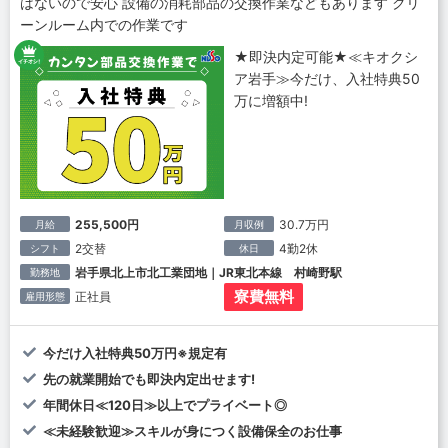
はないので安心 設備の消耗部品の交換作業などもあります クリ
ーンルーム内での作業です
★即決内定可能★≪キオクシ
ア岩手≫今だけ、入社特典50
万に増額中!
255,500円
30.7万円
月給
月収例
2交替
4勤2休
シフト
休日
岩手県北上市北工業団地｜JR東北本線 村崎野駅
勤務地
寮費無料
正社員
雇用形態
今だけ入社特典50万円※規定有
先の就業開始でも即決内定出せます!
年間休日≪120日≫以上でプライベート◎
≪未経験歓迎≫スキルが身につく設備保全のお仕事