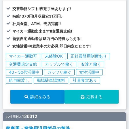
交替勤務シフト!夜勤手当あります!
時給1370円!月収目安31万円♪
社員食堂、ATM、売店完備!!
マイカー通勤出来ます!!交通費支給!
新規自宅通勤者は18万円の特典もらえる!
女性活躍中!就業中の方必見!即日内定だせます!
マイカー通勤可
未経験OK
正社員登用制度あり
交通費規定支給
カップルで働く
友達と働く
40～50代活躍中
ガッツリ稼ぐ
女性活躍中
給与前渡し
職場駐車場無料
社員食堂あり
詳細をみる
応募する
130012
お仕事No.
家庭用・業務用汎用製品の製造。