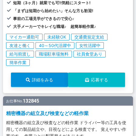
短期（3ヶ月）就業でも可!!気軽にスタート!
「まずは短期から始めたい」そんな方も歓迎!
事前の工場見学ができるので安心♪
大手メーカーでキレイな職場♪ 超簡単軽作業♪
マイカー通勤可
未経験OK
交通費規定支給
友達と働く
40～50代活躍中
女性活躍中
給与前渡し
職場駐車場無料
社員食堂あり
簡単作業
詳細をみる
応募する
132845
お仕事No.
精密機器の組立及び検査などの軽作業
精密機器の組立及び検査などの軽作業 ドライバー等の工具を使
用しての製品組立や、目視などによる検査です。 覚えやすい作
業です。 作業ごとに配置替えがあります。