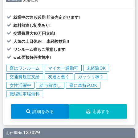
就業中の方も必見!即決内定だせます!
給料前渡し制度あり!
交通費最大10万円支給!
人気の土日休み! 未経験歓迎!!
ワンルーム寮もご用意します!
web面接好評実施中!
寮はワンルーム
マイカー通勤可
未経験OK
交通費規定支給
友達と働く
ガッツリ稼ぐ
女性活躍中
給与前渡し
寮に車持込OK
職場駐車場無料
詳細をみる
応募する
137029
お仕事No.