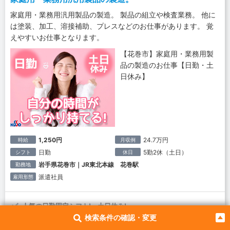
家庭用・業務用汎用製品の製造。 製品の組立や検査業務。 他に
は塗装、加工、溶接補助、プレスなどのお仕事があります。 覚
えやすいお仕事となります。
【花巻市】家庭用・業務用製
品の製造のお仕事【日勤・土
日休み】
1,250円
24.7万円
時給
月収例
日勤
5勤2休（土日）
シフト
休日
岩手県花巻市｜JR東北本線 花巻駅
勤務地
派遣社員
雇用形態
人気の日勤固定シフト! 土日休み!
検索条件の確認・変更
事前の工場見学で入社まで安心!