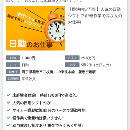
【即決内定可能】人気の日勤
シフトです!軽作業で高収入の
お仕事!
1,300円
25.0万円
時給
月収例
日勤
5勤2休（土日以外）
シフト
休日
岩手県花巻市二枚橋｜JR東北本線 花巻空港駅
勤務地
派遣社員
雇用形態
未経験者歓迎! 時給1300円で高収入♪
人気の日勤シフトのみ!
マイカー通勤歓迎!自分のペースで通勤可能!
軽作業で重量物は扱いません!
給与前渡し制度あり!携帯でらくらく申請♪