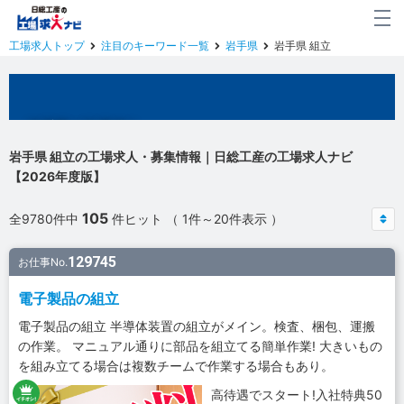
工場求人トップ
注目のキーワード一覧
岩手県
岩手県 組立
岩手県の工場求人
岩手県 組立の工場求人・募集情報｜日総工産の工場求人ナビ
【2026年度版】
105
全9780件中
件ヒット （ 1件～20件表示 ）
129745
お仕事No.
電子製品の組立
電子製品の組立 半導体装置の組立がメイン。検査、梱包、運搬
の作業。 マニュアル通りに部品を組立てる簡単作業! 大きいもの
を組み立てる場合は複数チームで作業する場合もあり。
高待遇でスタート!入社特典50