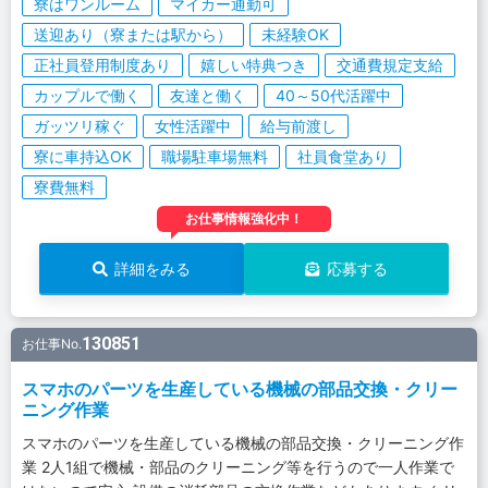
寮はワンルーム
マイカー通勤可
送迎あり（寮または駅から）
未経験OK
正社員登用制度あり
嬉しい特典つき
交通費規定支給
カップルで働く
友達と働く
40～50代活躍中
ガッツリ稼ぐ
女性活躍中
給与前渡し
寮に車持込OK
職場駐車場無料
社員食堂あり
寮費無料
お仕事情報強化中！
詳細をみる
応募する
130851
お仕事No.
スマホのパーツを生産している機械の部品交換・クリー
ニング作業
スマホのパーツを生産している機械の部品交換・クリーニング作
業 2人1組で機械・部品のクリーニング等を行うので一人作業で