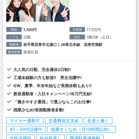
1,100円
17.5万円
時給
月収例
日勤
5勤2休（土日）
シフト
休日
岩手県花巻市北湯口｜JR東北本線 花巻空港駅
勤務地
派遣社員
雇用形態
大人気の日勤、完全週休2日制!!
工場未経験の方も歓迎!! 男女活躍中!
GW、夏季、年末年始など長期休暇もあり!!
新規通勤者・入社キャンペーン18万円支給!
「働きやすさ重視」で選ぶならこのお仕事!
残業少なめ!長期勤務者多数!
マイカー通勤可
交通費規定支給
友達と働く
40～50代活躍中
残業すくなめ（月10時間以内）
女性活躍中
給与前渡し
職場駐車場無料