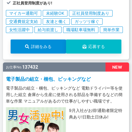
正社員登用制度があり!
マイカー通勤可
未経験OK
正社員登用制度あり
交通費規定支給
友達と働く
ガッツリ稼ぐ
女性活躍中
給与前渡し
職場駐車場無料
簡単作業
詳細をみる
応募する
137432
NEW
お仕事No.
電子製品の組立・梱包、ピッキングなど
電子製品の組立・梱包、ピッキングなど 電動ドライバー等を使
用した組立 倉庫から生産に使用される部品を準備するなどの簡
単な作業 マニュアルがあるので仕事がしやすい職場です。
9月入社がお得!通勤者限定特
典あり!日勤土日休み!