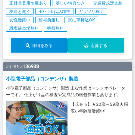
正社員登用制度あり
嬉しい特典つき
交通費規定支給
友達と働く
40～50代活躍中
ガッツリ稼ぐ
女性活躍中
給与前渡し
寮に車持込OK
職場駐車場無料
寮費無料
詳細をみる
応募する
136938
お仕事No.
小型電子部品（コンデンサ）製造
小型電子部品（コンデンサ）製造 主な作業はマシンオペレータ
ーです。 仕上がり品の検査や完成品の梱包作業もあります。
【花巻市】★20歳～59歳★幅
広い年齢層活躍中!!