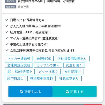
岩手県岩手郡雫石町｜JR田沢湖線 小岩井駅
勤務地
派遣社員
雇用形態
日勤シフト!長期連休あり!
かんたん軽作業!幅広い年齢層活躍中!
社員食堂、ATM、売店完備!!
マイカー通勤出来ます!!交通費支給!
事前の工場見学も可能です!
女性活躍中!就業中の方必見!即日内定だせます!
マイカー通勤可
未経験OK
正社員登用制度あり
交通費規定支給
カップルで働く
友達と働く
40～50代活躍中
ガッツリ稼ぐ
女性活躍中
給与前渡し
職場駐車場無料
社員食堂あり
詳細をみる
応募する