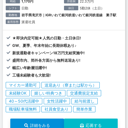
1,170円
22.3万円
時給
月収例
日勤
5勤2休（土日）
シフト
休日
岩手県滝沢市｜IGRいわて銀河鉄道いわて銀河鉄道線 巣子駅
勤務地
派遣社員
雇用形態
★即決内定可能★人気の日勤・土日休日!
GW、夏季、年末年始に長期休暇あり♪
新規通勤者キャンペーン18万円支給実施中!
盛岡市内、郊外各方面から無料送迎あり!
幅広い年齢層活躍中!
工場未経験者も大歓迎!
マイカー通勤可
送迎あり（寮または駅から）
未経験OK
嬉しい特典つき
交通費規定支給
40～50代活躍中
女性活躍中
給与前渡し
職場駐車場無料
社員食堂あり
簡単作業
詳細をみる
応募する