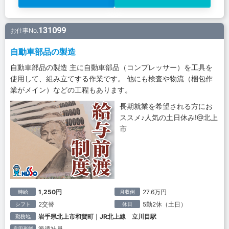
131099
お仕事No.
自動車部品の製造
自動車部品の製造 主に自動車部品（コンプレッサー）を工具を
使用して、組み立てする作業です。 他にも検査や物流（梱包作
業がメイン）などの工程もあります。
長期就業を希望される方にお
ススメ♪人気の土日休み!@北上
市
1,250円
27.6万円
時給
月収例
2交替
5勤2休（土日）
シフト
休日
岩手県北上市和賀町｜JR北上線 立川目駅
勤務地
派遣社員
雇用形態