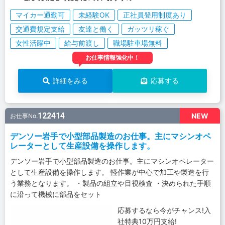
マイカー通勤可
未経験OK
正社員登用制度あり
交通費規定支給
友達と働く
ガッツリ稼ぐ
女性活躍中
給与前渡し
職場駐車場無料
お仕事情報強化中！
詳細をみる
応募する
122414
NEW
お仕事No.
デンソー岩手で小型部品製造のお仕事。主にマシンオペ
レーターとして生産設備を操作します。
デンソー岩手で小型部品製造のお仕事。主にマシンオペレーター
として生産設備を操作します。 軽作業が中心で加工や製造を行
う業務となります。 ・製品の組立や目視検査 ・決められた手順
に沿って機械に部品をセット
応募するなら今がチャンス!入
社特典10万円支給!