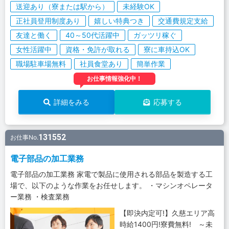
送迎あり（寮または駅から）
未経験OK
正社員登用制度あり
嬉しい特典つき
交通費規定支給
友達と働く
40～50代活躍中
ガッツリ稼ぐ
女性活躍中
資格・免許が取れる
寮に車持込OK
職場駐車場無料
社員食堂あり
簡単作業
お仕事情報強化中！
詳細をみる
応募する
131552
お仕事No.
電子部品の加工業務
電子部品の加工業務 家電で製品に使用される部品を製造する工
場で、以下のような作業をお任せします。 ・マシンオペレータ
ー業務 ・検査業務
【即決内定可!】久慈エリア高
時給1400円!寮費無料! ～未