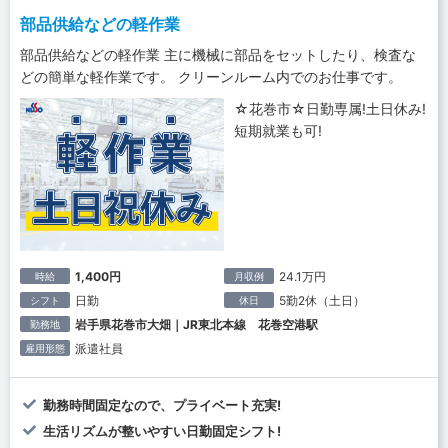
部品供給などの軽作業
部品供給などの軽作業 主に機械に部品をセットしたり、検査な
どの簡単な軽作業です。 クリーンルーム内でのお仕事です。
☆花巻市☆日勤専属!土日休み!
短期就業も可!
1,400円
24.1万円
時給
月収例
日勤
5勤2休（土日）
シフト
休日
岩手県花巻市大畑｜JR東北本線 花巻空港駅
勤務地
派遣社員
雇用形態
勤務時間固定なので、プライベート充実!
生活リズムが整いやすい日勤固定シフト!