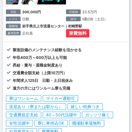
300,000円
33.5万円
月給
月収例
日勤
5勤2休（土日）
シフト
休日
岩手県北上市流通センター｜村崎野駅
勤務地
寮費無料
正社員
雇用形態
製造設備のメンテナンス経験を活かせる
年収400万～600万以上も可能
昇給・賞与・退職金制度あり
交通費全額支給（上限10万円）
年間求人125日 日勤・土日祝休み
遠方の方にはワンルーム寮も完備
寮はワンルーム
マイカー通勤可
送迎あり（寮または駅から）
嬉しい特典つき
交通費規定支給
40～50代活躍中
ガッツリ稼ぐ
女性活躍中
寮に車持込OK
職場駐車場無料
社員食堂あり
寮費無料