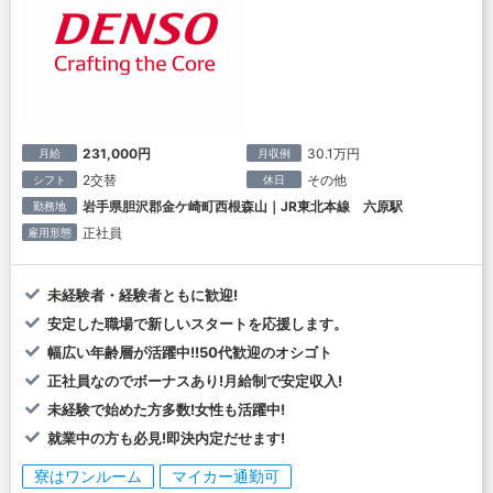
231,000円
30.1万円
月給
月収例
2交替
その他
シフト
休日
岩手県胆沢郡金ケ崎町西根森山｜JR東北本線 六原駅
勤務地
正社員
雇用形態
未経験者・経験者ともに歓迎!
安定した職場で新しいスタートを応援します。
幅広い年齢層が活躍中!!50代歓迎のオシゴト
正社員なのでボーナスあり!月給制で安定収入!
未経験で始めた方多数!女性も活躍中!
就業中の方も必見!即決内定だせます!
寮はワンルーム
マイカー通勤可