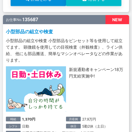
135687
NEW
お仕事No.
小型部品の組立や検査
小型部品の組立や検査 小型部品をピンセット等を使用して組立
てます。 顕微鏡を使用しての目視検査（外観検査）、ライン供
給、 他にも部品搬送、簡単なマシンオペレータなどの作業があ
ります。
新規通勤者キャンペーン18万
円支給実施中!
1,370円
27.9万円
時給
月収例
日勤
5勤2休（土日）
シフト
休日