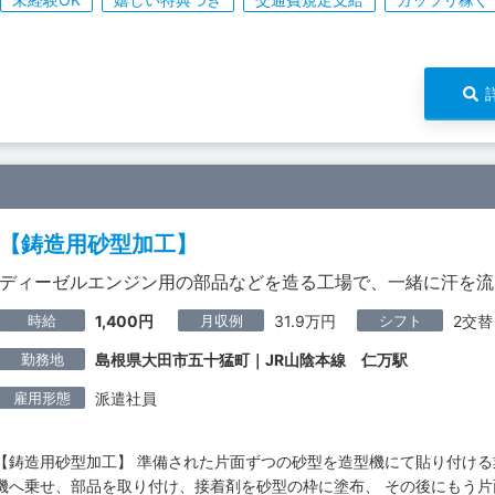
【鋳造用砂型加工】
ディーゼルエンジン用の部品などを造る工場で、一緒に汗を流
時給
月収例
シフト
1,400円
31.9万円
2交替
勤務地
島根県大田市五十猛町｜JR山陰本線 仁万駅
雇用形態
派遣社員
【鋳造用砂型加工】 準備された片面ずつの砂型を造型機にて貼り付ける
機へ乗せ、部品を取り付け、接着剤を砂型の枠に塗布、 その後にもう