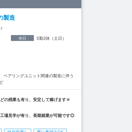
の製造
♪
休日
5勤2休（土日）
】 ベアリングユニット関連の製造に伴う
ど
ほどの残業も有り、安定して稼げます☆
の工場見学が有り、長期就業が可能です◎
給与前渡し
寮に車持込OK