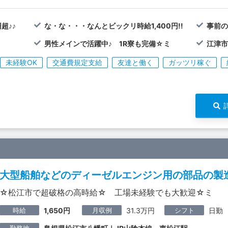
超♪♪
な・な・・・なんとビックリ時給1,400円!!
事前
男性メインで活躍中♪ 1R寮も完備☆ミ
江津市
未経験OK
交通費規定支給
友達と働く
ガッツリ稼ぐ
大型船舶などのディーゼルエンジン用の部品の製造
☆松江市で超破格の高時給☆ 工場未経験でも大歓迎☆ミ
時給
月収例
シフト
1,650円
31.3万円
日勤
勤務地