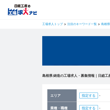
工場求人トップ
注目のキーワード一覧
島根県
島根県の工場
島根県 鋳造の工場求人・募集情報｜日総工
エリア
指定
-
業種・職種
指定
-