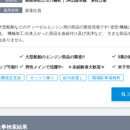
島根県松江市八幡町｜JR山陰本線 東松江駅
雇用形態
派遣社員
大型船舶などのディーゼルエンジン用の部品の製造現場です! 造型:機
る。 機械加工:出来上がった部品を仮組付け及び洗浄など。 大きな部
はありません。
大型船舶のエンジン部品の製造!!
5勤2
プ可能!!
男性メインで活躍中♪ ☆未経験者大歓迎☆
米子
通費規定支給
ガッツリ稼ぐ
給与前渡し
職場駐車場無料
仕事検索結果