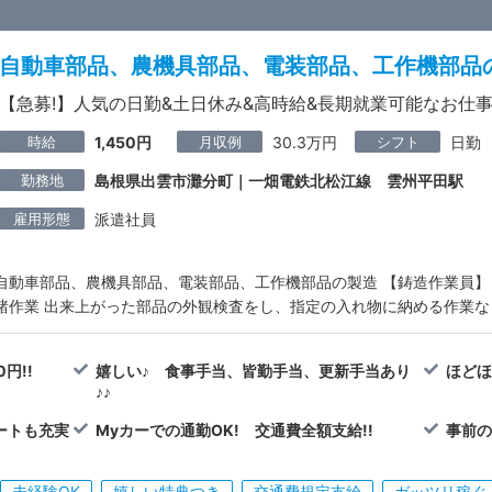
自動車部品、農機具部品、電装部品、工作機部品
【急募!】人気の日勤&土日休み&高時給&長期就業可能なお仕事
時給
月収例
シフト
1,450円
30.3万円
日勤
勤務地
島根県出雲市灘分町｜一畑電鉄北松江線 雲州平田駅
雇用形態
派遣社員
自動車部品、農機具部品、電装部品、工作機部品の製造 【鋳造作業員
諸作業 出来上がった部品の外観検査をし、指定の入れ物に納める作業な
円!!
嬉しい♪ 食事手当、皆勤手当、更新手当あり
ほど
♪♪
ートも充実
Myカーでの通勤OK! 交通費全額支給!!
事前
未経験OK
嬉しい特典つき
交通費規定支給
ガッツリ稼ぐ