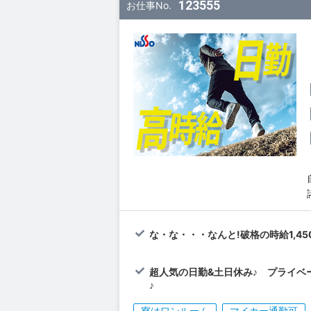
123555
お仕事No.
な・な・・・なんと!破格の時給1,450
超人気の日勤&土日休み♪ プライベ
♪
寮はワンルーム
マイカー通勤可