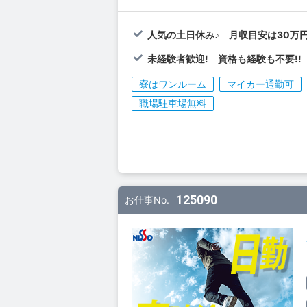
人気の土日休み♪ 月収目安は30万円
未経験者歓迎! 資格も経験も不要!!
寮はワンルーム
マイカー通勤可
職場駐車場無料
125090
お仕事No.