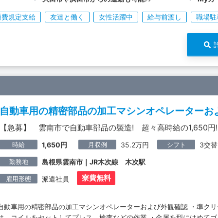
通費規定支給
友達と働く
女性活躍中
給与前渡し
職場駐
自動車用の精密部品の加工マシンオペレーターお
【急募】 雲南市で自動車部品の製造! 超々高時給の1,650円!
時給
月収例
シフト
1,650円
35.2万円
3交替
勤務地
島根県雲南市｜JR木次線 木次駅
寮費無料
雇用形態
派遣社員
自動車用の精密部品の加工マシンオペレーターおよび外観確認 ・準ク
け、コイルをセットしてプレス、検査などの作業 ・金属を型にはめて