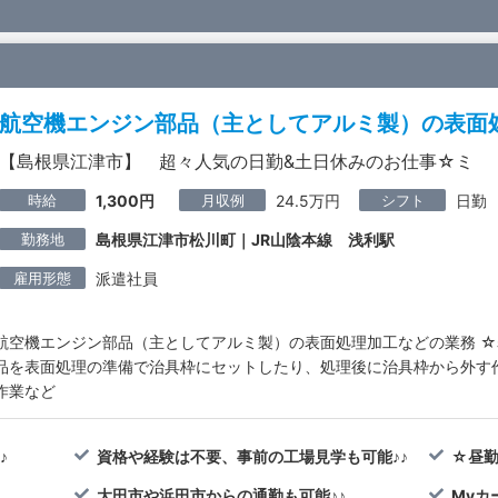
航空機エンジン部品（主としてアルミ製）の表面
【島根県江津市】 超々人気の日勤&土日休みのお仕事☆ミ
時給
月収例
シフト
1,300円
24.5万円
日勤
勤務地
島根県江津市松川町｜JR山陰本線 浅利駅
雇用形態
派遣社員
航空機エンジン部品（主としてアルミ製）の表面処理加工などの業務 ☆
品を表面処理の準備で治具枠にセットしたり、処理後に治具枠から外す
作業など
♪
資格や経験は不要、事前の工場見学も可能♪♪
☆昼勤
大田市や浜田市からの通勤も可能♪♪
Myカ