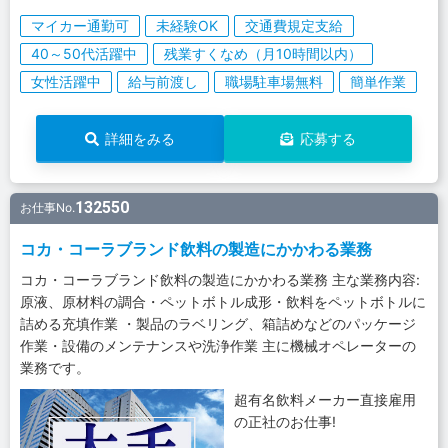
マイカー通勤可
未経験OK
交通費規定支給
40～50代活躍中
残業すくなめ（月10時間以内）
女性活躍中
給与前渡し
職場駐車場無料
簡単作業
詳細をみる
応募する
132550
お仕事No.
コカ・コーラブランド飲料の製造にかかわる業務
コカ・コーラブランド飲料の製造にかかわる業務 主な業務内容:
原液、原材料の調合・ペットボトル成形・飲料をペットボトルに
詰める充填作業 ・製品のラベリング、箱詰めなどのパッケージ
作業・設備のメンテナンスや洗浄作業 主に機械オペレーターの
業務です。
超有名飲料メーカー直接雇用
の正社のお仕事!