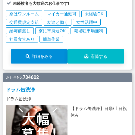
未経験者も大歓迎のお仕事です!
寮はワンルーム
マイカー通勤可
未経験OK
交通費規定支給
友達と働く
女性活躍中
給与前渡し
寮に車持込OK
職場駐車場無料
社員食堂あり
簡単作業
詳細をみる
応募する
734602
お仕事No.
ドラム缶洗浄
ドラム缶洗浄
【ドラム缶洗浄】日勤/土日祝
休み