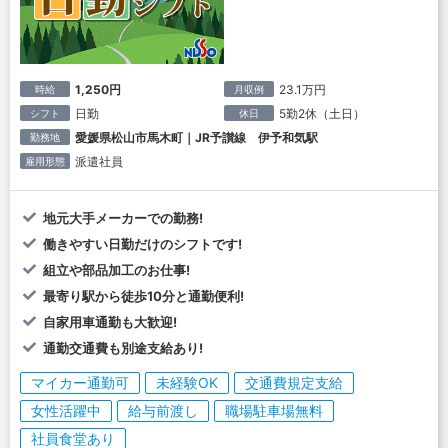
1,250円
23.1万円
時給
月収例
日勤
5勤2休（土日）
シフト
休日
愛媛県松山市馬木町｜JR予讃線 伊予和気駅
勤務地
派遣社員
雇用形態
地元大手メーカーでの勤務!
働きやすい日勤だけのシフトです!
組立や部品加工のお仕事!
最寄り駅から徒歩10分と通勤便利!
自家用車通勤も大歓迎!
通勤交通費も別途支給あり!
マイカー通勤可
未経験OK
交通費規定支給
女性活躍中
給与前渡し
職場駐車場無料
社員食堂あり