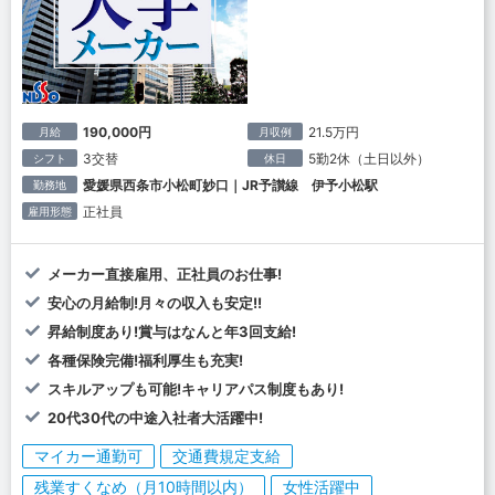
190,000円
21.5万円
月給
月収例
3交替
5勤2休（土日以外）
シフト
休日
愛媛県西条市小松町妙口｜JR予讃線 伊予小松駅
勤務地
正社員
雇用形態
メーカー直接雇用、正社員のお仕事!
安心の月給制!月々の収入も安定!!
昇給制度あり!賞与はなんと年3回支給!
各種保険完備!福利厚生も充実!
スキルアップも可能!キャリアパス制度もあり!
20代30代の中途入社者大活躍中!
マイカー通勤可
交通費規定支給
残業すくなめ（月10時間以内）
女性活躍中