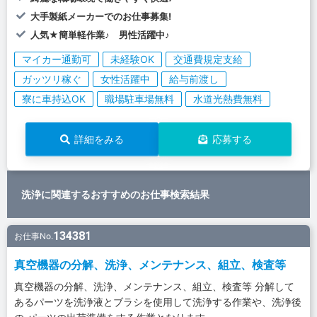
大手製紙メーカーでのお仕事募集!
人気★簡単軽作業♪ 男性活躍中♪
マイカー通勤可
未経験OK
交通費規定支給
ガッツリ稼ぐ
女性活躍中
給与前渡し
寮に車持込OK
職場駐車場無料
水道光熱費無料
詳細をみる
応募する
洗浄に関連するおすすめのお仕事検索結果
134381
お仕事No.
真空機器の分解、洗浄、メンテナンス、組立、検査等
真空機器の分解、洗浄、メンテナンス、組立、検査等 分解して
あるパーツを洗浄液とブラシを使用して洗浄する作業や、洗浄後