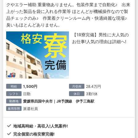
クやエラー補助 重量物ありません。包装作業まで自動化♪ 出来
上がった製品を袋に入れる作業等 ほとんどが機械操作なので製
品チェックのみ♪ 作業着クリーンルーム内・快適綺麗な現場♪
臭いもほとんどありません。
【1R寮完備】男性に大人気の
お仕事!人気の理由は詳細へ!
1,500円
28.4万円
時給
月収例
日勤
3勤1休
シフト
休日
愛媛県四国中央市｜JR予讃線 伊予三島駅
勤務地
派遣社員
雇用形態
地域高時給・高収入!人気案件!
完全個室の格安寮完備!