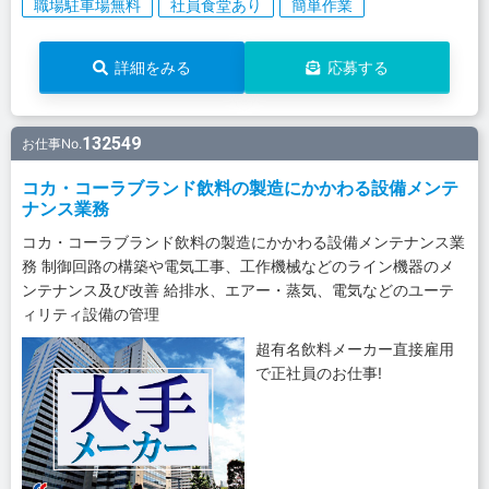
職場駐車場無料
社員食堂あり
簡単作業
詳細をみる
応募する
132549
お仕事No.
コカ・コーラブランド飲料の製造にかかわる設備メンテ
ナンス業務
コカ・コーラブランド飲料の製造にかかわる設備メンテナンス業
務 制御回路の構築や電気工事、工作機械などのライン機器のメ
ンテナンス及び改善 給排水、エアー・蒸気、電気などのユーテ
ィリティ設備の管理
超有名飲料メーカー直接雇用
で正社員のお仕事!