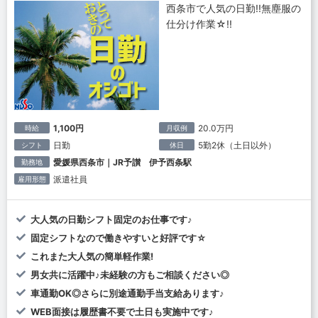
西条市で人気の日勤!!無塵服の
仕分け作業☆!!
1,100円
20.0万円
時給
月収例
日勤
5勤2休（土日以外）
シフト
休日
愛媛県西条市｜JR予讃 伊予西条駅
勤務地
派遣社員
雇用形態
大人気の日勤シフト固定のお仕事です♪
固定シフトなので働きやすいと好評です☆
これまた大人気の簡単軽作業!
男女共に活躍中♪未経験の方もご相談ください◎
車通勤OK◎さらに別途通勤手当支給あります♪
WEB面接は履歴書不要で土日も実施中です♪