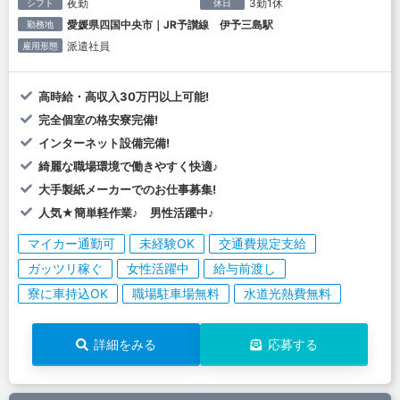
夜勤
3勤1休
シフト
休日
愛媛県四国中央市｜JR予讃線 伊予三島駅
勤務地
派遣社員
雇用形態
高時給・高収入30万円以上可能!
完全個室の格安寮完備!
インターネット設備完備!
綺麗な職場環境で働きやすく快適♪
大手製紙メーカーでのお仕事募集!
人気★簡単軽作業♪ 男性活躍中♪
マイカー通勤可
未経験OK
交通費規定支給
ガッツリ稼ぐ
女性活躍中
給与前渡し
寮に車持込OK
職場駐車場無料
水道光熱費無料
詳細をみる
応募する