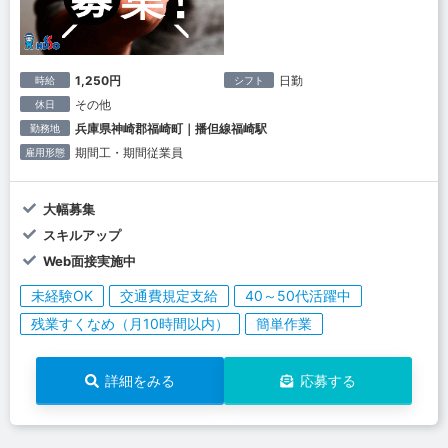
1,250円
日勤
時給
シフト
その他
休日
兵庫県神崎郡福崎町｜播但線福崎駅
勤務地
期間工・期間従業員
雇用形態
大幅募集
スキルアップ
Web面接実施中
未経験OK
交通費規定支給
40～50代活躍中
残業すくなめ（月10時間以内）
簡単作業
詳細をみる
応募する