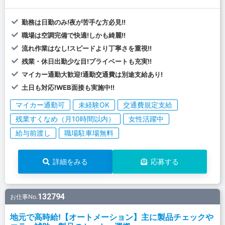
勤務は日勤のみ!夜が苦手な方必見!!
職場は空調完備で快適!しかも綺麗!!
流れ作業はなし!スピードより丁寧さを重視!!
残業・休日出勤少な目!プライベートも充実!!
マイカー通勤大歓迎!通勤交通費は別途支給あり!
土日も対応!WEB面接も実施中!!
マイカー通勤可
未経験OK
交通費規定支給
残業すくなめ（月10時間以内）
女性活躍中
給与前渡し
職場駐車場無料
詳細をみる
応募する
132794
お仕事No.
地元で高時給!【オートメーション】主に製品チェックや