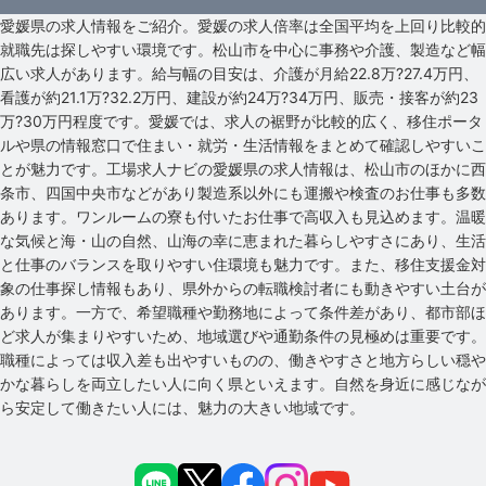
愛媛県の求人情報をご紹介。愛媛の求人倍率は全国平均を上回り比較的
就職先は探しやすい環境です。松山市を中心に事務や介護、製造など幅
広い求人があります。給与幅の目安は、介護が月給22.8万?27.4万円、
看護が約21.1万?32.2万円、建設が約24万?34万円、販売・接客が約23
万?30万円程度です。愛媛では、求人の裾野が比較的広く、移住ポータ
ルや県の情報窓口で住まい・就労・生活情報をまとめて確認しやすいこ
とが魅力です。工場求人ナビの愛媛県の求人情報は、松山市のほかに西
条市、四国中央市などがあり製造系以外にも運搬や検査のお仕事も多数
あります。ワンルームの寮も付いたお仕事で高収入も見込めます。温暖
な気候と海・山の自然、山海の幸に恵まれた暮らしやすさにあり、生活
と仕事のバランスを取りやすい住環境も魅力です。また、移住支援金対
象の仕事探し情報もあり、県外からの転職検討者にも動きやすい土台が
あります。一方で、希望職種や勤務地によって条件差があり、都市部ほ
ど求人が集まりやすいため、地域選びや通勤条件の見極めは重要です。
職種によっては収入差も出やすいものの、働きやすさと地方らしい穏や
かな暮らしを両立したい人に向く県といえます。自然を身近に感じなが
ら安定して働きたい人には、魅力の大きい地域です。