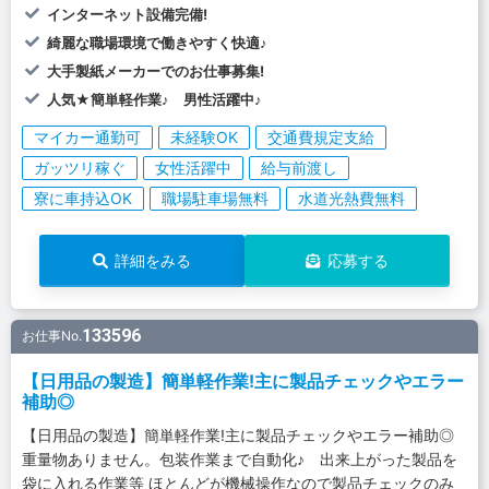
インターネット設備完備!
綺麗な職場環境で働きやすく快適♪
大手製紙メーカーでのお仕事募集!
人気★簡単軽作業♪ 男性活躍中♪
マイカー通勤可
未経験OK
交通費規定支給
ガッツリ稼ぐ
女性活躍中
給与前渡し
寮に車持込OK
職場駐車場無料
水道光熱費無料
詳細をみる
応募する
133596
お仕事No.
【日用品の製造】簡単軽作業!主に製品チェックやエラー
補助◎
【日用品の製造】簡単軽作業!主に製品チェックやエラー補助◎
重量物ありません。包装作業まで自動化♪ 出来上がった製品を
袋に入れる作業等 ほとんどが機械操作なので製品チェックのみ