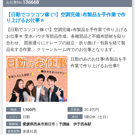
136668
お仕事No.
【日勤でコツコツ稼ぐ!】空調完備♪布製品を手作業で作
り上げるお仕事☆
【日勤でコツコツ稼ぐ!】空調完備♪布製品を手作業で作り上げる
お仕事☆ 受水パウチ等部品作成、各種部品と不織布部材を貼り
合わせ、 図面通りにドレープの組立・折り曲げ・包装を経て製
品化する作業。 クリーンルーム内でのお仕事となります。
日勤のみのお仕事!布製品を手
作業で作り上げるお仕事!!
1,100円
20.9万円
時給
月収例
日勤
5勤2休（土日）
シフト
休日
愛媛県西条市朔日市｜予讃線 伊予西条駅
勤務地
派遣社員
雇用形態