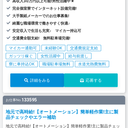
高収入30万円以上可能!男性活躍中★
完全個室寮でインターネット設備完備!
大手製紙メーカーでのお仕事募集!
綺麗な職場環境で働きやすく快適♪
安定収入で生活も充実♪ マイカー持込可
交通費全額支給! 無料駐車場完備!
マイカー通勤可
未経験OK
交通費規定支給
ガッツリ稼ぐ
女性活躍中
給与前渡し
寮に車持込OK
職場駐車場無料
水道光熱費無料
詳細をみる
応募する
133595
お仕事No.
地元で高時給!【オートメーション】簡単軽作業!主に製
品チェックやエラー補助
地元で高時給!【オートメーション】簡単軽作業!主に製品チェッ