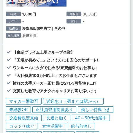
1,600円
30.8万円
時給
月収例
-
-
シフト
休日
愛媛県四国中央市｜その他
勤務地
派遣社員
雇用形態
【東証プライム上場グループ企業】
「工場が初めて…」という方にも安心のサポート!
ワンルームにタダで住める!寮費無料のお仕事も♪
「入社特典100万円以上」のお仕事もございます
憧れの大手メーカー正社員になれる可能性も…!?
充実した教育でアナタのキャリアに寄り添います
マイカー通勤可
送迎あり（寮または駅から）
未経験OK
正社員登用制度あり
嬉しい特典つき
交通費規定支給
友達と働く
40～50代活躍中
ガッツリ稼ぐ
女性活躍中
給与前渡し