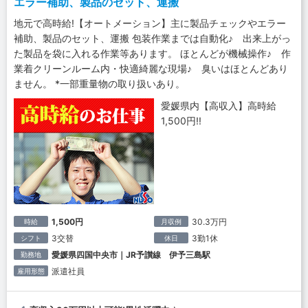
エラー補助、製品のセット、運搬
地元で高時給!【オートメーション】主に製品チェックやエラー
補助、製品のセット、運搬 包装作業までは自動化♪ 出来上がっ
た製品を袋に入れる作業等あります。 ほとんどが機械操作♪ 作
業着クリーンルーム内・快適綺麗な現場♪ 臭いはほとんどあり
ません。 *一部重量物の取り扱いあり。
愛媛県内【高収入】高時給
1,500円!!
1,500円
30.3万円
時給
月収例
3交替
3勤1休
シフト
休日
愛媛県四国中央市｜JR予讃線 伊予三島駅
勤務地
派遣社員
雇用形態