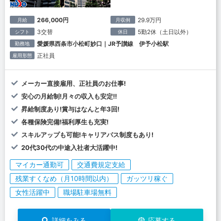
266,000円
29.9万円
月給
月収例
3交替
5勤2休（土日以外）
シフト
休日
愛媛県西条市小松町妙口｜JR予讃線 伊予小松駅
勤務地
正社員
雇用形態
メーカー直接雇用、正社員のお仕事!
安心の月給制!月々の収入も安定!!
昇給制度あり!賞与はなんと年3回!
各種保険完備!福利厚生も充実!
スキルアップも可能!キャリアパス制度もあり!
20代30代の中途入社者大活躍中!
マイカー通勤可
交通費規定支給
残業すくなめ（月10時間以内）
ガッツリ稼ぐ
女性活躍中
職場駐車場無料
詳細をみる
応募する