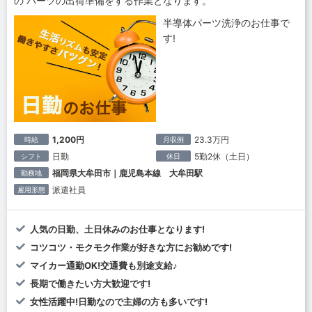
の パーツの出荷準備をする作業となります。
半導体パーツ洗浄のお仕事で
す!
1,200円
23.3万円
時給
月収例
日勤
5勤2休（土日）
シフト
休日
福岡県大牟田市｜鹿児島本線 大牟田駅
勤務地
派遣社員
雇用形態
人気の日勤、土日休みのお仕事となります!
コツコツ・モクモク作業が好きな方にお勧めです!
マイカー通勤OK!交通費も別途支給♪
長期で働きたい方大歓迎です!
女性活躍中!日勤なので主婦の方も多いです!