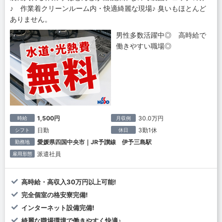
♪ 作業着クリーンルーム内・快適綺麗な現場♪ 臭いもほとんど
ありません。
男性多数活躍中◎ 高時給で
働きやすい職場◎
1,500円
30.0万円
時給
月収例
日勤
3勤1休
シフト
休日
愛媛県四国中央市｜JR予讃線 伊予三島駅
勤務地
派遣社員
雇用形態
高時給・高収入30万円以上可能!
完全個室の格安寮完備!
インターネット設備完備!
綺麗な職場環境で働きやすく快適♪