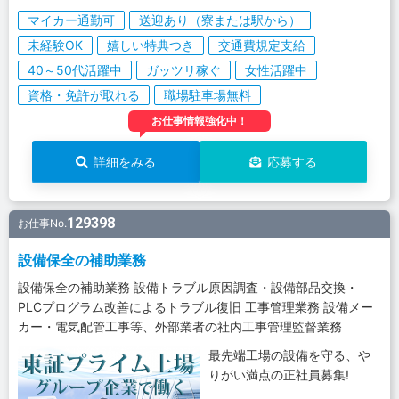
マイカー通勤可
送迎あり（寮または駅から）
未経験OK
嬉しい特典つき
交通費規定支給
40～50代活躍中
ガッツリ稼ぐ
女性活躍中
資格・免許が取れる
職場駐車場無料
お仕事情報強化中！
詳細をみる
応募する
129398
お仕事No.
設備保全の補助業務
設備保全の補助業務 設備トラブル原因調査・設備部品交換・
PLCプログラム改善によるトラブル復旧 工事管理業務 設備メー
カー・電気配管工事等、外部業者の社内工事管理監督業務
最先端工場の設備を守る、や
りがい満点の正社員募集!