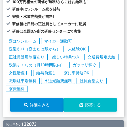
100万円相当の研修が無料!さらにはお給料も!
研修中はワンルーム寮を貸与
寮費・水道光熱費が無料!
研修後は日総の正社員としてメーカーに配属
研修は全国3か所の研修センターにて実施
寮はワンルーム
マイカー通勤可
送迎あり（寮または駅から）
未経験OK
正社員登用制度あり
嬉しい特典つき
交通費規定支給
残業すくなめ（月10時間以内）
ガッツリ稼ぐ
女性活躍中
給与前渡し
寮に車持込OK
職場駐車場無料
水道光熱費無料
社員食堂あり
寮費無料
詳細をみる
応募する
132073
お仕事No.