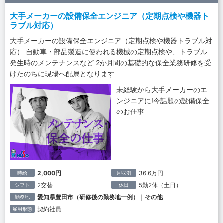
大手メーカーの設備保全エンジニア（定期点検や機器ト
ラブル対応）
大手メーカーの設備保全エンジニア（定期点検や機器トラブル対
応） 自動車・部品製造に使われる機械の定期点検や、トラブル
発生時のメンテナンスなど 2か月間の基礎的な保全業務研修を受
けたのちに現場へ配属となります
未経験から大手メーカーのエ
ンジニアに!今話題の設備保全
のお仕事
2,000円
36.6万円
時給
月収例
2交替
5勤2休（土日）
シフト
休日
愛知県豊田市（研修後の勤務地一例）｜その他
勤務地
契約社員
雇用形態