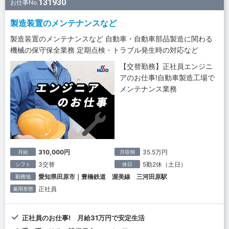
131930
お仕事No.
製造装置のメンテナンスなど
製造装置のメンテナンスなど 自動車・自動車部品製造に関わる
機械の保守保全業務 定期点検・トラブル発生時の対応など
【交替勤務】正社員エンジニ
アのお仕事!自動車製造工場で
メンテナンス業務
310,000円
35.5万円
月給
月収例
3交替
5勤2休（土日）
シフト
休日
愛知県田原市｜豊橋鉄道 渥美線 三河田原駅
勤務地
正社員
雇用形態
正社員のお仕事! 月給31万円で安定生活