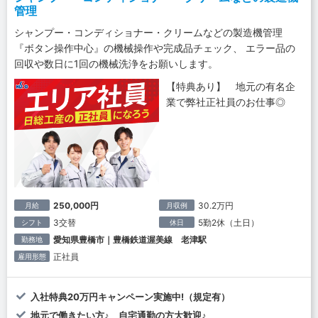
管理
シャンプー・コンディショナー・クリームなどの製造機管理
『ボタン操作中心』の機械操作や完成品チェック、 エラー品の
回収や数日に1回の機械洗浄をお願いします。
【特典あり】 地元の有名企
業で弊社正社員のお仕事◎
250,000円
30.2万円
月給
月収例
3交替
5勤2休（土日）
シフト
休日
愛知県豊橋市｜豊橋鉄道渥美線 老津駅
勤務地
正社員
雇用形態
入社特典20万円キャンペーン実施中!（規定有）
地元で働きたい方♪ 自宅通勤の方大歓迎♪