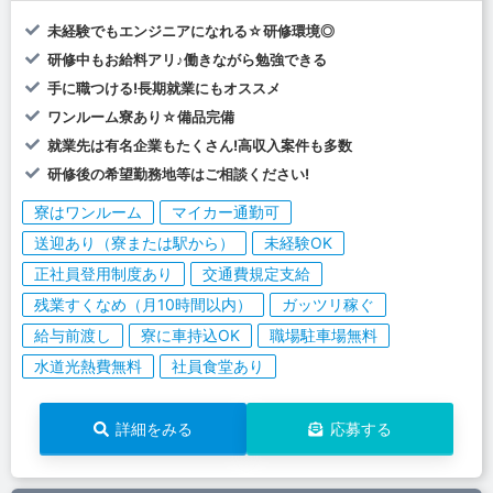
未経験でもエンジニアになれる☆研修環境◎
研修中もお給料アリ♪働きながら勉強できる
手に職つける!長期就業にもオススメ
ワンルーム寮あり☆備品完備
就業先は有名企業もたくさん!高収入案件も多数
研修後の希望勤務地等はご相談ください!
寮はワンルーム
マイカー通勤可
送迎あり（寮または駅から）
未経験OK
正社員登用制度あり
交通費規定支給
残業すくなめ（月10時間以内）
ガッツリ稼ぐ
給与前渡し
寮に車持込OK
職場駐車場無料
水道光熱費無料
社員食堂あり
詳細をみる
応募する