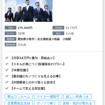
275,000円
34.7万円
月給
月収例
2交替
その他
シフト
休日
愛知県小牧市｜名古屋鉄道小牧線 小牧駅
勤務地
正社員
雇用形態
【月収34万円+賞与・昇給あり】
【スキルが身につく!設備保全のプロへ】
【1R寮完備!】
【最先端のモノづくりを支える仕事】
【外部業者とのやり取りも担当!】
【チームで支える安定感】
寮はワンルーム
マイカー通勤可
嬉しい特典つき
交通費規定支給
ガッツリ稼ぐ
資格・免許が取れる