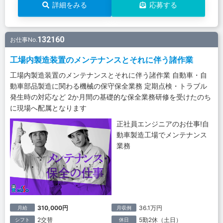
詳細をみる
応募する
132160
お仕事No.
工場内製造装置のメンテナンスとそれに伴う諸作業
工場内製造装置のメンテナンスとそれに伴う諸作業 自動車・自
動車部品製造に関わる機械の保守保全業務 定期点検・トラブル
発生時の対応など 2か月間の基礎的な保全業務研修を受けたのち
に現場へ配属となります
正社員エンジニアのお仕事!自
動車製造工場でメンテナンス
業務
310,000円
36.1万円
月給
月収例
2交替
5勤2休（土日）
シフト
休日