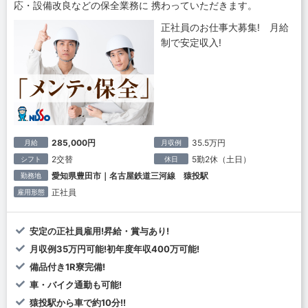
応・設備改良などの保全業務に 携わっていただきます。
正社員のお仕事大募集! 月給
制で安定収入!
285,000円
35.5万円
月給
月収例
2交替
5勤2休（土日）
シフト
休日
愛知県豊田市｜名古屋鉄道三河線 猿投駅
勤務地
正社員
雇用形態
安定の正社員雇用!昇給・賞与あり!
月収例35万円可能!初年度年収400万可能!
備品付き1R寮完備!
車・バイク通勤も可能!
猿投駅から車で約10分!!