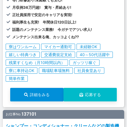
月収例36万円超! 賞与・昇給あり!
正社員採用で安定のキャリアを実現!
福利厚生も充実! 年間休日120日以上!
話題のメンテナンス業務! 今ガチでアツい求人!
メンテナンス出来る俺、カッコよくね??
寮はワンルーム
マイカー通勤可
未経験OK
嬉しい特典つき
交通費規定支給
40～50代活躍中
残業すくなめ（月10時間以内）
ガッツリ稼ぐ
寮に車持込OK
職場駐車場無料
社員食堂あり
簡単作業
詳細をみる
応募する
137101
お仕事No.
シャンプー・コンディショナー・クリームなどの製造機