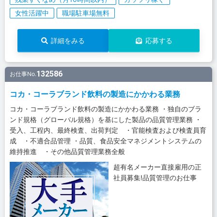
女性活躍中
職場駐車場無料
詳細をみる
応募する
132586
お仕事No.
コカ・コーラブランド飲料の製造にかかわる業務
コカ・コーラブランド飲料の製造にかかわる業務 ・独自のブラ
ンド規格（グローバル規格）を基にした製品の品質管理業務 ・
受入、工程内、最終検査、出荷判定 ・官能検査および検査員育
成 ・不適合品管理 ・品質、食品安全マネジメントシステムの
維持推進 ・その他品質管理業務全般
超有名メーカー直接雇用の正
社員募集!品質管理のお仕事