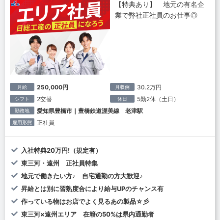
【特典あり】 地元の有名企
業で弊社正社員のお仕事◎
250,000円
30.2万円
月給
月収例
2交替
5勤2休（土日）
シフト
休日
愛知県豊橋市｜豊橋鉄道渥美線 老津駅
勤務地
正社員
雇用形態
入社特典20万円!（規定有）
東三河・遠州 正社員特集
地元で働きたい方♪ 自宅通勤の方大歓迎♪
昇給とは別に習熟度合により給与UPのチャンス有
作っている物はお店でよく見るあの製品☆彡
東三河×遠州エリア 在籍の50%は県内通勤者