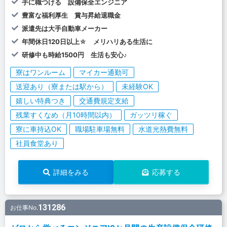
手に職つける 設備保全エンジニア
豊富な福利厚生 賞与昇給退職金
派遣先は大手自動車メーカー
年間休日120日以上☆ メリハリある生活に
研修中も時給1500円 生活も安心♪
寮はワンルーム
マイカー通勤可
送迎あり（寮または駅から）
未経験OK
嬉しい特典つき
交通費規定支給
残業すくなめ（月10時間以内）
ガッツリ稼ぐ
寮に車持込OK
職場駐車場無料
水道光熱費無料
社員食堂あり
詳細をみる
応募する
131286
お仕事No.