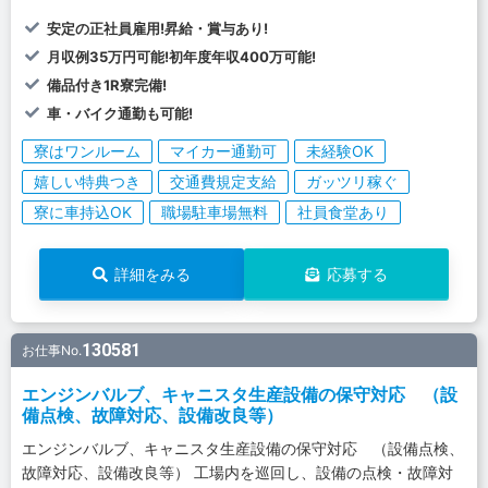
安定の正社員雇用!昇給・賞与あり!
月収例35万円可能!初年度年収400万可能!
備品付き1R寮完備!
車・バイク通勤も可能!
寮はワンルーム
マイカー通勤可
未経験OK
嬉しい特典つき
交通費規定支給
ガッツリ稼ぐ
寮に車持込OK
職場駐車場無料
社員食堂あり
詳細をみる
応募する
130581
お仕事No.
エンジンバルブ、キャニスタ生産設備の保守対応 （設
備点検、故障対応、設備改良等）
エンジンバルブ、キャニスタ生産設備の保守対応 （設備点検、
故障対応、設備改良等） 工場内を巡回し、設備の点検・故障対