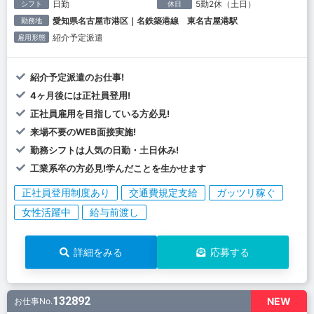
日勤
5勤2休（土日）
シフト
休日
愛知県名古屋市港区｜名鉄築港線 東名古屋港駅
勤務地
紹介予定派遣
雇用形態
紹介予定派遣のお仕事!
4ヶ月後には正社員登用!
正社員雇用を目指している方必見!
来場不要のWEB面接実施!
勤務シフトは人気の日勤・土日休み!
工業系卒の方必見!学んだことを生かせます
正社員登用制度あり
交通費規定支給
ガッツリ稼ぐ
女性活躍中
給与前渡し
詳細をみる
応募する
132892
NEW
お仕事No.