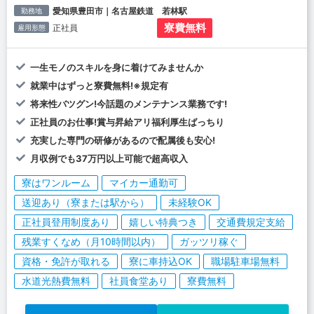
愛知県豊田市｜名古屋鉄道 若林駅
勤務地
寮費無料
正社員
雇用形態
一生モノのスキルを身に着けてみませんか
就業中はずっと寮費無料!※規定有
将来性バツグン!今話題のメンテナンス業務です!
正社員のお仕事!賞与昇給アリ福利厚生ばっちり
充実した専門の研修があるので配属後も安心!
月収例でも37万円以上可能で超高収入
寮はワンルーム
マイカー通勤可
送迎あり（寮または駅から）
未経験OK
正社員登用制度あり
嬉しい特典つき
交通費規定支給
残業すくなめ（月10時間以内）
ガッツリ稼ぐ
資格・免許が取れる
寮に車持込OK
職場駐車場無料
水道光熱費無料
社員食堂あり
寮費無料