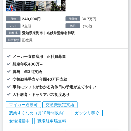
240,000円
30.7万円
月給
月収例
3交替
その他
シフト
休日
愛知県東海市｜名鉄常滑線名和駅
勤務地
正社員
雇用形態
メーカー直接雇用 正社員募集
想定年収400万～
賞与 年3回支給
交替勤務手当が年間40万円支給
事前にシフトがわかる為休日の予定が立てやすい
入社教育・キャリアパス制度あり
マイカー通勤可
交通費規定支給
残業すくなめ（月10時間以内）
ガッツリ稼ぐ
女性活躍中
職場駐車場無料