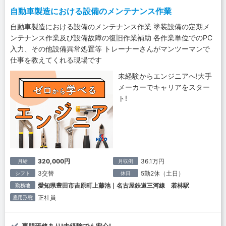
自動車製造における設備のメンテナンス作業
自動車製造における設備のメンテナンス作業 塗装設備の定期メ
ンテナンス作業及び設備故障の復旧作業補助 各作業単位でのPC
入力、その他設備異常処置等 トレーナーさんがマンツーマンで
仕事を教えてくれる現場です
未経験からエンジニアへ!大手
メーカーでキャリアをスター
ト!
320,000円
36.1万円
月給
月収例
3交替
5勤2休（土日）
シフト
休日
愛知県豊田市吉原町上藤池｜名古屋鉄道三河線 若林駅
勤務地
正社員
雇用形態
専門研修あり!未経験でも安心!