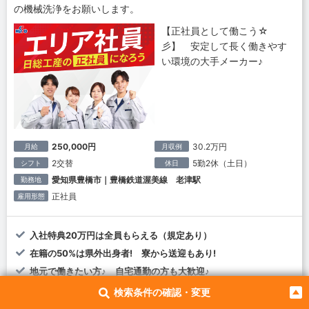
の機械洗浄をお願いします。
【正社員として働こう☆
彡】 安定して長く働きやす
い環境の大手メーカー♪
250,000円
30.2万円
月給
月収例
2交替
5勤2休（土日）
シフト
休日
愛知県豊橋市｜豊橋鉄道渥美線 老津駅
勤務地
正社員
雇用形態
入社特典20万円は全員もらえる（規定あり）
在籍の50%は県外出身者! 寮から送迎もあり!
地元で働きたい方♪ 自宅通勤の方も大歓迎♪
昇給とは別に習熟度合により給与UPのチャンス有
検索条件の確認・変更
作っている物はお店でよく見るあの製品☆彡