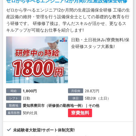
ゼロから学べるエンジニア!2か月間の生産設備保全研修
ゼロから学べるエンジニア!2か月間の生産設備保全研修 工場の生
産設備の維持・管理を行う設備保全士としての基礎的な教育を行
う研修です。 研修修了後は、学んだスキルが活かせ、更なるス
キルアップが可能なお仕事を紹介します!
日勤・土日祝休み/寮費無料/保
全研修スタッフ大募集!
1,800円
28.8万円
時給
月収例
日勤
5勤2休（土日）
シフト
休日
愛知県豊田市（研修後の勤務地一例）｜その他
勤務地
寮費無料
契約社員
雇用形態
未経験者大歓迎!サポート体制充実!