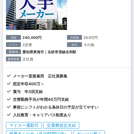
240,000円
29.9万円
月給
月収例
3交替
その他
シフト
休日
愛知県東海市｜名鉄常滑線名和駅
勤務地
正社員
雇用形態
メーカー直接雇用 正社員募集
想定年収400万～
賞与 年3回支給
交替勤務手当が年間40万円支給
事前にシフトがわかる為休日の予定が立てやすい
入社教育・キャリアパス制度あり
マイカー通勤可
交通費規定支給
残業すくなめ（月10時間以内）
ガッツリ稼ぐ