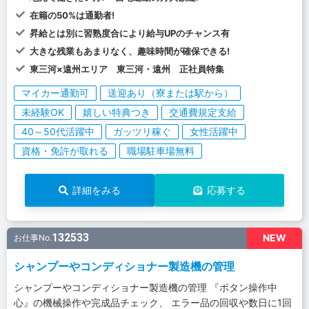
在籍の50%は通勤者!
昇給とは別に習熟度合により給与UPのチャンス有
大きな残業もあまりなく、趣味時間が確保できる!
東三河×遠州エリア 東三河・遠州 正社員特集
マイカー通勤可
送迎あり（寮または駅から）
未経験OK
嬉しい特典つき
交通費規定支給
40～50代活躍中
ガッツリ稼ぐ
女性活躍中
資格・免許が取れる
職場駐車場無料
詳細をみる
応募する
132533
NEW
お仕事No.
シャンプーやコンディショナー製造機の管理
シャンプーやコンディショナー製造機の管理 『ボタン操作中
心』の機械操作や完成品チェック、 エラー品の回収や数日に1回