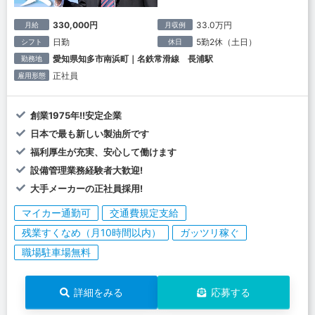
330,000円
33.0万円
月給
月収例
日勤
5勤2休（土日）
シフト
休日
愛知県知多市南浜町｜名鉄常滑線 長浦駅
勤務地
正社員
雇用形態
創業1975年!!安定企業
日本で最も新しい製油所です
福利厚生が充実、安心して働けます
設備管理業務経験者大歓迎!
大手メーカーの正社員採用!
マイカー通勤可
交通費規定支給
残業すくなめ（月10時間以内）
ガッツリ稼ぐ
職場駐車場無料
詳細をみる
応募する