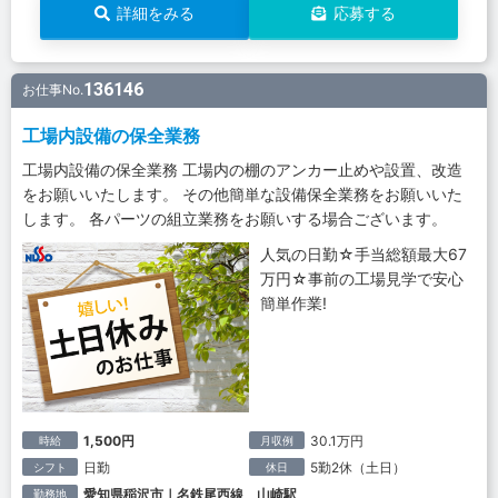
詳細をみる
応募する
136146
お仕事No.
工場内設備の保全業務
工場内設備の保全業務 工場内の棚のアンカー止めや設置、改造
をお願いいたします。 その他簡単な設備保全業務をお願いいた
します。 各パーツの組立業務をお願いする場合ございます。
人気の日勤☆手当総額最大67
万円☆事前の工場見学で安心
簡単作業!
1,500円
30.1万円
時給
月収例
日勤
5勤2休（土日）
シフト
休日
愛知県稲沢市｜名鉄尾西線 山崎駅
勤務地