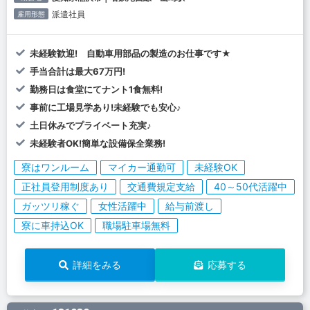
派遣社員
雇用形態
未経験歓迎! 自動車用部品の製造のお仕事です★
手当合計は最大67万円!
勤務日は食堂にてナント1食無料!
事前に工場見学あり!未経験でも安心♪
土日休みでプライベート充実♪
未経験者OK!簡単な設備保全業務!
寮はワンルーム
マイカー通勤可
未経験OK
正社員登用制度あり
交通費規定支給
40～50代活躍中
ガッツリ稼ぐ
女性活躍中
給与前渡し
寮に車持込OK
職場駐車場無料
詳細をみる
応募する