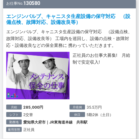
130580
お仕事No.
エンジンバルブ、キャニスタ生産設備の保守対応 （設
備点検、故障対応、設備改良等）
エンジンバルブ、キャニスタ生産設備の保守対応 （設備点検、
故障対応、設備改良等） 工場内を巡回し、設備の点検・故障対
応・設備改良などの保全業務に 携わっていただきます。
正社員のお仕事大募集! 月給
制で安定収入!
285,000円
35.5万円
月給
月収例
2交替
5勤2休（土日）
シフト
休日
愛知県大府市｜JR東海道本線 共和駅
勤務地
正社員
雇用形態