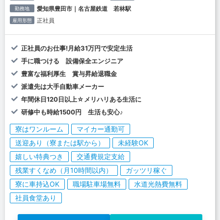
愛知県豊田市｜名古屋鉄道 若林駅
勤務地
正社員
雇用形態
正社員のお仕事!月給31万円で安定生活
手に職つける 設備保全エンジニア
豊富な福利厚生 賞与昇給退職金
派遣先は大手自動車メーカー
年間休日120日以上☆メリハリある生活に
研修中も時給1500円 生活も安心♪
寮はワンルーム
マイカー通勤可
送迎あり（寮または駅から）
未経験OK
嬉しい特典つき
交通費規定支給
残業すくなめ（月10時間以内）
ガッツリ稼ぐ
寮に車持込OK
職場駐車場無料
水道光熱費無料
社員食堂あり