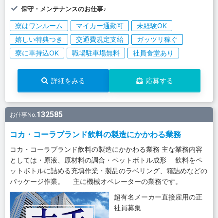
保守・メンテナンスのお仕事♪
寮はワンルーム
マイカー通勤可
未経験OK
嬉しい特典つき
交通費規定支給
ガッツリ稼ぐ
寮に車持込OK
職場駐車場無料
社員食堂あり
詳細をみる
応募する
132585
お仕事No.
コカ・コーラブランド飲料の製造にかかわる業務
コカ・コーラブランド飲料の製造にかかわる業務 主な業務内容
としては・原液、原材料の調合・ペットボトル成形 飲料をペ
ットボトルに詰める充填作業・製品のラベリング、箱詰めなどの
パッケージ作業。 主に機械オペレーターの業務です。
超有名メーカー直接雇用の正
社員募集