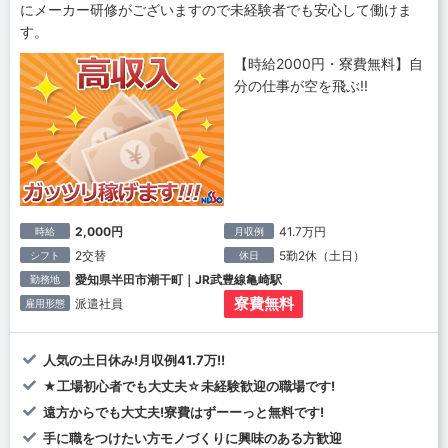
にメーカー研修がございますので未経験者でも安心して働けま
す。
【時給2000円・寮費無料】自
分の仕事が空を飛ぶ!!
2,000円
41.7万円
時給
月収例
2交替
5勤2休（土日）
シフト
休日
愛知県半田市潮干町｜JR武豊線亀崎駅
勤務地
寮費無料
派遣社員
雇用形態
人気の土日休み!月収例41.7万!!
★工場初心者でも大丈夫☆未経験歓迎の職場です!
遠方からでも大丈夫!寮費はずーーっと無料です!
手に職をつけたい方モノづくりに興味のある方歓迎