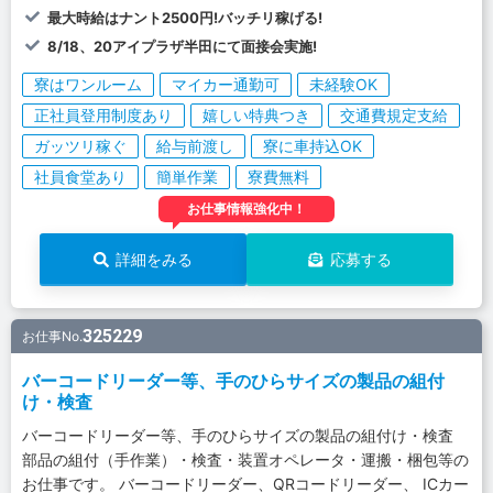
最大時給はナント2500円!バッチリ稼げる!
8/18、20アイプラザ半田にて面接会実施!
寮はワンルーム
マイカー通勤可
未経験OK
正社員登用制度あり
嬉しい特典つき
交通費規定支給
ガッツリ稼ぐ
給与前渡し
寮に車持込OK
社員食堂あり
簡単作業
寮費無料
お仕事情報強化中！
詳細をみる
応募する
325229
お仕事No.
バーコードリーダー等、手のひらサイズの製品の組付
け・検査
バーコードリーダー等、手のひらサイズの製品の組付け・検査
部品の組付（手作業）・検査・装置オペレータ・運搬・梱包等の
お仕事です。 バーコードリーダー、QRコードリーダー、 ICカー