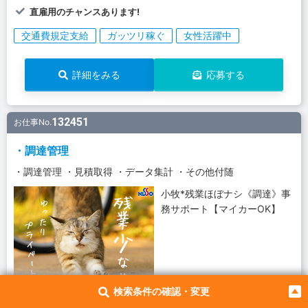
直雇用のチャンスあります!
交通費規定支給
ガッツリ稼ぐ
女性活躍中
詳細をみる
応募する
132451
お仕事No.
・調達管理
・調達管理 ・見積取得 ・データ集計 ・その他付随
小牧*残業ほぼナシ《調達》事
務サポート【マイカーOK】
検索条件の確認・変更