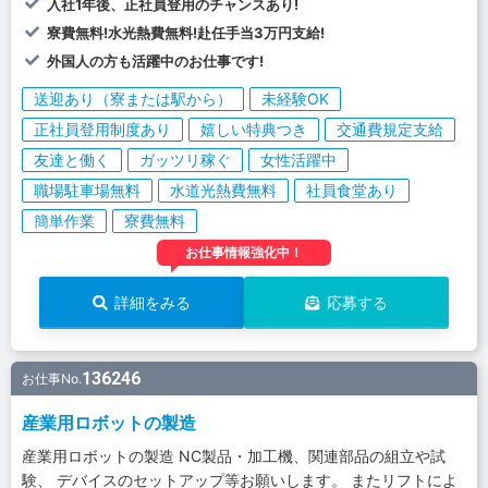
入社1年後、正社員登用のチャンスあり!
寮費無料!水光熱費無料!赴任手当3万円支給!
外国人の方も活躍中のお仕事です!
送迎あり（寮または駅から）
未経験OK
正社員登用制度あり
嬉しい特典つき
交通費規定支給
友達と働く
ガッツリ稼ぐ
女性活躍中
職場駐車場無料
水道光熱費無料
社員食堂あり
簡単作業
寮費無料
お仕事情報強化中！
詳細をみる
応募する
136246
お仕事No.
産業用ロボットの製造
産業用ロボットの製造 NC製品・加工機、関連部品の組立や試
験、 デバイスのセットアップ等お願いします。 またリフトによ