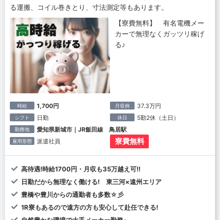
る運搬、コイル巻きとり、寸法測定等もあります。
【寮費無料】 有名電機メー
カーで無理なくガッツリ稼げ
る♪
1,700円
37.3万円
時給
月収例
日勤
5勤2休（土日）
シフト
休日
愛知県新城市｜JR飯田線 鳥居駅
勤務地
寮費無料
派遣社員
雇用形態
高待遇!時給1700円・月収も35万越え可!!
日勤だから無理なく働ける! 東三河×遠州エリア
豊橋や豊川からの通勤者も多数☆彡
1R寮もあるので遠方の方も安心して赴任できる!
自然豊かな環境で大手メーカー勤務♪