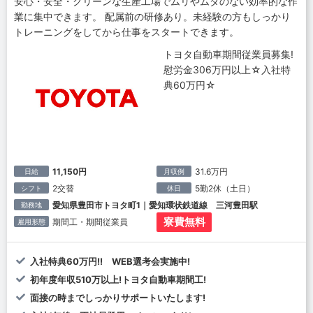
安心・安全・クリーンな生産工場でムリやムダのない効率的な作
業に集中できます。 配属前の研修あり。未経験の方もしっかり
トレーニングをしてから仕事をスタートできます。
トヨタ自動車期間従業員募集!
慰労金306万円以上☆入社特
典60万円☆
11,150円
31.6万円
日給
月収例
2交替
5勤2休（土日）
シフト
休日
愛知県豊田市トヨタ町1｜愛知環状鉄道線 三河豊田駅
勤務地
寮費無料
期間工・期間従業員
雇用形態
入社特典60万円!! WEB選考会実施中!
初年度年収510万以上!トヨタ自動車期間工!
面接の時までしっかりサポートいたします!