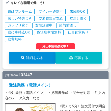
キレイな職場で働こう!
寮はワンルーム
マイカー通勤可
未経験OK
嬉しい特典つき
交通費規定支給
友達と働く
ガッツリ稼ぐ
女性活躍中
給与前渡し
寮に車持込OK
職場駐車場無料
社員食堂あり
寮費無料
お仕事情報強化中！
詳細をみる
応募する
132447
お仕事No.
・受注業務（電話メイン）
・受注業務（電話メイン） ・見積書作成 ・問合せ対応 ・注文内
容のデータ入力 など
〈駅チカ5分〉注文受付や問合