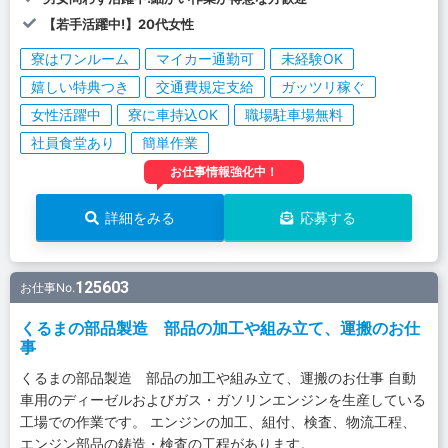
【若手活躍中!】20代女性
寮はワンルーム
マイカー通勤可
未経験OK
嬉しい特典つき
交通費規定支給
ガッツリ稼ぐ
女性活躍中
寮に車持込OK
職場駐車場無料
社員食堂あり
簡単作業
お仕事情報強化中！
詳細をみる
応募する
125603
お仕事No.
くるまの部品製造 部品の加工や組み立て、運搬のお仕
事
くるまの部品製造 部品の加工や組み立て、運搬のお仕事 自動
車用のディーゼルおよびガス・ガソリンエンジンを生産している
工場での作業です。 エンジンの加工、組付、検査、物流工程、
エンジン部品の鋳造・検査の工程があります。