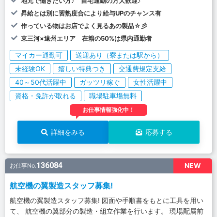
地元で働きたい方♪ 自宅通勤の方大歓迎♪
昇給とは別に習熟度合により給与UPのチャンス有
作っている物はお店でよく見るあの製品☆彡
東三河×遠州エリア 在籍の50%は県内通勤者
マイカー通勤可
送迎あり（寮または駅から）
未経験OK
嬉しい特典つき
交通費規定支給
40～50代活躍中
ガッツリ稼ぐ
女性活躍中
資格・免許が取れる
職場駐車場無料
お仕事情報強化中！
詳細をみる
応募する
136084
NEW
お仕事No.
航空機の翼製造スタッフ募集!
航空機の翼製造スタッフ募集! 図面や手順書をもとに工具を用い
て、 航空機の翼部分の製造・組立作業を行います。 現場配属前