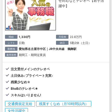
せ対応などテレオペ【若手活
躍中】
1,330円
22.8万円
時給
月収例
日勤
5勤2休（土日）
シフト
休日
愛知県名古屋市中区｜JR中央本線 鶴舞駅
勤務地
期間工・期間従業員
雇用形態
注文受付メインのテレオペ
土日休み♪プライベート充実♪
残業少なめ☆
BtoBのテレオペ★
スキルはいりません!
交通費規定支給
残業すくなめ（月10時間以内）
女性活躍中