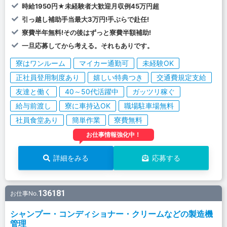
時給1950円★未経験者大歓迎月収例45万円超
引っ越し補助手当最大3万円!手ぶらで赴任!
寮費半年無料!その後はずっと寮費半額補助!
一旦応募してから考える。それもありです。
寮はワンルーム
マイカー通勤可
未経験OK
正社員登用制度あり
嬉しい特典つき
交通費規定支給
友達と働く
40～50代活躍中
ガッツリ稼ぐ
給与前渡し
寮に車持込OK
職場駐車場無料
社員食堂あり
簡単作業
寮費無料
お仕事情報強化中！
詳細をみる
応募する
136181
お仕事No.
シャンプー・コンディショナー・クリームなどの製造機
管理