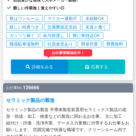
難しい作業無く覚えやすい◎
寮はワンルーム
マイカー通勤可
未経験OK
嬉しい特典つき
交通費規定支給
友達と働く
ガッツリ稼ぐ
給与前渡し
寮に車持込OK
職場駐車場無料
社員食堂あり
簡単作業
寮費無料
お仕事情報強化中！
詳細をみる
応募する
126666
お仕事No.
セラミック製品の製造
セラミック製品の製造 半導体製造装置用セラミックス製品の成
形・焼成・加工・検査などの製造に関わるお仕事。 主に加工・
組付け・評価・洗浄作業、データ入力業務に付帯するお仕事をお
願いします。 空調完備で快適な職場です。クリーンルーム内で