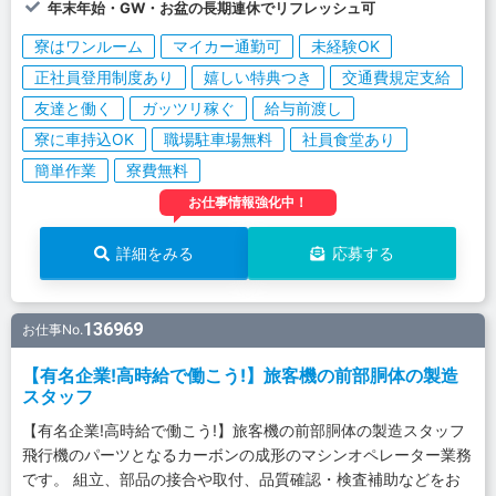
年末年始・GW・お盆の長期連休でリフレッシュ可
寮はワンルーム
マイカー通勤可
未経験OK
正社員登用制度あり
嬉しい特典つき
交通費規定支給
友達と働く
ガッツリ稼ぐ
給与前渡し
寮に車持込OK
職場駐車場無料
社員食堂あり
簡単作業
寮費無料
お仕事情報強化中！
詳細をみる
応募する
136969
お仕事No.
【有名企業!高時給で働こう!】旅客機の前部胴体の製造
スタッフ
【有名企業!高時給で働こう!】旅客機の前部胴体の製造スタッフ
飛行機のパーツとなるカーボンの成形のマシンオペレーター業務
です。 組立、部品の接合や取付、品質確認・検査補助などをお