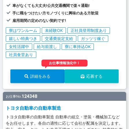
車がなくても大丈夫!公共交通機関で楽々通勤!
手に職をつけたい方モノづくりに興味のある方歓迎
雇用期間の定めのない契約です!
寮はワンルーム
未経験OK
正社員登用制度あり
嬉しい特典つき
交通費規定支給
ガッツリ稼ぐ
女性活躍中
給与前渡し
寮に車持込OK
社員食堂あり
お仕事情報強化中！
詳細をみる
応募する
124348
お仕事No.
トヨタ自動車の自動車製造
トヨタ自動車の自動車製造 自動車の組立・塗装・機械加工など
をお任せします。各自の適性に応じて会社が配属を決定します。