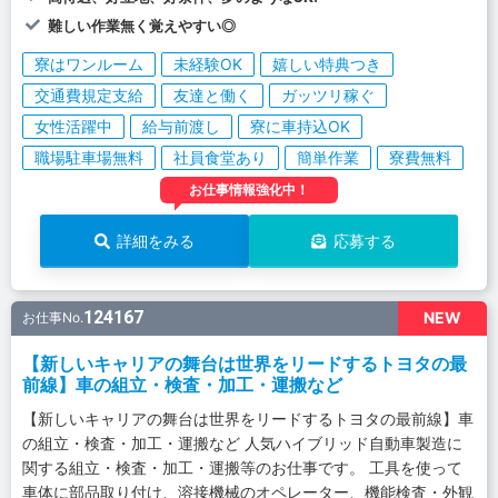
難しい作業無く覚えやすい◎
寮はワンルーム
未経験OK
嬉しい特典つき
交通費規定支給
友達と働く
ガッツリ稼ぐ
女性活躍中
給与前渡し
寮に車持込OK
職場駐車場無料
社員食堂あり
簡単作業
寮費無料
お仕事情報強化中！
詳細をみる
応募する
124167
NEW
お仕事No.
【新しいキャリアの舞台は世界をリードするトヨタの最
前線】車の組立・検査・加工・運搬など
【新しいキャリアの舞台は世界をリードするトヨタの最前線】車
の組立・検査・加工・運搬など 人気ハイブリッド自動車製造に
関する組立・検査・加工・運搬等のお仕事です。 工具を使って
車体に部品取り付け、溶接機械のオペレーター、機能検査・外観