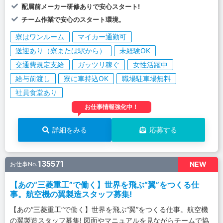
配属前メーカー研修ありで安心スタート!
チーム作業で安心のスタート環境。
寮はワンルーム
マイカー通勤可
送迎あり（寮または駅から）
未経験OK
交通費規定支給
ガッツリ稼ぐ
女性活躍中
給与前渡し
寮に車持込OK
職場駐車場無料
社員食堂あり
お仕事情報強化中！
詳細をみる
応募する
135571
NEW
お仕事No.
【あの“三菱重工”で働く】世界を飛ぶ“翼”をつくる仕
事。航空機の翼製造スタッフ募集!
【あの“三菱重工”で働く】世界を飛ぶ“翼”をつくる仕事。航空機
の翼製造スタッフ募集! 図面やマニュアルを見ながらチームで協