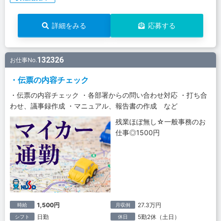
詳細をみる
応募する
132326
お仕事No.
・伝票の内容チェック
・伝票の内容チェック ・各部署からの問い合わせ対応 ・打ち合
わせ、議事録作成 ・マニュアル、報告書の作成 など
残業ほぼ無し☆一般事務のお
仕事◎1500円
1,500円
27.3万円
時給
月収例
日勤
5勤2休（土日）
シフト
休日