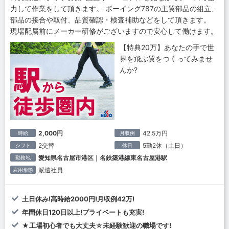
力して作業をして頂きます。 ボーイング787の主翼部品の組立、
部品の接合や取付、品質確認・検査補助などをして頂きます。
現場配属前にメーカー研修がございますので安心して働けます。
【特典20万】あなたの手で世
界を飛ぶ翼をつくってみませ
んか?
2,000円
42.5万円
時給
月収例
2交替
5勤2休（土日）
シフト
休日
愛知県名古屋市港区｜名鉄築港線東名古屋港駅
勤務地
派遣社員
雇用形態
土日休み!高時給2000円!月収例42万!
年間休日120日以上!プライベートも充実!
★工場初心者でも大丈夫☆未経験歓迎の職場です!