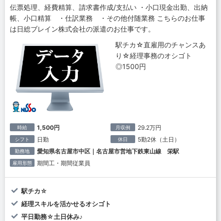
伝票処理、経費精算、請求書作成/支払い ・小口現金出勤、出納
帳、小口精算 ・仕訳業務 ・その他付随業務 こちらのお仕事
は日総ブレイン株式会社の派遣のお仕事です。
駅チカ☆直雇用のチャンスあ
り☆経理事務のオシゴト
◎1500円
1,500円
29.2万円
時給
月収例
日勤
5勤2休（土日）
シフト
休日
愛知県名古屋市中区｜名古屋市営地下鉄東山線 栄駅
勤務地
期間工・期間従業員
雇用形態
駅チカ☆
経理スキルを活かせるオシゴト
平日勤務☆土日休み♪