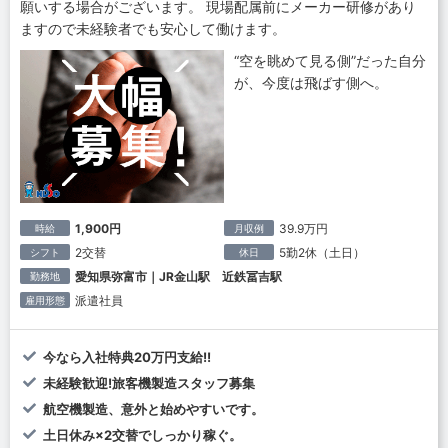
願いする場合がございます。 現場配属前にメーカー研修があり
ますので未経験者でも安心して働けます。
“空を眺めて見る側”だった自分
が、今度は飛ばす側へ。
1,900円
39.9万円
時給
月収例
2交替
5勤2休（土日）
シフト
休日
愛知県弥富市｜JR金山駅 近鉄冨吉駅
勤務地
派遣社員
雇用形態
今なら入社特典20万円支給!!
未経験歓迎!旅客機製造スタッフ募集
航空機製造、意外と始めやすいです。
土日休み×2交替でしっかり稼ぐ。