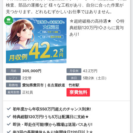
検査、部品の運搬など 様々な工程があり、自分に合った作業が
見つかります。どれもむずかしいお仕事ではありません。
☆超絶破格の高待遇★ ◇特
典総額120万円!◇さらに賞与
あり!
305,000円
42.2万円
月給
月収例
2交替
5勤2休（土日）
シフト
休日
愛知県豊田市｜名古屋鉄道 竹村駅
勤務地
寮費無料
正社員
雇用形態
初年度から年収550万円超えのチャンス到来!
特典総額120万円!うち5万は配属日に支給★
即決・即赴任可能!寮から職場は送迎バスあり!
年3回の長期連休もあり!年間休日120日以上☆