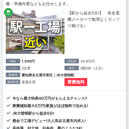
搬・準備作業などもお任せします。
【駅から徒歩5分!】 有名電
機メーカーで無理なくガッツ
リ稼げる♪
1,500円
34.8万円
時給
月収例
2交替
5勤2休（土日）
シフト
休日
愛知県名古屋市東区｜JR大曽根駅
勤務地
寮費無料
派遣社員
雇用形態
今なら最大特典40万円がもらえるチャンス!!
寮費補助最大5万円!家賃がほぼ無料で住める!
JR大曽根駅から徒歩5分!
都会で工場デビュー!大人気名古屋市内求人!
高待遇、好立地、好条件、夢のような3K!