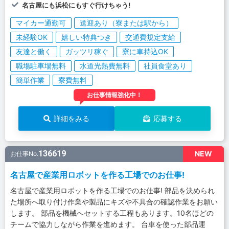
名古屋にも浜松にもすぐ行けちゃう!
マイカー通勤可
送迎あり（寮または駅から）
未経験OK
嬉しい特典つき
交通費規定支給
友達と働く
ガッツリ稼ぐ
寮に車持込OK
職場駐車場無料
水道光熱費無料
社員食堂あり
簡単作業
寮費無料
お仕事情報強化中！
詳細をみる
応募する
136619
NEW
お仕事No.
名古屋で産業用ロボットを作る工場でのお仕事!
名古屋で産業用ロボットを作る工場でのお仕事! 部品を決められ
た場所へ取り付け作業や製品にキズや不具合の確認作業をお願い
します。 部品を機械へセットする工程もあります。10名ほどの
チームで協力しながら作業を進めます。 台車を使った部品運