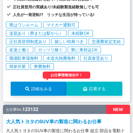
正社員登用の実績あり!未経験製造経験無しでも可
人生が一発逆転!? リッチな生活が待っている!
寮はワンルーム
マイカー通勤可
送迎あり（寮または駅から）
未経験OK
正社員登用制度あり
嬉しい特典つき
交通費規定支給
友達と働く
ガッツリ稼ぐ
寮に車持込OK
職場駐車場無料
水道光熱費無料
社員食堂あり
簡単作業
寮費無料
お仕事情報強化中！
詳細をみる
応募する
123132
NEW
お仕事No.
大人気トヨタのSUV車の製造に関わるお仕事
大人気トヨタのSUV車の製造に関わるお仕事 組立:部品を電動ド