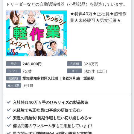
ドリーダーなどの自動認識機器（小型部品）を製造しています。
★特典40万★正社員★超軽作
業★未経験可★男女活躍★
248,000円
32.0万円
月給
月収例
2交替
5勤2休（土日）
シフト
休日
愛知県知多郡阿久比町｜名鉄河和線 坂部駅
勤務地
正社員
雇用形態
入社特典40万☆手のひらサイズの製品製造
未経験でも正社員に!事前の研修で安心♪
安定の月給制!長期休暇も思い切り楽しめる☆
備品完備のワンルーム寮もご用意しています!
男女問わず活躍中!細かい作業が得意な方歓迎