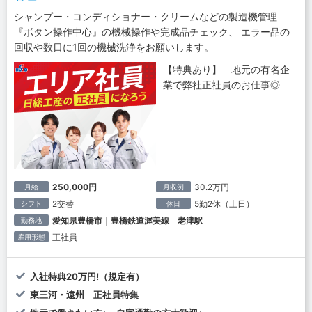
シャンプー・コンディショナー・クリームなどの製造機管理
『ボタン操作中心』の機械操作や完成品チェック、 エラー品の
回収や数日に1回の機械洗浄をお願いします。
【特典あり】 地元の有名企
業で弊社正社員のお仕事◎
250,000円
30.2万円
月給
月収例
2交替
5勤2休（土日）
シフト
休日
愛知県豊橋市｜豊橋鉄道渥美線 老津駅
勤務地
正社員
雇用形態
入社特典20万円!（規定有）
東三河・遠州 正社員特集