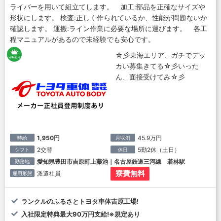
ライバーを用いて組立てします。 加工:部品を正確なサイズや
形状にします。 検査:正しく作られているか、性能が問題ないか
確認します。 運搬:ライン作業に必要な場所に運びます。 各工
程マニュアルがあるので未経験でも安心です。
☆彡東海エリア、ガチでデッ
カい募集きてる☆彡いった
ん、面接受けてみ☆彡
1,950円
45.9万円
時給
月収例
2交替
5勤2休（土日）
シフト
休日
愛知県豊田市吉原町上藤池｜名古屋鉄道三河線 若林駅
勤務地
寮費無料
派遣社員
雇用形態
ランクルのふるさとトヨタ車体吉原工場!
入社限定特典最大90万円支給!※規定あり