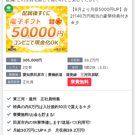
【9月より月収5000円UP】合
計140万円相当の豪華特典付き
☆彡
305,000円
39.2万円
月給
月収例
2交替
5勤2休（土日）
シフト
休日
愛知県田原市｜豊橋鉄道 渥美線 三河田原駅
勤務地
寮費無料
正社員
雇用形態
東三河・遠州 正社員特集
特典の内5万円は入社後約10日で貰える☆彡
寮費無料!お金も貯まる!
田原市内の1R寮準備します!送迎バス利用可!
月給30万円にUP☆彡 月収例39.2万円!