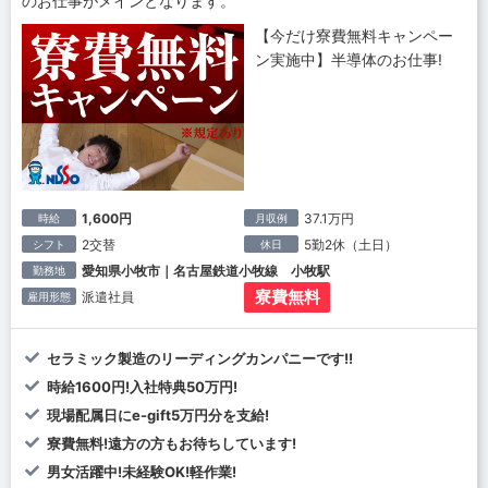
のお仕事がメインとなります。
【今だけ寮費無料キャンペー
ン実施中】半導体のお仕事!
1,600円
37.1万円
時給
月収例
2交替
5勤2休（土日）
シフト
休日
愛知県小牧市｜名古屋鉄道小牧線 小牧駅
勤務地
寮費無料
派遣社員
雇用形態
セラミック製造のリーディングカンパニーです!!
時給1600円!入社特典50万円!
現場配属日にe-gift5万円分を支給!
寮費無料!遠方の方もお待ちしています!
男女活躍中!未経験OK!軽作業!