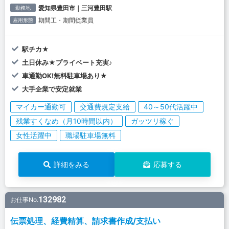
愛知県豊田市｜三河豊田駅
勤務地
期間工・期間従業員
雇用形態
駅チカ★
土日休み★プライベート充実♪
車通勤OK!無料駐車場あり★
大手企業で安定就業
マイカー通勤可
交通費規定支給
40～50代活躍中
残業すくなめ（月10時間以内）
ガッツリ稼ぐ
女性活躍中
職場駐車場無料
詳細をみる
応募する
132982
お仕事No.
伝票処理、経費精算、請求書作成/支払い