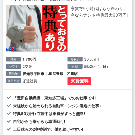
家賃?払う時代はもう終わり。
今ならナント特典最大60万円!
1,700円
36.5万円
時給
月収例
2交替
5勤2休（土日）
シフト
休日
愛知県半田市｜JR武豊線 乙川駅
勤務地
寮費無料
派遣社員
雇用形態
「豊田自動織機 東知多工場」でのお仕事です!
未経験から始められる自動車エンジン製造の仕事♪
特典60万円+在籍中は寮費がずっと無料!
自宅からも寮からも車通勤可!
土日休みの2交替制で、働き続けやすい!