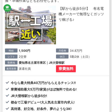
搬・準備作業などもお任せします。
【駅から徒歩5分!】 有名電
機メーカーで無理なくガッツ
リ稼げる♪
1,500円
34.8万円
時給
月収例
2交替
5勤2休（土日）
シフト
休日
愛知県名古屋市東区｜JR大曽根駅
勤務地
寮費無料
派遣社員
雇用形態
今なら最大特典40万円がもらえるチャンス!!
寮費補助最大5万円!家賃がほぼ無料で住める!
JR大曽根駅から徒歩5分!
都会で工場デビュー!大人気名古屋市内求人!
高待遇、好立地、好条件、夢のような3K!