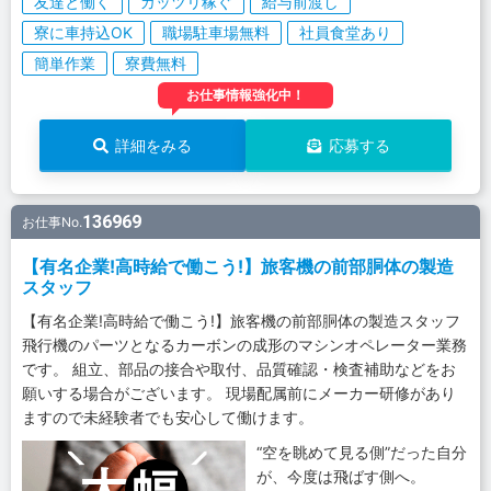
友達と働く
ガッツリ稼ぐ
給与前渡し
寮に車持込OK
職場駐車場無料
社員食堂あり
簡単作業
寮費無料
お仕事情報強化中！
詳細をみる
応募する
136969
お仕事No.
【有名企業!高時給で働こう!】旅客機の前部胴体の製造
スタッフ
【有名企業!高時給で働こう!】旅客機の前部胴体の製造スタッフ
飛行機のパーツとなるカーボンの成形のマシンオペレーター業務
です。 組立、部品の接合や取付、品質確認・検査補助などをお
願いする場合がございます。 現場配属前にメーカー研修があり
ますので未経験者でも安心して働けます。
“空を眺めて見る側”だった自分
が、今度は飛ばす側へ。