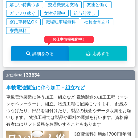
嬉しい特典つき
交通費規定支給
友達と働く
ガッツリ稼ぐ
女性活躍中
給与前渡し
寮に車持込OK
職場駐車場無料
社員食堂あり
寮費無料
お仕事情報強化中！
詳細をみる
応募する
133634
お仕事No.
車載電池製造に伴う加工・組立など
車載電池製造に伴う加工・組立など 電池製造の加工工程（マシ
ンオペレーター）、組立、物流工程に配属になります。 配線を
つなげたり、部品を組付けたり、製品の検査やデータ収集をお願
いします。 物流工程では製品や原料の運搬を行います。資格保
有者にはリフト業務をお願いすることもあります
【寮費無料】時給1700円!年間