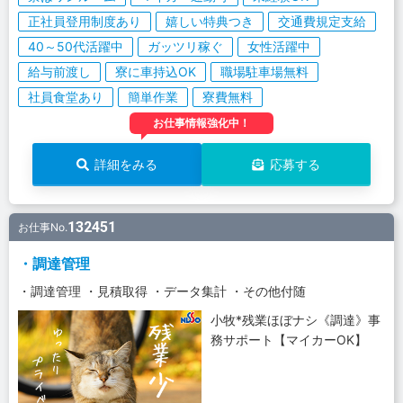
正社員登用制度あり
嬉しい特典つき
交通費規定支給
40～50代活躍中
ガッツリ稼ぐ
女性活躍中
給与前渡し
寮に車持込OK
職場駐車場無料
社員食堂あり
簡単作業
寮費無料
お仕事情報強化中！
詳細をみる
応募する
132451
お仕事No.
・調達管理
・調達管理 ・見積取得 ・データ集計 ・その他付随
小牧*残業ほぼナシ《調達》事
務サポート【マイカーOK】