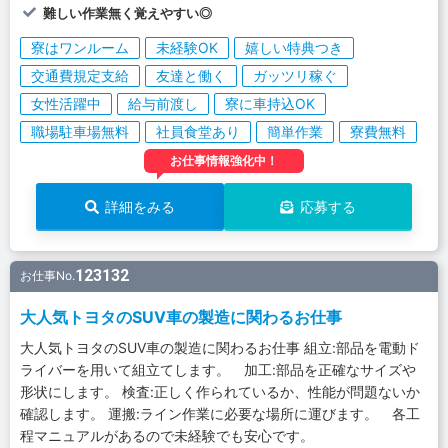
難しい作業無く覚えやすい◎
寮はワンルーム
未経験OK
嬉しい特典つき
交通費規定支給
友達と働く
ガッツリ稼ぐ
女性活躍中
給与前渡し
寮に車持込OK
職場駐車場無料
社員食堂あり
簡単作業
寮費無料
お仕事情報強化中！
詳細をみる
応募する
123132
お仕事No.
大人気トヨタのSUV車の製造に関わるお仕事
大人気トヨタのSUV車の製造に関わるお仕事 組立:部品を電動ド
ライバーを用いて組立てします。 加工:部品を正確なサイズや
形状にします。 検査:正しく作られているか、性能が問題ないか
確認します。 運搬:ライン作業に必要な場所に運びます。 各工
程マニュアルがあるので未経験でも安心です。