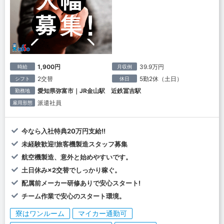
1,900円
39.9万円
時給
月収例
2交替
5勤2休（土日）
シフト
休日
愛知県弥富市｜JR金山駅 近鉄冨吉駅
勤務地
派遣社員
雇用形態
今なら入社特典20万円支給!!
未経験歓迎!旅客機製造スタッフ募集
航空機製造、意外と始めやすいです。
土日休み×2交替でしっかり稼ぐ。
配属前メーカー研修ありで安心スタート!
チーム作業で安心のスタート環境。
寮はワンルーム
マイカー通勤可