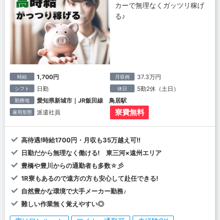
カーで無理なくガッツリ稼げ
る♪
1,700円
37.3万円
時給
月収例
日勤
5勤2休（土日）
シフト
休日
愛知県新城市｜JR飯田線 鳥居駅
勤務地
寮費無料
派遣社員
雇用形態
高待遇!時給1700円・月収も35万越え可!!
日勤だから無理なく働ける! 東三河×遠州エリア
豊橋や豊川からの通勤者も多数☆彡
1R寮もあるので遠方の方も安心して赴任できる!
自然豊かな環境で大手メーカー勤務♪
難しい作業無く覚えやすい◎