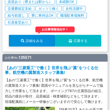
送迎あり（寮または駅から）
未経験OK
交通費規定支給
ガッツリ稼ぐ
女性活躍中
給与前渡し
寮に車持込OK
職場駐車場無料
社員食堂あり
お仕事情報強化中！
詳細をみる
応募する
135571
お仕事No.
【あの“三菱重工”で働く】世界を飛ぶ“翼”をつくる仕
事。航空機の翼製造スタッフ募集!
【あの“三菱重工”で働く】世界を飛ぶ“翼”をつくる仕事。航空機
の翼製造スタッフ募集! 図面やマニュアルを見ながらチームで協
力して作業をして頂きます。 ボーイング787の主翼部品の組立、
部品の接合や取付、品質確認・検査補助などをして頂きます。
現場配属前にメーカー研修がございますので安心して働けます。
【特典20万】あなたの手で世