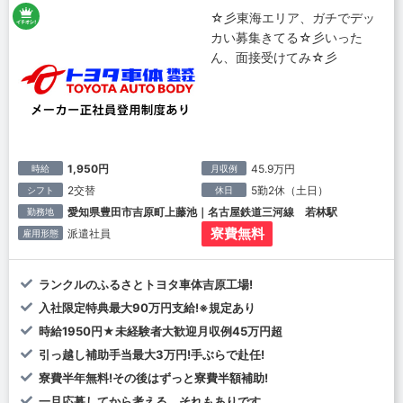
☆彡東海エリア、ガチでデッ
カい募集きてる☆彡いった
ん、面接受けてみ☆彡
1,950円
45.9万円
時給
月収例
2交替
5勤2休（土日）
シフト
休日
愛知県豊田市吉原町上藤池｜名古屋鉄道三河線 若林駅
勤務地
寮費無料
派遣社員
雇用形態
ランクルのふるさとトヨタ車体吉原工場!
入社限定特典最大90万円支給!※規定あり
時給1950円★未経験者大歓迎月収例45万円超
引っ越し補助手当最大3万円!手ぶらで赴任!
寮費半年無料!その後はずっと寮費半額補助!
一旦応募してから考える。それもありです。