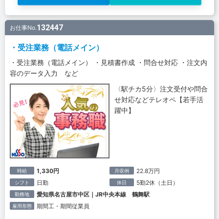
132447
お仕事No.
・受注業務（電話メイン）
・受注業務（電話メイン） ・見積書作成 ・問合せ対応 ・注文内
容のデータ入力 など
〈駅チカ5分〉注文受付や問合
せ対応などテレオペ【若手活
躍中】
1,330円
22.8万円
時給
月収例
日勤
5勤2休（土日）
シフト
休日
愛知県名古屋市中区｜JR中央本線 鶴舞駅
勤務地
期間工・期間従業員
雇用形態