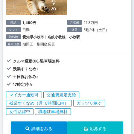
1,450円
27.3万円
時給
月収例
日勤
5勤2休（土日）
シフト
休日
愛知県小牧市｜名鉄小牧線 小牧駅
勤務地
期間工・期間従業員
雇用形態
クルマ通勤OK♪駐車場無料
残業すくなめ♪
土日祝お休み♪
17時定時☆
マイカー通勤可
交通費規定支給
残業すくなめ（月10時間以内）
ガッツリ稼ぐ
女性活躍中
職場駐車場無料
詳細をみる
応募する