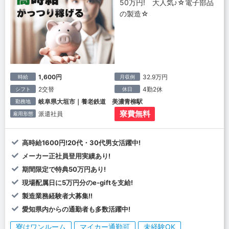
50万円! 大人気♪☆電子部品
の製造☆
1,600円
32.9万円
時給
月収例
2交替
4勤2休
シフト
休日
岐阜県大垣市｜養老鉄道 美濃青柳駅
勤務地
寮費無料
派遣社員
雇用形態
高時給1600円!20代・30代男女活躍中!
メーカー正社員登用実績あり!
期間限定で特典50万円あり!
現場配属日に5万円分のe-giftを支給!
製造業務経験者大募集!!
愛知県内からの通勤者も多数活躍中!
寮はワンルーム
マイカー通勤可
未経験OK