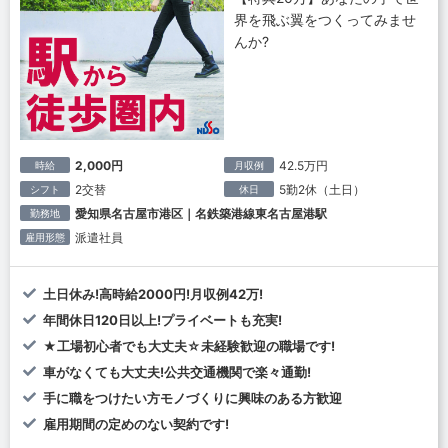
界を飛ぶ翼をつくってみませ
んか?
2,000円
42.5万円
時給
月収例
2交替
5勤2休（土日）
シフト
休日
愛知県名古屋市港区｜名鉄築港線東名古屋港駅
勤務地
派遣社員
雇用形態
土日休み!高時給2000円!月収例42万!
年間休日120日以上!プライベートも充実!
★工場初心者でも大丈夫☆未経験歓迎の職場です!
車がなくても大丈夫!公共交通機関で楽々通勤!
手に職をつけたい方モノづくりに興味のある方歓迎
雇用期間の定めのない契約です!