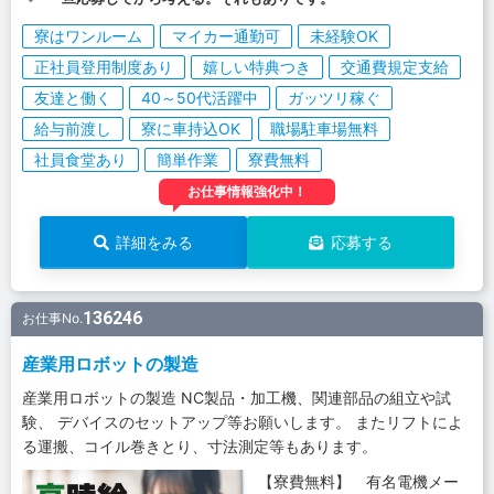
寮はワンルーム
マイカー通勤可
未経験OK
正社員登用制度あり
嬉しい特典つき
交通費規定支給
友達と働く
40～50代活躍中
ガッツリ稼ぐ
給与前渡し
寮に車持込OK
職場駐車場無料
社員食堂あり
簡単作業
寮費無料
お仕事情報強化中！
詳細をみる
応募する
136246
お仕事No.
産業用ロボットの製造
産業用ロボットの製造 NC製品・加工機、関連部品の組立や試
験、 デバイスのセットアップ等お願いします。 またリフトによ
る運搬、コイル巻きとり、寸法測定等もあります。
【寮費無料】 有名電機メー