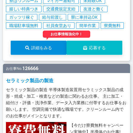
寮はワンルーム
マイカー通勤可
未経験OK
嬉しい特典つき
交通費規定支給
友達と働く
ガッツリ稼ぐ
給与前渡し
寮に車持込OK
職場駐車場無料
社員食堂あり
簡単作業
寮費無料
お仕事情報強化中！
詳細をみる
応募する
126666
お仕事No.
セラミック製品の製造
セラミック製品の製造 半導体製造装置用セラミックス製品の成
形・焼成・加工・検査などの製造に関わるお仕事。 主に加工・
組付け・評価・洗浄作業、データ入力業務に付帯するお仕事をお
願いします。 空調完備で快適な職場です。クリーンルーム内で
のお仕事がメインとなります。
【今だけ寮費無料キャンペー
ン実施中】半導体のお仕事!