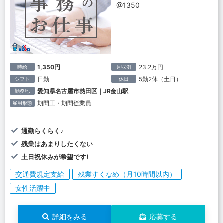
@1350
1,350円
23.2万円
時給
月収例
日勤
5勤2休（土日）
シフト
休日
愛知県名古屋市熱田区｜JR金山駅
勤務地
期間工・期間従業員
雇用形態
通勤らくらく♪
残業はあまりしたくない
土日祝休みが希望です!
交通費規定支給
残業すくなめ（月10時間以内）
女性活躍中
詳細をみる
応募する