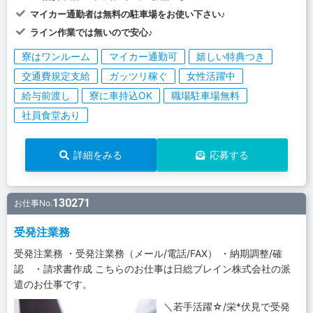
マイカー通勤者は無料の駐車場をお使い下さい♪
ライン作業では無いので安心♪
寮はワンルーム
マイカー通勤可
嬉しい特典つき
交通費規定支給
ガッツリ稼ぐ
女性活躍中
給与前渡し
寮に車持込OK
職場駐車場無料
社員食堂あり
詳細をみる
応募する
130271
お仕事No.
受発注業務
受発注業務 ・受発注業務（メール/電話/FAX） ・納期調整/確
認 ・請求書作成 こちらのお仕事は日総ブレイン株式会社の派
遣のお仕事です。
＼若手活躍☆/栄*伏見で受発