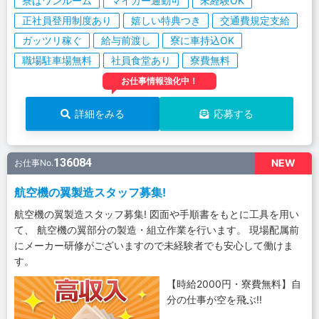
寮はワンルーム
マイカー通勤可
未経験OK
正社員登用制度あり
嬉しい特典つき
交通費規定支給
ガッツリ稼ぐ
給与前渡し
寮に車持込OK
職場駐車場無料
社員食堂あり
寮費無料
お仕事情報強化中！
詳細をみる
応募する
136084
NEW
お仕事No.
航空機の翼製造スタッフ募集!
航空機の翼製造スタッフ募集! 図面や手順書をもとに工具を用い
て、 航空機の翼部分の製造・組立作業を行います。 現場配属前
にメーカー研修がございますので未経験者でも安心して働けま
す。
【時給2000円・寮費無料】自
分の仕事が空を飛ぶ!!