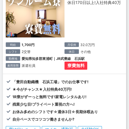
休日170日以上!入社特典40万
1,700円
32.0万円
時給
月収例
2交替
その他
シフト
休日
愛知県知多郡東浦町｜JR武豊線 石浜駅
勤務地
寮費無料
派遣社員
雇用形態
「豊田自動織機 石浜工場」でのお仕事です!
★今がチャンス★入社特典40万円!
1R寮がずーっと無料です!家電レンタルあり!
残業少な目!プライベート重視の方へ!
お休み多めのシフトです☆週休3日☆長期休暇あり
自分ペースでコツコツ働きませんか?