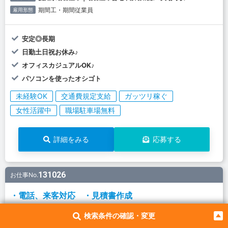
期間工・期間従業員
雇用形態
安定◎長期
日勤土日祝お休み♪
オフィスカジュアルOK♪
パソコンを使ったオシゴト
未経験OK
交通費規定支給
ガッツリ稼ぐ
女性活躍中
職場駐車場無料
詳細をみる
応募する
131026
お仕事No.
・電話、来客対応 ・見積書作成
・電話、来客対応 ・見積書作成 ・データ入力 ・ファイリン
検索条件の確認・変更
グなど こちらのお仕事は日総ブレイン株式会社の派遣のお仕事