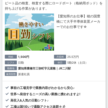
ピート品の検査、検査する際にロードポート（格納用ポッド）を
持ち上げる作業があります。
【愛知県のお仕事】穂の国豊
橋にて大手半導体装置メーカ
ーでのお仕事です☆
1,500円
25.5万円
時給
月収例
日勤
5勤2休（土日）
シフト
休日
愛知県豊橋市三弥町字元屋敷｜JR二川駅
勤務地
派遣社員
雇用形態
事前の工場見学で業務内容がわかるから安心♪
世界へ発信するニーズの高い業務に携われますよ!
高収入&人気の日勤シフト♪
工場は国1沿いで通勤アクセス抜群☆彡