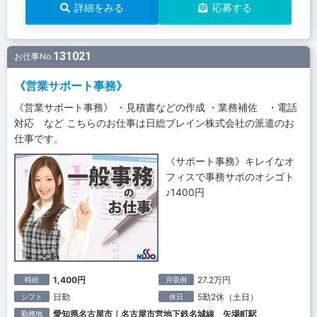
詳細をみる
応募する
131021
お仕事No.
《営業サポート事務》
《営業サポート事務》 ・見積書などの作成 ・業務補佐 ・電話
対応 など こちらのお仕事は日総ブレイン株式会社の派遣のお
仕事です。
《サポート事務》キレイなオ
フィスで事務サポのオシゴト
♪1400円
1,400円
27.2万円
時給
月収例
日勤
5勤2休（土日）
シフト
休日
愛知県名古屋市｜名古屋市営地下鉄名城線 矢場町駅
勤務地