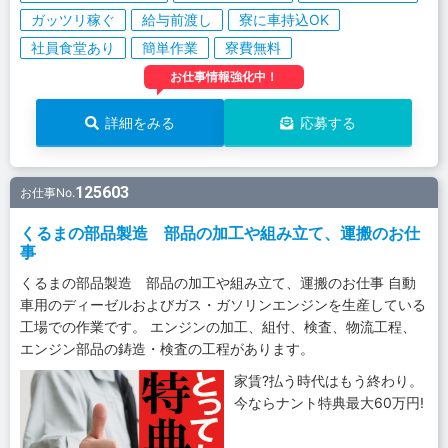
ガッツリ稼ぐ
給与前渡し
寮に車持込OK
社員食堂あり
簡単作業
寮費無料
お仕事情報強化中！
詳細をみる
応募する
125603
お仕事No.
くるまの部品製造 部品の加工や組み立て、運搬のお仕
事
くるまの部品製造 部品の加工や組み立て、運搬のお仕事 自動
車用のディーゼルおよびガス・ガソリンエンジンを生産している
工場での作業です。 エンジンの加工、組付、検査、物流工程、
エンジン部品の鋳造・検査の工程があります。
家賃?払う時代はもう終わり。
今ならナント特典最大60万円!