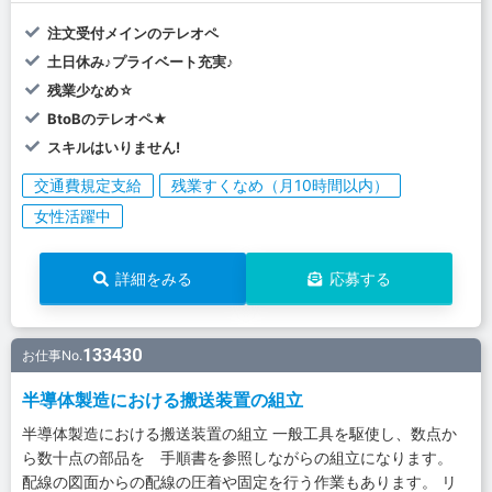
注文受付メインのテレオペ
土日休み♪プライベート充実♪
残業少なめ☆
BtoBのテレオペ★
スキルはいりません!
交通費規定支給
残業すくなめ（月10時間以内）
女性活躍中
詳細をみる
応募する
133430
お仕事No.
半導体製造における搬送装置の組立
半導体製造における搬送装置の組立 一般工具を駆使し、数点か
ら数十点の部品を 手順書を参照しながらの組立になります。
配線の図面からの配線の圧着や固定を行う作業もあります。 リ