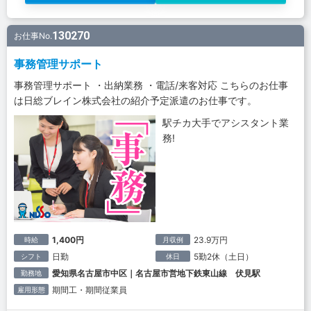
130270
お仕事No.
事務管理サポート
事務管理サポート ・出納業務 ・電話/来客対応 こちらのお仕事
は日総ブレイン株式会社の紹介予定派遣のお仕事です。
駅チカ大手でアシスタント業
務!
1,400円
23.9万円
時給
月収例
日勤
5勤2休（土日）
シフト
休日
愛知県名古屋市中区｜名古屋市営地下鉄東山線 伏見駅
勤務地
期間工・期間従業員
雇用形態