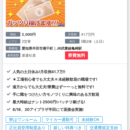
2,000円
41.7万円
時給
月収例
2交替
5勤2休（土日）
シフト
休日
愛知県半田市潮干町｜JR武豊線亀崎駅
勤務地
寮費無料
派遣社員
雇用形態
人気の土日休み!月収例41.7万!!
★工場初心者でも大丈夫☆未経験歓迎の職場です!
遠方からでも大丈夫!寮費はずーーっと無料です!
手に職をつけたい方モノづくりに興味のある方歓迎
最大時給はナント2500円!バッチリ稼げる!
8/18、20アイプラザ半田にて面接会実施!
寮はワンルーム
マイカー通勤可
未経験OK
正社員登用制度あり
嬉しい特典つき
交通費規定支給