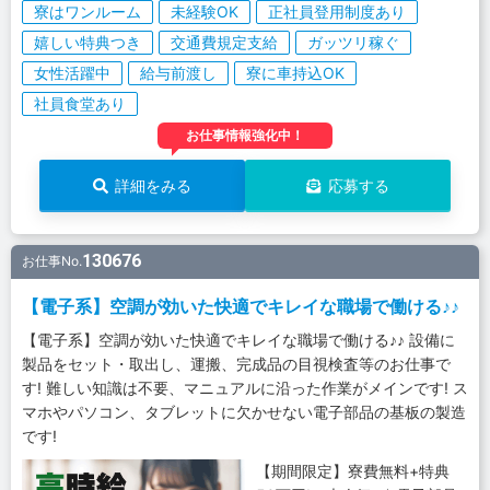
寮はワンルーム
未経験OK
正社員登用制度あり
嬉しい特典つき
交通費規定支給
ガッツリ稼ぐ
女性活躍中
給与前渡し
寮に車持込OK
社員食堂あり
お仕事情報強化中！
詳細をみる
応募する
130676
お仕事No.
【電子系】空調が効いた快適でキレイな職場で働ける♪♪
【電子系】空調が効いた快適でキレイな職場で働ける♪♪ 設備に
製品をセット・取出し、運搬、完成品の目視検査等のお仕事で
す! 難しい知識は不要、マニュアルに沿った作業がメインです! ス
マホやパソコン、タブレットに欠かせない電子部品の基板の製造
です!
【期間限定】寮費無料+特典