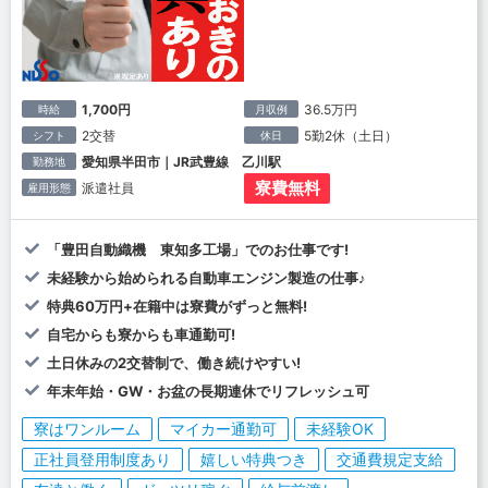
1,700円
36.5万円
時給
月収例
2交替
5勤2休（土日）
シフト
休日
愛知県半田市｜JR武豊線 乙川駅
勤務地
寮費無料
派遣社員
雇用形態
「豊田自動織機 東知多工場」でのお仕事です!
未経験から始められる自動車エンジン製造の仕事♪
特典60万円+在籍中は寮費がずっと無料!
自宅からも寮からも車通勤可!
土日休みの2交替制で、働き続けやすい!
年末年始・GW・お盆の長期連休でリフレッシュ可
寮はワンルーム
マイカー通勤可
未経験OK
正社員登用制度あり
嬉しい特典つき
交通費規定支給