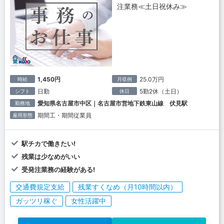
注業務≪土日祝休み≫
1,450円
25.0万円
時給
月収例
日勤
5勤2休（土日）
シフト
休日
愛知県名古屋市中区｜名古屋市営地下鉄東山線 伏見駅
勤務地
期間工・期間従業員
雇用形態
駅チカで働きたい!
残業は少なめがいい
受発注業務の経験がある!
交通費規定支給
残業すくなめ（月10時間以内）
ガッツリ稼ぐ
女性活躍中