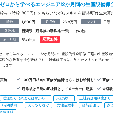
ゼロから学べるエンジニア!2か月間の生産設備保
給与（時給1800円）をもらいながらスキルを習得!研修生大募
時給
月収例
シフト
1,800円
28.8万円
日勤
勤務地
新潟県（研修後の勤務地一例）｜その他
寮費無料
雇用形態
契約社員
ゼロから学べるエンジニア!2か月間の生産設備保全研修 工場の生産設
基礎的な教育を行う研修です。 研修修了後は、学んだスキルが活かせ
介します!
て実施
100万円相当の研修が無料!さらにはお給料も!
研修
研修後は日総の正社員としてメーカーに配属
未経験
送迎あり（寮または駅から）
未経験OK
正社員登用制度あり
10時間以内）
ガッツリ稼ぐ
女性活躍中
給与前渡し
寮
寮費無料