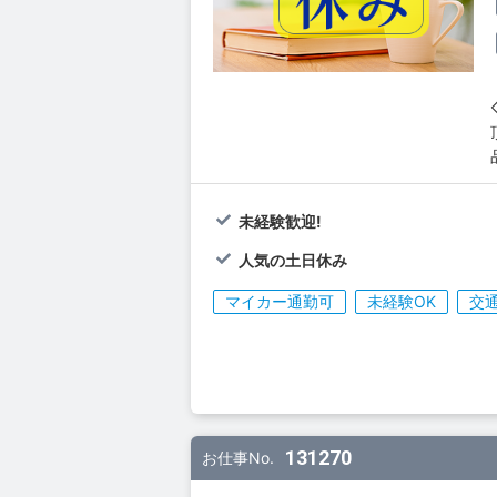
未経験歓迎!
人気の土日休み
マイカー通勤可
未経験OK
交
131270
お仕事No.