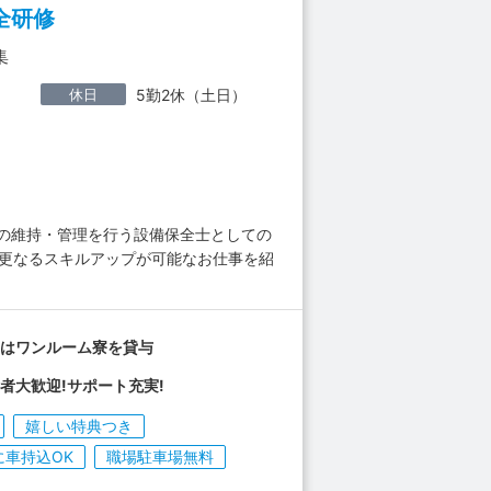
全研修
集
休日
5勤2休（土日）
備の維持・管理を行う設備保全士としての
、更なるスキルアップが可能なお仕事を紹
中はワンルーム寮を貸与
者大歓迎!サポート充実!
嬉しい特典つき
に車持込OK
職場駐車場無料