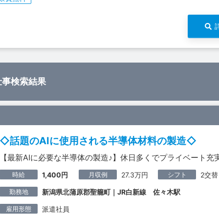
仕事検索結果
◇話題のAIに使用される半導体材料の製造◇
【最新AIに必要な半導体の製造♪】休日多くでプライベート充
時給
月収例
シフト
1,400円
27.3万円
2交替
勤務地
新潟県北蒲原郡聖籠町｜JR白新線 佐々木駅
雇用形態
派遣社員