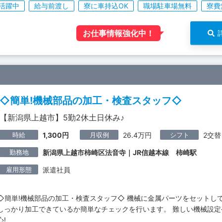
活躍中
給与前渡し
寮に車持込OK
職場駐車場無料
寮費
お仕事情報強化中！
◇簡単!機械部品の加工・検査スタッフ◇
【新潟県上越市】5勤2休土日休み♪
時給
月収例
シフト
1,300円
26.4万円
2交替
勤務地
新潟県上越市柿崎区法音寺｜JR信越本線 柿崎駅
雇用形態
派遣社員
◇簡単!機械部品の加工・検査スタッフ◇ 機械に金属パーツをセットして
しっかり加工できているか簡単なチェックを行います。 難しい機械設
心!