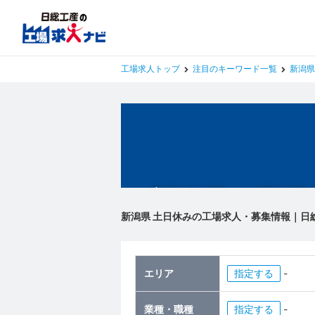
工場求人トップ
注目のキーワード一覧
新潟県
新潟県の工場
新潟県 土日休みの工場求人・募集情報｜日
エリア
指定
-
業種・職種
指定
-