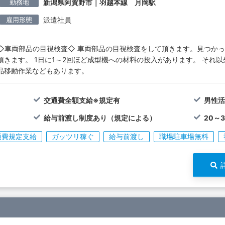
勤務地
新潟県阿賀野市｜羽越本線 月岡駅
雇用形態
派遣社員
◇車両部品の目視検査◇ 車両部品の目視検査をして頂きます。見つか
頂きます。 1日に1～2回ほど成型機への材料の投入があります。 それ
品移動作業などもあります。
交通費全額支給※規定有
男性活
給与前渡し制度あり（規定による）
20～
通費規定支給
ガッツリ稼ぐ
給与前渡し
職場駐車場無料