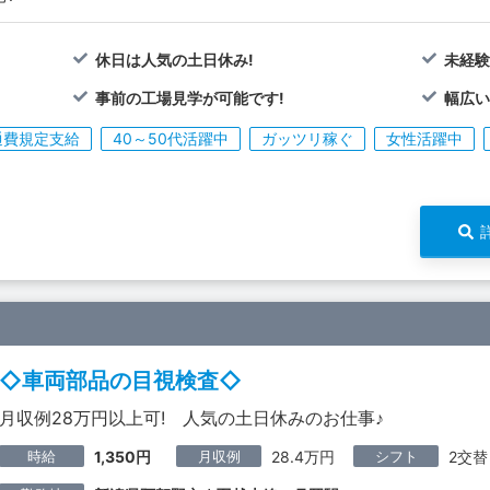
休日は人気の土日休み!
未経験
事前の工場見学が可能です!
幅広い
通費規定支給
40～50代活躍中
ガッツリ稼ぐ
女性活躍中
◇車両部品の目視検査◇
月収例28万円以上可! 人気の土日休みのお仕事♪
時給
月収例
シフト
1,350円
28.4万円
2交替