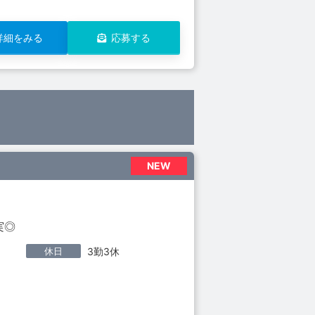
詳細をみる
応募する
NEW
実◎
休日
3勤3休