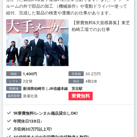
ルームの外で部品の加工 （機械操作）や電動ドライバー使って
組付、完成した製品の検査や運搬のお仕事があります。
【寮費無料&大規模募集】東芝
柏崎工場でのお仕事
1,400円
30.2万円
時給
月収例
2交替
4勤2休
シフト
休日
新潟県柏崎市｜JR信越本線 茨目駅
勤務地
寮費無料
派遣社員
雇用形態
1R寮費無料!レンタル備品貸出しOK!
年間休日139日♪
月収例30万円以上可!