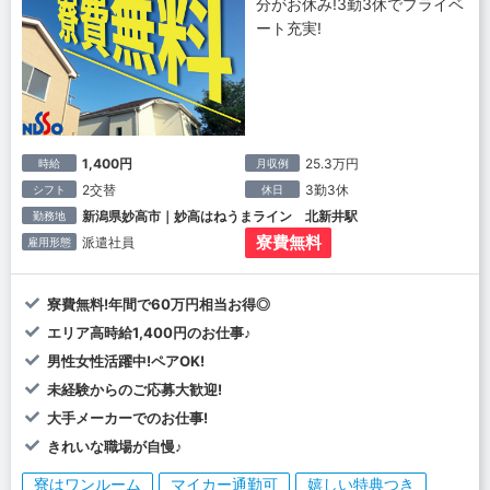
分がお休み!3勤3休でプライベ
ート充実!
1,400円
25.3万円
時給
月収例
2交替
3勤3休
シフト
休日
新潟県妙高市｜妙高はねうまライン 北新井駅
勤務地
寮費無料
派遣社員
雇用形態
寮費無料!年間で60万円相当お得◎
エリア高時給1,400円のお仕事♪
男性女性活躍中!ペアOK!
未経験からのご応募大歓迎!
大手メーカーでのお仕事!
きれいな職場が自慢♪
寮はワンルーム
マイカー通勤可
嬉しい特典つき