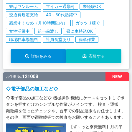
寮はワンルーム
マイカー通勤可
未経験OK
交通費規定支給
40～50代活躍中
残業すくなめ（月10時間以内）
ガッツリ稼ぐ
女性活躍中
給与前渡し
寮に車持込OK
職場駐車場無料
社員食堂あり
簡単作業
詳細をみる
応募する
121008
NEW
お仕事No.
◇電子部品の加工など◇
◇電子部品の加工など◇ 機械操作:機械にケースをセットしてボ
タンを押すだけのシンプルな作業がメインです。 検査・運搬:
顕微鏡を使ったチェックや、台車での製品運搬もお任せします。
その他、画面や顕微鏡等での検査をお願いすることもあります。
【ず～っと寮費無料】月の半