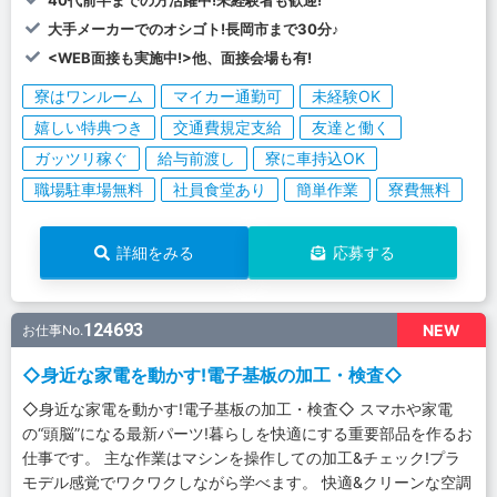
40代前半までの方活躍中!未経験者も歓迎!
大手メーカーでのオシゴト!長岡市まで30分♪
<WEB面接も実施中!>他、面接会場も有!
寮はワンルーム
マイカー通勤可
未経験OK
嬉しい特典つき
交通費規定支給
友達と働く
ガッツリ稼ぐ
給与前渡し
寮に車持込OK
職場駐車場無料
社員食堂あり
簡単作業
寮費無料
詳細をみる
応募する
124693
NEW
お仕事No.
◇身近な家電を動かす!電子基板の加工・検査◇
◇身近な家電を動かす!電子基板の加工・検査◇ スマホや家電
の“頭脳”になる最新パーツ!暮らしを快適にする重要部品を作るお
仕事です。 主な作業はマシンを操作しての加工&チェック!プラ
モデル感覚でワクワクしながら学べます。 快適&クリーンな空調