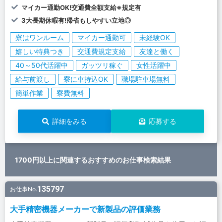
マイカー通勤OK!交通費全額支給※規定有
3大長期休暇有!帰省もしやすい立地◎
寮はワンルーム
マイカー通勤可
未経験OK
嬉しい特典つき
交通費規定支給
友達と働く
40～50代活躍中
ガッツリ稼ぐ
女性活躍中
給与前渡し
寮に車持込OK
職場駐車場無料
簡単作業
寮費無料
詳細をみる
応募する
1700円以上に関連するおすすめのお仕事検索結果
135797
お仕事No.
大手精密機器メーカーで新製品の評価業務