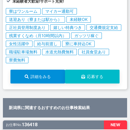
未経験者大歓迎!サポート充実!
寮はワンルーム
マイカー通勤可
送迎あり（寮または駅から）
未経験OK
正社員登用制度あり
嬉しい特典つき
交通費規定支給
残業すくなめ（月10時間以内）
ガッツリ稼ぐ
女性活躍中
給与前渡し
寮に車持込OK
職場駐車場無料
水道光熱費無料
社員食堂あり
寮費無料
詳細をみる
応募する
新潟県に関連するおすすめのお仕事検索結果
136418
NEW
お仕事No.