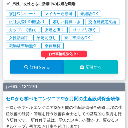
男性、女性ともに活躍中の快適な職場
寮はワンルーム
マイカー通勤可
未経験OK
正社員登用制度あり
嬉しい特典つき
交通費規定支給
カップルで働く
友達と働く
ガッツリ稼ぐ
女性活躍中
給与前渡し
寮に車持込OK
職場駐車場無料
寮費無料
お仕事情報強化中！
詳細をみる
応募する
131270
お仕事No.
ゼロから学べるエンジニア!2か月間の生産設備保全研修
ゼロから学べるエンジニア!2か月間の生産設備保全研修 工場の生
産設備の維持・管理を行う設備保全士としての基礎的な教育を行
う研修です。 研修修了後は、学んだスキルが活かせ、更なるス
キルアップが可能なお仕事を紹介します!