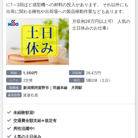
に1～2回ほど成型機への材料の投入があります。 それ以外にも
出荷に関わる梱包や出荷場への製品移動作業などもあります。
月収例28万円以上可! 人気の
土日休みのお仕事♪
1,350円
28.4万円
時給
月収例
2交替
5勤2休（土日）
シフト
休日
新潟県阿賀野市｜羽越本線 月岡駅
勤務地
派遣社員
雇用形態
未経験歓迎!
交通費全額支給※規定有
男性活躍中!
人気の土日休み