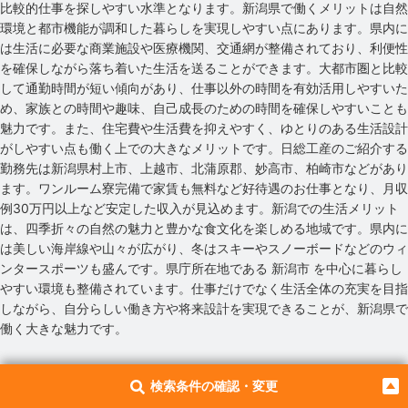
比較的仕事を探しやすい水準となります。新潟県で働くメリットは自然
環境と都市機能が調和した暮らしを実現しやすい点にあります。県内に
は生活に必要な商業施設や医療機関、交通網が整備されており、利便性
を確保しながら落ち着いた生活を送ることができます。大都市圏と比較
して通勤時間が短い傾向があり、仕事以外の時間を有効活用しやすいた
め、家族との時間や趣味、自己成長のための時間を確保しやすいことも
魅力です。また、住宅費や生活費を抑えやすく、ゆとりのある生活設計
がしやすい点も働く上での大きなメリットです。日総工産のご紹介する
勤務先は新潟県村上市、上越市、北蒲原郡、妙高市、柏崎市などがあり
ます。ワンルーム寮完備で家賃も無料など好待遇のお仕事となり、月収
例30万円以上など安定した収入が見込めます。新潟での生活メリット
は、四季折々の自然の魅力と豊かな食文化を楽しめる地域です。県内に
は美しい海岸線や山々が広がり、冬はスキーやスノーボードなどのウィ
ンタースポーツも盛んです。県庁所在地である 新潟市 を中心に暮らし
やすい環境も整備されています。仕事だけでなく生活全体の充実を目指
しながら、自分らしい働き方や将来設計を実現できることが、新潟県で
働く大きな魅力です。
検索条件の確認・変更