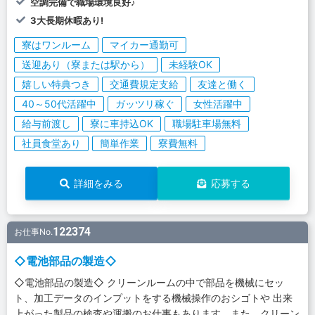
空調完備で職場環境良好♪
3大長期休暇あり!
寮はワンルーム
マイカー通勤可
送迎あり（寮または駅から）
未経験OK
嬉しい特典つき
交通費規定支給
友達と働く
40～50代活躍中
ガッツリ稼ぐ
女性活躍中
給与前渡し
寮に車持込OK
職場駐車場無料
社員食堂あり
簡単作業
寮費無料
詳細をみる
応募する
122374
お仕事No.
◇電池部品の製造◇
◇電池部品の製造◇ クリーンルームの中で部品を機械にセッ
ト、加工データのインプットをする機械操作のおシゴトや 出来
上がった製品の検査や運搬のお仕事もあります。また、クリーン