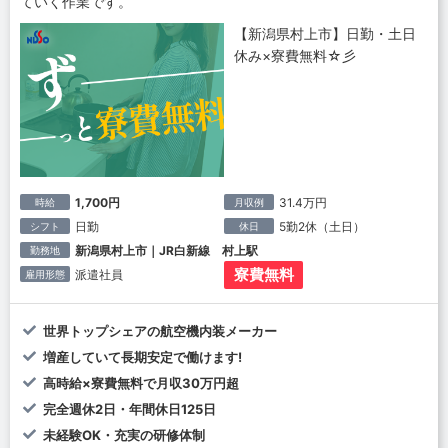
ていく作業です。
【新潟県村上市】日勤・土日
休み×寮費無料☆彡
1,700円
31.4万円
時給
月収例
日勤
5勤2休（土日）
シフト
休日
新潟県村上市｜JR白新線 村上駅
勤務地
寮費無料
派遣社員
雇用形態
世界トップシェアの航空機内装メーカー
増産していて長期安定で働けます!
高時給×寮費無料で月収30万円超
完全週休2日・年間休日125日
未経験OK・充実の研修体制