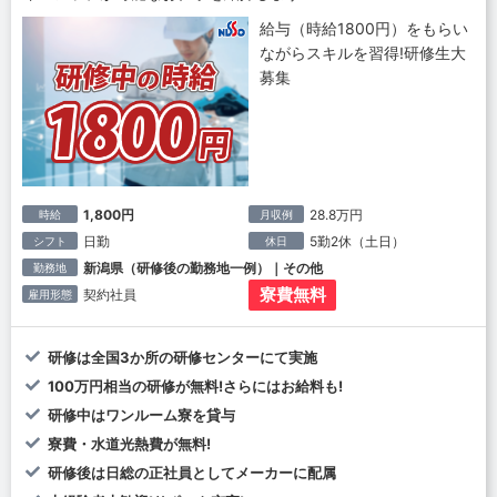
給与（時給1800円）をもらい
ながらスキルを習得!研修生大
募集
1,800円
28.8万円
時給
月収例
日勤
5勤2休（土日）
シフト
休日
新潟県（研修後の勤務地一例）｜その他
勤務地
寮費無料
契約社員
雇用形態
研修は全国3か所の研修センターにて実施
100万円相当の研修が無料!さらにはお給料も!
研修中はワンルーム寮を貸与
寮費・水道光熱費が無料!
研修後は日総の正社員としてメーカーに配属