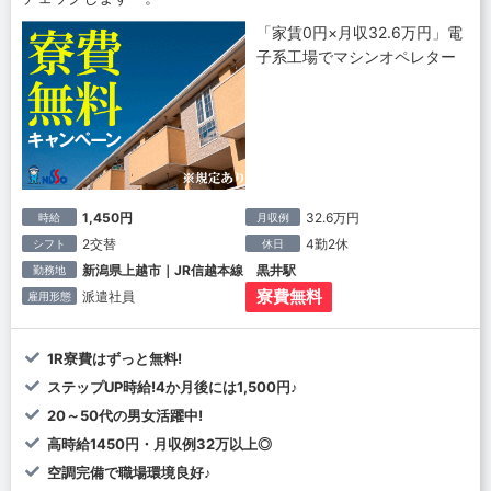
「家賃0円×月収32.6万円」電
子系工場でマシンオペレター
1,450円
32.6万円
時給
月収例
2交替
4勤2休
シフト
休日
新潟県上越市｜JR信越本線 黒井駅
勤務地
寮費無料
派遣社員
雇用形態
1R寮費はずっと無料!
ステップUP時給!4か月後には1,500円♪
20～50代の男女活躍中!
高時給1450円・月収例32万以上◎
空調完備で職場環境良好♪