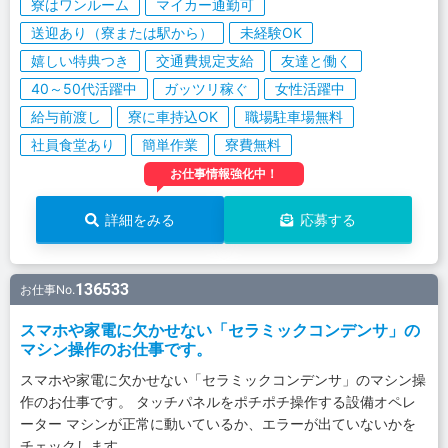
寮はワンルーム
マイカー通勤可
送迎あり（寮または駅から）
未経験OK
嬉しい特典つき
交通費規定支給
友達と働く
40～50代活躍中
ガッツリ稼ぐ
女性活躍中
給与前渡し
寮に車持込OK
職場駐車場無料
社員食堂あり
簡単作業
寮費無料
お仕事情報強化中！
詳細をみる
応募する
136533
お仕事No.
スマホや家電に欠かせない「セラミックコンデンサ」の
マシン操作のお仕事です。
スマホや家電に欠かせない「セラミックコンデンサ」のマシン操
作のお仕事です。 タッチパネルをポチポチ操作する設備オペレ
ーター マシンが正常に動いているか、エラーが出ていないかを
チェックします 。