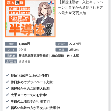
【新規通勤者・入社キャンペ
ーン】自宅から通勤される方
へ最大18万円支給
1,400円
27.3万円
時給
月収例
2交替
3勤3休
シフト
休日
新潟県北蒲原郡聖籠町｜JR白新線 佐々木駅
勤務地
派遣社員
雇用形態
時給1400円以上のお仕事!
休日多めでプライベート充実!
未経験からのご応募大歓迎!
大手メーカーでのお仕事!
事前の工場見学が可能です!
幅広い年齢の方が男女共に活躍中!