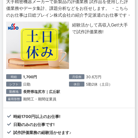
大手精密機器メーカーで新製品の評価業務 試作品を使用した評
価業務やデータ集計、課題分析などをお任せします。 ・こちら
のお仕事は日総ブレイン株式会社の紹介予定派遣のお仕事です・
経験活かして高収入Get!大手
で試作評価業務!
1,700円
30.6万円
時給
月収例
日勤
5勤2休（土日）
シフト
休日
長野県塩尻市｜広丘駅
勤務地
期間工・期間従業員
雇用形態
時給1700円以上のお仕事!
日勤のみのお仕事です!
試作評価業務の経験活かせます♪