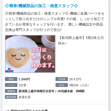
◇簡単!機械部品の加工・検査スタッフ◇
◇簡単!機械部品の加工・検査スタッフ◇ 機械に金属パーツをセ
ットして取り出すだけのシンプル作業! その後、しっかり加工で
きているか簡単なチェックを行います。 難しい機械設定や部品
交換は専門スタッフが行うので安心!
【新潟県上越市】5勤2休土日
休み♪
1,300円
26.4万円
時給
月収例
2交替
5勤2休（土日）
シフト
休日
新潟県上越市柿崎区法音寺｜JR信越本線 柿崎駅
勤務地
派遣社員
雇用形態