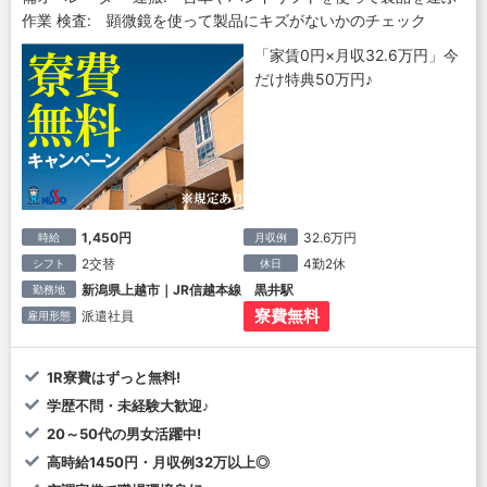
作業 検査: 顕微鏡を使って製品にキズがないかのチェック
「家賃0円×月収32.6万円」今
だけ特典50万円♪
1,450円
32.6万円
時給
月収例
2交替
4勤2休
シフト
休日
新潟県上越市｜JR信越本線 黒井駅
勤務地
寮費無料
派遣社員
雇用形態
1R寮費はずっと無料!
学歴不問・未経験大歓迎♪
20～50代の男女活躍中!
高時給1450円・月収例32万以上◎