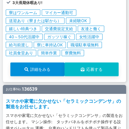
3大長期休暇あり!
寮はワンルーム
マイカー通勤可
送迎あり（寮または駅から）
未経験OK
嬉しい特典つき
交通費規定支給
友達と働く
40～50代活躍中
ガッツリ稼ぐ
女性活躍中
給与前渡し
寮に車持込OK
職場駐車場無料
社員食堂あり
簡単作業
寮費無料
詳細をみる
応募する
136539
お仕事No.
スマホや家電に欠かせない「セラミックコンデンサ」の
製造をお任せします。
スマホや家電に欠かせない「セラミックコンデンサ」の製造をお
任せします。 マシン操作: タッチパネルをポチポチ操作する設
備オペレーター 運搬: 台車やハンドリフトを使って製品を運ぶ