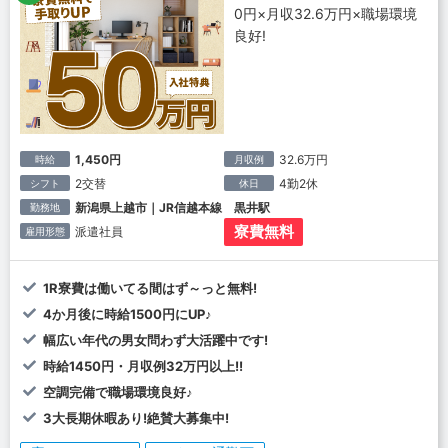
0円×月収32.6万円×職場環境
良好!
1,450円
32.6万円
時給
月収例
2交替
4勤2休
シフト
休日
新潟県上越市｜JR信越本線 黒井駅
勤務地
寮費無料
派遣社員
雇用形態
1R寮費は働いてる間はず～っと無料!
4か月後に時給1500円にUP♪
幅広い年代の男女問わず大活躍中です!
時給1450円・月収例32万円以上!!
空調完備で職場環境良好♪
3大長期休暇あり!絶賛大募集中!