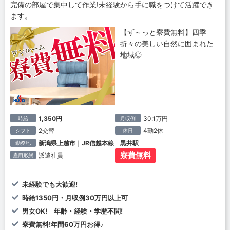
完備の部屋で集中して作業!未経験から手に職をつけて活躍でき
ます。
【ず～っと寮費無料】四季
折々の美しい自然に囲まれた
地域◎
1,350円
30.1万円
時給
月収例
2交替
4勤2休
シフト
休日
新潟県上越市｜JR信越本線 黒井駅
勤務地
寮費無料
派遣社員
雇用形態
未経験でも大歓迎!
時給1350円・月収例30万円以上可
男女OK! 年齢・経験・学歴不問!
寮費無料!年間60万円お得♪