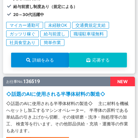
給与前渡し制度あり（規定による）
20～30代活躍中
マイカー通勤可
未経験OK
交通費規定支給
ガッツリ稼ぐ
給与前渡し
職場駐車場無料
社員食堂あり
簡単作業
詳細をみる
応募する
136519
NEW
お仕事No.
◇話題のAIに使用される半導体材料の製造◇
◇話題のAIに使用される半導体材料の製造◇ 主に材料を機械
へセットし加工するマシンオペレーター。 半導体の原料である
単結晶の引き上げから切断、その後研磨・洗浄・熱処理等の加
工、 検査等を行います。その他部品供給・充填・運搬等の作業
もあります。