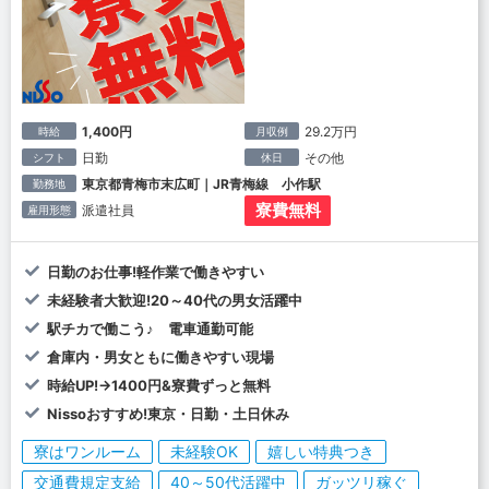
1,400円
29.2万円
時給
月収例
日勤
その他
シフト
休日
東京都青梅市末広町｜JR青梅線 小作駅
勤務地
寮費無料
派遣社員
雇用形態
日勤のお仕事!軽作業で働きやすい
未経験者大歓迎!20～40代の男女活躍中
駅チカで働こう♪ 電車通勤可能
倉庫内・男女ともに働きやすい現場
時給UP!→1400円&寮費ずっと無料
Nissoおすすめ!東京・日勤・土日休み
寮はワンルーム
未経験OK
嬉しい特典つき
交通費規定支給
40～50代活躍中
ガッツリ稼ぐ