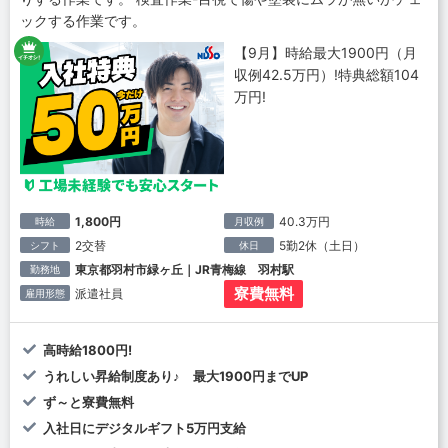
ックする作業です。
【9月】時給最大1900円（月
収例42.5万円）!特典総額104
万円!
1,800円
40.3万円
時給
月収例
2交替
5勤2休（土日）
シフト
休日
東京都羽村市緑ヶ丘｜JR青梅線 羽村駅
勤務地
寮費無料
派遣社員
雇用形態
高時給1800円!
うれしい昇給制度あり♪ 最大1900円までUP
ず～と寮費無料
入社日にデジタルギフト5万円支給