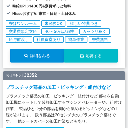
時給UP!→1400円&寮費ずっと無料
Nissoおすすめ!東京・日勤・土日休み
寮はワンルーム
未経験OK
嬉しい特典つき
交通費規定支給
40～50代活躍中
ガッツリ稼ぐ
給与前渡し
社員食堂あり
簡単作業
寮費無料
詳細をみる
応募する
132352
お仕事No.
プラスチック部品の加工・ピッキング・組付けなど
プラスチック部品の加工・ピッキング・組付けなど 部材を自動
加工機にセットして装飾加工するマシンオペレーターや、組付け
作業、 製品ひとつ分の部品を棚から集めるピッキングなどの工
程があります。 扱う部品は20センチ大のプラスチック部材で
す。 他シートカバーの加工作業などもあり。