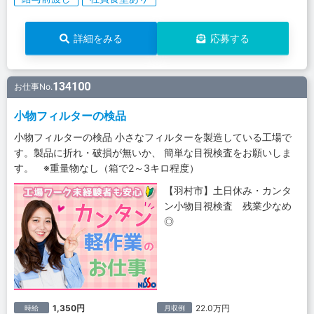
詳細をみる
応募する
134100
お仕事No.
小物フィルターの検品
小物フィルターの検品 小さなフィルターを製造している工場で
す。製品に折れ・破損が無いか、 簡単な目視検査をお願いしま
す。 ※重量物なし（箱で2～3キロ程度）
【羽村市】土日休み・カンタ
ン小物目視検査 残業少なめ
◎
1,350円
22.0万円
時給
月収例