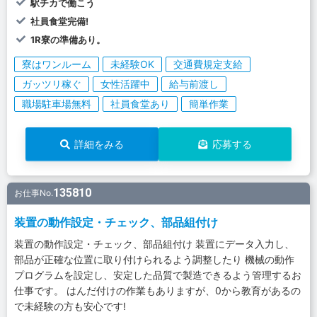
駅チカで働こう
社員食堂完備!
1R寮の準備あり。
寮はワンルーム
未経験OK
交通費規定支給
ガッツリ稼ぐ
女性活躍中
給与前渡し
職場駐車場無料
社員食堂あり
簡単作業
詳細をみる
応募する
135810
お仕事No.
装置の動作設定・チェック、部品組付け
装置の動作設定・チェック、部品組付け 装置にデータ入力し、
部品が正確な位置に取り付けられるよう調整したり 機械の動作
プログラムを設定し、安定した品質で製造できるよう管理するお
仕事です。 はんだ付けの作業もありますが、0から教育があるの
で未経験の方も安心です!