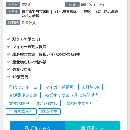
2交替
5勤2休（土日）
シフト
休日
東京都羽村市栄町｜（1）JR青梅線 小作駅 （2）JR八高線
勤務地
箱根ヶ崎駅
派遣社員
雇用形態
駅チカで働こう!
マイカー通勤大歓迎!
未経験大歓迎・幅広い年代の女性活躍中
重量物なしの軽作業
残業少なめ
1R寮完備
寮はワンルーム
マイカー通勤可
未経験OK
交通費規定支給
残業すくなめ（月10時間以内）
女性活躍中
給与前渡し
職場駐車場無料
社員食堂あり
簡単作業
詳細をみる
応募する