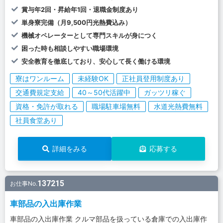
賞与年2回・昇給年1回・退職金制度あり
単身寮完備（月9,500円光熱費込み）
機械オペレーターとして専門スキルが身につく
困った時も相談しやすい職場環境
安全教育を徹底しており、安心して長く働ける環境
寮はワンルーム
未経験OK
正社員登用制度あり
交通費規定支給
40～50代活躍中
ガッツリ稼ぐ
資格・免許が取れる
職場駐車場無料
水道光熱費無料
社員食堂あり
詳細をみる
応募する
137215
お仕事No.
車部品の入出庫作業
車部品の入出庫作業 クルマ部品を扱っている倉庫での入出庫作