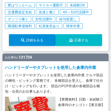
寮はワンルーム
マイカー通勤可
未経験OK
交通費規定支給
友達と働く
40～50代活躍中
ガッツリ稼ぐ
女性活躍中
給与前渡し
職場駐車場無料
社員食堂あり
簡単作業
詳細をみる
応募する
131734
お仕事No.
ハンドリーダーやタブレットを使用した倉庫内作業
ハンドリーダーやタブレットを使用した倉庫内作業 クルマ部品
の梱包・ピッキング業務です。 各種部品を受入し、倉庫で仕分
け・ピッキングを行います。 部品のPOP作成や各種部品を梱
包・出荷のお仕事もあります。
【寮費無料】日勤・未経験◎
倉庫内のオシゴト♪【東京都】