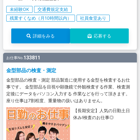
未経験OK
交通費規定支給
残業すくなめ（月10時間以内）
社員食堂あり
詳細をみる
応募する
133811
お仕事No.
金型部品の検査・測定
金型部品の検査・測定 部品製造に使用する金型を検査するお仕
事です。 金型部品を目視や顕微鏡で外観検査する作業、検査測
定後にデータをパソコン入力する 作業などを行って頂きます。
座り仕事は7割程度、重量物の扱いはありません。
【長期安定】人気の日勤土日
休み!検査のお仕事◎