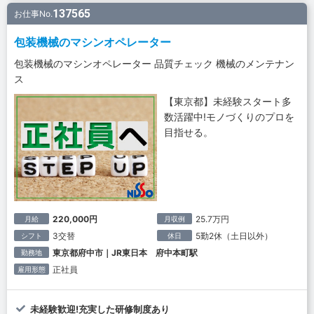
137565
お仕事No.
包装機械のマシンオペレーター
包装機械のマシンオペレーター 品質チェック 機械のメンテナン
ス
【東京都】未経験スタート多
数活躍中!モノづくりのプロを
目指せる。
220,000円
25.7万円
月給
月収例
3交替
5勤2休（土日以外）
シフト
休日
東京都府中市｜JR東日本 府中本町駅
勤務地
正社員
雇用形態
未経験歓迎!充実した研修制度あり