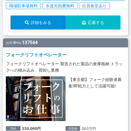
職場駐車場無料
水道光熱費無料
社員食堂あり
詳細をみる
応募する
137564
お仕事No.
フォークリフトオペレーター
フォークリフトオペレーター 製造された製品の倉庫格納 トラッ
クへの積み込み、荷卸し業務
【東京都】フォーク経験者募
集!即戦力として活躍可能!
220,000円
26.0万円
月給
月収例