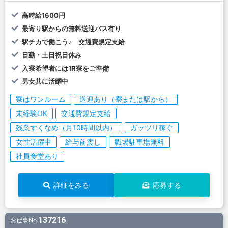
高時給1600円
最寄り駅からの無料送迎バス有り
駅チカで働こう♪ 交通費規定支給
日勤・土日祝日休み
入寮希望者には1R寮をご準備
男女共に活躍中
寮はワンルーム
送迎あり（寮または駅から）
未経験OK
交通費規定支給
残業すくなめ（月10時間以内）
ガッツリ稼ぐ
女性活躍中
給与前渡し
職場駐車場無料
社員食堂あり
詳細をみる
応募する
137216
お仕事No.