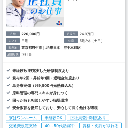
220,000円
24.9万円
月給
月収例
日勤
5勤2休（土日）
シフト
休日
東京都府中市｜JR東日本 府中本町駅
勤務地
正社員
雇用形態
未経験歓迎!充実した研修制度あり
賞与年2回・昇給年1回・退職金制度あり
単身寮完備（月9,500円光熱費込み）
原料管理の専門スキルが身につく
困った時も相談しやすい職場環境
安全教育を徹底しており、安心して長く働ける環境
寮はワンルーム
未経験OK
正社員登用制度あり
交通費規定支給
40～50代活躍中
資格・免許が取れる