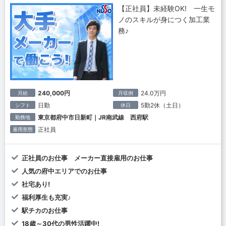
【正社員】未経験OK! 一生モ
ノのスキルが身につく加工業
務♪
240,000円
24.0万円
月給
月収例
日勤
5勤2休（土日）
シフト
休日
東京都府中市日新町｜JR南武線 西府駅
勤務地
正社員
雇用形態
正社員のお仕事 メーカー直接雇用のお仕事
人気の府中エリアでのお仕事
社宅あり!
福利厚生も充実♪
駅チカのお仕事
18歳～30代の男性活躍中!