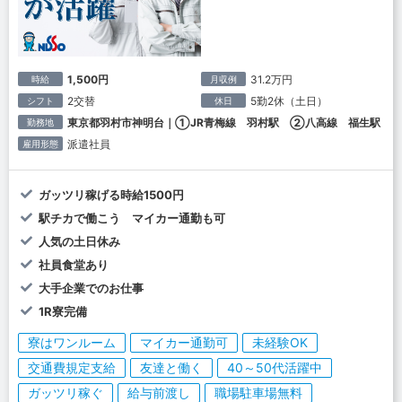
1,500円
31.2万円
時給
月収例
2交替
5勤2休（土日）
シフト
休日
東京都羽村市神明台｜①JR青梅線 羽村駅 ②八高線 福生駅
勤務地
派遣社員
雇用形態
ガッツリ稼げる時給1500円
駅チカで働こう マイカー通勤も可
人気の土日休み
社員食堂あり
大手企業でのお仕事
1R寮完備
寮はワンルーム
マイカー通勤可
未経験OK
交通費規定支給
友達と働く
40～50代活躍中
ガッツリ稼ぐ
給与前渡し
職場駐車場無料