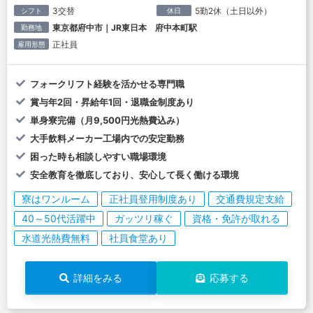
3交替
5勤2休（土日以外）
シフト
休日
東京都府中市｜JR東日本 府中本町駅
勤務地
正社員
雇用形態
フォークリフト経験を活かせる専門職
賞与年2回・昇給年1回・退職金制度あり
単身寮完備（月9,500円光熱費込み）
大手飲料メーカー工場内での安定勤務
困った時も相談しやすい職場環境
安全教育を徹底しており、安心して長く働ける環境
寮はワンルーム
正社員登用制度あり
交通費規定支給
40～50代活躍中
ガッツリ稼ぐ
資格・免許が取れる
水道光熱費無料
社員食堂あり
詳細をみる
応募する