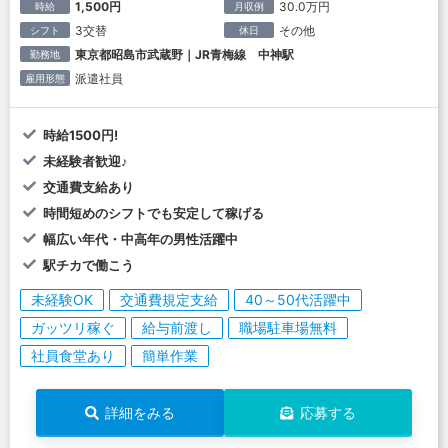
1,500円
30.0万円
時給
月収例
3交替
その他
シフト
休日
東京都昭島市武蔵野｜JR青梅線 中神駅
勤務地
派遣社員
雇用形態
時給1500円!
未経験者歓迎♪
交通費支給あり
時間短めのシフトでも安定して稼げる
幅広い年代・中高年の男性活躍中
駅チカで働こう
未経験OK
交通費規定支給
40～50代活躍中
ガッツリ稼ぐ
給与前渡し
職場駐車場無料
社員食堂あり
簡単作業
詳細をみる
応募する