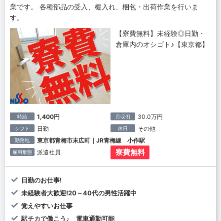
業です。 各種部品の受入、棚入れ、梱包・出荷作業を行いま
す。
【寮費無料】未経験◎日勤・
倉庫内のオシゴト♪【東京都】
1,400円
30.0万円
時給
月収例
日勤
その他
シフト
休日
東京都青梅市末広町｜JR青梅線 小作駅
勤務地
寮費無料
派遣社員
雇用形態
日勤のお仕事!
未経験者大歓迎!20～40代の男性活躍中
覚えやすいお仕事
駅チカで働こう♪ 電車通勤可能