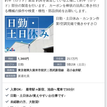
釣竿（ロッド）製造 釣具を製造している工場にて釣竿（ロッ
ド）部分の製造を行います。 カーボンを棒状の治具に巻き付け
る機械の操作や検査・梱包・部品供給をお願いします。
日勤・土日休み・カンタン作
業!空調完備で働きやすさ◎
1,360円
25.1万円
時給
月収例
日勤
5勤2休（土日）
シフト
休日
東京都東久留米市前沢｜西武新宿線 花小金井駅
勤務地
派遣社員
雇用形態
入寮OK♪ 最寄駅→新宿、池袋へ電車で30分!
日勤・土日休み!覚えやすいお仕事です♪
未経験の方、大歓迎!