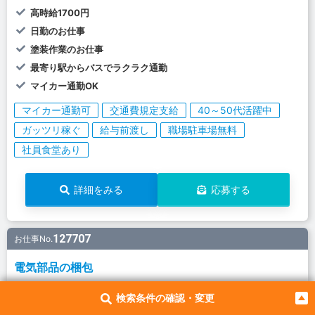
高時給1700円
日勤のお仕事
塗装作業のお仕事
最寄り駅からバスでラクラク通勤
マイカー通勤OK
マイカー通勤可
交通費規定支給
40～50代活躍中
ガッツリ稼ぐ
給与前渡し
職場駐車場無料
社員食堂あり
詳細をみる
応募する
127707
お仕事No.
電気部品の梱包
電気部品の梱包 エレベーターの部品（モーター、配電盤、ドア
検索条件の確認・変更
など各種部品）を木材や緩衝材を使って 梱包する作業。部品の