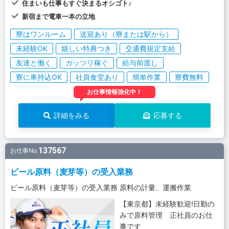
住まいも仕事もすぐ決まるオシゴト♪
新宿まで電車一本の立地
寮はワンルーム
送迎あり（寮または駅から）
未経験OK
嬉しい特典つき
交通費規定支給
友達と働く
ガッツリ稼ぐ
給与前渡し
寮に車持込OK
社員食堂あり
簡単作業
寮費無料
お仕事情報強化中！
詳細をみる
応募する
137567
お仕事No.
ビール原料（麦芽等）の受入業務
ビール原料（麦芽等）の受入業務 原料の計量、運搬作業
【東京都】未経験歓迎!日勤の
みで原料管理 正社員のお仕
事です