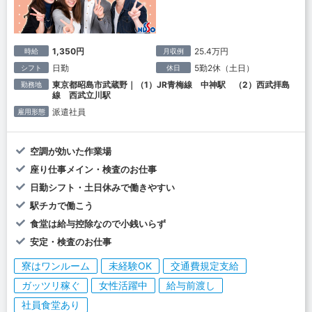
1,350円
25.4万円
時給
月収例
日勤
5勤2休（土日）
シフト
休日
東京都昭島市武蔵野｜（1）JR青梅線 中神駅 （2）西武拝島
勤務地
線 西武立川駅
派遣社員
雇用形態
空調が効いた作業場
座り仕事メイン・検査のお仕事
日勤シフト・土日休みで働きやすい
駅チカで働こう
食堂は給与控除なので小銭いらず
安定・検査のお仕事
寮はワンルーム
未経験OK
交通費規定支給
ガッツリ稼ぐ
女性活躍中
給与前渡し
社員食堂あり