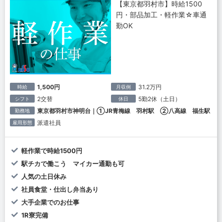
【東京都羽村市】時給1500
円・部品加工・軽作業☆車通
勤OK
1,500円
31.2万円
時給
月収例
2交替
5勤2休（土日）
シフト
休日
東京都羽村市神明台｜①JR青梅線 羽村駅 ②八高線 福生駅
勤務地
派遣社員
雇用形態
軽作業で時給1500円
駅チカで働こう マイカー通勤も可
人気の土日休み
社員食堂・仕出し弁当あり
大手企業でのお仕事
1R寮完備