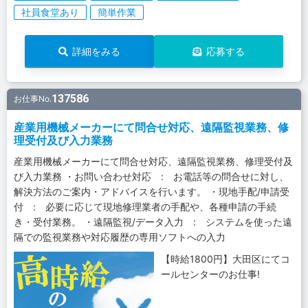
社員食堂あり
簡単作業
詳細をみる
応募する
137586
お仕事No.
産業用機械メーカーにて問合せ対応、遠隔監視業務、修
理受付及び入力業務
産業用機械メーカーにて問合せ対応、遠隔監視業務、修理受付及
び入力業務 ・お問い合わせ対応 : お電話等の問合せに対し、
解決方法のご案内・アドバイスを行います。 ・現地手配/申請受
付 : 必要に応じて現地修理業者の手配や、各種申請の手続
き・受付業務。 ・遠隔監視/データ入力 : システムを使った遠
隔での監視業務や対応履歴の専用ソフトへの入力
【時給1800円】大田区にてコ
ールセンターのお仕事!