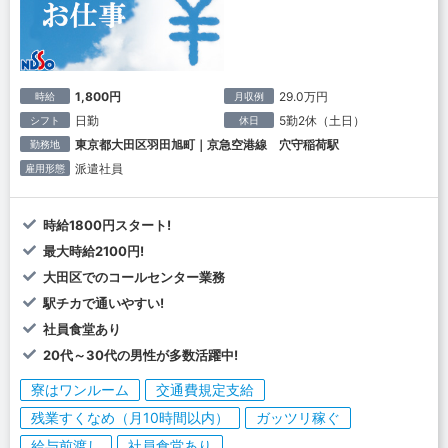
1,800円
29.0万円
時給
月収例
日勤
5勤2休（土日）
シフト
休日
東京都大田区羽田旭町｜京急空港線 穴守稲荷駅
勤務地
派遣社員
雇用形態
時給1800円スタート!
最大時給2100円!
大田区でのコールセンター業務
駅チカで通いやすい!
社員食堂あり
20代～30代の男性が多数活躍中!
寮はワンルーム
交通費規定支給
残業すくなめ（月10時間以内）
ガッツリ稼ぐ
給与前渡し
社員食堂あり