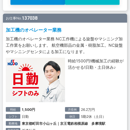
137038
お仕事No.
加工機のオペレーター業務
加工機のオペレーター業務 NC工作機による旋盤やマシニング加
工作業をお願いします。 航空機部品の金属・樹脂加工。NC旋盤
やマシニングセンタによる加工になります。
時給1500円!機械加工の経験が
活かせる!日勤・土日休み♪
1,500円
26.2万円
時給
月収例
日勤
5勤2休（土日）
シフト
休日
東京都町田市小山ヶ丘｜京王電鉄相模原線 多摩境駅
勤務地