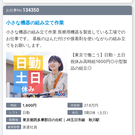
134350
お仕事No.
小さな機器の組み立て作業
小さな機器の組み立て作業 医療用機器を製造している工場での
お仕事です。 基板のはんだ付けや接着剤を使いながらの組み立
てをお願いします。
【東京で働こう】日勤・土日
祝休み高時給1600円◎小型製
品の組立◎
1,600円
27.6万円
時給
月収例
日勤
5勤2休（土日）
シフト
休日
東京都西多摩郡日の出町｜JR五日市線 秋川駅
勤務地
派遣社員
雇用形態