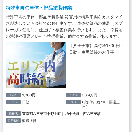
特殊車両の車体・部品塗装作業
特殊車両の車体・部品塗装作業 災害用の特殊車両をカスタマイ
ズ製造している会社でのお仕事です。 車体や部品の塗装（スプ
レーガン使用）、仕上げ・検査作業を行います。 また、塗装前
の洗浄や研磨といった準備作業、他付帯する作業があります。
【八王子市】高時給1700円・
日勤・車両塗装のお仕事
1,700円
33.4万円
時給
月収例
日勤
6勤1休/5勤2休（隔週土
シフト
休日
日）
東京都八王子市中野上町｜JR中央線 西八王子駅
勤務地
派遣社員
雇用形態