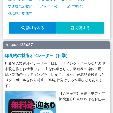
交通費規定支給
ガッツリ稼ぐ
給与前渡し
職場駐車場無料
詳細をみる
応募する
133437
お仕事No.
印刷物の製造オペレーター（日勤）
印刷物の製造オペレーター（日勤） ダイレクトメールなどの印
刷物を作るお仕事です。 主な作業として、製造機の操作・用
紙・封筒のセッティングを行います。 また、完成品を検査した
りダンボールを作り封筒・DMを仕分けする作業などもありま
す。
【八王子市】日勤・安定・空
調快適◎印刷物を作るお仕事