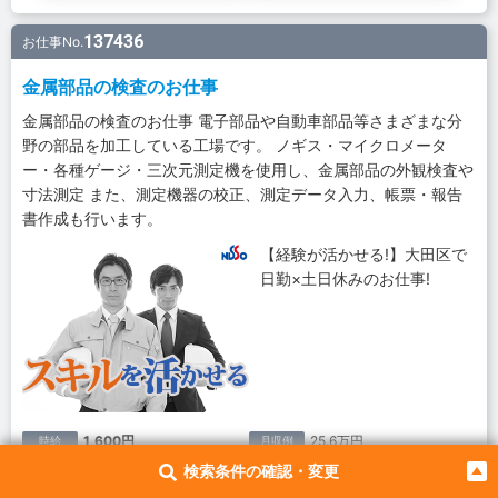
137436
お仕事No.
金属部品の検査のお仕事
金属部品の検査のお仕事 電子部品や自動車部品等さまざまな分
野の部品を加工している工場です。 ノギス・マイクロメータ
ー・各種ゲージ・三次元測定機を使用し、金属部品の外観検査や
寸法測定 また、測定機器の校正、測定データ入力、帳票・報告
書作成も行います。
【経験が活かせる!】大田区で
日勤×土日休みのお仕事!
1,600円
25.6万円
時給
月収例
日勤
5勤2休（土日）
シフト
休日
検索条件の確認・変更
東京都大田区｜JR大森駅
勤務地