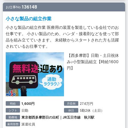
136148
お仕事No.
小さな製品の組立作業
小さな製品の組立作業 医療用の装置を製造している会社でのお
仕事です。 小さい製品のため、ハンダ・接着剤などを使って部
品を組み立てていきます。 未経験からスタートされた方も活躍
されているお仕事です。
【西多摩郡】日勤・土日祝休
み♪小型製品組立【時給1600
円】
1,600円
27.6万円
時給
月収例
日勤
5勤2休（土日）
シフト
休日
東京都西多摩郡日の出町｜JR五日市線 秋川駅
勤務地
派遣社員
雇用形態