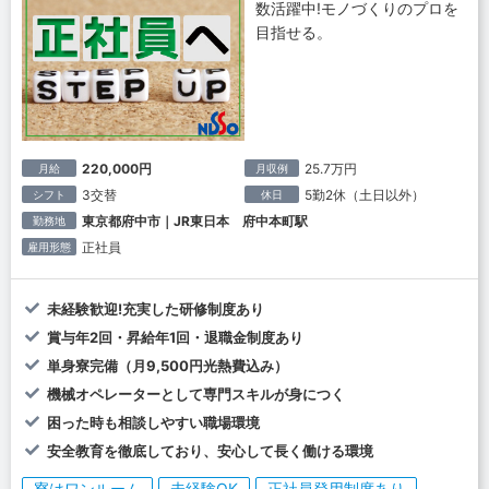
数活躍中!モノづくりのプロを
目指せる。
220,000円
25.7万円
月給
月収例
3交替
5勤2休（土日以外）
シフト
休日
東京都府中市｜JR東日本 府中本町駅
勤務地
正社員
雇用形態
未経験歓迎!充実した研修制度あり
賞与年2回・昇給年1回・退職金制度あり
単身寮完備（月9,500円光熱費込み）
機械オペレーターとして専門スキルが身につく
困った時も相談しやすい職場環境
安全教育を徹底しており、安心して長く働ける環境
寮はワンルーム
未経験OK
正社員登用制度あり