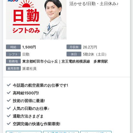
活かせる!日勤・土日休み♪
1,500円
26.2万円
時給
月収例
日勤
5勤2休（土日）
シフト
休日
東京都町田市小山ヶ丘｜京王電鉄相模原線 多摩境駅
勤務地
派遣社員
雇用形態
今話題の航空産業のお仕事です!
高時給1500円!
技術の習得に最適!
人気の日勤のお仕事♪
通勤方法さまざま
空調完備の快適な作業環境!