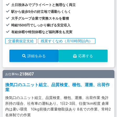
土日祝休みでプライベートと無理なく両立
駅から徒歩5分の好立地で通勤らくらく
大手グループ企業で実務スキルを蓄積
時給1500円でしっかり稼げる安定収入
有給休暇や特別休暇など福利厚生も充実
交通費規定支給
残業すくなめ（月10時間以内）
詳細をみる
応募する
218607
お仕事No.
換気口のユニット組立、品質検査、梱包、運搬、出荷作
業
換気口のユニット組立、品質検査、梱包、運搬、出荷作業 免許
所持の場合、社有車の運転あり。1日2-3回、往復1km程度 倉庫
内は暑い環境 10kg前後の重量物取扱あり 8名での作業、常時2
名体制での作業