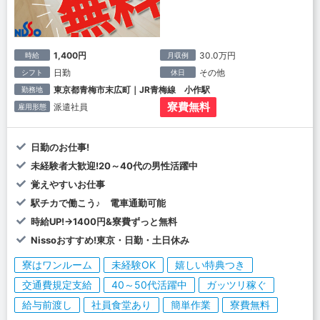
1,400円
30.0万円
時給
月収例
日勤
その他
シフト
休日
東京都青梅市末広町｜JR青梅線 小作駅
勤務地
寮費無料
派遣社員
雇用形態
日勤のお仕事!
未経験者大歓迎!20～40代の男性活躍中
覚えやすいお仕事
駅チカで働こう♪ 電車通勤可能
時給UP!→1400円&寮費ずっと無料
Nissoおすすめ!東京・日勤・土日休み
寮はワンルーム
未経験OK
嬉しい特典つき
交通費規定支給
40～50代活躍中
ガッツリ稼ぐ
給与前渡し
社員食堂あり
簡単作業
寮費無料