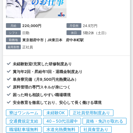
220,000円
24.9万円
月給
月収例
日勤
5勤2休（土日）
シフト
休日
東京都府中市｜JR東日本 府中本町駅
勤務地
正社員
雇用形態
未経験歓迎!充実した研修制度あり
賞与年2回・昇給年1回・退職金制度あり
単身寮完備（月9,500円光熱費込み）
原料管理の専門スキルが身につく
困った時も相談しやすい職場環境
安全教育を徹底しており、安心して長く働ける環境
寮はワンルーム
未経験OK
正社員登用制度あり
交通費規定支給
40～50代活躍中
資格・免許が取れる
職場駐車場無料
水道光熱費無料
社員食堂あり