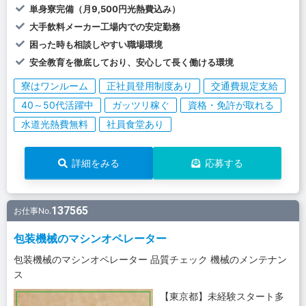
単身寮完備（月9,500円光熱費込み）
大手飲料メーカー工場内での安定勤務
困った時も相談しやすい職場環境
安全教育を徹底しており、安心して長く働ける環境
寮はワンルーム
正社員登用制度あり
交通費規定支給
40～50代活躍中
ガッツリ稼ぐ
資格・免許が取れる
水道光熱費無料
社員食堂あり
詳細をみる
応募する
137565
お仕事No.
包装機械のマシンオペレーター
包装機械のマシンオペレーター 品質チェック 機械のメンテナン
ス
【東京都】未経験スタート多