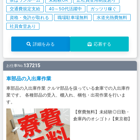
交通費規定支給
40～50代活躍中
ガッツリ稼ぐ
資格・免許が取れる
職場駐車場無料
水道光熱費無料
社員食堂あり
詳細をみる
応募する
137215
お仕事No.
車部品の入出庫作業
車部品の入出庫作業 クルマ部品を扱っている倉庫での入出庫作
業です。 各種部品の受入、棚入れ、梱包・出荷作業を行いま
す。
【寮費無料】未経験◎日勤・
倉庫内のオシゴト♪【東京都】