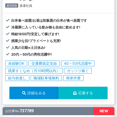
派遣社員
雇用形態
白米食べ放題!お昼は炊飯器の白米が食べ放題です
冷蔵庫に入っている飲み物も自由に飲めます!
時給1650円!安定して稼げます!
残業少な目!プライベートも充実!
人気の日勤×土日休み!
20代～50代の男性活躍中!
未経験OK
交通費規定支給
40～50代活躍中
残業すくなめ（月10時間以内）
ガッツリ稼ぐ
給与前渡し
職場駐車場無料
簡単作業
詳細をみる
応募する
737789
NEW
お仕事No.