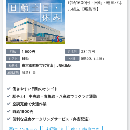
時給1600円・日勤・軽量パネ
ル組立【昭島市】
1,600円
33.1万円
時給
月収例
日勤
5勤2休（土日）
シフト
休日
東京都昭島市代官山｜JR昭島駅
勤務地
派遣社員
雇用形態
働きやすい日勤のオシゴト
駅チカ! 中央線・青梅線・八高線でラクラク通勤
空調完備で快適作業
時給1600円
便利な昼食ケータリングサービス（弁当配達）
寮はワンルーム
未経験OK
嬉しい特典つき