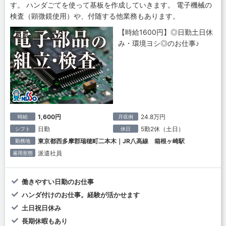
す。 ハンダごてを使って基板を作成していきます。 電子機械の
検査（顕微鏡使用）や、付随する他業務もあります。
【時給1600円】◎日勤土日休
み・環境ヨシ◎のお仕事♪
1,600円
24.8万円
時給
月収例
日勤
5勤2休（土日）
シフト
休日
東京都西多摩郡瑞穂町二本木｜JR八高線 箱根ヶ崎駅
勤務地
派遣社員
雇用形態
働きやすい日勤のお仕事
ハンダ付けのお仕事。経験が活かせます
土日祝日休み
長期休暇もあり