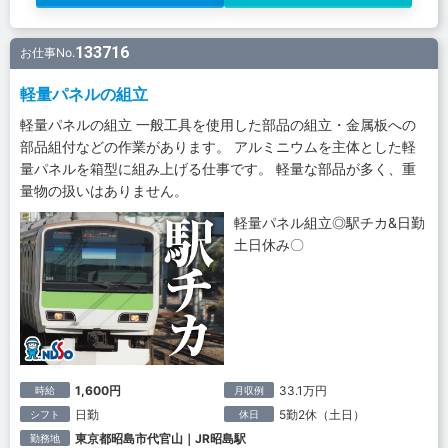
133716
お仕事No.
軽量パネルの組立
軽量パネルの組立 一般工具を使用した部品の組立・金属板への
部品組付などの作業があります。 アルミニウムを主体とした軽
量パネルを箱型に組み上げる仕事です。 軽量な部品が多く、重
量物の扱いはありません。
軽量パネル組立◎駅チカ&日勤
土日休み〇
1,600円
33.1万円
時給
月収例
日勤
5勤2休（土日）
シフト
休日
東京都昭島市代官山｜JR昭島駅
勤務地