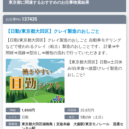
東京都に関連するおすすめのお仕事検索結果
137435
お仕事No.
【日勤/東京都大田区】クレイ製造のおしごと
【日勤/東京都大田区】クレイ製造のおしごと 自動車モデリング
などで使われるクレイ（粘土）製造のおしごとです。 計量⇒中
間材⇒混錬⇒型出し⇒梱包の流れで行っていただきます。
【東京都大田区】日勤×土日休
み!白米食べ放題!クレイ製造の
おしごと!
1,650円
25.9万円
時給
月収例
日勤
5勤2休（土日）
シフト
休日
東京都大田区城南島｜京急本線 大森駅/東京モノレール 流通セ
勤務地
ンター駅