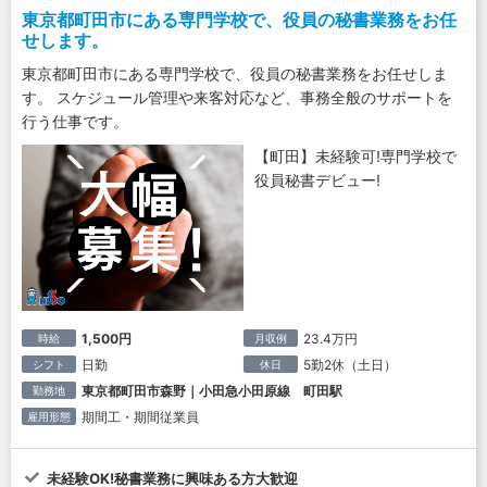
東京都町田市にある専門学校で、役員の秘書業務をお任
せします。
東京都町田市にある専門学校で、役員の秘書業務をお任せしま
す。 スケジュール管理や来客対応など、事務全般のサポートを
行う仕事です。
【町田】未経験可!専門学校で
役員秘書デビュー!
1,500円
23.4万円
時給
月収例
日勤
5勤2休（土日）
シフト
休日
東京都町田市森野｜小田急小田原線 町田駅
勤務地
期間工・期間従業員
雇用形態
未経験OK!秘書業務に興味ある方大歓迎