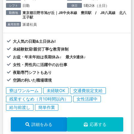
日勤
5勤2休（土日）
シフト
休日
東京都日野市旭が丘｜JR中央本線 豊田駅 / JR八高線 北八
勤務地
王子駅
派遣社員
雇用形態
大人気の日勤&土日休み!
未経験歓迎!親切丁寧な教育体制
お盆・年末年始は長期休み♪ 最大9連休♪
女性・男性共に活躍中のお仕事
夜勤専門シフトもあり
空調の利いた職場環境
寮はワンルーム
未経験OK
交通費規定支給
残業すくなめ（月10時間以内）
女性活躍中
給与前渡し
簡単作業
詳細をみる
応募する