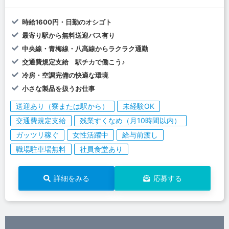
時給1600円・日勤のオシゴト
最寄り駅から無料送迎バス有り
中央線・青梅線・八高線からラクラク通勤
交通費規定支給 駅チカで働こう♪
冷房・空調完備の快適な環境
小さな製品を扱うお仕事
送迎あり（寮または駅から）
未経験OK
交通費規定支給
残業すくなめ（月10時間以内）
ガッツリ稼ぐ
女性活躍中
給与前渡し
職場駐車場無料
社員食堂あり
詳細をみる
応募する