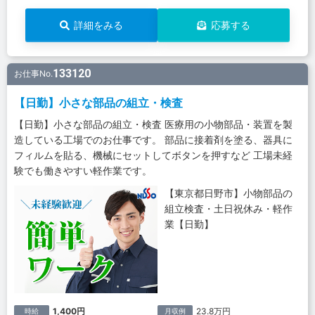
詳細をみる
応募する
133120
お仕事No.
【日勤】小さな部品の組立・検査
【日勤】小さな部品の組立・検査 医療用の小物部品・装置を製
造している工場でのお仕事です。 部品に接着剤を塗る、器具に
フィルムを貼る、機械にセットしてボタンを押すなど 工場未経
験でも働きやすい軽作業です。
【東京都日野市】小物部品の
組立検査・土日祝休み・軽作
業【日勤】
1,400円
23.8万円
時給
月収例