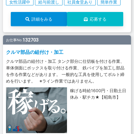
女性活躍中
給与前渡し
社員食堂あり
簡単作業
詳細をみる
応募する
132703
お仕事No.
クルマ部品の組付け・加工
クルマ部品の組付け・加工 タンク部分に仕切板を付ける作業、
車体側面にボックスを取り付ける作業、 鉄パイプを加工し部品
を作る作業などがあります。 一般的な工具を使用してボルト締
めを行います。 ※ライン作業ではありません。
稼げる時給1600円・日勤土日
休み・駅チカ★【昭島市】