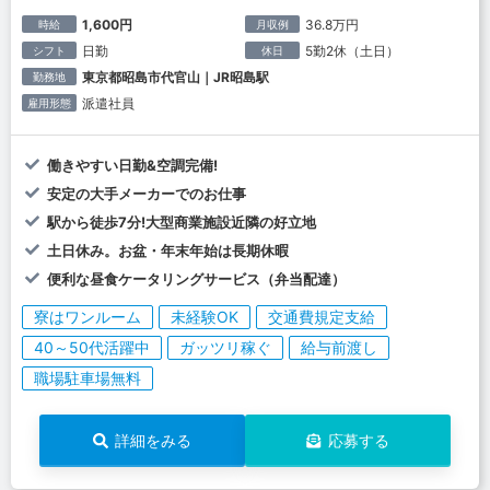
1,600円
36.8万円
時給
月収例
日勤
5勤2休（土日）
シフト
休日
東京都昭島市代官山｜JR昭島駅
勤務地
派遣社員
雇用形態
働きやすい日勤&空調完備!
安定の大手メーカーでのお仕事
駅から徒歩7分!大型商業施設近隣の好立地
土日休み。お盆・年末年始は長期休暇
便利な昼食ケータリングサービス（弁当配達）
寮はワンルーム
未経験OK
交通費規定支給
40～50代活躍中
ガッツリ稼ぐ
給与前渡し
職場駐車場無料
詳細をみる
応募する