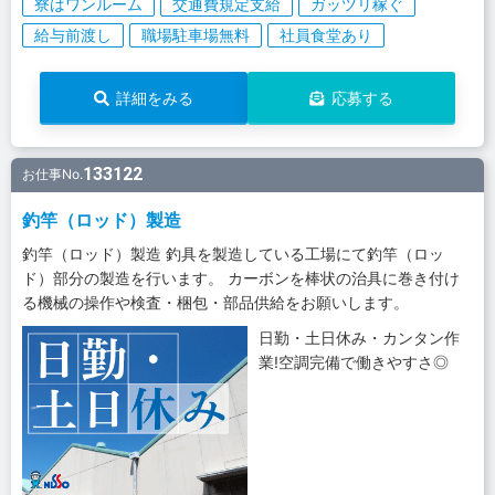
寮はワンルーム
交通費規定支給
ガッツリ稼ぐ
給与前渡し
職場駐車場無料
社員食堂あり
詳細をみる
応募する
133122
お仕事No.
釣竿（ロッド）製造
釣竿（ロッド）製造 釣具を製造している工場にて釣竿（ロッ
ド）部分の製造を行います。 カーボンを棒状の治具に巻き付け
る機械の操作や検査・梱包・部品供給をお願いします。
日勤・土日休み・カンタン作
業!空調完備で働きやすさ◎