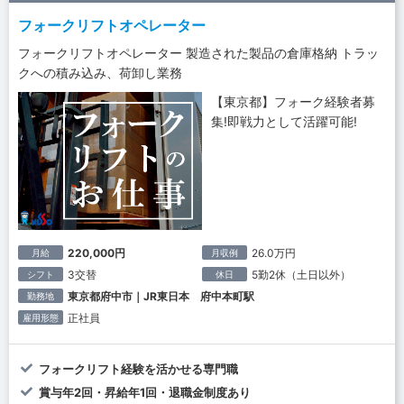
フォークリフトオペレーター
フォークリフトオペレーター 製造された製品の倉庫格納 トラッ
クへの積み込み、荷卸し業務
【東京都】フォーク経験者募
集!即戦力として活躍可能!
220,000円
26.0万円
月給
月収例
3交替
5勤2休（土日以外）
シフト
休日
東京都府中市｜JR東日本 府中本町駅
勤務地
正社員
雇用形態
フォークリフト経験を活かせる専門職
賞与年2回・昇給年1回・退職金制度あり