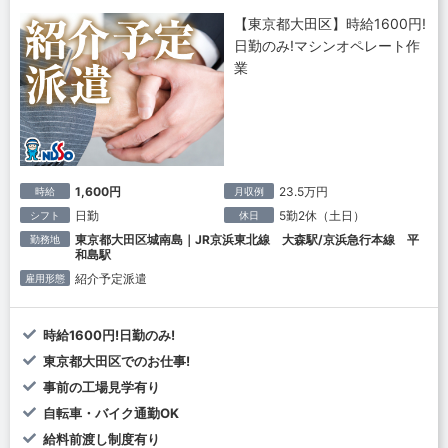
【東京都大田区】時給1600円!
日勤のみ!マシンオペレート作
業
1,600円
23.5万円
時給
月収例
日勤
5勤2休（土日）
シフト
休日
東京都大田区城南島｜JR京浜東北線 大森駅/京浜急行本線 平
勤務地
和島駅
紹介予定派遣
雇用形態
時給1600円!日勤のみ!
東京都大田区でのお仕事!
事前の工場見学有り
自転車・バイク通勤OK
給料前渡し制度有り