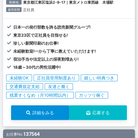
東京都江東区塩浜2-9-17｜東京メトロ東西線 木場駅
勤務地
正社員
雇用形態
日本一の発行部数を誇る読売新聞グループ!
東京23区で正社員を目指せる!
珍しい新聞印刷のお仕事!
未経験歓迎!一から丁寧に教えていただけます!
宿泊手当や法定以上の深夜割増あり!
18歳～30代の男性活躍中!
未経験OK
正社員登用制度あり
嬉しい特典つき
交通費規定支給
友達と働く
残業すくなめ（月10時間以内）
ガッツリ稼ぐ
詳細をみる
応募する
137564
お仕事No.