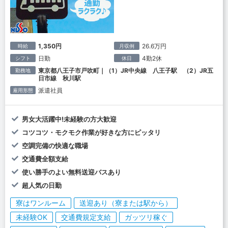
1,350円
26.6万円
時給
月収例
日勤
4勤2休
シフト
休日
東京都八王子市戸吹町｜（1）JR中央線 八王子駅 （2）JR五
勤務地
日市線 秋川駅
派遣社員
雇用形態
男女大活躍中!未経験の方大歓迎
コツコツ・モクモク作業が好きな方にピッタリ
空調完備の快適な職場
交通費全額支給
使い勝手のよい無料送迎バスあり
超人気の日勤
寮はワンルーム
送迎あり（寮または駅から）
未経験OK
交通費規定支給
ガッツリ稼ぐ