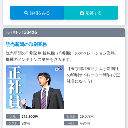
詳細をみる
応募する
133426
お仕事No.
読売新聞の印刷業務
読売新聞の印刷業務 輪転機（印刷機）のオペレーション業務。
機械のメンテナンス業務を含みます。
【東京都江東区】大手新聞社
の印刷オペレーター!都内で正
社員になろう!
212,100円
29.0万円
月給
月収例
2交替
その他
シフト
休日