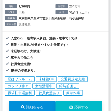
1,360円
25.1万円
時給
月収例
日勤
5勤2休（土日）
シフト
休日
東京都東久留米市前沢｜西武新宿線 花小金井駅
勤務地
派遣社員
雇用形態
入寮OK♪ 最寄駅→新宿、池袋へ電車で30分!
日勤・土日休み!覚えやすいお仕事です♪
未経験の方、大歓迎!
駅チカで働こう
社員食堂完備!
1R寮の準備あり。
寮はワンルーム
未経験OK
交通費規定支給
ガッツリ稼ぐ
女性活躍中
給与前渡し
職場駐車場無料
社員食堂あり
簡単作業
詳細をみる
応募する