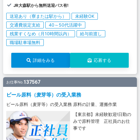
JR大森駅から無料送迎バス有!
送迎あり（寮または駅から）
未経験OK
交通費規定支給
40～50代活躍中
残業すくなめ（月10時間以内）
給与前渡し
職場駐車場無料
詳細をみる
応募する
137567
お仕事No.
ビール原料（麦芽等）の受入業務
ビール原料（麦芽等）の受入業務 原料の計量、運搬作業
【東京都】未経験歓迎!日勤の
みで原料管理 正社員のお仕
事です