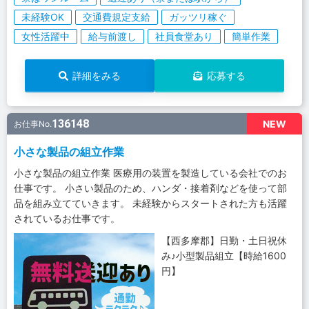
未経験OK
交通費規定支給
ガッツリ稼ぐ
女性活躍中
給与前渡し
社員食堂あり
簡単作業
詳細をみる
応募する
136148
NEW
お仕事No.
小さな製品の組立作業
小さな製品の組立作業 医療用の装置を製造している会社でのお
仕事です。 小さい製品のため、ハンダ・接着剤などを使って部
品を組み立てていきます。 未経験からスタートされた方も活躍
されているお仕事です。
【西多摩郡】日勤・土日祝休
み♪小型製品組立【時給1600
円】