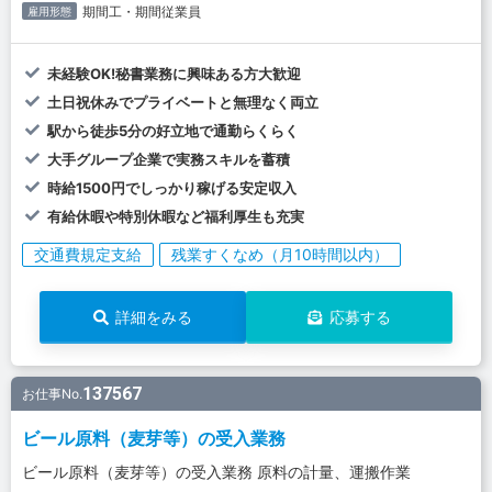
期間工・期間従業員
雇用形態
未経験OK!秘書業務に興味ある方大歓迎
土日祝休みでプライベートと無理なく両立
駅から徒歩5分の好立地で通勤らくらく
大手グループ企業で実務スキルを蓄積
時給1500円でしっかり稼げる安定収入
有給休暇や特別休暇など福利厚生も充実
交通費規定支給
残業すくなめ（月10時間以内）
詳細をみる
応募する
137567
お仕事No.
ビール原料（麦芽等）の受入業務
ビール原料（麦芽等）の受入業務 原料の計量、運搬作業