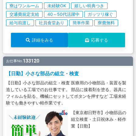
寮はワンルーム
未経験OK
嬉しい特典つき
交通費規定支給
40～50代活躍中
ガッツリ稼ぐ
給与前渡し
社員食堂あり
簡単作業
寮費無料
詳細をみる
応募する
133120
お仕事No.
【日勤】小さな部品の組立・検査
【日勤】小さな部品の組立・検査 医療用の小物部品・装置を製
造している工場でのお仕事です。 部品に接着剤を塗る、器具に
フィルムを貼る、機械にセットしてボタンを押すなど 工場未経
験でも働きやすい軽作業です。
【東京都日野市】小物部品の
組立検査・土日祝休み・軽作
業【日勤】