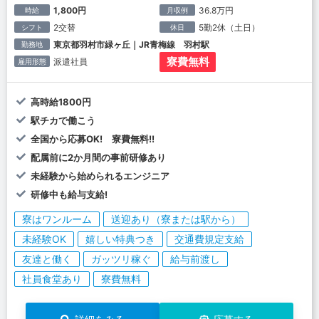
1,800円
36.8万円
時給
月収例
2交替
5勤2休（土日）
シフト
休日
東京都羽村市緑ヶ丘｜JR青梅線 羽村駅
勤務地
寮費無料
派遣社員
雇用形態
高時給1800円
駅チカで働こう
全国から応募OK! 寮費無料!!
配属前に2か月間の事前研修あり
未経験から始められるエンジニア
研修中も給与支給!
寮はワンルーム
送迎あり（寮または駅から）
未経験OK
嬉しい特典つき
交通費規定支給
友達と働く
ガッツリ稼ぐ
給与前渡し
社員食堂あり
寮費無料