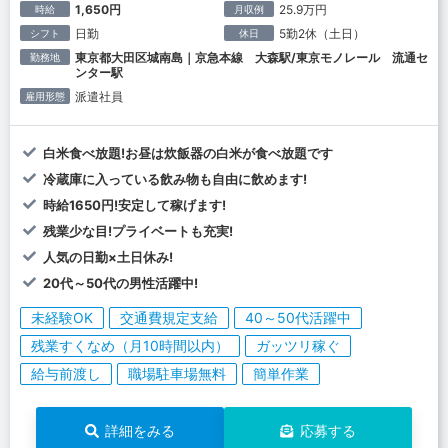
1,650円
25.9万円
時給
月収例
日勤
5勤2休（土日）
シフト
休日
東京都大田区城南島｜京急本線 大森駅/東京モノレール 流通セ
勤務地
ンター駅
派遣社員
雇用形態
白米食べ放題!お昼は炊飯器の白米が食べ放題です
冷蔵庫に入っている飲み物も自由に飲めます!
時給1650円!安定して稼げます!
残業少な目!プライベートも充実!
人気の日勤×土日休み!
20代～50代の男性活躍中!
未経験OK
交通費規定支給
40～50代活躍中
残業すくなめ（月10時間以内）
ガッツリ稼ぐ
給与前渡し
職場駐車場無料
簡単作業
詳細をみる
応募する