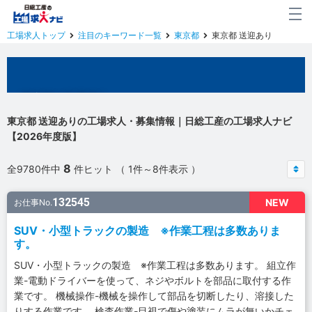
工場求人トップ
注目のキーワード一覧
東京都
東京都 送迎あり
東京都の工場求人
東京都 送迎ありの工場求人・募集情報｜日総工産の工場求人ナビ
【2026年度版】
8
全9780件中
件ヒット （ 1件～8件表示 ）
132545
NEW
お仕事No.
SUV・小型トラックの製造 ※作業工程は多数ありま
す。
SUV・小型トラックの製造 ※作業工程は多数あります。 組立作
業-電動ドライバーを使って、ネジやボルトを部品に取付する作
業です。 機械操作-機械を操作して部品を切断したり、溶接した
りする作業です。 検査作業-目視で傷や塗装にムラが無いかチェ