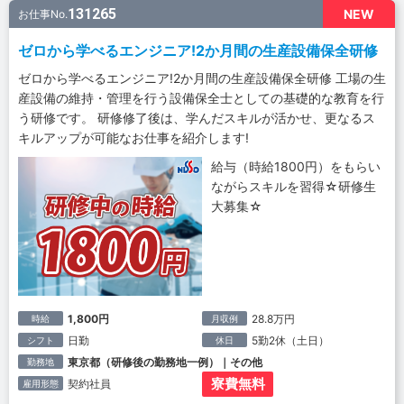
131265
NEW
お仕事No.
ゼロから学べるエンジニア!2か月間の生産設備保全研修
ゼロから学べるエンジニア!2か月間の生産設備保全研修 工場の生
産設備の維持・管理を行う設備保全士としての基礎的な教育を行
う研修です。 研修修了後は、学んだスキルが活かせ、更なるス
キルアップが可能なお仕事を紹介します!
給与（時給1800円）をもらい
ながらスキルを習得☆研修生
大募集☆
1,800円
28.8万円
時給
月収例
日勤
5勤2休（土日）
シフト
休日
東京都（研修後の勤務地一例）｜その他
勤務地
寮費無料
契約社員
雇用形態