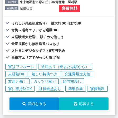
東京都羽村市緑ヶ丘｜JR青梅線 羽村駅
勤務地
寮費無料
派遣社員
雇用形態
うれしい昇給制度あり♪ 最大1900円までUP
青梅～昭島エリアから通勤OK
未経験者大歓迎! 駅チカで働こう
最寄り駅から無料送迎バスあり
入社日にデジタルギフト5万円支給
西東京エリアでがっつり稼げる!
寮はワンルーム
送迎あり（寮または駅から）
未経験OK
嬉しい特典つき
交通費規定支給
友達と働く
ガッツリ稼ぐ
給与前渡し
寮に車持込OK
社員食堂あり
簡単作業
寮費無料
詳細をみる
応募する