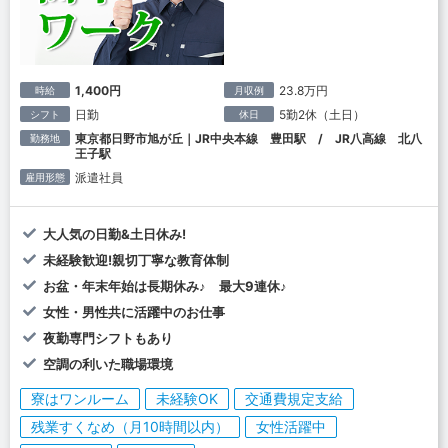
1,400円
23.8万円
時給
月収例
日勤
5勤2休（土日）
シフト
休日
東京都日野市旭が丘｜JR中央本線 豊田駅 / JR八高線 北八
勤務地
王子駅
派遣社員
雇用形態
大人気の日勤&土日休み!
未経験歓迎!親切丁寧な教育体制
お盆・年末年始は長期休み♪ 最大9連休♪
女性・男性共に活躍中のお仕事
夜勤専門シフトもあり
空調の利いた職場環境
寮はワンルーム
未経験OK
交通費規定支給
残業すくなめ（月10時間以内）
女性活躍中