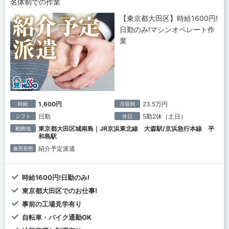
名体制での作業
【東京都大田区】時給1600円!
日勤のみ!マシンオペレート作
業
1,600円
23.5万円
時給
月収例
日勤
5勤2休（土日）
シフト
休日
東京都大田区城南島｜JR京浜東北線 大森駅/京浜急行本線 平
勤務地
和島駅
紹介予定派遣
雇用形態
時給1600円!日勤のみ!
東京都大田区でのお仕事!
事前の工場見学有り
自転車・バイク通勤OK