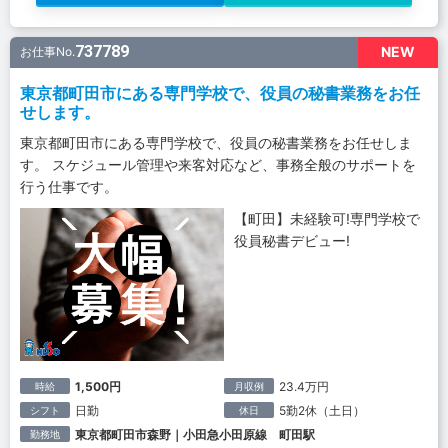
737789
NEW
お仕事No.
東京都町田市にある専門学校で、役員の秘書業務をお任
せします。
東京都町田市にある専門学校で、役員の秘書業務をお任せしま
す。 スケジュール管理や来客対応など、事務全般のサポートを
行う仕事です。
【町田】未経験可!専門学校で
役員秘書デビュー!
1,500円
23.4万円
時給
月収例
日勤
5勤2休（土日）
シフト
休日
東京都町田市森野｜小田急小田原線 町田駅
勤務地