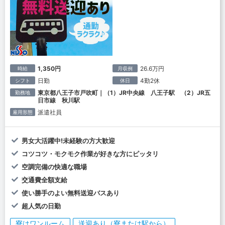
1,350円
26.6万円
時給
月収例
日勤
4勤2休
シフト
休日
東京都八王子市戸吹町｜（1）JR中央線 八王子駅 （2）JR五
勤務地
日市線 秋川駅
派遣社員
雇用形態
男女大活躍中!未経験の方大歓迎
コツコツ・モクモク作業が好きな方にピッタリ
空調完備の快適な職場
交通費全額支給
使い勝手のよい無料送迎バスあり
超人気の日勤
寮はワンルーム
送迎あり（寮または駅から）