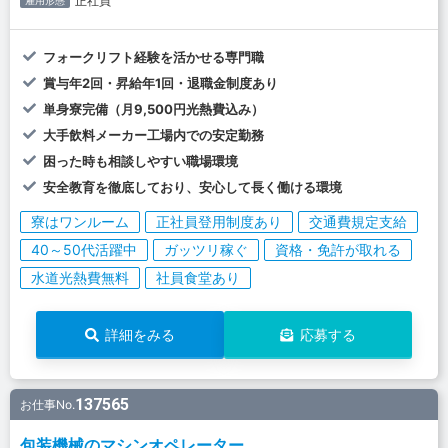
正社員
雇用形態
フォークリフト経験を活かせる専門職
賞与年2回・昇給年1回・退職金制度あり
単身寮完備（月9,500円光熱費込み）
大手飲料メーカー工場内での安定勤務
困った時も相談しやすい職場環境
安全教育を徹底しており、安心して長く働ける環境
寮はワンルーム
正社員登用制度あり
交通費規定支給
40～50代活躍中
ガッツリ稼ぐ
資格・免許が取れる
水道光熱費無料
社員食堂あり
詳細をみる
応募する
137565
お仕事No.
包装機械のマシンオペレーター