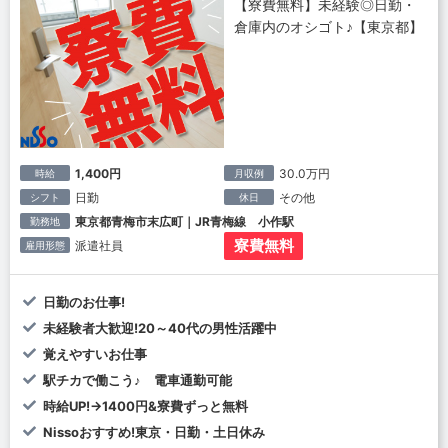
【寮費無料】未経験◎日勤・
倉庫内のオシゴト♪【東京都】
1,400円
30.0万円
時給
月収例
日勤
その他
シフト
休日
東京都青梅市末広町｜JR青梅線 小作駅
勤務地
寮費無料
派遣社員
雇用形態
日勤のお仕事!
未経験者大歓迎!20～40代の男性活躍中
覚えやすいお仕事
駅チカで働こう♪ 電車通勤可能
時給UP!→1400円&寮費ずっと無料
Nissoおすすめ!東京・日勤・土日休み