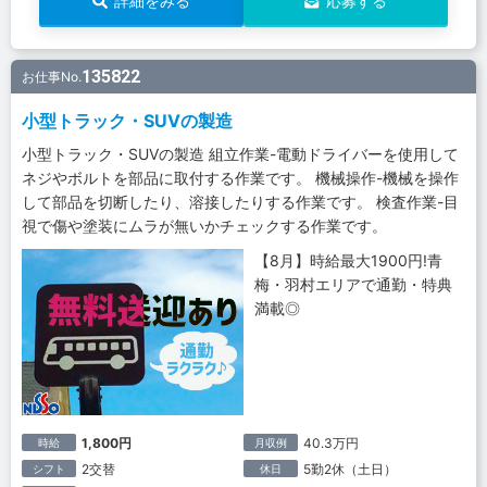
詳細をみる
応募する
135822
お仕事No.
小型トラック・SUVの製造
小型トラック・SUVの製造 組立作業-電動ドライバーを使用して
ネジやボルトを部品に取付する作業です。 機械操作-機械を操作
して部品を切断したり、溶接したりする作業です。 検査作業-目
視で傷や塗装にムラが無いかチェックする作業です。
【8月】時給最大1900円!青
梅・羽村エリアで通勤・特典
満載◎
1,800円
40.3万円
時給
月収例
2交替
5勤2休（土日）
シフト
休日