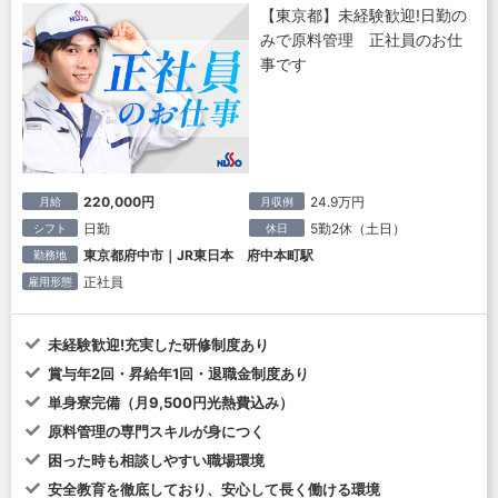
【東京都】未経験歓迎!日勤の
みで原料管理 正社員のお仕
事です
220,000円
24.9万円
月給
月収例
日勤
5勤2休（土日）
シフト
休日
東京都府中市｜JR東日本 府中本町駅
勤務地
正社員
雇用形態
未経験歓迎!充実した研修制度あり
賞与年2回・昇給年1回・退職金制度あり
単身寮完備（月9,500円光熱費込み）
原料管理の専門スキルが身につく
困った時も相談しやすい職場環境
安全教育を徹底しており、安心して長く働ける環境