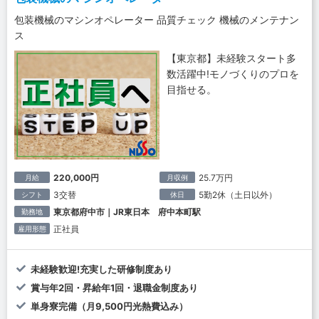
包装機械のマシンオペレーター 品質チェック 機械のメンテナン
ス
【東京都】未経験スタート多
数活躍中!モノづくりのプロを
目指せる。
220,000円
25.7万円
月給
月収例
3交替
5勤2休（土日以外）
シフト
休日
東京都府中市｜JR東日本 府中本町駅
勤務地
正社員
雇用形態
未経験歓迎!充実した研修制度あり
賞与年2回・昇給年1回・退職金制度あり
単身寮完備（月9,500円光熱費込み）