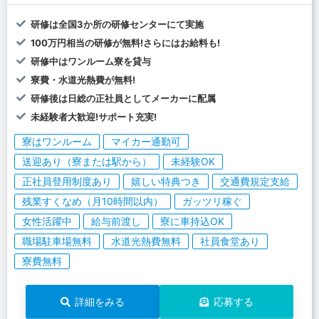
研修は全国3か所の研修センターにて実施
100万円相当の研修が無料!さらにはお給料も!
研修中はワンルーム寮を貸与
寮費・水道光熱費が無料!
研修後は日総の正社員としてメーカーに配属
未経験者大歓迎!サポート充実!
寮はワンルーム
マイカー通勤可
送迎あり（寮または駅から）
未経験OK
正社員登用制度あり
嬉しい特典つき
交通費規定支給
残業すくなめ（月10時間以内）
ガッツリ稼ぐ
女性活躍中
給与前渡し
寮に車持込OK
職場駐車場無料
水道光熱費無料
社員食堂あり
寮費無料
詳細をみる
応募する