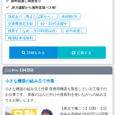
給料前渡し制度有り
JR大森駅から無料送迎バス有!
送迎あり（寮または駅から）
未経験OK
交通費規定支給
40～50代活躍中
残業すくなめ（月10時間以内）
給与前渡し
職場駐車場無料
詳細をみる
応募する
134350
お仕事No.
小さな機器の組み立て作業
小さな機器の組み立て作業 医療用機器を製造している工場での
お仕事です。 基板のはんだ付けや接着剤を使いながらの組み立
てをお願いします。
【東京で働こう】日勤・土日
祝休み高時給1600円◎小型製