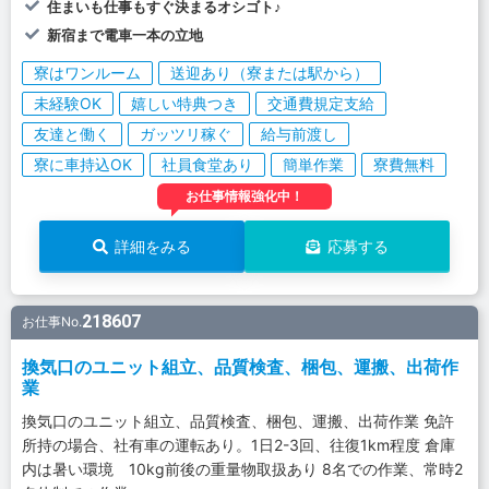
住まいも仕事もすぐ決まるオシゴト♪
新宿まで電車一本の立地
寮はワンルーム
送迎あり（寮または駅から）
未経験OK
嬉しい特典つき
交通費規定支給
友達と働く
ガッツリ稼ぐ
給与前渡し
寮に車持込OK
社員食堂あり
簡単作業
寮費無料
お仕事情報強化中！
詳細をみる
応募する
218607
お仕事No.
換気口のユニット組立、品質検査、梱包、運搬、出荷作
業
換気口のユニット組立、品質検査、梱包、運搬、出荷作業 免許
所持の場合、社有車の運転あり。1日2-3回、往復1km程度 倉庫
内は暑い環境 10kg前後の重量物取扱あり 8名での作業、常時2