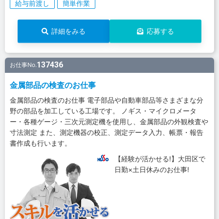
給与前渡し
簡単作業
詳細をみる
応募する
137436
お仕事No.
金属部品の検査のお仕事
金属部品の検査のお仕事 電子部品や自動車部品等さまざまな分
野の部品を加工している工場です。 ノギス・マイクロメータ
ー・各種ゲージ・三次元測定機を使用し、金属部品の外観検査や
寸法測定 また、測定機器の校正、測定データ入力、帳票・報告
書作成も行います。
【経験が活かせる!】大田区で
日勤×土日休みのお仕事!