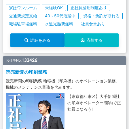
寮はワンルーム
未経験OK
正社員登用制度あり
交通費規定支給
40～50代活躍中
資格・免許が取れる
職場駐車場無料
水道光熱費無料
社員食堂あり
詳細をみる
応募する
133426
お仕事No.
読売新聞の印刷業務
読売新聞の印刷業務 輪転機（印刷機）のオペレーション業務。
機械のメンテナンス業務を含みます。
【東京都江東区】大手新聞社
の印刷オペレーター!都内で正
社員になろう!