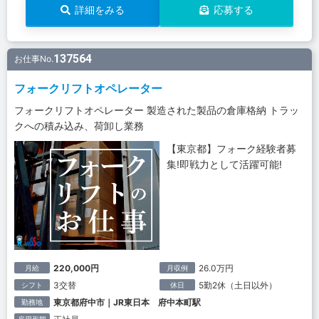
詳細をみる
応募する
137564
お仕事No.
フォークリフトオペレーター
フォークリフトオペレーター 製造された製品の倉庫格納 トラッ
クへの積み込み、荷卸し業務
【東京都】フォーク経験者募
集!即戦力として活躍可能!
220,000円
26.0万円
月給
月収例
3交替
5勤2休（土日以外）
シフト
休日
東京都府中市｜JR東日本 府中本町駅
勤務地