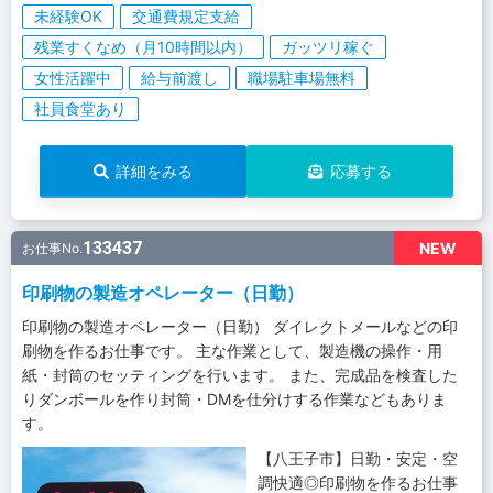
未経験OK
交通費規定支給
残業すくなめ（月10時間以内）
ガッツリ稼ぐ
女性活躍中
給与前渡し
職場駐車場無料
社員食堂あり
詳細をみる
応募する
133437
NEW
お仕事No.
印刷物の製造オペレーター（日勤）
印刷物の製造オペレーター（日勤） ダイレクトメールなどの印
刷物を作るお仕事です。 主な作業として、製造機の操作・用
紙・封筒のセッティングを行います。 また、完成品を検査した
りダンボールを作り封筒・DMを仕分けする作業などもありま
す。
【八王子市】日勤・安定・空
調快適◎印刷物を作るお仕事