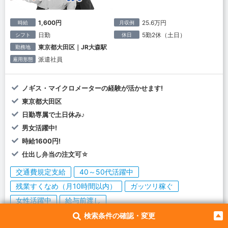
1,600円
25.6万円
時給
月収例
日勤
5勤2休（土日）
シフト
休日
東京都大田区｜JR大森駅
勤務地
派遣社員
雇用形態
ノギス・マイクロメーターの経験が活かせます!
東京都大田区
日勤専属で土日休み♪
男女活躍中!
時給1600円!
仕出し弁当の注文可☆
交通費規定支給
40～50代活躍中
残業すくなめ（月10時間以内）
ガッツリ稼ぐ
女性活躍中
給与前渡し
検索条件の確認・変更