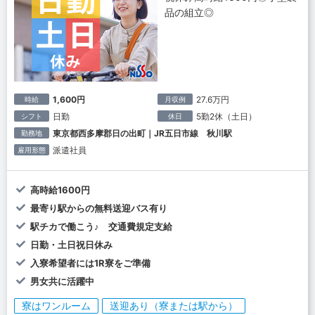
品の組立◎
1,600円
27.6万円
時給
月収例
日勤
5勤2休（土日）
シフト
休日
東京都西多摩郡日の出町｜JR五日市線 秋川駅
勤務地
派遣社員
雇用形態
高時給1600円
最寄り駅からの無料送迎バス有り
駅チカで働こう♪ 交通費規定支給
日勤・土日祝日休み
入寮希望者には1R寮をご準備
男女共に活躍中
寮はワンルーム
送迎あり（寮または駅から）