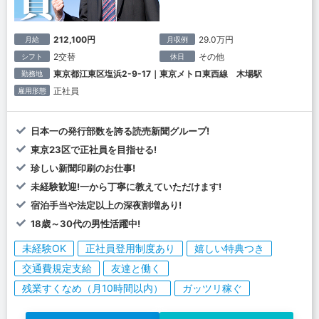
212,100円
29.0万円
月給
月収例
2交替
その他
シフト
休日
東京都江東区塩浜2-9-17｜東京メトロ東西線 木場駅
勤務地
正社員
雇用形態
日本一の発行部数を誇る読売新聞グループ!
東京23区で正社員を目指せる!
珍しい新聞印刷のお仕事!
未経験歓迎!一から丁寧に教えていただけます!
宿泊手当や法定以上の深夜割増あり!
18歳～30代の男性活躍中!
未経験OK
正社員登用制度あり
嬉しい特典つき
交通費規定支給
友達と働く
残業すくなめ（月10時間以内）
ガッツリ稼ぐ