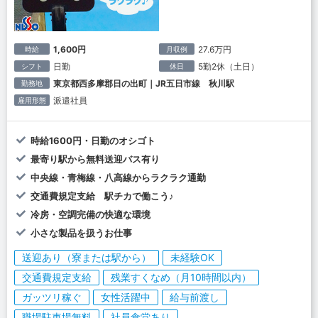
1,600円
27.6万円
時給
月収例
日勤
5勤2休（土日）
シフト
休日
東京都西多摩郡日の出町｜JR五日市線 秋川駅
勤務地
派遣社員
雇用形態
時給1600円・日勤のオシゴト
最寄り駅から無料送迎バス有り
中央線・青梅線・八高線からラクラク通勤
交通費規定支給 駅チカで働こう♪
冷房・空調完備の快適な環境
小さな製品を扱うお仕事
送迎あり（寮または駅から）
未経験OK
交通費規定支給
残業すくなめ（月10時間以内）
ガッツリ稼ぐ
女性活躍中
給与前渡し
職場駐車場無料
社員食堂あり