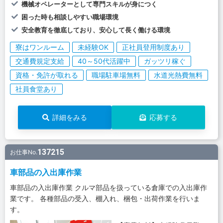
機械オペレーターとして専門スキルが身につく
困った時も相談しやすい職場環境
安全教育を徹底しており、安心して長く働ける環境
寮はワンルーム
未経験OK
正社員登用制度あり
交通費規定支給
40～50代活躍中
ガッツリ稼ぐ
資格・免許が取れる
職場駐車場無料
水道光熱費無料
社員食堂あり
詳細をみる
応募する
137215
お仕事No.
車部品の入出庫作業
車部品の入出庫作業 クルマ部品を扱っている倉庫での入出庫作
業です。 各種部品の受入、棚入れ、梱包・出荷作業を行いま
す。