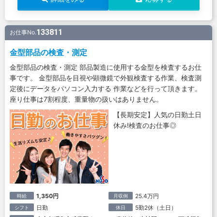
133811
お仕事No.
金型部品の検査・測定
金型部品の検査・測定 部品製造に使用する金型を検査するお仕
事です。 金型部品を目視や顕微鏡で外観検査する作業、検査測
定後にデータをパソコン入力する 作業などを行って頂きます。
座り仕事は7割程度、重量物の扱いはありません。
【長期安定】人気の日勤土日
休み!検査のお仕事◎
1,350円
25.4万円
時給
月収例
日勤
5勤2休（土日）
シフト
休日