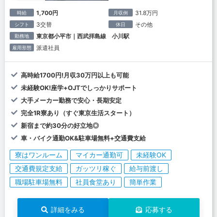
1,700円
31.8万円
時給
月収例
3交替
その他
シフト
休日
東京都小平市｜西武拝島線 小川駅
勤務地
派遣社員
雇用形態
高時給1700円!月収30万円以上も可能
未経験OK!座学+OJTでしっかりサポート
大手メーカー勤務で安心・長期安定
完全1R寮あり（すぐ東京生活スタート）
新宿まで約30分の好立地◎
車・バイク通勤OK&駐車場無料+交通費支給
寮はワンルーム
マイカー通勤可
未経験OK
交通費規定支給
ガッツリ稼ぐ
給与前渡し
職場駐車場無料
社員食堂あり
簡単作業
詳細をみる
応募する