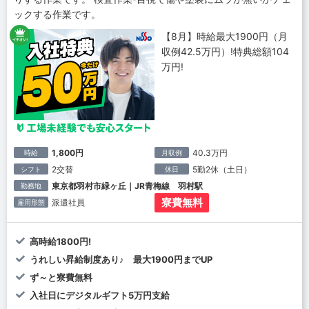
ックする作業です。
【8月】時給最大1900円（月
収例42.5万円）!特典総額104
万円!
1,800円
40.3万円
時給
月収例
2交替
5勤2休（土日）
シフト
休日
東京都羽村市緑ヶ丘｜JR青梅線 羽村駅
勤務地
寮費無料
派遣社員
雇用形態
高時給1800円!
うれしい昇給制度あり♪ 最大1900円までUP
ず～と寮費無料
入社日にデジタルギフト5万円支給