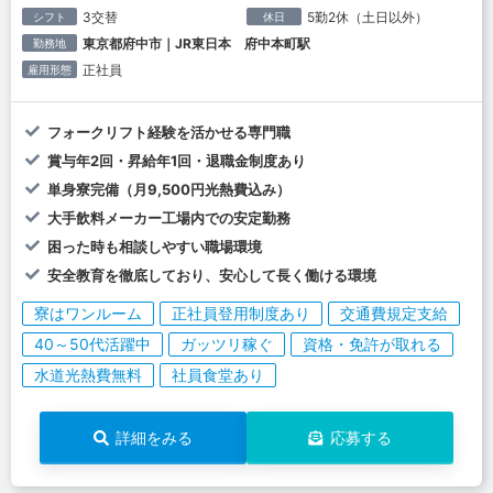
3交替
5勤2休（土日以外）
シフト
休日
東京都府中市｜JR東日本 府中本町駅
勤務地
正社員
雇用形態
フォークリフト経験を活かせる専門職
賞与年2回・昇給年1回・退職金制度あり
単身寮完備（月9,500円光熱費込み）
大手飲料メーカー工場内での安定勤務
困った時も相談しやすい職場環境
安全教育を徹底しており、安心して長く働ける環境
寮はワンルーム
正社員登用制度あり
交通費規定支給
40～50代活躍中
ガッツリ稼ぐ
資格・免許が取れる
水道光熱費無料
社員食堂あり
詳細をみる
応募する