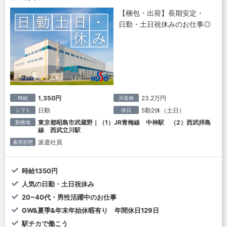
【梱包・出荷】長期安定・
日勤・土日祝休みのお仕事◎
1,350円
23.2万円
時給
月収例
日勤
5勤2休（土日）
シフト
休日
東京都昭島市武蔵野｜（1）JR青梅線 中神駅 （2）西武拝島
勤務地
線 西武立川駅
派遣社員
雇用形態
時給1350円
人気の日勤・土日祝休み
20~40代・男性活躍中のお仕事
GW&夏季&年末年始休暇有り 年間休日129日
駅チカで働こう