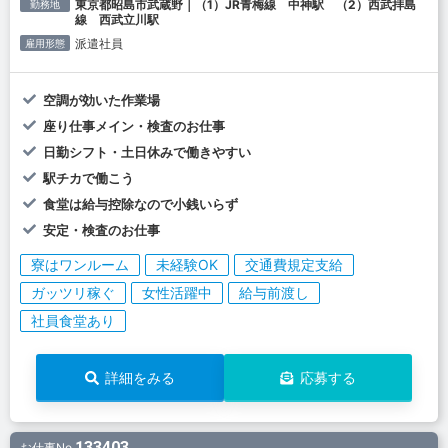
東京都昭島市武蔵野｜（1）JR青梅線 中神駅 （2）西武拝島
勤務地
線 西武立川駅
派遣社員
雇用形態
空調が効いた作業場
座り仕事メイン・検査のお仕事
日勤シフト・土日休みで働きやすい
駅チカで働こう
食堂は給与控除なので小銭いらず
安定・検査のお仕事
寮はワンルーム
未経験OK
交通費規定支給
ガッツリ稼ぐ
女性活躍中
給与前渡し
社員食堂あり
詳細をみる
応募する
133403
お仕事No.