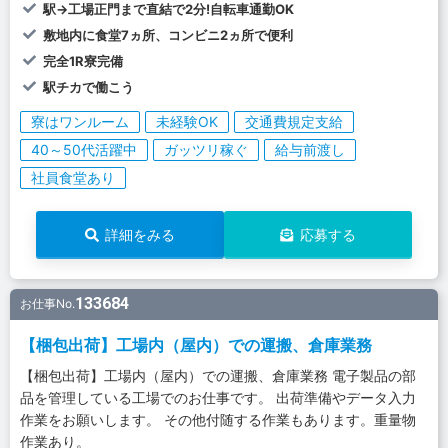
駅→工場正門まで直結で2分!自転車通勤OK
敷地内に食堂7ヵ所、コンビニ2ヵ所で便利
完全1R寮完備
駅チカで働こう
寮はワンルーム
未経験OK
交通費規定支給
40～50代活躍中
ガッツリ稼ぐ
給与前渡し
社員食堂あり
詳細をみる
応募する
133684
お仕事No.
【梱包出荷】工場内（屋内）での運搬、倉庫業務
【梱包出荷】工場内（屋内）での運搬、倉庫業務 電子製品の部
品を管理している工場でのお仕事です。 出荷準備やデータ入力
作業をお願いします。 その他付随する作業もあります。重量物
作業あり。