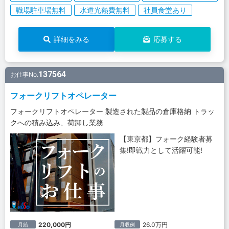
職場駐車場無料
水道光熱費無料
社員食堂あり
詳細をみる
応募する
137564
お仕事No.
フォークリフトオペレーター
フォークリフトオペレーター 製造された製品の倉庫格納 トラッ
クへの積み込み、荷卸し業務
【東京都】フォーク経験者募
集!即戦力として活躍可能!
220,000円
26.0万円
月給
月収例