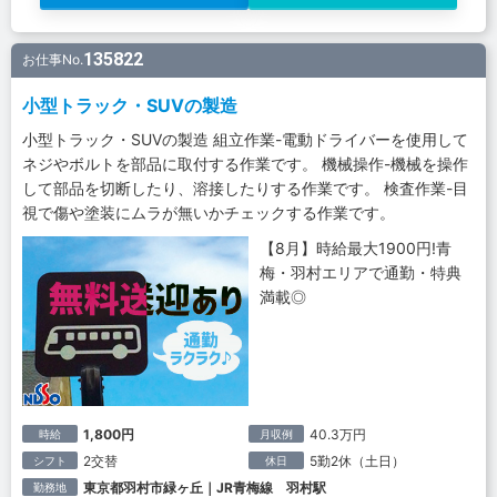
135822
お仕事No.
小型トラック・SUVの製造
小型トラック・SUVの製造 組立作業-電動ドライバーを使用して
ネジやボルトを部品に取付する作業です。 機械操作-機械を操作
して部品を切断したり、溶接したりする作業です。 検査作業-目
視で傷や塗装にムラが無いかチェックする作業です。
【8月】時給最大1900円!青
梅・羽村エリアで通勤・特典
満載◎
1,800円
40.3万円
時給
月収例
2交替
5勤2休（土日）
シフト
休日
東京都羽村市緑ヶ丘｜JR青梅線 羽村駅
勤務地