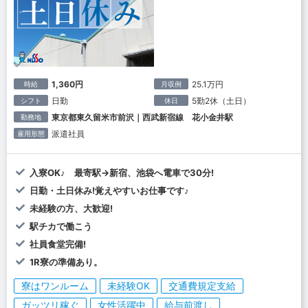
1,360円
25.1万円
時給
月収例
日勤
5勤2休（土日）
シフト
休日
東京都東久留米市前沢｜西武新宿線 花小金井駅
勤務地
派遣社員
雇用形態
入寮OK♪ 最寄駅→新宿、池袋へ電車で30分!
日勤・土日休み!覚えやすいお仕事です♪
未経験の方、大歓迎!
駅チカで働こう
社員食堂完備!
1R寮の準備あり。
寮はワンルーム
未経験OK
交通費規定支給
ガッツリ稼ぐ
女性活躍中
給与前渡し