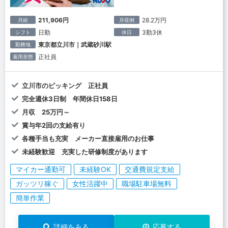
211,906円
28.2万円
月給
月収例
日勤
3勤3休
シフト
休日
東京都立川市｜武蔵砂川駅
勤務地
正社員
雇用形態
立川市のピッキング 正社員
完全週休3日制 年間休日158日
月収 25万円～
賞与年2回の支給有り
各種手当も充実 メーカー直接雇用のお仕事
未経験歓迎 充実した研修制度があります
マイカー通勤可
未経験OK
交通費規定支給
ガッツリ稼ぐ
女性活躍中
職場駐車場無料
簡単作業
詳細をみる
応募する