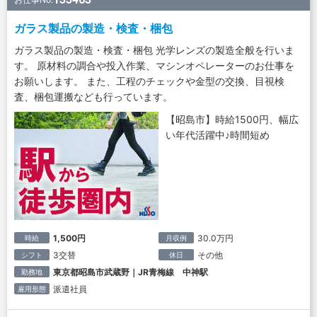
ガラス製品の製造・検査・梱包
ガラス製品の製造・検査・梱包 光学レンズの製造全般を行いま
す。 原材料の調合や投入作業、マシンオペレーターのお仕事を
お願いします。 また、工程のチェックや金型の交換、目視検
査、梱包運搬なども行っています。
【昭島市】時給1500円、幅広
い年代活躍中♪時間短め
1,500円
30.0万円
時給
月収例
3交替
その他
シフト
休日
東京都昭島市武蔵野｜JR青梅線 中神駅
勤務地
派遣社員
雇用形態