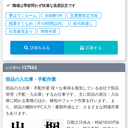
職場は季節問わず快適な温度設定です
寮はワンルーム
未経験OK
交通費規定支給
残業すくなめ（月10時間以内）
給与前渡し
社員食堂あり
簡単作業
詳細をみる
応募する
137562
お仕事No.
部品の入出庫・手配作業
部品の入出庫・手配作業 様々な車両を製造している会社で部品
管理（手配・入出庫）するお仕事です。 主に部品の発注・入出
庫に関わる業務のほか、梱包やフォーク作業を行います。 ま
た、部品の棚卸やPC入力・書類作成など、さまざまな関連作業
もあります。
日勤土日休み・時給1600円&