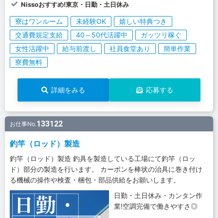
Nissoおすすめ!東京・日勤・土日休み
寮はワンルーム
未経験OK
嬉しい特典つき
交通費規定支給
40～50代活躍中
ガッツリ稼ぐ
女性活躍中
給与前渡し
社員食堂あり
簡単作業
寮費無料
詳細をみる
応募する
133122
お仕事No.
釣竿（ロッド）製造
釣竿（ロッド）製造 釣具を製造している工場にて釣竿（ロッ
ド）部分の製造を行います。 カーボンを棒状の治具に巻き付け
る機械の操作や検査・梱包・部品供給をお願いします。
日勤・土日休み・カンタン作
業!空調完備で働きやすさ◎