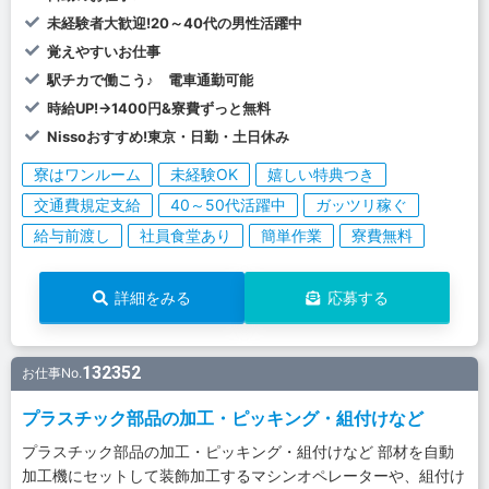
未経験者大歓迎!20～40代の男性活躍中
覚えやすいお仕事
駅チカで働こう♪ 電車通勤可能
時給UP!→1400円&寮費ずっと無料
Nissoおすすめ!東京・日勤・土日休み
寮はワンルーム
未経験OK
嬉しい特典つき
交通費規定支給
40～50代活躍中
ガッツリ稼ぐ
給与前渡し
社員食堂あり
簡単作業
寮費無料
詳細をみる
応募する
132352
お仕事No.
プラスチック部品の加工・ピッキング・組付けなど
プラスチック部品の加工・ピッキング・組付けなど 部材を自動
加工機にセットして装飾加工するマシンオペレーターや、組付け