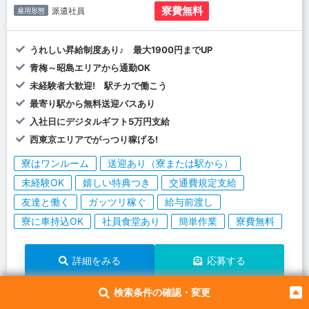
寮費無料
派遣社員
雇用形態
うれしい昇給制度あり♪ 最大1900円までUP
青梅～昭島エリアから通勤OK
未経験者大歓迎! 駅チカで働こう
最寄り駅から無料送迎バスあり
入社日にデジタルギフト5万円支給
西東京エリアでがっつり稼げる!
寮はワンルーム
送迎あり（寮または駅から）
未経験OK
嬉しい特典つき
交通費規定支給
友達と働く
ガッツリ稼ぐ
給与前渡し
寮に車持込OK
社員食堂あり
簡単作業
寮費無料
詳細をみる
応募する
検索条件の確認・変更
134286
お仕事No.