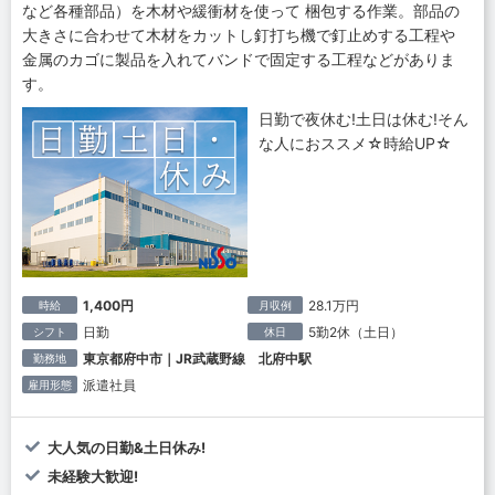
など各種部品）を木材や緩衝材を使って 梱包する作業。部品の
大きさに合わせて木材をカットし釘打ち機で釘止めする工程や
金属のカゴに製品を入れてバンドで固定する工程などがありま
す。
日勤で夜休む!土日は休む!そん
な人におススメ☆時給UP☆
1,400円
28.1万円
時給
月収例
日勤
5勤2休（土日）
シフト
休日
東京都府中市｜JR武蔵野線 北府中駅
勤務地
派遣社員
雇用形態
大人気の日勤&土日休み!
未経験大歓迎!