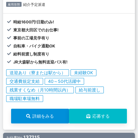
紹介予定派遣
雇用形態
時給1600円!日勤のみ!
東京都大田区でのお仕事!
事前の工場見学有り
自転車・バイク通勤OK
給料前渡し制度有り
JR大森駅から無料送迎バス有!
送迎あり（寮または駅から）
未経験OK
交通費規定支給
40～50代活躍中
残業すくなめ（月10時間以内）
給与前渡し
職場駐車場無料
詳細をみる
応募する
137215
お仕事No.