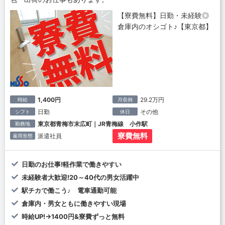
【寮費無料】日勤・未経験◎
倉庫内のオシゴト♪【東京都】
1,400円
29.2万円
時給
月収例
日勤
その他
シフト
休日
東京都青梅市末広町｜JR青梅線 小作駅
勤務地
寮費無料
派遣社員
雇用形態
日勤のお仕事!軽作業で働きやすい
未経験者大歓迎!20～40代の男女活躍中
駅チカで働こう♪ 電車通勤可能
倉庫内・男女ともに働きやすい現場
時給UP!→1400円&寮費ずっと無料