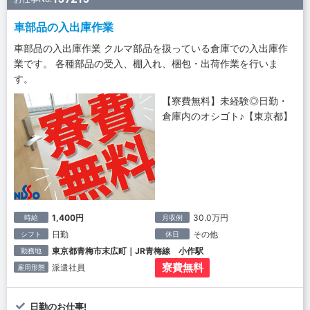
車部品の入出庫作業
車部品の入出庫作業 クルマ部品を扱っている倉庫での入出庫作
業です。 各種部品の受入、棚入れ、梱包・出荷作業を行いま
す。
【寮費無料】未経験◎日勤・
倉庫内のオシゴト♪【東京都】
1,400円
30.0万円
時給
月収例
日勤
その他
シフト
休日
東京都青梅市末広町｜JR青梅線 小作駅
勤務地
寮費無料
派遣社員
雇用形態
日勤のお仕事!