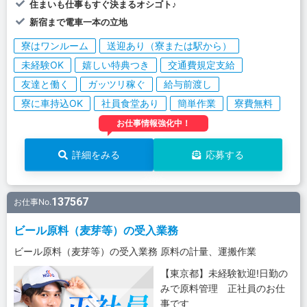
住まいも仕事もすぐ決まるオシゴト♪
新宿まで電車一本の立地
寮はワンルーム
送迎あり（寮または駅から）
未経験OK
嬉しい特典つき
交通費規定支給
友達と働く
ガッツリ稼ぐ
給与前渡し
寮に車持込OK
社員食堂あり
簡単作業
寮費無料
お仕事情報強化中！
詳細をみる
応募する
137567
お仕事No.
ビール原料（麦芽等）の受入業務
ビール原料（麦芽等）の受入業務 原料の計量、運搬作業
【東京都】未経験歓迎!日勤の
みで原料管理 正社員のお仕
事です