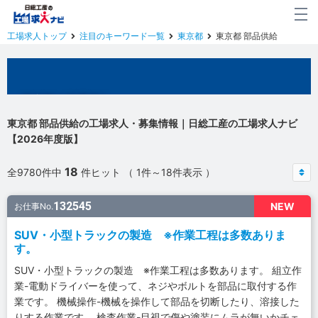
工場求人トップ
注目のキーワード一覧
東京都
東京都 部品供給
東京都の工場求人
東京都 部品供給の工場求人・募集情報｜日総工産の工場求人ナビ
【2026年度版】
18
全9780件中
件ヒット （ 1件～18件表示 ）
132545
NEW
お仕事No.
SUV・小型トラックの製造 ※作業工程は多数ありま
す。
SUV・小型トラックの製造 ※作業工程は多数あります。 組立作
業-電動ドライバーを使って、ネジやボルトを部品に取付する作
業です。 機械操作-機械を操作して部品を切断したり、溶接した
りする作業です。 検査作業-目視で傷や塗装にムラが無いかチェ