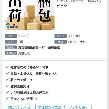
駅チカ、部品手配・物流のお
仕事☆
1,600円
30.6万円
時給
月収例
日勤
5勤2休（土日）
シフト
休日
東京都昭島市田中町｜JR昭島駅
勤務地
派遣社員
雇用形態
軽作業なのに時給1600円!
日勤・土日休み 長期休暇もあり
駅チカで働こう!
空調設備完備
大型商業施設近隣の好立地
男女ともに活躍中!
寮はワンルーム
交通費規定支給
ガッツリ稼ぐ