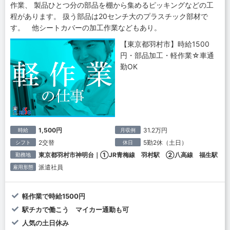
作業、 製品ひとつ分の部品を棚から集めるピッキングなどの工
程があります。 扱う部品は20センチ大のプラスチック部材で
す。 他シートカバーの加工作業などもあり。
【東京都羽村市】時給1500
円・部品加工・軽作業☆車通
勤OK
1,500円
31.2万円
時給
月収例
2交替
5勤2休（土日）
シフト
休日
東京都羽村市神明台｜①JR青梅線 羽村駅 ②八高線 福生駅
勤務地
派遣社員
雇用形態
軽作業で時給1500円
駅チカで働こう マイカー通勤も可
人気の土日休み