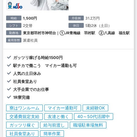
1,500円
31.2万円
時給
月収例
2交替
5勤2休（土日）
シフト
休日
東京都羽村市神明台｜①JR青梅線 羽村駅 ②八高線 福生駅
勤務地
派遣社員
雇用形態
ガッツリ稼げる時給1500円
駅チカで働こう マイカー通勤も可
人気の土日休み
社員食堂あり
大手企業でのお仕事
1R寮完備
寮はワンルーム
マイカー通勤可
未経験OK
交通費規定支給
友達と働く
40～50代活躍中
ガッツリ稼ぐ
給与前渡し
職場駐車場無料
社員食堂あり
簡単作業