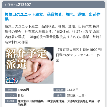
218607
お仕事No.
換気口のユニット組立、品質検査、梱包、運搬、出荷作
業
換気口のユニット組立、品質検査、梱包、運搬、出荷作業 免許
所持の場合、社有車の運転あり。1日2-3回、往復1km程度 倉庫
内は暑い環境 10kg前後の重量物取扱あり 8名での作業、常時2
名体制での作業
【東京都大田区】時給1600円!
日勤のみ!マシンオペレート作
業
1,600円
23.5万円
時給
月収例
日勤
5勤2休（土日）
シフト
休日
東京都大田区城南島｜JR京浜東北線 大森駅/京浜急行本線 平
勤務地
和島駅