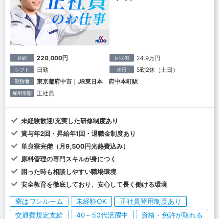
220,000円
24.9万円
月給
月収例
日勤
5勤2休（土日）
シフト
休日
東京都府中市｜JR東日本 府中本町駅
勤務地
正社員
雇用形態
未経験歓迎!充実した研修制度あり
賞与年2回・昇給年1回・退職金制度あり
単身寮完備（月9,500円光熱費込み）
原料管理の専門スキルが身につく
困った時も相談しやすい職場環境
安全教育を徹底しており、安心して長く働ける環境
寮はワンルーム
未経験OK
正社員登用制度あり
交通費規定支給
40～50代活躍中
資格・免許が取れる