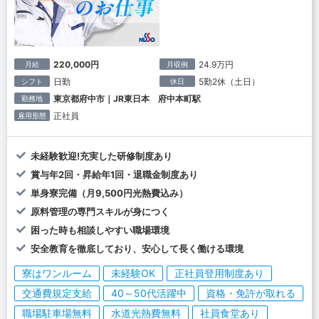
220,000円
24.9万円
月給
月収例
日勤
5勤2休（土日）
シフト
休日
東京都府中市｜JR東日本 府中本町駅
勤務地
正社員
雇用形態
未経験歓迎!充実した研修制度あり
賞与年2回・昇給年1回・退職金制度あり
単身寮完備（月9,500円光熱費込み）
原料管理の専門スキルが身につく
困った時も相談しやすい職場環境
安全教育を徹底しており、安心して長く働ける環境
寮はワンルーム
未経験OK
正社員登用制度あり
交通費規定支給
40～50代活躍中
資格・免許が取れる
職場駐車場無料
水道光熱費無料
社員食堂あり