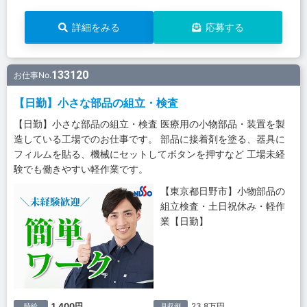
詳細をみる
応募する
133120
お仕事No.
【日勤】小さな部品の組立・検査
【日勤】小さな部品の組立・検査 医療用の小物部品・装置を製
造している工場でのお仕事です。 部品に接着剤を塗る、器具に
フィルムを貼る、機械にセットしてボタンを押すなど 工場未経
験でも働きやすい軽作業です。
【東京都日野市】小物部品の
組立検査・土日祝休み・軽作
業【日勤】
1,400円
23.8万円
時給
月収例