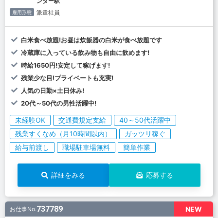
ンター駅
派遣社員
雇用形態
白米食べ放題!お昼は炊飯器の白米が食べ放題です
冷蔵庫に入っている飲み物も自由に飲めます!
時給1650円!安定して稼げます!
残業少な目!プライベートも充実!
人気の日勤×土日休み!
20代～50代の男性活躍中!
未経験OK
交通費規定支給
40～50代活躍中
残業すくなめ（月10時間以内）
ガッツリ稼ぐ
給与前渡し
職場駐車場無料
簡単作業
詳細をみる
応募する
737789
NEW
お仕事No.