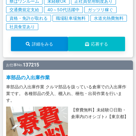
寮はワンルーム
未経験OK
正社員登用制度あり
交通費規定支給
40～50代活躍中
ガッツリ稼ぐ
資格・免許が取れる
職場駐車場無料
水道光熱費無料
社員食堂あり
詳細をみる
応募する
137215
お仕事No.
車部品の入出庫作業
車部品の入出庫作業 クルマ部品を扱っている倉庫での入出庫作
業です。 各種部品の受入、棚入れ、梱包・出荷作業を行いま
す。
【寮費無料】未経験◎日勤・
倉庫内のオシゴト♪【東京都】