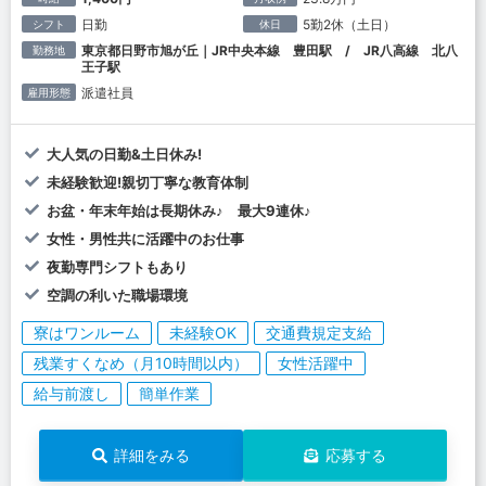
日勤
5勤2休（土日）
シフト
休日
東京都日野市旭が丘｜JR中央本線 豊田駅 / JR八高線 北八
勤務地
王子駅
派遣社員
雇用形態
大人気の日勤&土日休み!
未経験歓迎!親切丁寧な教育体制
お盆・年末年始は長期休み♪ 最大9連休♪
女性・男性共に活躍中のお仕事
夜勤専門シフトもあり
空調の利いた職場環境
寮はワンルーム
未経験OK
交通費規定支給
残業すくなめ（月10時間以内）
女性活躍中
給与前渡し
簡単作業
詳細をみる
応募する