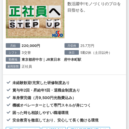
数活躍中!モノづくりのプロを
目指せる。
220,000円
25.7万円
月給
月収例
3交替
5勤2休（土日以外）
シフト
休日
東京都府中市｜JR東日本 府中本町駅
勤務地
正社員
雇用形態
未経験歓迎!充実した研修制度あり
賞与年2回・昇給年1回・退職金制度あり
単身寮完備（月9,500円光熱費込み）
機械オペレーターとして専門スキルが身につく
困った時も相談しやすい職場環境
安全教育を徹底しており、安心して長く働ける環境