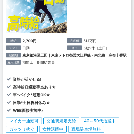
2,700円
51.1万円
時給
月収例
日勤
5勤2休（土日）
シフト
休日
東京都港区三田｜東京メトロ都営大江戸線・南北線 麻布十番駅
勤務地
期間工・期間従業員
雇用形態
資格が活かせる!
高時給◎通勤手当あり★
車*バイク*通勤OK☆
日勤*土日祝日休み☆
WEB面接実施中♪
マイカー通勤可
交通費規定支給
40～50代活躍中
ガッツリ稼ぐ
女性活躍中
職場駐車場無料