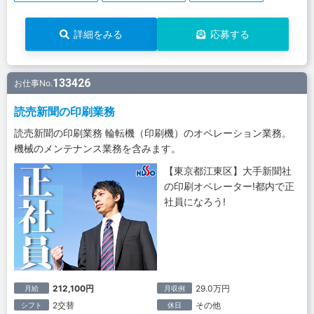
詳細をみる
応募する
133426
お仕事No.
読売新聞の印刷業務
読売新聞の印刷業務 輪転機（印刷機）のオペレーション業務。
機械のメンテナンス業務を含みます。
【東京都江東区】大手新聞社
の印刷オペレーター!都内で正
社員になろう!
212,100円
29.0万円
月給
月収例
2交替
その他
シフト
休日