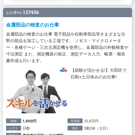
137436
お仕事No.
金属部品の検査のお仕事
金属部品の検査のお仕事 電子部品や自動車部品等さまざまな分
野の部品を加工している工場です。 ノギス・マイクロメータ
ー・各種ゲージ・三次元測定機を使用し、金属部品の外観検査や
寸法測定 また、測定機器の校正、測定データ入力、帳票・報告
書作成も行います。
【経験が活かせる!】大田区で
日勤×土日休みのお仕事!
1,600円
25.6万円
時給
月収例
日勤
5勤2休（土日）
シフト
休日