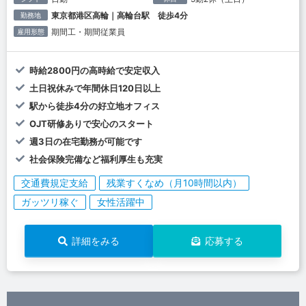
東京都港区高輪｜高輪台駅 徒歩4分
勤務地
期間工・期間従業員
雇用形態
時給2800円の高時給で安定収入
土日祝休みで年間休日120日以上
駅から徒歩4分の好立地オフィス
OJT研修ありで安心のスタート
週3日の在宅勤務が可能です
社会保険完備など福利厚生も充実
交通費規定支給
残業すくなめ（月10時間以内）
ガッツリ稼ぐ
女性活躍中
詳細をみる
応募する