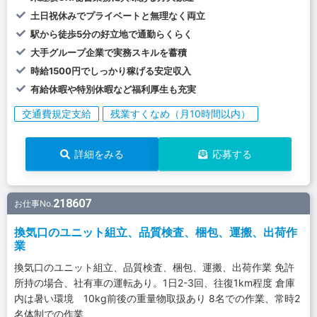
土日祝休みでプライベートと無理なく両立
駅から徒歩5分の好立地で通勤らくらく
大手グループ企業で実務スキルを蓄積
時給1500円でしっかり稼げる安定収入
有給休暇や特別休暇など福利厚生も充実
交通費規定支給
残業すくなめ（月10時間以内）
詳細をみる
応募する
218607
お仕事No.
換気口のユニット組立、品質検査、梱包、運搬、出荷作
業
換気口のユニット組立、品質検査、梱包、運搬、出荷作業 免許
所持の場合、社有車の運転あり。1日2-3回、往復1km程度 倉庫
内は暑い環境 10kg前後の重量物取扱あり 8名での作業、常時2
名体制での作業