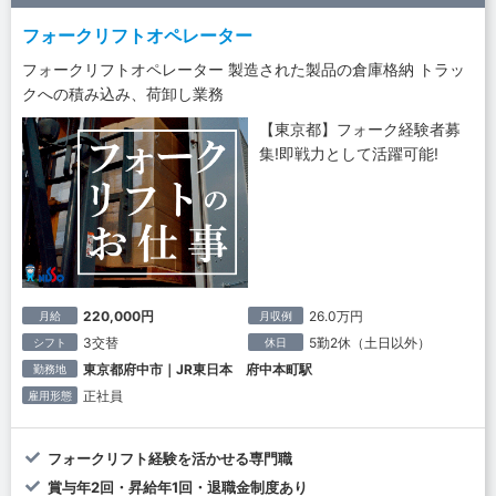
フォークリフトオペレーター
フォークリフトオペレーター 製造された製品の倉庫格納 トラッ
クへの積み込み、荷卸し業務
【東京都】フォーク経験者募
集!即戦力として活躍可能!
220,000円
26.0万円
月給
月収例
3交替
5勤2休（土日以外）
シフト
休日
東京都府中市｜JR東日本 府中本町駅
勤務地
正社員
雇用形態
フォークリフト経験を活かせる専門職
賞与年2回・昇給年1回・退職金制度あり