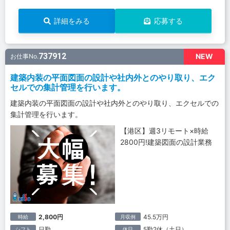
詳細をみる
応募する
737912
NEW
お仕事No.
建築内装の平面図面の設計や社内外とのやり取り、エク
セルでの集計管理を行います。
建築内装の平面図面の設計や社内外とのやり取り、エクセルでの
集計管理を行います。
【港区】週3リモート×時給
2800円!建築図面の設計業務
2,800円
45.5万円
時給
月収例
日勤
5勤2休（土日）
シフト
休日