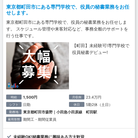
東京都町田市にある専門学校で、役員の秘書業務をお任
せします。
東京都町田市にある専門学校で、役員の秘書業務をお任せしま
す。 スケジュール管理や来客対応など、事務全般のサポートを
行う仕事です。
【町田】未経験可!専門学校で
役員秘書デビュー!
1,500円
23.4万円
時給
月収例
日勤
5勤2休（土日）
シフト
休日
東京都町田市森野｜小田急小田原線 町田駅
勤務地
期間工・期間従業員
雇用形態
未経験OK!秘書業務に興味ある方大歓迎