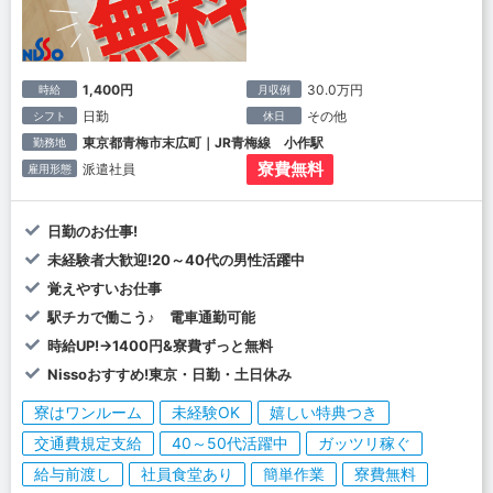
1,400円
30.0万円
時給
月収例
日勤
その他
シフト
休日
東京都青梅市末広町｜JR青梅線 小作駅
勤務地
寮費無料
派遣社員
雇用形態
日勤のお仕事!
未経験者大歓迎!20～40代の男性活躍中
覚えやすいお仕事
駅チカで働こう♪ 電車通勤可能
時給UP!→1400円&寮費ずっと無料
Nissoおすすめ!東京・日勤・土日休み
寮はワンルーム
未経験OK
嬉しい特典つき
交通費規定支給
40～50代活躍中
ガッツリ稼ぐ
給与前渡し
社員食堂あり
簡単作業
寮費無料