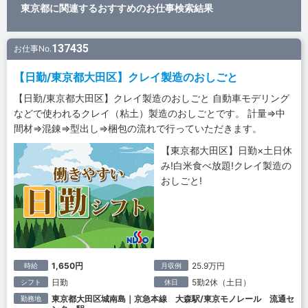
東京都に関連するおすすめのお仕事検索結果
137435
お仕事No.
【日勤/東京都大田区】クレイ製造のおしごと
【日勤/東京都大田区】クレイ製造のおしごと 自動車モデリング
などで使われるクレイ（粘土）製造のおしごとです。 計量⇒中
間材⇒混錬⇒型出し⇒梱包の流れで行っていただきます。
【東京都大田区】日勤×土日休
み!白米食べ放題!クレイ製造の
おしごと!
1,650円
25.9万円
時給
月収例
日勤
5勤2休（土日）
シフト
休日
東京都大田区城南島｜京急本線 大森駅/東京モノレール 流通セ
勤務地