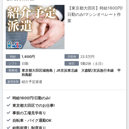
【東京都大田区】時給1600円!
日勤のみ!マシンオペレート作
業
1,600円
23.5万円
時給
月収例
日勤
5勤2休（土日）
シフト
休日
東京都大田区城南島｜JR京浜東北線 大森駅/京浜急行本線 平
勤務地
和島駅
紹介予定派遣
雇用形態
時給1600円!日勤のみ!
東京都大田区でのお仕事!
事前の工場見学有り
自転車・バイク通勤OK
給料前渡し制度有り