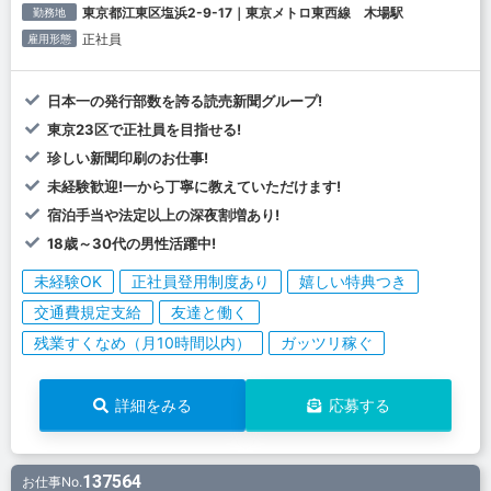
東京都江東区塩浜2-9-17｜東京メトロ東西線 木場駅
勤務地
正社員
雇用形態
日本一の発行部数を誇る読売新聞グループ!
東京23区で正社員を目指せる!
珍しい新聞印刷のお仕事!
未経験歓迎!一から丁寧に教えていただけます!
宿泊手当や法定以上の深夜割増あり!
18歳～30代の男性活躍中!
未経験OK
正社員登用制度あり
嬉しい特典つき
交通費規定支給
友達と働く
残業すくなめ（月10時間以内）
ガッツリ稼ぐ
詳細をみる
応募する
137564
お仕事No.