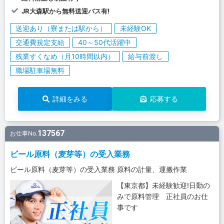
JR大森駅から無料送迎バス有!
送迎あり（寮または駅から）
未経験OK
交通費規定支給
40～50代活躍中
残業すくなめ（月10時間以内）
給与前渡し
職場駐車場無料
詳細をみる
応募する
137567
お仕事No.
ビール原料（麦芽等）の受入業務
ビール原料（麦芽等）の受入業務 原料の計量、運搬作業
【東京都】未経験歓迎!日勤の
みで原料管理 正社員のお仕
事です