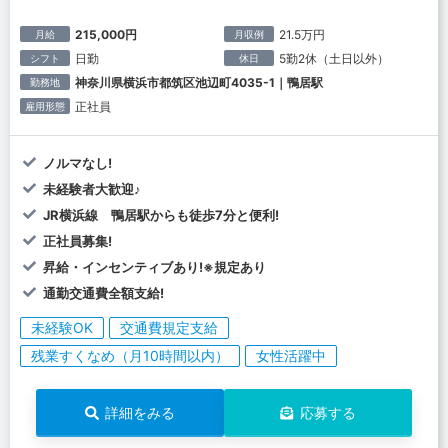
215,000円
21.5万円
月給
月収例
日勤
5勤2休（土日以外）
シフト
休日
神奈川県横浜市都筑区池辺町4035-1｜鴨居駅
勤務地
正社員
雇用形態
ノルマなし!
未経験者大歓迎♪
JR横浜線 鴨居駅からも徒歩7分と便利!
正社員募集!
昇給・インセンティブあり!※規定あり
通勤交通費全額支給!
未経験OK
交通費規定支給
残業すくなめ（月10時間以内）
女性活躍中
詳細をみる
応募する