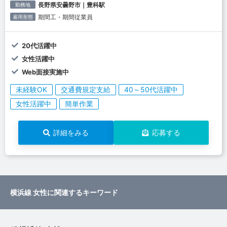
長野県安曇野市｜豊科駅
勤務地
期間工・期間従業員
雇用形態
20代活躍中
女性活躍中
Web面接実施中
未経験OK
交通費規定支給
40～50代活躍中
女性活躍中
簡単作業
詳細をみる
応募する
横浜線 女性に関連するキーワード