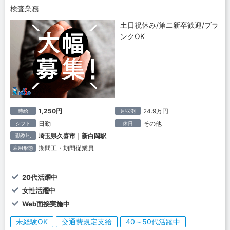
検査業務
土日祝休み/第二新卒歓迎/ブラ
ンクOK
1,250円
24.9万円
時給
月収例
日勤
その他
シフト
休日
埼玉県久喜市｜新白岡駅
勤務地
期間工・期間従業員
雇用形態
20代活躍中
女性活躍中
Web面接実施中
未経験OK
交通費規定支給
40～50代活躍中