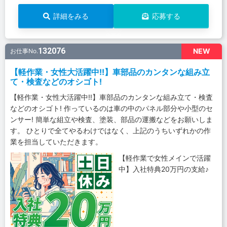
詳細をみる
応募する
132076
NEW
お仕事No.
【軽作業・女性大活躍中!!】車部品のカンタンな組み立
て・検査などのオシゴト!
【軽作業・女性大活躍中!!】車部品のカンタンな組み立て・検査
などのオシゴト! 作っているのは車の中のパネル部分や小型のセ
ンサー! 簡単な組立や検査、塗装、部品の運搬などをお願いしま
す。 ひとりで全てやるわけではなく、上記のうちいずれかの作
業を担当していただきます。
【軽作業で女性メインで活躍
中】入社特典20万円の支給♪