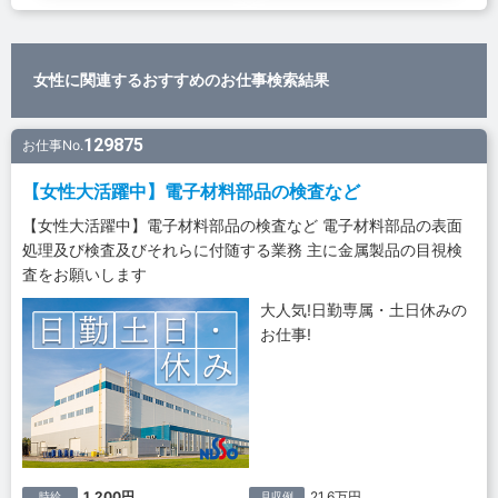
女性に関連するおすすめのお仕事検索結果
129875
お仕事No.
【女性大活躍中】電子材料部品の検査など
【女性大活躍中】電子材料部品の検査など 電子材料部品の表面
処理及び検査及びそれらに付随する業務 主に金属製品の目視検
査をお願いします
大人気!日勤専属・土日休みの
お仕事!
1,200円
21.6万円
時給
月収例