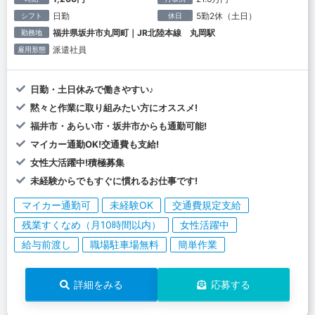
日勤
5勤2休（土日）
シフト
休日
福井県坂井市丸岡町｜JR北陸本線 丸岡駅
勤務地
派遣社員
雇用形態
日勤・土日休みで働きやすい♪
黙々と作業に取り組みたい方にオススメ!
福井市・あらい市・坂井市からも通勤可能!
マイカー通勤OK!交通費も支給!
女性大活躍中!積極募集
未経験からでもすぐに慣れるお仕事です!
マイカー通勤可
未経験OK
交通費規定支給
残業すくなめ（月10時間以内）
女性活躍中
給与前渡し
職場駐車場無料
簡単作業
詳細をみる
応募する