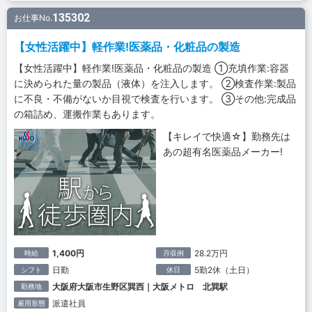
135302
お仕事No.
【女性活躍中】軽作業!医薬品・化粧品の製造
【女性活躍中】軽作業!医薬品・化粧品の製造 ①充填作業:容器
に決められた量の製品（液体）を注入します。 ②検査作業:製品
に不良・不備がないか目視で検査を行います。 ③その他:完成品
の箱詰め、運搬作業もあります。
【キレイで快適☆】勤務先は
あの超有名医薬品メーカー!
1,400円
28.2万円
時給
月収例
日勤
5勤2休（土日）
シフト
休日
大阪府大阪市生野区巽西｜大阪メトロ 北巽駅
勤務地
派遣社員
雇用形態