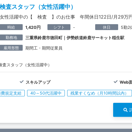
検査スタッフ（女性活躍中）
女性活躍中の【 検査 】のお仕事 年間休日122日/月29万
時給
シフト
休日
1,420円
-
5勤2
勤務地
三重県鈴鹿市徳田町｜伊勢鉄道鈴鹿サーキット稲生駅
雇用形態
期間工・期間従業員
検査スタッフ（女性活躍中）
スキルアップ
Web
通費規定支給
40～50代活躍中
残業すくなめ（月10時間以内）