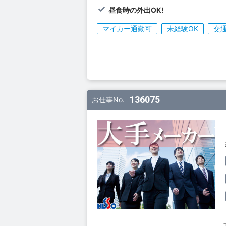
昼食時の外出OK!
マイカー通勤可
未経験OK
交
136075
お仕事No.