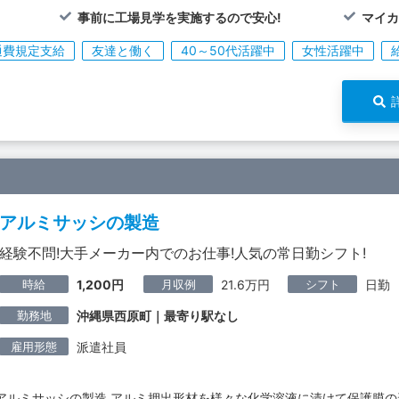
事前に工場見学を実施するので安心!
マイカ
通費規定支給
友達と働く
40～50代活躍中
女性活躍中
アルミサッシの製造
経験不問!大手メーカー内でのお仕事!人気の常日勤シフト!
時給
月収例
シフト
1,200円
21.6万円
日勤
勤務地
沖縄県西原町｜最寄り駅なし
雇用形態
派遣社員
アルミサッシの製造 アルミ押出形材を様々な化学溶液に漬けて保護膜の