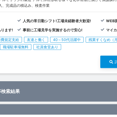
入、完成品の積込み、検査作業
!
人気の常日勤シフト!工場未経験者大歓迎!
WEB
ります!
事前に工場見学を実施するので安心!
マイカ
通費規定支給
友達と働く
40～50代活躍中
残業すくなめ（月
職場駐車場無料
社員食堂あり
事検索結果