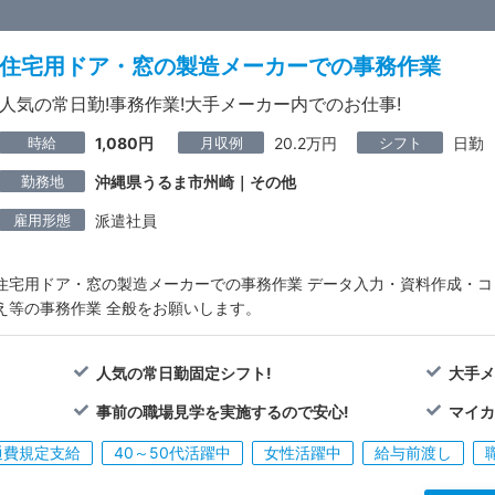
住宅用ドア・窓の製造メーカーでの事務作業
人気の常日勤!事務作業!大手メーカー内でのお仕事!
時給
月収例
シフト
1,080円
20.2万円
日勤
勤務地
沖縄県うるま市州崎｜その他
雇用形態
派遣社員
住宅用ドア・窓の製造メーカーでの事務作業 データ入力・資料作成・
え等の事務作業 全般をお願いします。
人気の常日勤固定シフト!
大手メ
事前の職場見学を実施するので安心!
マイカ
通費規定支給
40～50代活躍中
女性活躍中
給与前渡し