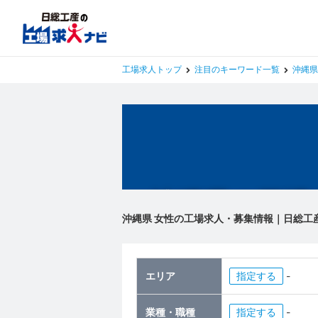
工場求人トップ
注目のキーワード一覧
沖縄県
沖縄県の工場
沖縄県 女性の工場求人・募集情報｜日総工
エリア
指定
-
業種・職種
指定
-