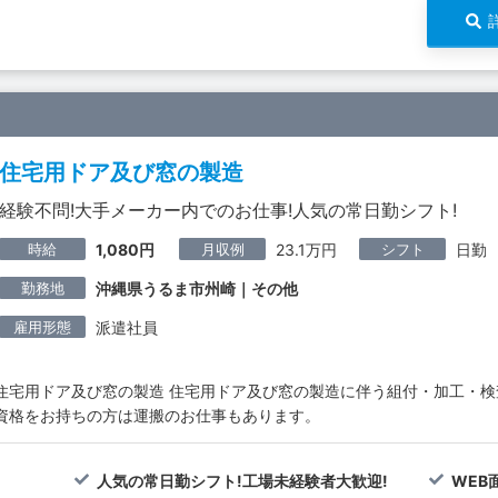
住宅用ドア及び窓の製造
経験不問!大手メーカー内でのお仕事!人気の常日勤シフト!
時給
月収例
シフト
1,080円
23.1万円
日勤
勤務地
沖縄県うるま市州崎｜その他
雇用形態
派遣社員
住宅用ドア及び窓の製造 住宅用ドア及び窓の製造に伴う組付・加工・検
資格をお持ちの方は運搬のお仕事もあります。
人気の常日勤シフト!工場未経験者大歓迎!
WEB