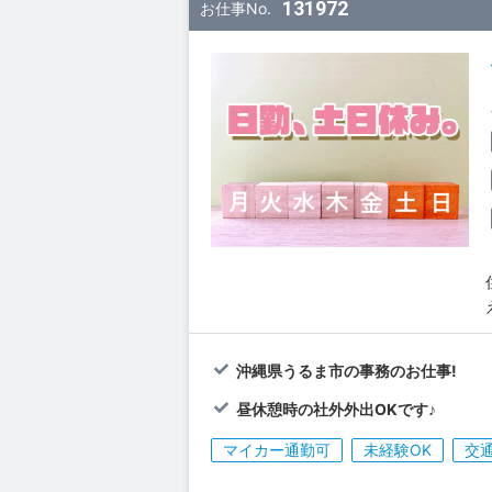
131972
お仕事No.
沖縄県うるま市の事務のお仕事!
昼休憩時の社外外出OKです♪
マイカー通勤可
未経験OK
交