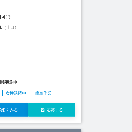
円可◎
休（土日）
面接実施中
女性活躍中
簡単作業
詳細をみる
応募する