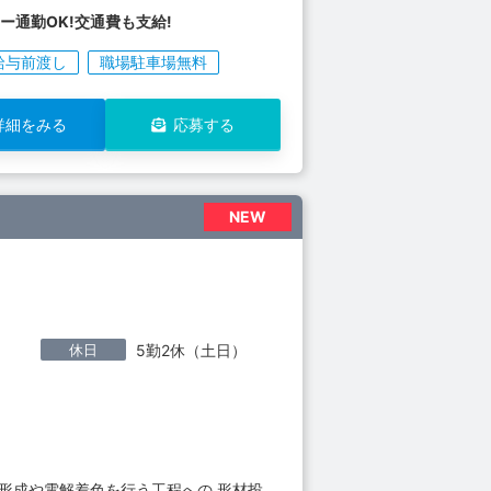
ー通勤OK!交通費も支給!
給与前渡し
職場駐車場無料
詳細をみる
応募する
NEW
休日
5勤2休（土日）
形成や電解着色を行う工程への 形材投