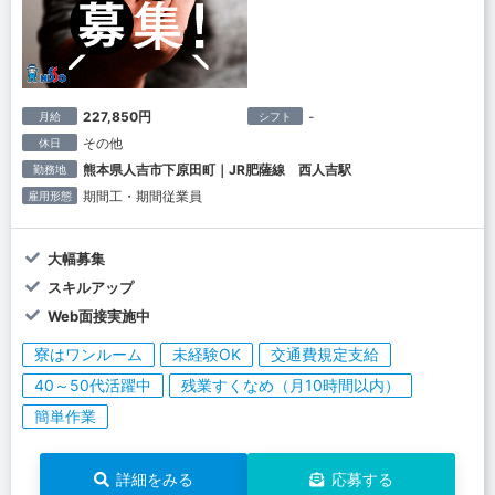
227,850円
-
月給
シフト
その他
休日
熊本県人吉市下原田町｜JR肥薩線 西人吉駅
勤務地
期間工・期間従業員
雇用形態
大幅募集
スキルアップ
Web面接実施中
寮はワンルーム
未経験OK
交通費規定支給
40～50代活躍中
残業すくなめ（月10時間以内）
簡単作業
詳細をみる
応募する