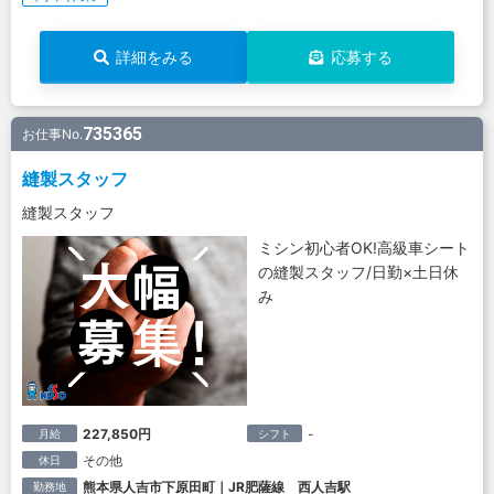
詳細をみる
応募する
735365
お仕事No.
縫製スタッフ
縫製スタッフ
ミシン初心者OK!高級車シート
の縫製スタッフ/日勤×土日休
み
227,850円
-
月給
シフト
その他
休日
熊本県人吉市下原田町｜JR肥薩線 西人吉駅
勤務地