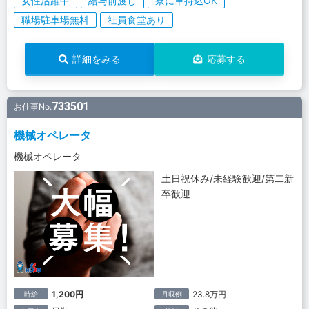
女性活躍中
給与前渡し
寮に車持込OK
職場駐車場無料
社員食堂あり
詳細をみる
応募する
733501
お仕事No.
機械オペレータ
機械オペレータ
土日祝休み/未経験歓迎/第二新
卒歓迎
1,200円
23.8万円
時給
月収例