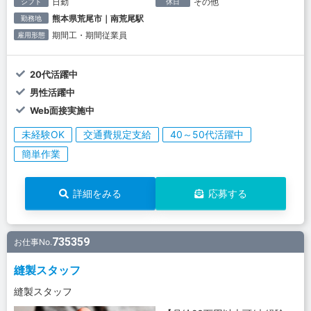
日勤
その他
シフト
休日
熊本県荒尾市｜南荒尾駅
勤務地
期間工・期間従業員
雇用形態
20代活躍中
男性活躍中
Web面接実施中
未経験OK
交通費規定支給
40～50代活躍中
簡単作業
詳細をみる
応募する
735359
お仕事No.
縫製スタッフ
縫製スタッフ