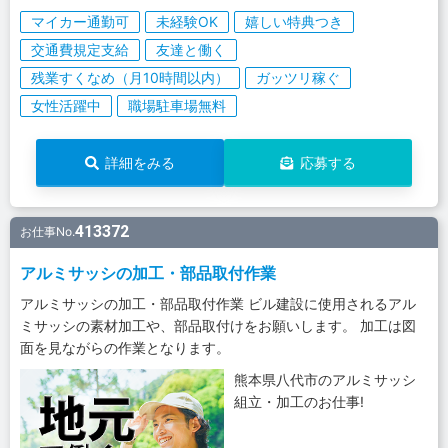
マイカー通勤可
未経験OK
嬉しい特典つき
交通費規定支給
友達と働く
残業すくなめ（月10時間以内）
ガッツリ稼ぐ
女性活躍中
職場駐車場無料
詳細をみる
応募する
413372
お仕事No.
アルミサッシの加工・部品取付作業
アルミサッシの加工・部品取付作業 ビル建設に使用されるアル
ミサッシの素材加工や、部品取付けをお願いします。 加工は図
面を見ながらの作業となります。
熊本県八代市のアルミサッシ
組立・加工のお仕事!