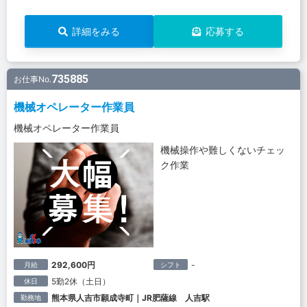
詳細をみる
応募する
735885
お仕事No.
機械オペレーター作業員
機械オペレーター作業員
機械操作や難しくないチェッ
ク作業
292,600円
-
月給
シフト
5勤2休（土日）
休日
熊本県人吉市願成寺町｜JR肥薩線 人吉駅
勤務地