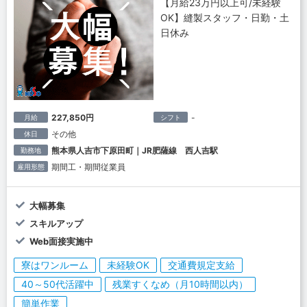
【月給23万円以上可/未経験
OK】縫製スタッフ・日勤・土
日休み
227,850円
-
月給
シフト
その他
休日
熊本県人吉市下原田町｜JR肥薩線 西人吉駅
勤務地
期間工・期間従業員
雇用形態
大幅募集
スキルアップ
Web面接実施中
寮はワンルーム
未経験OK
交通費規定支給
40～50代活躍中
残業すくなめ（月10時間以内）
簡単作業