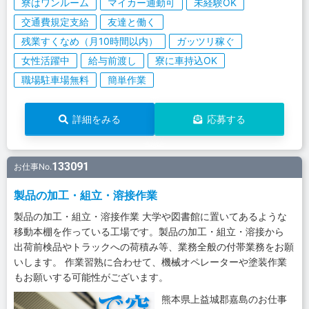
寮はワンルーム
マイカー通勤可
未経験OK
交通費規定支給
友達と働く
残業すくなめ（月10時間以内）
ガッツリ稼ぐ
女性活躍中
給与前渡し
寮に車持込OK
職場駐車場無料
簡単作業
詳細をみる
応募する
133091
お仕事No.
製品の加工・組立・溶接作業
製品の加工・組立・溶接作業 大学や図書館に置いてあるような
移動本棚を作っている工場です。製品の加工・組立・溶接から
出荷前検品やトラックへの荷積み等、業務全般の付帯業務をお願
いします。 作業習熟に合わせて、機械オペレーターや塗装作業
もお願いする可能性がございます。
熊本県上益城郡嘉島のお仕事