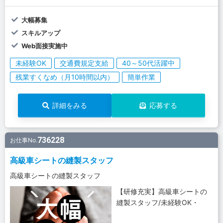
大幅募集
スキルアップ
Web面接実施中
未経験OK
交通費規定支給
40～50代活躍中
残業すくなめ（月10時間以内）
簡単作業
詳細をみる
応募する
736228
お仕事No.
高級車シートの縫製スタッフ
高級車シートの縫製スタッフ
【研修充実】高級車シートの
縫製スタッフ/未経験OK・