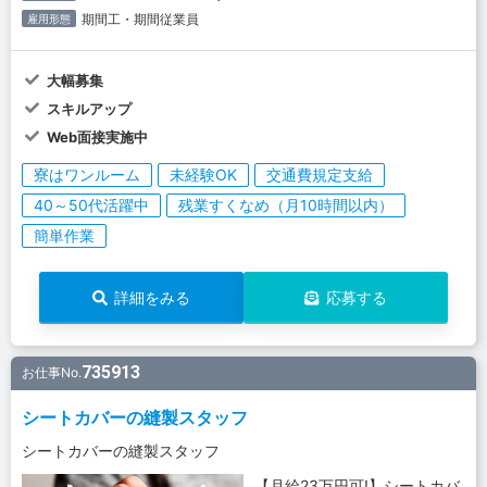
期間工・期間従業員
雇用形態
大幅募集
スキルアップ
Web面接実施中
寮はワンルーム
未経験OK
交通費規定支給
40～50代活躍中
残業すくなめ（月10時間以内）
簡単作業
詳細をみる
応募する
735913
お仕事No.
シートカバーの縫製スタッフ
シートカバーの縫製スタッフ
【月給23万円可!】シートカバ