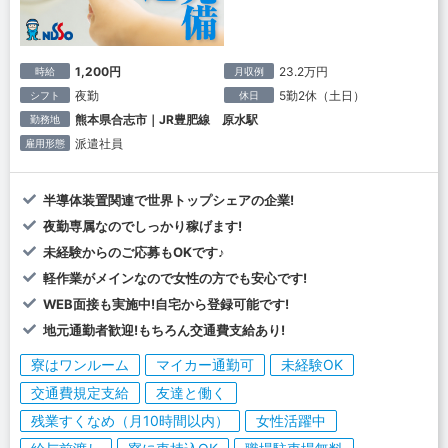
1,200円
23.2万円
時給
月収例
夜勤
5勤2休（土日）
シフト
休日
熊本県合志市｜JR豊肥線 原水駅
勤務地
派遣社員
雇用形態
半導体装置関連で世界トップシェアの企業!
夜勤専属なのでしっかり稼げます!
未経験からのご応募もOKです♪
軽作業がメインなので女性の方でも安心です!
WEB面接も実施中!自宅から登録可能です!
地元通勤者歓迎!もちろん交通費支給あり!
寮はワンルーム
マイカー通勤可
未経験OK
交通費規定支給
友達と働く
残業すくなめ（月10時間以内）
女性活躍中