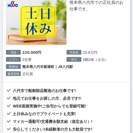
熊本県八代市での正社員のお
仕事です。
220,000円
25.4万円
月給
月収例
2交替
5勤2休（土日）
シフト
休日
熊本県八代市新港町｜JR八代駅
勤務地
正社員
雇用形態
八代市で船舶部品製造のお仕事です!
地元でお仕事をお探しの方、必見です!!
WEB面接実施中!ご自宅からでも登録可能!
土日休みなのでプライベートも充実!
マイカー通勤可!交通費全額支給（規定あり）!
安心してください!未経験者の方も大歓迎です!