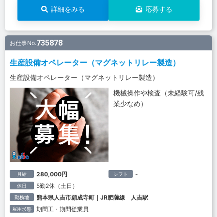
詳細をみる
応募する
735878
お仕事No.
生産設備オペレーター（マグネットリレー製造）
生産設備オペレーター（マグネットリレー製造）
機械操作や検査（未経験可/残
業少なめ）
280,000円
-
月給
シフト
5勤2休（土日）
休日
熊本県人吉市願成寺町｜JR肥薩線 人吉駅
勤務地
期間工・期間従業員
雇用形態