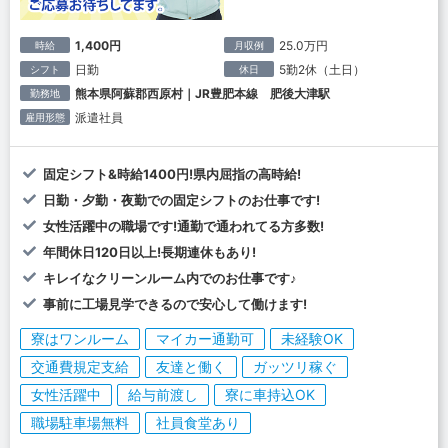
1,400円
25.0万円
時給
月収例
日勤
5勤2休（土日）
シフト
休日
熊本県阿蘇郡西原村｜JR豊肥本線 肥後大津駅
勤務地
派遣社員
雇用形態
固定シフト&時給1400円!県内屈指の高時給!
日勤・夕勤・夜勤での固定シフトのお仕事です!
女性活躍中の職場です!通勤で通われてる方多数!
年間休日120日以上!長期連休もあり!
キレイなクリーンルーム内でのお仕事です♪
事前に工場見学できるので安心して働けます!
寮はワンルーム
マイカー通勤可
未経験OK
交通費規定支給
友達と働く
ガッツリ稼ぐ
女性活躍中
給与前渡し
寮に車持込OK
職場駐車場無料
社員食堂あり