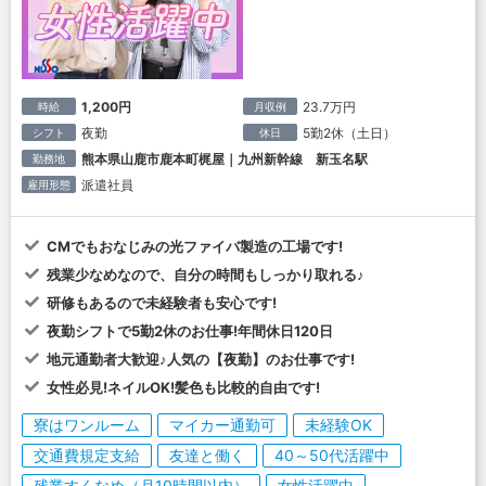
1,200円
23.7万円
時給
月収例
夜勤
5勤2休（土日）
シフト
休日
熊本県山鹿市鹿本町梶屋｜九州新幹線 新玉名駅
勤務地
派遣社員
雇用形態
CMでもおなじみの光ファイバ製造の工場です!
残業少なめなので、自分の時間もしっかり取れる♪
研修もあるので未経験者も安心です!
夜勤シフトで5勤2休のお仕事!年間休日120日
地元通勤者大歓迎♪人気の【夜勤】のお仕事です!
女性必見!ネイルOK!髪色も比較的自由です!
寮はワンルーム
マイカー通勤可
未経験OK
交通費規定支給
友達と働く
40～50代活躍中
残業すくなめ（月10時間以内）
女性活躍中