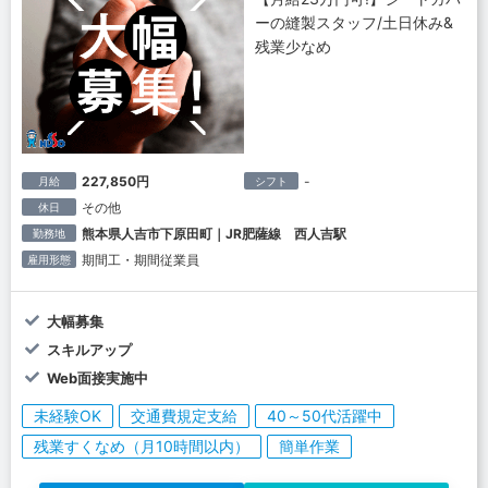
ーの縫製スタッフ/土日休み&
残業少なめ
227,850円
-
月給
シフト
その他
休日
熊本県人吉市下原田町｜JR肥薩線 西人吉駅
勤務地
期間工・期間従業員
雇用形態
大幅募集
スキルアップ
Web面接実施中
未経験OK
交通費規定支給
40～50代活躍中
残業すくなめ（月10時間以内）
簡単作業