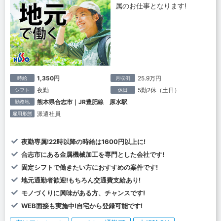
属のお仕事となります!
1,350円
25.9万円
時給
月収例
夜勤
5勤2休（土日）
シフト
休日
熊本県合志市｜JR豊肥線 原水駅
勤務地
派遣社員
雇用形態
夜勤専属!22時以降の時給は1600円以上に!
合志市にある金属機械加工を専門とした会社です!
固定シフトで働きたい方におすすめの案件です!
地元通勤者歓迎!もちろん交通費支給あり!
モノづくりに興味がある方、チャンスです!
WEB面接も実施中!自宅から登録可能です!