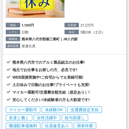
1,100円
21.2万円
時給
月収例
日勤
5勤2休（土日）
シフト
休日
熊本県八代市郡築三番町｜JR八代駅
勤務地
派遣社員
雇用形態
熊本県八代市でのアルミ製品組立のお仕事!
地元でお仕事をお探しの方、必見です!
WEB面接実施中!ご自宅からでも登録可能!
土日休みで日勤のお仕事!プライベートも充実!
マイカー通勤可!交通費全額支給（規定あり）!
安心してください!未経験者の方も大歓迎です!
マイカー通勤可
未経験OK
交通費規定支給
友達と働く
女性活躍中
給与前渡し
職場駐車場無料
社員食堂あり
簡単作業