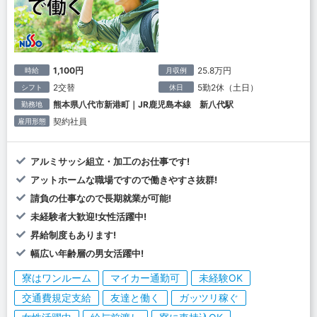
1,100円
25.8万円
時給
月収例
2交替
5勤2休（土日）
シフト
休日
熊本県八代市新港町｜JR鹿児島本線 新八代駅
勤務地
契約社員
雇用形態
アルミサッシ組立・加工のお仕事です!
アットホームな職場ですので働きやすさ抜群!
請負の仕事なので長期就業が可能!
未経験者大歓迎!女性活躍中!
昇給制度もあります!
幅広い年齢層の男女活躍中!
寮はワンルーム
マイカー通勤可
未経験OK
交通費規定支給
友達と働く
ガッツリ稼ぐ