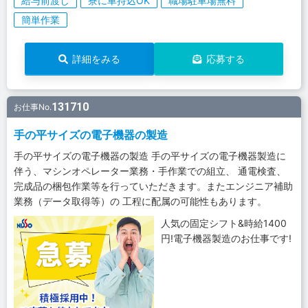
給与前渡し
寮に車持込OK
職場駐車場無料
簡単作業
詳細をみる
応募する
131710
お仕事No.
手の平サイズの電子機器の製造
手の平サイズの電子機器の製造 手の平サイズの電子機器製造に
伴う、マシンオペレーター業務・手作業での組立、 通電検査、
完成品の梱包作業等を行っていただきます。またエンジニア補助
業務（データ取得等）の 工程に配属の可能性もあります。
人気の固定シフト&時給1400
円!電子機器製造のお仕事です!