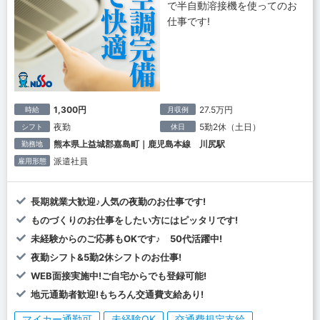
で半自動溶接機を使ってのお
仕事です!
1,300円
27.5万円
時給
月収例
夜勤
5勤2休（土日）
シフト
休日
熊本県上益城郡嘉島町｜鹿児島本線 川尻駅
勤務地
派遣社員
雇用形態
長期就業大歓迎♪人気の夜勤のお仕事です!
ものづくりのお仕事をしたい方にはピッタリです!
未経験からのご応募もOKです♪ 50代活躍中!
夜勤シフト&5勤2休シフトのお仕事!
WEB面接実施中!ご自宅からでも登録可能!
地元通勤者歓迎!もちろん交通費支給あり!
マイカー通勤可
未経験OK
交通費規定支給